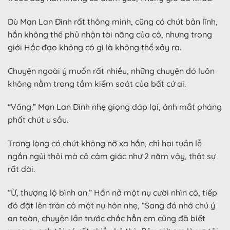
Dù Mạn Lan Đình rất thông minh, cũng có chút bản lĩnh,
hắn không thể phủ nhận tài năng của cô, nhưng trong
giới Hắc đạo không có gì là không thể xảy ra.
Chuyện ngoài ý muốn rất nhiều, những chuyện đó luôn
không nằm trong tầm kiểm soát của bất cứ ai.
“Vâng.” Mạn Lan Đình nhẹ giọng đáp lại, ánh mắt phảng
phất chút u sầu.
Trong lòng có chút không nỡ xa hắn, chỉ hai tuần lễ
ngắn ngủi thôi mà cô cảm giác như 2 năm vậy, thật sự
rất dài.
“Ừ, thượng lộ bình an.” Hắn nở một nụ cười nhìn cô, tiếp
đó đặt lên trán cô một nụ hôn nhẹ, “Sang đó nhớ chú ý
an toàn, chuyện lần trước chắc hẳn em cũng đã biết