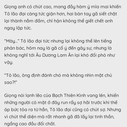
Giọng anh có chút cao, mang đầy hàm ý mỉa mai khiến
Tô lão đại càng tức giận hơn, hai bàn tay gã siết chặt
lại thành nắm đấm, chỉ hận không thể giết chết anh
ngay lập tức.
“Mày…” Tô lão đại tức nhưng lại không thể lên tiếng
phản bác, hôm nay là gã cố ý đến gây sự, nhưng là
không nghĩ tới Âu Dương Lam Ân lại khó đối phó như
vậy.
“Tô lão, ông định đánh chó mà không nhìn mặt chủ
sao?!”
Giọng nói lạnh lẽo của Bạch Thiên Kình vang lên, khiến
những người có mặt ở đây run rẩy sợ hãi trước khí thế
áp bức tỏa ra từ hắn, Tô lão đại cũng có chút sợ. Nhưng
vì chút thể diện mà rất nhanh gã đã lấy lại tinh thần,
ngẩng cao đầu đối chất.