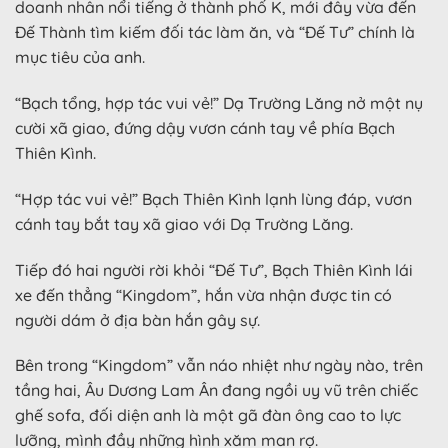
doanh nhân nổi tiếng ở thành phố K, mới đây vừa đến
Đế Thành tìm kiếm đối tác làm ăn, và “Đế Tư” chính là
mục tiêu của anh.
“Bạch tổng, hợp tác vui vẻ!” Dạ Trường Lăng nở một nụ
cười xã giao, đứng dậy vươn cánh tay về phía Bạch
Thiên Kình.
“Hợp tác vui vẻ!” Bạch Thiên Kình lạnh lùng đáp, vươn
cánh tay bắt tay xã giao với Dạ Trường Lăng.
Tiếp đó hai người rời khỏi “Đế Tư”, Bạch Thiên Kình lái
xe đến thẳng “Kingdom”, hắn vừa nhận được tin có
người dám ở địa bàn hắn gây sự.
Bên trong “Kingdom” vẫn náo nhiệt như ngày nào, trên
tầng hai, Âu Dương Lam Ân đang ngồi uy vũ trên chiếc
ghế sofa, đối diện anh là một gã đàn ông cao to lực
lưỡng, mình đầy những hình xăm man rợ.