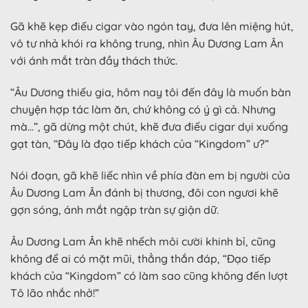
Gã khẽ kẹp điếu cigar vào ngón tay, đưa lên miệng hút,
vô tư nhả khói ra không trung, nhìn Âu Dương Lam Ân
với ánh mắt tràn đầy thách thức.
“Âu Dương thiếu gia, hôm nay tôi đến đây là muốn bàn
chuyện hợp tác làm ăn, chứ không có ý gì cả. Nhưng
mà…”, gã dừng một chút, khẽ đưa điếu cigar dụi xuống
gạt tàn, “Đây là đạo tiếp khách của “Kingdom” ư?”
Nói đoạn, gã khẽ liếc nhìn về phía đàn em bị người của
Âu Dương Lam Ân đánh bị thương, đôi con ngươi khẽ
gợn sóng, ánh mắt ngập tràn sự giận dữ.
Âu Dương Lam Ân khẽ nhếch môi cười khinh bỉ, cũng
không để ai có mặt mũi, thẳng thắn đáp, “Đạo tiếp
khách của “Kingdom” có làm sao cũng không đến lượt
Tô lão nhắc nhở!”