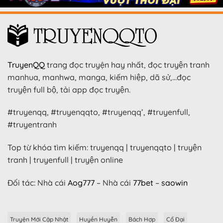
TruyenQQ
trang đọc truyện hay nhất, đọc truyện tranh
manhua, manhwa, manga, kiếm hiệp, dã sử,…đọc
truyện full bộ, tải app đọc truyện.
#truyenqq, #truyenqqto, #truyenqq’, #truyenfull,
#truyentranh
Top từ khóa tìm kiếm: truyenqq | truyenqqto | truyện
tranh | truyenfull | truyện online
Đối tác: Nhà cái
Aog777
– Nhà cái
77bet
–
saowin
Truyện Mới Cập Nhật
Huyền Huyễn
Bách Hợp
Cổ Đại