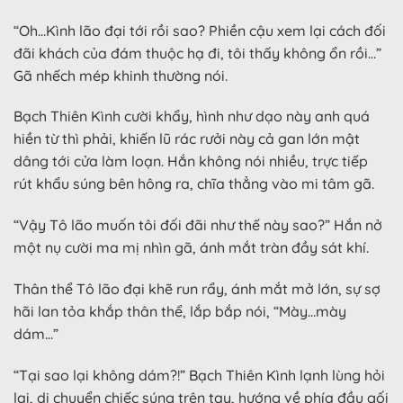
“Oh…Kình lão đại tới rồi sao? Phiền cậu xem lại cách đối
đãi khách của đám thuộc hạ đi, tôi thấy không ổn rồi…”
Gã nhếch mép khinh thường nói.
Bạch Thiên Kình cười khẩy, hình như dạo này anh quá
hiền từ thì phải, khiến lũ rác rưởi này cả gan lớn mật
dâng tới cửa làm loạn. Hắn không nói nhiều, trực tiếp
rút khẩu súng bên hông ra, chĩa thẳng vào mi tâm gã.
“Vậy Tô lão muốn tôi đối đãi như thế này sao?” Hắn nở
một nụ cười ma mị nhìn gã, ánh mắt tràn đầy sát khí.
Thân thể Tô lão đại khẽ run rẩy, ánh mắt mở lớn, sự sợ
hãi lan tỏa khắp thân thể, lắp bắp nói, “Mày…mày
dám…”
“Tại sao lại không dám?!” Bạch Thiên Kình lạnh lùng hỏi
lại, di chuyển chiếc súng trên tay, hướng về phía đầu gối