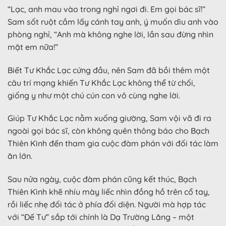
“Lạc, anh mau vào trong nghỉ ngơi đi. Em gọi bác sĩ!”
Sam sốt ruột cầm lấy cánh tay anh, ý muốn dìu anh vào
phòng nghỉ, “Anh mà không nghe lời, lần sau đừng nhìn
mặt em nữa!”
Biết Tư Khắc Lạc cứng đầu, nên Sam đã bồi thêm một
câu trí mạng khiến Tư Khắc Lạc không thể từ chối,
giống y như một chú cún con vô cùng nghe lời.
Giúp Tư Khắc Lạc nằm xuống giường, Sam vội vã đi ra
ngoài gọi bác sĩ, còn không quên thông báo cho Bạch
Thiên Kình đến tham gia cuộc đàm phán với đối tác làm
ăn lớn.
Sau nửa ngày, cuộc đàm phán cũng kết thúc, Bạch
Thiên Kình khẽ nhíu mày liếc nhìn đồng hồ trên cổ tay,
rồi liếc nhẹ đối tác ở phía đối diện. Người mà hợp tác
với “Đế Tư” sắp tới chính là Dạ Trường Lăng – một