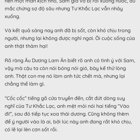
nên một màn kịch nhỏ, Sam giả vờ bị rơi xuống nước, dù
mắc chứng sợ độ sâu nhưng Tư Khắc Lạc vẫn nhảy
xuống.
Và kết quả sáng nay anh đã bị sốt, còn khó chịu trong
người, nhưng lại không được nghỉ ngơi. Ôi cuộc sống của
anh thật thảm hại!
Rõ ràng Âu Dương Lam Ân biết rõ anh có tình ý với Sam,
vậy mà cậu ta còn nói bóng nói gió, bày kế thử lòng
anh. Thật con mẹ nó làm anh tức chết mà, nhưng lại
chẳng thể làm gì.
“Cốc cốc” tiếng gõ cửa truyền đến, cắt đứt dòng suy
nghĩ của Tư Khắc Lạc, anh mệt mỏi nói hai tiếng “Vào
đi!”, sau đó tiếp tục xoa thái dương. Cũng không thèm
để ý người vào là ai, bởi lúc này anh đang rất khó chịu,
có lẽ lại lên cơn sốt rồi.