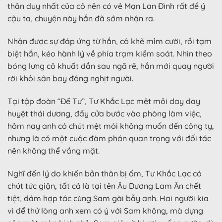
thân duy nhất của cô nên có vẻ Mạn Lan Đình rất để ý
cậu ta, chuyện này hắn đã sớm nhận ra.
Nhận được sự đáp ứng từ hắn, cô khẽ mỉm cười, rồi tạm
biệt hắn, kéo hành lý về phía trạm kiểm soát. Nhìn theo
bóng lưng cô khuất dần sau ngã rẽ, hắn mới quay người
rời khỏi sân bay đông nghịt người.
Tại tập đoàn “Đế Tư”, Tư Khắc Lạc mệt mỏi day day
huyệt thái dương, đẩy cửa bước vào phòng làm việc,
hôm nay anh có chút mệt mỏi không muốn đến công ty,
nhưng là có một cuộc đàm phán quan trọng với đối tác
nên không thể vắng mặt.
Nghĩ đến lý do khiến bản thân bị ốm, Tư Khắc Lạc có
chút tức giận, tất cả là tại tên Âu Dương Lam Ân chết
tiệt, dám hợp tác cùng Sam gài bẫy anh. Hai người kia
vì để thử lòng anh xem có ý với Sam không, mà dựng