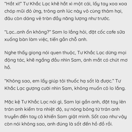
“Hắt xì!” Tư Khắc Lạc khẽ hắt xì một cái, lấy tay xoa xoa
chóp mũi đỏ ửng, trông anh lúc này vô cùng thảm hại,
đâu còn dáng vẻ tràn đầy năng lượng như trước.
“Lạc…anh ổn không?” Sam lo lắng hỏi, đặt cốc cafe sữa
xuống bàn làm việc, tiến gần chỗ anh.
Nghe thấy giọng nói quen thuộc, Tư Khắc Lạc dừng mọi
động tác, khẽ ngẩng đầu nhìn Sam, ánh mắt có chút mơ
hồ.
“Không sao, em lấy giúp tôi thuốc hạ sốt là được.” Tư
Khắc Lạc gượng cười nhìn Sam, không muốn cô lo lắng.
Mặc kệ Tư Khắc Lạc nói gì, Sam lại gần anh, đặt tay lên
trán anh kiểm tra nhiệt độ, sự nóng bỏng từ trán anh
truyền đến tay cô khiến Sam giật mình. Sốt cao như vậy
còn nói không sao, anh đúng là sốt đến hồ đồ rồi.