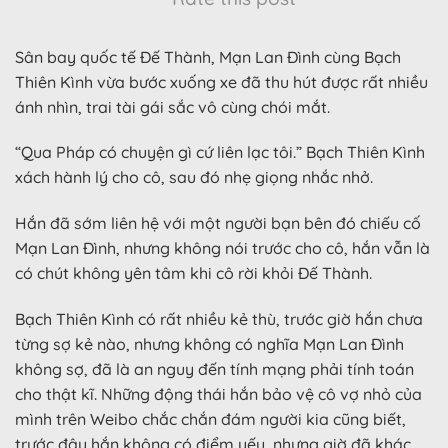
Sân bay quốc tế Đế Thành, Mạn Lan Đình cùng Bạch
Thiên Kình vừa bước xuống xe đã thu hút được rất nhiều
ánh nhìn, trai tài gái sắc vô cùng chói mắt.
“Qua Pháp có chuyện gì cứ liên lạc tôi.” Bạch Thiên Kình
xách hành lý cho cô, sau đó nhẹ giọng nhắc nhở.
Hắn đã sớm liên hệ với một người bạn bên đó chiếu cố
Mạn Lan Đình, nhưng không nói trước cho cô, hắn vẫn là
có chút không yên tâm khi cô rời khỏi Đế Thành.
Bạch Thiên Kình có rất nhiều kẻ thù, trước giờ hắn chưa
từng sợ kẻ nào, nhưng không có nghĩa Mạn Lan Đình
không sợ, đã là an nguy đến tính mạng phải tính toán
cho thật kĩ. Những động thái hắn bảo vệ cô vợ nhỏ của
mình trên Weibo chắc chắn đám người kia cũng biết,
trước đây hắn không có điểm yếu, nhưng giờ đã khác.