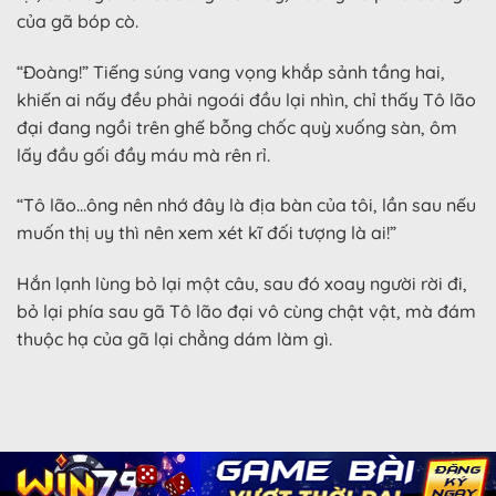
của gã bóp cò.
“Đoàng!” Tiếng súng vang vọng khắp sảnh tầng hai,
khiến ai nấy đều phải ngoái đầu lại nhìn, chỉ thấy Tô lão
đại đang ngồi trên ghế bỗng chốc quỳ xuống sàn, ôm
lấy đầu gối đầy máu mà rên rỉ.
“Tô lão…ông nên nhớ đây là địa bàn của tôi, lần sau nếu
muốn thị uy thì nên xem xét kĩ đối tượng là ai!”
Hắn lạnh lùng bỏ lại một câu, sau đó xoay người rời đi,
bỏ lại phía sau gã Tô lão đại vô cùng chật vật, mà đám
thuộc hạ của gã lại chẳng dám làm gì.