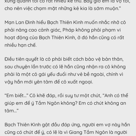
xung quanh tôi có rất nhiều kẻ thù. Bây giờ em là vợ tôi,
cho nên việc chạm mặt những kẻ kia là sớm muộn.”
Mạn Lan Đình hiểu Bạch Thiên Kình muốn nhắc nhở cô
phải nâng cao cảnh giác, Pháp không phải phạm vi
hoạt động của Bạch Thiên Kình, ở đó hắn cũng có rất
nhiều hạn chế.
Điều tiên quyết là cô phải biết cách bảo vệ bản thân,
sau chuyện lần trước có lẽ hắn cũng nhận ra cô không
phải là một cô gái yếu đuối như vẻ bề ngoài, chính vì
vậy hắn mới yên tâm để cô xuất ngoại.
“Em biết…” Cô khẽ đáp, rồi suy tư một chút, “Anh có thể
giúp em để ý Tầm Ngôn không? Em có chút không an
tâm…”
Bạch Thiên Kình gật đầu đáp ứng, người em vợ này hắn
cũng có chút để ý, có lẽ là vì Giang Tầm Ngôn là người