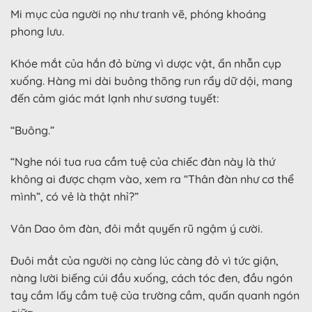
Mi mục của người nọ như tranh vẽ, phóng khoáng
phong lưu.
Khóe mắt của hắn đỏ bừng vì dược vật, ẩn nhẫn cụp
xuống. Hàng mi dài buông thõng run rẩy dữ dội, mang
đến cảm giác mát lạnh như sương tuyết:
“Buông.”
“Nghe nói tua rua cầm tuệ của chiếc đàn này là thứ
không ai được chạm vào, xem ra “Thân đàn như cơ thể
mình”, có vẻ là thật nhỉ?”
Vân Dao ôm đàn, đôi mắt quyến rũ ngậm ý cười.
Đuôi mắt của người nọ càng lúc càng đỏ vì tức giận,
nàng lười biếng cúi đầu xuống, cách tóc đen, đầu ngón
tay cầm lấy cầm tuệ của trường cầm, quấn quanh ngón