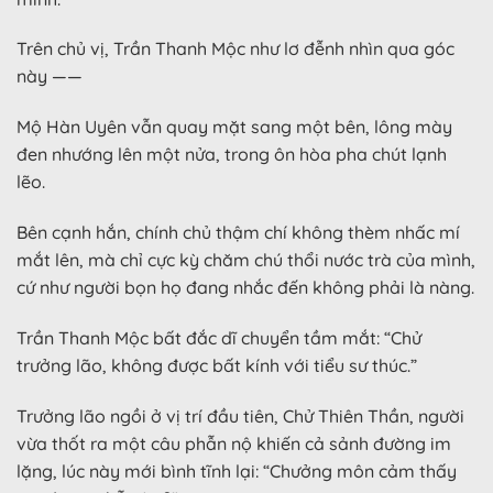
Trên chủ vị, Trần Thanh Mộc như lơ đễnh nhìn qua góc
này ——
Mộ Hàn Uyên vẫn quay mặt sang một bên, lông mày
đen nhướng lên một nửa, trong ôn hòa pha chút lạnh
lẽo.
Bên cạnh hắn, chính chủ thậm chí không thèm nhấc mí
mắt lên, mà chỉ cực kỳ chăm chú thổi nước trà của mình,
cứ như người bọn họ đang nhắc đến không phải là nàng.
Trần Thanh Mộc bất đắc dĩ chuyển tầm mắt: “Chử
trưởng lão, không được bất kính với tiểu sư thúc.”
Trưởng lão ngồi ở vị trí đầu tiên, Chử Thiên Thần, người
vừa thốt ra một câu phẫn nộ khiến cả sảnh đường im
lặng, lúc này mới bình tĩnh lại: “Chưởng môn cảm thấy