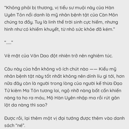
“Không phải bị thương, vị tiểu sư muội này của Hàn
Uyên Tôn nổi danh là mỹ nhân bệnh tật của Càn Môn
chúng ta đấy. Tuy là linh thể trời sinh cực hiếm, nhưng
hình như có khiếm khuyết, từ nhỏ sức khỏe đã kém.”
“……”
Vẻ mặt của Vân Dao đột nhiên trở nên nghiêm túc.
Câu này của hắn không vô ích chút nào —— Kiểu mỹ
nhân bệnh tật này tốt nhất không nên dính líu gì tới, hơn
nữa đây còn là người trong lòng của người kế thừa Đạo
Tử kiêm Ma Tôn tương lai, ngộ nhỡ nàng bất cẩn khiến
nàng ta ho ra máu, Mộ Hàn Uyên nhập ma rồi rút gân
lột da nàng thì sao?
Được rồi, lại thêm một vị đại tướng được thêm vào danh
sách “né”.