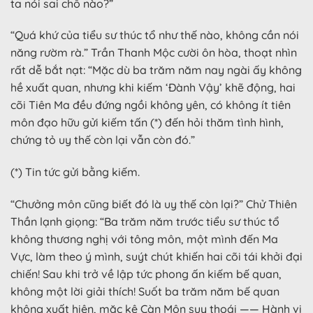
ta nói sai chỗ nào?”
“Quá khứ của tiểu sư thúc tổ như thế nào, không cần nói
năng rườm rà.” Trần Thanh Mộc cười ôn hòa, thoạt nhìn
rất dễ bắt nạt: “Mặc dù ba trăm năm nay ngài ấy không
hề xuất quan, nhưng khi kiếm ‘Đành Vậy’ khẽ động, hai
cõi Tiên Ma đều đứng ngồi không yên, có không ít tiên
môn đạo hữu gửi kiếm tấn (*) đến hỏi thăm tình hình,
chứng tỏ uy thế còn lại vẫn còn đó.”
(*) Tin tức gửi bằng kiếm.
“Chưởng môn cũng biết đó là uy thế còn lại?” Chử Thiên
Thần lạnh giọng: “Ba trăm năm trước tiểu sư thúc tổ
không thương nghị với tông môn, một mình đến Ma
Vực, làm theo ý mình, suýt chút khiến hai cõi tái khởi đại
chiến! Sau khi trở về lập tức phong ấn kiếm bế quan,
không một lời giải thích! Suốt ba trăm năm bế quan
không xuất hiện, mặc kệ Càn Môn suy thoái —— Hành vi