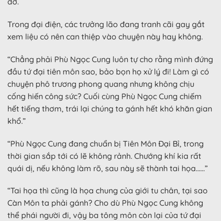
đỡ.
Trong đại điện, các trưởng lão đang tranh cãi gay gắt
xem liệu có nên can thiệp vào chuyện này hay không.
“Chẳng phải Phù Ngọc Cung luôn tự cho rằng mình đứng
đầu tứ đại tiên môn sao, bảo bọn họ xử lý đi! Làm gì có
chuyện phô trương phong quang nhưng không chịu
cống hiến công sức? Cuối cùng Phù Ngọc Cung chiếm
hết tiếng thơm, trái lại chúng ta gánh hết khó khăn gian
khổ.”
“Phù Ngọc Cung đang chuẩn bị Tiên Môn Đại Bỉ, trong
thời gian sắp tới có lẽ không rảnh. Chướng khí kia rất
quái dị, nếu không làm rõ, sau này sẽ thành tai họa……”
“Tai họa thì cũng là họa chung của giới tu chân, tại sao
Càn Môn ta phải gánh? Cho dù Phù Ngọc Cung không
thể phái người đi, vậy ba tông môn còn lại của tứ đại