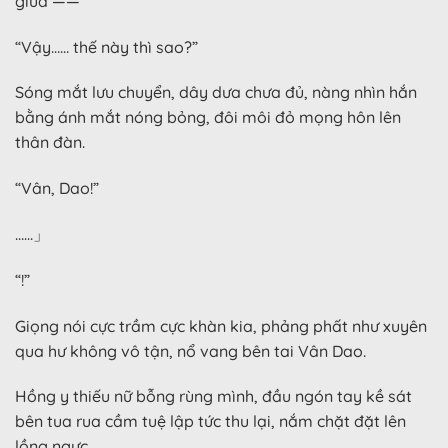
giữa ——
“Vậy…… thế này thì sao?”
Sóng mắt lưu chuyển, dây dưa chưa đủ, nàng nhìn hắn
bằng ánh mắt nóng bỏng, đôi môi đỏ mọng hôn lên
thân đàn.
“Vân, Dao!”
……」
“!”
Giọng nói cực trầm cực khàn kia, phảng phất như xuyên
qua hư không vô tận, nổ vang bên tai Vân Dao.
Hồng y thiếu nữ bỗng rùng mình, đầu ngón tay kề sát
bên tua rua cầm tuệ lập tức thu lại, nắm chặt đặt lên
lồng ngực.