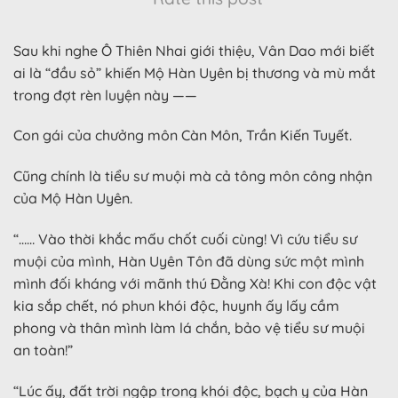
Sau khi nghe Ô Thiên Nhai giới thiệu, Vân Dao mới biết
ai là “đầu sỏ” khiến Mộ Hàn Uyên bị thương và mù mắt
trong đợt rèn luyện này ——
Con gái của chưởng môn Càn Môn, Trần Kiến Tuyết.
Cũng chính là tiểu sư muội mà cả tông môn công nhận
của Mộ Hàn Uyên.
“…… Vào thời khắc mấu chốt cuối cùng! Vì cứu tiểu sư
muội của mình, Hàn Uyên Tôn đã dùng sức một mình
mình đối kháng với mãnh thú Đằng Xà! Khi con độc vật
kia sắp chết, nó phun khói độc, huynh ấy lấy cầm
phong và thân mình làm lá chắn, bảo vệ tiểu sư muội
an toàn!”
“Lúc ấy, đất trời ngập trong khói độc, bạch y của Hàn