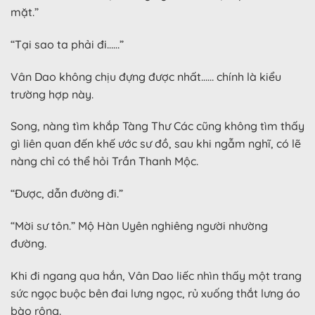
mặt.”
“Tại sao ta phải đi……”
Vân Dao không chịu đựng được nhất…… chính là kiểu
trường hợp này.
Song, nàng tìm khắp Tàng Thư Các cũng không tìm thấy
gì liên quan đến khế ước sư đồ, sau khi ngẫm nghĩ, có lẽ
nàng chỉ có thể hỏi Trần Thanh Mộc.
“Được, dẫn đường đi.”
“Mời sư tôn.” Mộ Hàn Uyên nghiêng người nhường
đường.
Khi đi ngang qua hắn, Vân Dao liếc nhìn thấy một trang
sức ngọc buộc bên đai lưng ngọc, rủ xuống thắt lưng áo
bào rộng.