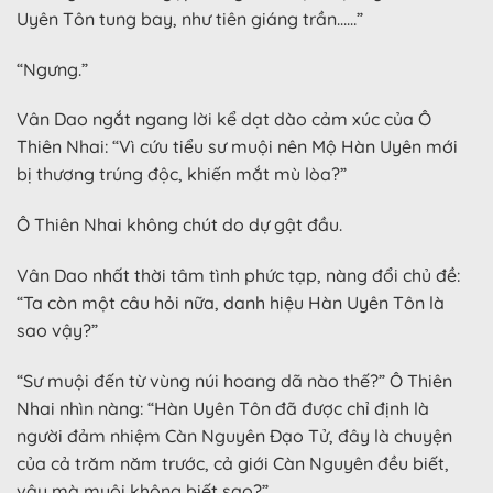
Uyên Tôn tung bay, như tiên giáng trần……”
“Ngưng.”
Vân Dao ngắt ngang lời kể dạt dào cảm xúc của Ô
Thiên Nhai: “Vì cứu tiểu sư muội nên Mộ Hàn Uyên mới
bị thương trúng độc, khiến mắt mù lòa?”
Ô Thiên Nhai không chút do dự gật đầu.
Vân Dao nhất thời tâm tình phức tạp, nàng đổi chủ đề:
“Ta còn một câu hỏi nữa, danh hiệu Hàn Uyên Tôn là
sao vậy?”
“Sư muội đến từ vùng núi hoang dã nào thế?” Ô Thiên
Nhai nhìn nàng: “Hàn Uyên Tôn đã được chỉ định là
người đảm nhiệm Càn Nguyên Đạo Tử, đây là chuyện
của cả trăm năm trước, cả giới Càn Nguyên đều biết,
vậy mà muội không biết sao?”