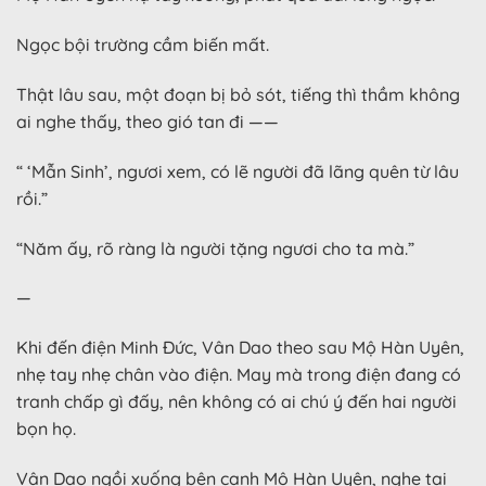
Ngọc bội trường cầm biến mất.
Thật lâu sau, một đoạn bị bỏ sót, tiếng thì thầm không
ai nghe thấy, theo gió tan đi ——
“ ‘Mẫn Sinh’, ngươi xem, có lẽ người đã lãng quên từ lâu
rồi.”
“Năm ấy, rõ ràng là người tặng ngươi cho ta mà.”
—
Khi đến điện Minh Đức, Vân Dao theo sau Mộ Hàn Uyên,
nhẹ tay nhẹ chân vào điện. May mà trong điện đang có
tranh chấp gì đấy, nên không có ai chú ý đến hai người
bọn họ.
Vân Dao ngồi xuống bên cạnh Mộ Hàn Uyên, nghe tai