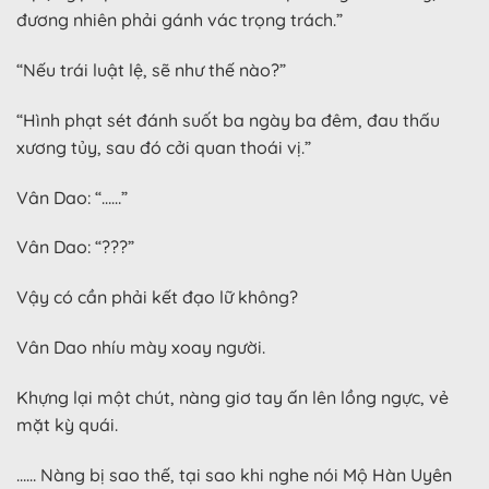
đương nhiên phải gánh vác trọng trách.”
“Nếu trái luật lệ, sẽ như thế nào?”
“Hình phạt sét đánh suốt ba ngày ba đêm, đau thấu
xương tủy, sau đó cởi quan thoái vị.”
Vân Dao: “……”
Vân Dao: “???”
Vậy có cần phải kết đạo lữ không?
Vân Dao nhíu mày xoay người.
Khựng lại một chút, nàng giơ tay ấn lên lồng ngực, vẻ
mặt kỳ quái.
…… Nàng bị sao thế, tại sao khi nghe nói Mộ Hàn Uyên