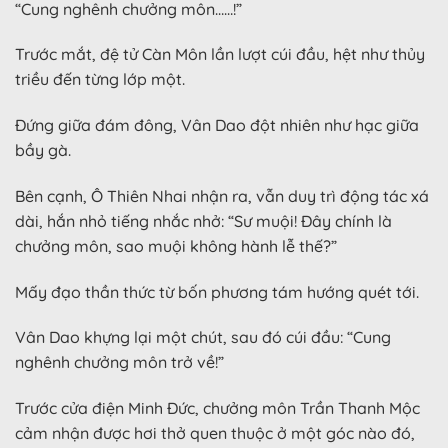
“Cung nghênh chưởng môn……!”
Trước mắt, đệ tử Càn Môn lần lượt cúi đầu, hệt như thủy
triều đến từng lớp một.
Đứng giữa đám đông, Vân Dao đột nhiên như hạc giữa
bầy gà.
Bên cạnh, Ô Thiên Nhai nhận ra, vẫn duy trì động tác xá
dài, hắn nhỏ tiếng nhắc nhở: “Sư muội! Đây chính là
chưởng môn, sao muội không hành lễ thế?”
Mấy đạo thần thức từ bốn phương tám hướng quét tới.
Vân Dao khựng lại một chút, sau đó cúi đầu: “Cung
nghênh chưởng môn trở về!”
Trước cửa điện Minh Đức, chưởng môn Trần Thanh Mộc
cảm nhận được hơi thở quen thuộc ở một góc nào đó,