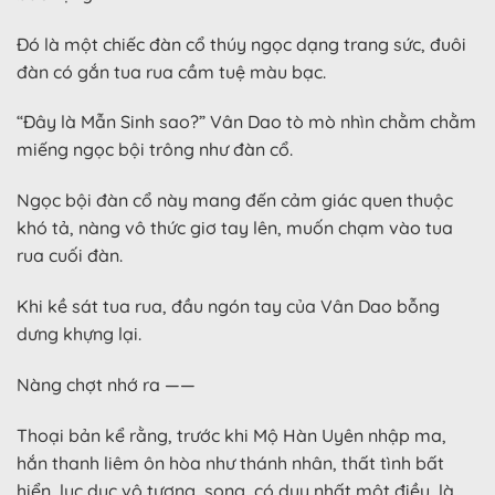
Đó là một chiếc đàn cổ thúy ngọc dạng trang sức, đuôi
đàn có gắn tua rua cầm tuệ màu bạc.
“Đây là Mẫn Sinh sao?” Vân Dao tò mò nhìn chằm chằm
miếng ngọc bội trông như đàn cổ.
Ngọc bội đàn cổ này mang đến cảm giác quen thuộc
khó tả, nàng vô thức giơ tay lên, muốn chạm vào tua
rua cuối đàn.
Khi kề sát tua rua, đầu ngón tay của Vân Dao bỗng
dưng khựng lại.
Nàng chợt nhớ ra ——
Thoại bản kể rằng, trước khi Mộ Hàn Uyên nhập ma,
hắn thanh liêm ôn hòa như thánh nhân, thất tình bất
hiển, lục dục vô tương, song, có duy nhất một điều, là