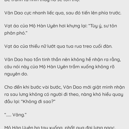
Vân Dao cực nhanh liếc qua, sau đó tiến lên phía trước.
Vạt áo của Mộ Hàn Uyên hơi khựng lại: “Tùy ý, sư tôn
phân phó.”
Vạt áo của thiếu nữ lướt qua tua rua treo cuối đàn.
Vân Dao hao tổn tinh thần nên không hề nhận ra rằng,
câu nói này của Mộ Hàn Uyên trầm xuống không rõ
nguyên do.
Cho đến khi bước vài bước, Vân Dao mới giật mình nhận
ra sau lưng không có người đi theo, nàng khó hiểu quay
đầu lại: “Không đi sao?”
“…… Vâng.”
Mộ Hàn Uyên hạ tay xuống, phất qua đai lưng ngọc.