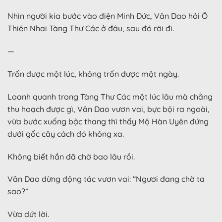
Nhìn người kia bước vào điện Minh Đức, Vân Dao hỏi Ô
Thiên Nhai Tàng Thư Các ở đâu, sau đó rời đi.
—
Trốn được một lúc, không trốn được một ngày.
Loanh quanh trong Tàng Thư Các một lúc lâu mà chẳng
thu hoạch được gì, Vân Dao vươn vai, bực bội ra ngoài,
vừa bước xuống bậc thang thì thấy Mộ Hàn Uyên đứng
dưới gốc cây cách đó không xa.
Không biết hắn đã chờ bao lâu rồi.
Vân Dao dừng động tác vươn vai: “Ngươi đang chờ ta
sao?”
Vừa dứt lời.