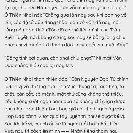
tự tại, cho nên Hàn Uyên Tôn vẫn chưa nảy sinh ái dục.”
Ô Thiên Nhai nói: “Chẳng qua lần này sau khi bọn họ về
núi, các đệ tử đều đang thảo luận về vấn đề này, nói
rằng nếu Hàn Uyên Tôn đã có thể liều mình cứu Trần
Kiến Tuyết, nói không chừng sau này sẽ bằng lòng chịu
phạt chỉ vì muốn trở thành đạo lữ của tiểu sư muội đấy.”
“Động tình cởi quan, còn phải chịu phạt?” Mí mắt Vân
Dao chẳng hiểu sao lại nảy lên.
Ô Thiên Nhai thản nhiên đáp: “Càn Nguyên Đạo Tử chính
là tôn vị vô thượng của Tiên Vực chúng ta, tâm tính, tư
chất, căn cốt, số mệnh, một thứ cũng không thể thiếu,
nếu không suốt ngàn năm qua sẽ không chỉ chọn được
duy nhất Hàn Uyên Tôn, bây giờ chỉ chờ huynh ấy vào
Hợp Đạo cảnh, vượt qua tẩy luyện trì, thì sẽ được kế vị.
Sau khi kế vị, huynh ấy sẽ là người nổi bật nhất Tiên
Vực, ngự trị các tiên minh —— Nhận tiếng thơm này,