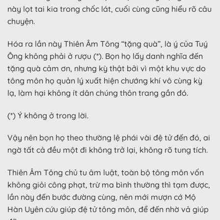
này lọt tai kia trong chốc lát, cuối cùng cũng hiểu rõ câu
chuyện.
Hóa ra lần này Thiên Âm Tông “tặng quà”, là ý của Tuý
Ông không phải ở rượu (*). Bọn họ lấy danh nghĩa đến
tặng quà cảm ơn, nhưng kỳ thật bởi vì một khu vực do
tông môn họ quản lý xuất hiện chướng khí vô cùng kỳ
lạ, làm hại không ít dân chúng thôn trang gần đó.
(*) Ý không ở trong lời.
Vậy nên bọn họ theo thường lệ phái vài đệ tử đến đó, ai
ngờ tất cả đều một đi không trở lại, không rõ tung tích.
Thiên Âm Tông chủ tu âm luật, toàn bộ tông môn vốn
không giỏi công phạt, trừ ma bình thường thì tạm được,
lần này đến bước đường cùng, nên mới mượn cớ Mộ
Hàn Uyên cứu giúp đệ tử tông môn, để đến nhờ vả giúp