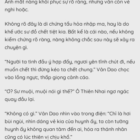
Ánh mắt nàng khôi phục sự rõ ràng, nhưng vẫn còn vẻ
nghi hoặc.
Không rõ đây là di chứng tẩu hỏa nhập ma, hay là do
khế ước sư đồ chết tiệt kia. Bất kể là cái nào, nếu không
kiểm chứng rõ ràng, nàng không chắc sau này sẽ xảy ra
chuyện gì.
“Người ta tình đầu ý hợp đấy, ngươi yên tĩnh chút đi, nếu
muốn chết thì đừng kéo ta chết chung.” Vân Dao chọc
vào lồng ngực, thấp giọng cảnh cáo.
“Ơ? Sư muội, muội nói gì thế?” Ô Thiên Nhai ngơ ngác
quay đầu lại.
“Không có gì.” Vân Dao nhìn vào trong điện: “Chỉ là hơi
bùi ngùi, nhìn dáng vẻ kia của huynh ấy, ta còn tưởng
huynh ấy không quan tâm đến ai, hóa ra thánh nhân
cũng có lúc thiên vị chịu khổ.”