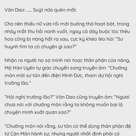
Vân Dao: …… Suýt nữa quên mất.
Cho nên thiếu nữ vừa rồi mới buông thả hoạt bát, trong
nháy mắt thu hồi nanh vuốt, ngay cả dây buộc tóc thêu
hoa cũng bị nàng hất ra sau, cực kỳ khéo léo hỏi: “Sư
huynh tìm ta có chuyện gì sao?”
Nhận ra người nọ sợ mình nói toạc thân phận của nàng,
Mộ Hàn Uyên tự giác chuyển sang truyền âm: “Chưởng
môn mời sư tôn đến điện Minh Đức, tham dự hội nghị
trưởng lão.”
“Hội nghị trưởng lão?” Vân Dao cũng truyền âm: “Ngươi
chưa nói với chưởng môn rằng ta không muốn bại lộ
chuyện mình xuất quan sao?”
“Chưởng môn nói rằng, sư tôn có thể dùng thân phận đệ
tử Càn Môn hành sự, nhưng người nhất định phải có