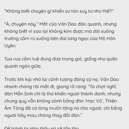
“Không biết chuyện gì khiến sư tôn suy tư như thế?”
“À, chuyện này.” Mắt của Vân Dao đảo quanh, nhưng
không biết vì sao lại không kìm được mà dời xuống
trường cầm rủ xuống bên đai lưng ngọc của Mộ Hàn
Uyên.
Tua rua cầm tuệ đung đưa trong gió, giống như quấn
quanh ngón giữa.
Trước khi kịp nhớ lại cảnh tượng đáng sợ nọ, Vân Dao
nhanh chóng rời mắt đi, giọng rõ ràng: “Ta chợt nghĩ,
đàn Mẫn Sinh chỉ là thứ khiến ngươi thành danh, nhưng
chung quy vẫn không sánh bằng đàn ‘Hạc Vũ’, Thiên
Âm Tông đã có lòng muốn tặng nó cho ngươi, chi bằng
ngươi hãy mau chóng thay đổi đàn.”
Để tránh ta nhìn thấy nó sẽ tổn thọ.