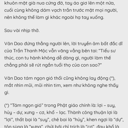
khuôn mặt già nua cứng đờ, tay áo giơ lên một nửa,
cuối cùng không dám vạch trần trước mặt mọi người,
nên không thể làm gì khác ngoài hạ tay xuống.
Sau vài nhịp thở.
Vân Dao đứng thẳng người lên, lời truyền âm bất đắc dĩ
của Trần Thanh Mộc vẫn văng vẳng bên tai: “Tiểu sư
thúc, con tu hành không dễ dàng gì, người làm thế
chẳng phải sẽ rút ngắn tuổi thọ của con sao?”
Vân Dao tám ngọn gió thổi cũng không lay động (*),
mắt nhìn mũi, mũi nhìn tim, xem như không nghe thấy
gì.
(*) “Tám ngọn gió” trong Phật giáo chính là: lợi – suy,
hủy – dự, xưng – cơ, khổ – lạc. Thành công thuận lợi là
“lợi”, thất bại là “suy”, chê bai là “hủy”, khen ngợi là “dự”,
tôn sùng là “xưng”, chửi bới chỉ trích là “cơ”, đau khổ là