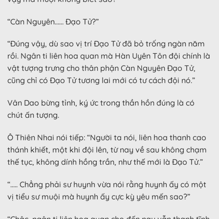
“Càn Nguyên…… Đạo Tử?”
“Đúng vậy, dù sao vị trí Đạo Tử đã bỏ trống ngàn năm
rồi. Ngân ti liên hoa quan mà Hàn Uyên Tôn đội chính là
vật tượng trưng cho thân phận Càn Nguyên Đạo Tử,
cũng chỉ có Đạo Tử tương lai mới có tư cách đội nó.”
Vân Dao bừng tỉnh, ký ức trong thần hồn đúng là có
chút ấn tượng.
Ô Thiên Nhai nói tiếp: “Người ta nói, liên hoa thanh cao
thánh khiết, một khi đội lên, từ nay về sau không chạm
thế tục, không dính hồng trần, như thế mới là Đạo Tử.”
“….. Chẳng phải sư huynh vừa nói rằng huynh ấy có một
vị tiểu sư muội mà huynh ấy cực kỳ yêu mến sao?”
“Chậc, ngân ti liên hoa quan cho đến nay vẫn thanh tĩnh