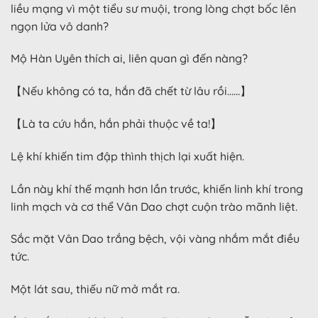
liều mạng vì một tiểu sư muội, trong lòng chợt bốc lên
ngọn lửa vô danh?
Mộ Hàn Uyên thích ai, liên quan gì đến nàng?
【Nếu không có ta, hắn đã chết từ lâu rồi……】
【Là ta cứu hắn, hắn phải thuộc về ta!】
Lệ khí khiến tim đập thình thịch lại xuất hiện.
Lần này khí thế mạnh hơn lần trước, khiến linh khí trong
linh mạch và cơ thể Vân Dao chợt cuộn trào mãnh liệt.
Sắc mặt Vân Dao trắng bệch, vội vàng nhắm mắt điều
tức.
Một lát sau, thiếu nữ mở mắt ra.