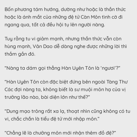
Bốn phương tám hướng, dường như hoặc là thần thức
hoặc là ánh mắt của những đệ tử Càn Môn tình cờ đi
ngang qua, tất cả đều hội tụ lên người nàng.
Tuy rằng tu vi giảm mạnh, nhưng thần thức vẫn còn
hùng mạnh, Vân Dao dễ dàng nghe được những lời thì
thầm gần đó.
“Nàng ta dám gọi thẳng Hàn Uyên Tôn là ‘ngươi’?”
“Hàn Uyên Tôn còn đặc biệt đứng bên ngoài Tàng Thư
Các đợi nàng ta, không biết là sư muội môn hạ của vị
trưởng lão nào, bài diện lớn như thế?”
“Dung mạo trông rất xa lạ, thoạt nhìn cũng không có tu
vi, chắc chắn là tiểu đệ tử mới nhập môn.”
“Chẳng lẽ là chưởng môn mới nhận thêm đồ đệ?”