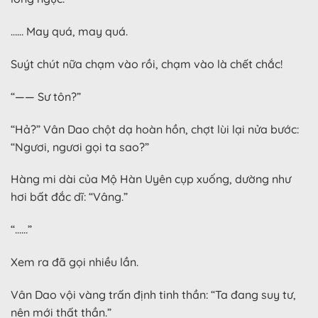
…… May quá, may quá.
Suýt chút nữa chạm vào rồi, chạm vào là chết chắc!
“—— Sư tôn?”
“Hả?” Vân Dao chột dạ hoàn hồn, chợt lùi lại nửa bước:
“Ngươi, ngươi gọi ta sao?”
Hàng mi dài của Mộ Hàn Uyên cụp xuống, dường như
hơi bất đắc dĩ: “Vâng.”
“……”
Xem ra đã gọi nhiều lần.
Vân Dao vội vàng trấn định tinh thần: “Ta đang suy tư,
nên mới thất thần.”