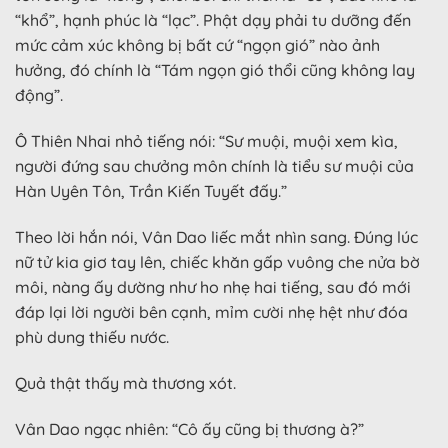
“khổ”, hạnh phúc là “lạc”. Phật dạy phải tu dưỡng đến
mức cảm xúc không bị bất cứ “ngọn gió” nào ảnh
hưởng, đó chính là “Tám ngọn gió thổi cũng không lay
động”.
Ô Thiên Nhai nhỏ tiếng nói: “Sư muội, muội xem kìa,
người đứng sau chưởng môn chính là tiểu sư muội của
Hàn Uyên Tôn, Trần Kiến Tuyết đấy.”
Theo lời hắn nói, Vân Dao liếc mắt nhìn sang. Đúng lúc
nữ tử kia giơ tay lên, chiếc khăn gấp vuông che nửa bờ
môi, nàng ấy dường như ho nhẹ hai tiếng, sau đó mới
đáp lại lời người bên cạnh, mỉm cười nhẹ hệt như đóa
phù dung thiếu nước.
Quả thật thấy mà thương xót.
Vân Dao ngạc nhiên: “Cô ấy cũng bị thương à?”