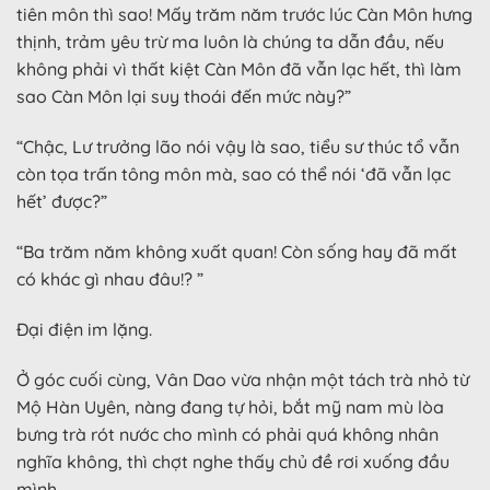
tiên môn thì sao! Mấy trăm năm trước lúc Càn Môn hưng
thịnh, trảm yêu trừ ma luôn là chúng ta dẫn đầu, nếu
không phải vì thất kiệt Càn Môn đã vẫn lạc hết, thì làm
sao Càn Môn lại suy thoái đến mức này?”
“Chậc, Lư trưởng lão nói vậy là sao, tiểu sư thúc tổ vẫn
còn tọa trấn tông môn mà, sao có thể nói ‘đã vẫn lạc
hết’ được?”
“Ba trăm năm không xuất quan! Còn sống hay đã mất
có khác gì nhau đâu!? ”
Đại điện im lặng.
Ở góc cuối cùng, Vân Dao vừa nhận một tách trà nhỏ từ
Mộ Hàn Uyên, nàng đang tự hỏi, bắt mỹ nam mù lòa
bưng trà rót nước cho mình có phải quá không nhân
nghĩa không, thì chợt nghe thấy chủ đề rơi xuống đầu
mình.