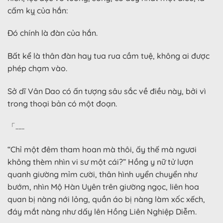
cấm kỵ của hắn:
Đó chính là đàn của hắn.
Bất kể là thân đàn hay tua rua cầm tuệ, không ai được
phép chạm vào.
Sở dĩ Vân Dao có ấn tượng sâu sắc về điều này, bởi vì
trong thoại bản có một đoạn.
「……
“Chỉ một đêm tham hoan mà thôi, ấy thế mà ngươi
không thèm nhìn vi sư một cái?” Hồng y nữ tử lượn
quanh giường mỉm cười, thân hình uyển chuyển như
bướm, nhìn Mộ Hàn Uyên trên giường ngọc, liên hoa
quan bị nàng nới lỏng, quần áo bị nàng làm xốc xếch,
đáy mắt nàng như dấy lên Hồng Liên Nghiệp Diễm.