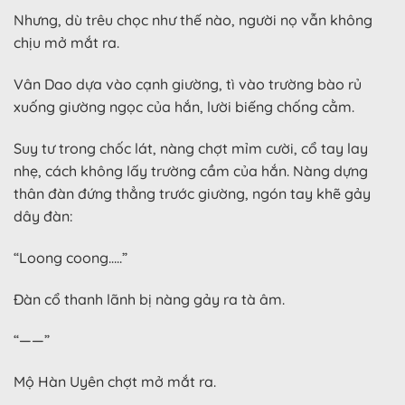
Nhưng, dù trêu chọc như thế nào, người nọ vẫn không
chịu mở mắt ra.
Vân Dao dựa vào cạnh giường, tì vào trường bào rủ
xuống giường ngọc của hắn, lười biếng chống cằm.
Suy tư trong chốc lát, nàng chợt mỉm cười, cổ tay lay
nhẹ, cách không lấy trường cầm của hắn. Nàng dựng
thân đàn đứng thẳng trước giường, ngón tay khẽ gảy
dây đàn:
“Loong coong…..”
Đàn cổ thanh lãnh bị nàng gảy ra tà âm.
“——”
Mộ Hàn Uyên chợt mở mắt ra.