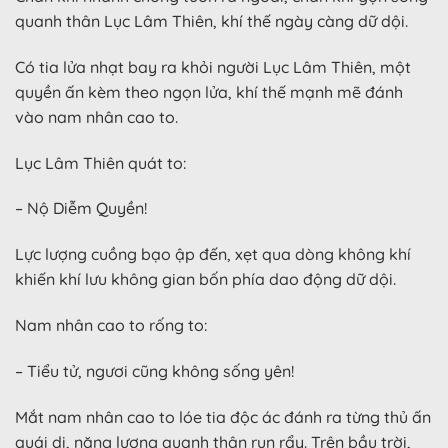
quanh thân Lục Lâm Thiên, khí thế ngày càng dữ dội.
Có tia lửa nhạt bay ra khỏi người Lục Lâm Thiên, một
quyền ấn kèm theo ngọn lửa, khí thế mạnh mẽ đánh
vào nam nhân cao to.
Lục Lâm Thiên quát to:
– Nộ Diễm Quyền!
Lực lượng cuồng bạo ập đến, xẹt qua dòng không khí
khiến khí lưu không gian bốn phía dao động dữ dội.
Nam nhân cao to rống to:
– Tiểu tử, ngươi cũng không sống yên!
Mắt nam nhân cao to lóe tia độc ác đánh ra từng thủ ấn
quái dị, năng lượng quanh thân run rẩy. Trên bầu trời,