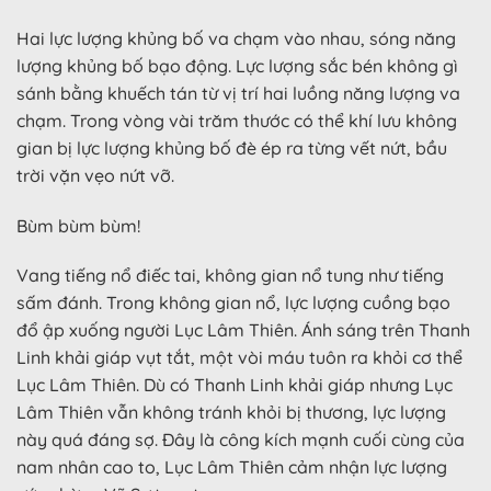
Hai lực lượng khủng bố va chạm vào nhau, sóng năng
lượng khủng bố bạo động. Lực lượng sắc bén không gì
sánh bằng khuếch tán từ vị trí hai luồng năng lượng va
chạm. Trong vòng vài trăm thước có thể khí lưu không
gian bị lực lượng khủng bố đè ép ra từng vết nứt, bầu
trời vặn vẹo nứt vỡ.
Bùm bùm bùm!
Vang tiếng nổ điếc tai, không gian nổ tung như tiếng
sấm đánh. Trong không gian nổ, lực lượng cuồng bạo
đổ ập xuống người Lục Lâm Thiên. Ánh sáng trên Thanh
Linh khải giáp vụt tắt, một vòi máu tuôn ra khỏi cơ thể
Lục Lâm Thiên. Dù có Thanh Linh khải giáp nhưng Lục
Lâm Thiên vẫn không tránh khỏi bị thương, lực lượng
này quá đáng sợ. Đây là công kích mạnh cuối cùng của
nam nhân cao to, Lục Lâm Thiên cảm nhận lực lượng