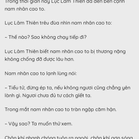
Trong thời gian này Lục Lâm Thiên đã đến bên cạnh
nam nhân cao to.
Lục Lâm Thiên trêu đùa nhìn nam nhân cao to:
– Thế nào? Sao không chạy tiếp đi?
Lục Lâm Thiên biết nam nhân cao to bị thương nặng
không chống đỡ được lâu hơn.
Nam nhân cao to lạnh lùng nói:
– Tiểu tử, đừng ép ta, nếu không ngươi cũng chẳng yên
lành gì. Ngươi chưa đủ tư cách gϊếŧ ta.
Trong mắt nam nhân cao to tràn ngập căm hận.
– Vậy sao? Ta muốn thử xem.
Chân khí nhanh chóng tuôn ra ngoài, chân khí gợn sóng