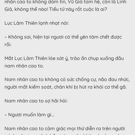
nhân cao to không dám tin, Vũ Giả tam hệ, còn là Linh
Giả, không thể nào! Tiểu tử này rốt cuộc là ai?
Lục Lâm Thiên lạnh nhạt nói:
– Không sai, hiện tại ngươi có thể yên tâm chết được
rồi.
Mắt Lục Lâm Thiên lóe sát ý, trảo ấn chụp xuống đầu
nam nhân cao to.
Nam nhân cao to không có sức chống cự, não đau nhức,
người mất kiểm soát, chân khí bị hút ra khỏi cơ thể gã.
Nam nhân cao to sợ hãi hỏi:
– Ngươi muốn làm gì…
Nam nhân cao to cảm giác mọi thứ diễn ra trên người