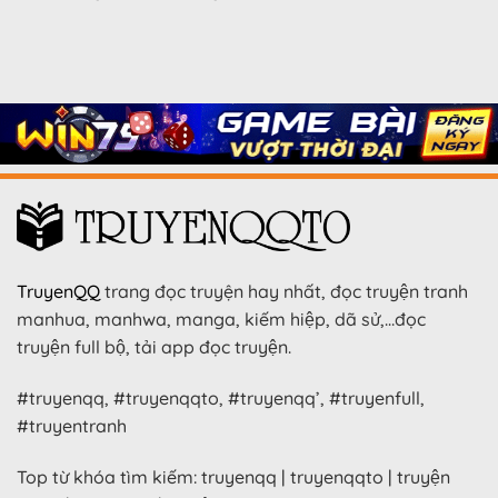
TruyenQQ
trang đọc truyện hay nhất, đọc truyện tranh
manhua, manhwa, manga, kiếm hiệp, dã sử,…đọc
truyện full bộ, tải app đọc truyện.
#truyenqq, #truyenqqto, #truyenqq’, #truyenfull,
#truyentranh
Top từ khóa tìm kiếm: truyenqq | truyenqqto | truyện