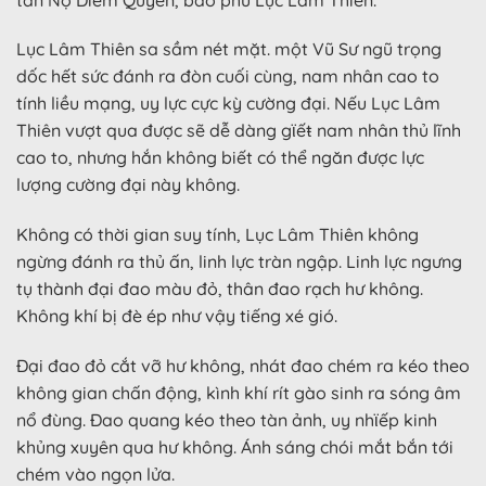
Lục Lâm Thiên sa sầm nét mặt. một Vũ Sư ngũ trọng
dốc hết sức đánh ra đòn cuối cùng, nam nhân cao to
tính liều mạng, uy lực cực kỳ cường đại. Nếu Lục Lâm
Thiên vượt qua được sẽ dễ dàng gϊếŧ nam nhân thủ lĩnh
cao to, nhưng hắn không biết có thể ngăn được lực
lượng cường đại này không.
Không có thời gian suy tính, Lục Lâm Thiên không
ngừng đánh ra thủ ấn, linh lực tràn ngập. Linh lực ngưng
tụ thành đại đao màu đỏ, thân đao rạch hư không.
Không khí bị đè ép như vậy tiếng xé gió.
Đại đao đỏ cắt vỡ hư không, nhát đao chém ra kéo theo
không gian chấn động, kình khí rít gào sinh ra sóng âm
nổ đùng. Đao quang kéo theo tàn ảnh, uy nhϊếp kinh
khủng xuyên qua hư không. Ánh sáng chói mắt bắn tới
chém vào ngọn lửa.