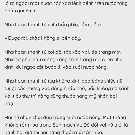
lộ ra ngoài mặt nước, tóc xõa lềnh bềnh trên nước tăng
phần quyến rũ.
Nha hoàn thanh tú nhìn bốn phía, lẩm bẩm:
– Được rồi, chắc không ai đến đây.
Nha hoàn thanh tú cởi đồ, tóc xõa vai, da trắng mịn.
Nhìn từ phía sau mông căng tròn trắng mềm, eo nhỏ
xinh, đùi ngọc cất bước đi vào suối nước nóng.
Nha hoàn thanh tú tuy không xinh đẹp bằng thiếu nữ
tuyệt sắc nhưng vóc dáng nhấp nhô, nếu không so sánh
với tiểu thư thì nàng cũng thuộc hàng mỹ nhân bại
hoại.
Hai nữ nhân chơi đùa trong suối nước nóng. Một tháng
không tắm rửa trong Sơn mạch Vụ Đô đối với nữ giới là
hành hạ, giờ thì hai nàng thoải mái tắm rửa.