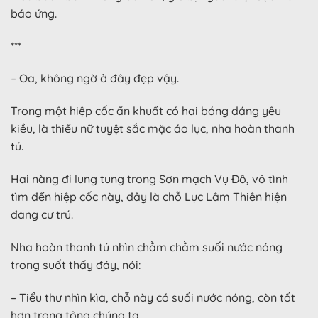
báo ứng.
***
– Oa, không ngờ ở đây đẹp vậy.
Trong một hiệp cốc ẩn khuất có hai bóng dáng yêu
kiều, là thiếu nữ tuyệt sắc mặc áo lục, nha hoàn thanh
tú.
Hai nàng đi lung tung trong Sơn mạch Vụ Đô, vô tình
tìm đến hiệp cốc này, đây là chỗ Lục Lâm Thiên hiện
đang cư trú.
Nha hoàn thanh tú nhìn chằm chằm suối nước nóng
trong suốt thấy đáy, nói:
– Tiểu thư nhìn kìa, chỗ này có suối nước nóng, còn tốt
hơn trong tông chúng ta.