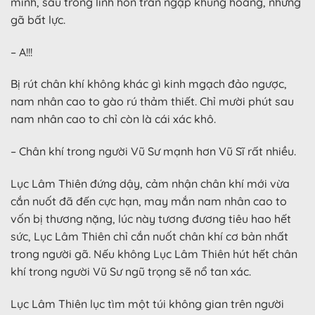
mình, sâu trong linh hồn tràn ngập khủng hoảng, nhưng
gã bất lực.
– A!!!
Bị rút chân khí không khác gì kinh mgạch đảo ngược,
nam nhân cao to gào rú thảm thiết. Chỉ mười phút sau
nam nhân cao to chỉ còn là cái xác khô.
– Chân khí trong người Vũ Sư mạnh hơn Vũ Sĩ rất nhiều.
Lục Lâm Thiên đứng dậy, cảm nhận chân khí mới vừa
cắn nuốt đã đến cực hạn, may mắn nam nhân cao to
vốn bị thương nặng, lúc này tương đương tiêu hao hết
sức, Lục Lâm Thiên chỉ cắn nuốt chân khí cơ bản nhất
trong người gã. Nếu không Lục Lâm Thiên hút hết chân
khí trong người Vũ Sư ngũ trọng sẽ nổ tan xác.
Lục Lâm Thiên lục tìm một túi không gian trên người