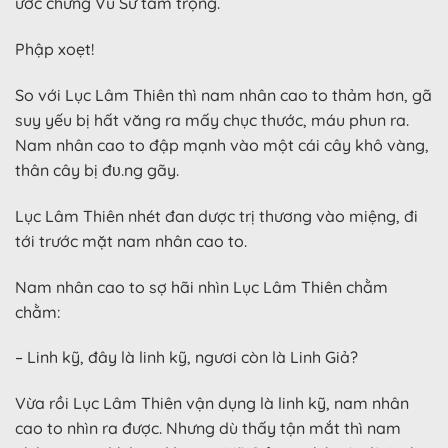
ước chừng Vũ Sư tam trọng.
Phập xoẹt!
So với Lục Lâm Thiên thì nam nhân cao to thảm hơn, gã
suy yếu bị hất văng ra mấy chục thước, máu phun ra.
Nam nhân cao to đập mạnh vào một cái cây khô vàng,
thân cây bị đυ.ng gãy.
Lục Lâm Thiên nhét đan dược trị thương vào miệng, đi
tới trước mặt nam nhân cao to.
Nam nhân cao to sợ hãi nhìn Lục Lâm Thiên chằm
chằm:
– Linh kỹ, đây là linh kỹ, ngươi còn là Linh Giả?
Vừa rồi Lục Lâm Thiên vận dụng là linh kỹ, nam nhân
cao to nhìn ra được. Nhưng dù thấy tận mắt thì nam