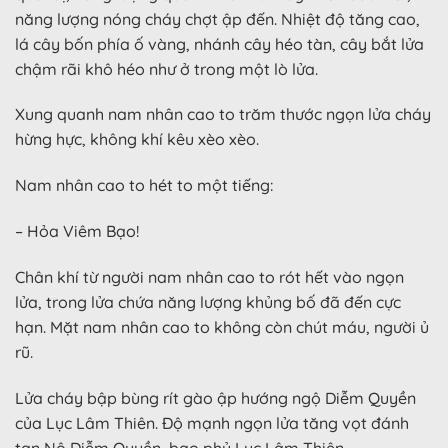
năng lượng nóng cháy chợt ập đến. Nhiệt độ tăng cao,
lá cây bốn phía ố vàng, nhánh cây héo tàn, cây bắt lửa
chậm rãi khô héo như ở trong một lò lửa.
Xung quanh nam nhân cao to trăm thước ngọn lửa cháy
hừng hực, không khí kêu xèo xèo.
Nam nhân cao to hét to một tiếng:
– Hỏa Viêm Bạo!
Chân khí từ người nam nhân cao to rót hết vào ngọn
lửa, trong lửa chứa năng lượng khủng bố đã đến cực
hạn. Mặt nam nhân cao to không còn chút máu, người ủ
rũ.
Lửa cháy bập bùng rít gào ập hướng ngộ Diễm Quyền
của Lục Lâm Thiên. Độ mạnh ngọn lửa tăng vọt đánh
tan Nộ Diễm Quyền, bao phủ Lục Lâm Thiên.