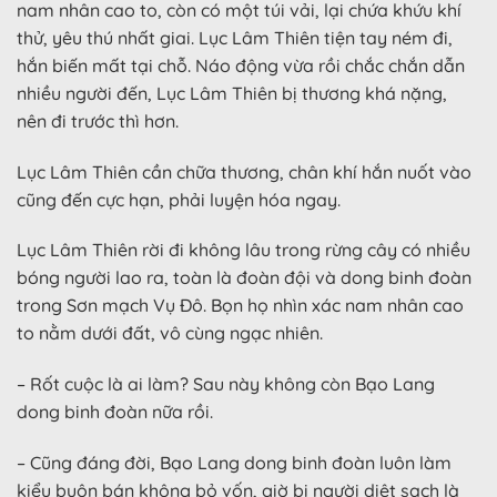
nam nhân cao to, còn có một túi vải, lại chứa khứu khí
thử, yêu thú nhất giai. Lục Lâm Thiên tiện tay ném đi,
hắn biến mất tại chỗ. Náo động vừa rồi chắc chắn dẫn
nhiều người đến, Lục Lâm Thiên bị thương khá nặng,
nên đi trước thì hơn.
Lục Lâm Thiên cần chữa thương, chân khí hắn nuốt vào
cũng đến cực hạn, phải luyện hóa ngay.
Lục Lâm Thiên rời đi không lâu trong rừng cây có nhiều
bóng người lao ra, toàn là đoàn đội và dong binh đoàn
trong Sơn mạch Vụ Đô. Bọn họ nhìn xác nam nhân cao
to nằm dưới đất, vô cùng ngạc nhiên.
– Rốt cuộc là ai làm? Sau này không còn Bạo Lang
dong binh đoàn nữa rồi.
– Cũng đáng đời, Bạo Lang dong binh đoàn luôn làm
kiểu buôn bán không bỏ vốn, giờ bị người diệt sạch là