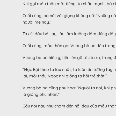
Khi gọi mẫu thân một tiếng, ta nhấn mạnh, bà 
Cuối cùng, bà nói với giọng không nỡ: “Những nă
người mẹ này.”
Ta cúi đầu bái lạy, lâu lắm không dám đứng dậy
Cuối cùng, mẫu thân gọi Vương bà bà đến trang đi
Vương bà bà hiểu ý, tiến lên gỡ tóc ta ra, trang đ
“Hạc Bội theo ta lâu nhất, ta luôn tin tưởng ta
lại, mới thấy Ngọc nhi giống ta hồi trẻ thật.”
Vương bà bà cũng phụ họa: “Người ta nói, khi ph
là giống phu nhân.”
Câu nói này như chạm đến nỗi đau của mẫu thân,