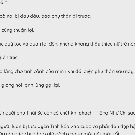
ồi.”
à nói bị đau đầu, bảo phụ thân đi trước.
 cũng thuận lợi.
c quý tộc và quan lại đến, nhưng không thấy thiếu nữ trẻ nà
yến tiệc.
lo lắng cho tình cảnh của mình khi đối diện phụ thân sau này.
giọng nói lạnh lùng gọi lại.
gười phủ Thái Sư còn có chút khí phách.” Tống Như Chi sau k
 người luôn bị Lưu Uyển Tình kéo vào cuộc và phải dọn dẹp 
ây nàng ta chưa bao giờ dành cho ta một nét mặt tốt.