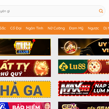
Sắc
Cổ Đại
Ngôn Tình
Nữ Cường
Đam Mỹ
Ngược
Dị