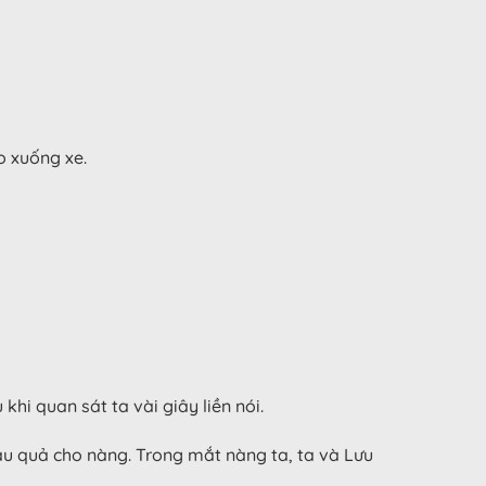
o xuống xe.
hi quan sát ta vài giây liền nói.
hậu quả cho nàng. Trong mắt nàng ta, ta và Lưu