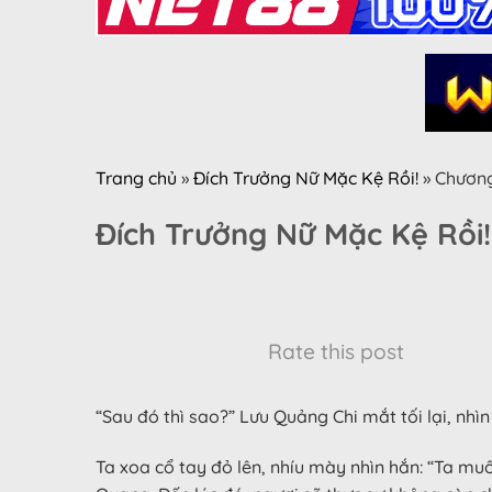
Trang chủ
»
Đích Trưởng Nữ Mặc Kệ Rồi!
»
Chươn
Đích Trưởng Nữ Mặc Kệ Rồi
Rate this post
“Sau đó thì sao?” Lưu Quảng Chi mắt tối lại, nh
Ta xoa cổ tay đỏ lên, nhíu mày nhìn hắn: “Ta muố