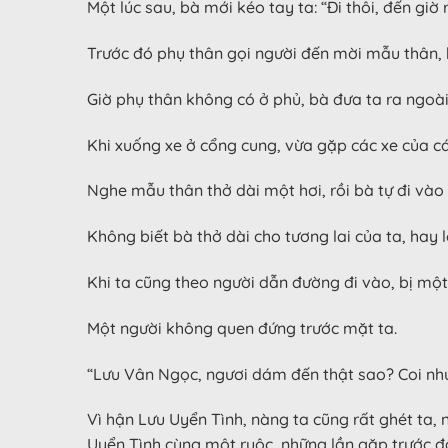
Một lúc sau, bà mới kéo tay ta: “Đi thôi, đến giờ r
Trước đó phụ thân gọi người đến mời mẫu thân, b
Giờ phụ thân không có ở phủ, bà đưa ta ra ngoài
Khi xuống xe ở cổng cung, vừa gặp các xe của cá
Nghe mẫu thân thở dài một hơi, rồi bà tự đi vào 
Không biết bà thở dài cho tương lai của ta, hay 
Khi ta cũng theo người dẫn đường đi vào, bị một 
Một người không quen đứng trước mặt ta.
“Lưu Vân Ngọc, ngươi dám đến thật sao? Coi như n
Vì hận Lưu Uyển Tình, nàng ta cũng rất ghét ta,
Uyển Tình cùng một ruộc, những lần gặp trước đ