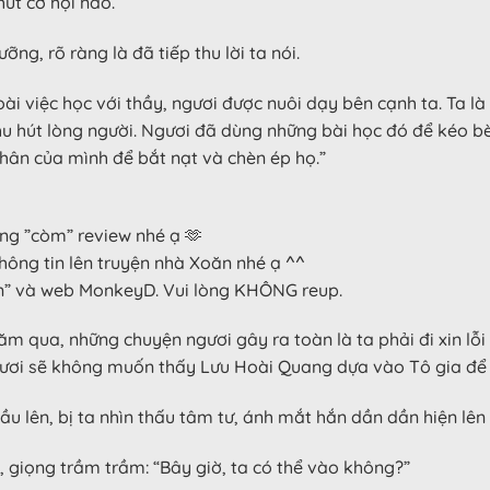
út cơ hội nào.”
ng, rõ ràng là đã tiếp thu lời ta nói.
goài việc học với thầy, ngươi được nuôi dạy bên cạnh ta. Ta là
u hút lòng người. Ngươi đã dùng những bài học đó để kéo bè
hân của mình để bắt nạt và chèn ép họ.”
ng ”còm” review nhé ạ 🫶
hông tin lên truyện nhà Xoăn nhé ạ ^^
ện” và web MonkeyD. Vui lòng KHÔNG reup.
 qua, những chuyện ngươi gây ra toàn là ta phải đi xin lỗi t
ngươi sẽ không muốn thấy Lưu Hoài Quang dựa vào Tô gia để 
 lên, bị ta nhìn thấu tâm tư, ánh mắt hắn dần dần hiện lên 
 giọng trầm trầm: “Bây giờ, ta có thể vào không?”