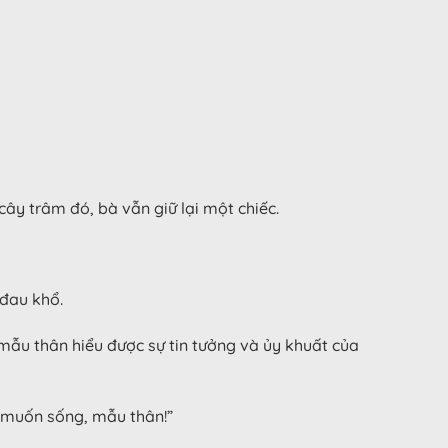
ây trâm đó, bà vẫn giữ lại một chiếc.
đau khổ.
mẫu thân hiểu được sự tin tưởng và ủy khuất của
n muốn sống, mẫu thân!”