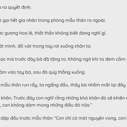
 ra quyết định.
 gọi hết gia nhân trong phòng mẫu thân ra ngoài.
 gương hoa lê, thất thần không biết đang nghĩ gì.
t mình, đồ vật trong tay rơi xuống chân ta.
 bạc mà trước đây bà đã tặng ta. Không ngờ khi ta đem cầm c
trâm vào tay bà, sau đó quỳ thẳng xuống.
mẫu thân run rẩy, ta ngẩng đầu, thấy bà nhắm mắt lại đầy 
ó khăn. Trước đây con nghĩ rằng những khó khăn đó sẽ khiến 
nay, con không dám mong những điều đó nữa.”
t, dập đầu trước mẫu thân: “Con chỉ có một nguyện vọng, co