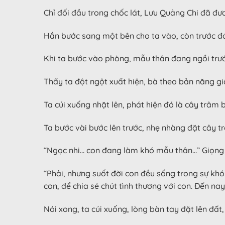
Chỉ đối đầu trong chốc lát, Lưu Quảng Chi đã đưa
Hắn bước sang một bên cho ta vào, còn trước đó
Khi ta bước vào phòng, mẫu thân đang ngồi trước
Thấy ta đột ngột xuất hiện, bà theo bản năng giậ
Ta cúi xuống nhặt lên, phát hiện đó là cây trâm
Ta bước vài bước lên trước, nhẹ nhàng đặt cây 
“Ngọc nhi… con đang làm khó mẫu thân…” Giọng 
“Phải, nhưng suốt đời con đều sống trong sự kh
con, để chia sẻ chút tình thương với con. Đến 
Nói xong, ta cúi xuống, lòng bàn tay đặt lên đấ