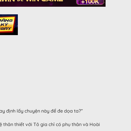
hay định lấy chuyện này để đe dọa ta?”
 thân thiết với Tô gia chỉ có phụ thân và Hoài