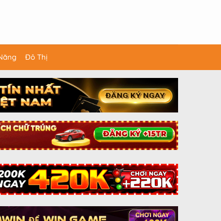
 Năng
Đô Thị