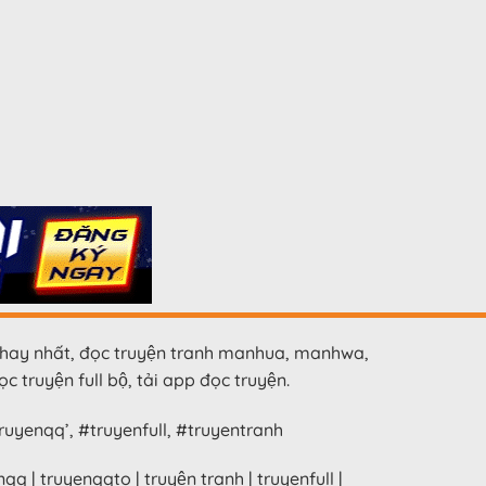
hay nhất, đọc truyện tranh manhua, manhwa,
c truyện full bộ, tải app đọc truyện.
uyenqq’, #truyenfull, #truyentranh
nqq | truyenqqto | truyện tranh | truyenfull |