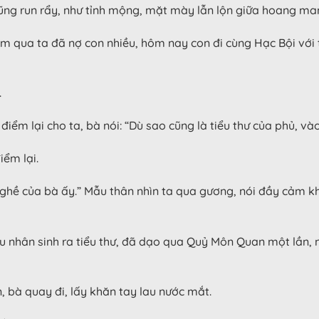
cũng run rẩy, như tỉnh mộng, mặt mày lẫn lộn giữa hoang ma
m qua ta đã nợ con nhiều, hôm nay con đi cùng Hạc Bội với 
.
ểm lại cho ta, bà nói: “Dù sao cũng là tiểu thư của phủ, vào
iểm lại.
y nghề của bà ấy.” Mẫu thân nhìn ta qua gương, nói đầy cảm k
u nhân sinh ra tiểu thư, đã dạo qua Quỷ Môn Quan một lần, nê
 bà quay đi, lấy khăn tay lau nước mắt.