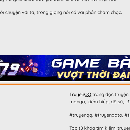
i chuyện với ta, trong giọng nói có vài phần châm chọc.
TruyenQQ
trang đọc truyện 
manga, kiếm hiệp, dã sử,…đọ
#truyenqq, #truyenqqto, #tr
Top từ khóa tìm kiếm: truye