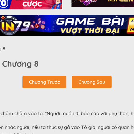
g 8
! Chương 8
Chương Trước
Chương Sau
ìn chằm chằm vào ta: “Ngươi muốn đi báo cáo với phụ thân, 
n nhắc ngươi, nếu ta thực sự gả vào Tô gia, người có quan hệ