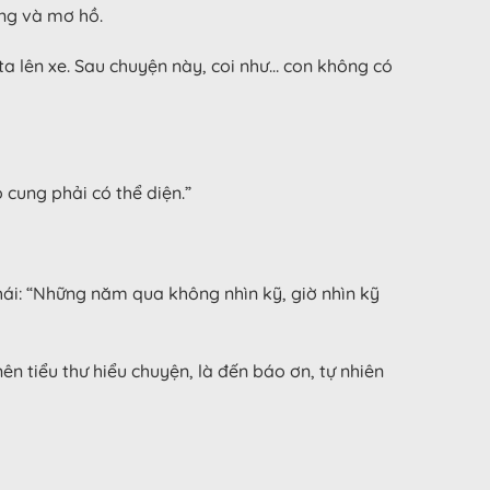
ng và mơ hồ.
ta lên xe. Sau chuyện này, coi như… con không có
 cung phải có thể diện.”
hái: “Những năm qua không nhìn kỹ, giờ nhìn kỹ
n tiểu thư hiểu chuyện, là đến báo ơn, tự nhiên