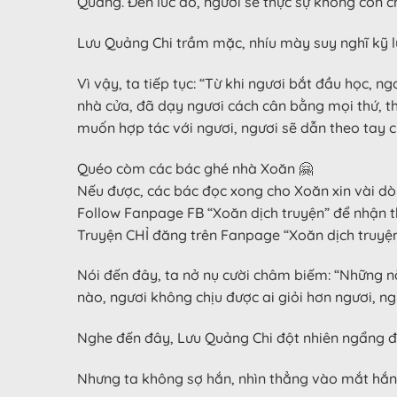
Quang. Đến lúc đó, ngươi sẽ thực sự không còn ch
Lưu Quảng Chi trầm mặc, nhíu mày suy nghĩ kỹ lưỡ
Vì vậy, ta tiếp tục: “Từ khi ngươi bắt đầu học, n
nhà cửa, đã dạy ngươi cách cân bằng mọi thứ, th
muốn hợp tác với ngươi, ngươi sẽ dẫn theo tay c
Quéo còm các bác ghé nhà Xoăn 🤗
Nếu được, các bác đọc xong cho Xoăn xin vài dò
Follow Fanpage FB “Xoăn dịch truyện” để nhận t
Truyện CHỈ đăng trên Fanpage “Xoăn dịch truy
Nói đến đây, ta nở nụ cười châm biếm: “Những năm
nào, ngươi không chịu được ai giỏi hơn ngươi, 
Nghe đến đây, Lưu Quảng Chi đột nhiên ngẩng đầu
Nhưng ta không sợ hắn, nhìn thẳng vào mắt hắn,