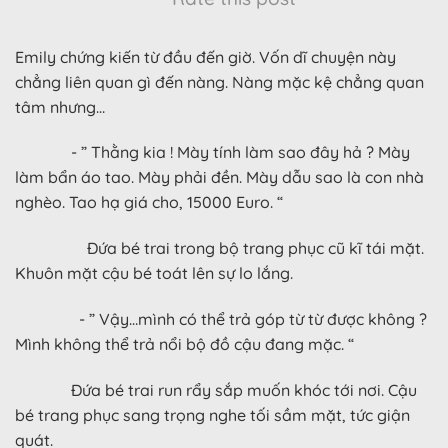
Emily chứng kiến từ đầu đến giờ. Vốn dĩ chuyện này
chẳng liên quan gì đến nàng. Nàng mặc kệ chẳng quan
tâm nhưng…
- ” Thằng kia ! Mày tính làm sao đây hả ? Mày
làm bẩn áo tao. Mày phải đền. Mày dẫu sao là con nhà
nghèo. Tao hạ giá cho, 15000 Euro. “
Đứa bé trai trong bộ trang phục cũ kĩ tái mặt.
Khuôn mặt cậu bé toát lên sự lo lắng.
- ” Vậy…mình có thể trả góp từ từ được không ?
Mình không thể trả nổi bộ đồ cậu đang mặc. “
Đứa bé trai run rẩy sắp muốn khóc tới nơi. Cậu
bé trang phục sang trọng nghe tối sầm mặt, tức giận
quát.