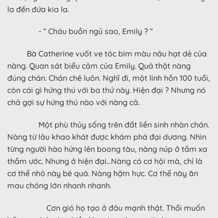
la đến đứa kia la.
- ” Cháu buồn ngủ sao, Emily ? “
Bà Catherine vuốt ve tóc bím màu nâu hạt dẻ của
nàng. Quan sát biểu cảm của Emily. Quả thật nàng
đúng chán. Chán chê luôn. Nghĩ đi, một linh hồn 100 tuổi,
còn cái gì hứng thú với ba thứ này. Hiện đại ? Nhưng nó
chả gợi sự hứng thú nào với nàng cả.
Một phù thủy sống trên đất liền sinh nhàn chán.
Nàng từ lâu khao khát được khám phá đại dương. Nhìn
từng người hào hứng lên boong tàu, nàng núp ở tầm xa
thầm ước. Nhưng ở hiện đại…Nàng có cơ hội mà, chỉ là
cơ thể nhỏ này bé quá. Nàng hậm hực. Cơ thể này ăn
mau chóng lớn nhanh nhanh.
Cơn gió họ tạo ở đâu mạnh thật. Thổi muốn