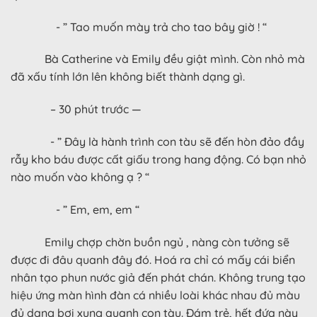
- ” Tao muốn mày trả cho tao bây giờ ! “
Bà Catherine và Emily đều giật mình. Còn nhỏ mà
đã xấu tính lớn lên không biết thành dạng gì.
– 30 phút trước —
- ” Đây là hành trình con tàu sẽ đến hòn đảo đầy
rẫy kho báu được cất giấu trong hang động. Có bạn nhỏ
nào muốn vào không ạ ? “
- ” Em, em, em “
Emily chợp chờn buồn ngủ , nàng còn tưởng sẽ
được đi đâu quanh đây đó. Hoá ra chỉ có mấy cái biển
nhân tạo phun nước giả đến phát chán. Không trung tạo
hiệu ứng màn hình đàn cá nhiều loài khác nhau đủ màu
đủ dạng bơi xung quanh con tàu. Đám trẻ, hết đứa này