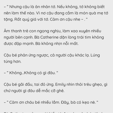
– ” Nhưng cậu là ân nhân tớ. Nếu không, tớ không biết
nên làm thế nào. Vì nơ cậu đang cầm là món quà mẹ tớ
tặng. Rất quý giá với tớ. Cảm ơn cậu nhe ~ . “
Âm thanh trẻ con ngọng nghịu, làm xao xuyên nhiều
người bên cạnh. Bà Catherine dặn lòng trái tim không
được đập mạnh. Bà không nhịn nỗi mất.
Cậu bé phản ứng ngược, cả người cậu khác lạ. Lúng
túng hơn.
– ” Không…Không có gì đâu. “
Cậu bé gãi đầu, tai đỏ ứng. Emily nhìn thôi trêu ghẹo, gì
chứ người gì đâu dễ mắc cỡ ghê.
– ” Cảm ơn cháu bé nhiều lắm. Đây, bà có kẹo nè. “