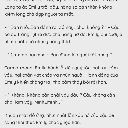
Lòng tà ác Emily trỗi dậy, nàng sợ bản thân không
kiềm lòng chà đạp người ta mất.
– ” Bạn nhỏ…Bạn đánh rơi đồ này…phải không ? ” – Cậu
bé da trắng rụt rè đưa cho nàng nơ đỏ. Emily phì cười, ôi
nhút nhát quá nhưng nàng thích.
– ” Cám ơn bạn nha ~ Bạn đúng là người tốt bụng. “
Cảm ơn xong, Emily hành lễ kiểu quý tộc, hai tay cầm
váy, hai chân vắt chéo và nhún người. Hành động của
Emily khiến chàng trai nhỏ cảm thấy bối rối hơn.
– ” Không…không cần phải vậy đâu ? Cậu không cần
phải làm vậy. Mình…mình… “
Khuôn mặt đỏ ửng, nhút nhát lẫn xấu hổ của cậu bé
càng thôi thúc Emily chọc ghẹo hơn.