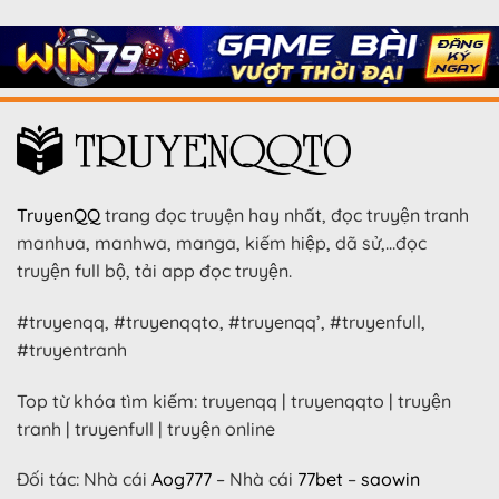
TruyenQQ
trang đọc truyện hay nhất, đọc truyện tranh
manhua, manhwa, manga, kiếm hiệp, dã sử,…đọc
truyện full bộ, tải app đọc truyện.
#truyenqq, #truyenqqto, #truyenqq’, #truyenfull,
#truyentranh
Top từ khóa tìm kiếm: truyenqq | truyenqqto | truyện
tranh | truyenfull | truyện online
Đối tác: Nhà cái
Aog777
– Nhà cái
77bet
–
saowin