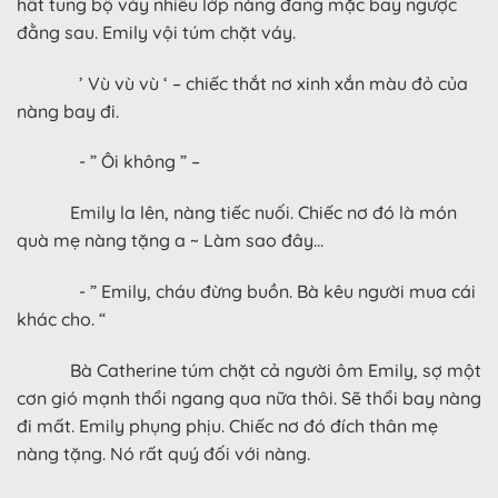
hất tung bộ váy nhiều lớp nàng đang mặc bay ngược
đằng sau. Emily vội túm chặt váy.
’ Vù vù vù ‘ – chiếc thắt nơ xinh xắn màu đỏ của
nàng bay đi.
- ” Ôi không ” –
Emily la lên, nàng tiếc nuối. Chiếc nơ đó là món
quà mẹ nàng tặng a ~ Làm sao đây…
- ” Emily, cháu đừng buồn. Bà kêu người mua cái
khác cho. “
Bà Catherine túm chặt cả người ôm Emily, sợ một
cơn gió mạnh thổi ngang qua nữa thôi. Sẽ thổi bay nàng
đi mất. Emily phụng phịu. Chiếc nơ đó đích thân mẹ
nàng tặng. Nó rất quý đối với nàng.