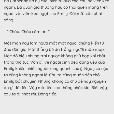
Bà Catherine nở nụ cười hiền từ đưa cho cậu bé viên kẹo
ngậm. Bà quản gia thường hay có thói quen mang trên
người vài viên kẹo ngọt cho Emily. Đôi mắt cậu phát
sáng.
– ” Cháu…Cháu cảm ơn. “
Một màn này làm ngứa mắt một người chứng kiến từ
đầu đến giờ. Một thằng bé da trắng, người mập mạp.
Mặc đồ hiệu nhưng trái ngược không phù hợp khí chất,
trông thô tục. Vốn dĩ, vẻ ngoài xinh đẹp đáng yêu của
Emily khiến nhiều người xung quanh chú ý. Ngay cả cậu
ta cũng không ngoại lệ. Cậu ta cũng muốn đến chỗ
Emily bắt chuyện. Nhưng không có chủ đề hay nguyên
do gì để đến. Vậy mà tiện cho thằng nhóc kia. Biết vậy,
cậu ta đi nhặt rồi. Đáng tiếc.