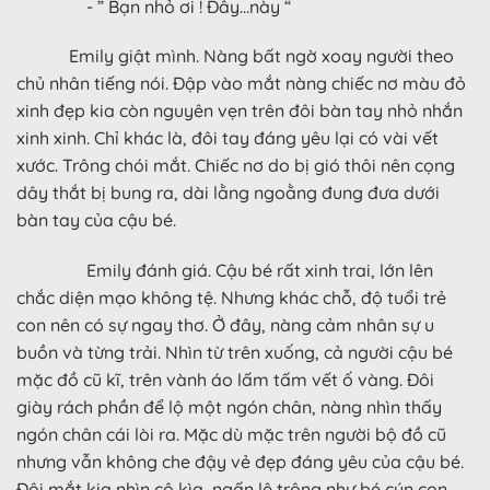
- ” Bạn nhỏ ơi ! Đây…này “
Emily giật mình. Nàng bất ngờ xoay người theo
chủ nhân tiếng nói. Đập vào mắt nàng chiếc nơ màu đỏ
xinh đẹp kia còn nguyên vẹn trên đôi bàn tay nhỏ nhắn
xinh xinh. Chỉ khác là, đôi tay đáng yêu lại có vài vết
xước. Trông chói mắt. Chiếc nơ do bị gió thôi nên cọng
dây thắt bị bung ra, dài lằng ngoằng đung đưa dưới
bàn tay của cậu bé.
Emily đánh giá. Cậu bé rất xinh trai, lớn lên
chắc diện mạo không tệ. Nhưng khác chỗ, độ tuổi trẻ
con nên có sự ngay thơ. Ở đây, nàng cảm nhân sự u
buồn và từng trải. Nhìn từ trên xuống, cả người cậu bé
mặc đồ cũ kĩ, trên vành áo lấm tấm vết ố vàng. Đôi
giày rách phần để lộ một ngón chân, nàng nhìn thấy
ngón chân cái lòi ra. Mặc dù mặc trên người bộ đồ cũ
nhưng vẫn không che đậy vẻ đẹp đáng yêu của cậu bé.
Đôi mắt kia nhìn cô kìa, ngấn lệ trông như bé cún con.