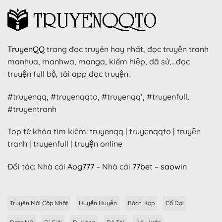
TruyenQQ
trang đọc truyện hay nhất, đọc truyện tranh
manhua, manhwa, manga, kiếm hiệp, dã sử,…đọc
truyện full bộ, tải app đọc truyện.
#truyenqq, #truyenqqto, #truyenqq’, #truyenfull,
#truyentranh
Top từ khóa tìm kiếm: truyenqq | truyenqqto | truyện
tranh | truyenfull | truyện online
Đối tác: Nhà cái
Aog777
– Nhà cái
77bet
–
saowin
Truyện Mới Cập Nhật
Huyền Huyễn
Bách Hợp
Cổ Đại