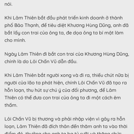
nói.
Khi Lâm Thiên bắt đầu phát triển kinh doanh ở thành
phố Bảo Thạnh, để tiêu diệt Khương Hùng Dũng, anh đã
bắt lấy con trai của ông ta, đe dọa ông ta bí mật làm
cho mình.
Ngày Lâm Thiên đi bắt con trai của Khương Hùng Dũng,
chính là do Lôi Chấn Vũ dẫn đầu.
Khi Lâm Thiên bắt người xong và đi ra, thiếu chút nữa bị
người của lão ta phát hiện, chính Lôi Chấn Vũ đã tạo ra
hỗn loạn, thu hút sự chú ý của đối phương, để Lâm
Thiên có thể đưa con trai của ông ta đi một cách êm
thấm.
Lôi Chấn Vũ bị thương và phải nhập viện vì gây ra hỗn
loạn, Lâm Thiên đã đích thân đến thăm anh ta vào thời
điểm đó, thưởng cho anh ta ba tỷ rưỡi và thăng chức