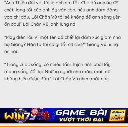
“Anh Thiên đối với tôi là anh em tốt. Cho dù anh ấy đã
chết, lòng tốt của anh ấy vẫn còn, nếu anh dám động
vào chị dâu, Lôi Chấn Vũ tôi sẽ không để anh sống yên
ổn đâu!” Lôi Chấn Vũ lạnh lùng nói.
“Mày điên rồi. Vì một tên đã chết lại dám xúc giạm nhà
họ Giang? Hắn ta thì có gì tốt cơ chứ?” Giang Vũ hung
ác nói.
“Trong cuộc sống, có nhiều tấm thịnh tình phải lấy
mạng sống đổi lại. Những người như mày, mãi mãi
không hiểu được đâu.” Lôi Chấn Vũ nheo mắt nói.