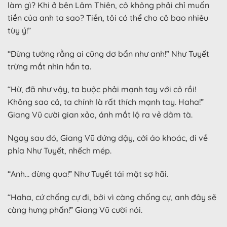
làm gì? Khi ở bên Lâm Thiên, cô không phải chỉ muốn
tiền của anh ta sao? Tiền, tôi có thể cho cô bao nhiêu
tùy ý!”
“Đừng tưởng rằng ai cũng dơ bẩn như anh!” Như Tuyết
trừng mắt nhìn hắn ta.
“Hừ, đã như vậy, ta buộc phải mạnh tay với cô rồi!
Không sao cả, ta chính là rất thích mạnh tay. Haha!”
Giang Vũ cười gian xảo, ánh mắt lộ ra vẻ dâm tà.
Ngay sau đó, Giang Vũ đứng dậy, cởi áo khoác, đi về
phía Như Tuyết, nhếch mép.
“Anh… đừng qua!” Như Tuyết tái mặt sợ hãi.
“Haha, cứ chống cự đi, bởi vì càng chống cự, anh đây sẽ
càng hưng phấn!” Giang Vũ cười nói.