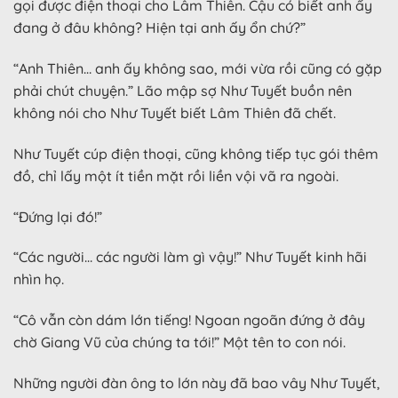
gọi được điện thoại cho Lâm Thiên. Cậu có biết anh ấy
đang ở đâu không? Hiện tại anh ấy ổn chứ?”
“Anh Thiên… anh ấy không sao, mới vừa rồi cũng có gặp
phải chút chuyện.” Lão mập sợ Như Tuyết buồn nên
không nói cho Như Tuyết biết Lâm Thiên đã chết.
Như Tuyết cúp điện thoại, cũng không tiếp tục gói thêm
đồ, chỉ lấy một ít tiền mặt rồi liền vội vã ra ngoài.
“Đứng lại đó!”
“Các người… các người làm gì vậy!” Như Tuyết kinh hãi
nhìn họ.
“Cô vẫn còn dám lớn tiếng! Ngoan ngoãn đứng ở đây
chờ Giang Vũ của chúng ta tới!” Một tên to con nói.
Những người đàn ông to lớn này đã bao vây Như Tuyết,