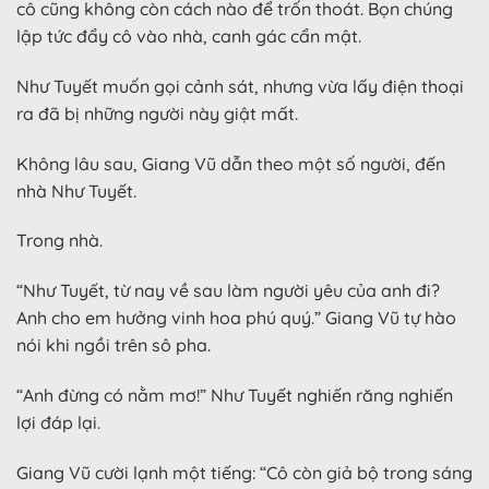
cô cũng không còn cách nào để trốn thoát. Bọn chúng
lập tức đẩy cô vào nhà, canh gác cẩn mật.
Như Tuyết muốn gọi cảnh sát, nhưng vừa lấy điện thoại
ra đã bị những người này giật mất.
Không lâu sau, Giang Vũ dẫn theo một số người, đến
nhà Như Tuyết.
Trong nhà.
“Như Tuyết, từ nay về sau làm người yêu của anh đi?
Anh cho em hưởng vinh hoa phú quý.” Giang Vũ tự hào
nói khi ngồi trên sô pha.
“Anh đừng có nằm mơ!” Như Tuyết nghiến răng nghiến
lợi đáp lại.
Giang Vũ cười lạnh một tiếng: “Cô còn giả bộ trong sáng