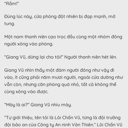
“Rầm!”
Đúng lúc này, cửa phòng đột nhiên bị đạp mạnh, mở
tung.
Một nam thanh niên cạo trọc đầu cùng một nhóm đông
người xông vào phòng.
“Giang Vũ, dừng lại cho tôi!” Người thanh niên hét lên.
Giang Vũ nhìn thấy một đám người đông như vậy đi
vào, ít cũng phải năm mươi người, ngoài cửa dường như
vẫn còn, nhưng căn phòng quá nhỏ, tất cả không thể
cùng xông vào được.
“Mày là ai?” Giang Vũ nhíu mày.
“Tự giới thiệu, tên tôi là Lôi Chấn Vũ, từng là đội trưởng
đội bảo an của Công ty An ninh Vân Thiên.” Lôi Chấn Vũ