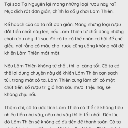
Tại sao Tạ Nguyên lại mang những loại rượu này ra?
Mục đích rất đơn giản, chính là cố ý chơi Lâm Thiên.
Kế hoạch của cô ta rất đơn giản. Mang những loại rượu
đắt tiền nhất này lên, nếu Lâm Thiên từ chối dùng những
chai rượu này thì sau đó cô ta có thể nhân cơ hội để chế
giễu, nói rằng có mấy chai rượu cũng uống không nổi để
khiến Lâm Thiên mất mặt.
Nếu Lâm Thiên không từ chối, thì lại càng tốt. Cô ta có
thể lợi dụng chuyện này để khiến Lâm Thiên cạn sạch
túi, trong mắt cô ta, Lâm Thiên cùng lắm chỉ có một
chút tiền, số rượu trị giá hơn sáu mươi triệu này sẽ
không chịu nổi.
Thậm chí, cô ta ước tính Lâm Thiên có thể sẽ không tiêu
nhiều tiền như vậy, nếu như vậy thì là tốt nhất. Đến lúc
đó Lâm Thiên sẽ không có đủ tiền để thanh toán. Cô ta