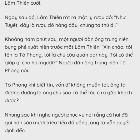
Lâm Thiên cười.
Ngay sau đó, Lâm Thiên rót ra một ly rượu đỏ: “Như
Tuyết, đây là rượu đỏ hàng đầu, chúng ta thử đi.”
Khoảng năm phút sau, một người đàn ông trung niên
bụng phệ xuất hiện trước mặt Lâm Thiên. “Xin chào, tôi
tên là Tô Phong, tôi là chủ của quán bar này. Tôi có thể
giúp gì cho hai người?” Người đàn ông trung niên Tô
Phong nói.
Tô Phong khi biết tin, vốn dĩ không muốn tới, ông ta
đường đường là ông chủ sao có thể tùy ý ra gặp khách
được?
Nhưng sau khi nghe người phục vụ nói rằng cả hai đã
gọi hơn sáu mươi triệu tiền đồ uống, ông ta vẫn quyết
định đến.