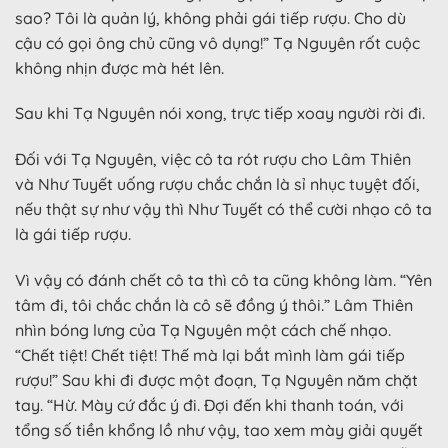
sao? Tôi là quản lý, không phải gái tiếp rượu. Cho dù
cậu có gọi ông chủ cũng vô dụng!” Tạ Nguyên rốt cuộc
không nhịn được mà hét lên.
Sau khi Tạ Nguyên nói xong, trực tiếp xoay người rời đi.
Đối với Tạ Nguyên, việc cô ta rót rượu cho Lâm Thiên
và Như Tuyết uống rượu chắc chắn là sỉ nhục tuyệt đối,
nếu thật sự như vậy thì Như Tuyết có thể cười nhạo cô ta
là gái tiếp rượu.
Vì vậy có đánh chết cô ta thì cô ta cũng không làm. “Yên
tâm đi, tôi chắc chắn là cô sẽ đồng ý thôi.” Lâm Thiên
nhìn bóng lưng của Tạ Nguyên một cách chế nhạo.
“Chết tiệt! Chết tiệt! Thế mà lại bắt mình làm gái tiếp
rượu!” Sau khi đi được một đoạn, Tạ Nguyên năm chặt
tay. “Hừ. Mày cứ đắc ý đi. Đợi đến khi thanh toán, với
tổng số tiền khổng lồ như vậy, tao xem mày giải quyết