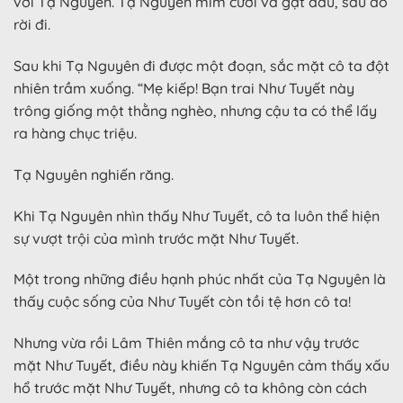
với Tạ Nguyên. Tạ Nguyên mỉm cười và gật đầu, sau đó
rời đi.
Sau khi Tạ Nguyên đi được một đoạn, sắc mặt cô ta đột
nhiên trầm xuống. “Mẹ kiếp! Bạn trai Như Tuyết này
trông giống một thằng nghèo, nhưng cậu ta có thể lấy
ra hàng chục triệu.
Tạ Nguyên nghiến răng.
Khi Tạ Nguyên nhìn thấy Như Tuyết, cô ta luôn thể hiện
sự vượt trội của mình trước mặt Như Tuyết.
Một trong những điều hạnh phúc nhất của Tạ Nguyên là
thấy cuộc sống của Như Tuyết còn tồi tệ hơn cô ta!
Nhưng vừa rồi Lâm Thiên mắng cô ta như vậy trước
mặt Như Tuyết, điều này khiến Tạ Nguyên cảm thấy xấu
hổ trước mặt Như Tuyết, nhưng cô ta không còn cách