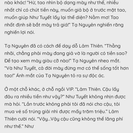
nào khác! “Hừ, tao nhìn bộ dạng mày như thế, nhiều
nhất chỉ có chút tiền này, muốn giả bộ ở trước mặt tao,
muốn giúp Như Tuyết lấy lại thể diện? Nằm mơ! Tao
nhất định sẽ bắt mày trả giá!” Tạ Nguyên nghiến răng
nghiến lợi nói.
Tạ Nguyên đã có cách để dạy dỗ Lâm Thiên. “Thằng
nhãi, chẳng phải mày đang giả vờ là người có tiền sao?
Để tạo xem mày giàu cỡ nào!” Tạ Nguyên nheo mắt.
“Và Như Tuyết, cả đời mày đừng mơ có thể sống tốt hơn
tao!” Ánh mắt của Tạ Nguyên tỏ ra sự độc ác.
Ở một chỗ khác, ở chỗ ngồi VIP. “Lâm Thiên. Cậu lấy
đâu ra nhiều tiền như vậy?” Như Tuyết không nhịn được
mà hỏi. “Lần trước không phải tôi đã nói cho cậu, tôi
mua vé số trúng giải nhì được mấy trăm triệu.” Lâm
Thiên cười nói. “Vậy…Vậy cậu cũng không thể lãng phí
như thế.” Như