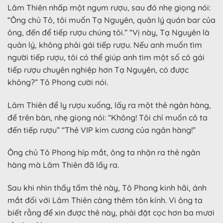
Lâm Thiên nhấp một ngụm rượu, sau đó nhẹ giọng nói:
“Ông chủ Tô, tôi muốn Tạ Nguyên, quản lý quán bar của
ông, đến để tiếp rượu chúng tôi.” “Vị này, Tạ Nguyên là
quản lý, không phải gái tiếp rượu. Nếu anh muốn tìm
người tiếp rượu, tôi có thể giúp anh tìm một số cô gái
tiếp rượu chuyên nghiệp hơn Tạ Nguyên, có được
không?” Tô Phong cười nói.
Lâm Thiên để ly rượu xuống, lấy ra một thẻ ngân hàng,
để trên bàn, nhẹ giọng nói: “Không! Tôi chỉ muốn cô ta
đến tiếp rượu” “Thẻ VIP kim cương của ngân hàng!”
Ông chủ Tô Phong híp mắt, ông ta nhận ra thẻ ngân
hàng mà Lâm Thiên đã lấy ra.
Sau khi nhìn thấy tấm thẻ này, Tô Phong kinh hãi, ánh
mắt đối với Lâm Thiên càng thêm tôn kính. Vì ông ta
biết rằng để xin được thẻ này, phải đặt cọc hơn ba mươi