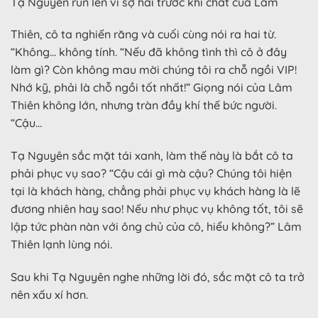
Tạ Nguyên run lên vì sợ hãi trước khí chất của Lâm
Thiên, cô ta nghiến răng và cuối cùng nói ra hai từ.
“Không… không tính. “Nếu đã không tình thì cô ở đây
làm gì? Còn không mau mời chúng tôi ra chỗ ngồi VIP!
Nhớ kỹ, phải là chỗ ngồi tốt nhất!” Giọng nói của Lâm
Thiên không lớn, nhưng tràn đầy khí thế bức người.
“Cậu…
Tạ Nguyên sắc mặt tái xanh, làm thế này là bắt cô ta
phải phục vụ sao? “Cậu cái gì mà cậu? Chúng tôi hiện
tại là khách hàng, chẳng phải phục vụ khách hàng là lẽ
đương nhiên hay sao! Nếu như phục vụ không tốt, tôi sẽ
lập tức phàn nàn với ông chủ của cô, hiểu không?” Lâm
Thiên lạnh lùng nói.
Sau khi Tạ Nguyên nghe những lời đó, sắc mặt cô ta trở
nên xấu xí hơn.