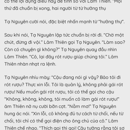
có thể lợi dụng điều này để tính sổ với Lâm Thiên. “Mọi
thứ đã chuẩn bị xong, hai người từ từ hưởng thụ
Tạ Nguyên cười nói, đặc biệt nhấn mạnh từ “hưởng thự”.
Sau khi nói, Tạ Nguyên lập tức chuẩn bị rời đi. “Chờ một
chút, đừng đi vội.” Lâm Thiên gọi Tạ Nguyên. “Làm sao?
Còn có chuyện gì không?” Tạ Nguyên quay đầu nhìn
Lâm Thiên. “Cô, lại đây rót rượu giúp chúng tôi.” Lâm
Thiên nhàn nhạt ra lệnh.
Tạ Nguyên nhíu mày: “Cậu đang nói gì vậy? Bảo tôi đi
rót rượu? Thực xin lỗi. Tôi là quản lý, không phải gái rót
rượu! Nếu muốn gái rót rượu, tôi có thể gọi cho cậu
“Không, không, không, tôi muốn cô làm gái rót rượu!”
âm Thiên nở nụ cười bỡn cợt. “Nằm mơ!” Tạ Nguyên
hung ác nói. “Xin lỗi, cô không đủ tư cách từ chối, nếu từ
chối, tôi chỉ có thể gọi điện cho ông chủ của cô.” Lâm
Thiên chế nhạo. “Thích gọi thì gọi! Cậu tưởng rằng tôi sợ