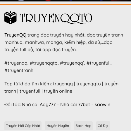
TruyenQQ
trang đọc truyện hay nhất, đọc truyện tranh
manhua, manhwa, manga, kiếm hiệp, dã sử,…đọc
truyện full bộ, tải app đọc truyện.
#truyenqq, #truyenqqto, #truyenqq’, #truyenfull,
#truyentranh
Top từ khóa tìm kiếm: truyenqq | truyenqqto | truyện
tranh | truyenfull | truyện online
Đối tác: Nhà cái
Aog777
– Nhà cái
77bet
–
saowin
Truyện Mới Cập Nhật
Huyền Huyễn
Bách Hợp
Cổ Đại