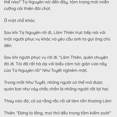
thế nào!” Tạ Nguyên nói đến đây, tâm trạng mới miễn
cưỡng cải thiện đôi chút.
Ở một chỗ khác.
Sau khi Tạ Nguyên rời đi, Lâm Thiên trực tiếp nói với
một người phục vụ khác và yêu cầu anh ta gọi ông chủ
đến.
Sau khi người phục vụ rời đi. “Lâm Thiên, quên chuyện
đó đi. Tôi đã rất hả dạ với biểu cảm tức giận vừa nãy
của Tạ Nguyên rồi” Như Tuyết nghiêm mặt.
Trong mắt Như Tuyết, những người có thể mở được
quán bar như vậy chắc chắn là những người rất lợi hại.
Thay vào đó, cô sợ rằng rắc rối sẽ làm tổn thương Lâm
Thiên. “Đừng lo lắng, mọi thứ đều trong tầm kiểm soát”