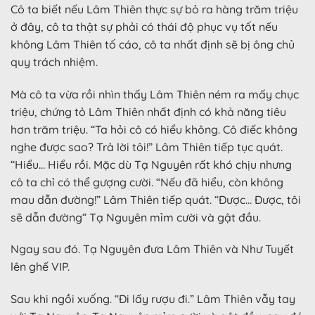
Cô ta biết nếu Lâm Thiên thực sự bỏ ra hàng trăm triệu
ở đây, cô ta thật sự phải có thái độ phục vụ tốt nếu
không Lâm Thiên tố cáo, cô ta nhất định sẽ bị ông chủ
quy trách nhiệm.
Mà cô ta vừa rồi nhìn thấy Lâm Thiên ném ra mấy chục
triệu, chứng tỏ Lâm Thiên nhất định có khả năng tiêu
hơn trăm triệu. “Ta hỏi cô có hiểu không. Cô điếc không
nghe được sao? Trả lời tôi!” Lâm Thiên tiếp tục quát.
“Hiểu… Hiểu rồi. Mặc dù Tạ Nguyên rất khó chịu nhưng
cô ta chỉ có thể gượng cười. “Nếu đã hiểu, còn không
mau dẫn đường!” Lâm Thiên tiếp quát. “Được… Được, tôi
sẽ dẫn đường” Tạ Nguyên mỉm cười và gật đầu.
Ngay sau đó. Tạ Nguyên đưa Lâm Thiên và Như Tuyết
lên ghế VIP.
Sau khi ngồi xuống. “Đi lấy rượu đi.” Lâm Thiên vẫy tay