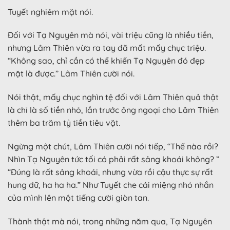
Tuyết nghiêm mặt nói.
Đối với Tạ Nguyên mà nói, vài triệu cũng là nhiều tiền,
nhưng Lâm Thiên vừa ra tay đã mất mấy chục triệu.
“Không sao, chỉ cần có thể khiến Tạ Nguyên đó đẹp
mặt là được.” Lâm Thiên cười nói.
Nói thật, mấy chục nghìn tệ đối với Lâm Thiên quả thật
là chỉ là số tiền nhỏ, lần trước ông ngoại cho Lâm Thiên
thêm ba trăm tỷ tiền tiêu vặt.
Ngừng một chút, Lâm Thiên cười nói tiếp, “Thế nào rồi?
Nhìn Tạ Nguyên tức tối có phải rất sảng khoái không? ”
“Đúng là rất sảng khoái, nhưng vừa rồi cậu thực sự rất
hung dữ, ha ha ha.” Như Tuyết che cái miệng nhỏ nhắn
của mình lên một tiếng cười giòn tan.
Thành thật mà nói, trong những năm qua, Tạ Nguyên