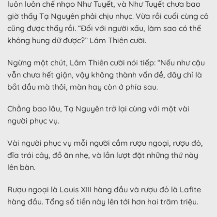
luôn luôn chế nhạo Như Tuyết, và Như Tuyết chưa bao
giờ thấy Tạ Nguyên phải chịu nhục. Vừa rồi cuối cùng cô
cũng được thấy rồi. “Đối với người xấu, làm sao có thể
không hung dữ được?” Lâm Thiên cười.
Ngừng một chút, Lâm Thiên cười nói tiếp: “Nếu như cậu
vẫn chưa hết giận, vậy không thành vấn đề, đây chỉ là
bắt đầu mà thôi, màn hay còn ở phía sau.
Chẳng bao lâu, Tạ Nguyên trở lại cùng với một vài
người phục vụ.
Vài người phục vụ mỗi người cầm rượu ngoại, rượu đỏ,
đĩa trái cây, đồ ăn nhẹ, và lần lượt đặt những thứ này
lên bàn.
Rượu ngoại là Louis XIII hàng đầu và rượu đỏ là Lafite
hàng đầu. Tổng số tiền này lên tới hơn hai trăm triệu.