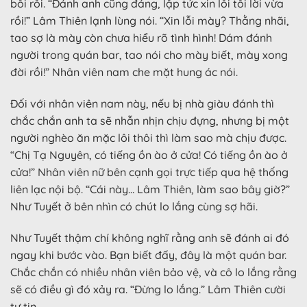
bối rối. “Đánh anh cũng đáng, lập tức xin lỗi tôi lời vừa
rồi!” Lâm Thiên lạnh lùng nói. “Xin lỗi mày? Thằng nhãi,
tao sợ là mày còn chưa hiểu rõ tình hình! Dám đánh
người trong quán bar, tao nói cho mày biết, mày xong
đời rồi!” Nhân viên nam che mặt hung ác nói.
Đối với nhân viên nam này, nếu bị nhà giàu đánh thì
chắc chắn anh ta sẽ nhẫn nhịn chịu đựng, nhưng bị một
người nghèo ăn mặc lôi thôi thì làm sao mà chịu được.
“Chị Tạ Nguyên, có tiếng ồn ào ở cửa! Có tiếng ồn ào ở
cửa!” Nhân viên nữ bên cạnh gọi trực tiếp qua hệ thống
liên lạc nội bộ. “Cái này… Lâm Thiên, làm sao bây giờ?”
Như Tuyết ở bên nhìn có chút lo lắng cùng sợ hãi.
Như Tuyết thậm chí không nghĩ rằng anh sẽ đánh ai đó
ngay khi bước vào. Bạn biết đấy, đây là một quán bar.
Chắc chắn có nhiều nhân viên bảo vệ, và cô lo lắng rằng
sẽ có điều gì đó xảy ra. “Đừng lo lắng.” Lâm Thiên cười
tự tin.