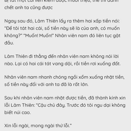
Bị tát một cái liền kiếm được mười triệu, thế thì đánh
chết anh ta cũng được
Ngay sau đó, Lâm Thiên lấy ra thêm hai xấp tiền nói:
“Để tôi tát hai cái, số tiền này sẽ là của anh, có muốn
không?” “Muốn! Muốn!” Nhân viên nam đó liên tục gật
đầu.
Lâm Thiên đi thẳng đến nhân viên nam không nói lời
nào. Lại có hai cái tát vang dội, rồi tiền rơi xuống đất.
Nhân viên nam nhanh chóng ngồi xổm xuống nhặt tiền,
số tiền này đối với anh ta đã là rất lớn.
Sau khi nhân viên nam nhặt được tiền, đã thành kính xin
lỗi Lâm Thiên: “Cậu chủ đây. Trước đó tôi ngu dại không
biết núi cao.
Xin lỗi ngài, mong ngài thứ lỗi.”