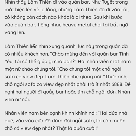
Nhìn thấy Lâm Thiên đi vào quán bar, Như Tuyết trong
mắt hiện lên vẻ lo lắng, nhưng Lâm Thiên đã đi vào rồi,
cô không còn cách nào khác là đi theo. Sau khi bước
vào quán bar, tiếng nhạc heavy metal chói tại bất ngờ
vang lên.
Lâm Thiên liếc nhìn xung quanh, lúc này trong quán đã
có nhiều khách hơn. “Chào mừng đến với quán bar Tình
Yêu, tôi có thể giúp gì cho bạn?” Hai nhân viên một nam
một nữ chào chúng tôi. “Cho chúng tôi một chỗ ngồi
sofa có view đẹp. Lâm Thiên nhẹ giọng nói. “Thưa anh,
chỗ ngồi sofa có view đẹp nhất phải trả ít nhất 6888. Đề
nghị hai người đi quầy bar hoặc tìm chỗ ngồi đơn. Nhân
viên nữ nói.
Nhân viên nam bên cạnh khinh khỉnh nói: “Hai đứa nhà
quê, vừa vào cửa đã dám đòi ngồi sofa, lại còn muốn
chỗ có view đẹp nhất? Thật là buồn cười!”