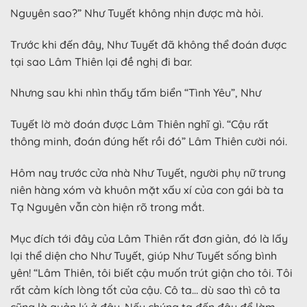
Nguyên sao?” Như Tuyết không nhịn được mà hỏi.
Trước khi đến đây, Như Tuyết đã không thể đoán được
tại sao Lâm Thiên lại đề nghị đi bar.
Nhưng sau khi nhìn thấy tấm biển “Tình Yêu”, Như
Tuyết lờ mờ đoán được Lâm Thiên nghĩ gì. “Cậu rất
thông minh, đoán đúng hết rồi đó” Lâm Thiên cười nói.
Hôm nay trước cửa nhà Như Tuyết, người phụ nữ trung
niên hàng xóm và khuôn mặt xấu xí của con gái bà ta
Tạ Nguyên vẫn còn hiện rõ trong mắt.
Mục đích tới đây của Lâm Thiên rất đơn giản, đó là lấy
lại thể diện cho Như Tuyết, giúp Như Tuyết sống bình
yên! “Lâm Thiên, tôi biết cậu muốn trút giận cho tôi. Tôi
rất cảm kích lòng tốt của cậu. Cô ta… dù sao thì cô ta
cũng là quản lý ở đây. Nếu chúng ta đến đây để làm