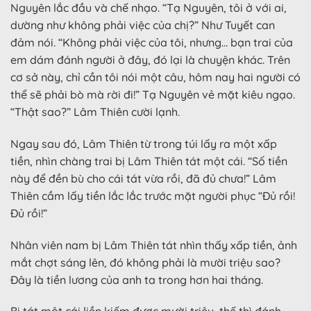
Nguyên lắc đầu và chế nhạo. “Tạ Nguyên, tôi ở với ai,
dường như không phải việc của chị?” Như Tuyết can
đảm nói. “Không phải việc của tôi, nhưng… bạn trai của
em dám đánh người ở đây, đó lại là chuyện khác. Trên
cơ sở này, chỉ cần tôi nói một câu, hôm nay hai người có
thể sẽ phải bò mà rời đi!” Tạ Nguyên vẻ mặt kiêu ngạo.
“Thật sao?” Lâm Thiên cười lạnh.
Ngay sau đó, Lâm Thiên từ trong túi lấy ra một xấp
tiền, nhìn chàng trai bị Lâm Thiên tát một cái. “Số tiền
này để đền bù cho cái tát vừa rồi, đã đủ chưa!” Lâm
Thiên cầm lấy tiền lắc lắc trước mặt người phục “Đủ rồi!
Đủ rồi!”
Nhân viên nam bị Lâm Thiên tát nhìn thấy xấp tiền, ảnh
mắt chợt sáng lên, đó không phải là mười triệu sao?
Đây là tiền lương của anh ta trong hơn hai tháng.