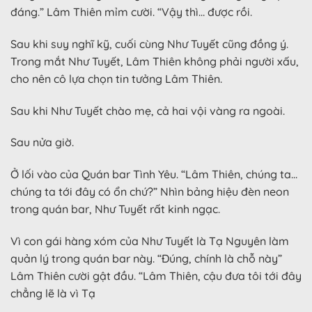
đáng.” Lâm Thiên mỉm cười. “Vậy thì… được rồi.
Sau khi suy nghĩ kỹ, cuối cùng Như Tuyết cũng đồng ý.
Trong mắt Như Tuyết, Lâm Thiên không phải người xấu,
cho nên cô lựa chọn tin tưởng Lâm Thiên.
Sau khi Như Tuyết chào mẹ, cả hai vội vàng ra ngoài.
Sau nửa giờ.
Ở lối vào của Quán bar Tình Yêu. “Lâm Thiên, chúng ta…
chúng ta tới đây có ổn chứ?” Nhìn bảng hiệu đèn neon
trong quán bar, Như Tuyết rất kinh ngạc.
Vì con gái hàng xóm của Như Tuyết là Tạ Nguyên làm
quản lý trong quán bar này. “Đúng, chính là chỗ này”
Lâm Thiên cười gật đầu. “Lâm Thiên, cậu đưa tôi tới đây
chẳng lẽ là vì Tạ