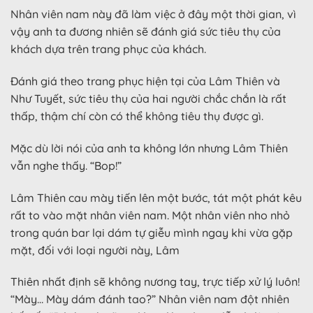
Nhân viên nam này đã làm việc ở đây một thời gian, vì
vậy anh ta đương nhiên sẽ đánh giá sức tiêu thụ của
khách dựa trên trang phục của khách.
Đánh giá theo trang phục hiện tại của Lâm Thiên và
Như Tuyết, sức tiêu thụ của hai người chắc chắn là rất
thấp, thậm chí còn có thể không tiêu thụ được gì.
Mặc dù lời nói của anh ta không lớn nhưng Lâm Thiên
vẫn nghe thấy. “Bop!”
Lâm Thiên cau mày tiến lên một bước, tát một phát kêu
rất to vào mặt nhân viên nam. Một nhân viên nho nhỏ
trong quán bar lại dám tự giễu mình ngay khi vừa gặp
mặt, đối với loại người này, Lâm
Thiên nhất định sẽ không nương tay, trực tiếp xử lý luôn!
“Mày… Mày dám đánh tao?” Nhân viên nam đột nhiên