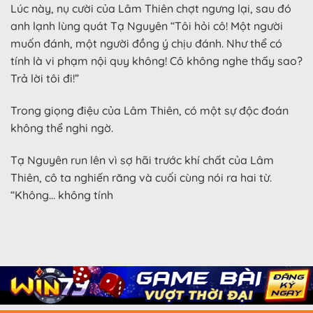
Lúc này, nụ cười của Lâm Thiên chợt ngưng lại, sau đó
anh lạnh lùng quát Tạ Nguyên “Tôi hỏi cô! Một người
muốn đánh, một người đồng ý chịu đánh. Như thể có
tính là vi phạm nội quy không! Cô không nghe thấy sao?
Trả lời tôi đi!”
Trong giọng điệu của Lâm Thiên, có một sự độc đoán
không thể nghi ngờ.
Tạ Nguyên run lên vì sợ hãi trước khí chất của Lâm
Thiên, cô ta nghiến răng và cuối cùng nói ra hai từ.
“Không… không tính