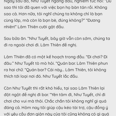
Ngay sau đó, Như Tuyết ngẩng đầu, nghiêm túc nói: “Dù
sao thì tôi đã quen với việc bọn họ bàn tán rồi. Không
sao cả. Hơn nữa, tôi nghĩ chúng ta không chỉ là bạn
cùng lớp, mà còn là bạn bè, đúng không?” “Đương
nhiên!” Lâm Thiên cười gật đầu.
Sau bữa ăn. “Như Tuyết, bây giờ vẫn còn sớm, chúng ta
đi ra ngoài chơi đi. Lâm Thiên đề nghị.
Lâm Thiên đã có một kế hoạch trong đầu. “Đi chơi? Đi
đâu.” Như Tuyết tò mò hỏi. “Quán bar. Lâm Thiên phun
ra hai chữ. “Quán bar? Cái này… Lâm Thiên, tôi không
thích tới loại nơi đó. Như Tuyết lắc đầu.
Còn Như Tuyết thì rất khó hiểu, tại sao Lâm Thiên lại
đột ngột đề nghị đi bar. “Yên tâm đi, Như Tuyết, chỉ đi
chơi cho vui mà thôi. Chắc chắn tôi không nghĩ gì quá
đáng cả. Hôm nay tôi giúp cậu kéo tài trợ, cậu đồng ý
với yêu cầu đơn giản này của tôi cũng không có gì quá