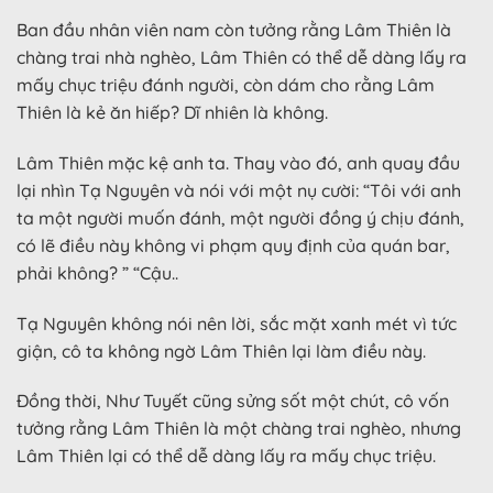
Ban đầu nhân viên nam còn tưởng rằng Lâm Thiên là
chàng trai nhà nghèo, Lâm Thiên có thể dễ dàng lấy ra
mấy chục triệu đánh người, còn dám cho rằng Lâm
Thiên là kẻ ăn hiếp? Dĩ nhiên là không.
Lâm Thiên mặc kệ anh ta. Thay vào đó, anh quay đầu
lại nhìn Tạ Nguyên và nói với một nụ cười: “Tôi với anh
ta một người muốn đánh, một người đồng ý chịu đánh,
có lẽ điều này không vi phạm quy định của quán bar,
phải không? ” “Cậu..
Tạ Nguyên không nói nên lời, sắc mặt xanh mét vì tức
giận, cô ta không ngờ Lâm Thiên lại làm điều này.
Đồng thời, Như Tuyết cũng sửng sốt một chút, cô vốn
tưởng rằng Lâm Thiên là một chàng trai nghèo, nhưng
Lâm Thiên lại có thể dễ dàng lấy ra mấy chục triệu.