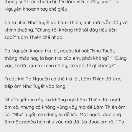
thông suốt rồi, chuẩn bị đến làm việc ở đây sao.” Tạ
Nguyên khoanh tay chế giễu
Cô ta nhìn Như Tuyết và Lâm Thiên, ánh mắt vẫn đầy vẻ
khinh thường. “Chúng tôi không thể tới đây tiêu tiền
sao?” Lâm Thiên chế nhạo.
Tạ Nguyên không trả lời, ngược lại hỏi: “Như Tuyết,
thằng nhóc này là bạn trai của em, phải không? ” “Đúng
vậy, tôi là bạn trai của cô ấy, có vấn đề gì không?”
Trước khi Tạ Nguyên có thể trả lời, Lâm Thiên đã trực
tiếp ôm Như Tuyết vào lòng.
Như Tuyết run rẩy, cô không ngờ Lâm Thiên đột ngột
ôm cô, nhưng cô không vùng vẫy mà để Lâm Thiên ôm
cô. “Như Tuyết, em đúng là dễ lừa. Một người đàn ông
ăn mặc nghèo hèn như vậy mà đã lừa được em rồi.” Tạ