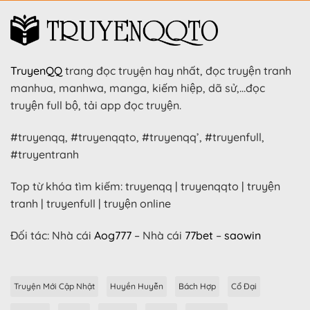
TruyenQQ
trang đọc truyện hay nhất, đọc truyện tranh
manhua, manhwa, manga, kiếm hiệp, dã sử,…đọc
truyện full bộ, tải app đọc truyện.
#truyenqq, #truyenqqto, #truyenqq’, #truyenfull,
#truyentranh
Top từ khóa tìm kiếm: truyenqq | truyenqqto | truyện
tranh | truyenfull | truyện online
Đối tác: Nhà cái
Aog777
– Nhà cái
77bet
–
saowin
Truyện Mới Cập Nhật
Huyền Huyễn
Bách Hợp
Cổ Đại