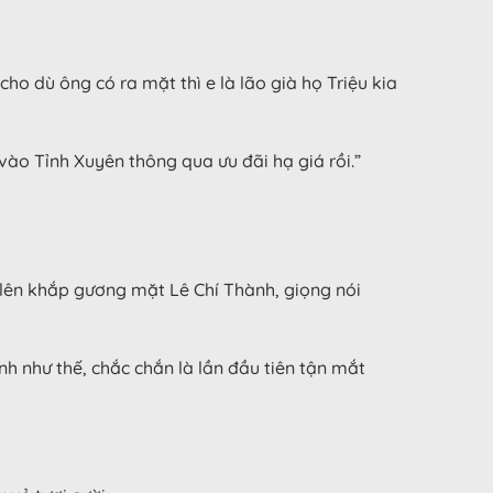
ho dù ông có ra mặt thì e là lão già họ Triệu kia
ào Tỉnh Xuyên thông qua ưu đãi hạ giá rồi.”
 lên khắp gương mặt Lê Chí Thành, giọng nói
h như thế, chắc chắn là lần đầu tiên tận mắt