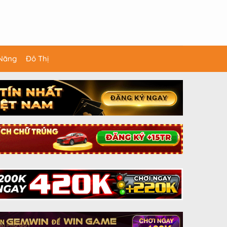
 Năng
Đô Thị