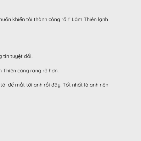
muốn khiến tôi thành công rồi!” Lâm Thiên lạnh
tin tuyệt đối.
m Thiên càng rạng rỡ hơn.
ôi để mắt tới anh rồi đấy. Tốt nhất là anh nên