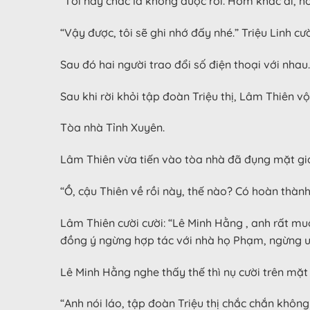
“Tối nay chắc là không được rồi. Hôm khác đi, h
“Vậy được, tôi sẽ ghi nhớ đấy nhé.” Triệu Linh cư
Sau đó hai người trao đổi số điện thoại với nhau.
Sau khi rời khỏi tập đoàn Triệu thị, Lâm Thiên v
Tòa nhà Tỉnh Xuyên.
Lâm Thiên vừa tiến vào tòa nhà đã đụng mặt gi
“Ồ, cậu Thiên về rồi này, thế nào? Có hoàn thà
Lâm Thiên cười cười: “Lê Minh Hằng , anh rất mu
đồng ý ngừng hợp tác với nhà họ Phạm, ngừng ưu
Lê Minh Hằng nghe thấy thế thì nụ cười trên mặt 
“Anh nói láo, tập đoàn Triệu thị chắc chắn khôn