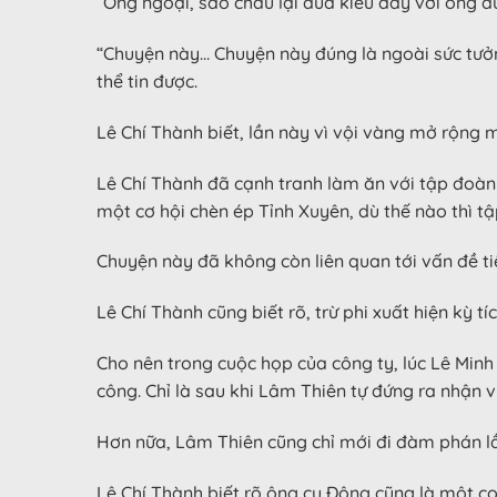
“Ông ngoại, sao cháu lại đùa kiểu đấy với ông đ
“Chuyện này… Chuyện này đúng là ngoài sức tưởn
thể tin được.
Lê Chí Thành biết, lần này vì vội vàng mở rộng 
Lê Chí Thành đã cạnh tranh làm ăn với tập đoàn T
một cơ hội chèn ép Tỉnh Xuyên, dù thế nào thì t
Chuyện này đã không còn liên quan tới vấn đề ti
Lê Chí Thành cũng biết rõ, trừ phi xuất hiện kỳ
Cho nên trong cuộc họp của công ty, lúc Lê Min
công. Chỉ là sau khi Lâm Thiên tự đứng ra nhận 
Hơn nữa, Lâm Thiên cũng chỉ mới đi đàm phán l
Lê Chí Thành biết rõ ông cụ Đông cũng là một co