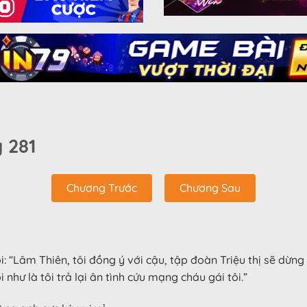
 281
Chương Trước
Chương Sau
: “Lâm Thiên, tôi đồng ý với cậu, tập đoàn Triệu thị sẽ dừn
như là tôi trả lại ân tình cứu mạng cháu gái tôi.”