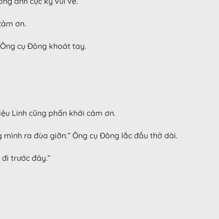
òng anh cực kỳ vui vẻ.
cảm ơn.
” Ông cụ Đông khoát tay.
riệu Linh cũng phấn khởi cảm ơn.
 mình ra đùa giỡn.” Ông cụ Đông lắc đầu thở dài.
 đi trước đây.”