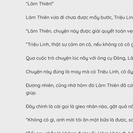
“Lâm Thiên!”
Lâm Thiên vừa đi chưa được mấy bước, Triệu Lin
“Lâm Thiên, chuyện này được giải quyết toàn vẹn 
“Triệu Linh, thật sự cảm ơn cô, nếu không có cô 
Qua cuộc trò chuyện lúc nãy với ông cụ Đông, L
Chuyện này đúng là may mà có Triệu Linh, cô ấy t
Đương nhiên, cũng nhờ hôm đó Lâm Thiên đã cứu 
giúp.
Đây chính là cái gọi là gieo nhân nào, gặt quả n
“Không có gì, anh mời tôi ăn một bữa là được, sao