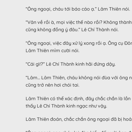
“Ông ngoại, cháu tới báo cáo ạ.” Lâm Thiên nói.
“Vân về rồi à, mọi việc thế nào rồi? Không thành
cũng không đồng ý đâu.” Lê Chí Thành nói.
“Ông ngoại, việc đây xử lý xong rồi ạ. Ông cụ 
Lâm Thiên mỉm cười nói.
“Cái gì!?” Lê Chí Thành kinh hãi đứng dậy.
“Lâm… Lâm Thiên, cháu không nói đùa với ông ng
cũng trở nên hơi chói tai.
Lâm Thiên có thể xác định, đây chắc chắn là lần
thấy Lê Chí Thành kinh ngạc như vậy.
Lâm Thiên đoán, chắc chắn ông ngoại đã bị hoả