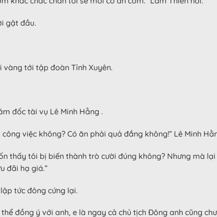
ôm khác chắc chắn tôi sẽ mời cô ăn cơm.” Lâm Thiên nói.
ời gật đầu.
ội vàng tới tập đoàn Tỉnh Xuyên.
ám đốc tài vụ Lê Minh Hằng .
nh công việc không? Có ăn phải quả đắng không!” Lê Minh Hằ
ốn thấy tôi bị biến thành trò cười đúng không? Nhưng mà lại 
 đãi hạ giá.”
lập tức đông cứng lại.
g thể đồng ý với anh, e là ngay cả chủ tịch Đông anh cũng c