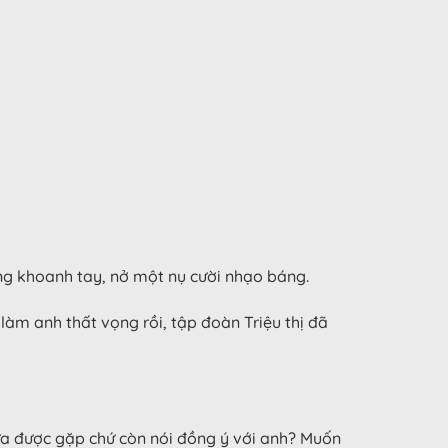
ng khoanh tay, nở một nụ cười nhạo báng.
làm anh thất vọng rồi, tập đoàn Triệu thị đã
hưa được gặp chứ còn nói đồng ý với anh? Muốn