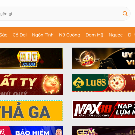
Sắc
Cổ Đại
Ngôn Tình
Nữ Cường
Đam Mỹ
Ngược
Dị