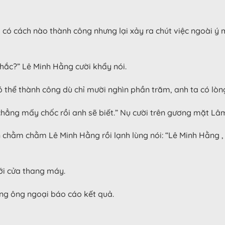
g có cách nào thành công nhưng lại xảy ra chút việc ngoài ý 
 chắc?” Lê Minh Hằng cười khẩy nói.
thể thành công dù chỉ mười nghìn phần trăm, anh ta có lòng 
 chẳng mấy chốc rồi anh sẽ biết.” Nụ cười trên gương mặt Lâ
chằm chằm Lê Minh Hằng rồi lạnh lùng nói: “Lê Minh Hằng , t
ới cửa thang máy.
ng ông ngoại báo cáo kết quả.