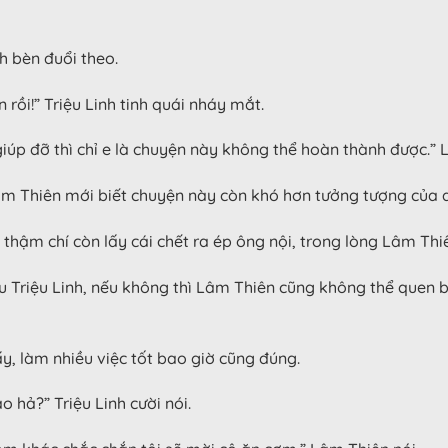
h bèn đuổi theo.
rồi!” Triệu Linh tinh quái nháy mắt.
giúp đỡ thì chỉ e là chuyện này không thể hoàn thành được.” 
âm Thiên mới biết chuyện này còn khó hơn tưởng tượng của a
hậm chí còn lấy cái chết ra ép ông nội, trong lòng Lâm Thiê
Triệu Linh, nếu không thì Lâm Thiên cũng không thể quen bi
ấy, làm nhiều việc tốt bao giờ cũng đúng.
 hả?” Triệu Linh cười nói.