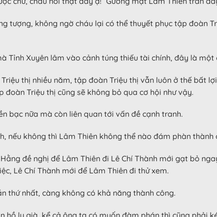
ược chứ, cháu nói thật đấy ạ!” Gương mặt Lâm Thiên tràn đầy
g tượng, không ngờ cháu lại có thể thuyết phục tập đoàn Tri
mà Tỉnh Xuyên lâm vào cảnh túng thiếu tài chính, đây là một
riệu thị nhiều năm, tập đoàn Triệu thị vẫn luôn ở thế bất lợ
ập đoàn Triệu thị cũng sẽ không bỏ qua cơ hội như vậy.
ền bạc nữa mà còn liên quan tới vấn đề cạnh tranh.
 tích, nếu không thì Lâm Thiên không thể nào đám phàn thành 
h Hằng đề nghị để Lâm Thiên đi Lê Chí Thành mới gạt bỏ nga
việc, Lê Chí Thành mới để Lâm Thiên đi thử xem.
ần thứ nhất, càng không có khả năng thành công.
n hồ ly già, kể cả ông ta có muốn đàm phán thì cũng phải ké