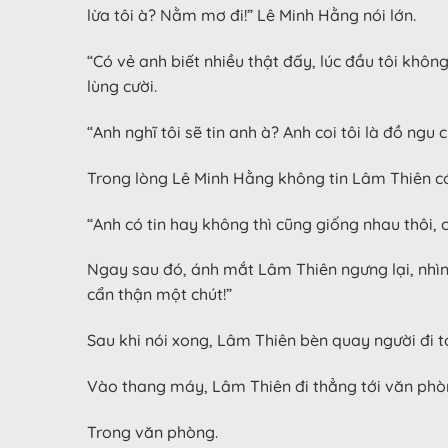
lừa tôi à? Nằm mơ đi!” Lê Minh Hằng nói lớn.
“Có vẻ anh biết nhiều thật đấy, lúc đầu tôi khôn
lùng cười.
“Anh nghĩ tôi sẽ tin anh à? Anh coi tôi là đồ ngu
Trong lòng Lê Minh Hằng không tin Lâm Thiên có 
“Anh có tin hay không thì cũng giống nhau thôi,
Ngay sau đó, ánh mắt Lâm Thiên ngưng lại, nhìn 
cẩn thận một chút!”
Sau khi nói xong, Lâm Thiên bèn quay người đi t
Vào thang máy, Lâm Thiên đi thẳng tới văn phò
Trong văn phòng.