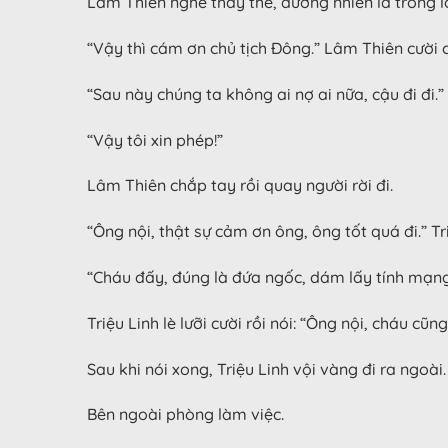
Lâm Thiên nghe thấy thế, đương nhiên là trong l
“Vậy thì cám ơn chủ tịch Đông.” Lâm Thiên cười 
“Sau này chúng ta không ai nợ ai nữa, cậu đi đi.
“Vậy tôi xin phép!”
Lâm Thiên chắp tay rồi quay người rời đi.
“Ông nội, thật sự cảm ơn ông, ông tốt quá đi.” T
“Cháu đấy, đúng là đứa ngốc, dám lấy tính mạng
Triệu Linh lè lưỡi cười rồi nói: “Ông nội, cháu cũng
Sau khi nói xong, Triệu Linh vội vàng đi ra ngoài.
Bên ngoài phòng làm việc.