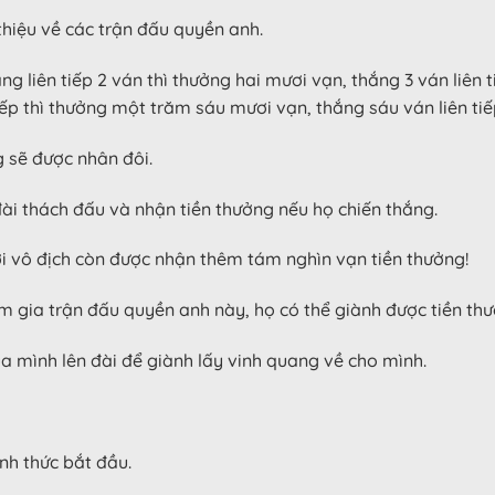
thiệu về các trận đấu quyền anh.
g liên tiếp 2 ván thì thưởng hai mươi vạn, thắng 3 ván liên t
iếp thì thưởng một trăm sáu mươi vạn, thắng sáu ván liên tiế
ng sẽ được nhân đôi.
đài thách đấu và nhận tiền thưởng nếu họ chiến thắng.
ười vô địch còn được nhận thêm tám nghìn vạn tiền thưởng!
am gia trận đấu quyền anh này, họ có thể giành được tiền th
ủa mình lên đài để giành lấy vinh quang về cho mình.
ính thức bắt đầu.