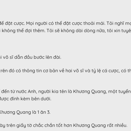
 đặt cược. Mọi người có thể đặt cược thoải mái. Tôi nghĩ mọ
i không thể đợi thêm. Tôi sẽ không dài dòng nữa, tôi xin tuyê
i võ sĩ dẫn đầu bước lên đài.
n đó có thông tin cơ bản về hai võ sĩ và tỷ lệ cá cược, có 
 đến từ nước Anh, người kia tên là Khương Quang, một tuyển 
được đính kèm bên dưới.
 Khương Quang là 1 ăn 3.
ày trên giấy tờ chắc chắn tốt hơn Khương Quang rất nhiều.