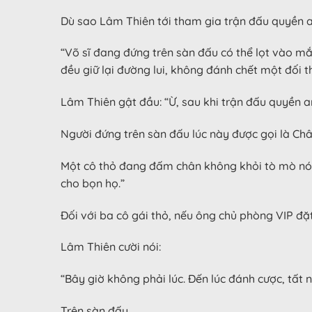
Dù sao Lâm Thiên tới tham gia trận đấu quyền a
“Võ sĩ đang đứng trên sàn đấu có thể lọt vào mắ
đều giữ lại đường lui, không đánh chết một đối t
Lâm Thiên gật đầu: “Ừ, sau khi trận đấu quyền an
Người đứng trên sàn đấu lúc này được gọi là Chân
Một cô thỏ đang đấm chân không khỏi tò mò nói:
cho bọn họ.”
Đối với ba cô gái thỏ, nếu ông chủ phòng VIP đặ
Lâm Thiên cười nói:
“Bây giờ không phải lúc. Đến lúc đánh cược, tất n
Trên sàn đấu.