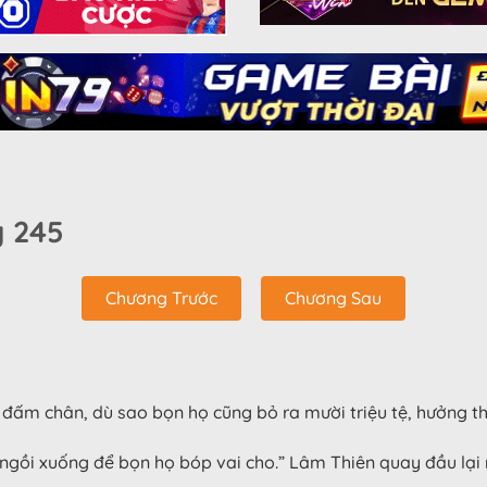
g 245
Chương Trước
Chương Sau
 đấm chân, dù sao bọn họ cũng bỏ ra mười triệu tệ, hưởng t
ngồi xuống để bọn họ bóp vai cho.” Lâm Thiên quay đầu lại 