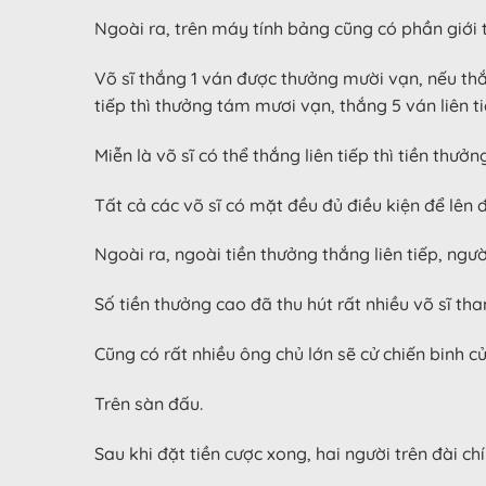
Ngoài ra, trên máy tính bảng cũng có phần giới 
Võ sĩ thắng 1 ván được thưởng mười vạn, nếu thắn
tiếp thì thưởng tám mươi vạn, thắng 5 ván liên t
Miễn là võ sĩ có thể thắng liên tiếp thì tiền thưở
Tất cả các võ sĩ có mặt đều đủ điều kiện để lên 
Ngoài ra, ngoài tiền thưởng thắng liên tiếp, ng
Số tiền thưởng cao đã thu hút rất nhiều võ sĩ th
Cũng có rất nhiều ông chủ lớn sẽ cử chiến binh c
Trên sàn đấu.
Sau khi đặt tiền cược xong, hai người trên đài ch