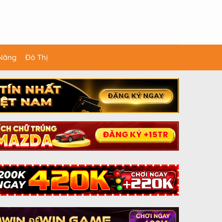
 Năng
Đô Thị