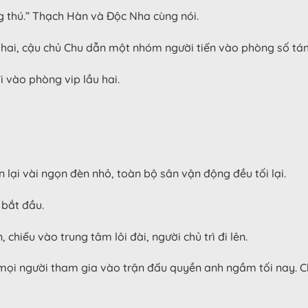
g thú.” Thạch Hàn và Độc Nha cùng nói.
 hai, cậu chủ Chu dẫn một nhóm người tiến vào phòng số tá
i vào phòng vip lầu hai.
 lại vài ngọn đèn nhỏ, toàn bộ sân vận động đều tối lại.
 bắt đầu.
hiếu vào trung tâm lôi đài, người chủ trì đi lên.
ả mọi người tham gia vào trận đấu quyền anh ngầm tối nay. 