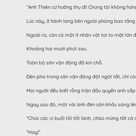
“Anh Thiên cứ hưởng thụ đi! Chúng tôi không hứn
Lúc này, ở hành lang bên ngoài phòng bao tầng
Ngoài ra, còn có một ít nhân vật tai to mặt lớn đ
Khoảng hai mươi phút sau.
Toàn bộ sân vận động đã kín chỗ.
Đèn pha trong sân vận động đột ngột tắt, chỉ còn
Mọi người đều biết rằng trận đấu quyền anh sắp
Ngay sau đó, một vài ánh đèn sân khấu sáng lên, c
“Chúc các vị buổi tối tốt lành, chào mừng tất c
“Hay!”