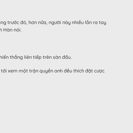
ng trước đó, hơn nữa, người này nhiều lần ra tay
h Hàn nói.
iến thắng liên tiếp trên sàn đấu.
 tới xem một trận quyền anh đều thích đặt cược
.