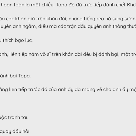
iến hoàn toàn là một chiều, Topa đó đã trực tiếp đánh chết Kh
ủa các khán giả trên khán đài, những tiếng reo hò sung sướn
quyền anh ngầm, điều mà các trận đấu quyền anh thông thư
thích bạo lực.
nh, liên tiếp năm võ sĩ trên khán đài đều bị đánh bại, một t
đánh bại Topa.
ng liên tiếp trước đó của anh ấy đã mang về cho anh ấy mộ
ộc tranh tài.
quay đầu hỏi.