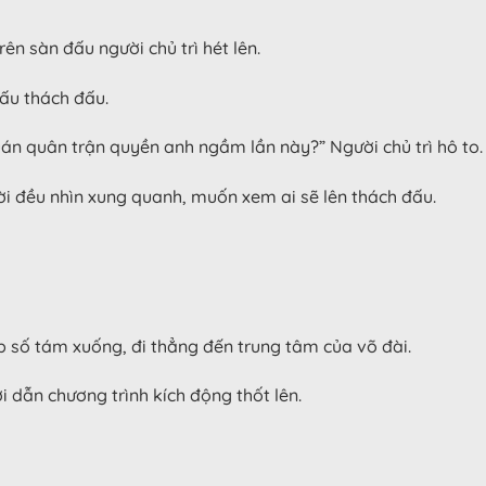
n sàn đấu người chủ trì hét lên.
đấu thách đấu.
án quân trận quyền anh ngầm lần này?” Người chủ trì hô to.
ời đều nhìn xung quanh, muốn xem ai sẽ lên thách đấu.
 số tám xuống, đi thẳng đến trung tâm của võ đài.
 dẫn chương trình kích động thốt lên.