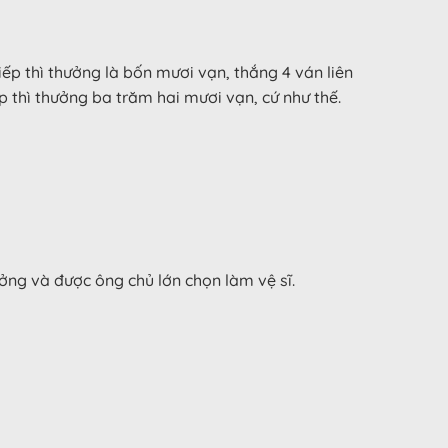
iếp thì thưởng là bốn mươi vạn, thắng 4 ván liên
p thì thưởng ba trăm hai mươi vạn, cứ như thế.
ưởng và được ông chủ lớn chọn làm vệ sĩ.