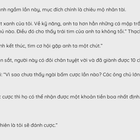
nh ngầm lần này, mục đích chính là chiêu mộ nhân tài.
t xanh của tôi. Về kỹ năng, anh ta hơn hẳn những cá mập trắ
hủ nào. Điều đó cho thấy trái tim của anh ta không tồi.” Thạc
h kết thúc, tìm cơ hội gặp anh ta một chút.”
 sắt, người này có đôi chân tuyệt vời và đã giành được 10 ch
 “Vì sao chưa thấy ngài bấm cược lần nào? Các ông chủ lớn
t cược thì họ có thể nhận được một khoản tiền boa nhất định
hiên là tôi sẽ đánh cược.”