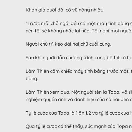
Khán giả dưới đài cổ vũ nồng nhiệt.
“Trước mỗi chỗ ngồi đều có một máy tính bảng để
nên tôi sẽ không nhắc lại nữa. Tôi nghĩ mọi ngườ
Người chủ trì kéo dài hai chữ cuối cùng.
Sau khi người dẫn chương trình công bố thì có ha
Lâm Thiên cầm chiếc máy tính bảng trước mặt, trê
bảng.
Lâm Thiên xem qua. Một người tên là Topa, võ sĩ
nghiệm quyền anh và danh hiệu của cả hai bên 
Tỷ lệ cược của Topa là 1 ăn 1,2 và tỷ lệ cược của
Qua tỷ lệ cược có thể thấy, sức mạnh của Topa n