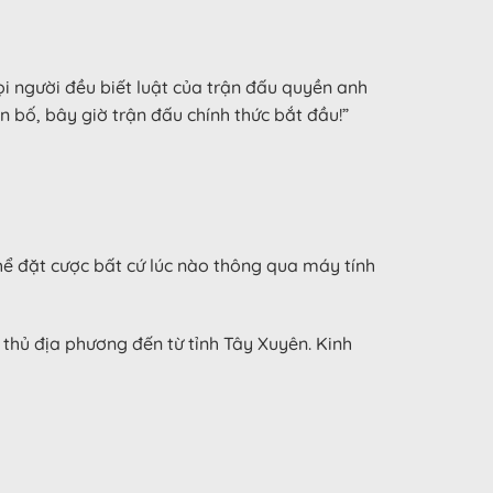
i người đều biết luật của trận đấu quyền anh
n bố, bây giờ trận đấu chính thức bắt đầu!”
thể đặt cược bất cứ lúc nào thông qua máy tính
thủ địa phương đến từ tỉnh Tây Xuyên. Kinh