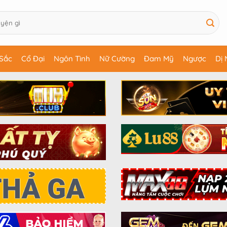
Sắc
Cổ Đại
Ngôn Tình
Nữ Cường
Đam Mỹ
Ngược
Dị