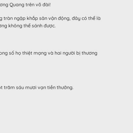
ương Quang trên võ đài!
g tràn ngập khắp sân vận động, đây có thể là
ờng không thể sánh được.
rong số họ thiệt mạng và hai người bị thương
t trăm sáu mươi vạn tiền thưởng.