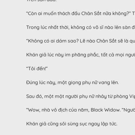
“Còn ai muốn thách đấu Chân Sắt nữa không?” Trê
Trong lúc nhất thời, không có võ sĩ nào lên sàn 
“Không có ai dám sao? Lẽ nào Chân Sắt sẽ là qu
Khán giả lúc này im phăng phắc, tất cả mọi ngư
“Tôi đến!”
Đúng lúc này, một giọng phụ nữ vang lên.
Sau đó, một một người phụ nữ nhảy từ phòng Vip
“Wow, nhà vô địch của năm, Black Widow. “Người
Khán giả cũng sôi sùng sục ngay lập tức.