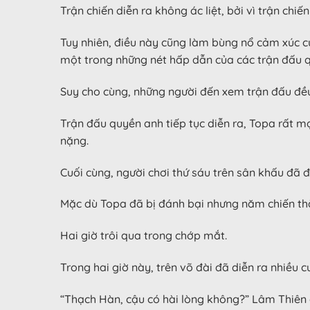
Trận chiến diễn ra không ác liệt, bởi vì trận ch
Tuy nhiên, điều này cũng làm bùng nổ cảm xúc c
một trong những nét hấp dẫn của các trận đấu 
Suy cho cùng, những người đến xem trận đấu đều 
Trận đấu quyền anh tiếp tục diễn ra, Topa rất mạ
nặng.
Cuối cùng, người chơi thứ sáu trên sân khấu đã 
Mặc dù Topa đã bị đánh bại nhưng năm chiến thắ
Hai giờ trôi qua trong chớp mắt.
Trong hai giờ này, trên võ đài đã diễn ra nhiều cu
“Thạch Hàn, cậu có hài lòng không?” Lâm Thiên 