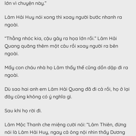
lớn vì chuyện này.”
Lâm Hải Huy nói xong thì xoay người bước nhanh ra
ngoài.
“Thằng nhóc kia, cậu gây ra họa lớn rồi.” Lâm Hải
Quang quăng thêm một câu rồi xoay người ra bên
ngoài.
Mấy con cháu nhà họ Lâm thấy thế cũng dồn dập đi ra
ngoài.
Dù sao hai anh em Lâm Hải Quang đã đi cả rồi, họ ở lại
đây cũng không có ý nghĩa gì.
Sau khi họ rời đi.
Lâm Mộc Thanh che miệng cười nói: “Lâm Thiên, đừng
nói là Lâm Hải Huy, ngay cả ông nội nhìn thấy Dương