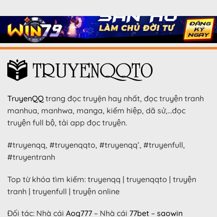
TruyenQQ
trang đọc truyện hay nhất, đọc truyện tranh
manhua, manhwa, manga, kiếm hiệp, dã sử,…đọc
truyện full bộ, tải app đọc truyện.
#truyenqq, #truyenqqto, #truyenqq’, #truyenfull,
#truyentranh
Top từ khóa tìm kiếm: truyenqq | truyenqqto | truyện
tranh | truyenfull | truyện online
Đối tác: Nhà cái
Aog777
– Nhà cái
77bet
–
saowin