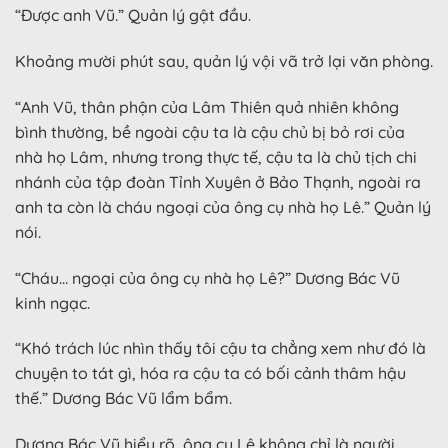
“Được anh Vũ.” Quản lý gật đầu.
Khoảng mười phút sau, quản lý vội vã trở lại văn phòng.
“Anh Vũ, thân phận của Lâm Thiên quả nhiên không
bình thường, bề ngoài cậu ta là cậu chủ bị bỏ rơi của
nhà họ Lâm, nhưng trong thực tế, cậu ta là chủ tịch chi
nhánh của tập đoàn Tỉnh Xuyên ở Bảo Thạnh, ngoài ra
anh ta còn là cháu ngoại của ông cụ nhà họ Lê.” Quản lý
nói.
“Cháu… ngoại của ông cụ nhà họ Lê?” Dương Bác Vũ
kinh ngạc.
“Khó trách lúc nhìn thấy tôi cậu ta chẳng xem như đó là
chuyện to tát gì, hóa ra cậu ta có bối cảnh thâm hậu
thế.” Dương Bác Vũ lẩm bẩm.
Dương Bác Vũ hiểu rõ, ông cụ Lê không chỉ là người