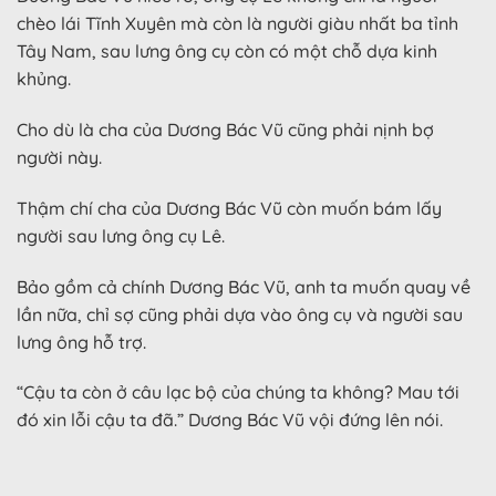
chèo lái Tĩnh Xuyên mà còn là người giàu nhất ba tỉnh
Tây Nam, sau lưng ông cụ còn có một chỗ dựa kinh
khủng.
Cho dù là cha của Dương Bác Vũ cũng phải nịnh bợ
người này.
Thậm chí cha của Dương Bác Vũ còn muốn bám lấy
người sau lưng ông cụ Lê.
Bảo gồm cả chính Dương Bác Vũ, anh ta muốn quay về
lần nữa, chỉ sợ cũng phải dựa vào ông cụ và người sau
lưng ông hỗ trợ.
“Cậu ta còn ở câu lạc bộ của chúng ta không? Mau tới
đó xin lỗi cậu ta đã.” Dương Bác Vũ vội đứng lên nói.