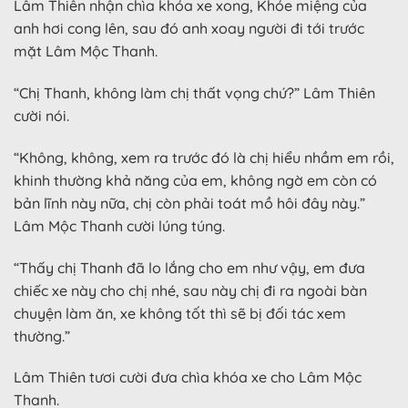
Lâm Thiên nhận chìa khóa xe xong, Khóe miệng của
anh hơi cong lên, sau đó anh xoay người đi tới trước
mặt Lâm Mộc Thanh.
“Chị Thanh, không làm chị thất vọng chứ?” Lâm Thiên
cười nói.
“Không, không, xem ra trước đó là chị hiểu nhầm em rồi,
khinh thường khả năng của em, không ngờ em còn có
bản lĩnh này nữa, chị còn phải toát mồ hôi đây này.”
Lâm Mộc Thanh cười lúng túng.
“Thấy chị Thanh đã lo lắng cho em như vậy, em đưa
chiếc xe này cho chị nhé, sau này chị đi ra ngoài bàn
chuyện làm ăn, xe không tốt thì sẽ bị đối tác xem
thường.”
Lâm Thiên tươi cười đưa chìa khóa xe cho Lâm Mộc
Thanh.