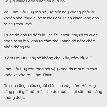
Đây là chiếc Ferrari hơn mười tỉ đó.
Với Lâm Hải Huy mà nói, số tiền này không phải là
khoản nhỏ, thua cuộc trước Lâm Thiên khiến lòng anh
ta như chảy máu.
Trước đó anh ta dám lấy chiếc Ferrari này ra cá cược,
hoàn toàn là vì anh ta cảm thấy mình đã nắm chắc
phần thắng rồi.
“Lâm Hải Huy này sẽ không chơi xấu, cầm lấy đi.”
Lâm Hải Huy cắn răng nói vậy xong thì mới đưa chìa
khóa xe vào tay Lâm Thiên.
Dù sao cũng nhiều người nhìn như vậy, Lâm Hải Huy
cũng phải giữ mặt mũi, cho dù muốn chơi xấu thật cũng
không được.