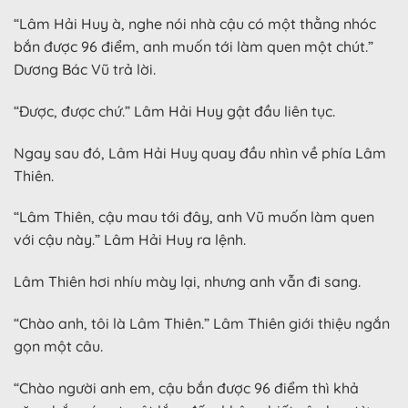
“Lâm Hải Huy à, nghe nói nhà cậu có một thằng nhóc
bắn được 96 điểm, anh muốn tới làm quen một chút.”
Dương Bác Vũ trả lời.
“Được, được chứ.” Lâm Hải Huy gật đầu liên tục.
Ngay sau đó, Lâm Hải Huy quay đầu nhìn về phía Lâm
Thiên.
“Lâm Thiên, cậu mau tới đây, anh Vũ muốn làm quen
với cậu này.” Lâm Hải Huy ra lệnh.
Lâm Thiên hơi nhíu mày lại, nhưng anh vẫn đi sang.
“Chào anh, tôi là Lâm Thiên.” Lâm Thiên giới thiệu ngắn
gọn một câu.
“Chào người anh em, cậu bắn được 96 điểm thì khả