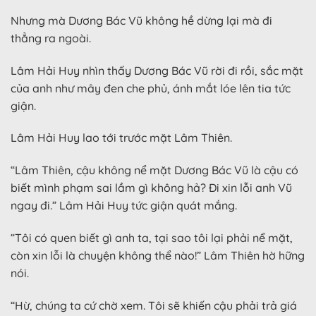
Nhưng mà Dương Bác Vũ không hề dừng lại mà đi
thẳng ra ngoài.
Lâm Hải Huy nhìn thấy Dương Bác Vũ rời đi rồi, sắc mặt
của anh như mây đen che phủ, ánh mắt lóe lên tia tức
giận.
Lâm Hải Huy lao tới trước mặt Lâm Thiên.
“Lâm Thiên, cậu không nể mặt Dương Bác Vũ là cậu có
biết mình phạm sai lầm gì không hả? Đi xin lỗi anh Vũ
ngay đi.” Lâm Hải Huy tức giận quát mắng.
“Tôi có quen biết gì anh ta, tại sao tôi lại phải nể mặt,
còn xin lỗi là chuyện không thể nào!” Lâm Thiên hờ hững
nói.
“Hừ, chúng ta cứ chờ xem. Tôi sẽ khiến cậu phải trả giá