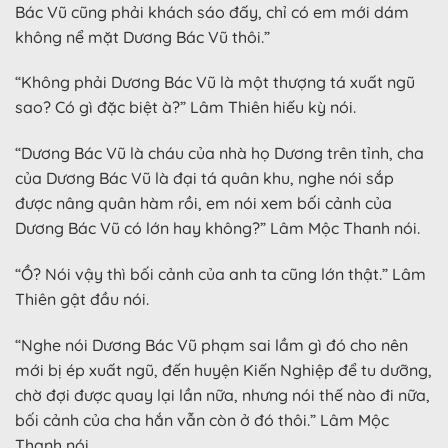
Bác Vũ cũng phải khách sáo đấy, chỉ có em mới dám
không nể mặt Dương Bác Vũ thôi.”
“Không phải Dương Bác Vũ là một thượng tá xuất ngũ
sao? Có gì đặc biệt à?” Lâm Thiên hiếu kỳ nói.
“Dương Bác Vũ là cháu của nhà họ Dương trên tỉnh, cha
của Dương Bác Vũ là đại tá quân khu, nghe nói sắp
được nâng quân hàm rồi, em nói xem bối cảnh của
Dương Bác Vũ có lớn hay không?” Lâm Mộc Thanh nói.
“Ồ? Nói vậy thì bối cảnh của anh ta cũng lớn thật.” Lâm
Thiên gật đầu nói.
“Nghe nói Dương Bác Vũ phạm sai lầm gì đó cho nên
mới bị ép xuất ngũ, đến huyện Kiến Nghiệp để tu dưỡng,
chờ đợi được quay lại lần nữa, nhưng nói thế nào đi nữa,
bối cảnh của cha hắn vẫn còn ở đó thôi.” Lâm Mộc
Thanh nói..