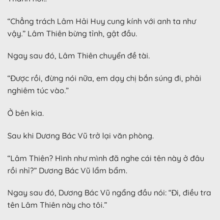
“Chẳng trách Lâm Hải Huy cung kính với anh ta như
vậy.” Lâm Thiên bừng tỉnh, gật đầu.
Ngay sau đó, Lâm Thiên chuyển đề tài.
“Được rồi, đừng nói nữa, em dạy chị bắn súng đi, phải
nghiêm túc vào.”
Ở bên kia.
Sau khi Dương Bác Vũ trở lại văn phòng.
“Lâm Thiên? Hình như mình đã nghe cái tên này ở đâu
rồi nhỉ?” Dương Bác Vũ lẩm bẩm.
Ngay sau đó, Dương Bác Vũ ngẩng đầu nói: “Đi, điều tra
tên Lâm Thiên này cho tôi.”