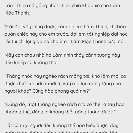
Lâm Thiên cố gắng nhét chiếc chìa khóa xe cho Lâm
Mộc Thanh.
“Cái đó, vậy cũng được, cảm ơn em Lâm Thiên, chị bảo
quản chiếc này cho em trước, đợi em tốt nghiệp đại học
rồi thì chị lại giao nó cho em.” Lâm Mộc Thanh cười nói.
Mấy con cháu nhà họ Lâm nhìn thấy cảnh tượng này
đều khiếp sợ không thôi.
“Thằng nhóc này nghèo rách mồng tơi, khó lắm mới có
được chiếc xe hơn mười tỉ, vậy mà lại mang tặng cho
người khác? Cũng hào phóng quá nhỉ?”
“Đúng đó, một thằng nghèo rách mà có thể ra tay hào
nhoáng thế, đúng là không thể tưởng tượng được.”
Tất cả mọi người đều không thể nào hiểu được, đây
hoàn toàn không giống với tác phong của mấy tên