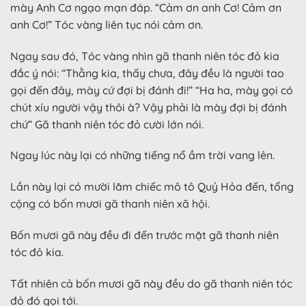
mày Anh Cơ ngạo mạn đáp. “Cảm ơn anh Cơ! Cảm ơn
anh Cơ!” Tóc vàng liên tục nói cảm ơn.
Ngay sau đó, Tóc vàng nhìn gã thanh niên tóc đỏ kia
đắc ý nói: “Thằng kia, thấy chưa, đây đều là người tao
gọi đến đây, mày cứ đợi bị đánh đi!” “Ha ha, mày gọi có
chút xíu người vậy thôi à? Vậy phải là mày đợi bị đánh
chứ” Gã thanh niên tóc đỏ cười lớn nói.
Ngay lúc này lại có những tiếng nổ ầm trời vang lên.
Lần này lại có mười lăm chiếc mô tô Quỷ Hỏa đến, tổng
cộng có bốn mươi gã thanh niên xã hội.
Bốn mươi gã này đều đi đến trước mặt gã thanh niên
tóc đỏ kia.
Tất nhiên cả bốn mươi gã này đều do gã thanh niên tóc
đỏ đó gọi tới.