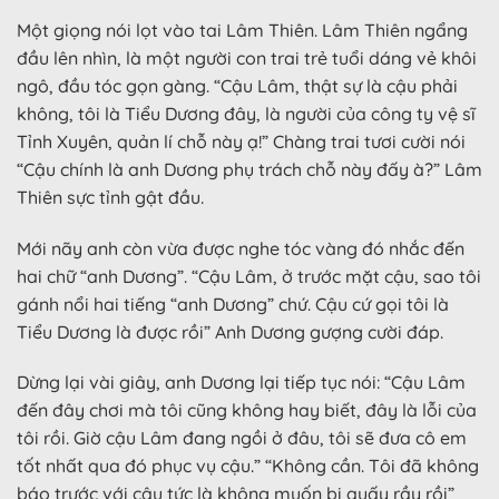
Một giọng nói lọt vào tai Lâm Thiên. Lâm Thiên ngẩng
đầu lên nhìn, là một người con trai trẻ tuổi dáng vẻ khôi
ngô, đầu tóc gọn gàng. “Cậu Lâm, thật sự là cậu phải
không, tôi là Tiểu Dương đây, là người của công ty vệ sĩ
Tỉnh Xuyên, quản lí chỗ này ạ!” Chàng trai tươi cười nói
“Cậu chính là anh Dương phụ trách chỗ này đấy à?” Lâm
Thiên sực tỉnh gật đầu.
Mới nãy anh còn vừa được nghe tóc vàng đó nhắc đến
hai chữ “anh Dương”. “Cậu Lâm, ở trước mặt cậu, sao tôi
gánh nổi hai tiếng “anh Dương” chứ. Cậu cứ gọi tôi là
Tiểu Dương là được rồi” Anh Dương gượng cười đáp.
Dừng lại vài giây, anh Dương lại tiếp tục nói: “Cậu Lâm
đến đây chơi mà tôi cũng không hay biết, đây là lỗi của
tôi rồi. Giờ cậu Lâm đang ngồi ở đâu, tôi sẽ đưa cô em
tốt nhất qua đó phục vụ cậu.” “Không cần. Tôi đã không
báo trước với cậu tức là không muốn bị quấy rầy rồi”