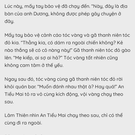
Lúc này, mấy tay bảo vệ đã chạy đến. “Này, đây là địa
bàn của anh Dương, không được phép gây chuyện ở
đây.
Mấy tay bảo vệ cảnh cáo tóc vàng và gã thanh niên tóc
đỏ kia. “Thằng kia, có dám ra ngoài chiến không? Kẻ
nào thắng sẽ có cô nàng này!” Gã thanh niên tóc đỏ gào
lên. “Mẹ kiếp, ai sợ ai hả?” Tóc vàng tất nhiên cũng
không cam tâm ở thế yếu.
Ngay sau đó, tóc vàng cùng gã thanh niên tóc đỏ rời
khỏi quán bar. “Muốn đánh nhau thật à? Hay quá!” An
Tiểu Mai tỏ ra vô cùng kích động, vội vàng chạy theo
sau.
Lâm Thiên nhìn An Tiểu Mai chạy theo sau, chỉ có thể
cùng đi ra ngoài.