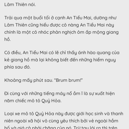
Lâm Thiên nói.
Trải qua một buổi tối ở cạnh An Tiểu Mai, dường như
Lâm Thiên cũng hiểu được cô nàng An Tiểu Mai này
chính là một cô nhóc phản nghịch ôm ấp mộng giang
hồ.
Có điều, An Tiểu Mai có lẽ chỉ thấy ánh hào quang của
kẻ giang hồ mà lại không biết đến những hiểm nguy
phía sau đó.
Khoảng mấy phút sau. “Brum brum!”
Đi cùng với những tiếng máy nổ ầm ĩ là sự xuất hiện
năm chiếc mô tô Quỷ Hỏa.
Loại xe mô tô Quỷ Hỏa này được giới học sinh và thanh
niên ngoài xã hội vô cùng yêu thích bởi vẻ ngoài hầm
hố và giá cả phải chăng của nó. Trừ tay lái ra thì trên