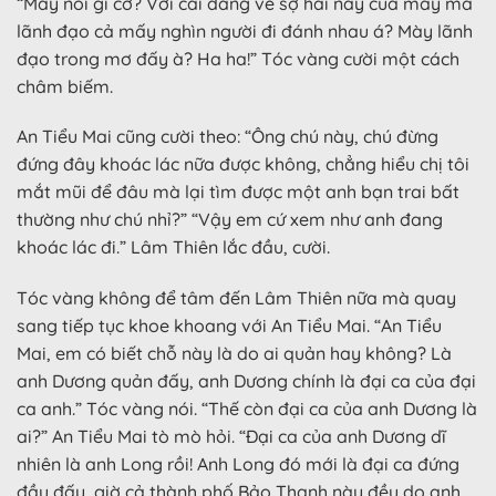
“Mày nói gì cơ? Với cái dáng vẻ sợ hãi này của mày mà
lãnh đạo cả mấy nghìn người đi đánh nhau á? Mày lãnh
đạo trong mơ đấy à? Ha ha!” Tóc vàng cười một cách
châm biếm.
An Tiểu Mai cũng cười theo: “Ông chú này, chú đừng
đứng đây khoác lác nữa được không, chẳng hiểu chị tôi
mắt mũi để đâu mà lại tìm được một anh bạn trai bất
thường như chú nhỉ?” “Vậy em cứ xem như anh đang
khoác lác đi.” Lâm Thiên lắc đầu, cười.
Tóc vàng không để tâm đến Lâm Thiên nữa mà quay
sang tiếp tục khoe khoang với An Tiểu Mai. “An Tiểu
Mai, em có biết chỗ này là do ai quản hay không? Là
anh Dương quản đấy, anh Dương chính là đại ca của đại
ca anh.” Tóc vàng nói. “Thế còn đại ca của anh Dương là
ai?” An Tiểu Mai tò mò hỏi. “Đại ca của anh Dương dĩ
nhiên là anh Long rồi! Anh Long đó mới là đại ca đứng
đầu đấy, giờ cả thành phố Bảo Thạnh này đều do anh