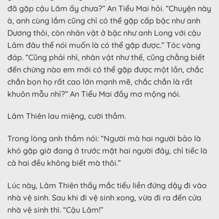
đã gặp cậu Lâm ấy chưa?” An Tiểu Mai hỏi. “Chuyện này
à, anh cùng lắm cũng chỉ có thể gặp cấp bậc như anh
Dương thôi, còn nhân vật ở bậc như anh Long với cậu
Lâm đâu thể nói muốn là có thể gặp được.” Tóc vàng
đáp. “Cũng phải nhỉ, nhân vật như thế, cũng chẳng biết
đến chừng nào em mới có thể gặp được một lần, chắc
chắn bọn họ rất cao lớn mạnh mẽ, chắc chắn là rất
khuôn mẫu nhỉ?” An Tiểu Mai đầy mơ mộng nói.
Lâm Thiên lau miệng, cười thầm.
Trong lòng anh thầm nói: “Người mà hai người bảo là
khó gặp giờ đang ở trước mặt hai người đây, chỉ tiếc là
cả hai đều không biết mà thôi.”
Lúc này, Lâm Thiên thấy mắc tiểu liền đứng dậy đi vào
nhà vệ sinh. Sau khi đi vệ sinh xong, vừa đi ra đến cửa
nhà vệ sinh thì. “Cậu Lâm!”