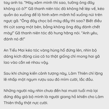
tay anh ta. “Mày xăm mình thì sao, tưởng ông đây
không có à?” Gã thanh niên tóc đỏ không hề lép vế, kéo
quần áo xuống để lộ hình xăm mãnh hổ xuống núi trên
ngực gã. “Ông đây chọc bồ mày đấy thì sao? Biết điều
thì cút sang một bên, bằng không ông đây đánh chết
mày!” Gã thanh niên tóc đỏ hung hăng nói. “Anh yêu,
đánh nó đi!”
An Tiểu Mai kéo tóc vàng hùng hổ đứng lên, nhìn bộ
dáng kích động của cô ta thật giống chỉ mong hai gã
lao vào cắn xé nhau vậy.
Sau khi chứng kiến cảnh tượng này, Lâm Thiên chỉ lặng
lẽ nhấp một ngụm rượu sau đó mỉm cười, lắc đầu.
Những người này nhìn chưa đến hai mươi tuổi mà lại
đứng đây giả bộ mình là người giang hồ khiến cho Lâm
Thiên thấy thật nực cười.