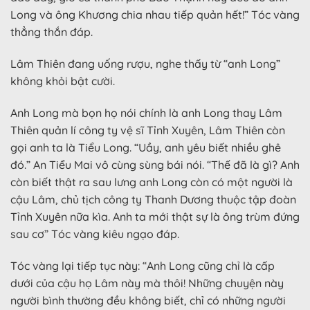
Long và ông Khương chia nhau tiếp quản hết!” Tóc vàng
thẳng thắn đáp.
Lâm Thiên đang uống rượu, nghe thấy từ “anh Long”
không khỏi bật cười.
Anh Long mà bọn họ nói chính là anh Long thay Lâm
Thiên quản lí công ty vệ sĩ Tỉnh Xuyên, Lâm Thiên còn
gọi anh ta là Tiểu Long. “Uầy, anh yêu biết nhiều ghê
đó.” An Tiểu Mai vô cùng sùng bái nói. “Thế đã là gì? Anh
còn biết thật ra sau lưng anh Long còn có một người là
cậu Lâm, chủ tịch công ty Thanh Dương thuộc tập đoàn
Tỉnh Xuyên nữa kìa. Anh ta mới thật sự là ông trùm đứng
sau cơ” Tóc vàng kiêu ngạo đáp.
Tóc vàng lại tiếp tục này: “Anh Long cũng chỉ là cấp
dưới của cậu họ Lâm này mà thôi! Những chuyện này
người bình thường đều không biết, chỉ có những người