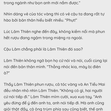
trong ngành như bọn anh mới nắm được.”
Nhìn dáng vẻ của tóc vàng thì có vẻ cậu ta đang rất tự
hào bởi bản thân hiểu biết nhiều. “Phụt!”
Lúc Lâm Thiên nghe đến đây, không kiềm nổi mà phun
hết rượu đang ngậm trong miệng ra ngoài.
Cậu Lâm chẳng phải là Lâm Thiên đó sao?
Lâm Thiên không ngờ bọn họ cứ nói và nói, cuối cùng lại
nói đến bản thân mình. “Thằng nhóc kia, mày bị điên
à?”
Thấy Lâm Thiên phun rượu, cả tóc vàng và An Tiểu Mai
đều nhăn nhỏ nhìn Lâm Thiên. “Không có gì, hai người
cứ nói tiếp đi.” Lâm Thiên mỉm cười, xua xua tay. “Anh
yêu đừng để ý đến anh ta, anh nói tiếp đi. Mà anh cũng
giỏi thật đấy, cả ông trùm phía sau cũng biết, thế anh