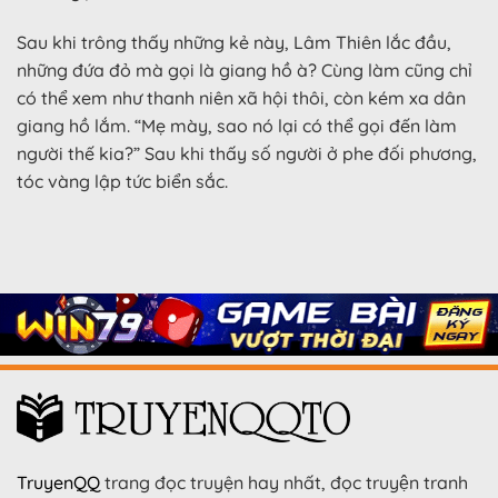
Sau khi trông thấy những kẻ này, Lâm Thiên lắc đầu,
những đứa đỏ mà gọi là giang hồ à? Cùng làm cũng chỉ
có thể xem như thanh niên xã hội thôi, còn kém xa dân
giang hồ lắm. “Mẹ mày, sao nó lại có thể gọi đến làm
người thế kia?” Sau khi thấy số người ở phe đối phương,
tóc vàng lập tức biển sắc.
TruyenQQ
trang đọc truyện hay nhất, đọc truyện tranh