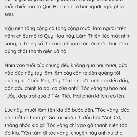
mỗi chiếc mô tô Quỷ Hỏa còn có hai người ngồi phía
sau.
Vậy nên tổng cộng có tổng cộng mười lăm người trên
năm chiếc mô tô Quỷ Hỏa này. Lâm Thiên liếc mắt nhìn
sang, ai trong số đó cũng nhuộm tóc, ăn mặc bụi bặm
đúng chất thanh niên xã hội.
Nhìn vào tuổi của chúng đều không quá hai mươi, đứa
nào đứa nấy tay lăm lăm cây côn rẻ tiền quăng tới
quãng lui. “Tiểu Mai, đây đều là người anh gọi đến đấy,
dẫn đầu chính là đại ca của anh!” Tóc vàng tự hào nói.
“Uầy, đẹp trai quá đi” An Tiểu Mai phấn khích reo lên.
Lúc này, mười lăm tên kia đã bước đến. “Tóc vàng, đứa
nào bắt nạt mày?” Gã tóc xoăn đi đầu hỏi. “Anh Cơ, là
thằng nhóc kia ạ!” Tóc vàng chỉ vào gã thanh niên tóc
đỏ kia. “Yên tâm đi tóc vàng, chuyện này anh xử cho