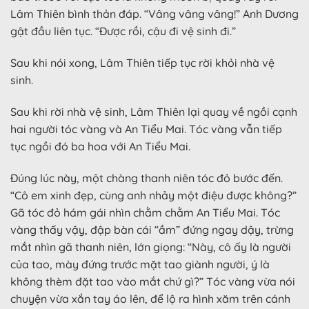
Lâm Thiên bình thản đáp. “Vâng vâng vâng!” Anh Dương
gật đầu liên tục. “Được rồi, cậu đi vệ sinh đi.”
Sau khi nói xong, Lâm Thiên tiếp tục rời khỏi nhà vệ
sinh.
Sau khi rời nhà vệ sinh, Lâm Thiên lại quay về ngồi cạnh
hai người tóc vàng và An Tiểu Mai. Tóc vàng vẫn tiếp
tục ngồi đó ba hoa với An Tiểu Mai.
Đúng lúc này, một chàng thanh niên tóc đỏ bước đến.
“Cô em xinh đẹp, cùng anh nhảy một điệu được không?”
Gã tóc đỏ hám gái nhìn chằm chằm An Tiểu Mai. Tóc
vàng thấy vậy, đập bàn cái “ầm” đứng ngay dậy, trừng
mắt nhìn gã thanh niên, lớn giọng: “Này, cô ấy là người
của tao, mày đứng trước mặt tao giành người, ý là
không thèm đặt tao vào mắt chứ gì?” Tóc vàng vừa nói
chuyện vừa xắn tay áo lên, để lộ ra hình xăm trên cánh