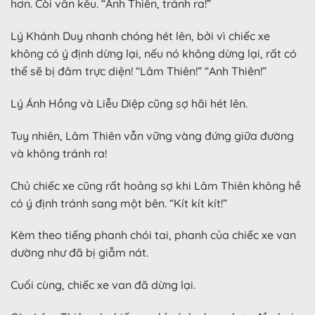
hơn. Còi vẫn kêu. “Anh Thiên, tránh ra!”
Lý Khánh Duy nhanh chóng hét lên, bởi vì chiếc xe
không có ý định dừng lại, nếu nó không dừng lại, rất có
thể sẽ bị đâm trực diện! “Lâm Thiên!” “Anh Thiên!”
Lý Ánh Hồng và Liễu Diệp cũng sợ hãi hét lên.
Tuy nhiên, Lâm Thiên vẫn vững vàng đứng giữa đường
và không tránh ra!
Chủ chiếc xe cũng rất hoảng sợ khi Lâm Thiên không hề
có ý định tránh sang một bên. “Kít kít kít!”
Kèm theo tiếng phanh chói tai, phanh của chiếc xe van
dường như đã bị giẫm nát.
Cuối cùng, chiếc xe van đã dừng lại.