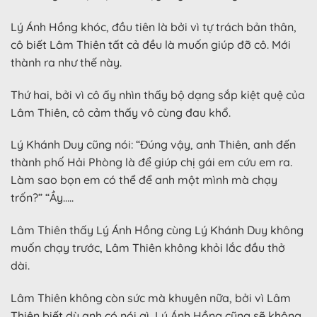
Lý Ánh Hồng khóc, đầu tiên là bởi vì tự trách bản thân,
cô biết Lâm Thiên tất cả đều là muốn giúp đỡ cô. Mới
thành ra như thế này.
Thứ hai, bởi vì cô ấy nhìn thấy bộ dạng sắp kiệt quệ của
Lâm Thiên, cô cảm thấy vô cùng đau khổ.
Lý Khánh Duy cũng nói: “Đúng vậy, anh Thiên, anh đến
thành phố Hải Phòng là để giúp chị gái em cứu em ra.
Làm sao bọn em có thể để anh một mình mà chạy
trốn?” “Ầy…..
Lâm Thiên thấy Lý Ánh Hồng cùng Lý Khánh Duy không
muốn chạy trước, Lâm Thiên không khỏi lắc đầu thở
dài.
Lâm Thiên không còn sức mà khuyên nữa, bởi vì Lâm
Thiên biết dù anh có nói gì, Lý Ánh Hồng cũng sẽ không