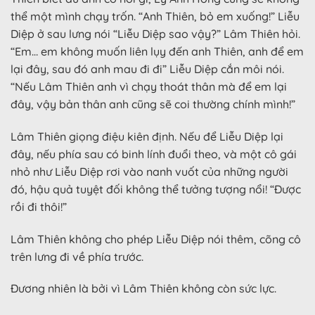
thể một mình chạy trốn. “Anh Thiên, bỏ em xuống!” Liễu
Diệp ở sau lưng nói “Liễu Diệp sao vậy?” Lâm Thiên hỏi.
“Em… em không muốn liên lụy đến anh Thiên, anh để em
lại đây, sau đó anh mau đi đi” Liễu Diệp cắn môi nói.
“Nếu Lâm Thiên anh vì chạy thoát thân mà để em lại
đây, vậy bản thân anh cũng sẽ coi thường chính mình!”
Lâm Thiên giọng điệu kiên định. Nếu để Liễu Diệp lại
đây, nếu phía sau có binh lính đuổi theo, và một cô gái
nhỏ như Liễu Diệp rơi vào nanh vuốt của những người
đó, hậu quả tuyệt đối không thể tưởng tượng nổi! “Được
rồi đi thôi!”
Lâm Thiên không cho phép Liễu Diệp nói thêm, cõng cô
trên lưng đi về phía trước.
Đương nhiên là bởi vì Lâm Thiên không còn sức lực.