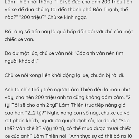
Lâm Thiên nói thẳng: “Tôi sẽ đưa cho anh 200 triệu tiền
vé xe để đưa chúng tôi đến thành phố Bảo Thạnh, thế
nào?” “200 triệu?” Chủ xe kinh ngạc.
Rõ ràng số tiền này là quá hấp dẫn đối với chủ của một
chiếc xe van.
Do dự một lúc, chủ xe vẫn nói: “Các anh vẫn nên tìm
người khác đi.”
Chủ xe nói xong liền khởi động lại xe, chuẩn bị rời đi.
Anh ta nhìn thấy trên người Lâm Thiên đều là máu như
vậy, cho nên 200 triệu anh ta cũng không dám cầm. “2
tỷ! Tôi sẽ cho anh 2 tỷ!” Lâm Thiên trực tiếp nâng giá
cao hơn. “2…2 tỷ?” Nghe xong con số này, chủ xe có vẻ
rất phấn khích, người đã quyết định rồi, lại do dự. “Sao
thế? Vẫn chê ít? Vậy 10 tỷ, có thể mua được mười chiếc
xe của anh!” Lâm Thiên nói. “Anh thực sự có thể bỏ ra 10