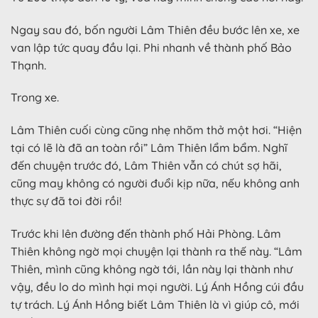
Ngay sau đó, bốn người Lâm Thiên đều bước lên xe, xe
van lập tức quay đầu lại. Phi nhanh về thành phố Bảo
Thạnh.
Trong xe.
Lâm Thiên cuối cùng cũng nhẹ nhõm thở một hơi. “Hiện
tại có lẽ là đã an toàn rồi” Lâm Thiên lẩm bẩm. Nghĩ
đến chuyện trước đó, Lâm Thiên vẫn có chút sợ hãi,
cũng may không có người đuổi kịp nữa, nếu không anh
thực sự đã toi đời rồi!
Trước khi lên đường đến thành phố Hải Phòng. Lâm
Thiên không ngờ mọi chuyện lại thành ra thế này. “Lâm
Thiên, mình cũng không ngờ tới, lần này lại thành như
vậy, đều lo do mình hại mọi người. Lý Ánh Hồng cúi đầu
tự trách. Lý Ánh Hồng biết Lâm Thiên là vì giúp cô, mới