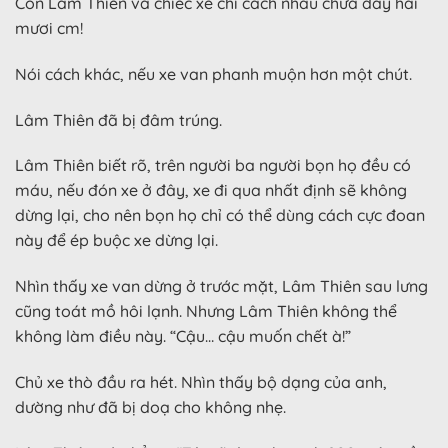
Còn Lâm Thiên và chiếc xe chỉ cách nhau chưa đầy hai
mươi cm!
Nói cách khác, nếu xe van phanh muộn hơn một chút.
Lâm Thiên đã bị đâm trúng.
Lâm Thiên biết rõ, trên người ba người bọn họ đều có
máu, nếu đón xe ở đây, xe đi qua nhất định sẽ không
dừng lại, cho nên bọn họ chỉ có thể dùng cách cực đoan
này để ép buộc xe dừng lại.
Nhìn thấy xe van dừng ở trước mặt, Lâm Thiên sau lưng
cũng toát mồ hôi lạnh. Nhưng Lâm Thiên không thể
không làm điều này. “Cậu… cậu muốn chết à!”
Chủ xe thò đầu ra hét. Nhìn thấy bộ dạng của anh,
dường như đã bị doạ cho không nhẹ.