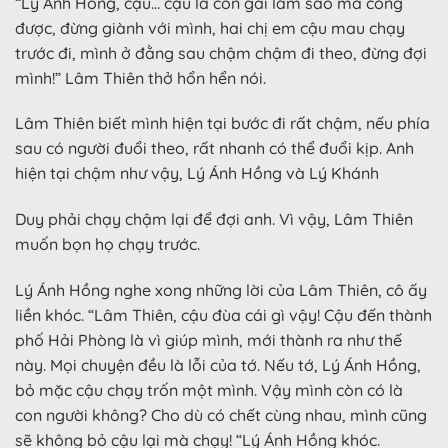
“Lý Ánh Hồng, cậu… cậu là con gái làm sao mà cõng
được, đừng giành với mình, hai chị em cậu mau chạy
trước đi, mình ở đằng sau chậm chậm đi theo, đừng đợi
mình!” Lâm Thiên thở hổn hển nói.
Lâm Thiên biết mình hiện tại bước đi rất chậm, nếu phía
sau có người đuổi theo, rất nhanh có thể đuổi kịp. Anh
hiện tại chậm như vậy, Lý Ánh Hồng và Lý Khánh
Duy phải chạy chậm lại để đợi anh. Vì vậy, Lâm Thiên
muốn bọn họ chạy trước.
Lý Ánh Hồng nghe xong những lời của Lâm Thiên, cô ấy
liền khóc. “Lâm Thiên, cậu đùa cái gì vậy! Cậu đến thành
phố Hải Phòng là vì giúp mình, mới thành ra như thế
này. Mọi chuyện đều là lỗi của tớ. Nếu tớ, Lý Ánh Hồng,
bỏ mặc cậu chạy trốn một mình. Vậy mình còn có là
con người không? Cho dù có chết cùng nhau, mình cũng
sẽ không bỏ cậu lại mà chạy! “Lý Ánh Hồng khóc.