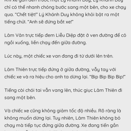
chỉ có thể nhanh chóng bước sang một bên, cho xe chạy
qua. “Chết tiệt!” Lý Khánh Duy không khỏi bật ra một
tiếng chửi. “Anh sẽ đứng bắt xe!”
Lâm Vân trực tiếp đem Liễu Diệp đặt ở ven đường để cô
ngồi xuống, liền chạy đến giữa đường.
Lúc này, một chiếc xe van đang đi từ dưới lên trên.
Lâm Thiên trực tiếp đứng ở giữa đường, vẫy tay với
chiếc xe và ra hiệu cho anh ta dừng lại. “Bip Bip Bip Bip!”
Tiếng còi chói tai vẫn vang lên, thúc giục Lâm Thiên đi
sang một bên.
Và chiếc xe cũng không giảm tốc độ nhiều. Rõ ràng là
không muốn dừng lại. Tuy nhiên, Lâm Thiên không bỏ
chạy mà tiếp tục đứng giữa đường. Xe đang tiến gần