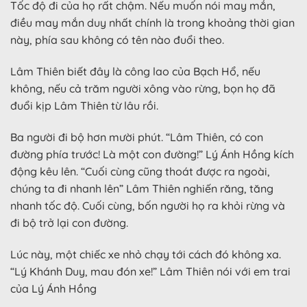
Tốc độ đi của họ rất chậm. Nếu muốn nói may mắn,
điều may mắn duy nhất chính là trong khoảng thời gian
này, phía sau không có tên nào đuổi theo.
Lâm Thiên biết đây là công lao của Bạch Hổ, nếu
không, nếu cả trăm người xông vào rừng, bọn họ đã
đuổi kịp Lâm Thiên từ lâu rồi.
Ba người đi bộ hơn mười phút. “Lâm Thiên, có con
đường phía trước! Là một con đường!” Lý Ánh Hồng kích
động kêu lên. “Cuối cùng cũng thoát được ra ngoài,
chúng ta đi nhanh lên” Lâm Thiên nghiến răng, tăng
nhanh tốc độ. Cuối cùng, bốn người họ ra khỏi rừng và
đi bộ trở lại con đường.
Lúc này, một chiếc xe nhỏ chạy tới cách đó không xa.
“Lý Khánh Duy, mau đón xe!” Lâm Thiên nói với em trai
của Lý Ánh Hồng