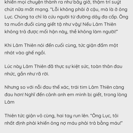
khiến mọi chuyện thành ra như bây giờ, thậm trí suýt
chút nữa mất mạng. “Lỗi không phải ở cậu, mà là ở ông
Lục. Chúng ta chỉ là cứu người từ đường dây đa cấp. Ông
ta muốn đuổi cùng giết tậ như vậy! Nếu Lâm Thiên
không trả được mối hận này, thề không làm người!”
Khi Lâm Thiên nói đến cuối cùng, tức giận đấm một
nhát vào ghế ngồi.
Lúc này Lâm Thiên đã thực sự kiệt sức, toàn thân đau
nhức, gần như rã rời.
Nhưng so với nỗi đau thể xác, trái tim Lâm Thiên càng
đau hơn! Nghĩ đến cảnh anh em mình bị giết, trong lòng
Lâm
Thiên tức giận vô cùng, hai tay run lên. “Ông Lục, tôi
nhất định phải khiến ông nợ máu phải trả bằng máu!”