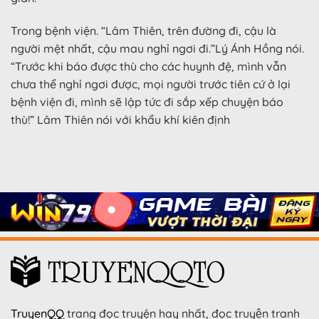
Trong bệnh viện. “Lâm Thiên, trên đường đi, cậu là
người mệt nhất, cậu mau nghỉ ngơi đi.”Lý Ánh Hồng nói.
“Trước khi báo được thù cho các huynh đệ, mình vẫn
chưa thể nghỉ ngơi được, mọi người trước tiên cứ ở lại
bệnh viện đi, mình sẽ lập tức đi sắp xếp chuyện báo
thù!” Lâm Thiên nói với khẩu khí kiên định
TruyenQQ
trang đọc truyện hay nhất, đọc truyện tranh