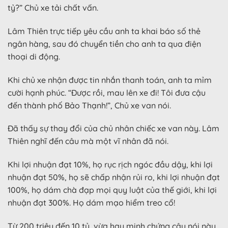
tỷ?” Chủ xe tải chất vấn.
Lâm Thiên trực tiếp yêu cầu anh ta khai báo số thẻ
ngân hàng, sau đó chuyển tiền cho anh ta qua điện
thoại di động.
Khi chủ xe nhận được tin nhắn thanh toán, anh ta mỉm
cười hạnh phúc. “Được rồi, mau lên xe đi! Tôi đưa cậu
đến thành phố Bảo Thạnh!”, Chủ xe van nói.
Đã thấy sự thay đổi của chủ nhân chiếc xe van này. Lâm
Thiên nghĩ đến câu mà một vĩ nhân đã nói.
Khi lợi nhuận đạt 10%, họ rục rịch ngóc đầu dậy, khi lợi
nhuận đạt 50%, họ sẽ chấp nhận rủi ro, khi lợi nhuận đạt
100%, họ dám chà đạp mọi quy luật của thế giới, khi lợi
nhuận đạt 300%. Họ dám mạo hiểm treo cổ!
Từ 200 triệu đến 10 tỷ, vừa hay minh chứng câu nói này.