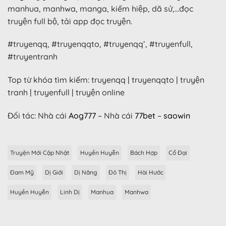
manhua, manhwa, manga, kiếm hiệp, dã sử,…đọc
truyện full bộ, tải app đọc truyện.
#truyenqq, #truyenqqto, #truyenqq’, #truyenfull,
#truyentranh
Top từ khóa tìm kiếm: truyenqq | truyenqqto | truyện
tranh | truyenfull | truyện online
Đối tác: Nhà cái
Aog777
– Nhà cái
77bet
–
saowin
Truyện Mới Cập Nhật
Huyền Huyễn
Bách Hợp
Cổ Đại
Đam Mỹ
Dị Giới
Dị Năng
Đô Thị
Hài Hước
Huyền Huyễn
Linh Dị
Manhua
Manhwa