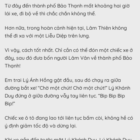
Từ đây đến thành phố Bảo Thạnh mất khoảng hai giờ
lái xe, đi bộ về thì chắc chắn không thể.
Hơn nữa, trong hoàn cảnh hiện tại, Lâm Thiên không
thể đi xa với một Liễu Diệp trên lưng.
Vì vậy, cách tốt nhất. Chỉ cần có thể đón một chiếc xe ở
đây, sau đó đưa bốn người Lâm Vân về thành phố Bảo
Thạnh!
Em trai Lý Ánh Hồng gật đầu, sau đó chạy ra giữa
đường bắt xe! “Chờ một chút! Chờ một chút!” Lý Khánh
Duy đứng ở giữa đường vẫy tay liên tục. “Bip Bip Bip
Bip!”
Chiếc xe ô tô đang lao tới liên tục bấm còi, không hề có
ý định giảm tốc độ và dừng lại.
Khi xe gần đến trước mặt Lý Khánh Duy, Lý Khánh Duy