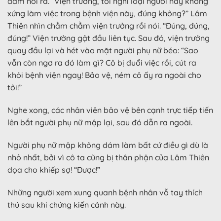
dám nói ra. “Viện trưởng, tôi nghĩ loại người này không
xứng làm việc trong bệnh viện này, đúng không?” Lâm
Thiên nhìn chằm chằm viện trưởng rồi nói. “Đúng, đúng,
đúng!” Viện trưởng gật đầu liên tục. Sau đó, viện trưởng
quay đầu lại và hét vào mặt người phụ nữ béo: “Sao
vẫn còn ngơ ra đó làm gì? Cô bị đuổi việc rồi, cút ra
khỏi bệnh viện ngay! Bảo vệ, ném cô ấy ra ngoài cho
tôi!”
Nghe xong, các nhân viên bảo vệ bên cạnh trực tiếp tiến
lên bắt người phụ nữ mập lại, sau đó dẫn ra ngoài.
Người phụ nữ mập không dám làm bất cứ điều gì dù là
nhỏ nhất, bởi vì cô ta cũng bị thân phận của Lâm Thiên
dọa cho khiếp sợ! “Được!”
Những người xem xung quanh bệnh nhân vỗ tay thích
thú sau khi chứng kiến cảnh này.