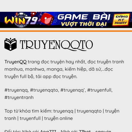
TruyenQQ
trang đọc truyện hay nhất, đọc truyện tranh
manhua, manhwa, manga, kiếm hiệp, dã sử,…đọc
truyện full bộ, tải app đọc truyện.
#truyenqq, #truyenqqto, #truyenqq’, #truyenfull,
#truyentranh
Top từ khóa tìm kiếm: truyenqq | truyenqqto | truyện
tranh | truyenfull | truyện online
Đối tác: Nhà cái
Aog777
– Nhà cái
77bet
–
saowin