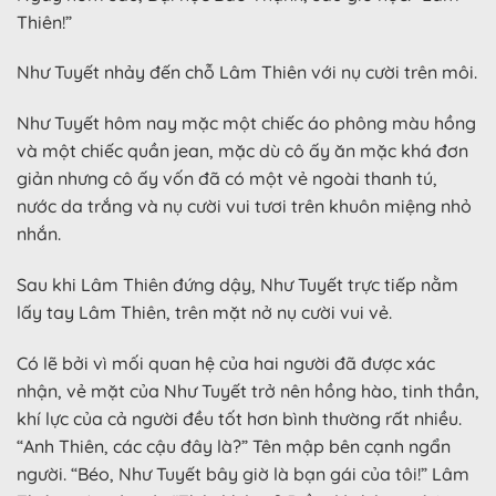
Thiên!”
Như Tuyết nhảy đến chỗ Lâm Thiên với nụ cười trên môi.
Như Tuyết hôm nay mặc một chiếc áo phông màu hồng
và một chiếc quần jean, mặc dù cô ấy ăn mặc khá đơn
giản nhưng cô ấy vốn đã có một vẻ ngoài thanh tú,
nước da trắng và nụ cười vui tươi trên khuôn miệng nhỏ
nhắn.
Sau khi Lâm Thiên đứng dậy, Như Tuyết trực tiếp nằm
lấy tay Lâm Thiên, trên mặt nở nụ cười vui vẻ.
Có lẽ bởi vì mối quan hệ của hai người đã được xác
nhận, vẻ mặt của Như Tuyết trở nên hồng hào, tinh thần,
khí lực của cả người đều tốt hơn bình thường rất nhiều.
“Anh Thiên, các cậu đây là?” Tên mập bên cạnh ngẩn
người. “Béo, Như Tuyết bây giờ là bạn gái của tôi!” Lâm