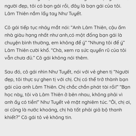
người đẹp, tôi có bạn gái rồi, đây là bạn gái của tôi.
Lâm Thiên nắm lấy tay Như Tuyết.
Cô gái tiếp tục nháy mắt nói: “Anh Lâm Thiên, cậu ấm
nhà giàu hạng nhất như anh,có một đống bạn gái là
chuyện bình thường, em không để ý” “Nhưng tôi để ý”
Lâm Thiên cười khổ. “Chà, xem ra sức quyến rũ của tôi
vẫn chưa đủ.” Cô gái không nói thêm.
Sau đó, cô gái nhìn Như Tuyết, nói với vẻ ghen tị “Người
đẹp, tôi thực sự ghen tị với chị. Chị có thể trở thành bạn
gái của anh Lâm Thiên. Chị chắc chắn phát tài rồi!” “Bạn
học này, tôi và Lâm Thiên ở bên nhau, không phải vì
anh ấy có tiền!” Như Tuyết vẻ mặt nghiêm túc. “Ôi, chị ơi,
ai cũng là nước khoáng, chị hà tất phải giả bộ thanh
khiết?” Cô gái tỏ vẻ không tin.