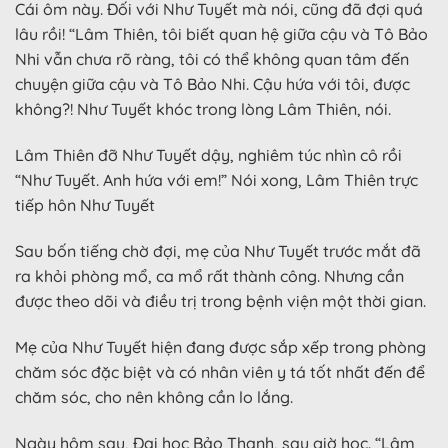
Cái ôm này. Đối với Như Tuyết mà nói, cũng đã đợi quá
lâu rồi! “Lâm Thiên, tôi biết quan hệ giữa cậu và Tô Bảo
Nhi vẫn chưa rõ ràng, tôi có thể không quan tâm đến
chuyện giữa cậu và Tô Bảo Nhi. Cậu hứa với tôi, được
không?! Như Tuyết khóc trong lòng Lâm Thiên, nói.
Lâm Thiên đỡ Như Tuyết dậy, nghiêm túc nhìn cô rồi
“Như Tuyết. Anh hứa với em!” Nói xong, Lâm Thiên trực
tiếp hôn Như Tuyết
Sau bốn tiếng chờ đợi, mẹ của Như Tuyết trước mắt đã
ra khỏi phòng mổ, ca mổ rất thành công. Nhưng cần
được theo dõi và điều trị trong bệnh viện một thời gian.
Mẹ của Như Tuyết hiện đang được sắp xếp trong phòng
chăm sóc đặc biệt và có nhân viên y tá tốt nhất đến để
chăm sóc, cho nên không cần lo lắng.
Ngày hôm sau, Đại học Bảo Thạnh, sau giờ học. “Lâm