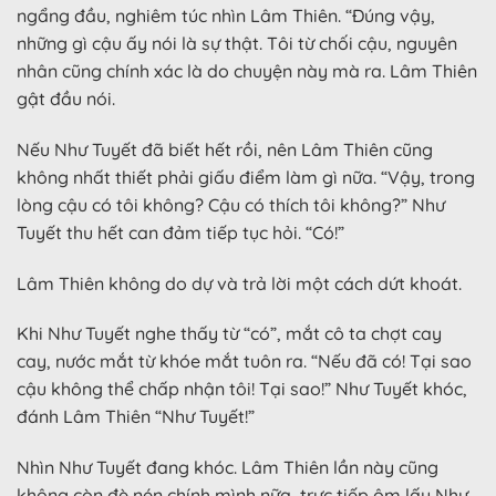
ngẩng đầu, nghiêm túc nhìn Lâm Thiên. “Đúng vậy,
những gì cậu ấy nói là sự thật. Tôi từ chối cậu, nguyên
nhân cũng chính xác là do chuyện này mà ra. Lâm Thiên
gật đầu nói.
Nếu Như Tuyết đã biết hết rồi, nên Lâm Thiên cũng
không nhất thiết phải giấu điểm làm gì nữa. “Vậy, trong
lòng cậu có tôi không? Cậu có thích tôi không?” Như
Tuyết thu hết can đảm tiếp tục hỏi. “Có!”
Lâm Thiên không do dự và trả lời một cách dứt khoát.
Khi Như Tuyết nghe thấy từ “có”, mắt cô ta chợt cay
cay, nước mắt từ khóe mắt tuôn ra. “Nếu đã có! Tại sao
cậu không thể chấp nhận tôi! Tại sao!” Như Tuyết khóc,
đánh Lâm Thiên “Như Tuyết!”
Nhìn Như Tuyết đang khóc. Lâm Thiên lần này cũng
không còn đè nén chính mình nữa, trực tiếp ôm lấy Như