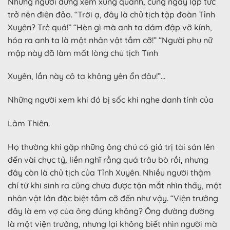
Những người đứng xem xung quanh, cũng ngay lập tức
trở nên điên đảo. “Trời ạ, đây là chủ tịch tập đoàn Tỉnh
Xuyên? Trẻ quá!” “Hèn gì mà anh ta dám đập vỡ kính,
hóa ra anh ta là một nhân vật tầm cỡ!” “Người phụ nữ
mập này đã làm mất lòng chủ tịch Tỉnh
Xuyên, lần này cô ta không yên ổn đâu!”…
Những người xem khi đó bị sốc khi nghe danh tính của
Lâm Thiên.
Họ thường khi gặp những ông chủ có giá trị tài sản lên
đến vài chục tỷ, liền nghĩ rằng quá trâu bò rồi, nhưng
đây còn là chủ tịch của Tỉnh Xuyên. Nhiều người thậm
chí từ khi sinh ra cũng chưa được tận mắt nhìn thấy, một
nhân vật lớn đặc biệt tầm cỡ đến như vậy. “Viện trưởng
đây là em vợ của ông đúng không? Ông đường đường
là một viện trưởng, nhưng lại không biết nhìn người mà