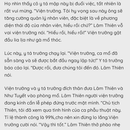
Họ nhìn thấy cô y tá mập này bị đuổi việc, tất nhiên là
rất vui mừng. “Viện trưởng. Tôi hy vọng sau này ông sẽ
tăng cường quản lý nhân viên, đặc biệt là về phương
diện thái độ của nhân viên, hiểu rồi chứ?” Lâm Thiên vỗ
vai viện trưởng nói. “Hiểu rồi, hiểu rồi!” Viện trưởng gật
đầu lia lịa như gà mổ thóc.
Lúc này, y tá trưởng chạy lại. “Viện trưởng, ca mổ đã
sẵn sàng và sẽ được bắt đầu ngay lập tức!” Y tá trưởng
báo cáo lại. “Được rồi, đưa chúng tôi đến đó. Lâm Thiên
nói.
Viện trưởng và y tá trưởng đích thân đưa Lâm Thiên và
Như Tuyết vào phòng mổ. Lâm Thiên người viện trưởng
đang kính cẩn lễ phép đứng trước mặt mình. “Chủ tịch
Thiên, tôi đã xem qua tình hình của ca phẫu thuật này.
Tỉ lệ thành công là 99%,cho nên xin đừng lo lắng.Viện
trưởng cười nói. “Vậy thì tốt.” Lâm Thiên thở phào nhẹ