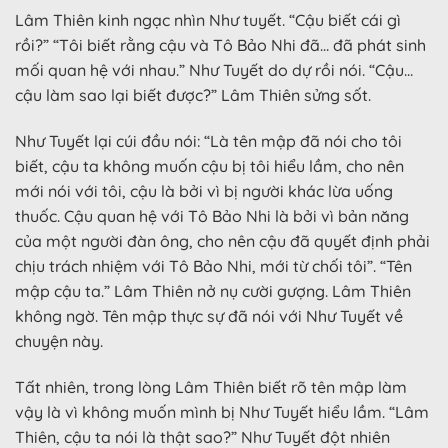
Lâm Thiên kinh ngạc nhìn Như tuyết. “Cậu biết cái gì
rồi?” “Tôi biết rằng cậu và Tô Bảo Nhi đã… đã phát sinh
mối quan hệ với nhau.” Như Tuyết do dự rồi nói. “Cậu…
cậu làm sao lại biết được?” Lâm Thiên sửng sốt.
Như Tuyết lại cúi đầu nói: “Là tên mập đã nói cho tôi
biết, cậu ta không muốn cậu bị tôi hiểu lầm, cho nên
mới nói với tôi, cậu là bởi vì bị người khác lừa uống
thuốc. Cậu quan hệ với Tô Bảo Nhi là bởi vì bản năng
của một người đàn ông, cho nên cậu đã quyết định phải
chịu trách nhiệm với Tô Bảo Nhi, mới từ chối tôi”. “Tên
mập cậu ta.” Lâm Thiên nở nụ cười gượng. Lâm Thiên
không ngờ. Tên mập thực sự đã nói với Như Tuyết về
chuyện này.
Tất nhiên, trong lòng Lâm Thiên biết rõ tên mập làm
vậy là vì không muốn mình bị Như Tuyết hiểu lầm. “Lâm
Thiên, cậu ta nói là thật sao?” Như Tuyết đột nhiên