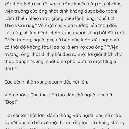
kết thân. Nếu như tôi vạch trần chuyện này ra, cái chức
viện trưởng của ông nhất định không được bảo toàn!”
Lâm Thiên nheo mắt, giọng điệu lạnh lùng. “Chủ tịch
Thiên. Cái này.” Vẻ mặt của viện trưởng liền thay đổi.
Lúc này, những bệnh nhân xung quanh cũng bắt đầu nói:
“Viện trưởng, người phụ nữ béo này luôn kiêu ngạo và
có thái độ không tốt. Hoá ra là em vợ của ông!” “Viện
trưởng, ông nhất định phải đưa ra một lời giải thích cho
thoả đáng!” “Đúng, nhất định phải đưa ra một lời giải
thích!”
Các bệnh nhân xung quanh đều hét lên.
Viện trưởng Chu tức giận lao đến chỗ người phụ nữ
“Bop!”
Hai cái tát thật lớn, đánh thẳng vào người phụ nữ mập.
Người phụ nữ béo vẻ mặt tỏ ra rất giận dữ nhưng không