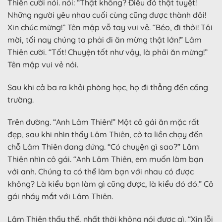
Thiên cười nói. nói: “Thật không? Điều đó thật tuyệt!
Những người yêu nhau cuối cùng cũng được thành đôi!
Xin chúc mừng!” Tên mập vỗ tay vui vẻ. “Béo, đi thôi! Tôi
mời, tối nay chúng ta phải đi ăn mừng thật lớn!” Lâm
Thiên cười. “Tốt! Chuyện tốt như vậy, là phải ăn mừng!”
Tên mập vui vẻ nói.
Sau khi cả ba ra khỏi phòng học, họ đi thẳng đến cổng
trường.
Trên đường. “Anh Lâm Thiên!” Một cô gái ăn mặc rất
đẹp, sau khi nhìn thấy Lâm Thiên, cô ta liền chạy đến
chỗ Lâm Thiên đang đứng. “Có chuyện gì sao?” Lâm
Thiên nhìn cô gái. “Anh Lâm Thiên, em muốn làm bạn
với anh. Chúng ta có thể làm bạn với nhau có được
không? Là kiểu bạn làm gì cũng được, là kiểu đó đó.” Cô
gái nháy mắt với Lâm Thiên.
Lâm Thiên thấy thế, nhất thời không nói được gì. “Xin lỗi