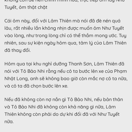
Tuyết, ôm thật chặt
Cái ôm này, đối với Lâm Thiên mà nói đã đè nén quá
lâu, rất nhiều lần không nhịn được muốn ôm Như Tuyết
vào lòng, như trong lòng chỉ có thể thầm mong ước. Tuy
nhiên, sau sự kiện ngày hôm qua, tâm lý của Lâm Thiên
đã thay đổi.
Hôm qua tại khu nghỉ dưỡng Thanh Sơn, Lâm Thiên đã
nói với Tô Bảo Nhi rằng nếu cô ta bước lên xe của Phạm
Nhật Long, anh sẽ không bao giờ còn mắc nợ cô ta nữa,
và cô ta đã chọn bước lên xe.
Nếu đã không còn nợ nần gì Tô Bảo Nhi, nếu bản thân
và Tô Bảo Nhi đã không còn khả năng gì nữa, Lâm
Thiên không còn phải do dự khi đối đã với Như Tuyết
nữa.