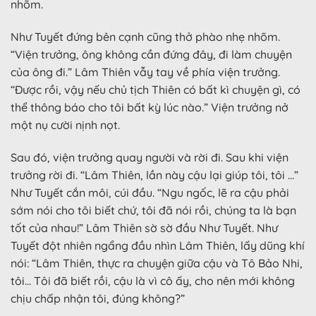
nhõm.
Như Tuyết đứng bên cạnh cũng thở phào nhẹ nhõm.
“Viện trưởng, ông không cần đứng đây, đi làm chuyện
của ông đi.” Lâm Thiên vẫy tay về phía viện trưởng.
“Được rồi, vậy nếu chủ tịch Thiên có bất kì chuyện gì, có
thể thông báo cho tôi bất kỳ lúc nào.” Viện trưởng nở
một nụ cười nịnh nọt.
Sau đó, viện trưởng quay người và rời đi. Sau khi viện
trưởng rời đi. “Lâm Thiên, lần này cậu lại giúp tôi, tôi …”
Như Tuyết cắn môi, cúi đầu. “Ngu ngốc, lẽ ra cậu phải
sớm nói cho tôi biết chứ, tôi đã nói rồi, chúng ta là bạn
tốt của nhau!” Lâm Thiên sờ sờ đầu Như Tuyết. Như
Tuyết đột nhiên ngẩng đầu nhìn Lâm Thiên, lấy dũng khí
nói: “Lâm Thiên, thực ra chuyện giữa cậu và Tô Bảo Nhi,
tôi… Tôi đã biết rồi, cậu là vì cô ấy, cho nên mới không
chịu chấp nhận tôi, đúng không?”