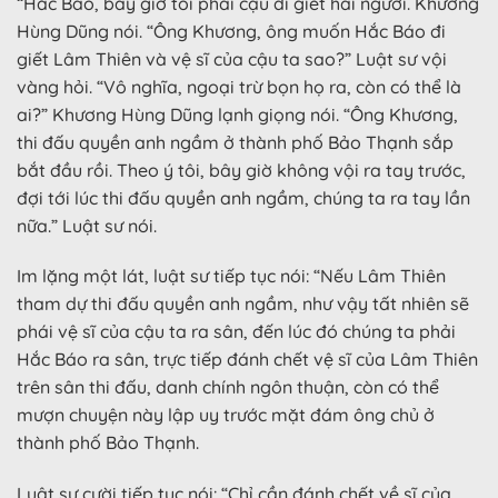
“Hắc Bảo, bây giờ tôi phải cậu đi giết hai người. Khương
Hùng Dũng nói. “Ông Khương, ông muốn Hắc Báo đi
giết Lâm Thiên và vệ sĩ của cậu ta sao?” Luật sư vội
vàng hỏi. “Vô nghĩa, ngoại trừ bọn họ ra, còn có thể là
ai?” Khương Hùng Dũng lạnh giọng nói. “Ông Khương,
thi đấu quyền anh ngầm ở thành phố Bảo Thạnh sắp
bắt đầu rồi. Theo ý tôi, bây giờ không vội ra tay trước,
đợi tới lúc thi đấu quyền anh ngầm, chúng ta ra tay lần
nữa.” Luật sư nói.
Im lặng một lát, luật sư tiếp tục nói: “Nếu Lâm Thiên
tham dự thi đấu quyền anh ngầm, như vậy tất nhiên sẽ
phái vệ sĩ của cậu ta ra sân, đến lúc đó chúng ta phải
Hắc Báo ra sân, trực tiếp đánh chết vệ sĩ của Lâm Thiên
trên sân thi đấu, danh chính ngôn thuận, còn có thể
mượn chuyện này lập uy trước mặt đám ông chủ ở
thành phố Bảo Thạnh.
Luật sư cười tiếp tục nói: “Chỉ cần đánh chết về sĩ của