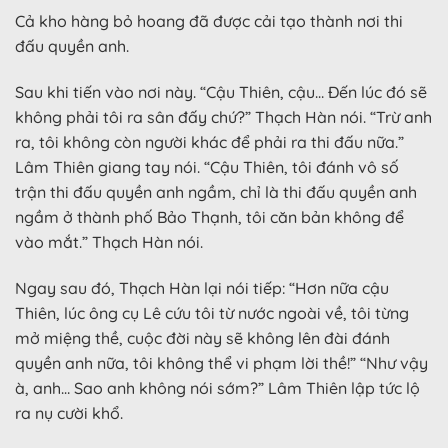
Cả kho hàng bỏ hoang đã được cải tạo thành nơi thi
đấu quyền anh.
Sau khi tiến vào nơi này. “Cậu Thiên, cậu… Đến lúc đó sẽ
không phải tôi ra sân đấy chứ?” Thạch Hàn nói. “Trừ anh
ra, tôi không còn người khác để phải ra thi đấu nữa.”
Lâm Thiên giang tay nói. “Cậu Thiên, tôi đánh vô số
trận thi đấu quyền anh ngầm, chỉ là thi đấu quyền anh
ngầm ở thành phố Bảo Thạnh, tôi căn bản không để
vào mắt.” Thạch Hàn nói.
Ngay sau đó, Thạch Hàn lại nói tiếp: “Hơn nữa cậu
Thiên, lúc ông cụ Lê cứu tôi từ nước ngoài về, tôi từng
mở miệng thề, cuộc đời này sẽ không lên đài đánh
quyền anh nữa, tôi không thể vi phạm lời thề!” “Như vậy
à, anh… Sao anh không nói sớm?” Lâm Thiên lập tức lộ
ra nụ cười khổ.