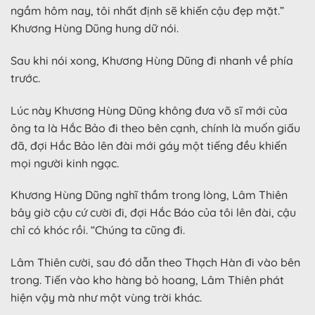
ngầm hôm nay, tôi nhất định sẽ khiến cậu đẹp mặt.”
Khương Hùng Dũng hung dữ nói.
Sau khi nói xong, Khương Hùng Dũng đi nhanh về phía
trước.
Lúc này Khương Hùng Dũng không đưa võ sĩ mới của
ông ta là Hắc Bảo đi theo bên cạnh, chính là muốn giấu
đã, đợi Hắc Bảo lên đài mới gáy một tiếng đều khiến
mọi người kinh ngạc.
Khương Hùng Dũng nghĩ thầm trong lòng, Lâm Thiên
bây giờ cậu cứ cười đi, đợi Hắc Báo của tôi lên đài, cậu
chỉ có khóc rồi. “Chúng ta cũng đi.
Lâm Thiên cười, sau đó dẫn theo Thạch Hàn đi vào bên
trong. Tiến vào kho hàng bỏ hoang, Lâm Thiên phát
hiện vậy mà như một vùng trời khác.