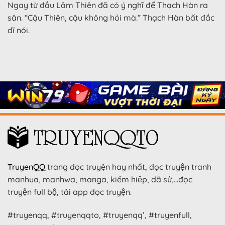
Ngay từ đầu Lâm Thiên đã có ý nghĩ để Thạch Hàn ra
sân. “Cậu Thiên, cậu không hỏi mà.” Thạch Hàn bất đắc
dĩ nói.
TruyenQQ
trang đọc truyện hay nhất, đọc truyện tranh
manhua, manhwa, manga, kiếm hiệp, dã sử,…đọc
truyện full bộ, tải app đọc truyện.
#truyenqq, #truyenqqto, #truyenqq’, #truyenfull,