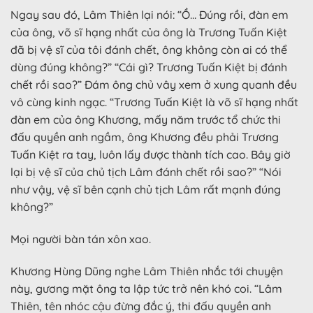
Ngay sau đó, Lâm Thiên lại nói: “Ồ… Đúng rồi, đàn em
của ông, võ sĩ hạng nhất của ông là Trương Tuấn Kiệt
đã bị vệ sĩ của tôi đánh chết, ông không còn ai có thể
dùng đúng không?” “Cái gì? Trương Tuấn Kiệt bị đánh
chết rồi sao?” Đám ông chủ vây xem ở xung quanh đều
vô cùng kinh ngạc. “Trương Tuấn Kiệt là võ sĩ hạng nhất
đàn em của ông Khương, mấy năm trước tổ chức thi
đấu quyền anh ngầm, ông Khương đều phải Trương
Tuấn Kiệt ra tay, luôn lấy được thành tích cao. Bây giờ
lại bị vệ sĩ của chủ tịch Lâm đánh chết rồi sao?” “Nói
như vậy, vệ sĩ bên cạnh chủ tịch Lâm rất mạnh đúng
không?”
Mọi người bàn tán xôn xao.
Khương Hùng Dũng nghe Lâm Thiên nhắc tới chuyện
này, gương mặt ông ta lập tức trở nên khó coi. “Lâm
Thiên, tên nhóc cậu đừng đắc ý, thi đấu quyền anh