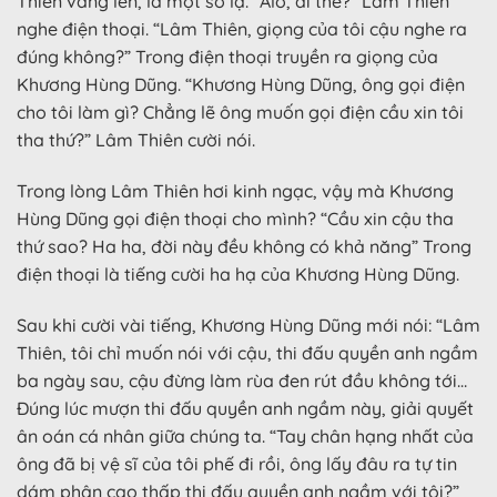
Thiên vang lên, là một số lạ. “Alo, ai thế?” Lâm Thiên
nghe điện thoại. “Lâm Thiên, giọng của tôi cậu nghe ra
đúng không?” Trong điện thoại truyền ra giọng của
Khương Hùng Dũng. “Khương Hùng Dũng, ông gọi điện
cho tôi làm gì? Chẳng lẽ ông muốn gọi điện cầu xin tôi
tha thứ?” Lâm Thiên cười nói.
Trong lòng Lâm Thiên hơi kinh ngạc, vậy mà Khương
Hùng Dũng gọi điện thoại cho mình? “Cầu xin cậu tha
thứ sao? Ha ha, đời này đều không có khả năng” Trong
điện thoại là tiếng cười ha hạ của Khương Hùng Dũng.
Sau khi cười vài tiếng, Khương Hùng Dũng mới nói: “Lâm
Thiên, tôi chỉ muốn nói với cậu, thi đấu quyền anh ngầm
ba ngày sau, cậu đừng làm rùa đen rút đầu không tới…
Đúng lúc mượn thi đấu quyền anh ngầm này, giải quyết
ân oán cá nhân giữa chúng ta. “Tay chân hạng nhất của
ông đã bị vệ sĩ của tôi phế đi rồi, ông lấy đâu ra tự tin
dám phân cao thấp thi đấu quyền anh ngầm với tôi?”