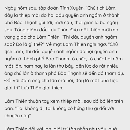
Ngày hôm sau, tập đoàn Tỉnh Xuyên. “Chủ tịch Lâm,
đây là thiệp mời do hội đấu quyền anh ngầm ở thành
phố Bảo Thạnh gửi tới, mời cậu, thời gian là ba ngày
sau. Tổng giám đốc Lưu Thân đưa một thiệp mời mạ
vàng giao cho Lâm Thiên. “Thi đấu quyền anh ngầm
sao? Đó là gì thế?” Vẻ mặt Lâm Thiên nghi ngờ. “Chủ
tịch Lâm, thi đấu quyền anh ngầm do hội quyền anh
ngầm ở thành phố Bảo Thạnh tổ chức, tổ chức hai năm
một lần, năm nay là lần thứ bảy, đến lúc đó rất nhiều
ông chủ lớn ở thành phố Bảo Thạnh sẽ đến đó tham dự.
Đối với đám ông chủ lớn mà nói, đây là một bữa tiệc
giải trí” Lưu Thân giải thích.
Lâm Thiên thuận tay xem thiệp mời, sau đó bỏ lên trên
bàn. “Tôi không đi, tôi không có hứng thú gì đối với
chuyện này”
Lâm Thiên đối với loại giải trí tàn nhẫn như vậy, quả