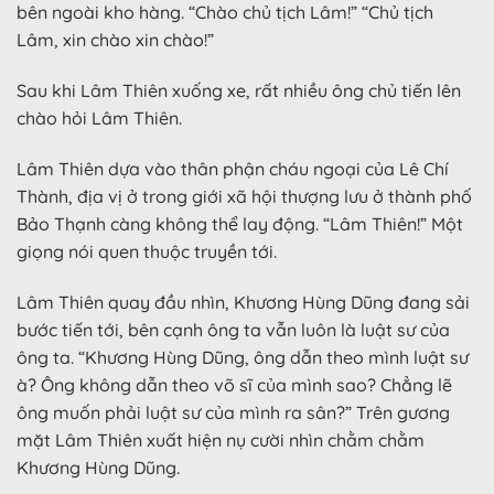
bên ngoài kho hàng. “Chào chủ tịch Lâm!” “Chủ tịch
Lâm, xin chào xin chào!”
Sau khi Lâm Thiên xuống xe, rất nhiều ông chủ tiến lên
chào hỏi Lâm Thiên.
Lâm Thiên dựa vào thân phận cháu ngoại của Lê Chí
Thành, địa vị ở trong giới xã hội thượng lưu ở thành phố
Bảo Thạnh càng không thể lay động. “Lâm Thiên!” Một
giọng nói quen thuộc truyền tới.
Lâm Thiên quay đầu nhìn, Khương Hùng Dũng đang sải
bước tiến tới, bên cạnh ông ta vẫn luôn là luật sư của
ông ta. “Khương Hùng Dũng, ông dẫn theo mình luật sư
à? Ông không dẫn theo võ sĩ của mình sao? Chẳng lẽ
ông muốn phải luật sư của mình ra sân?” Trên gương
mặt Lâm Thiên xuất hiện nụ cười nhìn chằm chằm
Khương Hùng Dũng.