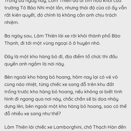
Trong ba ngày này, Lâm Thiên đã đi tìm hoa khôi của
trường Tô Bảo Nhi một lần, nhưng thái độ của cô ấy vẫn
rất kiên quyết, đó chính là không cần anh chịu trách
nhiệm.
Ba ngày sau, Lâm Thiên lái xe rời khỏi thành phố Bảo
Thạnh, đi tới một vùng ngoại ô ở huyện nhỏ.
Đây là một kho hàng bỏ đi, địa điểm tổ chức thi đấu
quyền anh ngầm là nơi này.
Bên ngoài kho hàng bỏ hoang, hôm nay lại có vẻ vô
cùng náo nhiệt, từng chiếc xe sang đỗ trên khu đất
trống trước kho hàng bỏ hoang, nếu không ai biết tình
hình đi ngang qua nơi này, chắc chắn sẽ bị dọa nhảy
dựng lên, bên ngoài một kho hàng bỏ hoang, sao có thể
đỗ nhiều xe sang như thế?
Lâm Thiên lái chiếc xe Lamborghini, chở Thạch Hàn đến