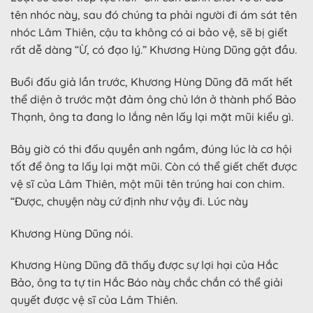
tên nhóc này, sau đó chúng ta phải người đi ám sát tên
nhóc Lâm Thiên, cậu ta không có ai bảo vệ, sẽ bị giết
rất dễ dàng “Ừ, có đạo lý.” Khương Hùng Dũng gật đầu.
Buổi đấu giả lần trước, Khương Hùng Dũng đã mất hết
thể diện ở trước mặt đảm ông chủ lớn ở thành phố Bảo
Thạnh, ông ta đang lo lắng nên lấy lại mặt mũi kiểu gì.
Bây giờ có thi đấu quyền anh ngầm, đúng lúc là cơ hội
tốt để ông ta lấy lại mặt mũi. Còn có thể giết chết được
vệ sĩ của Lâm Thiên, một mũi tên trúng hai con chim.
“Được, chuyện này cứ định như vậy đi. Lúc này
Khương Hùng Dũng nói.
Khương Hùng Dũng đã thấy được sự lợi hại của Hắc
Bảo, ông ta tự tin Hắc Báo này chắc chắn có thể giải
quyết được vệ sĩ của Lâm Thiên.