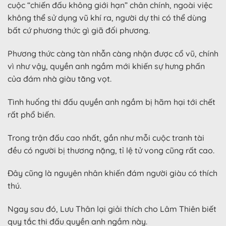
cuộc “chiến đấu không giới hạn” chân chính, ngoài việc
không thể sử dụng vũ khí ra, người dự thi có thể dùng
bất cứ phương thức gì giã đối phương.
Phương thức càng tàn nhẫn càng nhận được cổ vũ, chính
vì như vậy, quyền anh ngầm mới khiến sự hưng phấn
của đám nhà giàu tăng vọt.
Tình huống thi đấu quyền anh ngầm bị hãm hại tới chết
rất phổ biến.
Trong trận đấu cao nhất, gần như mỗi cuộc tranh tài
đều có người bị thương nặng, tỉ lệ tử vong cũng rất cao.
Đây cũng là nguyên nhân khiến đám người giàu có thích
thú.
Ngay sau đó, Lưu Thân lại giải thích cho Lâm Thiên biết
quy tắc thi đấu quyền anh ngầm này.