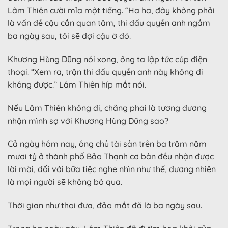
Lâm Thiên cười mỉa một tiếng. “Ha ha, đây không phải
là vấn đề cậu cần quan tâm, thi đấu quyền anh ngầm
ba ngày sau, tôi sẽ đợi cậu ở đó.
Khương Hùng Dũng nói xong, ông ta lập tức cúp điện
thoại. “Xem ra, trận thi đấu quyền anh này không đi
không được.” Lâm Thiên híp mắt nói.
Nếu Lâm Thiên không đi, chẳng phải là tương đương
nhận mình sợ với Khương Hùng Dũng sao?
Cả ngày hôm nay, ông chủ tài sản trên ba trăm năm
mươi tỷ ở thành phố Bảo Thạnh cơ bản đều nhận được
lời mời, đối với bữa tiệc nghe nhìn như thế, đương nhiên
là mọi người sẽ không bỏ qua.
Thời gian như thoi đưa, đảo mắt đã là ba ngày sau.