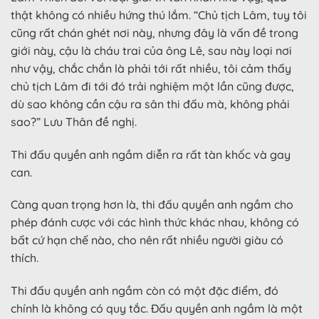
thật không có nhiều hứng thú lắm. “Chủ tịch Lâm, tuy tôi
cũng rất chán ghét nơi này, nhưng đây là vấn đề trong
giới này, cậu là cháu trai của ông Lê, sau này loại nơi
như vậy, chắc chắn là phải tới rất nhiều, tôi cảm thấy
chủ tịch Lâm đi tới đó trải nghiệm một lần cũng được,
dù sao không cần cậu ra sân thi đấu mà, không phải
sao?” Lưu Thân đề nghị.
Thi đấu quyền anh ngầm diễn ra rất tàn khốc và gay
can.
Càng quan trọng hơn là, thi đấu quyền anh ngầm cho
phép đánh cược với các hình thức khác nhau, không có
bất cứ hạn chế nào, cho nên rất nhiều người giàu có
thích.
Thi đấu quyền anh ngầm còn có một đặc điểm, đó
chính là không có quy tắc. Đấu quyền anh ngầm là một