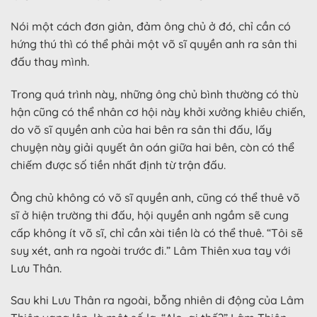
Nói một cách đơn giản, đảm ông chủ ở đó, chỉ cần có
hứng thú thì có thể phải một võ sĩ quyền anh ra sân thi
đấu thay mình.
Trong quá trình này, những ông chủ bình thường có thù
hận cũng có thể nhân cơ hội này khởi xưởng khiêu chiến,
do võ sĩ quyền anh của hai bên ra sân thi đấu, lấy
chuyện này giải quyết ân oán giữa hai bên, còn có thể
chiếm được số tiền nhất định từ trận đấu.
Ông chủ không có võ sĩ quyền anh, cũng có thể thuê võ
sĩ ở hiện trường thi đấu, hội quyền anh ngầm sẽ cung
cấp không ít võ sĩ, chỉ cần xài tiền là có thể thuê. “Tôi sẽ
suy xét, anh ra ngoài trước đi.” Lâm Thiên xua tay với
Lưu Thân.
Sau khi Lưu Thân ra ngoài, bỗng nhiên di động của Lâm