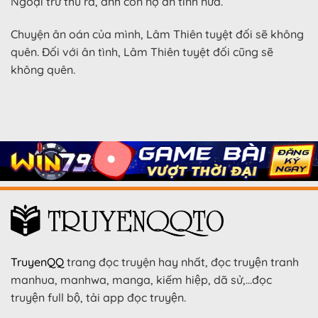
Ngoại trừ thù ra, anh còn nợ ân tình nữa.
Chuyện ân oán của mình, Lâm Thiên tuyệt đối sẽ không
quên. Đối với ân tình, Lâm Thiên tuyệt đối cũng sẽ
không quên.
TruyenQQ
trang đọc truyện hay nhất, đọc truyện tranh
manhua, manhwa, manga, kiếm hiệp, dã sử,…đọc
truyện full bộ, tải app đọc truyện.