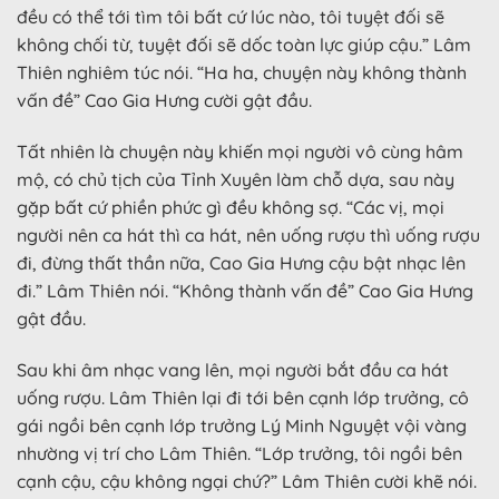
đều có thể tới tìm tôi bất cứ lúc nào, tôi tuyệt đối sẽ
không chối từ, tuyệt đối sẽ dốc toàn lực giúp cậu.” Lâm
Thiên nghiêm túc nói. “Ha ha, chuyện này không thành
vấn đề” Cao Gia Hưng cười gật đầu.
Tất nhiên là chuyện này khiến mọi người vô cùng hâm
mộ, có chủ tịch của Tỉnh Xuyên làm chỗ dựa, sau này
gặp bất cứ phiền phức gì đều không sợ. “Các vị, mọi
người nên ca hát thì ca hát, nên uống rượu thì uống rượu
đi, đừng thất thần nữa, Cao Gia Hưng cậu bật nhạc lên
đi.” Lâm Thiên nói. “Không thành vấn đề” Cao Gia Hưng
gật đầu.
Sau khi âm nhạc vang lên, mọi người bắt đầu ca hát
uống rượu. Lâm Thiên lại đi tới bên cạnh lớp trưởng, cô
gái ngồi bên cạnh lớp trưởng Lý Minh Nguyệt vội vàng
nhường vị trí cho Lâm Thiên. “Lớp trưởng, tôi ngồi bên
cạnh cậu, cậu không ngại chứ?” Lâm Thiên cười khẽ nói.