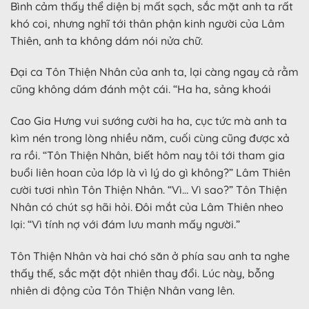
Bình cảm thấy thể diện bị mất sạch, sắc mặt anh ta rất
khó coi, nhưng nghĩ tới thân phận kinh người của Lâm
Thiên, anh ta không dám nói nửa chữ.
Đại ca Tôn Thiện Nhân của anh ta, lại càng ngay cả rằm
cũng không dám đánh một cái. “Ha ha, sảng khoái
Cao Gia Hưng vui sướng cười ha ha, cục tức mà anh ta
kìm nén trong lòng nhiều năm, cuối cùng cũng được xả
ra rồi. “Tôn Thiện Nhân, biết hôm nay tôi tới tham gia
buổi liên hoan của lớp là vì lý do gì không?” Lâm Thiên
cười tươi nhìn Tôn Thiện Nhân. “Vì… Vì sao?” Tôn Thiện
Nhân có chút sợ hãi hỏi. Đôi mắt của Lâm Thiên nheo
lại: “Vì tính nợ với đám lưu manh mấy người.”
Tôn Thiện Nhân và hai chó săn ở phía sau anh ta nghe
thấy thế, sắc mặt đột nhiên thay đổi. Lúc này, bỗng
nhiên di động của Tôn Thiện Nhân vang lên.