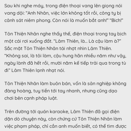
Sau khi nghe máy, trong điện thoại vang lên giọng nói
vang dội: “Anh Nhân, việc lớn không tốt rồi, công ty bị
cảnh sát niêm phong. Còn nói là muốn bắt anh!” “Bich!”
Tôn Thiện Nhân nghe thấy thế, điện thoại trong tay bịch
một cái rơi xuống đất. “Lâm Thiên, là… Là cậu làm à?”
Sắc mặt Tôn Thiện Nhân tái nhợt nhìn Lâm Thiên.
“Không sai, là tôi làm, cậu hung hãn nhiều năm như vậy,
ngày lành đã hết rồi, mười năm kế tiếp trải qua trong tù
đi” Lâm Thiên lạnh nhạt nói.
Tôn Thiện Nhân làm buôn bán, vốn là sản nghiệp không
đàng hoàng, tuy tiền tới tay nhanh, nhưng cũng dạo
chơi bên cạnh pháp luật.
Trên đường tới quán karaoke, Lâm Thiên đã gọi điện
dặn dò chuyện này, còn chứng cứ Tôn Thiện Nhân làm
việc phạm pháp, chỉ cần anh muốn biết, có thể tìm được