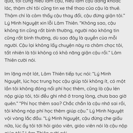
quá, tôi cũng hiểu lầm cậu, hiểu lầm cậu đang khoác
lác, thậm chí tôi cũng tin xe thể thao của cậu là thuê.
Thậm chí là cảm thấy cậu thay đổi, cậu đừng giận tôi.”
Lý Minh Nguyệt xin lỗi Lâm Thiên. “Không sao, cậu
không tin cũng rất bình thường, người nào không tin
cũng rất bình thường, dù sao đây là quyền của mỗi
người. Cậu lại không lấy chuyện này ra châm chọc tôi,
tất nhiên là tôi không có khả năng giận cậu rồi.” Lâm
Thiên cười nói.
Im lặng một lát, Lâm Thiên tiếp tục nói: “Lý Minh
Nguyệt, lúc học trung học cậu giúp tôi không ít, có một
lần tôi không đóng nổi phí học thêm, cũng là cậu lén
nộp giúp tôi, tôi đều ghi nhớ ở trong lòng, chưa bao giờ
quên.” “Phí học thêm sao? Chắc chắn là cậu nhớ sai rồi,
tôi không nộp phí học thêm giúp cậu.” Lý Minh Nguyệt
vội vàng lắc đầu. “Lý Minh Nguyệt, cậu đừng che giấu
nữa, lúc ấy tôi tới hỏi giáo viên, giáo viên nói là cậu nộp