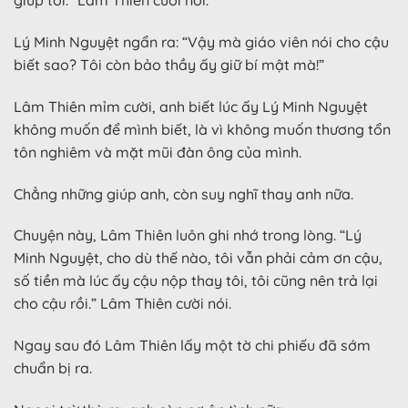
giúp tôi.” Lâm Thiên cười nói.
Lý Minh Nguyệt ngẩn ra: “Vậy mà giáo viên nói cho cậu
biết sao? Tôi còn bảo thầy ấy giữ bí mật mà!”
Lâm Thiên mỉm cười, anh biết lúc ấy Lý Minh Nguyệt
không muốn để mình biết, là vì không muốn thương tổn
tôn nghiêm và mặt mũi đàn ông của mình.
Chẳng những giúp anh, còn suy nghĩ thay anh nữa.
Chuyện này, Lâm Thiên luôn ghi nhớ trong lòng. “Lý
Minh Nguyệt, cho dù thế nào, tôi vẫn phải cảm ơn cậu,
số tiền mà lúc ấy cậu nộp thay tôi, tôi cũng nên trả lại
cho cậu rồi.” Lâm Thiên cười nói.
Ngay sau đó Lâm Thiên lấy một tờ chi phiếu đã sớm
chuẩn bị ra.