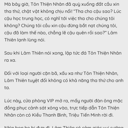
Mà bây giờ, Tôn Thiện Nhân đã quỳ xuống đất cầu xin
tha thứ, chật vật không chịu nổi! “Tha cho cậu sao? Lúc
cậu học trung học, có nghĩ tới việc tha cho chúng tôi
không? Chúng tôi cầu xin cậu đừng bắt nạt chúng tôi,
cậu đã làm thế nào, chẳng lẽ cậu quên rồi sao?” Lâm
Thiên lạnh lùng nói.
Sau khi Lâm Thiên nói xong, lập tức đá Tôn Thiện Nhân
ra xa.
Đối với loại người cặn bã, xấu xa như Tôn Thiện Nhân,
Lâm Thiên tuyệt đối không có khả năng tha thứ cho anh
ta.
Lúc này, cửa phòng VIP mở ra, mấy người đàn ông mặc
đồng phục cảnh sát xông vào, trực tiếp dẫn Tôn Thiện
Nhân còn có Kiều Thanh Bình, Triệu Tiến Minh rời đi.
Nhìn bọn họ bị đưa đi, Lâm Thiên có cảm giác vui sướng