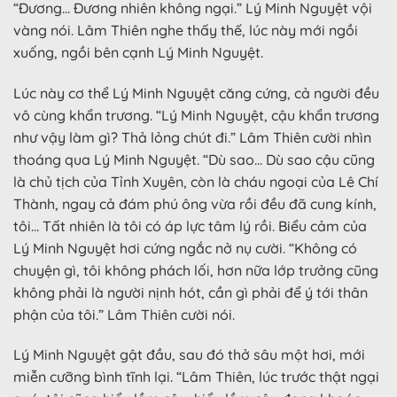
“Đương… Đương nhiên không ngại.” Lý Minh Nguyệt vội
vàng nói. Lâm Thiên nghe thấy thế, lúc này mới ngồi
xuống, ngồi bên cạnh Lý Minh Nguyệt.
Lúc này cơ thể Lý Minh Nguyệt căng cứng, cả người đều
vô cùng khẩn trương. “Lý Minh Nguyệt, cậu khẩn trương
như vậy làm gì? Thả lỏng chút đi.” Lâm Thiên cười nhìn
thoáng qua Lý Minh Nguyệt. “Dù sao… Dù sao cậu cũng
là chủ tịch của Tỉnh Xuyên, còn là cháu ngoại của Lê Chí
Thành, ngay cả đám phú ông vừa rồi đều đã cung kính,
tôi… Tất nhiên là tôi có áp lực tâm lý rồi. Biểu cảm của
Lý Minh Nguyệt hơi cứng ngắc nở nụ cười. “Không có
chuyện gì, tôi không phách lối, hơn nữa lớp trưởng cũng
không phải là người nịnh hót, cần gì phải để ý tới thân
phận của tôi.” Lâm Thiên cười nói.
Lý Minh Nguyệt gật đầu, sau đó thở sâu một hơi, mới
miễn cưỡng bình tĩnh lại. “Lâm Thiên, lúc trước thật ngại