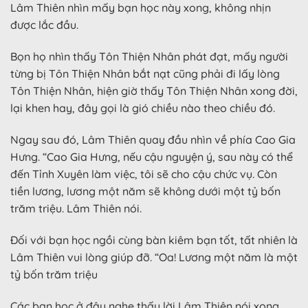
Lâm Thiên nhìn mấy bạn học này xong, không nhịn
được lắc đầu.
Bọn họ nhìn thấy Tôn Thiện Nhân phát đạt, mấy người
từng bị Tôn Thiện Nhân bắt nạt cũng phải đi lấy lòng
Tôn Thiện Nhân, hiện giờ thấy Tôn Thiện Nhân xong đời,
lại khen hay, đây gọi là gió chiều nào theo chiều đó.
Ngay sau đó, Lâm Thiên quay đầu nhìn về phía Cao Gia
Hưng. “Cao Gia Hưng, nếu cậu nguyện ý, sau này có thể
đến Tỉnh Xuyên làm việc, tôi sẽ cho cậu chức vụ. Còn
tiền lương, lương một năm sẽ không dưới một tỷ bốn
trăm triệu. Lâm Thiên nói.
Đối với bạn học ngồi cùng bàn kiêm bạn tốt, tất nhiên là
Lâm Thiên vui lòng giúp đỡ. “Oa! Lương một năm là một
tỷ bốn trăm triệu
Các bạn học ở đây nghe thấy lời Lâm Thiên nói xong,