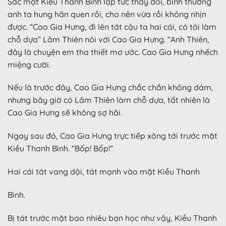
Sắc mặt Kiều Thanh Bình lập tức thay đổi, bình thường
anh ta hung hãn quen rồi, cho nên vừa rồi không nhịn
được. “Cao Gia Hưng, đi lên tát cậu ta hai cái, có tôi làm
chỗ dựa” Lâm Thiên nói với Cao Gia Hưng. “Anh Thiên,
đây là chuyện em tha thiết mơ ước. Cao Gia Hưng nhếch
miệng cười.
Nếu là trước đây, Cao Gia Hưng chắc chắn không dám,
nhưng bây giờ có Lâm Thiên làm chỗ dựa, tất nhiên là
Cao Gia Hưng sẽ không sợ hãi.
Ngay sau đó, Cao Gia Hưng trực tiếp xông tới trước mặt
Kiều Thanh Bình. “Bốp! Bốp!”
Hai cái tát vang dội, tát mạnh vào mặt Kiều Thanh
Bình.
Bị tát trước mặt bao nhiêu bạn học như vậy, Kiều Thanh