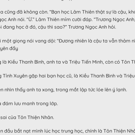
ô ta cũng đã không còn. “Bạn học Lâm Thiên thật sự là cậu, 
Ngọc Anh nói. “Ừ.” Lâm Thiên mỉm cười đáp. “Trương Ngọc Anh
Tôi đang học ở đó, cậu thì sao?” Trương Ngọc Anh hỏi.
i một giọng nói vang dội: “Đương nhiên là cậu ta vẫn thảm n
uyên đấy
là Kiều Thanh Bình, anh ta và Triệu Tiến Minh, còn có Tôn T
Tỉnh Xuyên gặp hai bạn học cũ, là Kiều Thanh Bình và Triệu
 nhìn thấy anh ta xong, trong mắt lập tức lóe lên ý lạnh.
ủa đám lưu manh trong lớp.
 sai của Tôn Thiện Nhân.
 đầu bắt nạt mình lúc học trung học, chính là Tôn Thiện Nh