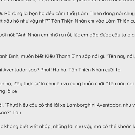
i. Rõ ràng là bọn họ đều cảm thấy Lâm Thiên đang nói chuyệ
 xấu hổ như vậy nhỉ?” Tôn Thiện Nhân chỉ vào Lâm Thiên cư
ười nói: “Anh Nhân em nhớ ra rồi, lúc em gặp được cậu ta ở 
 Bình, muốn biết Kiều Thanh Bình sắp nói gì. “Tên này nói,
ni Aventador sao? Phụt! Ha ha. Tôn Thiện Nhân cười to.
n họ, đây thực sự là chuyện vô cùng buồn cười. “Tên này nói
ng là xe
. “Phụt! Nếu cậu có thể lái xe Lamborghini Aventador, như v
sao?” Tôn
ác không biết viết nháp, những lời như vậy mà có thể khoác