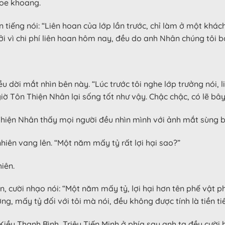
hoe khoang.
tiếng nói: “Liên hoan của lớp lần trước, chỉ làm ở một khách 
i vì chi phí liên hoan hôm nay, đều do anh Nhân chúng tôi b
u dời mắt nhìn bên này. “Lúc trước tôi nghe lớp trưởng nói, 
iờ Tôn Thiện Nhân lại sống tốt như vậy. Chậc chậc, có lẽ bây 
iện Nhân thấy mọi người đều nhìn mình với ảnh mắt sùng bái
hiên vang lên. “Một năm mấy tỷ rất lợi hại sao?”
iên.
 cười nhạo nói: “Một năm mấy tỷ, lợi hại hơn tên phế vật ph
ờng, mấy tỷ đối với tôi mà nói, đều không được tính là tiền ti
iều Thanh Bình, Triệu Tiến Minh ở phía sau anh ta đều cười 