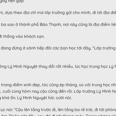
ngày hẹn gặp.
i, dựa theo địa chỉ mà lớp trưởng gửi cho mình, đi tới địa đi
ba sao ở thành phố Bảo Thạnh, nơi này cũng là địa điểm li
đi thẳng vào khách sạn.
đang đứng ở sảnh tiếp đãi các bạn học tới đây. “Lớp trưởn
g Lý Minh Nguyệt thay đổi rất nhiều, lúc học trung học Lý 
rang điểm xinh đẹp, tóc cũng ép tháng, so với trung học nhì
tới, cuối cùng hôm nay cậu cũng đến rồi. Lớp trưởng Lý Minh
khá ổn. Lý Minh Nguyệt hỏi. cười nói.
ục nói: “Cậu lên tầng trước đi, lên tầng ba rẽ trái, đi tới ph
” Lâm Thiên gật đầu, sau đó đi tới thang máy. Trong phòng VI