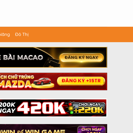
 Năng
Đô Thị