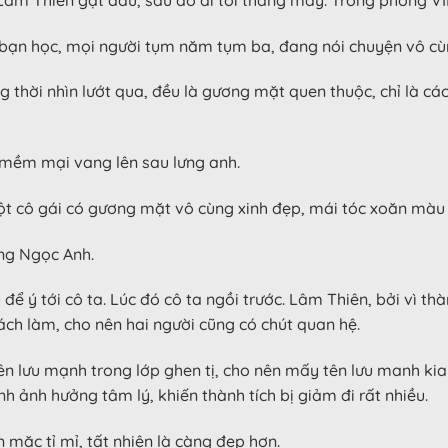
 bạn học, mọi người tụm năm tụm ba, đang nói chuyện vô cù
 thời nhìn lướt qua, đều là gương mặt quen thuộc, chỉ là các
 mềm mại vang lên sau lưng anh.
ột cô gái có gương mặt vô cùng xinh đẹp, mái tóc xoăn màu
ơng Ngọc Anh.
để ý tới cô ta. Lúc đó cô ta ngồi trước. Lâm Thiên, bởi vì t
ch làm, cho nên hai người cũng có chút quan hệ.
n lưu mạnh trong lớp ghen tị, cho nên mấy tên lưu manh kia
h ảnh hưởng tâm lý, khiến thành tích bị giảm đi rất nhiều.
mặc tỉ mỉ, tất nhiên là càng đẹp hơn.