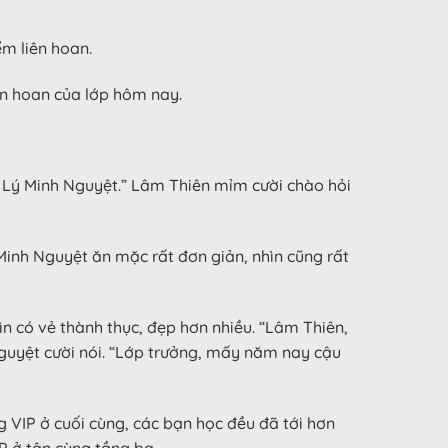
ểm liên hoan.
ên hoan của lớp hôm nay.
g Lý Minh Nguyệt.” Lâm Thiên mỉm cười chào hỏi
Minh Nguyệt ăn mặc rất đơn giản, nhìn cũng rất
n có vẻ thành thục, đẹp hơn nhiều. “Lâm Thiên,
 Nguyệt cười nói. “Lớp trưởng, mấy năm nay cậu
òng VIP ở cuối cùng, các bạn học đều đã tới hơn
P ở tận cùng tầng ba.