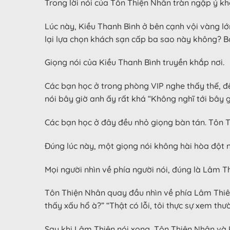
Trong lời nói của Tôn Thiện Nhân tràn ngập ý k
Lúc này, Kiều Thanh Bình ở bên cạnh vội vàng lớn 
lại lựa chọn khách sạn cấp ba sao này không? Bở
Giọng nói của Kiều Thanh Bình truyền khắp nơi.
Các bạn học ở trong phòng VIP nghe thấy thế, đề
nói bây giờ anh ấy rất khá “Không nghĩ tới bây g
Các bạn học ở đây đều nhỏ giọng bàn tán. Tôn Th
Đúng lúc này, một giọng nói không hài hòa đột n
Mọi người nhìn về phía người nói, đúng là Lâm Th
Tôn Thiện Nhân quay đầu nhìn về phía Lâm Thiên,
thấy xấu hổ à?” “Thật có lỗi, tôi thực sự xem thư
Sau khi Lâm Thiên nói xong, Tôn Thiện Nhân và K