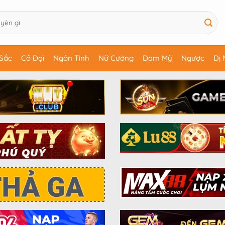
Sắc
Cổ Đại
Ngôn Tình
Nữ Cường
Đam Mỹ
Ngược
Dị