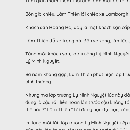
Thời gian thấm thoắt thoi đưa, đảo mắt đã tới 
Bốn giờ chiều, Lâm Thiên lái chiếc xe Lamborghin
Khách sạn Hoàng Hà, đây là một khách sạn cấp 
Lâm Thiên đỗ xe trong bãi đậu xe xong, lập tức 
Tầng một khách sạn, lớp trưởng Lý Minh Nguyệt 
Lý Minh Nguyệt.
Ba năm không gặp, Lâm Thiên phát hiện lớp trưởn
bình thường.
Nhưng mà lớp trưởng Lý Minh Nguyệt lúc này đã t
đúng là cậu rồi, liên hoan lần trước cậu không 
thế nào?” Lâm Thiên “Tôi đang học đại học, cũng 
Im lặng một lát, lớp trưởng Lý Minh Nguyệt tiếp t
nửa, cậu lên ôn chuyện với bọn họ trước đi.” “Ừ.