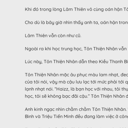
Khi đó trong lòng Lâm Thiên vô cùng oán hận T
Cho dù là bây giờ nhìn thấy anh ta, oán hận tro
Lâm Thiên vẫn còn như cũ.
Ngoài ra khi học trung học, Tôn Thiện Nhân vẫ
Lúc này, Tôn Thiện Nhân dẫn theo Kiều Thanh Bì
Tôn Thiện Nhân mặc âu phục màu lam nhạt, đeo k
của tôi nói, vậy mà cậu lưu lạc tới mức phải tới
lạnh nhạt nói. “Haizz, là bạn học với nhau, tôi t
học, tôi sẽ không bạc đãi cậu.” Tôn Thiện Nhân 
Anh kinh ngạc nhìn chằm chằm Tôn Thiện Nhân. 
Bình và Triệu Tiến Minh đều đang làm việc ở côn