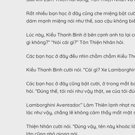
Rất nhiều bạn học ở đây cũng che miệng bật cườ
dám mạnh miệng nói như thế, sao cậu không biết
Lúc này, Kiều Thanh Bình ở bên cạnh anh ta lại c
gì không?” “Nói cái gì?” Tôn Thiện Nhân hỏi.
Các bạn học ở đây đều nhìn chằm chằm Kiều Thanh
Kiều Thanh Bình cười nói. “Cái gì? Xe Lamborghi
Các bạn học ở đây cũng bật cười, ở trong mắt bọ
hỏi. “Đúng thế, tôi nói như vậy thật, xe của tôi đú
Lamborghini Aventador.” Lâm Thiên lạnh nhạt nói
lác như vậy, chẳng lẽ không cảm thấy mất mặt 
Thiện Nhân cười nói. “Đúng vậy, tên này khoác l
lớp cũng nhỏ giọng nói.