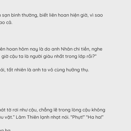
sạn bình thường, biết liên hoan hiện giờ, vì sao
ao cả.
liên hoan hôm nay là do anh Nhân chi tiền, nghe
giờ cậu ta là người giàu nhất trong lớp rồi?”
, tất nhiên là anh ta vô cùng hưởng thụ.
át tờ rơi như cậu, chẳng lẽ trong lòng cậu không
êu vặt.” Lâm Thiên lạnh nhạt nói. “Phụt!” “Ha ha!”
ha ha.