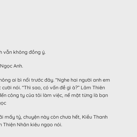
h vẫn không đồng ý.
 Ngọc Anh.
ng ai bì nổi trước đây. “Nghe hai người anh em
 cười nói. “Thì sao, có vấn đề gì à?” Lâm Thiên
đến công ty của tôi làm việc, nể mặt từng là bạn
gọc
i mấy tỷ, chuyện này còn chưa hết, Kiều Thanh
n Thiện Nhân kiêu ngạo nói.