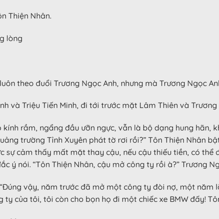
ôn Thiện Nhân.
ng lòng
n luôn theo đuổi Trương Ngọc Anh, nhưng mà Trương Ngọc An
nh và Triệu Tiến Minh, đi tới trước mặt Lâm Thiên và Trương
ính rầm, ngẩng đầu ưỡn ngực, vẫn là bộ dạng hung hãn, khô
 quảng trường Tỉnh Xuyên phát tờ rơi rồi?” Tôn Thiện Nhân bật
hực sự cảm thấy mất mặt thay cậu, nếu cậu thiếu tiền, có thể 
đắc ý nói. “Tôn Thiện Nhân, cậu mở công ty rồi à?” Trương N
“Đúng vậy, năm trước đã mở một công ty đòi nợ, một năm lã
g ty của tôi, tôi còn cho bọn họ đi một chiếc xe BMW đấy! Tô