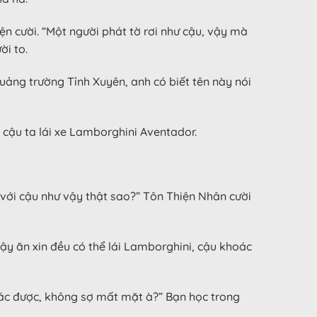
n cười. “Một người phát tờ rơi như cậu, vậy mà
ời to.
quảng trường Tỉnh Xuyên, anh có biết tên này nói
 cậu ta lái xe Lamborghini Aventador.
 với cậu như vậy thật sao?” Tôn Thiện Nhân cười
ậy ăn xin đều có thể lái Lamborghini, cậu khoác
 lác được, không sợ mất mặt à?” Bạn học trong