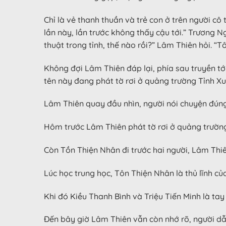
Chỉ là vẻ thanh thuần và trẻ con ở trên người c
lần này, lần trước không thấy cậu tới.” Trương 
thuật trong tỉnh, thế nào rồi?” Lâm Thiên hỏi. “
Không đợi Lâm Thiên đáp lại, phía sau truyền tớ
tên này đang phát tờ rơi ở quảng trường Tỉnh X
Lâm Thiên quay đầu nhìn, người nói chuyện đúng 
Hôm trước Lâm Thiên phát tờ rơi ở quảng trường 
Còn Tồn Thiện Nhân đi trước hai người, Lâm Thiên
Lúc học trung học, Tôn Thiện Nhân là thủ lĩnh c
Khi đó Kiều Thanh Bình và Triệu Tiến Minh là tay
Đến bây giờ Lâm Thiên vẫn còn nhớ rõ, người dẫn