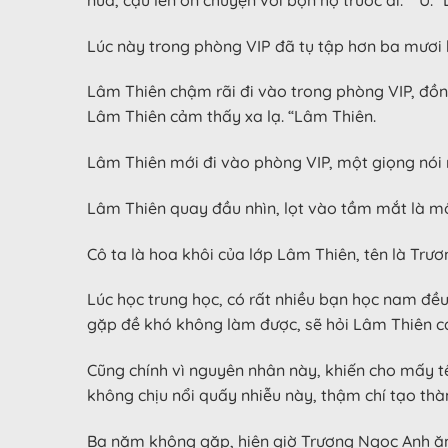
Lúc này trong phòng VIP đã tụ tập hơn ba mươi
Lâm Thiên chậm rãi đi vào trong phòng VIP, đồng
Lâm Thiên cảm thấy xa lạ. “Lâm Thiên.
Lâm Thiên mới đi vào phòng VIP, một giọng nói
Lâm Thiên quay đầu nhìn, lọt vào tầm mắt là m
Cô ta là hoa khôi của lớp Lâm Thiên, tên là Trư
Lúc học trung học, có rất nhiều bạn học nam đều 
gặp đề khó không làm được, sẽ hỏi Lâm Thiên cá
Cũng chính vì nguyên nhân này, khiến cho mấy tê
không chịu nổi quấy nhiễu này, thậm chí tạo thàn
Ba năm không gặp, hiện giờ Trương Ngọc Anh ăn 