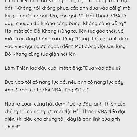
Lâm Thiên nhìn Đỗ Khang đang ngồi co quáp trên mặt
đất. “Không, tôi không phục, các anh dựa vào cái gì mà
lại gọi người ngoài đến, còn gọi đội Hải Thành VBA tới
đây, chuyện đó không công bằng, không công bằng!”
Hai mắt của Đỗ Khang trừng to, liên tục gào thét, vẻ
mặt tràn đầy không cam lòng. “Đúng thế, các anh dựa
vào việc gọi người ngoài đến!” Một đồng đội sau lưng
Đỗ Khang cũng tức giận hét lên.
Lâm Thiên lắc đầu cười một tiếng: “Dựa vào đâu ư?
Dựa vào tôi có năng lực đó, nếu anh có năng lực đấy.
Anh đi mời cả tá đội NBA cũng được.”
Hoàng Luân cũng hát đệm: “Đúng đấy, anh Thiên của
chúng tôi có năng lực mời đội Hải Thành VBA đến đại
diện, thi đấu cho chúng tôi, đây là bản lĩnh của anh
Thiên!”