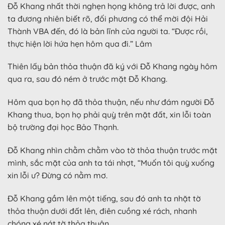
Đỗ Khang nhất thời nghẹn họng không trả lời được, anh
ta đương nhiên biết rõ, đối phương có thể mời đội Hải
Thành VBA đến, đó là bản lĩnh của người ta. “Được rồi,
thực hiện lời hứa hẹn hôm qua đi.” Lâm
Thiên lấy bản thỏa thuận đã ký với Đỗ Khang ngày hôm
qua ra, sau đó ném ở trước mặt Đỗ Khang.
Hôm qua bọn họ đã thỏa thuận, nếu như đám người Đỗ
Khang thua, bọn họ phải quỳ trên mặt đất, xin lỗi toàn
bộ trường đại học Bảo Thạnh.
Đỗ Khang nhìn chằm chằm vào tờ thỏa thuận trước mặt
mình, sắc mặt của anh ta tái nhợt, “Muốn tôi quỳ xuống
xin lỗi ư? Đừng có nằm mơ.
Đỗ Khang gầm lên một tiếng, sau đó anh ta nhặt tờ
thỏa thuận dưới đất lên, điên cuồng xé rách, nhanh
chóng xé nát tờ thỏa thuận.