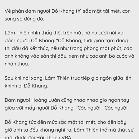
Về phần đám người Đỗ Khang thì sắc mặt tái mét, còn
sững sờ đứng đó.
Lâm Thiên nhìn thấy thế, trên mặt nở nụ cười nói với
đám người Đỗ Khang. “Đỗ Khang, thời gian tạm dừng
thi đấu đã kết thúc, nếu như trong phòng một phút, các
anh không vào sân thi đấu, xem như các anh bỏ cuộc và
nhận thua.
Sau khi nói xong, Lâm Thiên trực tiếp giơ ngón giữa lên
khinh bỉ Đỗ Khang.
Đám người Hoàng Luân cũng nhao nhao giơ ngón tay
giữa với mấy người Đỗ Khang. “Các người… Các người.
Đỗ Khang tức đến mức sắc mặt tái mét, cho đến bây
giờ anh ta đều không nghĩ ra, Lâm Thiên thế mà thật sự
mời được đội Hải Thành VBA.