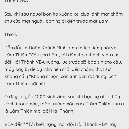
Thành VBA.
Sau khi sáu người bọn họ xuống xe, dưới ánh mắt chăm
chú của mọi người, bọn họ đi đến trước mặt Lâm
Thiên.
Dẫn đầu là Doãn Khánh Minh, anh ta lên tiếng nói với
Lâm Thiên. “Cậu chủ Lâm, tôi dẫn theo thành viên của
đội Hải Thành VBA xuống, lúc trước đã báo tin cho cậu,
máy bay bị delay, cho nên mới đến chậm, thật sự
không cố ý “Không muộn, các anh đến rất đúng lúc.”
Lâm Thiên cười nói.
Ở đây có gần 4000 sinh viên, sau khi bọn họ nhìn thấy
cảnh tượng này, toàn trường xôn xao. “Lâm Thiên, thì ra
là Lâm Thiên mời đội Hải Thành
VBA đến!” “Tôi biết ngay mà, đội Hải Thành VBA này