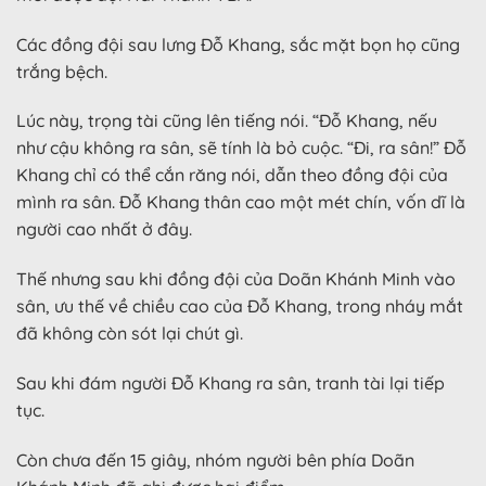
Các đồng đội sau lưng Đỗ Khang, sắc mặt bọn họ cũng
trắng bệch.
Lúc này, trọng tài cũng lên tiếng nói. “Đỗ Khang, nếu
như cậu không ra sân, sẽ tính là bỏ cuộc. “Đi, ra sân!” Đỗ
Khang chỉ có thể cắn răng nói, dẫn theo đồng đội của
mình ra sân. Đỗ Khang thân cao một mét chín, vốn dĩ là
người cao nhất ở đây.
Thế nhưng sau khi đồng đội của Doãn Khánh Minh vào
sân, ưu thế về chiều cao của Đỗ Khang, trong nháy mắt
đã không còn sót lại chút gì.
Sau khi đám người Đỗ Khang ra sân, tranh tài lại tiếp
tục.
Còn chưa đến 15 giây, nhóm người bên phía Doãn