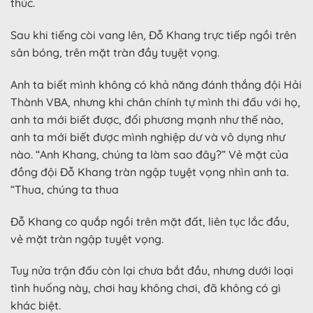
thúc.
Sau khi tiếng còi vang lên, Đỗ Khang trực tiếp ngồi trên
sân bóng, trên mặt tràn đầy tuyệt vọng.
Anh ta biết mình không có khả năng đánh thắng đội Hải
Thành VBA, nhưng khi chân chính tự mình thi đấu với họ,
anh ta mới biết được, đối phương mạnh như thế nào,
anh ta mới biết được mình nghiệp dư và vô dụng như
nào. “Anh Khang, chúng ta làm sao đây?” Vẻ mặt của
đồng đội Đỗ Khang tràn ngập tuyệt vọng nhìn anh ta.
“Thua, chúng ta thua
Đỗ Khang co quắp ngồi trên mặt đất, liên tục lắc đầu,
vẻ mặt tràn ngập tuyệt vọng.
Tuy nửa trận đấu còn lại chưa bắt đầu, nhưng dưới loại
tình huống này, chơi hay không chơi, đã không có gì
khác biệt.