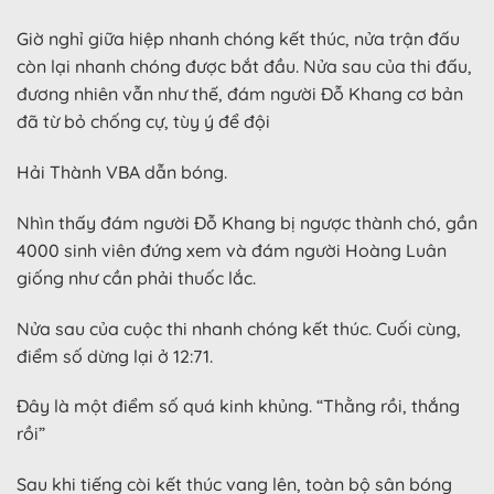
Giờ nghỉ giữa hiệp nhanh chóng kết thúc, nửa trận đấu
còn lại nhanh chóng được bắt đầu. Nửa sau của thi đấu,
đương nhiên vẫn như thế, đám người Đỗ Khang cơ bản
đã từ bỏ chống cự, tùy ý để đội
Hải Thành VBA dẫn bóng.
Nhìn thấy đám người Đỗ Khang bị ngược thành chó, gần
4000 sinh viên đứng xem và đám người Hoàng Luân
giống như cần phải thuốc lắc.
Nửa sau của cuộc thi nhanh chóng kết thúc. Cuối cùng,
điểm số dừng lại ở 12:71.
Đây là một điểm số quá kinh khủng. “Thằng rồi, thắng
rồi”
Sau khi tiếng còi kết thúc vang lên, toàn bộ sân bóng