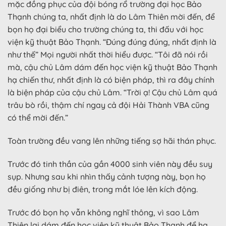
mặc đồng phục của đội bóng rổ trường đại học Bảo
Thạnh chúng ta, nhất định là do Lâm Thiên mời đến, để
bọn họ đại biểu cho trường chúng ta, thi đấu với học
viện kỹ thuật Bảo Thạnh. “Đúng đúng đúng, nhất định là
như thế” Mọi người nhất thời hiểu được. “Tôi đã nói rồi
mà, cậu chủ Lâm dám đến học viện kỹ thuật Bảo Thạnh
hạ chiến thư, nhất định là có biện pháp, thì ra đây chính
là biện pháp của cậu chủ Lâm. “Trời ạ! Cậu chủ Lâm quá
trâu bò rồi, thậm chí ngay cả đội Hải Thành VBA cũng
có thể mời đến.”
Toàn trường đều vang lên những tiếng sợ hãi thán phục.
Trước đó tinh thần của gần 4000 sinh viên này đều suy
sụp. Nhưng sau khi nhìn thấy cảnh tượng này, bọn họ
đều giống như bị điên, trong mắt lóe lên kích động.
Trước đó bọn họ vẫn không nghĩ thông, vì sao Lâm
Thiên lại dám đến học viện kỹ thuật Bảo Thạnh để hạ