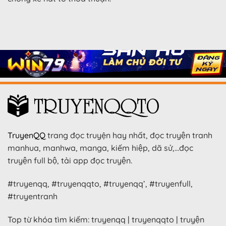
TruyenQQ
trang đọc truyện hay nhất, đọc truyện tranh
manhua, manhwa, manga, kiếm hiệp, dã sử,…đọc
truyện full bộ, tải app đọc truyện.
#truyenqq, #truyenqqto, #truyenqq’, #truyenfull,
#truyentranh
Top từ khóa tìm kiếm: truyenqq | truyenqqto | truyện