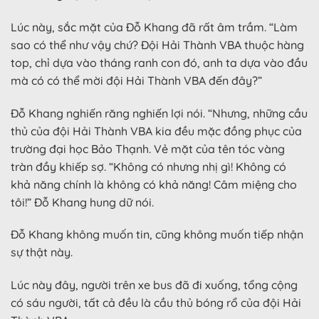
Lúc này, sắc mặt của Đỗ Khang đã rất âm trầm. “Làm
sao có thể như vậy chứ? Đội Hải Thành VBA thuộc hàng
top, chỉ dựa vào tháng ranh con đó, anh ta dựa vào đầu
mà có có thể mời đội Hải Thành VBA đến đây?”
Đỗ Khang nghiến răng nghiến lợi nói. “Nhưng, những cầu
thủ của đội Hải Thành VBA kia đều mặc đồng phục của
trường đại học Bảo Thạnh. Vẻ mặt của tên tóc vàng
tràn đầy khiếp sợ. “Không có nhưng nhị gì! Không có
khả năng chính là không có khả năng! Câm miệng cho
tôi!” Đỗ Khang hung dữ nói.
Đỗ Khang không muốn tin, cũng không muốn tiếp nhận
sự thật này.
Lúc này đây, người trên xe bus đã đi xuống, tổng cộng
có sáu người, tất cả đều là cầu thủ bóng rổ của đội Hải