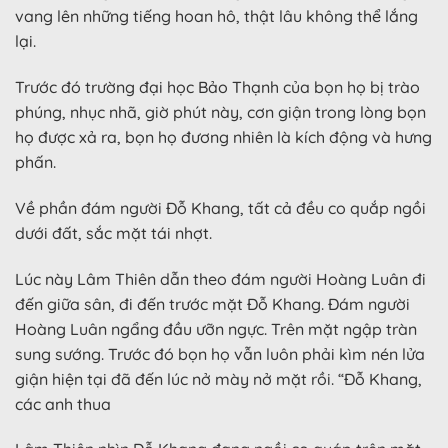
vang lên những tiếng hoan hô, thật lâu không thể lắng
lại.
Trước đó trường đại học Bảo Thạnh của bọn họ bị trào
phúng, nhục nhã, giờ phút này, cơn giận trong lòng bọn
họ được xả ra, bọn họ đương nhiên là kích động và hưng
phấn.
Về phần đám người Đỗ Khang, tất cả đều co quắp ngồi
dưới đất, sắc mặt tái nhợt.
Lúc này Lâm Thiên dẫn theo đám người Hoàng Luân đi
đến giữa sân, đi đến trước mặt Đỗ Khang. Đám người
Hoàng Luân ngẩng đầu ưỡn ngực. Trên mặt ngập tràn
sung sướng. Trước đó bọn họ vẫn luôn phải kìm nén lửa
giận hiện tại đã đến lúc nở mày nở mặt rồi. “Đỗ Khang,
các anh thua