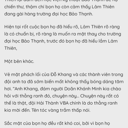
chiến thư, thậm chí bọn họ còn cảm thấy Lâm Thiên
đang gài hàng trường đại học Bảo Thạnh.
Hiện tại rốt cuộc bọn họ đã hiểu rõ, Lâm Thiên rõ ràng
là có chuẩn bị, rõ ràng là muốn ra mặt thay cho trường
đại học Bảo Thạnh, trước đó bọn họ đã hiểu lầm Lâm
Thiên,
Một bên khác.
Vẻ mặt phách lối của Đỗ Khang và các thành viên trong
đội anh ta đã sớm biến mất không thấy bóng dáng tăm
hơi. “Anh Khang, đám người Doãn Khánh Minh kia chào
hỏi với thằng ranh đó, chuyện này… Chuyện này rất có
thể là thật, đội Hải Thành VBA chính là do thằng ranh
kia mời đến. Tên tóc vàng trầm thấp nói.
Sắc mặt của bọn họ đều rất khó coi, bởi vì bọn họ