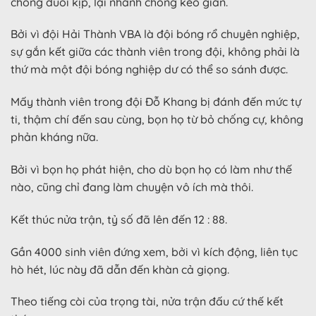
chóng đuổi kịp, lại nhanh chóng kéo giãn.
Bởi vì đội Hải Thành VBA là đội bóng rổ chuyên nghiệp,
sự gắn kết giữa các thành viên trong đội, không phải là
thứ mà một đội bóng nghiệp dư có thể so sánh được.
Mấy thành viên trong đội Đỗ Khang bị đánh đến mức tự
ti, thậm chí đến sau cùng, bọn họ từ bỏ chống cự, không
phản kháng nữa.
Bởi vì bọn họ phát hiện, cho dù bọn họ có làm như thế
nào, cũng chỉ đang làm chuyện vô ích mà thôi.
Kết thúc nửa trận, tỷ số đã lên đến 12 : 88.
Gần 4000 sinh viên đứng xem, bởi vì kích động, liên tục
hò hét, lúc này đã dẫn đến khàn cả giọng.
Theo tiếng còi của trọng tài, nửa trận đấu cứ thế kết