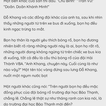
Một bên khác của sân thi đấu. “Chu Bình!” “Trần Vũ!”
“Doãn. Doãn Khánh Minh!”
Đỗ Khang và các đồng đội khác của anh ta, sau khi nhìn
thấy những người từ trên xe bus đi xuống, bọn họ đều
kinh ngạc trừng to mắt.
Bọn họ thân là người yêu thích bóng rổ, bọn họ đương
nhiên biết rõ ràng những người này là ai, bọn họ rất rõ,
những người đang không ngừng từ trên chiếc xe bus kia
đi xuống, tất cả đều là cầu thủ bóng rổ của đội Hải
Thành VBA. “Anh Khang, chuyện này. Cuối cùng là như
nào vậy?” Một tên tóc vàng đứng sau lưng Đỗ Khang,
nuốt một ngụm nước bọt
Một người khác cũng nói: “Trên người bọn họ đều mặc
đồng phục của đội bóng rổ trường đại học Bảo Thạnh,
chẳng lẽ. Chẳng lẽ thật sự như tháng ranh con kia nói, là
do trường đại học Bảo Thạnh mời đến?