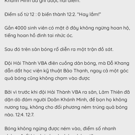
Khánh Minh đã ghi được hai điểm.
Điểm số từ 12 : 0 biến thành 12:2. “Hay lắm!”
Gần 4000 sinh viên có mặt ở đây không ngừng hoan hộ,
tiếng hoan hồ đinh tai nhức óc.
Sau đó trên sân bóng rổ diễn ra một trận đồ sát.
Đội Hải Thành VBA điên cuồng dân bóng, mà Đỗ Khang
dẫn dắt học viện kỹ thuật Bảo Thạnh, ngay cả một góc
quả bóng cũng không chạm vào được
Bởi vì trước khi đội Hải Thành VBA ra sân, Lâm Thiên đã
dặn dò đám người Doãn Khánh Minh, để bọn họ không
nương tay, không cho đối phương ném trúng quả bóng
nào. 12:4. 12:7.
Bóng không ngừng được ném vào, điểm số nhanh