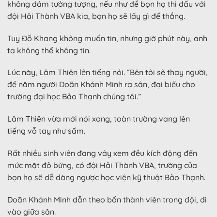
không dám tưởng tượng, nếu như để bọn họ thi đấu với
đội Hải Thành VBA kia, bọn họ sẽ lấy gì để thắng.
Tuy Đỗ Khang không muốn tin, nhưng giờ phút này, anh
ta không thể không tin.
Lúc này, Lâm Thiên lên tiếng nói. “Bên tôi sẽ thay người,
để năm người Doãn Khánh Minh ra sân, đại biểu cho
trường đại học Bảo Thạnh chúng tôi.”
Lâm Thiên vừa mới nói xong, toàn trường vang lên
tiếng vỗ tay như sấm.
Rất nhiều sinh viên đang vây xem đều kích động đến
mức mặt đỏ bừng, có đội Hải Thành VBA, trường của
bọn họ sẽ dễ dàng ngược học viện kỹ thuật Bảo Thạnh.
Doãn Khánh Minh dẫn theo bốn thành viên trong đội, đi
vào giữa sân.