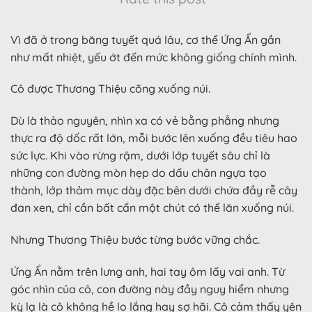
Vì đã ở trong băng tuyết quá lâu, cơ thể Ứng Ẩn gần
như mất nhiệt, yếu ớt đến mức không giống chính mình.
Cô được Thương Thiệu cõng xuống núi.
Dù là thảo nguyên, nhìn xa có vẻ bằng phẳng nhưng
thực ra độ dốc rất lớn, mỗi bước lên xuống đều tiêu hao
sức lực. Khi vào rừng rậm, dưới lớp tuyết sâu chỉ là
những con đường mòn hẹp do dấu chân ngựa tạo
thành, lớp thảm mục dày đặc bên dưới chứa đầy rễ cây
đan xen, chỉ cần bất cẩn một chút có thể lăn xuống núi.
Nhưng Thương Thiệu bước từng bước vững chắc.
Ứng Ẩn nằm trên lưng anh, hai tay ôm lấy vai anh. Từ
góc nhìn của cô, con đường này đầy nguy hiểm nhưng
kỳ lạ là cô không hề lo lắng hay sợ hãi. Cô cảm thấy yên