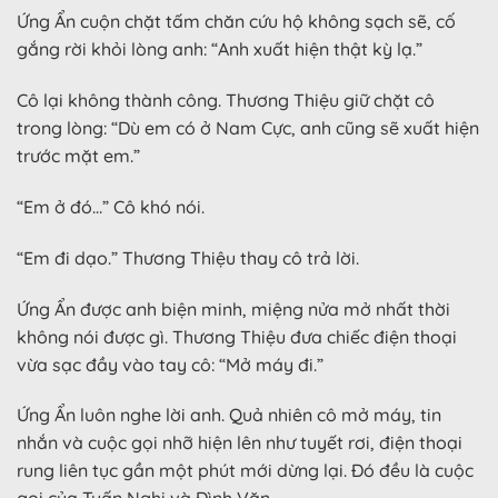
Ứng Ẩn cuộn chặt tấm chăn cứu hộ không sạch sẽ, cố
gắng rời khỏi lòng anh: “Anh xuất hiện thật kỳ lạ.”
Cô lại không thành công. Thương Thiệu giữ chặt cô
trong lòng: “Dù em có ở Nam Cực, anh cũng sẽ xuất hiện
trước mặt em.”
“Em ở đó…” Cô khó nói.
“Em đi dạo.” Thương Thiệu thay cô trả lời.
Ứng Ẩn được anh biện minh, miệng nửa mở nhất thời
không nói được gì. Thương Thiệu đưa chiếc điện thoại
vừa sạc đầy vào tay cô: “Mở máy đi.”
Ứng Ẩn luôn nghe lời anh. Quả nhiên cô mở máy, tin
nhắn và cuộc gọi nhỡ hiện lên như tuyết rơi, điện thoại
rung liên tục gần một phút mới dừng lại. Đó đều là cuộc