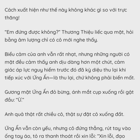
Cách xuất hiện như thế này không khác gì so với trực
thăng!
“Em đứng được không?” Thương Thiệu liếc qua mặt, hỏi
bằng âm lượng chỉ có cô mới nghe thấy.
Biểu cảm của anh vẫn rất nhạt, nhưng những người có
mặt đều cảm thấy anh dịu dàng hơn một chút, cảm
giác áp lực nguy hiểm trước đó đã kỳ diệu thu lại khi
tiếp xúc với Ứng Ẩn—là thu lại, chứ không phải biến mất.
Gương mặt Ứng Ẩn đỏ bừng, ánh mắt cụp xuống rồi gật
đầu: “Ừ.”
Anh quả thật rất chiều cô, thật sự đặt cô xuống đất.
Ứng Ẩn vẫn còn yếu, nhưng cô đứng thẳng, rút tay vào
ống tay áo, tỏ ra thanh thoát rồi xin lỗi: “Xin lỗi, đạo