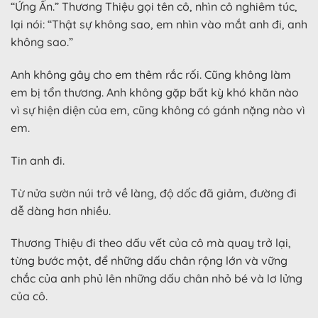
“Ứng Ẩn.” Thương Thiệu gọi tên cô, nhìn cô nghiêm túc,
lại nói: “Thật sự không sao, em nhìn vào mắt anh đi, anh
không sao.”
Anh không gây cho em thêm rắc rối. Cũng không làm
em bị tổn thương. Anh không gặp bất kỳ khó khăn nào
vì sự hiện diện của em, cũng không có gánh nặng nào vì
em.
Tin anh đi.
Từ nửa sườn núi trở về làng, độ dốc đã giảm, đường đi
dễ dàng hơn nhiều.
Thương Thiệu đi theo dấu vết của cô mà quay trở lại,
từng bước một, để những dấu chân rộng lớn và vững
chắc của anh phủ lên những dấu chân nhỏ bé và lơ lửng
của cô.