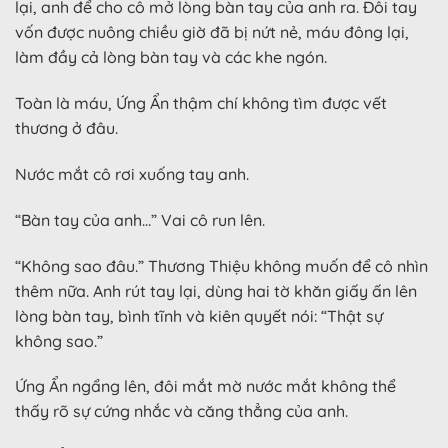
lại, anh để cho cô mở lòng bàn tay của anh ra. Đôi tay
vốn được nuông chiều giờ đã bị nứt nẻ, máu đông lại,
làm đầy cả lòng bàn tay và các khe ngón.
Toàn là máu, Ứng Ẩn thậm chí không tìm được vết
thương ở đâu.
Nước mắt cô rơi xuống tay anh.
“Bàn tay của anh…” Vai cô run lên.
“Không sao đâu.” Thương Thiệu không muốn để cô nhìn
thêm nữa. Anh rút tay lại, dùng hai tờ khăn giấy ấn lên
lòng bàn tay, bình tĩnh và kiên quyết nói: “Thật sự
không sao.”
Ứng Ẩn ngẩng lên, đôi mắt mờ nước mắt không thể
thấy rõ sự cứng nhắc và căng thẳng của anh.