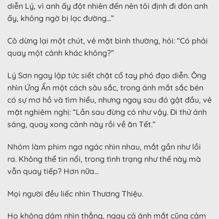
diễn Lý, vì anh ấy đột nhiên đến nên tôi định đi đón anh
ấy, không ngờ bị lạc đường…”
Cô dừng lại một chút, vẻ mặt bình thường, hỏi: “Có phải
quay một cảnh khác không?”
Lý Sơn ngay lập tức siết chặt cổ tay phó đạo diễn. Ông
nhìn Ứng Ẩn một cách sâu sắc, trong ánh mắt sắc bén
có sự mơ hồ và tìm hiểu, nhưng ngay sau đó gật đầu, vẻ
mặt nghiêm nghị: “Lần sau đừng có như vậy. Đi thử ánh
sáng, quay xong cảnh này rồi về ăn Tết.”
Nhóm làm phim ngơ ngác nhìn nhau, mắt gần như lồi
ra. Không thể tin nổi, trong tình trạng như thế này mà
vẫn quay tiếp? Hơn nữa…
Mọi người đều liếc nhìn Thương Thiệu.
Họ không dám nhìn thẳng, ngay cả ánh mắt cũng cảm