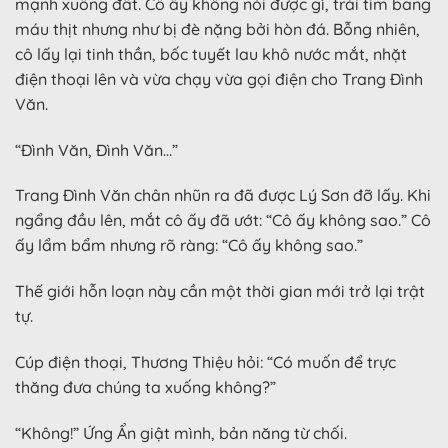
mạnh xuống đất. Cô ấy không nói được gì, trái tim bằng
máu thịt nhưng như bị đè nặng bởi hòn đá. Bỗng nhiên,
cô lấy lại tinh thần, bốc tuyết lau khô nước mắt, nhặt
điện thoại lên và vừa chạy vừa gọi điện cho Trang Đình
Văn.
“Đình Văn, Đình Văn…”
Trang Đình Văn chân nhũn ra đã được Lý Sơn đỡ lấy. Khi
ngẩng đầu lên, mắt cô ấy đã ướt: “Cô ấy không sao.” Cô
ấy lẩm bẩm nhưng rõ ràng: “Cô ấy không sao.”
Thế giới hỗn loạn này cần một thời gian mới trở lại trật
tự.
Cúp điện thoại, Thương Thiệu hỏi: “Có muốn để trực
thăng đưa chúng ta xuống không?”
“Không!” Ứng Ẩn giật mình, bản năng từ chối.