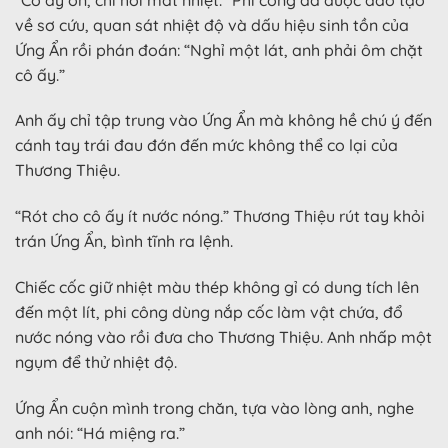
về sơ cứu, quan sát nhiệt độ và dấu hiệu sinh tồn của
Ứng Ẩn rồi phán đoán: “Nghỉ một lát, anh phải ôm chặt
cô ấy.”
Anh ấy chỉ tập trung vào Ứng Ẩn mà không hề chú ý đến
cánh tay trái đau đớn đến mức không thể co lại của
Thương Thiệu.
“Rót cho cô ấy ít nước nóng.” Thương Thiệu rút tay khỏi
trán Ứng Ẩn, bình tĩnh ra lệnh.
Chiếc cốc giữ nhiệt màu thép không gỉ có dung tích lên
đến một lít, phi công dùng nắp cốc làm vật chứa, đổ
nước nóng vào rồi đưa cho Thương Thiệu. Anh nhấp một
ngụm để thử nhiệt độ.
Ứng Ẩn cuộn mình trong chăn, tựa vào lòng anh, nghe
anh nói: “Há miệng ra.”