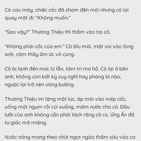
Cô cau mày, chiếc cốc đã chạm đến môi nhưng cô lại
quay mặt đi: “Không muốn.”
“Sao vậy?” Thương Thiệu thì thầm vào tai cô.
“Không phải cốc của em.” Cô bĩu môi, mặt vùi vào lòng
anh, cảm thấy ấm ức vô cùng.
Cô bị lạnh đến mức lú lẫn, tâm trí mơ hồ. Cô lại ở bên
anh, không còn bất kỳ suy nghĩ hay phòng bị nào,
ngược lại trở nên ương bướng.
Thương Thiệu im lặng một lúc, áp môi vào mép cốc,
uống một ngụm rồi cúi xuống, mớm nước cho cô. Đầu
lưỡi của anh không cần phải tách răng cô ra, Ứng Ẩn đã
tự giác mở miệng.
Nước nóng mang theo chút ngọt ngào thấm sâu vào cơ