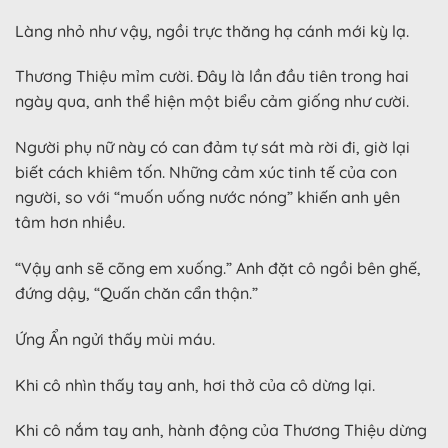
Làng nhỏ như vậy, ngồi trực thăng hạ cánh mới kỳ lạ.
Thương Thiệu mỉm cười. Đây là lần đầu tiên trong hai
ngày qua, anh thể hiện một biểu cảm giống như cười.
Người phụ nữ này có can đảm tự sát mà rời đi, giờ lại
biết cách khiêm tốn. Những cảm xúc tinh tế của con
người, so với “muốn uống nước nóng” khiến anh yên
tâm hơn nhiều.
“Vậy anh sẽ cõng em xuống.” Anh đặt cô ngồi bên ghế,
đứng dậy, “Quấn chăn cẩn thận.”
Ứng Ẩn ngửi thấy mùi máu.
Khi cô nhìn thấy tay anh, hơi thở của cô dừng lại.
Khi cô nắm tay anh, hành động của Thương Thiệu dừng