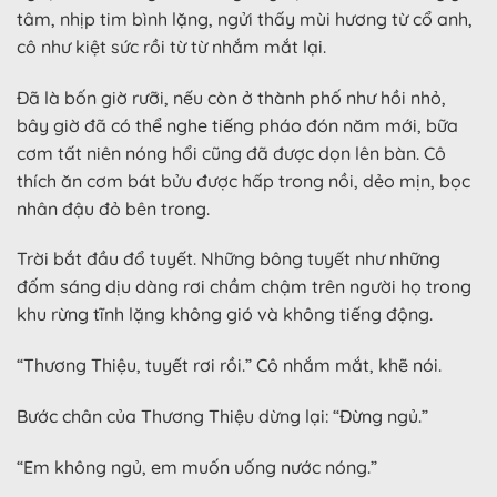
tâm, nhịp tim bình lặng, ngửi thấy mùi hương từ cổ anh,
cô như kiệt sức rồi từ từ nhắm mắt lại.
Đã là bốn giờ rưỡi, nếu còn ở thành phố như hồi nhỏ,
bây giờ đã có thể nghe tiếng pháo đón năm mới, bữa
cơm tất niên nóng hổi cũng đã được dọn lên bàn. Cô
thích ăn cơm bát bửu được hấp trong nồi, dẻo mịn, bọc
nhân đậu đỏ bên trong.
Trời bắt đầu đổ tuyết. Những bông tuyết như những
đốm sáng dịu dàng rơi chầm chậm trên người họ trong
khu rừng tĩnh lặng không gió và không tiếng động.
“Thương Thiệu, tuyết rơi rồi.” Cô nhắm mắt, khẽ nói.
Bước chân của Thương Thiệu dừng lại: “Đừng ngủ.”
“Em không ngủ, em muốn uống nước nóng.”