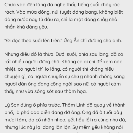
Chưa vào đến làng đã nghe thấy tiếng suối chảy róc
rách. Vào mùa đông, núi tuyết đóng băng, không biết
dòng nước này từ đâu ra, chỉ là một dòng chảy nhỏ
nhắn khá đáng yêu.
“Đi dọc theo suối lên trên.” Ứng Ẩn chỉ đường cho anh.
Nhưng điều đó là thừa. Dưới suối, phía sau làng, đã có
rất nhiều người đứng chờ. Không có ai chỉ để xem náo
nhiệt, có người thì lo lắng, có người thì không hiểu
chuyện gì, có người chuyển sự chú ý nhanh chóng sang
người đàn ông đang cõng ngôi sao nữ, có người cảm
thấy như vừa sống sót sau thảm họa.
Lý Sơn đứng ở phía trước, Thẩm Linh đã quay về thành
phố, là phó đạo diễn đang đỡ ông. Ông đã ở tuổi bảy
mươi tám, da cổ nhăn nheo, yết hầu lồi ra cứng như đá,
nhưng lúc này lại đang lăn lộn. Sự mềm yếu không nói