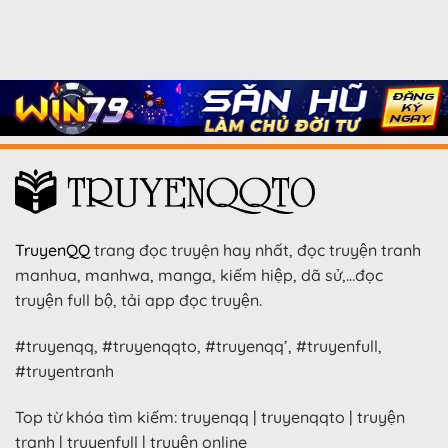
TruyenQQ
trang đọc truyện hay nhất, đọc truyện tranh
manhua, manhwa, manga, kiếm hiệp, dã sử,…đọc
truyện full bộ, tải app đọc truyện.
#truyenqq, #truyenqqto, #truyenqq’, #truyenfull,
#truyentranh
Top từ khóa tìm kiếm: truyenqq | truyenqqto | truyện
tranh | truyenfull | truyện online