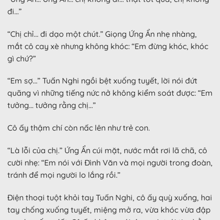
đi…”
“Chị chỉ… đi dạo một chút.” Giọng Ứng Ẩn nhẹ nhàng,
mắt cô cay xè nhưng không khóc: “Em đừng khóc, khóc
gì chứ?”
“Em sợ…” Tuấn Nghi ngồi bệt xuống tuyết, lời nói đứt
quãng vì những tiếng nức nở không kiểm soát được: “Em
tưởng… tưởng rằng chị…”
Cô ấy thậm chí còn nấc lên như trẻ con.
“Là lỗi của chị.” Ứng Ẩn cúi mặt, nước mắt rơi lã chã, cô
cười nhẹ: “Em nói với Đình Văn và mọi người trong đoàn,
tránh để mọi người lo lắng rồi.”
Điện thoại tuột khỏi tay Tuấn Nghi, cô ấy quỳ xuống, hai
tay chống xuống tuyết, miệng mở ra, vừa khóc vừa đập