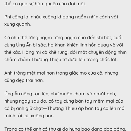
thể cô qua sự hòa quyện của đôi môi.
Phi công lại nhảy xuống khoang ngắm nhìn cảnh vật
xung quanh.
Cứ như thế từng ngụm từng ngụm cho đến khi hết, cuối
cùng Ứng Ẩn bị sặc, ho khan khiến linh hồn quay về với
thể xác. Hàng mi cô khẽ rung, đôi mắt chuyển động nhìn
chằm chằm Thương Thiệu từ dưới lên trong chốc lát.
Anh trông mệt mỏi hơn trong giấc mơ của cô, nhưng
cũng đẹp trai hơn.
Ứng Ẩn nâng tay lên, như muốn chạm vào mặt anh,
nhưng ngay sau đó, cổ tay cùng bàn tay mềm mại của
cô bị anh giữ chặt—Thương Thiệu áp bàn tay cô lên má
mình rồi cúi xuống hôn.
Trong cơ thể anh có thứ gì đó hung bạo đang dao động,