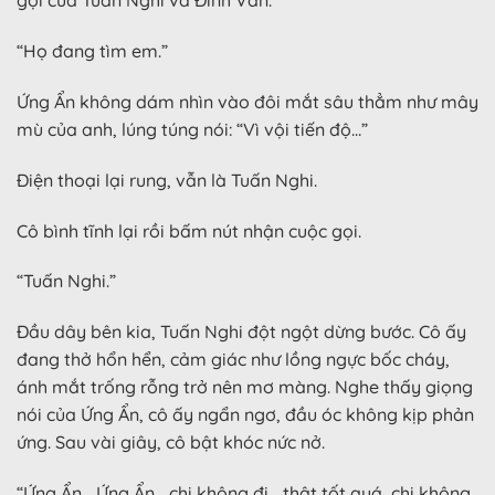
gọi của Tuấn Nghi và Đình Văn.
“Họ đang tìm em.”
Ứng Ẩn không dám nhìn vào đôi mắt sâu thẳm như mây
mù của anh, lúng túng nói: “Vì vội tiến độ…”
Điện thoại lại rung, vẫn là Tuấn Nghi.
Cô bình tĩnh lại rồi bấm nút nhận cuộc gọi.
“Tuấn Nghi.”
Đầu dây bên kia, Tuấn Nghi đột ngột dừng bước. Cô ấy
đang thở hổn hển, cảm giác như lồng ngực bốc cháy,
ánh mắt trống rỗng trở nên mơ màng. Nghe thấy giọng
nói của Ứng Ẩn, cô ấy ngẩn ngơ, đầu óc không kịp phản
ứng. Sau vài giây, cô bật khóc nức nở.
“Ứng Ẩn… Ứng Ẩn… chị không đi… thật tốt quá, chị không