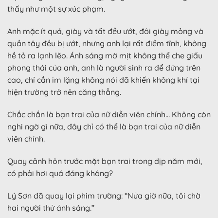
thấy như một sự xúc phạm.
Anh mặc ít quá, giày và tất đều ướt, đôi giày mỏng và
quần tây đều bị ướt, nhưng anh lại rất điềm tĩnh, không
hề tỏ ra lạnh lẽo. Ánh sáng mờ mịt không thể che giấu
phong thái của anh, anh là người sinh ra để đứng trên
cao, chỉ cần im lặng không nói đã khiến không khí tại
hiện trường trở nên căng thẳng.
Chắc chắn là bạn trai của nữ diễn viên chính… Không còn
nghi ngờ gì nữa, đây chỉ có thể là bạn trai của nữ diễn
viên chính.
Quay cảnh hôn trước mặt bạn trai trong dịp năm mới,
có phải hơi quá đáng không?
Lý Sơn đã quay lại phim trường: “Nửa giờ nữa, tôi chờ
hai người thử ánh sáng.”