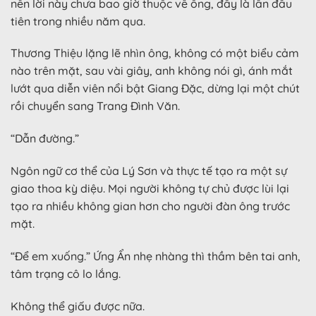
nên lời này chưa bao giờ thuộc về ông, đây là lần đầu
tiên trong nhiều năm qua.
Thương Thiệu lặng lẽ nhìn ông, không có một biểu cảm
nào trên mặt, sau vài giây, anh không nói gì, ánh mắt
lướt qua diễn viên nổi bật Giang Đặc, dừng lại một chút
rồi chuyển sang Trang Đình Văn.
“Dẫn đường.”
Ngôn ngữ cơ thể của Lý Sơn và thực tế tạo ra một sự
giao thoa kỳ diệu. Mọi người không tự chủ được lùi lại
tạo ra nhiều không gian hơn cho người đàn ông trước
mặt.
“Để em xuống.” Ứng Ẩn nhẹ nhàng thì thầm bên tai anh,
tâm trạng cô lo lắng.
Không thể giấu được nữa.