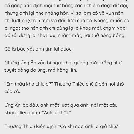
cố gắng xác định mọi thứ bằng cách chiếm đoạt dữ dội,
nhưng anh lại nhẹ nhàng hôn, vì sợ làm cô vỡ vụn nên
chỉ lướt nhẹ trên môi và đầu lưỡi của cô. Không muốn cô
bị ngạt thở nên anh chỉ dừng lại ở khóe môi, chạm vào
đó rồi dừng lại thật lâu, nhắm mắt, hơi thở nóng bỏng.
Cô là báu vật anh tìm lại được.
Nhưng Ứng Ẩn vẫn bị ngạt thở, gương mặt trắng như
tuyết bỗng đỏ ửng, má hồng lên.
“Em thấy khó chịu à?” Thương Thiệu chú ý đến hơi thở
của cô.
Ứng Ẩn lắc đầu, ánh mắt lướt qua anh, nói một câu
không liên quan: “Anh là thật.”
Thương Thiệu kiên định: “Có khi nào anh là giả chứ.”