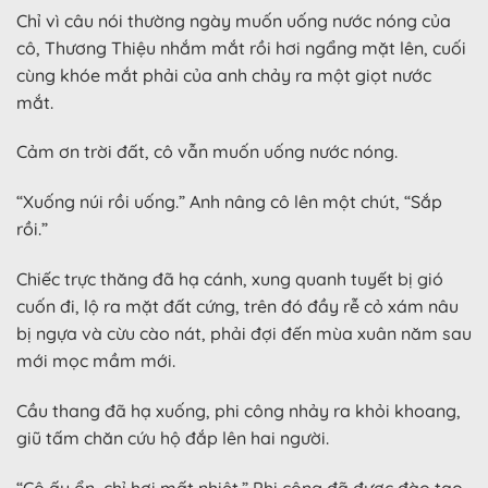
Chỉ vì câu nói thường ngày muốn uống nước nóng của
cô, Thương Thiệu nhắm mắt rồi hơi ngẩng mặt lên, cuối
cùng khóe mắt phải của anh chảy ra một giọt nước
mắt.
Cảm ơn trời đất, cô vẫn muốn uống nước nóng.
“Xuống núi rồi uống.” Anh nâng cô lên một chút, “Sắp
rồi.”
Chiếc trực thăng đã hạ cánh, xung quanh tuyết bị gió
cuốn đi, lộ ra mặt đất cứng, trên đó đầy rễ cỏ xám nâu
bị ngựa và cừu cào nát, phải đợi đến mùa xuân năm sau
mới mọc mầm mới.
Cầu thang đã hạ xuống, phi công nhảy ra khỏi khoang,
giũ tấm chăn cứu hộ đắp lên hai người.
“Cô ấy ổn, chỉ hơi mất nhiệt.” Phi công đã được đào tạo