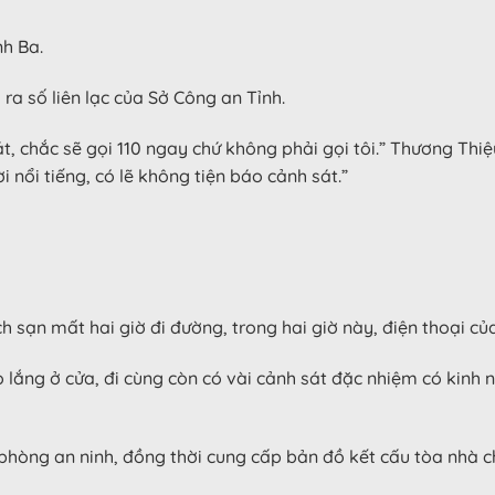
nh Ba.
a số liên lạc của Sở Công an Tỉnh.
át, chắc sẽ gọi 110 ngay chứ không phải gọi tôi.” Thương Thi
 nổi tiếng, có lẽ không tiện báo cảnh sát.”
sạn mất hai giờ đi đường, trong hai giờ này, điện thoại của
 lắng ở cửa, đi cùng còn có vài cảnh sát đặc nhiệm có kinh 
phòng an ninh, đồng thời cung cấp bản đồ kết cấu tòa nhà c