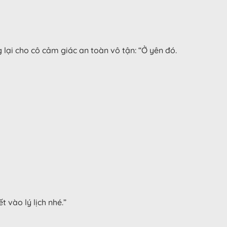
ại cho cô cảm giác an toàn vô tận: “Ở yên đó.
 vào lý lịch nhé.”