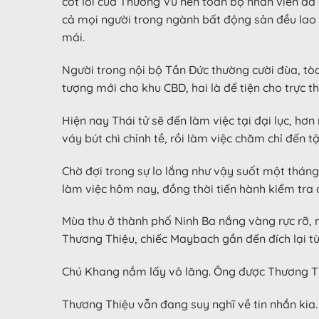
cốt lõi của Thương Vũ nên toàn bộ nhân viên đã
cả mọi người trong ngành bất động sản đều lao 
mái.
Người trong nội bộ Tần Đức thường cười đùa, tò
tượng mới cho khu CBD, hai là để tiện cho trực 
Hiện nay Thái tử sẽ đến làm việc tại đại lục, hơn
váy bút chì chỉnh tề, rồi làm việc chăm chỉ đến tậ
Chờ đợi trong sự lo lắng như vậy suốt một thán
làm việc hôm nay, đồng thời tiến hành kiểm tra
Mùa thu ở thành phố Ninh Ba nắng vàng rực rỡ, n
Thương Thiệu, chiếc Maybach gần đến đích lại từ
Chú Khang nắm lấy vô lăng. Ông được Thương Thi
Thương Thiệu vẫn đang suy nghĩ về tin nhắn kia.