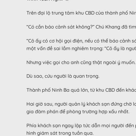
Trên đại lộ trung tâm khu CBD của thành phố Ni
“Có cần báo cảnh sát không?” Chú Khang đã tìm r
“Cô ấy có cơ hội gọi điện, nếu có thể báo cảnh s
một vấn đề sai lầm nghiêm trọng: “Cô ấy là người
Nhưng việc gọi cho anh cũng thật ngoài ý muốn.
Dù sao, cứu người là quan trọng.
Thành phố Ninh Ba quá lớn, từ khu CBD đến khách 
Hai giờ sau, người quản lý khách sạn đứng chờ lo
gia đàm phán để phòng trường hợp xấu nhất.
Phía khách sạn ngay lập tức dẫn mọi người đến 
hình giám sát trong tuần qua.