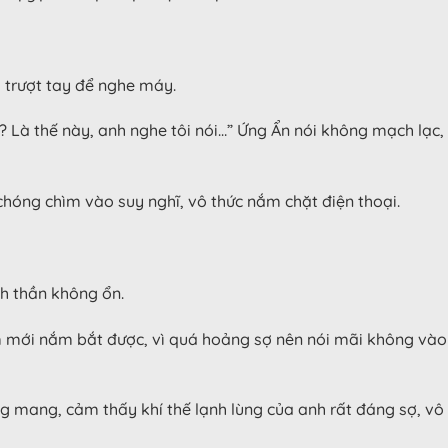
i trượt tay để nghe máy.
Là thế này, anh nghe tôi nói…” Ứng Ẩn nói không mạch lạc, 
 chóng chìm vào suy nghĩ, vô thức nắm chặt điện thoại.
nh thần không ổn.
mới nắm bắt được, vì quá hoảng sợ nên nói mãi không vào tr
 mang, cảm thấy khí thế lạnh lùng của anh rất đáng sợ, vô t