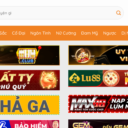
Sắc
Cổ Đại
Ngôn Tình
Nữ Cường
Đam Mỹ
Ngược
Dị