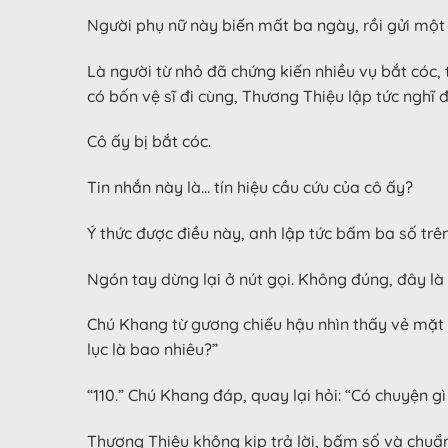
Người phụ nữ này biến mất ba ngày, rồi gửi một 
Là người từ nhỏ đã chứng kiến nhiều vụ bắt cóc, 
có bốn vệ sĩ đi cùng, Thương Thiệu lập tức nghĩ
Cô ấy bị bắt cóc.
Tin nhắn này là… tín hiệu cầu cứu của cô ấy?
Ý thức được điều này, anh lập tức bấm ba số trê
Ngón tay dừng lại ở nút gọi. Không đúng, đây là
Chú Khang từ gương chiếu hậu nhìn thấy vẻ mặt n
lục là bao nhiêu?”
“110.” Chú Khang đáp, quay lại hỏi: “Có chuyện gì
Thương Thiệu không kịp trả lời, bấm số và chuẩn 