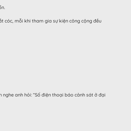
ổn.
bắt cóc, mỗi khi tham gia sự kiện công cộng đều
 nghe anh hỏi: “Số điện thoại báo cảnh sát ở đại