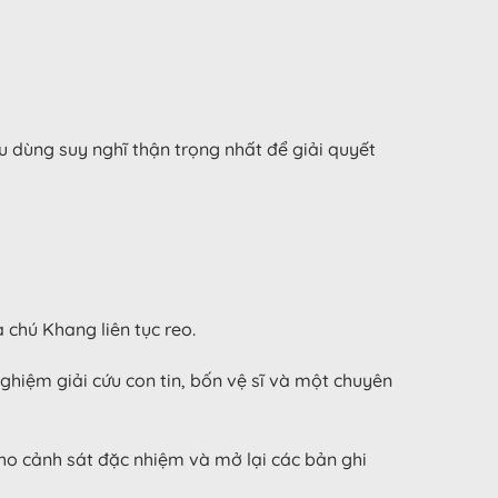
ệu dùng suy nghĩ thận trọng nhất để giải quyết
 chú Khang liên tục reo.
nghiệm giải cứu con tin, bốn vệ sĩ và một chuyên
ho cảnh sát đặc nhiệm và mở lại các bản ghi