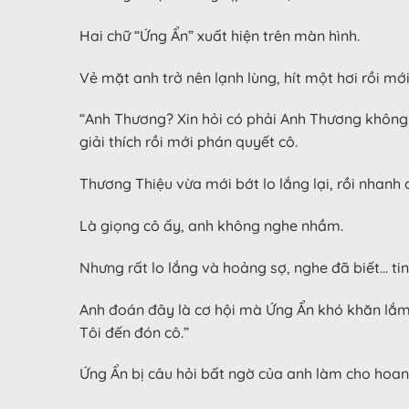
Hai chữ “Ứng Ẩn” xuất hiện trên màn hình.
Vẻ mặt anh trở nên lạnh lùng, hít một hơi rồi mớ
“Anh Thương? Xin hỏi có phải Anh Thương không? 
giải thích rồi mới phán quyết cô.
Thương Thiệu vừa mới bớt lo lắng lại, rồi nhanh
Là giọng cô ấy, anh không nghe nhầm.
Nhưng rất lo lắng và hoảng sợ, nghe đã biết… ti
Anh đoán đây là cơ hội mà Ứng Ẩn khó khăn lắm 
Tôi đến đón cô.”
Ứng Ẩn bị câu hỏi bất ngờ của anh làm cho hoang