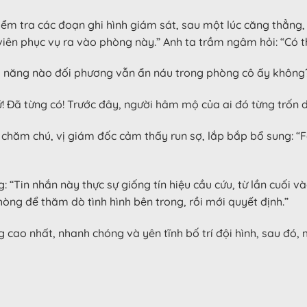
m tra các đoạn ghi hình giám sát, sau một lúc căng thẳng, 
viên phục vụ ra vào phòng này.” Anh ta trầm ngâm hỏi: “Có t
hả năng nào đối phương vẫn ẩn náu trong phòng cô ấy không
ứ! Đã từng có! Trước đây, người hâm mộ của ai đó từng trốn 
 chăm chú, vị giám đốc cảm thấy run sợ, lắp bắp bổ sung: “F
 “Tin nhắn này thực sự giống tín hiệu cầu cứu, từ lần cuối
òng để thăm dò tình hình bên trong, rồi mới quyết định.”
cao nhất, nhanh chóng và yên tĩnh bố trí đội hình, sau đó,