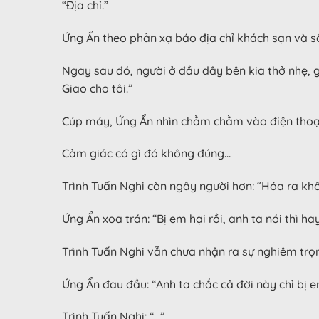
“Địa chỉ.”
Ứng Ẩn theo phản xạ báo địa chỉ khách sạn và s
Ngay sau đó, người ở đầu dây bên kia thở nhẹ, 
Giao cho tôi.”
Cúp máy, Ứng Ẩn nhìn chằm chằm vào điện thoại
Cảm giác có gì đó không đúng…
Trình Tuấn Nghi còn ngây người hơn: “Hóa ra kh
Ứng Ẩn xoa trán: “Bị em hại rồi, anh ta nói thì ha
Trình Tuấn Nghi vẫn chưa nhận ra sự nghiêm trọng,
Ứng Ẩn đau đầu: “Anh ta chắc cả đời này chỉ bị em
Trình Tuấn Nghi: “…”