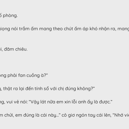
ố phòng.
giọng nói trầm ấm mang theo chút ấm áp khó nhận ra, mang l
, đăm chiêu.
ông phải fan cuồng à?”
y, thật ra lại đến tính sổ với chị đúng không?”
 vui vẻ nói: “Vậy lát nữa em xin lỗi anh ấy là được.”
 chửi, em đúng là cái này…” cô giơ ngón tay cái lên, “Nhớ viết