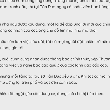
 có nhiều năm sống ung dung. Trong thời kỳ phát triển bất 
đao tranh đấu, thì tại Tần Đức, ngay cả nhân viên bán hàng
a nhà này được xây dựng, một là để đáp ứng lời mời của chí
thăng cá nhân của các ông chủ đỗ lên mái nhà mà thôi.
 nữa còn làm việc lâu dài, tất cả mọi người đột nhiên trở nên
n bảy giờ tối.
g, cuối cùng cũng nhận được thông báo chính thức, Sếp Thươn
 công việc và nghe báo cáo quý 3 của các lãnh đạo cấp cao.
hưng mỗi tầng tại trụ sở Tần Đức đều u ám. Khi tất cả mọi n
 từ dừng lại trên phố và bật đèn cảnh báo.
ệu đột ngột yêu cầu dừng xe, đang chờ chỉ thị tiếp theo.