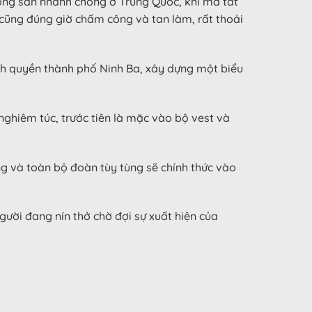
động sản nhanh chóng ở Trung Quốc, khi mà tất
 cũng đúng giờ chấm công và tan làm, rất thoải
nh quyền thành phố Ninh Ba, xây dựng một biểu
 nghiêm túc, trước tiên là mặc vào bộ vest và
g và toàn bộ đoàn tùy tùng sẽ chính thức vào
gười đang nín thở chờ đợi sự xuất hiện của