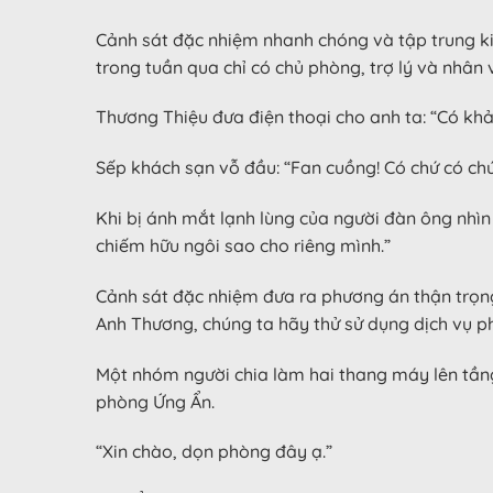
Cảnh sát đặc nhiệm nhanh chóng và tập trung kiể
trong tuần qua chỉ có chủ phòng, trợ lý và nhân 
Thương Thiệu đưa điện thoại cho anh ta: “Có k
Sếp khách sạn vỗ đầu: “Fan cuồng! Có chứ có ch
Khi bị ánh mắt lạnh lùng của người đàn ông nhìn
chiếm hữu ngôi sao cho riêng mình.”
Cảnh sát đặc nhiệm đưa ra phương án thận trọng:
Anh Thương, chúng ta hãy thử sử dụng dịch vụ ph
Một nhóm người chia làm hai thang máy lên tầng 
phòng Ứng Ẩn.
“Xin chào, dọn phòng đây ạ.”