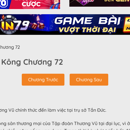
hương 72
g Kông Chương 72
Chương Trước
Chương Sau
g Vũ chính thức đến làm việc tại trụ sở Tần Đức.
ộng sản thương mại của Tập đoàn Thương Vũ tại đại lục, vì 