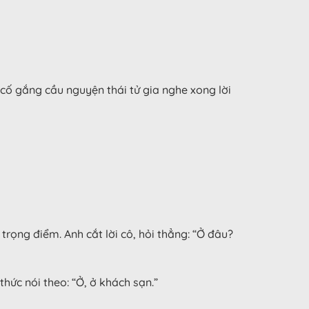
cố gắng cầu nguyện thái tử gia nghe xong lời
ọng điểm. Anh cắt lời cô, hỏi thẳng: “Ở đâu?
hức nói theo: “Ở, ở khách sạn.”