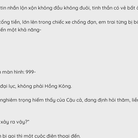
tin nhắn lộn xộn không đầu không đuôi, tinh thần có vẻ bất 
tống tiền, lớn lên trong chiếc xe chống đạn, em trai từng bị 
 đến một khả năng-
n màn hình: 999-
 đại lục, không phải Hồng Kông.
ghiêm trọng hiếm thấy của Cậu cả, đang định hỏi thăm, liền
 xảy ra vậy?”
bị gọi thì một cuộc điện thoại đến.