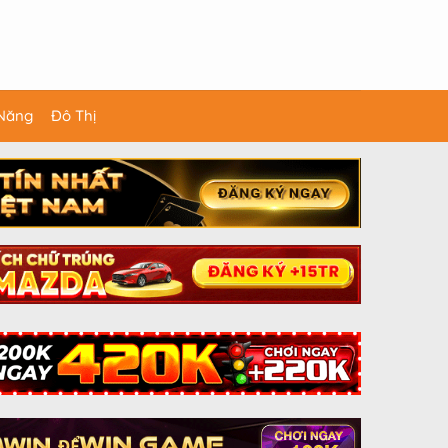
 Năng
Đô Thị