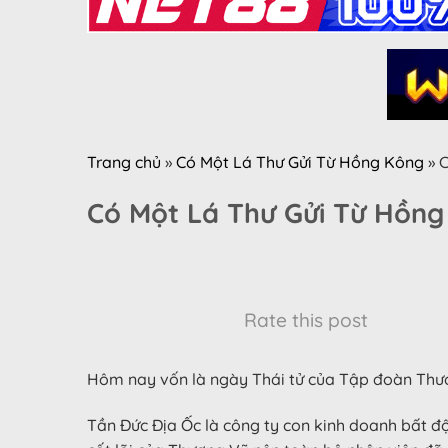
Trang chủ
»
Có Một Lá Thư Gửi Từ Hồng Kông
»
C
Có Một Lá Thư Gửi Từ Hồn
Rate this post
Hôm nay vốn là ngày Thái tử của Tập đoàn Thươn
Tần Đức Địa Ốc là công ty con kinh doanh bất đ