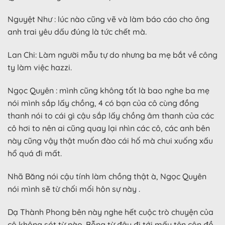
Nguyệt Như : lúc nào cũng vẽ và làm báo cáo cho ông
anh trai yêu dấu đúng là tức chết mà.
Lan Chi: Làm người mẫu tự do nhưng ba mẹ bắt về công
ty làm việc hazzi.
Ngọc Quyên : mình cũng không tốt là bao nghe ba mẹ
nói mình sắp lấy chồng, 4 có bạn của cô cùng đồng
thanh nói to cái gì cậu sắp lấy chồng âm thanh của các
cô hơi to nên ai cũng quay lại nhìn các cô, các anh bên
này cũng vậy thật muốn đào cái hố mà chui xuống xấu
hổ quá đi mất.
Nhã Băng nói cậu tính làm chồng thật à, Ngọc Quyên
nói mình sẽ từ chối mối hôn sự này .
Dạ Thành Phong bên này nghe hết cuộc trò chuyện của
cô không sót từ nào. Bỗng từ đâu đi tới mấy tên côn đồ