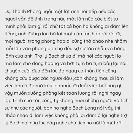
Dạ Thành Phong ngồi một lát anh nói tiếp nếu các
người vẫn để tình trạng này một lần nữa các biết tự
mình phải làm gì rồi chứ tất cả bọn họ không ai dám lên
tiếng, anh đứng dậy bỏ lại một câu tan họp rồi rời đi,
mọi người trong phòng họp ai cũng thở phào nhẹ nhõm
mỗi lần vào phòng bọn họ đều sợ sự tàn nhẫn và băng
lãnh của anh. Trợ lý Bạch chưa đi mà nói các người lo
mà làm cho đàng hoàng và bớt tụm ba tụm bảy lại nói
chuyện cười đùa đến lúc đó ngay cả thần tiên cũng
không cứu được các người đâu ,còn không mau đi làm
việc làm ở đó mà kêu la muốn đi đuổi việc hết hay gì
vậy muốn xuống phòng kết toán lương rồi nghỉ ngay
lập trình cho tôi ,công ty không nuôi những người vô tích
sự như các người, bọn họ nghe Bạch Long nói vậy thì
nháo nhào đi làm việc không phải ai dám ở lại nghe trợ
lý Bạch nói nữa lúc nãy nghe chủ tịch họ nói là mệt rồi.