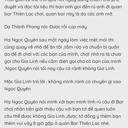
duyệt và đọc tài liệu thì bạn anh gọi đến rủ anh đi quan
bar Thiên Lạc chơi, quan bar này là do các anh mở.
Dạ Thành Phong nói: Được rồi cúp máy
Hạ Ngọc Quyên sau một ngày làm việc mệt mỏi thì
cũng quay về nhà để ăn tối ,tẳm rửa và chuẩn bị quần
áo để đi chơi với các bạn của mình, chợt nhớ ra là chưa
gọi cho Gia Linh nếu cầm điện gọi cho cô bạn của mình
,Ngọc Quyên nói tối nay cậu có rảnh không Gia Linh.
Mặc Gia Linh trả lời : không mình rảnh có chuyện gì sao
Ngọc Quyên.
Hạ Ngọc Quyên nói mình với bạn mình tính rủ cậu đi Bar
chơi nhận tiện giới thiệu cậu với bạn tớ để quen luôn
cậu thế được không Gia Linh ,được tớ đồng ý thêm bạn
thêm vui vậy 8 giờ gặp ở quán Bar Thiên Lạc nhé.