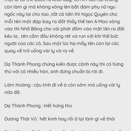
còn làm gì mà không xông lên bắt đám phụ nữ ngu
ngốc này lại cho tao ,tất cả tiến thì Ngọc Quyên cho
mỗi tên một đạp bay ra đất thấy thế ten A Mao xông
vào thì Nhã Băng cho vài phát đấm vào mặt lăn ra đất
kêu la , tên cầm đầu không rét và run với khí thế bức
người của các cô. Sau một lúc hạ mấy tên còn lại các
quay về trở uống vài ly và ra về.
Dạ Thành Phong chứng kiến được cảnh này thì có hứng
thú với cô nhiều hôn, anh đứng chuẩn bị rời đi.
Lâm Hoàng : cậu tính đi về à còn sớm mà uống vài ly
nữa đã .
Dạ Thành Phong : Hết hứng thú
Dương Thái Vũ : hết kinh hay rồi ở lại làm gì về thôi