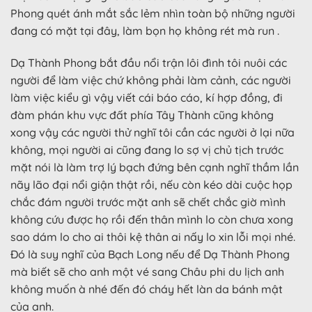
Phong quét ánh mắt sắc lẻm nhìn toàn bộ những người
đang có mặt tại đây, làm bọn họ không rét mà run .
Dạ Thành Phong bắt đầu nổi trận lôi đình tôi nuôi các
người để làm việc chứ không phải làm cảnh, các người
làm việc kiểu gì vậy viết cái báo cáo, kí hợp đồng, đi
đàm phán khu vực đất phía Tây Thành cũng không
xong vậy các người thử nghĩ tôi cần các người ở lại nữa
không, mọi người ai cũng đang lo sợ vị chủ tịch trước
mặt nói là làm trợ lý bạch đứng bên cạnh nghĩ thầm lần
nãy lão đại nổi giận thật rồi, nếu còn kéo dài cuộc họp
chắc đám người trước mặt anh sẽ chết chắc giờ mình
không cứu được họ rồi đến thân mình lo còn chưa xong
sao dám lo cho ai thôi kệ thân ai nấy lo xin lỗi mọi nhé.
Đó là suy nghĩ của Bạch Long nếu để Dạ Thành Phong
mà biết sẽ cho anh một vé sang Châu phi du lịch anh
không muốn à nhé đến đó cháy hết làn da bánh mật
của anh.