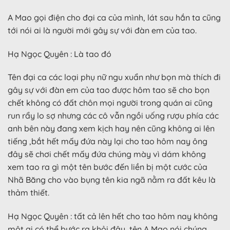
A Mao gọi điện cho đại ca của mình, lát sau hắn ta cũng
tới nói ai là người mới gây sự với đàn em của tao.
Hạ Ngọc Quyên : Là tao đó
Tên đại ca các loại phụ nữ ngu xuẩn như bọn mà thích đi
gây sự với đàn em của tao được hôm tao sẽ cho bọn
chết không có đất chôn mọi người trong quán ai cũng
run rẩy lo sợ nhưng các cô vẫn ngồi uống rượu phía các
anh bên này đang xem kịch hay nên cũng không ai lên
tiếng ,bắt hết mấy đứa này lại cho tao hôm nay ông
đây sẽ chơi chết mấy đứa chúng mày vì dám không
xem tao ra gì một tên bước đến liền bị một cước của
Nhã Băng cho vào bụng tên kia ngã nằm ra đất kêu là
thảm thiết.
Hạ Ngọc Quyên : tất cả lên hết cho tao hôm nay không
một ai có thể bước ra khỏi đây, tên A Mao nói chúng