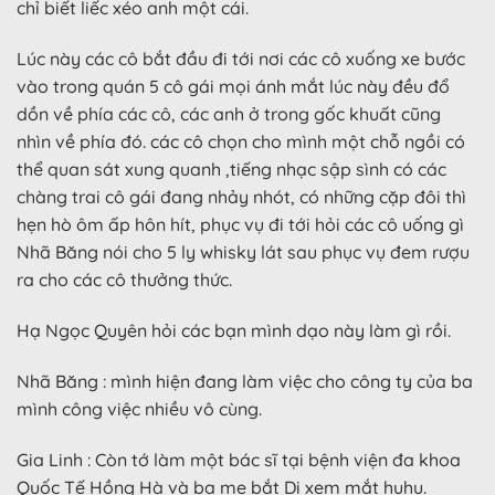
chỉ biết liếc xéo anh một cái.
Lúc này các cô bắt đầu đi tới nơi các cô xuống xe bước
vào trong quán 5 cô gái mọi ánh mắt lúc này đều đổ
dồn về phía các cô, các anh ở trong gốc khuất cũng
nhìn về phía đó. các cô chọn cho mình một chỗ ngồi có
thể quan sát xung quanh ,tiếng nhạc sập sình có các
chàng trai cô gái đang nhảy nhót, có những cặp đôi thì
hẹn hò ôm ấp hôn hít, phục vụ đi tới hỏi các cô uống gì
Nhã Băng nói cho 5 ly whisky lát sau phục vụ đem rượu
ra cho các cô thưởng thức.
Hạ Ngọc Quyên hỏi các bạn mình dạo này làm gì rồi.
Nhã Băng : mình hiện đang làm việc cho công ty của ba
mình công việc nhiều vô cùng.
Gia Linh : Còn tớ làm một bác sĩ tại bệnh viện đa khoa
Quốc Tế Hồng Hà và ba mẹ bắt Di xem mắt huhu.