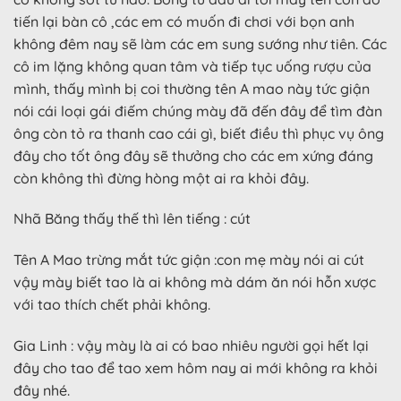
tiến lại bàn cô ,các em có muốn đi chơi với bọn anh
không đêm nay sẽ làm các em sung sướng như tiên. Các
cô im lặng không quan tâm và tiếp tục uống rượu của
mình, thấy mình bị coi thường tên A mao này tức giận
nói cái loại gái điếm chúng mày đã đến đây để tìm đàn
ông còn tỏ ra thanh cao cái gì, biết điều thì phục vụ ông
đây cho tốt ông đây sẽ thưởng cho các em xứng đáng
còn không thì đừng hòng một ai ra khỏi đây.
Nhã Băng thấy thế thì lên tiếng : cút
Tên A Mao trừng mắt tức giận :con mẹ mày nói ai cút
vậy mày biết tao là ai không mà dám ăn nói hỗn xược
với tao thích chết phải không.
Gia Linh : vậy mày là ai có bao nhiêu người gọi hết lại
đây cho tao để tao xem hôm nay ai mới không ra khỏi
đây nhé.