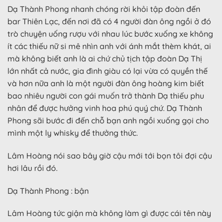
Dạ Thành Phong nhanh chóng rời khỏi tập đoàn đến
bar Thiên Lạc, đến nơi đã có 4 người đàn ông ngồi ở đó
trò chuyện uống rượu với nhau lúc bước xuống xe không
ít các thiếu nữ si mê nhìn anh với ánh mắt thèm khát, ai
mà không biết anh là ai chứ chủ tịch tập đoàn Dạ Thị
lớn nhất cả nước, gia đình giàu có lại vừa có quyền thế
và hơn nữa anh là một người đàn ông hoàng kim biết
bao nhiêu người con gái muốn trở thành Dạ thiếu phu
nhân để được hưởng vinh hoa phú quý chứ. Dạ Thành
Phong sãi bước đi đến chỗ bạn anh ngồi xuống gọi cho
mình một ly whisky để thưởng thức.
Lâm Hoàng nói sao bây giờ cậu mới tới bọn tôi đợi cậu
hơi lâu rồi đó.
Dạ Thành Phong : bận
Lâm Hoàng tức giận mà không làm gì được cái tên này