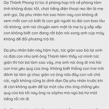
Dạ Thành Phong từ lúc ở phòng họp trở về phòng tâm
tình không được tốt, chợt tiếng điện thoại reo lên là mẹ
anh gọi, Dạ phu nhân hỏi sao hôm nay con không đi
xem mắt con có biết là con gái người ta đợi con bao lâu
rồi không, anh nói chuyện xem mặt là mẹ tự ý sắp xếp
con không biết con đang rất bận nói xong anh cúp máy
không để đối phương trả lời.
Dạ phu nhân bên này hậm hực, tức giận sao bà lại sinh
ra đứa con như anh ông Thành liêm thấy vợ mình tức
giận thì hỏi bà làm sao vậy ,mẹ anh nói ông đi mà hỏi
con trai yêu quý của ông. Không biết thằng con trai trời
đánh lại làm gì chọc giận vợ ông nữa đây con với chả
cái, ngồi không cũng bị dính đạn Dạ phu nhân trước khi
đi còn không quên để lại một câu cho ông chồng yêu
quý của bà tối nay ông ra sôpha mà ngủ bà hừ một
tiếng rồi rời đi.