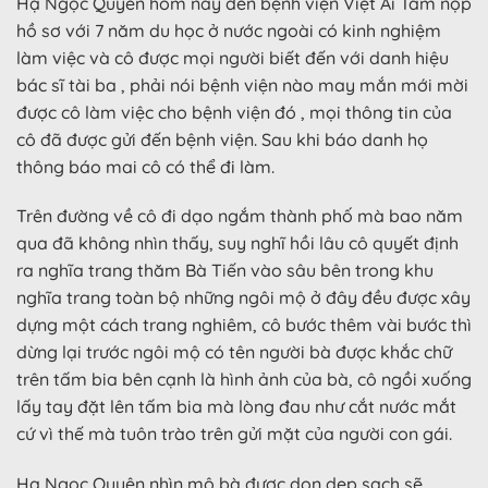
Hạ Ngọc Quyên hôm nay đến bệnh viện Việt Ái Tâm nộp
hồ sơ với 7 năm du học ở nước ngoài có kinh nghiệm
làm việc và cô được mọi người biết đến với danh hiệu
bác sĩ tài ba , phải nói bệnh viện nào may mắn mới mời
được cô làm việc cho bệnh viện đó , mọi thông tin của
cô đã được gửi đến bệnh viện. Sau khi báo danh họ
thông báo mai cô có thể đi làm.
Trên đường về cô đi dạo ngắm thành phố mà bao năm
qua đã không nhìn thấy, suy nghĩ hồi lâu cô quyết định
ra nghĩa trang thăm Bà Tiến vào sâu bên trong khu
nghĩa trang toàn bộ những ngôi mộ ở đây đều được xây
dựng một cách trang nghiêm, cô bước thêm vài bước thì
dừng lại trước ngôi mộ có tên người bà được khắc chữ
trên tấm bia bên cạnh là hình ảnh của bà, cô ngồi xuống
lấy tay đặt lên tấm bia mà lòng đau như cắt nước mắt
cứ vì thế mà tuôn trào trên gửi mặt của người con gái.
Hạ Ngọc Quyên nhìn mô bà được dọn dẹp sạch sẽ