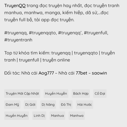
TruyenQQ
trang đọc truyện hay nhất, đọc truyện tranh
manhua, manhwa, manga, kiếm hiệp, dã sử,…đọc
truyện full bộ, tải app đọc truyện.
#truyenqq, #truyenqqto, #truyenqq’, #truyenfull,
#truyentranh
Top từ khóa tìm kiếm: truyenqq | truyenqqto | truyện
tranh | truyenfull | truyện online
Đối tác: Nhà cái
Aog777
– Nhà cái
77bet
–
saowin
Truyện Mới Cập Nhật
Huyền Huyễn
Bách Hợp
Cổ Đại
Đam Mỹ
Dị Giới
Dị Năng
Đô Thị
Hài Hước
Huyền Huyễn
Linh Dị
Manhua
Manhwa