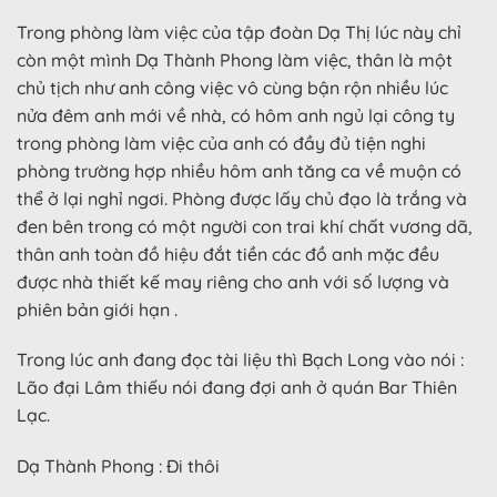
Trong phòng làm việc của tập đoàn Dạ Thị lúc này chỉ
còn một mình Dạ Thành Phong làm việc, thân là một
chủ tịch như anh công việc vô cùng bận rộn nhiều lúc
nửa đêm anh mới về nhà, có hôm anh ngủ lại công ty
trong phòng làm việc của anh có đầy đủ tiện nghi
phòng trường hợp nhiều hôm anh tăng ca về muộn có
thể ở lại nghỉ ngơi. Phòng được lấy chủ đạo là trắng và
đen bên trong có một người con trai khí chất vương dã,
thân anh toàn đồ hiệu đắt tiền các đồ anh mặc đều
được nhà thiết kế may riêng cho anh với số lượng và
phiên bản giới hạn .
Trong lúc anh đang đọc tài liệu thì Bạch Long vào nói :
Lão đại Lâm thiếu nói đang đợi anh ở quán Bar Thiên
Lạc.
Dạ Thành Phong : Đi thôi