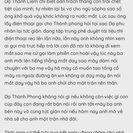
Dạ Thành Liêm chỉ biết oán trách thằng con trai chết
tiệt của mình, tự nhiên lại bị vợ cho ngủ sôpha sao số
ông khổ quá vậy khóc không ra nước mắt. Lúc sau ông
lấy điện thoại gọi cho Thành phong hỏi tại sao Dạ phu
nhân lại tức giận. đang tập trung phê duyệt tài liệu thì
điện thoại reo lên lần nữa, lần này anh không nhìn xem
ai gọi mà trực tiếp trả lời con đã nói là không đi xem
mắt sao mẹ cứ gọi làm phiền con hoài vậy lúc này ba
anh mới lên tiếng thằng mất dạy sao mày dám nói
chuyện với ba mẹ vậy hả mày có muốn tao tống cổ
mày ra ngoài đường ăn xin không ai dạy mày ăn nói
mất dạy vậy hả ba anh chửi cho một trận nên thân.
Dạ Thành Phong không nói gì nếu không còn việc gì con
cúp đây con đang rất bận nói rồi anh tắt máy ba anh
bên này vô cùng tức giận nói nếu hôm nay anh mà về
nhà sẽ cho anh một trận nhớ đời.
Thời gian cứ thế trôi qua hết ngày đang chăm chú phê