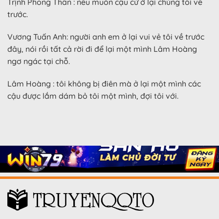
Trịnh Phong Thần : nếu muốn cậu cứ ở lại chúng tôi về
trước.
Vương Tuấn Anh: người anh em ở lại vui vẻ tôi về trước
đây, nói rồi tất cả rời đi để lại một mình Lâm Hoàng
ngơ ngác tại chỗ.
Lâm Hoàng : tôi không bị điên mà ở lại một mình các
cậu được lắm dám bỏ tôi một mình, đợi tôi với.