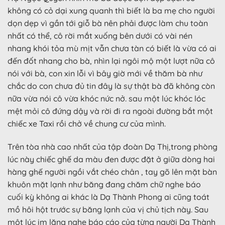
không có cỏ dại xung quanh thì biết là ba mẹ cho người
dọn dẹp vì gần tới giỗ bà nên phải được làm chu toàn
nhất có thể, cô rời mắt xuống bên dưới có vài nén
nhang khói tỏa mù mịt vẫn chưa tàn có biết là vừa có ai
đến đốt nhang cho bà, nhìn lại ngôi mộ một lượt nữa cô
nói với bà, con xin lỗi vì bây giờ mới về thăm bà như
chắc do con chưa đủ tin đây là sự thật bà đã không còn
nữa vừa nói cô vừa khóc nức nở. sau một lúc khóc lóc
mệt mỏi cô đứng dậy và rời đi ra ngoài đường bắt một
chiếc xe Taxi rồi chở về chung cư của mình.
Trên tòa nhà cao nhất của tập đoàn Dạ Thị,trong phòng
lúc này chiếc ghế da màu đen được đặt ở giữa dòng hai
hàng ghế người ngồi vắt chéo chân , tay gõ lên mặt bàn
khuôn mặt lạnh như băng đang chăm chữ nghe báo
cuối kỳ không ai khác là Dạ Thành Phong ai cũng toát
mồ hôi hột trước sự băng lạnh của vị chủ tịch này. Sau
một lúc im lặng nghe báo cáo của từng người Dạ Thành