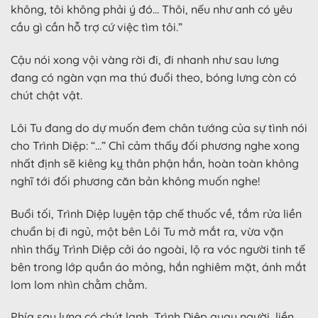
không, tôi không phải ý đó… Thôi, nếu như anh có yêu
cầu gì cần hỗ trợ cứ việc tìm tôi.”
Cậu nói xong vội vàng rời đi, đi nhanh như sau lưng
đang có ngàn vạn ma thú đuổi theo, bóng lưng còn có
chút chật vật.
Lôi Tu đang do dự muốn đem chân tướng của sự tình nói
cho Trình Diệp: “…” Chỉ cảm thấy đối phương nghe xong
nhất định sẽ kiêng kỵ thân phận hắn, hoàn toàn không
nghĩ tới đối phương căn bản không muốn nghe!
Buổi tối, Trình Diệp luyện tập chế thuốc về, tắm rửa liền
chuẩn bị đi ngủ, một bên Lôi Tu mở mắt ra, vừa vặn
nhìn thấy Trình Diệp cởi áo ngoài, lộ ra vóc người tinh tế
bên trong lớp quần áo mỏng, hắn nghiêm mặt, ánh mắt
lom lom nhìn chằm chằm.
Phía sau lưng có chút lạnh, Trình Diệp quay người, liền