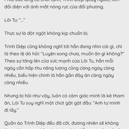
đối diện với ánh mắt nóng rực của đối phương.
Lôi Tu: “…”
Thực sự là đột ngột không kịp chuẩn bị.
Trình Diệp cũng không nghĩ tới hắn đang nhìn cái gì, chỉ
là theo lệ dò hỏi: “Luyện xong chưa, muốn ăn gì không?”
Theo sự tăng lên của sức mạnh của Lôi Tu, hắn mỗi
ngày cần hấp thu năng lượng cũng càng ngày càng
nhiều, biểu hiện chính là hắn gần đây ăn càng ngày
càng nhiều.
Nhưng bị hỏi như vậy, luôn có cảm giác mình là kẻ tham
ăn, Lôi Tu suy nghĩ một chút gật gật đầu: “Anh tự mình
đi lấy.”
Quần áo Trình Diệp đều đã cởi, đương nhiên sẽ không