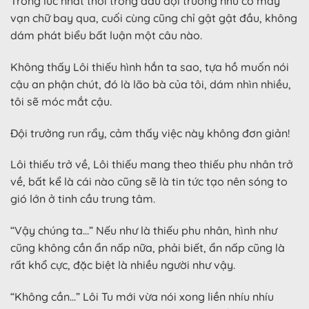
Trong lúc nhất thời trong đầu đội trưởng như có mấy
vạn chữ bay qua, cuối cùng cũng chỉ gật gật đầu, không
dám phát biểu bất luận một câu nào.
Không thấy Lôi thiếu hình hắn ta sao, tựa hồ muốn nói
cậu an phận chút, đó là lão bà của tôi, dám nhìn nhiều,
tôi sẽ móc mắt cậu.
Đội trưởng run rẩy, cảm thấy việc này không đơn giản!
Lôi thiếu trở về, Lôi thiếu mang theo thiếu phu nhân trở
về, bất kể là cái nào cũng sẽ là tin tức tạo nên sóng to
gió lớn ở tinh cầu trung tâm.
“Vậy chúng ta…” Nếu như là thiếu phu nhân, hình như
cũng không cần ẩn nấp nữa, phải biết, ẩn nấp cũng là
rất khổ cực, đặc biệt là nhiều người như vậy.
“Không cần…” Lôi Tu mới vừa nói xong liền nhíu nhíu