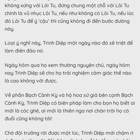
không xứng với Lôi Tu, đứng chung một chỗ với Lôi Tu
chính là vũ nhục Lôi Tu, nếu như không có Lôi Tu, nếu lúc
đó Lôi Tu để ý ‘cậu’ thì cũng không đi đến bước đường
này.
Loại ý nghĩ này, Trình Diệp một ngày nào đó sẽ triệt để
làm điên đảo nó.
Ngày hôm qua họ xem thường nguyên chủ, ngày hôm
nay Trình Diệp sẽ cho họ trải nghiệm cảm giác thế nào
là cao không với được.
Về phần Bạch Cảnh Kỳ và hộ hoa sứ giả bên cạnh Bạch
Cảnh Kỳ, Trình Diệp có biện pháp làm cho bọn họ biết ai
mới là cóc ghẻ, ai mới là thiên nga nơi chân trời họ có
đuổi cũng không tới!
Chờ đội trưởng rời được một lúc, Trình Diệp mới chậm rì