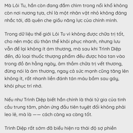
Mà Lôi Tu, hắn còn đang đắm chìm trong nổi khổ không
còn nơi nương tựa, chỉ là một nhân vật nhỏ không đáng
nhắc tới, đã quên che giấu năng lực của chính mình.
Trong dữ liệu thế giới Lôi Tu vì không được chữa trị tốt,
cho nên mặc dù thân thể khôi phục nhanh, nhưng lưu
vẫn để lại không ít ám thương, mà sau khi Trình Diệp
đến, đủ loại thuốc thượng phẩm đều được hòa tan vào
trong đồ ăn hằng ngày, âm thầm chữa trị vết thương,
đừng nói là ám thương, ngay cả sức mạnh cũng tăng lên
không ít, rất nhanh liền đánh tán máu bầm sau gáy,
khôi phục trí nhớ.
Nếu như Trình Diệp biết hắn chính là thái tử gia của tinh
cầu trung tâm, phản ứng đầu tiên tuyệt đối không phải
leo lê, mà là —— cách càng xa càng tốt.
Trình Diệp rất sớm đã biểu hiện ra thái độ sợ phiền