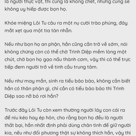
là người thực vật, thì cũng là không chết, nhưng cũng sẽ
không uy hiếp được bọn họ.
Khóe miệng Lôi Tu câu ra một nụ cười trào phúng, đáy
mắt xẹt qua một tia tàn nhẫn.
Nếu như bọn họ an phận, hắn cũng cần trở về sớm, nói
không chừng còn có thể chờ Trình Diệp mềm lòng một
chút, chờ bọn họ gạo nấu thành cơm, vậy thì có thể trực
tiếp đem người trở về tinh cầu trung tâm.
Nếu như may mắn, sinh ra tiểu bảo bảo, không cần biết
hắn có thân phận gì, chỉ cần có tiểu bảo bảo thì Trình
Diệp sao nỡ bỏ rơi hắn?
Trước đây Lôi Tu còn xem thường người láy con cái ra
để níu kéo hay ép hôn, cho rằng bọn họ đều là người
thất bại, hắn nhất định phải dùng chân tình để giữ người
kia, nếu như đối phương thật sự không thích hắn, vậy thì