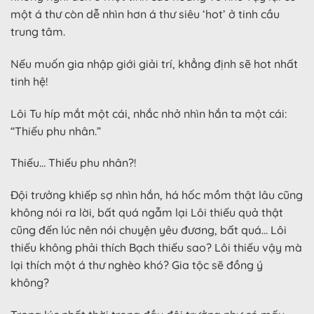
một á thư còn dễ nhìn hơn á thư siêu ‘hot’ ở tinh cầu
trung tâm.
Nếu muốn gia nhập giới giải trí, khẳng định sẽ hot nhất
tinh hệ!
Lôi Tu híp mắt một cái, nhắc nhở nhìn hắn ta một cái:
“Thiếu phu nhân.”
Thiếu… Thiếu phu nhân?!
Đội trưởng khiếp sợ nhìn hắn, há hốc mồm thật lâu cũng
không nói ra lời, bất quá ngẫm lại Lôi thiếu quả thật
cũng đến lúc nên nói chuyện yêu đương, bất quá… Lôi
thiếu không phải thích Bạch thiếu sao? Lôi thiếu vậy mà
lại thích một á thư nghèo khó? Gia tộc sẽ đồng ý
không?