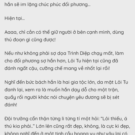
hắn sẽ im lặng chúc phúc đối phương…
Hiện tại…
Aaaa, chỉ cần có thể giữ người ở bên cạnh mình, dùng
thủ đoạn gì cũng được!
Nếu như không phải sợ dọa Trình Diệp chạy mất, làm
cho đối phương sợ hắn hơn, Lôi Tu hiện tại cũng đã
đánh ngất cậu, cưỡng chế mang về nhốt lại rồi!
Nghĩ đến bức bách hắn là hai gia tộc lớn, da mặt Lôi Tu
đanh lại, xem ra là muốn hắn dạy dỗ cho một trận,
quấy rối người khác nói chuyện yêu đương sẽ bị sét
đánh!
Đội trưởng cẩn thận từng li từng tí một hỏi: “Lôi thiếu, á
thú kia phải..” Lớn lên cũng rất đẹp, không, là cực kì đẹp,
không nghĩ đến ở một tinh cầu hoang vu như vậy lại có