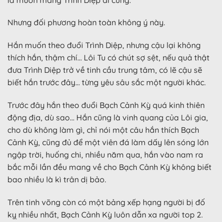
Nhưng đối phương hoàn toàn không ý này.
Hắn muốn theo đuổi Trình Diệp, nhưng cậu lại không
thích hắn, thậm chí… Lôi Tu có chút sợ sệt, nếu quả thật
đưa Trình Diệp trở về tinh cầu trung tâm, có lẽ cậu sẽ
biết hắn trước đây… từng yêu sâu sắc một người khác.
Trước đây hắn theo đuổi Bạch Cảnh Kỳ quá kinh thiên
động địa, dù sao… Hắn cũng là vinh quang của Lôi gia,
cho dù không làm gì, chỉ nói một câu hắn thích Bạch
Cảnh Kỳ, cũng đủ để một viên đá làm dấy lên sóng lớn
ngập trời, huống chi, nhiều năm qua, hắn vào nam ra
bắc mỗi lần đều mang về cho Bạch Cảnh Kỳ không biết
bao nhiều là kì trân dị bảo.
Trên tinh võng còn có một bảng xếp hạng người bị đố
kỵ nhiều nhất, Bạch Cảnh Kỳ luôn dẫn xa người top 2.