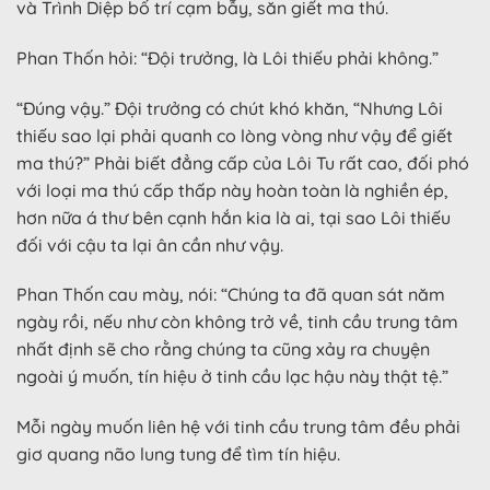
và Trình Diệp bố trí cạm bẫy, săn giết ma thú.
Phan Thốn hỏi: “Đội trưởng, là Lôi thiếu phải không.”
“Đúng vậy.” Đội trưởng có chút khó khăn, “Nhưng Lôi
thiếu sao lại phải quanh co lòng vòng như vậy để giết
ma thú?” Phải biết đẳng cấp của Lôi Tu rất cao, đối phó
với loại ma thú cấp thấp này hoàn toàn là nghiền ép,
hơn nữa á thư bên cạnh hắn kia là ai, tại sao Lôi thiếu
đối với cậu ta lại ân cần như vậy.
Phan Thốn cau mày, nói: “Chúng ta đã quan sát năm
ngày rồi, nếu như còn không trở về, tinh cầu trung tâm
nhất định sẽ cho rằng chúng ta cũng xảy ra chuyện
ngoài ý muốn, tín hiệu ở tinh cầu lạc hậu này thật tệ.”
Mỗi ngày muốn liên hệ với tinh cầu trung tâm đều phải
giơ quang não lung tung để tìm tín hiệu.