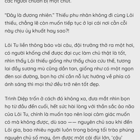
các ngươi chuẩn bị một chút.”
“Đây là đương nhiên.” Thiếu phu nhân không đi cùng Lôi
thiếu, chẳng lẽ còn muốn tiếp tục ở lại cái nơi cằn cỗi
này chịu ủy khuất hay sao?!
Lôi Tu liền thông báo vài câu, đội trưởng thở ra một hơi,
có người khống chế được đại cục làm chủ thật là tốt,
nhìn thấy Lôi thiếu giống như thấy chúa cứu thế, tương
lai đầy sương mù cũng dần tan, giống như có một ngọn
đèn soi đường, bọn họ chỉ cần nỗ lực hướng về phía có
ánh sáng thì mọi thứ đều trở nên tốt đẹp.
Trình Diệp trốn ở cách đó không xa, đưa mắt nhìn bọn
họ từ đầu đến cuối, hết sức hài lòng với thần sắc ảo não
của Lôi Tu, chính là muốn tạo nên loại cảm giác muốn
có mà không được, dù sao —— nguyên chủ sau khi đến
Lôi gia, bao nhiêu người luôn trong bóng tối trào phúng
nguyên chủ số may, ôm được một cái đùi lớn, ‘cậu’