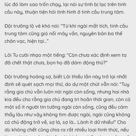
lúc đó làm sao trốn chạy, lại nói sự tình bị lạc trên tinh
cầu này, thuận tiện hỏi tình hình ở tinh cầu trung tâm.
Đội trưởng lộ vẻ khó nói: “Từ khi ngài mất tích, tinh cầu
trung tâm cũng gió nổi mây vần, nguyên bản ba thế
chân vạc, hiện tại…”
Lôi Tu cười nhạo một tiếng: “Còn chưa xác định xem ta
đã chết thật chưa, bọn họ đã dám động thủ?”
Đội trưởng hoảng sợ, biết Lôi thiếu lần này trở lại nhất
định sẽ quét sạch mọi thứ, do dự một chút vẫn nói: “Tuy
rằng gia chủ vẫn luôn nói ngài còn sống, nhưng hai nhà
kia đều cho rằng gia chủ đang trì hoãn thời gian, còn có
một số ít người tin tưởng ngài còn sống, cũng đều cảm
thấy lâu như vậy không tìm được ngài, ngài cũng không
có chủ động trở về, sợ là, sợ là… Lành ít dữ nhiều!” Cho
dù không chết cũng chia ra rất nhiều loại hình thức, nếu