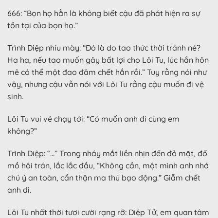
666: “Bọn họ hẳn là không biết cậu đã phát hiện ra sự
tồn tại của bọn họ.”
Trình Diệp nhíu mày: “Đó là do tao thức thời tránh né?
Ha ha, nếu tao muốn gây bất lợi cho Lôi Tu, lúc hắn hôn
mê có thể một đao đâm chết hắn rồi.” Tuy rằng nói như
vậy, nhưng cậu vẫn nói với Lôi Tu rằng cậu muốn đi vệ
sinh.
Lôi Tu vui vẻ chạy tới: “Có muốn anh đi cùng em
không?”
Trình Diệp: “…” Trong nháy mắt liền nhịn đến đỏ mặt, đổ
mồ hôi trán, lắc lắc đầu, “Không cần, một mình anh nhớ
chú ý an toàn, cẩn thận ma thú bạo động.” Giẫm chết
anh đi.
Lôi Tu nhất thời tươi cười rạng rỡ: Diệp Tử, em quan tâm