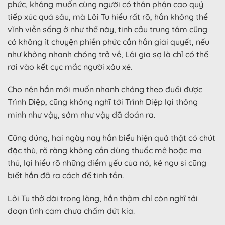
phức, không muốn cùng người có thân phận cao quý
tiếp xúc quá sâu, mà Lôi Tu hiểu rất rõ, hắn không thể
vĩnh viễn sống ở như thế này, tinh cầu trung tâm cũng
có không ít chuyện phiền phức cần hắn giải quyết, nếu
như không nhanh chóng trở về, Lôi gia sợ là chỉ có thể
rơi vào kết cục mắc người xâu xé.
Cho nên hắn mới muốn nhanh chóng theo đuổi được
Trình Diệp, cũng không nghĩ tới Trình Diệp lại thông
minh như vậy, sớm như vậy đã đoán ra.
Cũng đúng, hai ngày nay hắn biểu hiện quả thật có chút
đặc thù, rõ ràng không cần dùng thuốc mê hoặc ma
thú, lại hiểu rõ những điểm yếu của nó, kẻ ngu si cũng
biết hắn đã ra cách để tinh tồn.
Lôi Tu thở dài trong lòng, hắn thậm chí còn nghĩ tới
đoạn tình cảm chưa chấm dứt kia.