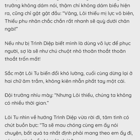
trưởng không dám nói, thậm chí không dám biểu hiện
ra, cũng chỉ gật gật đầu: “Vâng, Lôi thiếu mị lực vô biên,
Thiếu phu nhân chắc chắn rất nhanh sẽ quỳ dưới chân
ngài!”
Nếu như bị Trình Diệp biết mình là dùng võ lực để phục
người, sợ là sẽ như chú chuột nhỏ thoăn thoắt thoăn
thoắt trốn mất!
Sắc mặt Lôi Tu biến đổi khó lường, cuối cùng dừng lại ở
hai chữ âm trầm, không kiên nhẫn phất tay một cái.
Đội trưởng nhíu mày: “Nhưng Lôi thiếu, chúng ta không
có nhiều thời gian.”
Lôi Tu nhìn về hướng Trình Diệp vừa rời đi, tâm tình có
chút buồn bực: “Ta sẽ mau chóng cùng em ấy nói
chuyện, bất quá ta nhất định phải mang theo em ấy đi,