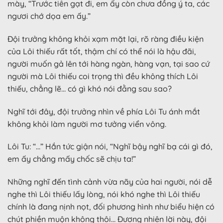
mày, “Trước tiên gạt đi, em ấy còn chưa đồng ý ta, các
ngươi chớ dọa em ấy.”
Đội trưởng không khỏi xạm mặt lại, rõ ràng điều kiện
của Lôi thiếu rất tốt, thậm chí có thể nói là hậu đãi,
người muốn gả lên tới hàng ngàn, hàng vạn, tại sao cứ
người mà Lôi thiếu coi trọng thì đều không thích Lôi
thiếu, chẳng lẽ… có gì khó nói đằng sau sao?
Nghĩ tới đây, đội trưởng nhìn về phía Lôi Tu ánh mắt
không khỏi làm người mơ tưởng viển vông.
Lôi Tu: “…” Hắn tức giận nói, “Nghĩ bậy nghĩ bạ cái gì đó,
em ấy chẳng mấy chốc sẽ chịu ta!”
Những nghĩ đến tình cảnh vừa nãy của hai người, nói dễ
nghe thì Lôi thiếu lấy lòng, nói khó nghe thì Lôi thiếu
chính là đang nịnh nọt, đối phương hình như biểu hiện có
chút phiền muộn không thôi… Đương nhiên lời này, đội