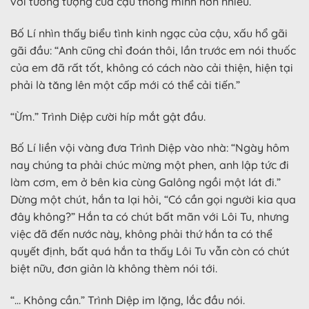
với tưởng tượng của cậu thông mình hơn nhiều.
Bố Lí nhìn thấy biểu tình kinh ngạc của cậu, xấu hổ gãi
gãi đầu: “Anh cũng chỉ đoán thôi, lần trước em nói thuốc
của em đã rất tốt, không có cách nào cải thiện, hiện tại
phải là tăng lên một cấp mới có thể cải tiến.”
“Ừm.” Trình Diệp cười híp mắt gật đầu.
Bố Lí liền vội vàng đưa Trình Diệp vào nhà: “Ngày hôm
nay chúng ta phải chúc mừng một phen, anh lập tức đi
làm cơm, em ở bên kia cùng Galông ngồi một lát đi.”
Dừng một chút, hắn ta lại hỏi, “Có cần gọi người kia qua
đây không?” Hắn ta có chút bất mãn với Lôi Tu, nhưng
việc đã đến nước này, không phải thứ hắn ta có thể
quyết định, bất quá hắn ta thấy Lôi Tu vẫn còn có chút
biệt nữu, đơn giản là không thèm nói tới.
“… Không cần.” Trình Diệp im lặng, lắc đầu nói.