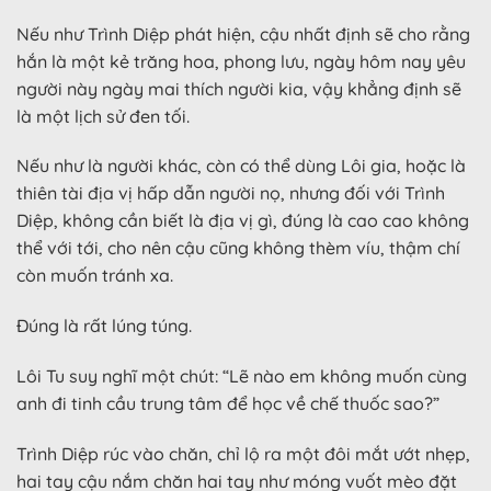
Nếu như Trình Diệp phát hiện, cậu nhất định sẽ cho rằng
hắn là một kẻ trăng hoa, phong lưu, ngày hôm nay yêu
người này ngày mai thích người kia, vậy khẳng định sẽ
là một lịch sử đen tối.
Nếu như là người khác, còn có thể dùng Lôi gia, hoặc là
thiên tài địa vị hấp dẫn người nọ, nhưng đối với Trình
Diệp, không cần biết là địa vị gì, đúng là cao cao không
thể với tới, cho nên cậu cũng không thèm víu, thậm chí
còn muốn tránh xa.
Đúng là rất lúng túng.
Lôi Tu suy nghĩ một chút: “Lẽ nào em không muốn cùng
anh đi tinh cầu trung tâm để học về chế thuốc sao?”
Trình Diệp rúc vào chăn, chỉ lộ ra một đôi mắt ướt nhẹp,
hai tay cậu nắm chăn hai tay như móng vuốt mèo đặt