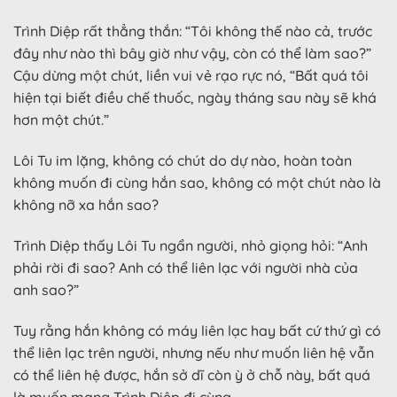
Trình Diệp rất thẳng thắn: “Tôi không thế nào cả, trước
đây như nào thì bây giờ như vậy, còn có thể làm sao?”
Cậu dừng một chút, liền vui vẻ rạo rực nó, “Bất quá tôi
hiện tại biết điều chế thuốc, ngày tháng sau này sẽ khá
hơn một chút.”
Lôi Tu im lặng, không có chút do dự nào, hoàn toàn
không muốn đi cùng hắn sao, không có một chút nào là
không nỡ xa hắn sao?
Trình Diệp thấy Lôi Tu ngẩn người, nhỏ giọng hỏi: “Anh
phải rời đi sao? Anh có thể liên lạc với người nhà của
anh sao?”
Tuy rằng hắn không có máy liên lạc hay bất cứ thứ gì có
thể liên lạc trên người, nhưng nếu như muốn liên hệ vẫn
có thể liên hệ được, hắn sở dĩ còn ỳ ở chỗ này, bất quá
là muốn mang Trình Diệp đi cùng.