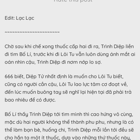
Edit: Lạc Lạc
~~~~~~~~~~~~~~~~~~~~~~
Chờ sau khi chế xong thuốc cấp hai đi ra, Trình Diệp liền
đi tìm Bố Lí, trước khi đi Lôi Tu vẫn luôn dùng ánh mắt ai
oán nhìn cậu, Trình Diệp đi nơm nớp lo sợ.
666 biết, Diệp Tử nhất định là muốn cho Lôi Tu biết,
cũng có người cần cậu, Lôi Tu lao lực tâm cơ đoạt về,
đến lúc muốn buông tay sẽ nghĩ lại hiện tại đã phải trả
bao nhiêu để có được.
Bố Lí thấy Trình Diệp tới tìm mình thì cao hứng vô cùng,
mặc dù hai người không thể thành phu phu, nhưng là có
thể làm bạn bè, huống chi, Trình Diệp mỗi lần tới đều sẽ
cho hắn ta một ít thuốc, dựa vào những thứ thuốc này,