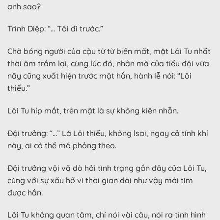
anh sao?
Trình Diệp: “… Tôi đi trước.”
Chờ bóng người của cậu từ từ biến mất, mặt Lôi Tu nhất
thời âm trầm lại, cùng lúc đó, nhân mã của tiểu đội vừa
nãy cũng xuất hiện trước mặt hắn, hành lễ nói: “Lôi
thiếu.”
Lôi Tu híp mắt, trên mặt là sự không kiên nhẫn.
Đội trưởng: “…” Là Lôi thiếu, không lsai, ngay cả tính khí
này, ai có thể mô phỏng theo.
Đội trưởng vội vã dò hỏi tình trạng gần đây của Lôi Tu,
cùng với sự xấu hổ vì thời gian dài như vậy mới tìm
được hắn.
Lôi Tu không quan tâm, chỉ nói vài câu, nói ra tình hình