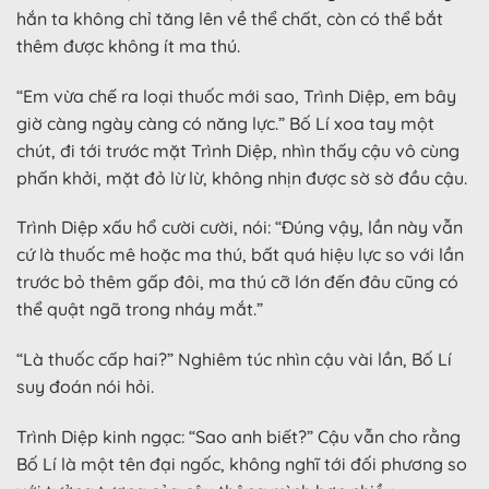
hắn ta không chỉ tăng lên về thể chất, còn có thể bắt
thêm được không ít ma thú.
“Em vừa chế ra loại thuốc mới sao, Trình Diệp, em bây
giờ càng ngày càng có năng lực.” Bố Lí xoa tay một
chút, đi tới trước mặt Trình Diệp, nhìn thấy cậu vô cùng
phấn khởi, mặt đỏ lừ lừ, không nhịn được sờ sờ đầu cậu.
Trình Diệp xấu hổ cười cười, nói: “Đúng vậy, lần này vẫn
cứ là thuốc mê hoặc ma thú, bất quá hiệu lực so với lần
trước bỏ thêm gấp đôi, ma thú cỡ lớn đến đâu cũng có
thể quật ngã trong nháy mắt.”
“Là thuốc cấp hai?” Nghiêm túc nhìn cậu vài lần, Bố Lí
suy đoán nói hỏi.
Trình Diệp kinh ngạc: “Sao anh biết?” Cậu vẫn cho rằng
Bố Lí là một tên đại ngốc, không nghĩ tới đối phương so