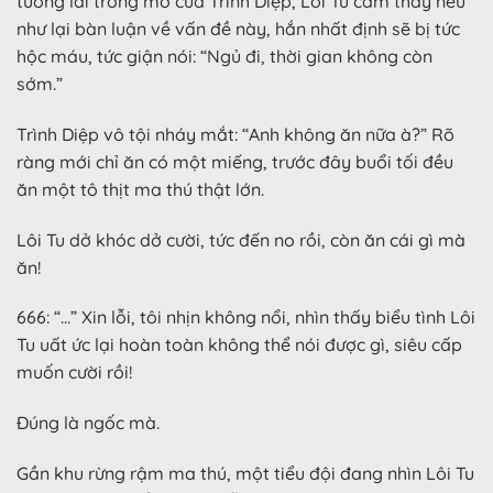
tương lai trong mơ của Trình Diệp, Lôi Tu cảm thấy nếu
như lại bàn luận về vấn đề này, hắn nhất định sẽ bị tức
hộc máu, tức giận nói: “Ngủ đi, thời gian không còn
sớm.”
Trình Diệp vô tội nháy mắt: “Anh không ăn nữa à?” Rõ
ràng mới chỉ ăn có một miếng, trước đây buổi tối đều
ăn một tô thịt ma thú thật lớn.
Lôi Tu dở khóc dở cười, tức đến no rồi, còn ăn cái gì mà
ăn!
666: “…” Xin lỗi, tôi nhịn không nổi, nhìn thấy biểu tình Lôi
Tu uất ức lại hoàn toàn không thể nói được gì, siêu cấp
muốn cười rồi!
Đúng là ngốc mà.
Gần khu rừng rậm ma thú, một tiểu đội đang nhìn Lôi Tu