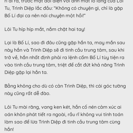
rì đi ra, trước mặt đối diện với ánh mắt lo lắng của Lôi
Tu, Trình Diệp lắc đầu: “Không có chuyện gì, chỉ là gặp
Bố Lí đại ca nên nói chuyện một hồi!”
Lôi Tu híp híp mắt, nắm chặt hai tay!
Lại là Bố Lí, sao đi đâu cũng gặp hắn ta, may mắn sau
này hắn và Trình Diệp sẽ đi tinh cầu trung tâm, sau khi
trở về, hắn nhất định phải ra lệnh cấm Bố Lí tùy tiện ra
vào tinh cầu trung tâm, triệt để cắt đứt khả năng Trình
Diệp gặp lại hắn ta.
Bằng không cho dù có cản Trình Diệp, thì cái góc tường
này cũng rất dễ đào.
Lôi Tu mài răng, vang ken két, hắn cố nén cảm xúc ai
oán khôn phát tiết ra ngoài, rầu rĩ không vui tính toán
làm sao để lừa Trình Diệp đi tinh cầu trung tâm cùng
hắn!