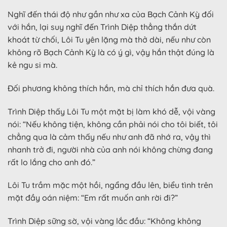
Nghĩ đến thái độ như gần như xa của Bạch Cảnh Kỳ đối
với hắn, lại suy nghĩ đến Trình Diệp thẳng thắn dứt
khoát từ chối, Lôi Tu yên lặng mà thở dài, nếu như còn
không rõ Bạch Cảnh Kỳ là có ý gì, vậy hắn thật đúng là
kẻ ngu si mà.
Đối phương không thích hắn, mà chỉ thích hắn đưa quà.
Trình Diệp thấy Lôi Tu một mặt bị làm khó dễ, vội vàng
nói: “Nếu không tiện, không cần phải nói cho tôi biết, tôi
chẳng qua là cảm thấy nếu như anh đã nhớ ra, vậy thì
nhanh trở đi, người nhà của anh nói không chừng đang
rất lo lắng cho anh đó.”
Lôi Tu trầm mặc một hồi, ngẩng đầu lên, biểu tình trên
mặt đầy oán niệm: “Em rất muốn anh rời đi?”
Trình Diệp sững sờ, vội vàng lắc đầu: “Không không