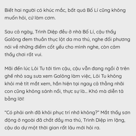
Biết hai người có khúc mắc, bất quá Bố Lí cũng không
muốn hỏi, cứ làm cơm.
Sau cả ngày, Trình Diệp đều ở nhà Bố Lí, cậu thấy
Galông đem thuần thục lột da ma thú, nghe đối phương
nói về những điểm cốt yếu cho mình nghe, còn cảm
thấy chơi rất vui.
Mãi đến lúc Lôi Tu tới tìm cậu, cậu vẫn đang ngồi ở trên
ghế nhỏ say sưa xem Galông làm việc, Lôi Tu không
khỏi mê tít mắt xem, hắn hiện tại ngay cả thằng nhãi
con cũng không sánh nổi, thực sự là… Khó mà diễn tả
bằng lời!
“Có phải anh đã khôi phục trí nhớ không?” Mắt thấy sơn
động ở ngoài đã chất đầy ma thú, Trình Diệp im lặng,
cậu do dự một thời gian rất lâu mới hỏi ra.