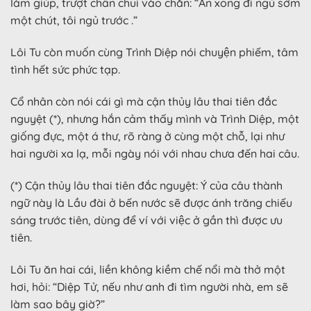
làm giúp, trượt chân chui vào chăn: “Ăn xong đi ngủ sớm
một chút, tôi ngủ trước .”
Lôi Tu còn muốn cùng Trình Diệp nói chuyện phiếm, tâm
tình hết sức phức tạp.
Cổ nhân còn nói cái gì mà cận thủy lâu thai tiên đắc
nguyệt (*), nhưng hắn cảm thấy mình và Trình Diệp, một
giống đực, một á thư, rõ ràng ở cùng một chỗ, lại như
hai người xa lạ, mỗi ngày nói với nhau chưa đến hai câu.
(*) Cận thủy lâu thai tiên đắc nguyệt: Ý của câu thành
ngữ này là Lầu đài ở bến nước sẽ được ánh trăng chiếu
sáng trước tiên, dùng để ví với việc ở gần thì được ưu
tiên.
Lôi Tu ăn hai cái, liền không kiềm chế nổi mà thở một
hơi, hỏi: “Diệp Tử, nếu như anh đi tìm người nhà, em sẽ
làm sao bây giờ?”