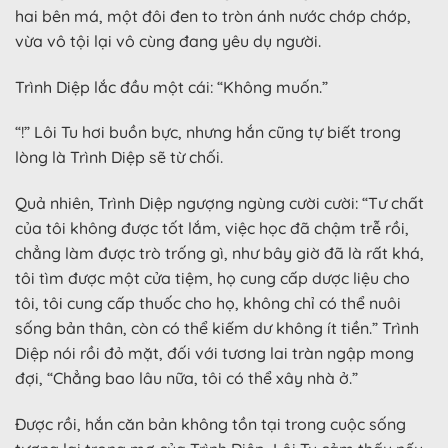
hai bên má, một đôi đen to tròn ánh nước chớp chớp,
vừa vô tội lại vô cùng đang yêu dụ người.
Trình Diệp lắc đầu một cái: “Không muốn.”
“!” Lôi Tu hơi buồn bực, nhưng hắn cũng tự biết trong
lòng là Trình Diệp sẽ từ chối.
Quả nhiên, Trình Diệp ngượng ngùng cười cười: “Tư chất
của tôi không được tốt lắm, việc học đã chậm trễ rồi,
chẳng làm được trò trống gì, như bây giờ đã là rất khá,
tôi tìm được một cửa tiệm, họ cung cấp dược liệu cho
tôi, tôi cung cấp thuốc cho họ, không chỉ có thể nuôi
sống bản thân, còn có thể kiếm dư không ít tiền.” Trình
Diệp nói rồi đỏ mặt, đối với tương lai tràn ngập mong
đợi, “Chẳng bao lâu nữa, tôi có thể xây nhà ở.”
Được rồi, hắn căn bản không tồn tại trong cuộc sống