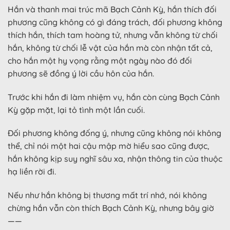
Hắn và thanh mai trúc mã Bạch Cảnh Kỳ, hắn thích đối
phương cũng không có gì đáng trách, đối phương không
thích hắn, thích tam hoàng tử, nhưng vẫn không từ chối
hắn, không từ chối lễ vật của hắn mà còn nhận tất cả,
cho hắn một hy vọng rằng một ngày nào đó đối
phương sẽ đồng ý lời cầu hôn của hắn.
Trước khi hắn đi làm nhiệm vụ, hắn còn cùng Bạch Cảnh
Kỳ gặp mặt, lại tỏ tình một lần cuối.
Đối phương không đống ý, nhưng cũng không nói không
thể, chỉ nói một hai cậu mập mờ hiểu sao cũng được,
hắn không kịp suy nghĩ sâu xa, nhận thông tin của thuộc
hạ liền rời đi.
Nếu như hắn không bị thương mất trí nhớ, nói không
chừng hắn vẫn còn thích Bạch Cảnh Kỳ, nhưng bây giờ
——