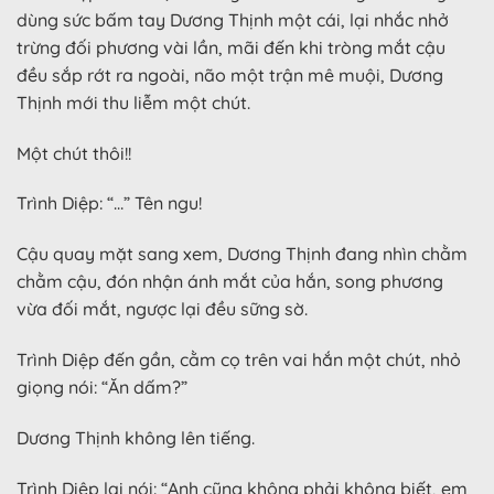
dùng sức bấm tay Dương Thịnh một cái, lại nhắc nhở
trừng đối phương vài lần, mãi đến khi tròng mắt cậu
đều sắp rớt ra ngoài, não một trận mê muội, Dương
Thịnh mới thu liễm một chút.
Một chút thôi!!
Trình Diệp: “…” Tên ngu!
Cậu quay mặt sang xem, Dương Thịnh đang nhìn chằm
chằm cậu, đón nhận ánh mắt của hắn, song phương
vừa đối mắt, ngược lại đều sững sờ.
Trình Diệp đến gần, cằm cọ trên vai hắn một chút, nhỏ
giọng nói: “Ăn dấm?”
Dương Thịnh không lên tiếng.
Trình Diệp lại nói: “Anh cũng không phải không biết, em