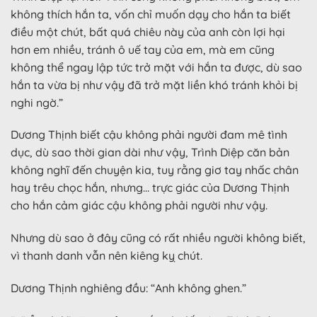
không thích hắn ta, vốn chỉ muốn dạy cho hắn ta biết
điều một chút, bất quá chiêu này của anh còn lợi hại
hơn em nhiều, tránh ô uế tay của em, mà em cũng
không thể ngay lập tức trở mặt với hắn ta được, dù sao
hắn ta vừa bị như vậy đã trở mặt liền khó tránh khỏi bị
nghi ngờ.”
Dương Thịnh biết cậu không phải người đam mê tình
dục, dù sao thời gian dài như vậy, Trình Diệp căn bản
không nghĩ đến chuyện kia, tuy rằng giơ tay nhấc chân
hay trêu chọc hắn, nhưng… trực giác của Dương Thịnh
cho hắn cảm giác cậu không phải người như vậy.
Nhưng dù sao ở đây cũng có rất nhiều người không biết,
vì thanh danh vẫn nên kiêng kỵ chút.
Dương Thịnh nghiêng đầu: “Anh không ghen.”