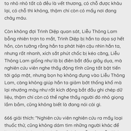
to nhỏ nhỏ tất cả đều là vết thương, có chỗ được khâu
lại, có chỗ thì không, thậm chí còn có mấy nơi đang
chảy máu.
Còn không đợi Trình Diệp quan sát, Liễu Thông Lam
bỗng nhiên trợn to mắt, Trình Diệp bị hắn ta dọa sợ hết
hồn, còn tưởng rằng hắn ta phát hiện cậu nhìn hắn ta,
nhưng rất nhanh, xích sắt phút chốc bị kéo căng, Liễu
Thông Lam giống như là bị điên bắt đầu giãy dụa, mà
nghiên cứu viên nghe thấy động tĩnh cũng tất bật tiến
tới góp mặt, nhưng bọn họ không đụng vào Liễu Thông
Lam, càng không giúp hắn ta giảm bớt thống khổ mà
lại nhướng mày như rất kích động bắt đầu ghi chép dữ
liệu, thậm chí còn có thể nghe thấy người đó nhỏ giọng
lầm bầm, cũng không biết là đang nói cái gì.
666 giải thích: “Nghiên cứu viên nghiên cứu ra mấy loại
thuốc thử, cũng không dám tìm những người khác để