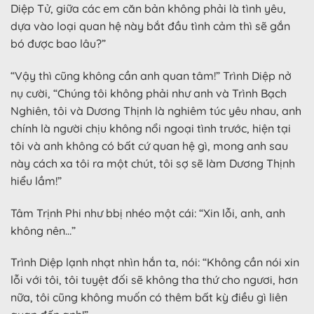
Diệp Tử, giữa các em căn bản không phải là tình yêu,
dựa vào loại quan hệ này bắt đầu tình cảm thì sẽ gắn
bó được bao lâu?”
“Vậy thì cũng không cần anh quan tâm!” Trình Diệp nở
nụ cười, “Chúng tôi không phải như anh và Trình Bạch
Nghiên, tôi và Dương Thịnh là nghiêm túc yêu nhau, anh
chính là người chịu không nổi ngoại tình trước, hiện tại
tôi và anh không có bất cứ quan hệ gì, mong anh sau
này cách xa tôi ra một chút, tôi sợ sẽ làm Dương Thịnh
hiểu lầm!”
Tâm Trịnh Phi như bbị nhéo một cái: “Xin lỗi, anh, anh
không nên…”
Trình Diệp lạnh nhạt nhìn hắn ta, nói: “Không cần nói xin
lỗi với tôi, tôi tuyệt đối sẽ không tha thứ cho ngươi, hơn
nữa, tôi cũng không muốn có thêm bất kỳ điều gì liên