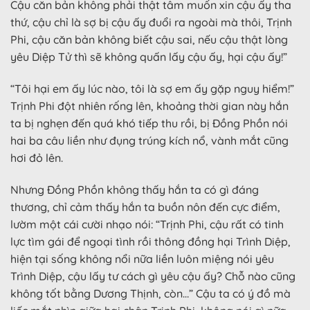
Cậu căn bản không phải thật tâm muốn xin cậu ấy tha
thứ, cậu chỉ là sợ bị cậu ấy đuổi ra ngoài mà thôi, Trịnh
Phi, cậu căn bản không biết cậu sai, nếu cậu thật lòng
yêu Diệp Tử thì sẽ không quấn lấy cậu ấy, hại cậu ấy!”
“Tôi hại em ấy lúc nào, tôi là sợ em ấy gặp nguy hiểm!”
Trịnh Phi đột nhiên rống lên, khoảng thời gian này hắn
ta bị nghẹn đến quá khó tiếp thu rồi, bị Đồng Phồn nói
hai ba câu liền như đụng trúng kích nổ, vành mắt cũng
hơi đỏ lên.
Nhưng Đồng Phồn không thấy hắn ta có gì đáng
thương, chỉ cảm thấy hắn ta buồn nôn đến cực điểm,
lườm một cái cười nhạo nói: “Trịnh Phi, cậu rất có tinh
lực tìm gái để ngoại tình rồi thông đồng hại Trình Diệp,
hiện tại sống không nổi nữa liền luôn miệng nói yêu
Trình Diệp, cậu lấy tư cách gì yêu cậu ấy? Chỗ nào cũng
không tốt bằng Dương Thịnh, còn…” Cậu ta có ý đồ mà