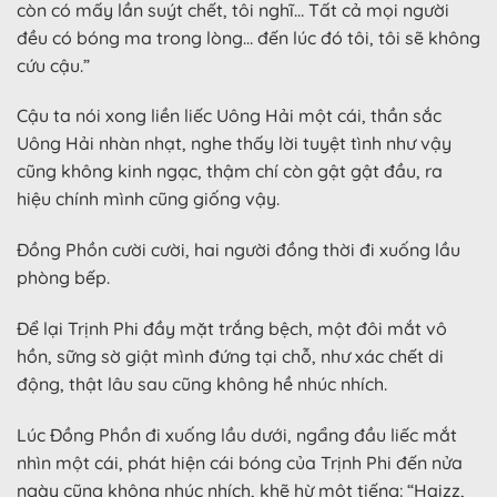
còn có mấy lần suýt chết, tôi nghĩ… Tất cả mọi người
đều có bóng ma trong lòng… đến lúc đó tôi, tôi sẽ không
cứu cậu.”
Cậu ta nói xong liền liếc Uông Hải một cái, thần sắc
Uông Hải nhàn nhạt, nghe thấy lời tuyệt tình như vậy
cũng không kinh ngạc, thậm chí còn gật gật đầu, ra
hiệu chính mình cũng giống vậy.
Đồng Phồn cười cười, hai người đồng thời đi xuống lầu
phòng bếp.
Để lại Trịnh Phi đầy mặt trắng bệch, một đôi mắt vô
hồn, sững sờ giật mình đứng tại chỗ, như xác chết di
động, thật lâu sau cũng không hề nhúc nhích.
Lúc Đồng Phồn đi xuống lầu dưới, ngẩng đầu liếc mắt
nhìn một cái, phát hiện cái bóng của Trịnh Phi đến nửa
ngày cũng không nhúc nhích, khẽ hừ một tiếng: “Haizz,