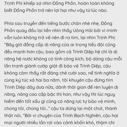
Trịnh Phi khiếp sợ nhìn Đồng Phồn, hoàn toàn không
biết Đồng Phồn trở nên lợi hại như vậy từ lúc nào.
Phía sau truyền đến tiếng bước chân nhè nhẹ, Đồng
Phồn quay đầu lại liền nhìn thấy Uông Hải bởi vì mình
vẫn luôn không trở về nên đi ra tìm, lại nhìn Trịnh Phi:
“Bây giờ đẳng cấp dị năng của ai trong tiểu đội cũng
đều mạnh hơn cậu, bao gồm cả Trình Diệp hệ chỉ là dị
năng hệ nước không có tính công kích, bộ dáng cậu mỗi
lần tranh giành cướp giật đi bảo vệ Trình Diệp, cậu
không cảm thấy rất đáng chê cười sao, nể tình nghĩa ở
cùng ký túc xá hai ba năm, tôi khuyên cậu đừng tìm
Trình Diệp dây dưa nữa, dành thời gian để rèn luyện dị
năng, nâng cao cấp bậc thì hơn, như vậy thì lúc nguy
hiểm đến tốt xấu gì cũng có năng lực tự bảo vệ mình,
chúng tôi, chúng tôi…” cậu ta dừng lại một chút, thành
thật nói, “Bởi vì chuyện của Trình Bạch Nghiên, cậu hại
mọi người nhiều lần rơi vào cảnh khốn khó, thậm chí