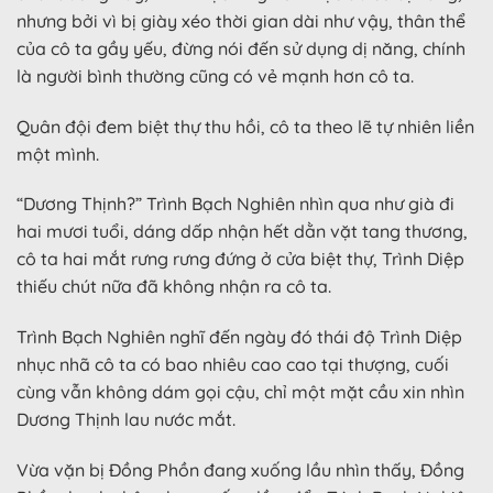
nhưng bởi vì bị giày xéo thời gian dài như vậy, thân thể
của cô ta gầy yếu, đừng nói đến sử dụng dị năng, chính
là người bình thường cũng có vẻ mạnh hơn cô ta.
Quân đội đem biệt thự thu hồi, cô ta theo lẽ tự nhiên liền
một mình.
“Dương Thịnh?” Trình Bạch Nghiên nhìn qua như già đi
hai mươi tuổi, dáng dấp nhận hết dằn vặt tang thương,
cô ta hai mắt rưng rưng đứng ở cửa biệt thự, Trình Diệp
thiếu chút nữa đã không nhận ra cô ta.
Trình Bạch Nghiên nghĩ đến ngày đó thái độ Trình Diệp
nhục nhã cô ta có bao nhiêu cao cao tại thượng, cuối
cùng vẫn không dám gọi cậu, chỉ một mặt cầu xin nhìn
Dương Thịnh lau nước mắt.
Vừa vặn bị Đồng Phồn đang xuống lầu nhìn thấy, Đồng