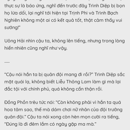
thực sự là báo ứng, nghĩ đến trước đây Trình Diệp bị bọn
họ lừa dối, lại nghĩ tới hiện tại Trịnh Phi và Trình Bạch
Nghiên không một ai có kết quả tốt, thật cảm thấy vui
sướng!”
Uông Hải nhìn cậu ta, không lên tiếng, nhưng trong lòng
hiển nhiên cũng nghĩ như vậy.
……
“Cậu nói hắn ta bị quân đội mang đi rồi?” Trình Diệp sắc
mặt quái lạ, không biết Liễu Thông Lam làm gì mà lại
đắc tội với chính phủ, quá không cẩn thận rồi.
Đồng Phồn trêu tức nói: “Còn không phải vì hắn ta quá
hoa tâm sao, thế mà dám chơi nữ nhân của đội trưởng
quân đội.” Cậu ta nói xong còn hèn mọn cười ra tiếng,
“Đúng là đi đêm lắm có ngày gặp ma mà.”