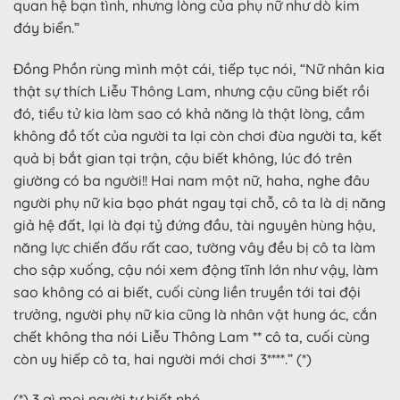
quan hệ bạn tình, nhưng lòng của phụ nữ như dò kim
đáy biển.”
Đồng Phồn rùng mình một cái, tiếp tục nói, “Nữ nhân kia
thật sự thích Liễu Thông Lam, nhưng cậu cũng biết rồi
đó, tiểu tử kia làm sao có khả năng là thật lòng, cầm
không đồ tốt của người ta lại còn chơi đùa người ta, kết
quả bị bắt gian tại trận, cậu biết không, lúc đó trên
giường có ba người!! Hai nam một nữ, haha, nghe đâu
người phụ nữ kia bạo phát ngay tại chỗ, cô ta là dị năng
giả hệ đất, lại là đại tỷ đứng đầu, tài nguyên hùng hậu,
năng lực chiến đấu rất cao, tường vây đều bị cô ta làm
cho sập xuống, cậu nói xem động tĩnh lớn như vậy, làm
sao không có ai biết, cuối cùng liền truyền tới tai đội
trưởng, người phụ nữ kia cũng là nhân vật hung ác, cắn
chết không tha nói Liễu Thông Lam ** cô ta, cuối cùng
còn uy hiếp cô ta, hai người mới chơi 3****.” (*)
(*) 3 gì mọi người tự biết nhé.