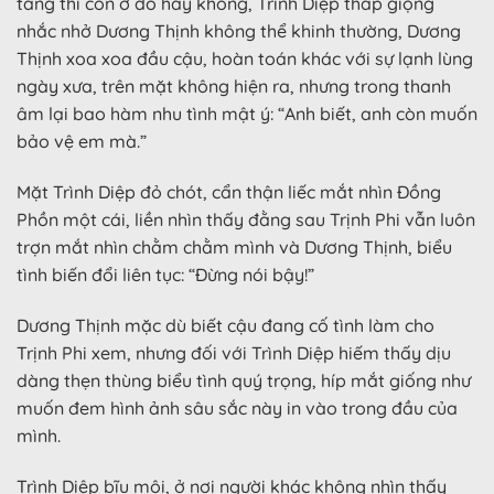
tang thi còn ở đó hay không, Trình Diệp thấp giọng
nhắc nhở Dương Thịnh không thể khinh thường, Dương
Thịnh xoa xoa đầu cậu, hoàn toán khác với sự lạnh lùng
ngày xưa, trên mặt không hiện ra, nhưng trong thanh
âm lại bao hàm nhu tình mật ý: “Anh biết, anh còn muốn
bảo vệ em mà.”
Mặt Trình Diệp đỏ chót, cẩn thận liếc mắt nhìn Đồng
Phồn một cái, liền nhìn thấy đằng sau Trịnh Phi vẫn luôn
trợn mắt nhìn chằm chằm mình và Dương Thịnh, biểu
tình biến đổi liên tục: “Đừng nói bậy!”
Dương Thịnh mặc dù biết cậu đang cố tình làm cho
Trịnh Phi xem, nhưng đối với Trình Diệp hiếm thấy dịu
dàng thẹn thùng biểu tình quý trọng, híp mắt giống như
muốn đem hình ảnh sâu sắc này in vào trong đầu của
mình.
Trình Diệp bĩu môi, ở nơi người khác không nhìn thấy