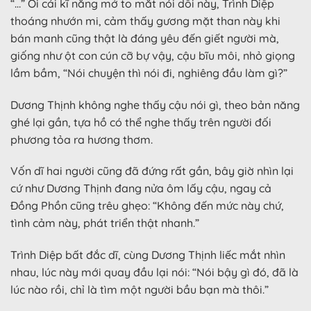
“…” Ôi cái kĩ năng mở to mắt nói dối này, Trình Diệp
thoáng nhướn mi, cảm thấy gương mặt than này khi
bán manh cũng thật là đáng yêu đến giết người mà,
giống như ột con cún cỡ bự vậy, cậu bĩu môi, nhỏ giọng
lầm bầm, “Nói chuyện thì nói đi, nghiêng đầu làm gì?”
Dương Thịnh không nghe thấy cậu nói gì, theo bản năng
ghé lại gần, tựa hồ có thể nghe thấy trên người đối
phương tỏa ra hương thơm.
Vốn dĩ hai người cũng đã đứng rất gần, bây giờ nhìn lại
cứ như Dương Thịnh đang nửa ôm lấy cậu, ngay cả
Đồng Phồn cũng trêu ghẹo: “Không đến mức này chứ,
tình cảm này, phát triển thật nhanh.”
Trình Diệp bất đắc dĩ, cùng Dương Thịnh liếc mắt nhìn
nhau, lúc này mới quay đầu lại nói: “Nói bậy gì đó, đã là
lúc nào rồi, chỉ là tìm một người bầu bạn mà thôi.”