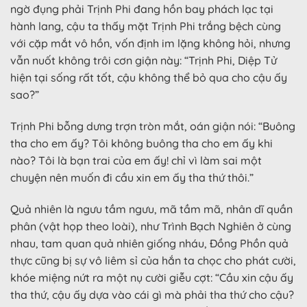
ngờ đụng phải Trịnh Phi đang hồn bay phách lạc tại
hành lang, cậu ta thấy mặt Trịnh Phi trắng bệch cùng
với cặp mắt vô hồn, vốn định im lặng không hỏi, nhưng
vẫn nuốt không trôi cơn giận này: “Trịnh Phi, Diệp Tử
hiện tại sống rất tốt, cậu không thể bỏ qua cho cậu ấy
sao?”
Trịnh Phi bỗng dưng trợn tròn mắt, oán giận nói: “Buông
tha cho em ấy? Tôi không buông tha cho em ấy khi
nào? Tôi là bạn trai của em ấy! chỉ vì làm sai một
chuyện nên muốn đi cầu xin em ấy tha thứ thôi.”
Quả nhiên là ngưu tầm ngưu, mã tầm mã, nhân dĩ quần
phân (vật họp theo loài), như Trình Bạch Nghiên ở cùng
nhau, tam quan quả nhiên giống nháu, Đồng Phồn quả
thực cũng bị sự vô liêm sỉ của hắn ta chọc cho phát cười,
khóe miệng nứt ra một nụ cười giễu cợt: “Cầu xin cậu ấy
tha thứ, cậu ấy dựa vào cái gì mà phải tha thứ cho cậu?