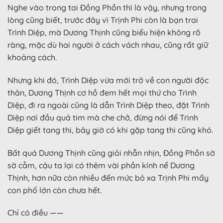
Nghe vào trong tai Đồng Phồn thì là vậy, nhưng trong
lòng cũng biết, trước đây vì Trịnh Phi còn là bạn trai
Trình Diệp, mà Dương Thịnh cũng biểu hiện không rõ
ràng, mặc dù hai người ở cách vách nhau, cũng rất giữ
khoảng cách.
Nhưng khi đó, Trình Diệp vừa mới trở về con người độc
thân, Dương Thịnh cơ hồ đem hết mọi thứ cho Trình
Diệp, đi ra ngoài cũng là dẫn Trình Diệp theo, đặt Trình
Diệp nơi đầu quả tim mà che chở, đừng nói để Trình
Diệp giết tang thi, bây giờ có khi gặp tang thi cũng khó.
Bất quá Dương Thịnh cũng giỏi nhẫn nhịn, Đồng Phồn sờ
sờ cằm, cậu ta lại có thêm vài phần kính nể Dương
Thịnh, hơn nữa còn nhiều đến mức bỏ xa Trịnh Phi mấy
con phố lớn còn chưa hết.
Chỉ có điều ——