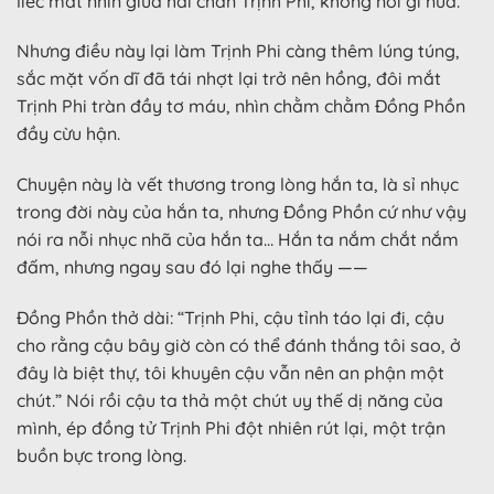
liếc mắt nhìn giữa hai chân Trịnh Phi, không nói gì nữa.
Nhưng điều này lại làm Trịnh Phi càng thêm lúng túng,
sắc mặt vốn dĩ đã tái nhợt lại trở nên hồng, đôi mắt
Trịnh Phi tràn đầy tơ máu, nhìn chằm chằm Đồng Phồn
đầy cừu hận.
Chuyện này là vết thương trong lòng hắn ta, là sỉ nhục
trong đời này của hắn ta, nhưng Đồng Phồn cứ như vậy
nói ra nỗi nhục nhã của hắn ta… Hắn ta nắm chắt nắm
đấm, nhưng ngay sau đó lại nghe thấy ——
Đồng Phồn thở dài: “Trịnh Phi, cậu tỉnh táo lại đi, cậu
cho rằng cậu bây giờ còn có thể đánh thắng tôi sao, ở
đây là biệt thự, tôi khuyên cậu vẫn nên an phận một
chút.” Nói rồi cậu ta thả một chút uy thế dị năng của
mình, ép đồng tử Trịnh Phi đột nhiên rút lại, một trận
buồn bực trong lòng.