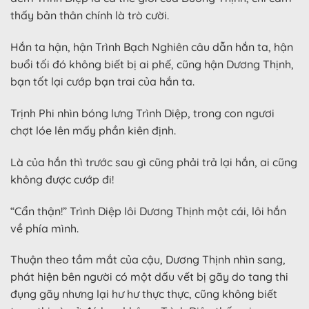
thấy bản thân chính là trò cười.
Hắn ta hận, hận Trình Bạch Nghiên câu dẫn hắn ta, hận
buổi tối đó không biết bị ai phế, cũng hận Dương Thịnh,
bạn tốt lại cướp bạn trai của hắn ta.
Trịnh Phi nhìn bóng lưng Trình Diệp, trong con ngươi
chợt lóe lên mấy phần kiên định.
Là của hắn thì trước sau gì cũng phải trả lại hắn, ai cũng
không được cướp đi!
“Cẩn thận!” Trình Diệp lôi Dương Thịnh một cái, lôi hắn
về phía mình.
Thuận theo tầm mắt của cậu, Dương Thịnh nhìn sang,
phát hiện bên người có một dấu vết bị gãy do tang thi
đụng gãy nhưng lại hư hư thực thực, cũng không biết