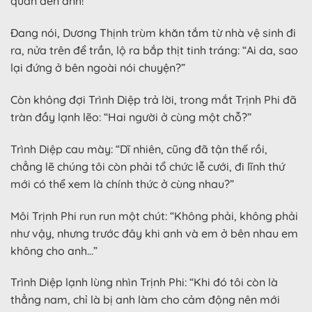
quan đến anh!”
Đang nói, Dương Thịnh trùm khăn tắm từ nhà vệ sinh đi
ra, nửa trên để trần, lộ ra bắp thịt tinh tráng: “Ai da, sao
lại đứng ở bên ngoài nói chuyện?”
Còn không đợi Trình Diệp trả lời, trong mắt Trịnh Phi đã
tràn đầy lạnh lẽo: “Hai người ở cùng một chỗ?”
Trình Diệp cau mày: “Dĩ nhiên, cũng đã tận thế rồi,
chẳng lẽ chúng tôi còn phải tổ chức lễ cưới, đi lĩnh thứ
mới có thể xem là chính thức ở cùng nhau?”
Môi Trịnh Phi run run một chút: “Không phải, không phải
như vậy, nhưng trước đây khi anh và em ở bên nhau em
không cho anh…”
Trình Diệp lạnh lùng nhìn Trịnh Phi: “Khi đó tôi còn là
thẳng nam, chỉ là bị anh làm cho cảm động nên mới