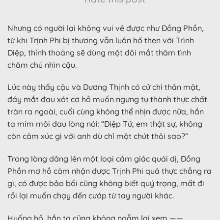
Nhưng có người lại không vui vẻ được như Đồng Phồn,
từ khi Trịnh Phi bị thương vẫn luôn hổ thẹn với Trình
Diệp, thỉnh thoảng sẽ dùng một đôi mắt thâm tình
chăm chú nhìn cậu.
Lúc này thấy cậu và Dương Thịnh có cử chỉ thân mật,
đáy mắt đau xót cơ hồ muốn ngưng tụ thành thực chất
tràn ra ngoài, cuối cùng không thể nhịn được nữa, hắn
ta mím môi đau lòng nói: “Diệp Tử, em thật sự, không
còn cảm xúc gì với anh dù chỉ một chút thôi sao?”
Trong lòng dâng lên một loại cảm giác quái dị, Đồng
Phồn mơ hồ cảm nhận được Trịnh Phi quả thực chẳng ra
gì, có được bảo bối cũng không biết quý trọng, mất đi
rồi lại muốn chạy đến cướp từ tay người khác.
Huống hồ, hắn ta cũng không ngẫm lại xem ——