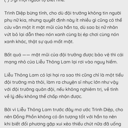
Trình Diệp bừng tỉnh, cho dù đội trưởng không tin người
phụ nữ kia, nhưng quyết định này ít nhiều gì cũng có thể
cứu vãn một ít mặt mũi của hắn ta, dù sao bị nữ nhân
vứt bỏ lại dẫn theo nón xanh cùng bị ép chơi cùng nón
xanh khác, thật sự quá mất mặt.
Bất quá —— mặt mũi của đội trưởng được bảo vệ thì cái
mạng nhỏ của Liễu Thông Lam lại rơi vào nguy hiểm.
Liễu Thông Lam có lợi hại ra sao thì cũng chỉ là một tiểu
đội trưởng mà thôi, làm ra chuyện sỉ nhục lớn như vậy
với đội trưởng quân đội, nếu không nghiêm trị, về tình
về lý đều không thể chấp nhận được.
Bởi vì Liễu Thông Lam trước đây mơ ước Trình Diệp, cho
nên Đồng Phồn không có ấn tượng tốt với hắn ta nên
khi biết đối phương gặp xui xẻo thiếu chút nữa đã uống