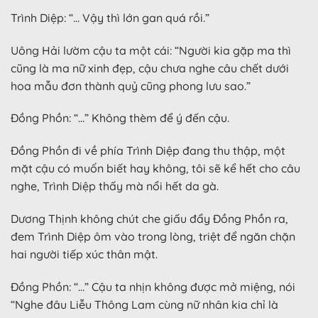
Trình Diệp: “… Vậy thì lớn gan quá rồi.”
Uông Hải lườm cậu ta một cái: “Người kia gặp ma thì
cũng là ma nữ xinh đẹp, cậu chưa nghe câu chết dưới
hoa mẫu đơn thành quỷ cũng phong lưu sao.”
Đồng Phồn: “…” Không thèm để ý đến cậu.
Đồng Phồn đi về phía Trình Diệp đang thu thập, một
mặt cậu có muốn biết hay không, tôi sẽ kể hết cho câu
nghe, Trình Diệp thấy mà nổi hết da gà.
Dương Thịnh không chút che giấu đẩy Đồng Phồn ra,
đem Trình Diệp ôm vào trong lòng, triệt để ngăn chặn
hai người tiếp xúc thân mật.
Đồng Phồn: “…” Cậu ta nhịn không được mở miệng, nói
“Nghe đâu Liễu Thông Lam cùng nữ nhân kia chỉ là