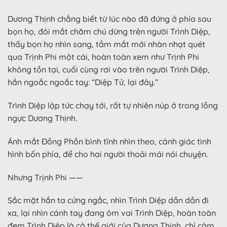
Dương Thịnh chẳng biết từ lúc nào đã đứng ở phía sau
bọn họ, đôi mắt chăm chú dừng trên người Trình Diệp,
thấy bọn họ nhìn sang, tầm mắt mới nhàn nhạt quét
qua Trịnh Phi một cái, hoàn toàn xem như Trịnh Phi
không tồn tại, cuối cùng rơi vào trên người Trình Diệp,
hắn ngoắc ngoắc tay: “Diệp Tử, lại đây.”
Trình Diệp lập tức chạy tới, rất tự nhiên núp ở trong lồng
ngực Dương Thịnh.
Ánh mắt Đồng Phồn bình tĩnh nhìn theo, cảnh giác tình
hình bốn phía, để cho hai người thoải mái nói chuyện.
Nhưng Trịnh Phi ——
Sắc mặt hắn ta cứng ngắc, nhìn Trình Diệp dần dần đi
xa, lại nhìn cánh tay đang ôm vai Trình Diệp, hoàn toàn
đem Trình Diệp là cả thế giới của Dương Thịnh, chỉ cảm