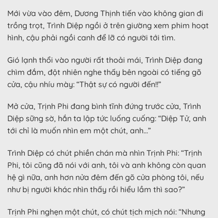
Mới vừa vào đêm, Dương Thịnh tiến vào không gian đi
trồng trọt, Trình Diệp ngồi ở trên giường xem phim hoạt
hình, cậu phải ngồi canh để lỡ có người tới tìm.
Gió lạnh thổi vào người rất thoải mái, Trình Diệp đang
chìm đắm, đột nhiên nghe thấy bên ngoài có tiếng gõ
cửa, cậu nhíu mày: “Thật sự có người đến!!”
Mở cửa, Trịnh Phi đang bình tĩnh đứng trước cửa, Trình
Diệp sững sờ, hắn ta lập tức luống cuống: “Diệp Tử, anh
tới chỉ là muốn nhìn em một chút, anh…”
Trình Diệp có chút phiền chán mà nhìn Trịnh Phi: “Trịnh
Phi, tôi cũng đã nói với anh, tôi và anh không còn quan
hệ gì nữa, anh hơn nửa đêm đến gõ cửa phòng tôi, nếu
như bị người khác nhìn thấy rồi hiểu lầm thì sao?”
Trịnh Phi nghẹn một chút, có chút tịch mịch nói: “Nhưng