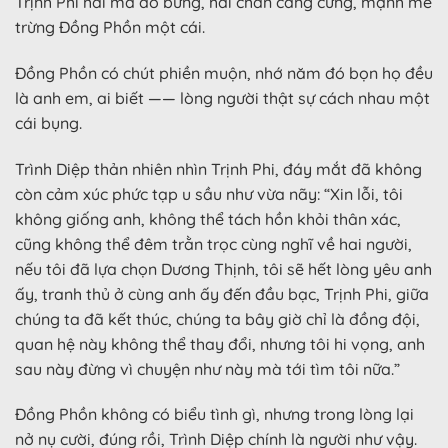
Trịnh Phi hai má đỏ bừng, hai chân căng cứng, mạnh mẽ
trừng Đồng Phồn một cái.
Đồng Phồn có chút phiền muộn, nhớ năm đó bọn họ đều
là anh em, ai biết —— lòng người thật sự cách nhau một
cái bụng.
Trình Diệp thản nhiên nhìn Trịnh Phi, đáy mắt đã không
còn cảm xúc phức tạp u sầu như vừa nãy: “Xin lỗi, tôi
không giống anh, không thể tách hồn khỏi thân xác,
cũng không thể đêm trằn trọc cùng nghĩ về hai người,
nếu tôi đã lựa chọn Dương Thịnh, tôi sẽ hết lòng yêu anh
ấy, tranh thủ ở cùng anh ấy đến đầu bạc, Trịnh Phi, giữa
chúng ta đã kết thúc, chúng ta bây giờ chỉ là đồng đội,
quan hệ này không thể thay đổi, nhưng tôi hi vọng, anh
sau này đừng vì chuyện như này mà tới tìm tôi nữa.”
Đồng Phồn không có biểu tình gì, nhưng trong lòng lại
nở nụ cười, đúng rồi, Trình Diệp chính là người như vậy.