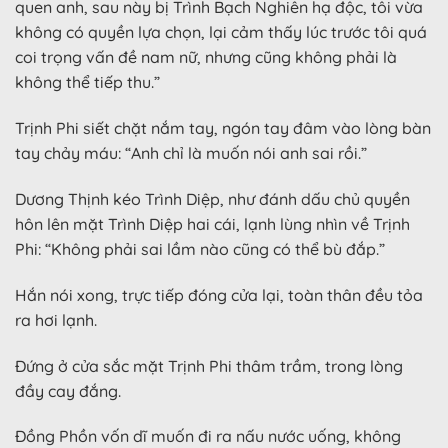
quen anh, sau này bị Trình Bạch Nghiên hạ độc, tôi vừa
không có quyền lựa chọn, lại cảm thấy lúc trước tôi quá
coi trọng vấn đề nam nữ, nhưng cũng không phải là
không thể tiếp thu.”
Trịnh Phi siết chặt nắm tay, ngón tay đâm vào lòng bàn
tay chảy máu: “Anh chỉ là muốn nói anh sai rồi.”
Dương Thịnh kéo Trình Diệp, như đánh dấu chủ quyền
hôn lên mặt Trình Diệp hai cái, lạnh lùng nhìn về Trịnh
Phi: “Không phải sai lầm nào cũng có thể bù đắp.”
Hắn nói xong, trực tiếp đóng cửa lại, toàn thân đều tỏa
ra hơi lạnh.
Đứng ở cửa sắc mặt Trịnh Phi thâm trầm, trong lòng
đầy cay đắng.
Đồng Phồn vốn dĩ muốn đi ra nấu nước uống, không