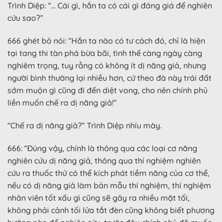
Trình Diệp: “… Cái gì, hắn ta có cái gì đáng giá để nghiên
cứu sao?”
666 ghét bỏ nói: “Hắn ta nào có tư cách đó, chỉ là hiện
tại tang thi tàn phá bừa bãi, tình thế càng ngày càng
nghiêm trọng, tuy rằng có không ít dị năng giả, nhưng
người bình thường lại nhiều hơn, cứ theo đà này trái đất
sớm muộn gì cũng đi đến diệt vong, cho nên chính phủ
liền muốn chế ra dị năng giả!”
“Chế ra dị năng giả?” Trình Diệp nhíu mày.
666: “Đúng vậy, chính là thông qua các loại cơ năng
nghiên cứu dị năng giả, thông qua thí nghiệm nghiên
cứu ra thuốc thử có thể kích phát tiềm năng của cơ thể,
nếu có dị năng giả làm bản mẫu thí nghiệm, thí nghiệm
nhân viên tốt xấu gì cũng sẽ gây ra nhiều mặt tối,
không phải cảnh tối lửa tắt đèn cũng không biết phương