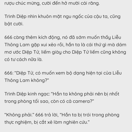
rượu chúc mừng, cười đến hở mười cái răng.
Trình Diệp nhìn khuôn mặt ngu ngốc của cậu ta, cũng
bật cười.
666 càng thêm kích động, nó đã sớm muốn thấy Liễu
Thông Lam gặp xui xẻo rồi, hắn ta là cái thứ gì mà dám
mơ ước Diệp Tử, liếm giày cho Diệp Tử liếm cũng không
có tư cách nữa là.
666: “Diệp Tử, có muốn xem bộ dạng hiện tại của Liễu
Thông Lam không?”
Trình Diệp kinh ngạc: “Hắn ta không phải nên bị nhốt
trong phòng tối sao, còn có cả camera?”
“Không phải.” 666 trả lời, “Hắn ta bị trói trong phòng
thực nghiệm, bị cắt xẻ làm nghiên cứu.”