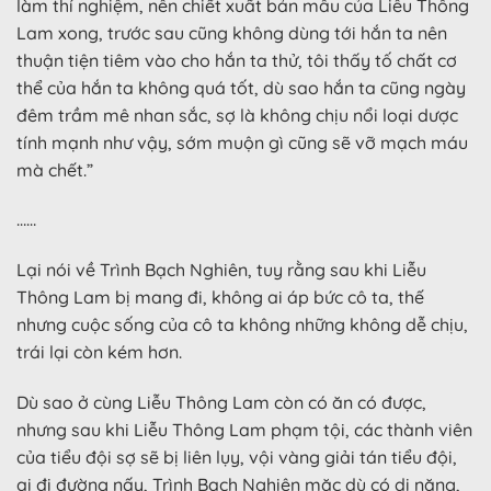
làm thí nghiệm, nên chiết xuất bản mẫu của Liễu Thông
Lam xong, trước sau cũng không dùng tới hắn ta nên
thuận tiện tiêm vào cho hắn ta thử, tôi thấy tố chất cơ
thể của hắn ta không quá tốt, dù sao hắn ta cũng ngày
đêm trầm mê nhan sắc, sợ là không chịu nổi loại dược
tính mạnh như vậy, sớm muộn gì cũng sẽ vỡ mạch máu
mà chết.”
……
Lại nói về Trình Bạch Nghiên, tuy rằng sau khi Liễu
Thông Lam bị mang đi, không ai áp bức cô ta, thế
nhưng cuộc sống của cô ta không những không dễ chịu,
trái lại còn kém hơn.
Dù sao ở cùng Liễu Thông Lam còn có ăn có được,
nhưng sau khi Liễu Thông Lam phạm tội, các thành viên
của tiểu đội sợ sẽ bị liên lụy, vội vàng giải tán tiểu đội,
ai đi đường nấy, Trình Bạch Nghiên mặc dù có dị năng,