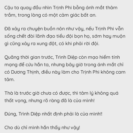
Cậu ta quay đầu nhìn Trịnh Phi bằng ánh mắt thâm
trầm, trong lòng có một cảm giác bất an.
Đã xảy ra chuyện buồn nôn như vậy, nếu Trịnh Phi vẫn
sống chết đòi lãnh đạo tiểu đội bọn họ, sớm hay muộn
gì cũng xảy ra xung đột, có khi phải rời đội.
Quãng thời gian trước, Trình Diệp còn mạo hiểm tính
mạng để cứu hắn ta, nhưng bây giờ trong ánh mắt chỉ
có Dương Thịnh, điều này làm cho Trịnh Phi không cam
tâm.
Thà là trước giờ chưa có được, thì tâm lý không quá
thất vọng, nhưng rõ ràng đã là của mình!
Đúng, Trình Diệp nhất định phải là của mình!!
Cho dù chỉ mình hắn thấy như vậy!