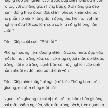
hướng nào để nghiên cứu, trước đây chính phủ đã muốn
ra tay với dị năng giả, nhưng bây giờ dị năng giả đều
hành động theo đoàn đội, chính phủ sợ khiến cho bọn
họ phẫn nộ nên không dám động thủ, hiện tại vật thí
nghiệm đưa tới cửa làm sao có khả năng không nắm
chặt!”
Trình Diệp cười cười: “Rất tốt.”
Phòng thực nghiệm đương nhiên là có camera, đập vào
mắt là màu trắng xóa, còn có mấy người mặc áo khoác
trắng, nội mũ trắng, cạnh bàn có mấy nghiên cứu sinh
nằm nhoài ra đó múa bút thành văn.
Trình Diệp nhìn thấy ‘thí nghiệm’ Liễu Thông Lam trên
giường, mi tâm nhảy một cái.
Người trên giường tứ chi bị trói trói tại bốn chân giường,
hai mắt nhắm nghiền, sắc mặt trắng bệch, trên người to