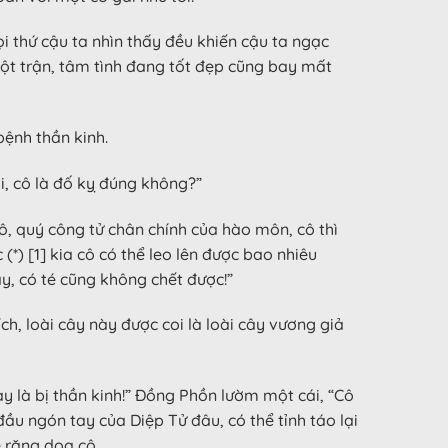
mọi thứ cậu ta nhìn thấy đều khiến cậu ta ngạc
một trận, tâm tình đang tốt đẹp cũng bay mất
bệnh thần kinh.
ồi, cô là đố kỵ đúng không?”
cô, quý công tử chân chính của hào môn, cô thì
) [1] kia cô có thể leo lên được bao nhiêu
y, có té cũng không chết được!”
h, loài cây này được coi là loài cây vương giả
ay là bị thần kinh!” Đồng Phồn lườm một cái, “Cô
đầu ngón tay của Diệp Tử đâu, có thể tỉnh táo lại
e răng dọa cô.