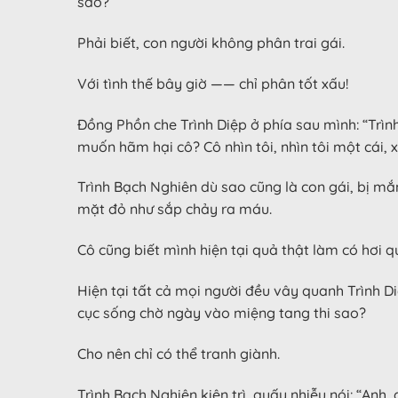
sao?
Phải biết, con người không phân trai gái.
Với tình thế bây giờ —— chỉ phân tốt xấu!
Đồng Phồn che Trình Diệp ở phía sau mình: “Trìn
muốn hãm hại cô? Cô nhìn tôi, nhìn tôi một cái, x
Trình Bạch Nghiên dù sao cũng là con gái, bị mắ
mặt đỏ như sắp chảy ra máu.
Cô cũng biết mình hiện tại quả thật làm có hơi 
Hiện tại tất cả mọi người đều vây quanh Trình Diệ
cục sống chờ ngày vào miệng tang thi sao?
Cho nên chỉ có thể tranh giành.
Trình Bạch Nghiên kiên trì, quấy nhiễu nói: “Anh,