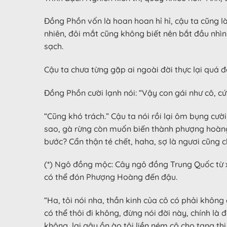
Đồng Phồn vốn là hoan hoan hỉ hỉ, cậu ta cũng là 
nhiên, đôi mắt cũng không biết nên bắt đầu nhìn
sạch.
Cậu ta chưa từng gặp ai ngoài đời thực lại quá 
Đồng Phồn cười lạnh nói: “Vậy con gái như cô, cứ
“Cũng khó trách.” Cậu ta nói rồi lại ôm bụng cườ
sao, gà rừng còn muốn biến thành phượng hoàng,
bước? Cẩn thận té chết, haha, sợ là ngươi cũng 
(*) Ngô đồng mộc: Cây ngô đồng Trung Quốc từ xa
có thể đón Phượng Hoàng đến đậu.
“Ha, tôi nói nha, thần kinh của cô có phải không
có thể thôi đi không, đừng nói đời này, chính là
không, lại gây ồn ào tôi liền ném cô cho tang th