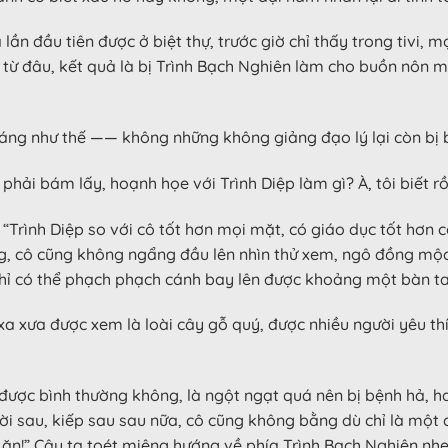
lần đầu tiên được ở biệt thự, trước giờ chỉ thấy trong tivi, 
 từ đâu, kết quả là bị Trình Bạch Nghiên làm cho buồn nôn 
đáng như thế —— không những không giảng đạo lý lại còn bị 
 phải bám lấy, hoạnh họe với Trình Diệp làm gì? À, tôi biết r
i “Trình Diệp so với cô tốt hơn mọi mặt, có giáo dục tốt hơn 
 cô cũng không ngẩng đầu lên nhìn thử xem, ngô đồng mộc (*
chỉ có thể phạch phạch cánh bay lên được khoảng một bàn ta
 xưa được xem là loài cây gỗ quý, được nhiều người yêu thíc
 được bình thường không, là ngột ngạt quá nên bị bệnh hả, h
 đời sau, kiếp sau sau nữa, cô cũng không bằng dù chỉ là một 
i ăn!” Cậu ta toét miệng hướng về phía Trình Bạch Nghiên nh