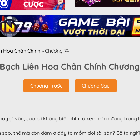
ên Hoa Chân Chính
»
Chương 74
 Bạch Liên Hoa Chân Chính Chương
Chương Trước
Chương Sau
hay gì vậy, sao lại không biết nhìn rõ xem mình đang trong 
iận sao, thế mà còn dám ở đây to mồm đòi tài sản? Cô ta ngh