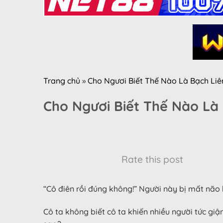
Trang chủ
»
Cho Ngươi Biết Thế Nào Là Bạch Li
Cho Ngươi Biết Thế Nào Là
Rate this post
“Cô điên rồi đúng không!” Người này bị mất não 
Cô ta không biết cô ta khiến nhiều người tức g