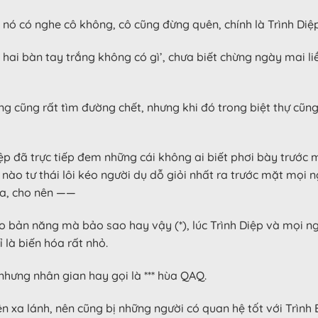
m nó có nghe cô không, cô cũng đừng quên, chính là Trình Di
 hai bàn tay trắng không có gì’, chưa biết chừng ngày mai l
ằng cũng rất tìm đường chết, nhưng khi đó trong biệt thự cũng
ệp đã trực tiếp đem những cái không ai biết phơi bày trước m
nào tư thái lôi kéo người dụ dỗ giỏi nhất ra trước mặt mọi 
ta, cho nên ——
o bản năng mà bảo sao hay vậy (*), lúc Trình Diệp và mọi n
 là biến hóa rất nhỏ.
nhưng nhân gian hay gọi là *** hùa QAQ.
ên xa lánh, nên cũng bị những người có quan hệ tốt với Trình