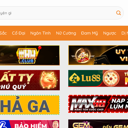
Sắc
Cổ Đại
Ngôn Tình
Nữ Cường
Đam Mỹ
Ngược
Dị