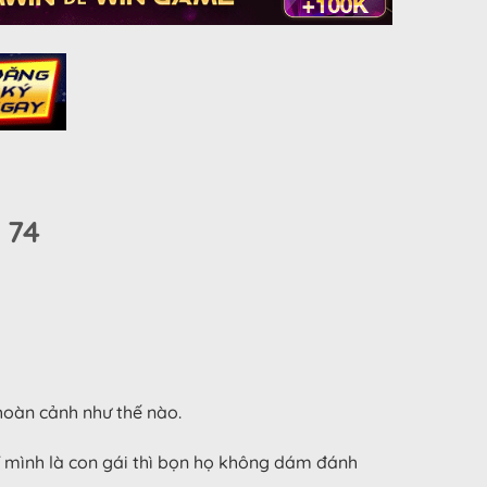
 74
hoàn cảnh như thế nào.
ĩ mình là con gái thì bọn họ không dám đánh