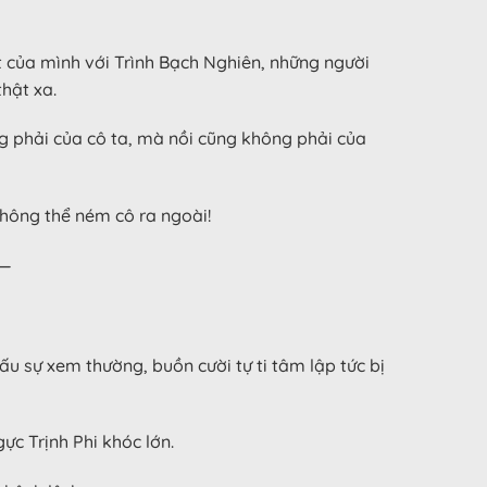
t của mình với Trình Bạch Nghiên, những người
hật xa.
ng phải của cô ta, mà nồi cũng không phải của
không thể ném cô ra ngoài!
——
u sự xem thường, buồn cười tự ti tâm lập tức bị
ực Trịnh Phi khóc lớn.