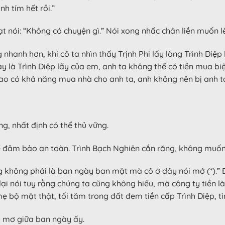
h tím hết rồi.”
ạt nói: “Không có chuyện gì.” Nói xong nhấc chân liền muốn lê
hanh hơn, khi cô ta nhìn thấy Trịnh Phi lấy lòng Trình Diệp 
 này là Trình Diệp lấy của em, anh ta không thể có tiền mua bi
ao có khả năng mua nhà cho anh ta, anh không nên bị anh ta 
ng, nhất định có thể thủ vững.
 thể đảm bảo an toàn. Trình Bạch Nghiên cắn răng, không muốn
g không phải là ban ngày ban mặt mà cô ở đây nói mớ (*).” 
 lại nói tuy rằng chúng ta cũng không hiểu, mà công ty tiền
 bộ mặt thật, tối tăm trong đất đem tiền cấp Trình Diệp, tỉnh
ủ mơ giữa ban ngày ấy.