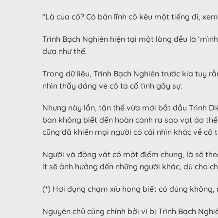
“Là của cô? Có bản lĩnh cô kêu một tiếng đi, xe
Trình Bạch Nghiên hiện tại một lòng đều là ‘mình
dưa như thế.
Trong dữ liệu, Trình Bạch Nghiên trước kia tuy r
nhìn thấy dáng vẻ cô ta cố tình gây sự.
Nhưng này lần, tận thế vừa mới bắt đầu Trình Di
bản không biết đến hoàn cảnh ra sao vạt áo thế 
cũng đã khiến mọi người có cái nhìn khác về cô 
Người và động vật có một điểm chung, là sẽ the
ít sẽ ảnh hưởng đến những người khác, dù cho chỉ
(*) Hơi đụng chạm xíu hong biết có đúng không, 
Nguyên chủ cũng chính bởi vì bị Trình Bạch Nghi