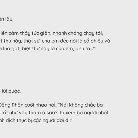
n lầu.
liền cảm thấy tức giận, nhanh chóng chạy tới,
ệt thự này, thật sự, cha em đều nói là cổ phiếu và
lừa gạt, biệt thự này là của em, anh ta…”
 lùi bước.
Đồng Phồn cười nhạo nói, “Nói không chắc ba
 là tốt như vậy tham ô sao? Ta xem ba ngươi nhất
 đích thực bị các ngươi dời đi!”