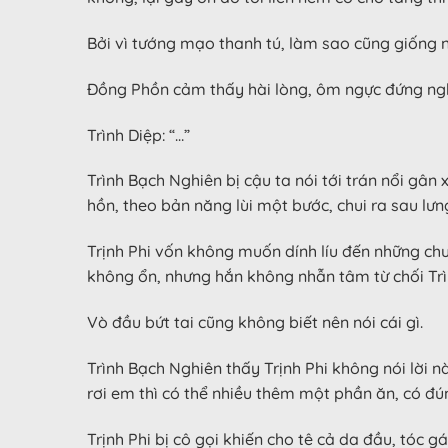
Bởi vì tướng mạo thanh tú, làm sao cũng giống
Đồng Phồn cảm thấy hài lòng, ôm ngực đứng nghi
Trình Diệp: “…”
Trình Bạch Nghiên bị cậu ta nói tới trán nổi gân
hồn, theo bản năng lùi một bước, chui ra sau lưn
Trịnh Phi vốn không muốn dính líu đến những chu
không ổn, nhưng hắn không nhẫn tâm từ chối Trìn
Vò đầu bứt tai cũng không biết nên nói cái gì.
Trình Bạch Nghiên thấy Trịnh Phi không nói lời n
rơi em thì có thể nhiều thêm một phần ăn, có đú
Trịnh Phi bị cô gọi khiến cho tê cả da đầu, tóc gá