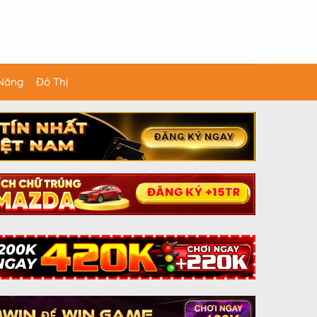
 Năng
Đô Thị