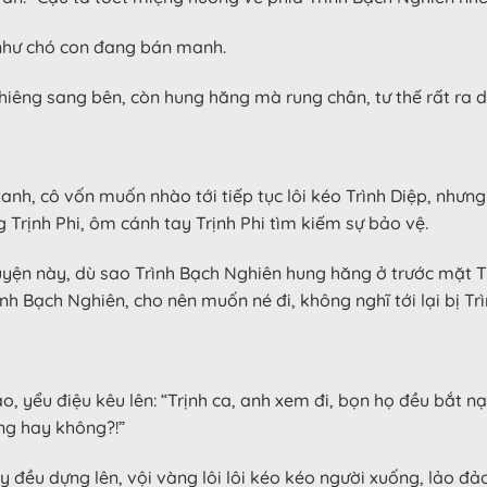
 như chó con đang bán manh.
êng sang bên, còn hung hăng mà rung chân, tư thế rất ra d
 xanh, cô vốn muốn nhào tới tiếp tục lôi kéo Trình Diệp, nh
g Trịnh Phi, ôm cánh tay Trịnh Phi tìm kiếm sự bảo vệ.
yện này, dù sao Trình Bạch Nghiên hung hăng ở trước mặt Tr
h Bạch Nghiên, cho nên muốn né đi, không nghĩ tới lại bị T
ào, yểu điệu kêu lên: “Trịnh ca, anh xem đi, bọn họ đều bắt
ng hay không?!”
y đều dựng lên, vội vàng lôi lôi kéo kéo người xuống, lảo đảo 