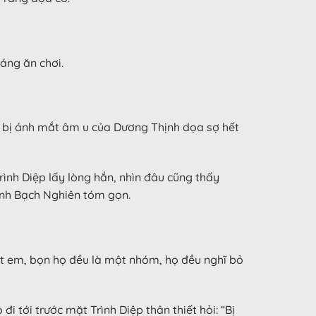
áng ăn chơi.
ưng bị ánh mắt âm u của Dương Thịnh dọa sợ hết
ình Diệp lấy lòng hắn, nhìn đâu cũng thấy
rình Bạch Nghiên tóm gọn.
 nạt em, bọn họ đều là một nhóm, họ đều nghĩ bỏ
đi tới trước mặt Trình Diệp thân thiết hỏi: “Bị