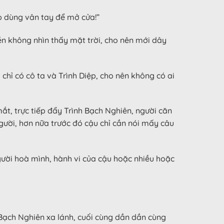
ệp dùng vân tay để mở cửa!”
iền không nhìn thấy mặt trời, cho nên mới dây
 chỉ có cô ta và Trình Diệp, cho nên không có ai
ắt, trực tiếp đẩy Trình Bạch Nghiên, người căn
người, hơn nữa trước đó cậu chỉ cần nói mấy câu
gười hoà mình, hành vi của cậu hoặc nhiều hoặc
 Bạch Nghiên xa lánh, cuối cùng dần dần cùng