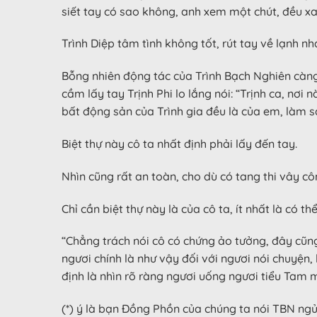
siết tay có sao không, anh xem một chút, đều xan
Trình Diệp tâm tình không tốt, rút tay về lạnh nh
Bỗng nhiên động tác của Trình Bạch Nghiên càng n
cầm lấy tay Trịnh Phi lo lắng nói: “Trịnh ca, nơi
bất động sản của Trình gia đều là của em, làm s
Biệt thự này cô ta nhất định phải lấy đến tay.
Nhìn cũng rất an toàn, cho dù có tang thi vây cô
Chỉ cần biệt thự này là của cô ta, ít nhất là có
“Chẳng trách nói cô có chứng ảo tưởng, đây cũn
ngươi chính là như vậy đối với ngươi nói chuyện,
định là nhìn rõ ràng ngươi uống ngươi tiểu Tam mẹ
(*) ý là bạn Đồng Phồn của chúng ta nói TBN ng