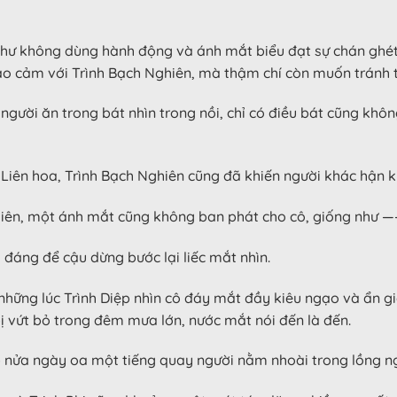
ó như không dùng hành động và ánh mắt biểu đạt sự chán ghé
o cảm với Trình Bạch Nghiên, mà thậm chí còn muốn tránh t
 người ăn trong bát nhìn trong nồi, chỉ có điều bát cũng khô
 Liên hoa, Trình Bạch Nghiên cũng đã khiến người khác hận 
ghiên, một ánh mắt cũng không ban phát cho cô, giống như 
 đáng để cậu dừng bước lại liếc mắt nhìn.
những lúc Trình Diệp nhìn cô đáy mắt đầy kiêu ngạo và ẩn giấ
ị vứt bỏ trong đêm mưa lớn, nước mắt nói đến là đến.
ệp nửa ngày oa một tiếng quay người nằm nhoài trong lồng ng