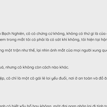
h Bạch Nghiên, cô có chứng cứ không, không có thứ gì là của
em trong mắt tôi có phải là có sát khí không, tôi hiện tại hậ
ng một trận như thế, lại nhìn ánh mắt của mọi người xung q
quá, nhưng cô không còn cách nào khác.
p, cô chỉ là một cô gái lẻ loi yếu đuối, nơi ở an toàn và đồ 
 anh có biết xấu hổ hay không, một đại nam nhân lại đi tính t