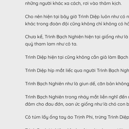
những người khác xa cách, rơi vào thảm kịch.
Cho nên hiện tại bây giờ Trình Diệp luôn như c
khác trong đoàn đội cũng không chỉ không có hả
Chưa kể, Trình Bạch Nghiên hiện tại giống như là
quỷ tham lam như cô ta.
Trình Diệp hiện tại cũng không cần giả làm Bạch
Trình Diệp híp mắt liếc qua người Trình Bạch N
Trình Bạch Nghiên như là giun dế, căn bản không
Trình Bạch Nghiên trong nháy mắt liền nghĩ đến 
đâm cho đau đớn, oan ức giống như là chó con b
Cô túm lấy ống tay áo Trịnh Phi, trừng Trình Di