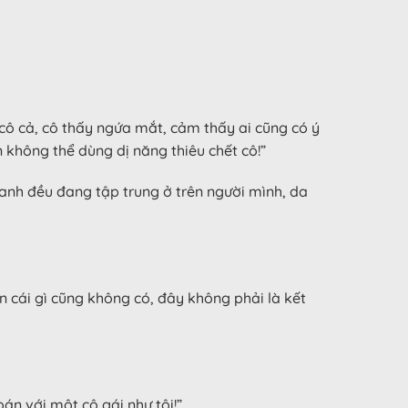
 cô cả, cô thấy ngứa mắt, cảm thấy ai cũng có ý
n không thể dùng dị năng thiêu chết cô!”
uanh đều đang tập trung ở trên người mình, da
ăn cái gì cũng không có, đây không phải là kết
oán với một cô gái như tôi!”