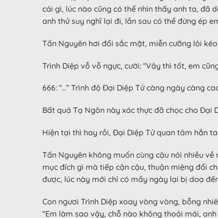
cái gì, lúc nào cũng có thể nhìn thấy anh ta, đã
anh thử suy nghĩ lại đi, lần sau có thể đừng ép
Tấn Nguyên hơi đổi sắc mặt, miễn cưỡng lôi kéo 
Trình Diệp vỗ vỗ ngực, cười: “Vậy thì tốt, em cũ
666: “…” Trình độ Đại Diệp Tử càng ngày càng c
Bất quá Tạ Ngôn này xác thực đã chọc cho Đại Diệ
Hiện tại thì hay rồi, Đại Diệp Tử quan tâm hắn t
Tấn Nguyên không muốn cùng cậu nói nhiều về na
mục đích gì mà tiếp cận cậu, thuận miệng đổi chủ
được, lúc này mới chỉ có mấy ngày lại bị doạ đế
Con ngươi Trình Diệp xoay vòng vòng, bỗng nhiên
“Em làm sao vậy, chỗ nào không thoải mái, anh 