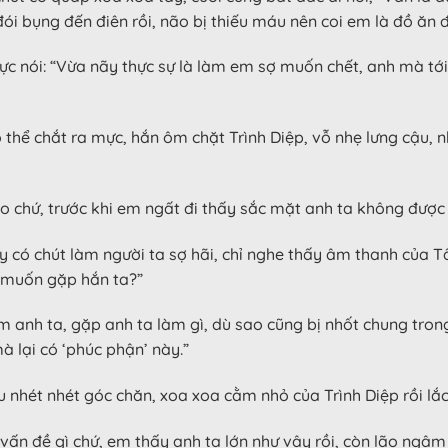
ói bụng đến điên rồi, não bị thiếu máu nên coi em là đồ ăn đ
ngực nói: “Vừa nãy thực sự là làm em sợ muốn chết, anh mà tớ
hể chắt ra mực, hắn ôm chặt Trình Diệp, vỗ nhẹ lưng cậu, n
ao chứ, trước khi em ngất đi thấy sắc mặt anh ta không được 
y có chút làm người ta sợ hãi, chỉ nghe thấy âm thanh của
, muốn gặp hắn ta?”
m anh ta, gặp anh ta làm gì, dù sao cũng bị nhốt chung tro
à lại có ‘phúc phận’ này.”
 nhét nhét góc chăn, xoa xoa cằm nhỏ của Trình Diệp rồi lắc
a vấn đề gì chứ, em thấy anh ta lớn như vậy rồi, còn lão n