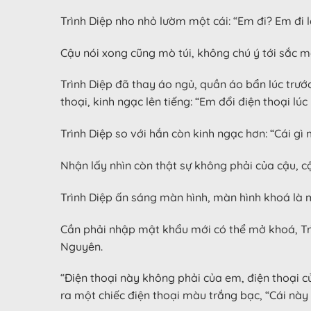
Trình Diệp nho nhỏ lườm một cái: “Em đi? Em đi l
Cậu nói xong cũng mò túi, không chú ý tới sắc m
Trình Diệp đã thay áo ngủ, quần áo bẩn lúc trướ
thoại, kinh ngạc lên tiếng: “Em đổi điện thoại lú
Trình Diệp so với hắn còn kinh ngạc hơn: “Cái g
Nhận lấy nhìn còn thật sự không phải của cậu, c
Trình Diệp ấn sáng màn hình, màn hình khoá là 
Cần phải nhập mật khẩu mới có thể mở khoá, Trì
Nguyên.
“Điện thoại này không phải của em, điện thoại
ra một chiếc điện thoại màu trắng bạc, “Cái này 