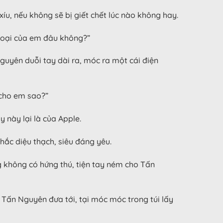
íu, nếu không sẽ bị giết chết lúc nào không hay.
thoại của em đâu không?”
guyên duỗi tay dài ra, móc ra một cái điện
 cho em sao?”
 này lại là của Apple.
hắc diệu thạch, siêu đáng yêu.
 không có hứng thú, tiện tay ném cho Tấn
Tấn Nguyên đưa tới, tại móc móc trong túi lấy