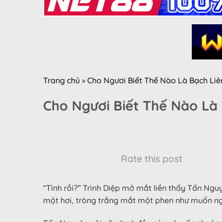
Trang chủ
»
Cho Ngươi Biết Thế Nào Là Bạch Li
Cho Ngươi Biết Thế Nào Là
Rate this post
“Tỉnh rồi?” Trình Diệp mở mắt liền thấy Tấn Ngu
một hơi, tròng trắng mắt một phen như muốn ng