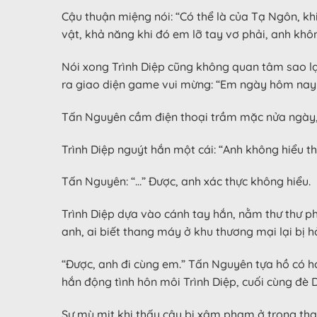
Cậu thuận miệng nói: “Có thể là của Tạ Ngôn, khi
vật, khả năng khi đó em lỡ tay vơ phải, anh khô
Nói xong Trình Diệp cũng không quan tâm sao lại
ra giao diện game vui mừng: “Em ngày hôm nay 
Tấn Nguyên cầm điện thoại trầm mặc nửa ngày, c
Trình Diệp nguýt hắn một cái: “Anh không hiểu t
Tấn Nguyên: “…” Được, anh xác thực không hiểu.
Trình Diệp dựa vào cánh tay hắn, nằm thư thư phụ
anh, ai biết thang máy ở khu thương mại lại bị 
“Được, anh đi cùng em.” Tấn Nguyên tựa hồ có hơi
hắn động tình hôn môi Trình Diệp, cuối cùng đè D
Sự mù mịt khi thấy cậu bị xâm phạm ở trong tha