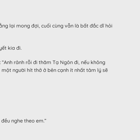
ng lại mong đợi, cuối cùng vẫn là bất đắc dĩ hỏi
ết kia đi.
 “Anh rảnh rỗi đi thăm Tạ Ngôn đi, nếu không
một người hít thở ở bên cạnh ít nhất tâm lý sẽ
ả đều nghe theo em.”