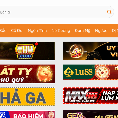
Sắc
Cổ Đại
Ngôn Tình
Nữ Cường
Đam Mỹ
Ngược
Dị