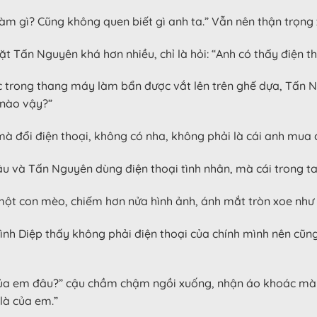
àm gì? Cũng không quen biết gì anh ta.” Vẫn nên thận trọng x
ặt Tấn Nguyên khá hơn nhiều, chỉ là hỏi: “Anh có thấy điện 
c trong thang máy làm bẩn được vắt lên trên ghế dựa, Tấn N
c nào vậy?”
ì mà đổi điện thoại, không có nha, không phải là cái anh mua
ậu và Tấn Nguyên dùng điện thoại tình nhân, mà cái trong tay
một con mèo, chiếm hơn nửa hình ảnh, ánh mắt tròn xoe như 
nh Diệp thấy không phải điện thoại của chính mình nên cũng
 của em đâu?” cậu chầm chậm ngồi xuống, nhận áo khoác mà 
là của em.”