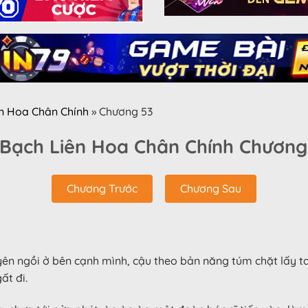
ên Hoa Chân Chính
»
Chương 53
 Bạch Liên Hoa Chân Chính Chương
Chương Trước
Chương Sau
yên ngồi ở bên cạnh mình, cậu theo bản năng túm chặt lấy t
ất đi.