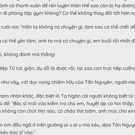
 dành cả thanh xuân để rèn luyện thân thể sao còn bị hạ đườn
 em đi phòng tập gym không? Cơ thể không thay đổi tốt hơn ng
cười nói: “Hắn ta không có chuyện gì, làm sao có thể chết d
ng có thể yên tâm, anh ta mà có chuyện gì, em buổi tối nhất 
ao, không đánh mà thắng!
p Tử tức giận, dụ dỗ là được rồi, tại sao còn trực tiếp cưỡn
a như vậy, với dục vọng chiếm hữu của Tấn Nguyên, người này
m nhân khác, đặc biệt là Tạ Ngôn cái người không biết từ 
 đề: “Bác sĩ mới vừa kiểm tra cho em, huyết áp có hơi thấp,
n không còn chút thịt nào, có cháo thịt băm, anh múc cho e
 ôm đầu ngã ở trên giường ai u ai u mà kêu, dọa Tấn Nguyên
kêu bác sĩ vào.”