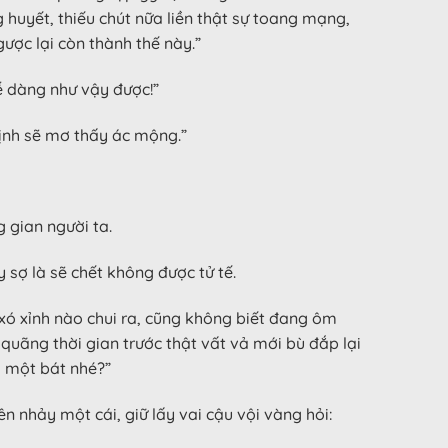
g huyết, thiếu chút nữa liền thật sự toang mạng,
ược lại còn thành thế này.”
ễ dàng như vậy được!”
định sẽ mơ thấy ác mộng.”
g gian người ta.
 sợ là sẽ chết không được tử tế.
xó xỉnh nào chui ra, cũng không biết đang ôm
 quãng thời gian trước thật vất vả mới bù đắp lại
m một bát nhé?”
 nhảy một cái, giữ lấy vai cậu vội vàng hỏi: