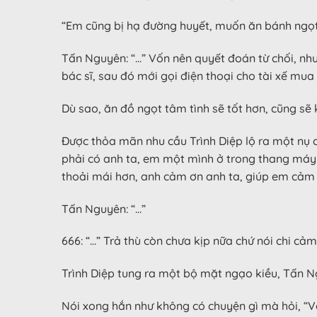
“Em cũng bị hạ đường huyết, muốn ăn bánh ngọt.”
Tấn Nguyên: “…” Vốn nên quyết đoán từ chối, như
bác sĩ, sau đó mới gọi điện thoại cho tài xế mua
Dù sao, ăn đồ ngọt tâm tình sẽ tốt hơn, cũng sẽ
Được thỏa mãn nhu cầu Trình Diệp lộ ra một nụ 
phải có anh ta, em một mình ở trong thang máy k
thoải mái hơn, anh cảm ơn anh ta, giúp em cảm
Tấn Nguyên: “…”
666: “…” Trả thù còn chưa kịp nữa chứ nói chi cảm
Trình Diệp tung ra một bộ mặt ngạo kiều, Tấn Ng
Nói xong hắn như không có chuyện gì mà hỏi, “