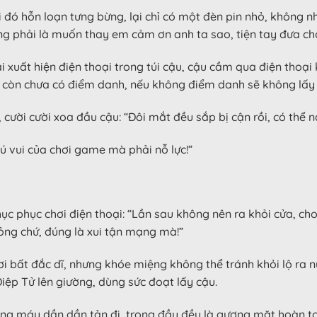
 đó hỗn loạn tưng bừng, lại chỉ có một đèn pin nhỏ, không nhì
ng phải là muốn thay em cảm ơn anh ta sao, tiện tay đưa cho
 xuất hiện điện thoại trong túi cậu, cậu cầm qua điện thoạ
còn chưa có điểm danh, nếu không điểm danh sẽ không lấy 
ười cười xoa đầu cậu: “Đôi mắt đều sắp bị cận rồi, có thể 
hú vui của chơi game mà phải nỗ lực!”
c phục chơi điện thoại: “Lần sau không nên ra khỏi cửa, cho 
hỏng chứ, đúng là xui tận mạng mà!”
 bất đắc dĩ, nhưng khóe miệng không thể tránh khỏi lộ ra nụ 
iệp Tử lên giường, dùng sức đoạt lấy cậu.
ng máy dần dần tản đi, trong đầu đều là gương mặt hoàn toà