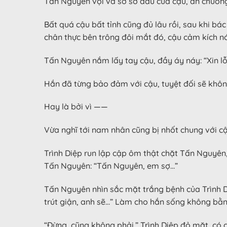
Tấn Nguyên vội vã sờ sờ đầu của cậu, ấn chuông
Bất quá cậu bất tỉnh cũng đủ lâu rồi, sau khi bá
chân thực bên trông đôi mắt đó, cậu cảm kích nói
Tấn Nguyên nắm lấy tay cậu, đầy áy náy: “Xin lỗi, x
Hắn đã từng bảo đảm với cậu, tuyệt đối sẽ không
Hay là bởi vì ——
Vừa nghĩ tới nam nhân cũng bị nhốt chung với c
Trình Diệp run lập cập ôm thật chặt Tấn Nguyên
Tấn Nguyên: “Tấn Nguyên, em sợ…”
Tấn Nguyên nhìn sắc mặt trắng bệnh của Trình D
trút giận, anh sẽ…” Làm cho hắn sống không bằn
“Đừng, cũng không phải.” Trình Diệp đỏ mặt, có 