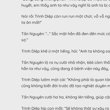
huyết, em thấy anh ta như vậy nghĩ là anh ta bị đ
Nói rồi Trình Diệp còn run run một chút, vỗ vỗ 
ta ăn mất!”
Tấn Nguyên: “…” Sắc mặt hắn đã đen đến mức có t
sợ.”
Trình Diệp khẽ ừ một tiếng, hỏi: “Anh ta không s
Tấn Nguyên lộ ra nụ cười nhã nhặn, 666 cảm thấ
hắn ta như vậy, cũng đang ở bệnh viện này đây
Trình Diệp lườm một cái: “Không phải là quan tâ
cũng không biết đời trước đã tạo nghiệt duyên m
Tấn Nguyên cười ha ha, không lên tiếng, giúp cậu
Trình Diệp híp con mắt: “Sẽ không thật sự xảy r