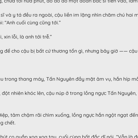
, chưa tới nửa phút, ào ào ào một đoàn bác sĩ tiến vào, là
c sĩ và y tá đều ra ngoài, cậu liền im lặng nhìn chăm chú ha
: “Anh cuối cùng cũng tới.”
in lỗi, là anh tới trễ.”
 để cho cậu bị bất cứ thương tổn gì, nhưng bây giờ —— cậu 
ậu trong thang máy, Tấn Nguyên đầy mặt âm vụ, hắn híp mắt
, đột nhiên khóc lên, cậu núp ở trong lồng ngực Tấn Nguyên
iệp, tâm chậm rãi chìm xuống, lồng ngực hắn ngột ngạt đến
g chết.
chút co quắp xoa xoa tay, cuối cùng bất đắc dĩ nói, “Vẫn là