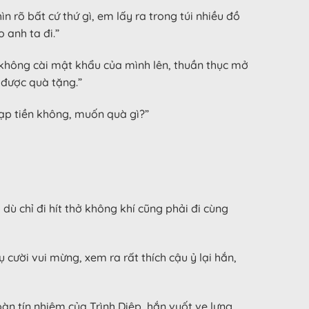
n rõ bất cứ thứ gì, em lấy ra trong túi nhiều đồ
 anh ta đi.”
i không cài mật khẩu của mình lên, thuần thục mở
được quà tặng.”
nạp tiền không, muốn quà gì?”
dù chỉ đi hít thở không khí cũng phải đi cùng
cười vui mừng, xem ra rất thích cậu ỷ lại hắn,
n tín nhiệm của Trình Diệp, hắn vuốt ve lưng