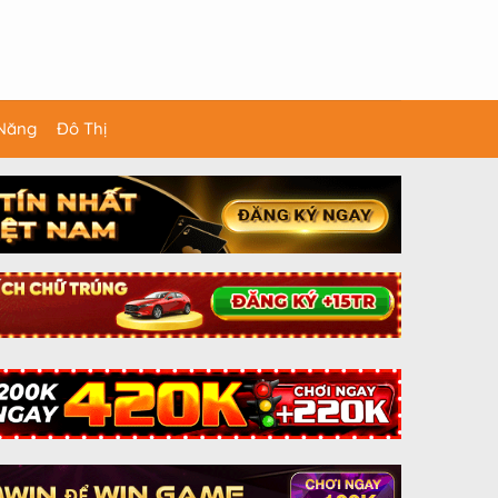
 Năng
Đô Thị