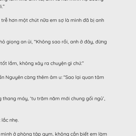
i.”
i trễ hơn một chút nữa em sợ là mình đã bị anh
hỏ giọng an ủi, “Không sao rồi, anh ở đây, đừng
tốt lắm, không xảy ra chuyện gì chứ.”
 Tấn Nguyên càng thêm âm u: “Sao lại quan tâm
ng thang máy, ‘tu trăm năm mới chung gối ngủ’,
 lắc nhẹ.
gâm mình ở phòng tập gym, không cần biết em làm