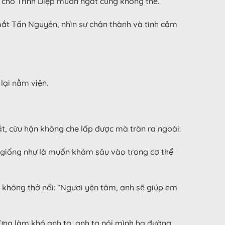
m cho Trình Diệp muốn ngất cũng không thể.
i mắt Tấn Nguyên, nhìn sự chân thành và tình cảm
lại nằm viện.
, cừu hận không che lấp được mà tràn ra ngoài.
, giống như là muốn khảm sâu vào trong cơ thể
 không thở nổi: “Ngươi yên tâm, anh sẽ giúp em
 đừng làm khó anh ta, anh ta nói mình hạ đường