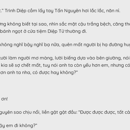
 Trình Diệp cầm lấy tay Tấn Nguyên hơi lắc lắc, năn nỉ.
ng không biết tại sao, nhìn sắc mặt cậu trắng bệch, căng thẳ
 bánh ngọt ở cửa tiệm Diệp Tử thường đi.
 không nghĩ bậy nghĩ bạ nữa, quên mất người bị hạ đường huy
cười làm người mơ màng, lười biếng dựa vào bên giường, nói:
ia sẽ sợ chết mất, tuy nói anh ta còn yếu hơn em, nhưng có 
 ơn anh ta nha, có được hay không?”
 ơn!
uyên sao chịu nổi, liền gật gật đầu: “Được được được, tất c
Vậy em đi không?”