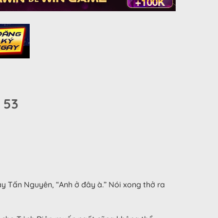
 53
ay Tấn Nguyên, “Anh ở đây à.” Nói xong thở ra