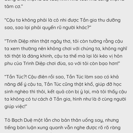
tâm cơ.”
“Cậu ta không phải là cô nhi được Tần gia thu dưỡng
sao, sao lại phải quyến rũ người khác?”
“Trình Diệp nhìn thật ngây thơ, tôi còn tưởng rằng cậu
ta xem thường nên không chơi với chúng ta, không nghĩ
tới thật là đáng khinh, cậu ta thế mà lại lôi kéo vị hôn
phu của Trình Diệp chơi đùa, so với tôi còn bạo hơn!”
“Tần Túc?! Cậu điên rồi sao, Tần Túc làm sao có khả
năng để ý cậu ta, Tần Túc cũng thật khổ, giúp đỡ học
sinh nghèo thì thôi, kết quả còn bị ỷ lại, mà tôi thấy cậu
ta không có tư cách ở Tần gia, hình như là ở cùng người
giúp việc!”
Tô Bạch Duệ một lần cho bản thân uống say, nhưng
tiếng bàn luận xung quanh vẫn nghe được rõ rõ ràng