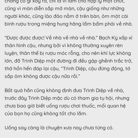
chẳng có gì xảy ra, chỉ là vì làm cho hợp lý một chút,
cũng vì màn diễn sắp mở màn, cậu giống như những
người khác, cũng lảo đảo nằm ở trên bàn, ôm một cái
bình rượu trong miệng hung hăng lẩm bẩm phải về nhà.
“Được được được! Về nhà về nhà về nhà.” Bạch Kỳ xấp xỉ
thân hình cậu, nhưng bởi vì không thường xuyên rèn
luyện, thân thể bị rượu móc rỗng, cho nên khí lực không
lớn, đỡ Trình Diệp một đường đi đều gập ghềnh trắc trở,
thở hổn hển đáp lại cậu, “Trình Diệp, cậu đừng động, tớ
sắp ôm không được cậu nữa rồi.”
Bất quá hắn cũng không định đưa Trình Diệp về nhà,
trước đây Trình Diệp mặc dù có tham gia tụ hội, nhưng
chưa bao giờ biết uống rượu chơi thuốc, mối quan hệ
của bọn họ cũng không tốt cho lắm.
Uống say càng là chuyện xưa nay chưa từng có.