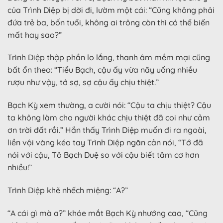
của Trình Diệp bị dời đi, lườm một cái: “Cũng không phải
đứa trẻ ba, bốn tuổi, không ai trông còn thì có thể biến
mất hay sao?”
Trình Diệp thập phần lo lắng, thanh âm mềm mại cũng
bất ổn theo: “Tiểu Bạch, cậu ấy vừa nãy uống nhiều
rượu như vậy, tớ sợ, sợ cậu ấy chịu thiệt.”
Bạch Kỳ xem thường, a cười nói: “Cậu ta chịu thiệt? Cậu
ta không làm cho người khác chịu thiệt đã coi như cảm
ơn trời đất rồi.” Hắn thấy Trình Diệp muốn đi ra ngoài,
liền vội vàng kéo tay Trình Diệp ngăn cản nói, “Tớ đã
nói với cậu, Tô Bạch Duệ so với cậu biết tâm cơ hơn
nhiều!”
Trình Diệp khẽ nhếch miệng: “A?”
“A cái gì mà a?” khóe mắt Bạch Kỳ nhướng cao, “Cũng