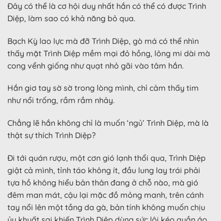
Đây có thể là cơ hội duy nhất hắn có thể có được Trình
Diệp, làm sao có khả năng bỏ qua.
Bạch Kỳ lao lực mà đỡ Trình Diệp, gò má có thể nhìn
thấy mặt Trình Diệp mềm mại đỏ hồng, lông mi dài mà
cong vểnh giống như quạt nhỏ gãi vào tâm hắn.
Hắn giơ tay sờ sờ trong lòng mình, chỉ cảm thấy tim
như nổi trống, rầm rầm nhảy.
Chẳng lẽ hắn không chỉ là muốn ‘ngủ’ Trình Diệp, mà là
thật sự thích Trình Diệp?
Đi tới quán rượu, một cơn gió lạnh thổi qua, Trình Diệp
giật cả mình, tỉnh táo không ít, đầu lung lay trái phải
tựa hồ không hiểu bản thân đang ở chỗ nào, mà gió
đêm man mát, cậu lại mặc đồ mỏng manh, trên cánh
tay nổi lên một tầng da gà, bản tính không muốn chịu
ủy khuất sai khiến Trình Diệp dùng sức lôi kéo quần áo