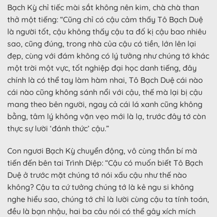
Bạch Kỳ chỉ tiếc mài sắt không nên kim, chà chà than
thở một tiếng: “Cũng chỉ có cậu cảm thấy Tô Bạch Duệ
là người tốt, cậu không thấy cậu ta đố kị cậu bao nhiêu
sao, cũng đúng, trong nhà của cậu có tiền, lớn lên lại
đẹp, cùng với đám không có lý tưởng như chúng tớ khác
một trời một vực, tốt nghiệp đại học danh tiếng, đây
chính là có thể tay làm hàm nhai, Tô Bạch Duệ cái nào
cái nào cũng không sánh nổi với cậu, thế mà lại bị cậu
mang theo bên người, ngay cả cái lá xanh cũng không
bằng, tâm lý không vặn vẹo mới là lạ, trước đây tớ còn
thực sự lười ‘đánh thức’ cậu.”
Con ngươi Bạch Kỳ chuyển động, vô cùng thần bí mà
tiến đến bên tai Trình Diệp: “Cậu có muốn biết Tô Bạch
Duệ ở trước mặt chúng tớ nói xấu cậu như thế nào
không? Cậu ta cứ tưởng chúng tớ là kẻ ngu si không
nghe hiểu sao, chúng tớ chỉ là lười cùng cậu ta tính toán,
đều là bạn nhậu, hai ba câu nói có thể gây xích mích