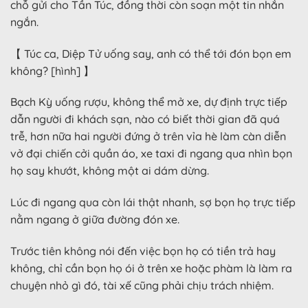
chỗ gửi cho Tần Túc, đồng thời còn soạn một tin nhắn
ngắn.
【 Túc ca, Diệp Tử uống say, anh có thể tới đón bọn em
không? [hình] 】
Bạch Kỳ uống rượu, không thể mở xe, dự định trực tiếp
dẫn người đi khách sạn, nào có biết thời gian đã quá
trễ, hơn nữa hai người đứng ở trên vỉa hè làm càn diễn
vở đại chiến cởi quần áo, xe taxi đi ngang qua nhìn bọn
họ say khướt, không một ai dám dừng.
Lúc đi ngang qua còn lái thật nhanh, sợ bọn họ trực tiếp
nằm ngang ở giữa đường đón xe.
Trước tiên không nói đến việc bọn họ có tiền trả hay
không, chỉ cần bọn họ ói ở trên xe hoặc phàm là làm ra
chuyện nhỏ gì đó, tài xế cũng phải chịu trách nhiệm.