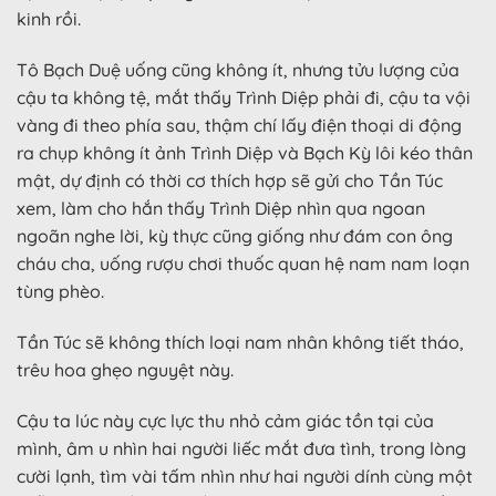
kinh rồi.
Tô Bạch Duệ uống cũng không ít, nhưng tửu lượng của
cậu ta không tệ, mắt thấy Trình Diệp phải đi, cậu ta vội
vàng đi theo phía sau, thậm chí lấy điện thoại di động
ra chụp không ít ảnh Trình Diệp và Bạch Kỳ lôi kéo thân
mật, dự định có thời cơ thích hợp sẽ gửi cho Tần Túc
xem, làm cho hắn thấy Trình Diệp nhìn qua ngoan
ngoãn nghe lời, kỳ thực cũng giống như đám con ông
cháu cha, uống rượu chơi thuốc quan hệ nam nam loạn
tùng phèo.
Tần Túc sẽ không thích loại nam nhân không tiết tháo,
trêu hoa ghẹo nguyệt này.
Cậu ta lúc này cực lực thu nhỏ cảm giác tồn tại của
mình, âm u nhìn hai người liếc mắt đưa tình, trong lòng
cười lạnh, tìm vài tấm nhìn như hai người dính cùng một