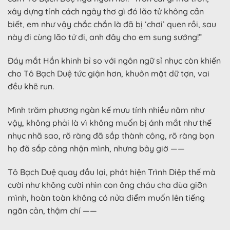
xây dựng tính cách ngây thơ gì đó lão tử không cần
biết, em như vậy chắc chắn là đã bị ‘chơi’ quen rồi, sau
này đi cùng lão tử đi, anh đây cho em sung sướng!”
Đáy mắt Hắn khinh bỉ so với ngôn ngữ sỉ nhục còn khiến
cho Tô Bạch Duệ tức giận hơn, khuôn mặt dữ tợn, vai
đều khẽ run.
Mình trăm phương ngàn kế mưu tính nhiều năm như
vậy, không phải là vì không muốn bị ánh mắt như thế
nhục nhã sao, rõ ràng đã sắp thành công, rõ ràng bọn
họ đã sắp công nhận mình, nhưng bây giờ ——
Tô Bạch Duệ quay đầu lại, phát hiện Trình Diệp thế mà
cười như không cười nhìn con ông cháu cha đùa giỡn
mình, hoàn toàn không có nửa điểm muốn lên tiếng
ngăn cản, thậm chí ——