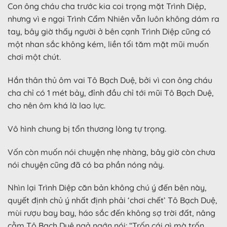
Con ông cháu cha trước kia coi trọng mặt Trình Diệp,
nhưng vì e ngại Trình Cẩm Nhiên vẫn luôn không dám ra
tay, bây giờ thấy người ở bên cạnh Trình Diệp cũng có
một nhan sắc không kém, liền tối tăm mặt mũi muốn
chơi một chút.
Hắn thân thủ ôm vai Tô Bạch Duệ, bởi vì con ông cháu
cha chỉ có 1 mét bảy, đỉnh đầu chỉ tới mũi Tô Bạch Duệ,
cho nên ôm khá là lao lực.
Vô hình chung bị tổn thương lòng tự trọng.
Vốn còn muốn nói chuyện nhẹ nhàng, bây giờ còn chưa
nói chuyện cũng đã có ba phần nóng nảy.
Nhìn lại Trình Diệp căn bản không chú ý đến bên này,
quyết định chủ ý nhất định phải ‘chơi chết’ Tô Bạch Duệ,
mùi rượu bay bay, háo sắc đến không sợ trời đất, nâng
cằm Tô Bạch Duệ ngả ngớn nói: “Trốn cái gì mà trốn,