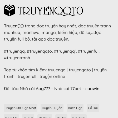
TruyenQQ
trang đọc truyện hay nhất, đọc truyện tranh
manhua, manhwa, manga, kiếm hiệp, dã sử,…đọc
truyện full bộ, tải app đọc truyện.
#truyenqq, #truyenqqto, #truyenqq’, #truyenfull,
#truyentranh
Top từ khóa tìm kiếm: truyenqq | truyenqqto | truyện
tranh | truyenfull | truyện online
Đối tác: Nhà cái
Aog777
– Nhà cái
77bet
–
saowin
Truyện Mới Cập Nhật
Huyền Huyễn
Bách Hợp
Cổ Đại