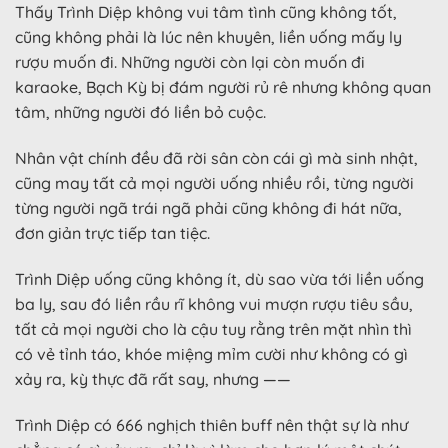
Thấy Trình Diệp không vui tâm tình cũng không tốt,
cũng không phải là lúc nên khuyên, liền uống mấy ly
rượu muốn đi. Những người còn lại còn muốn đi
karaoke, Bạch Kỳ bị đám người rủ rê nhưng không quan
tâm, những người đó liền bỏ cuộc.
Nhân vật chính đều đã rời sân còn cái gì mà sinh nhật,
cũng may tất cả mọi người uống nhiều rồi, từng người
từng người ngã trái ngã phải cũng không đi hát nữa,
đơn giản trực tiếp tan tiệc.
Trình Diệp uống cũng không ít, dù sao vừa tới liền uống
ba ly, sau đó liền rầu rĩ không vui mượn rượu tiêu sầu,
tất cả mọi người cho là cậu tuy rằng trên mặt nhìn thì
có vẻ tỉnh táo, khóe miệng mỉm cười như không có gì
xảy ra, kỳ thực đã rất say, nhưng ——
Trình Diệp có 666 nghịch thiên buff nên thật sự là như