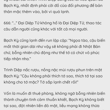
Bạch Kỳ, nhất định phải cởi đồ của đối phương để bản
thân mặc thêm vào, bởi vì quá lạnh.
666: “…” Đại Diệp Tử không hổ là Đại Diệp Tử, thao tác
câu dẫn người cũng khác với tất cả mọi người.
Bạch Kỳ cũng lạnh đến run lập cập: “Ngọa tào, cậu biến
mất thời gian dài như vậy sẽ không phải đi Nhật Bản
chứ, bỗng nhiên chủ động như thế tớ có chút vô phúc
tiếp nhận nha.”
Trình Diệp nấc rượu, nồng nặc mùi rượu phun trên mặt
Bạch Kỳ: “Cậu không phải thích tớ sao, thích tớ tại sao
không cho tớ mặc? Tớ sắp lạnh chết rồi!”
Vốn là muốn đi thuê phòng, không ngờ bỗng nhiên biến
thành chuyện tình cảm thuần khiết, Bạch Kỳ không biết
tại sao, đột nhiên liền đỏ mặt, liều mạng không thừa