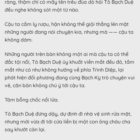
ràng, thậm chí có mấy tên trêu đùa dò hỏi Tô Bạch Duệ
đều nghe không sót một từ nào.
Cậu ta cầm ly rượu, hận không thể giội thẳng lên mặt
những người đang nói chuyện kia, nhưng mà —— cậu ta
không dám.
Những người trên bàn không một ai mà cậu ta có thể
đắc tội nổi, Tô Bạch Duệ ủy khuất viền mắt đều đỏ, tầm
mắt như có như không hướng về phía Trình Diệp, lại
phát hiện đối phương đang cùng Bạch Kỳ trò chuyện vui
vẻ, căn bản không chú ý tới cậu ta.
Tâm bỗng chốc nổi lửa.
Tô Bạch Duệ đứng dậy, dự định đi nhà vệ sinh rửa mặt,
nhưng mới vừa đi tới cửa liền bị một con ông cháu cha
say khướt cản lại.