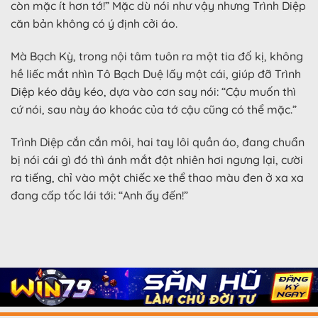
còn mặc ít hơn tớ!” Mặc dù nói như vậy nhưng Trình Diệp
căn bản không có ý định cởi áo.
Mà Bạch Kỳ, trong nội tâm tuôn ra một tia đố kị, không
hề liếc mắt nhìn Tô Bạch Duệ lấy một cái, giúp đỡ Trình
Diệp kéo dây kéo, dựa vào cơn say nói: “Cậu muốn thì
cứ nói, sau này áo khoác của tớ cậu cũng có thể mặc.”
Trình Diệp cắn cắn môi, hai tay lôi quần áo, đang chuẩn
bị nói cái gì đó thì ánh mắt đột nhiên hơi ngưng lại, cười
ra tiếng, chỉ vào một chiếc xe thể thao màu đen ở xa xa
đang cấp tốc lái tới: “Anh ấy đến!”