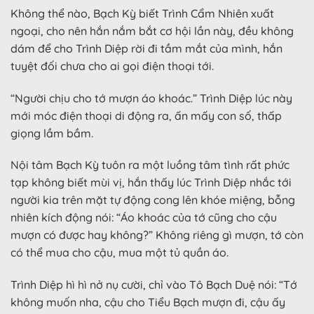
Không thể nào, Bạch Kỳ biết Trình Cẩm Nhiên xuất
ngoại, cho nên hắn nắm bắt cơ hội lần này, đều không
dám để cho Trình Diệp rời đi tầm mắt của mình, hắn
tuyệt đối chưa cho ai gọi điện thoại tới.
“Người chịu cho tớ mượn áo khoác.” Trình Diệp lúc này
mới móc điện thoại di động ra, ấn mấy con số, thấp
giọng lầm bầm.
Nội tâm Bạch Kỳ tuôn ra một luồng tâm tình rất phức
tạp không biết mùi vị, hắn thấy lúc Trình Diệp nhắc tới
người kia trên mặt tự động cong lên khóe miệng, bỗng
nhiên kích động nói: “Áo khoác của tớ cũng cho cậu
mượn có được hay không?” Không riêng gì mượn, tớ còn
có thể mua cho cậu, mua một tủ quần áo.
Trình Diệp hì hì nở nụ cười, chỉ vào Tô Bạch Duệ nói: “Tớ
không muốn nha, cậu cho Tiểu Bạch mượn đi, cậu ấy