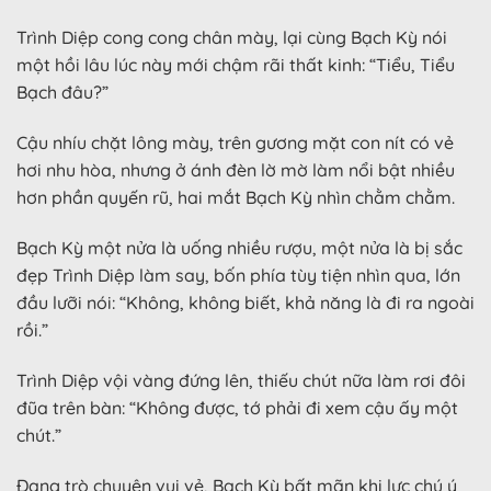
Trình Diệp cong cong chân mày, lại cùng Bạch Kỳ nói
một hồi lâu lúc này mới chậm rãi thất kinh: “Tiểu, Tiểu
Bạch đâu?”
Cậu nhíu chặt lông mày, trên gương mặt con nít có vẻ
hơi nhu hòa, nhưng ở ánh đèn lờ mờ làm nổi bật nhiều
hơn phần quyến rũ, hai mắt Bạch Kỳ nhìn chằm chằm.
Bạch Kỳ một nửa là uống nhiều rượu, một nửa là bị sắc
đẹp Trình Diệp làm say, bốn phía tùy tiện nhìn qua, lớn
đầu lưỡi nói: “Không, không biết, khả năng là đi ra ngoài
rồi.”
Trình Diệp vội vàng đứng lên, thiếu chút nữa làm rơi đôi
đũa trên bàn: “Không được, tớ phải đi xem cậu ấy một
chút.”
Đang trò chuyện vui vẻ, Bạch Kỳ bất mãn khi lực chú ý