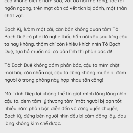
cửa không biết bị làm sao, vạt áo hơi mở rộng, tóc tai
ngổn ngang, trên mặt còn có vết tích bị đánh, một thân
chật vật.
Bạch Kỳ lườm một cái, căn bản không quan tâm Tô
Bạch Duệ có phải là nghe thấy hắn nói xấu sau lưng cậu
ta hay không, thậm chí còn khiêu khích nhìn Tô Bạch
Duệ, tựa hồ muốn nói có bản lĩnh thì phản bác đi!
Tô Bạch Duệ không dám phản bác, cậu ta mím chặt
môi hãy còn nhẫn nại, cậu ta cũng không muốn bị đám
người ở trong phòng này hợp nhau tấn công!
Mà Trình Diệp lại không thể tin giật mình lăng lăng nhìn
cậu ta, đem tâm lý thương tâm ‘một người bị bạn tốt
nhiều năm phản bội’ diễn đến vô cùng uyển chuyển,
Bạch Kỳ đứng bên người nhìn đều bị cảm động lây, đau
lòng không kìm chế được.