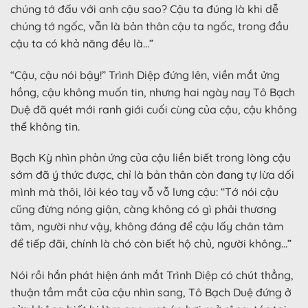
chúng tớ đấu với anh cậu sao? Cậu ta đúng là khi dễ
chúng tớ ngốc, vẫn là bản thân cậu ta ngốc, trong đầu
cậu ta có khả năng đều là…”
“Cậu, cậu nói bậy!” Trình Diệp đứng lên, viền mắt ửng
hồng, cậu không muốn tin, nhưng hai ngày nay Tô Bạch
Duệ đã quét mới ranh giới cuối cùng của cậu, cậu không
thể không tin.
Bạch Kỳ nhìn phản ứng của cậu liền biết trong lòng cậu
sớm đã ý thức được, chỉ là bản thân còn đang tự lừa dối
mình mà thôi, lôi kéo tay vỗ vỗ lưng cậu: “Tớ nói cậu
cũng đừng nóng giận, càng không có gì phải thương
tâm, người như vậy, không đáng để cậu lấy chân tâm
để tiếp đãi, chính là chó còn biết hộ chủ, người không…”
Nói rồi hắn phát hiện ánh mắt Trình Diệp có chút thẳng,
thuận tầm mắt của cậu nhìn sang, Tô Bạch Duệ đứng ở