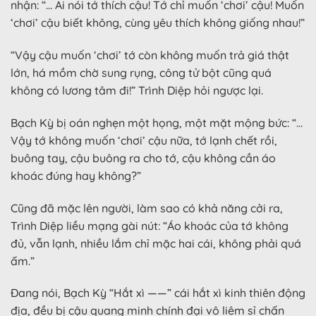
nhận: “… Ai nói tớ thích cậu! Tớ chỉ muốn ‘chơi’ cậu! Muốn
‘chơi’ cậu biết không, cùng yêu thích không giống nhau!”
“Vậy cậu muốn ‘chơi’ tớ còn không muốn trả giá thật
lớn, há mồm chờ sung rụng, công tử bột cũng quá
không có lương tâm đi!” Trình Diệp hỏi ngược lại.
Bạch Kỳ bị oán nghẹn một họng, một mặt mộng bức: “…
Vậy tớ không muốn ‘chơi’ cậu nữa, tớ lạnh chết rồi,
buông tay, cậu buông ra cho tớ, cậu không cần áo
khoác đúng hay không?”
Cũng đã mặc lên người, làm sao có khả năng cởi ra,
Trình Diệp liều mạng gài nút: “Áo khoác của tớ không
đủ, vẫn lạnh, nhiều lắm chỉ mặc hai cái, không phải quá
ấm.”
Đang nói, Bạch Kỳ “Hắt xì ——” cái hắt xì kinh thiên động
địa, đều bị cậu quang minh chính đại vô liêm sỉ chấn