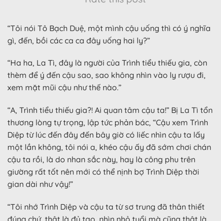
“Tôi nói Tô Bạch Duệ, một mình cậu uống thì có ý nghĩa
gì, đến, bồi các ca ca đây uống hai ly?”
“Ha ha, La Tì, đây là người của Trình tiểu thiếu gia, còn
thèm để ý đến cậu sao, sao không nhìn vào ly rượu đi,
xem mặt mũi cậu như thế nào.”
“A, Trình tiểu thiếu gia?! Ai quan tâm cậu ta!” Bị La Tì tổn
thương lòng tự trọng, lập tức phản bác, “Cậu xem Trình
Diệp từ lúc đến đây đến bây giờ có liếc nhìn cậu ta lấy
một lần không, tôi nói a, khéo cậu ấy đã sớm chơi chán
cậu ta rồi, là do nhan sắc này, hay là công phu trên
giường rất tốt nên mới có thể nịnh bợ Trình Diệp thời
gian dài như vậy!”
“Tôi nhớ Trình Diệp và cậu ta từ sơ trung đã thân thiết
đúng chứ, thật là đủ tao, nhìn nhỏ tuổi mà cũng thật là