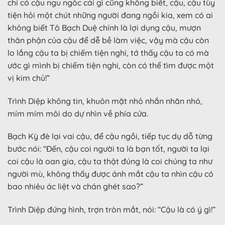
chỉ có cậu ngu ngốc cái gì cũng không biết, cậu, cậu tùy
tiện hỏi một chút những người đang ngồi kia, xem có ai
không biết Tô Bạch Duệ chính là lợi dụng cậu, mượn
thân phận của cậu để dễ bề làm việc, vậy mà cậu còn
lo lắng cậu ta bị chiếm tiện nghi, tớ thấy cậu ta có mà
ước gì mình bị chiếm tiện nghi, còn có thể tìm được một
vị kim chủ!”
Trình Diệp không tin, khuôn mặt nhỏ nhắn nhăn nhó,
mím mím môi do dự nhìn về phía cửa.
Bạch Kỳ đè lại vai cậu, để cậu ngồi, tiếp tục dụ dỗ từng
bước nói: “Đến, cậu coi người ta là bạn tốt, người ta lại
coi cậu là oan gia, cậu ta thật đúng là coi chúng ta như
người mù, không thấy được ánh mắt cậu ta nhìn cậu có
bao nhiêu ác liệt và chán ghét sao?”
Trình Diệp đứng hình, trợn tròn mắt, nói: “Cậu là có ý gì!”