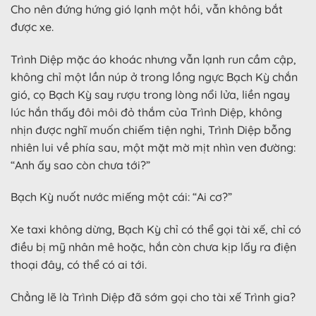
Cho nên đứng hứng gió lạnh một hồi, vẫn không bắt
được xe.
Trình Diệp mặc áo khoác nhưng vẫn lạnh run cầm cập,
không chỉ một lần núp ở trong lồng ngực Bạch Kỳ chắn
gió, cọ Bạch Kỳ say rượu trong lòng nổi lửa, liền ngay
lúc hắn thấy đôi môi đỏ thắm của Trình Diệp, không
nhịn được nghĩ muốn chiếm tiện nghi, Trình Diệp bỗng
nhiên lui về phía sau, một mặt mờ mịt nhìn ven đường:
“Anh ấy sao còn chưa tới?”
Bạch Kỳ nuốt nước miếng một cái: “Ai cơ?”
Xe taxi không dừng, Bạch Kỳ chỉ có thể gọi tài xế, chỉ có
điều bị mỹ nhân mê hoặc, hắn còn chưa kịp lấy ra điện
thoại đây, có thể có ai tới.
Chẳng lẽ là Trình Diệp đã sớm gọi cho tài xế Trình gia?