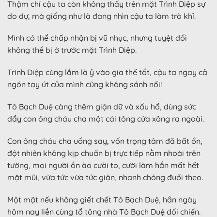
Thậm chí cậu ta còn không thấy trên mặt Trình Diệp sự
do dự, mà giống như là đang nhìn cậu ta làm trò khỉ.
Mình có thể chấp nhận bị vũ nhục, nhưng tuyệt đối
không thể bị ở trước mặt Trình Diệp.
Trình Diệp cùng lắm là ỷ vào gia thế tốt, cậu ta ngay cả
ngón tay út của mình cũng không sánh nổi!
Tô Bạch Duệ càng thêm giận dữ và xấu hổ, dùng sức
đẩy con ông cháu cha một cái tông cửa xông ra ngoài.
Con ông cháu cha uống say, vốn trọng tâm đã bất ổn,
đột nhiên không kịp chuẩn bị trực tiếp nằm nhoài trên
tường, mọi người ồn ào cười to, cười làm hắn mất hết
mặt mũi, vừa tức vừa tức giận, nhanh chóng đuổi theo.
Một mặt nếu không giết chết Tô Bạch Duệ, hắn ngày
hôm nay liền cùng tổ tông nhà Tô Bạch Duệ đối chiến.