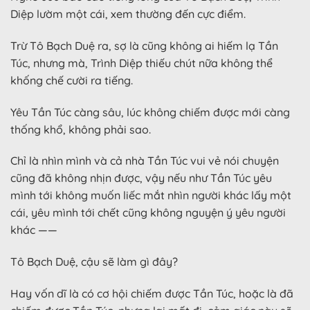
Diệp lườm một cái, xem thường đến cực điểm.
Trừ Tô Bạch Duệ ra, sợ là cũng không ai hiếm lạ Tần
Túc, nhưng mà, Trình Diệp thiếu chút nữa không thể
khống chế cười ra tiếng.
Yêu Tần Túc càng sâu, lúc không chiếm được mới càng
thống khổ, không phải sao.
Chỉ là nhìn mình và cả nhà Tần Túc vui vẻ nói chuyện
cũng đã không nhịn được, vậy nếu như Tần Túc yêu
mình tới không muốn liếc mắt nhìn người khác lấy một
cái, yêu mình tới chết cũng không nguyện ý yêu người
khác ——
Tô Bạch Duệ, cậu sẽ làm gì đây?
Hay vốn dĩ là có cơ hội chiếm được Tần Túc, hoặc là đã