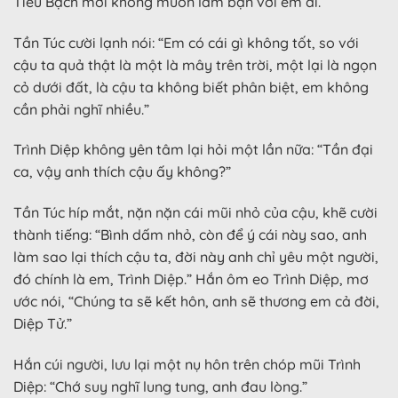
Tiểu Bạch mới không muốn làm bạn với em đi.”
Tần Túc cười lạnh nói: “Em có cái gì không tốt, so với
cậu ta quả thật là một là mây trên trời, một lại là ngọn
cỏ dưới đất, là cậu ta không biết phân biệt, em không
cần phải nghĩ nhiều.”
Trình Diệp không yên tâm lại hỏi một lần nữa: “Tần đại
ca, vậy anh thích cậu ấy không?”
Tần Túc híp mắt, nặn nặn cái mũi nhỏ của cậu, khẽ cười
thành tiếng: “Bình dấm nhỏ, còn để ý cái này sao, anh
làm sao lại thích cậu ta, đời này anh chỉ yêu một người,
đó chính là em, Trình Diệp.” Hắn ôm eo Trình Diệp, mơ
ước nói, “Chúng ta sẽ kết hôn, anh sẽ thương em cả đời,
Diệp Tử.”
Hắn cúi người, lưu lại một nụ hôn trên chóp mũi Trình
Diệp: “Chớ suy nghĩ lung tung, anh đau lòng.”