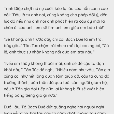
Trình Diệp chợt nở nụ cười, kéo lại áo của hắn cảnh cáo
nói: “Đây là tự anh nói, cũng không cho phép đổi ý, đến
lúc đó nếu như anh nói anh phát hiện ra cậu ấy mới là
chân ái của anh, em sẽ tìm anh em giúp em báo thù!”
“Sẽ không, anh trước đây chỉ coi Bạch Duệ là em trai,
bây giờ…” Tần Túc chậm rãi nheo mắt lại con ngươi, “Có
lẽ, anh thực sự nhận không nổi đứa em trai này.”
“Nếu em thấy không thoải mái, anh sẽ để cậu ta dọn
khỏi đây.” Tần Túc đề nghị, “Nhiều năm như vậy, Tần gia
cũng coi như hết lòng quan tâm giúp đỡ, cậu ta cũng đã
trưởng thành, bản thân đã qua tuổi cần người giám hộ,
nếu ở Tần gia đợi tiếp nữa lại không biết sẽ xuất hiện
tiếng bóng tiếng gió gì nữa.”
Dưới lầu, Tô Bạch Duệ đứt quãng nghe hai người nghị
luận về mình, hai tay cậu ta nắm chặt, móng tay đâm