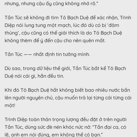
nhưng, nhưng cậu ấy cũng không nhớ rõ.”
Tần Túc sẽ không đi tìm Tô Bạch Duệ để xác nhận, Trình
Diệp nói lung tung một mạch, lúc đó dù có bị ‘đâm
thủng’, cậu cũng có thể giải thích là do Tô Bạch Duệ
không thèm để ý đến cậu cho nên quên mất.
Tần Túc —— nhất định tin tưởng mình.
Dù sao, trong dữ liệu thế giới, Tần Túc bất kể Tô Bạch
Duệ nói cái gì, hắn đều tin.
Khi đó Tô Bạch Duệ hất không biết bao nhiêu nước bẩn
lên người nguyên chủ, cậu muốn trả lại từng cái từng cái
một!
Trình Diệp toàn thân trọng lượng đều đặt ở trên người
Tần Túc, dùng sức đè nén khóc nức nở: “Tần đại ca, có
lẽ, anh em nói đúng, em không thể có bạn.”