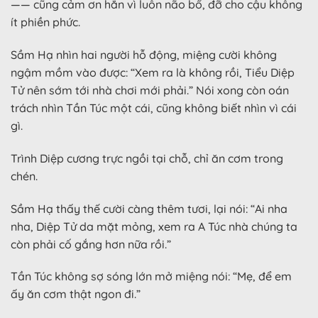
—— cũng cảm ơn hắn vì luôn não bổ, đỡ cho cậu không
ít phiền phức.
Sầm Hạ nhìn hai người hỗ động, miệng cười không
ngậm mồm vào được: “Xem ra là không rồi, Tiểu Diệp
Tử nên sớm tới nhà chơi mới phải.” Nói xong còn oán
trách nhìn Tần Túc một cái, cũng không biết nhìn vì cái
gì.
Trình Diệp cương trực ngồi tại chỗ, chỉ ăn cơm trong
chén.
Sầm Hạ thấy thế cười càng thêm tươi, lại nói: “Ai nha
nha, Diệp Tử da mặt mỏng, xem ra A Túc nhà chúng ta
còn phải cố gắng hơn nữa rồi.”
Tần Túc không sợ sóng lớn mở miệng nói: “Mẹ, để em
ấy ăn cơm thật ngon đi.”