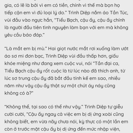
gia, có lẽ là bởi vì em có tiền, chính vì thế mà bọn họ
tiếp cận em vì đủ loại lý do.” Trình Diệp nắm áo Tần Túc,
vùi đầu vào ngực hắn, “Tiểu Bạch, cậu ấy, cậu ấy chính
là người đầu tiên tình nguyện làm bạn với em mà không
yêu cầu báo đáp.”
“Là mắt em bị mù.” Hai giọt nước mắt rơi xuống làm ướt
áo sơ mi đơn bạc, Trình Diệp vùi đầu thấp hơn, giấu
khóe miệng như đang xem cuộc vui, nói “Tần đại ca,
Tiểu Bạch cậu ấy rốt cuộc là từ lúc nào đã thích anh, từ
lúc sơ trung cậu ấy đã bắt đầu tính kế em sao, nhiều
năm như vậy cậu ấy thật sự một chút áy náy cũng
không có à?”
“Không thể, tại sao có thể như vậy.” Trình Diệp tự giễu
cười cười, “Cậu ấy ngay cả việc em bị dị ứng xoài cũng
không biết, em vừa nãy chưa nói, kỳ thực có một lần em
còn ở trước mặt cậu ấy bị dị ứng đến mức nhập viện,