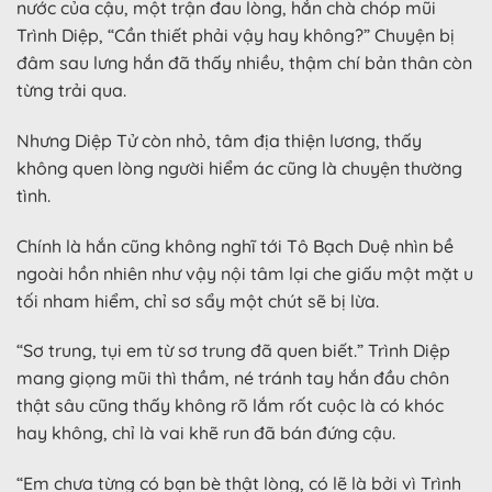
nước của cậu, một trận đau lòng, hắn chà chóp mũi
Trình Diệp, “Cần thiết phải vậy hay không?” Chuyện bị
đâm sau lưng hắn đã thấy nhiều, thậm chí bản thân còn
từng trải qua.
Nhưng Diệp Tử còn nhỏ, tâm địa thiện lương, thấy
không quen lòng người hiểm ác cũng là chuyện thường
tình.
Chính là hắn cũng không nghĩ tới Tô Bạch Duệ nhìn bề
ngoài hồn nhiên như vậy nội tâm lại che giấu một mặt u
tối nham hiểm, chỉ sơ sẩy một chút sẽ bị lừa.
“Sơ trung, tụi em từ sơ trung đã quen biết.” Trình Diệp
mang giọng mũi thì thầm, né tránh tay hắn đầu chôn
thật sâu cũng thấy không rõ lắm rốt cuộc là có khóc
hay không, chỉ là vai khẽ run đã bán đứng cậu.
“Em chưa từng có bạn bè thật lòng, có lẽ là bởi vì Trình