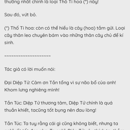
thường nhất chính là loại Thố Ti hoa (*) này!
Sau đó, vứt bỏ.
(*) Thố Ti hoa: còn có thể hiểu là cây (hoa) tầm gửi. Loại
cây thân leo chuyên bám vào những thân cây chủ để kí
sinh.
~~~~~~~~~~~~~~~~~~~~
Tác giả có lời muốn nói:
Đại Diệp Tử: Cảm ơn Tần tổng vì sự não bổ của anh!
Khom lưng nghiêng mình!
Tần Túc: Diệp Tử thương tâm, Diệp Tử chính là quá
thuần khiết, tacũng tốt bụng nên đau lòng!
Tần Túc: Ta tuy rằng cái gì cũng không biết, nhưng ta