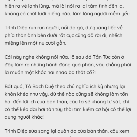
hiện ra vẻ lạnh lùng, mà lời nói ra lại tâm tình đến lạ,
không có chút lười biếng nào, làm lòng người mềm yếu.
Trình Diệp run run người, nổi da gà, dư quang liếc về
phía thân ảnh bên dưới rốt cục cũng đã rời đi, nhếch
miệng lên một nụ cười gằn.
Cái này nghe không nổi nữa, lỡ sau đó Tần Túc còn ở
đây làm ra những hành động quá phận, vậy chẳng phải
là muốn một khóc hai nháo ba thắt cổ?!
Bất quá, Tô Bạch Duệ theo chủ nghĩa ích kỷ nhưng lại
khôn khéo như vậy, dù thế nào cũng sẽ không làm tổn
hại đến lợi ích của bản thân, cậu ta sẽ không tự sát, chỉ
có thể kéo dài hơi tàn tùy thời tìm kiếm cơ hội có thể lợi
dụng người khác!
Trình Diệp sửa sang lại quần áo của bản thân, cậu xem