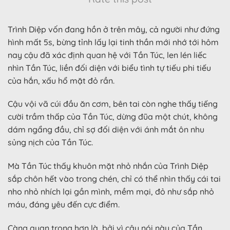
Trình Diệp vốn đang hồn ở trên mây, cả người như đứng
hình mất 5s, bừng tỉnh lấy lại tinh thần mới nhớ tới hôm
nay cậu đã xác định quan hệ với Tần Túc, len lén liếc
nhìn Tần Túc, liền đối diện với biểu tình tự tiếu phi tiếu
của hắn, xấu hổ mặt đỏ rần.
Cậu vội vã cúi đầu ăn cơm, bên tai còn nghe thấy tiếng
cười trầm thấp của Tần Túc, dừng đũa một chút, không
dám ngẩng đầu, chỉ sợ đối diện với ánh mắt ôn nhu
sủng nịch của Tần Túc.
Mà Tần Túc thấy khuôn mặt nhỏ nhắn của Trình Diệp
sắp chôn hết vào trong chén, chỉ có thể nhìn thấy cái tai
nho nhỏ nhích lại gần mình, mềm mại, đỏ như sắp nhỏ
máu, đáng yêu đến cực điểm.
Càng quan trọng hơn là, bởi vì câu nói này của Tần