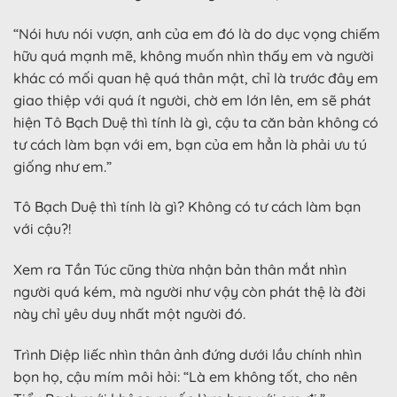
“Nói hưu nói vượn, anh của em đó là do dục vọng chiếm
hữu quá mạnh mẽ, không muốn nhìn thấy em và người
khác có mối quan hệ quá thân mật, chỉ là trước đây em
giao thiệp với quá ít người, chờ em lớn lên, em sẽ phát
hiện Tô Bạch Duệ thì tính là gì, cậu ta căn bản không có
tư cách làm bạn với em, bạn của em hẳn là phải ưu tú
giống như em.”
Tô Bạch Duệ thì tính là gì? Không có tư cách làm bạn
với cậu?!
Xem ra Tần Túc cũng thừa nhận bản thân mắt nhìn
người quá kém, mà người như vậy còn phát thệ là đời
này chỉ yêu duy nhất một người đó.
Trình Diệp liếc nhìn thân ảnh đứng dưới lầu chính nhìn
bọn họ, cậu mím môi hỏi: “Là em không tốt, cho nên