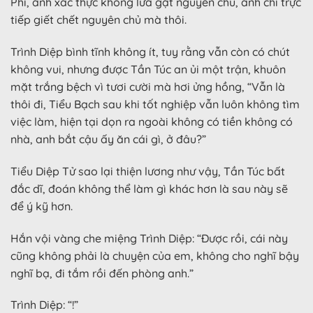
Phi, anh xác thực không lừa gạt nguyên chủ, anh chỉ trực
tiếp giết chết nguyên chủ mà thôi.
Trình Diệp bình tĩnh không ít, tuy rằng vẫn còn có chút
không vui, nhưng được Tần Túc an ủi một trận, khuôn
mặt trắng bệch vì tươi cười mà hơi ửng hồng, “Vẫn là
thôi đi, Tiểu Bạch sau khi tốt nghiệp vẫn luôn không tìm
việc làm, hiện tại dọn ra ngoài không có tiền không có
nhà, anh bắt cậu ấy ăn cái gì, ở đâu?”
Tiểu Diệp Tử sao lại thiện lương như vậy, Tần Túc bất
đắc dĩ, đoán không thể làm gì khác hơn là sau này sẽ
để ý kỹ hơn.
Hắn vội vàng che miệng Trình Diệp: “Được rồi, cái này
cũng không phải là chuyện của em, không cho nghĩ bậy
nghĩ bạ, đi tắm rồi đến phòng anh.”
Trình Diệp: “!”