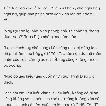
Tần Túc xoa xoa lỗ tai cậu: “Đã nói không cho nghĩ bậy
nghĩ bạ, giúp anh phiên dịch văn kiện mà đối tác gửi
tới.”
“Vậy tại sao lại phải vào phòng anh, thư phòng không
được sao?” Trình Diệp nhỏ giọng lầm bầm.
“Lạnh, cánh tay nhỏ cẳng chân cũng nhỏ, bị đông lạnh
thì phải làm sao bây giờ?” Tần Túc nặn nặn da thịt mềm
nhũn của cậu, cảm giác rất tốt, tay cũng không muốn
bỏ xuống.
“Nào có yêu kiều (yếu đuối) như vậy.” Trình Diệp giải
thích.
“Anh nói em yêu kiều chính là yêu kiều, không có gì ăn
cũng không sao, không có chỗ ngủ cũng không vấn đề,
ngược lại anh có tiền, nuôi em là được rồi.” Mặt Tần Túc