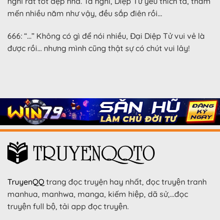
nghĩ rất tốt đẹp nha. Ta nghĩ, Diệp Tử yêu thích ta, thầm
mến nhiều năm như vậy, đều sắp điên rồi…
666: “…” Không có gì để nói nhiều, Đại Diệp Tử vui vẻ là
được rồi… nhưng mình cũng thật sự có chút vui lây!
TruyenQQ
trang đọc truyện hay nhất, đọc truyện tranh
manhua, manhwa, manga, kiếm hiệp, dã sử,…đọc
truyện full bộ, tải app đọc truyện.