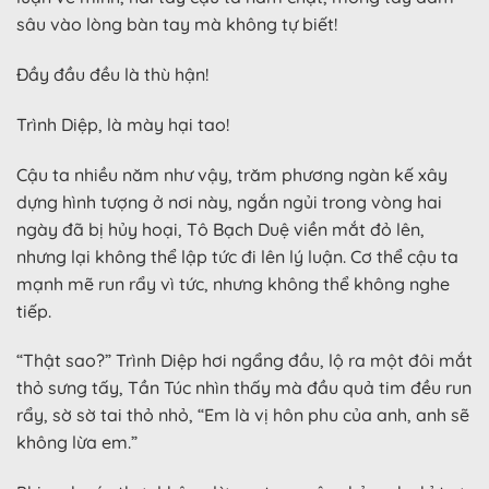
sâu vào lòng bàn tay mà không tự biết!
Đầy đầu đều là thù hận!
Trình Diệp, là mày hại tao!
Cậu ta nhiều năm như vậy, trăm phương ngàn kế xây
dựng hình tượng ở nơi này, ngắn ngủi trong vòng hai
ngày đã bị hủy hoại, Tô Bạch Duệ viền mắt đỏ lên,
nhưng lại không thể lập tức đi lên lý luận. Cơ thể cậu ta
mạnh mẽ run rẩy vì tức, nhưng không thể không nghe
tiếp.
“Thật sao?” Trình Diệp hơi ngẩng đầu, lộ ra một đôi mắt
thỏ sưng tấy, Tần Túc nhìn thấy mà đầu quả tim đều run
rẩy, sờ sờ tai thỏ nhỏ, “Em là vị hôn phu của anh, anh sẽ
không lừa em.”