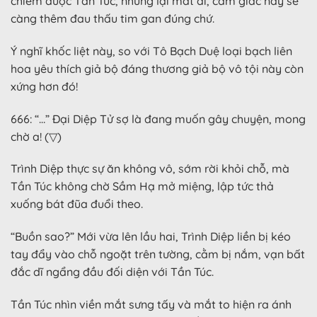
chiếm được Tần Túc, nhưng lại mất đi, cảm giác này sẽ
càng thêm đau thấu tim gan đúng chứ.
Ý nghĩ khốc liệt này, so với Tô Bạch Duệ loại bạch liên
hoa yêu thích giả bộ đáng thương giả bộ vô tội này còn
xứng hơn đó!
666: “…” Đại Diệp Tử sợ là đang muốn gây chuyện, mong
chờ a! (▽)
Trình Diệp thực sự ăn không vô, sớm rời khỏi chỗ, mà
Tần Túc không chờ Sầm Hạ mở miệng, lập tức thả
xuống bát đũa đuổi theo.
“Buồn sao?” Mới vừa lên lầu hai, Trình Diệp liền bị kéo
tay đẩy vào chỗ ngoặt trên tường, cằm bị nắm, vạn bất
đắc dĩ ngẩng đầu đối diện với Tần Túc.
Tần Túc nhìn viền mắt sưng tấy và mắt to hiện ra ánh