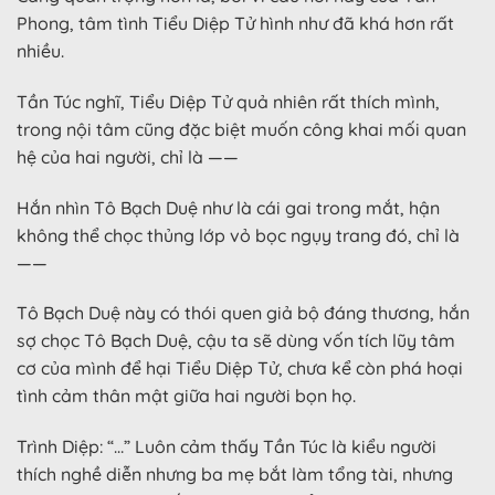
Phong, tâm tình Tiểu Diệp Tử hình như đã khá hơn rất
nhiều.
Tần Túc nghĩ, Tiểu Diệp Tử quả nhiên rất thích mình,
trong nội tâm cũng đặc biệt muốn công khai mối quan
hệ của hai người, chỉ là ——
Hắn nhìn Tô Bạch Duệ như là cái gai trong mắt, hận
không thể chọc thủng lớp vỏ bọc ngụy trang đó, chỉ là
——
Tô Bạch Duệ này có thói quen giả bộ đáng thương, hắn
sợ chọc Tô Bạch Duệ, cậu ta sẽ dùng vốn tích lũy tâm
cơ của mình để hại Tiểu Diệp Tử, chưa kể còn phá hoại
tình cảm thân mật giữa hai người bọn họ.
Trình Diệp: “…” Luôn cảm thấy Tần Túc là kiểu người
thích nghề diễn nhưng ba mẹ bắt làm tổng tài, nhưng