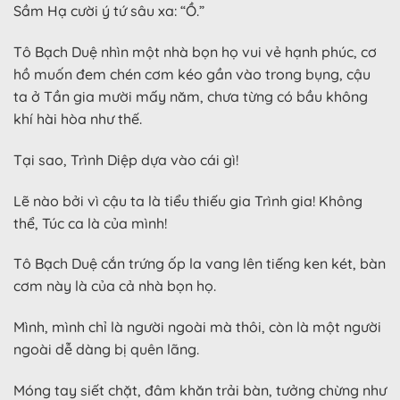
Sầm Hạ cười ý tứ sâu xa: “Ồ.”
Tô Bạch Duệ nhìn một nhà bọn họ vui vẻ hạnh phúc, cơ
hồ muốn đem chén cơm kéo gần vào trong bụng, cậu
ta ở Tần gia mười mấy năm, chưa từng có bầu không
khí hài hòa như thế.
Tại sao, Trình Diệp dựa vào cái gì!
Lẽ nào bởi vì cậu ta là tiểu thiếu gia Trình gia! Không
thể, Túc ca là của mình!
Tô Bạch Duệ cắn trứng ốp la vang lên tiếng ken két, bàn
cơm này là của cả nhà bọn họ.
Mình, mình chỉ là người ngoài mà thôi, còn là một người
ngoài dễ dàng bị quên lãng.
Móng tay siết chặt, đâm khăn trải bàn, tưởng chừng như