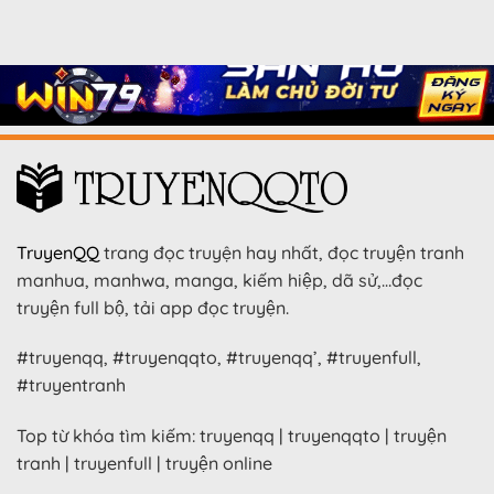
TruyenQQ
trang đọc truyện hay nhất, đọc truyện tranh
manhua, manhwa, manga, kiếm hiệp, dã sử,…đọc
truyện full bộ, tải app đọc truyện.
#truyenqq, #truyenqqto, #truyenqq’, #truyenfull,
#truyentranh
Top từ khóa tìm kiếm: truyenqq | truyenqqto | truyện
tranh | truyenfull | truyện online