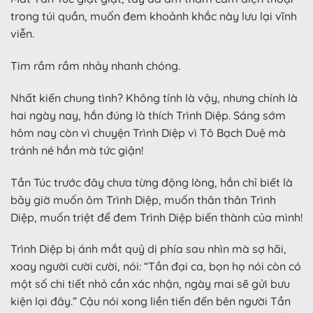
trong túi quần, muốn đem khoảnh khắc này lưu lại vĩnh
viễn.
Tim rầm rầm nhảy nhanh chóng.
Nhất kiến chung tình? Không tính là vậy, nhưng chính là
hai ngày nay, hắn đúng là thích Trình Diệp. Sáng sớm
hôm nay còn vì chuyện Trình Diệp vì Tô Bạch Duệ mà
tránh né hắn mà tức giận!
Tần Túc trước đây chưa từng động lòng, hắn chỉ biết là
bây giờ muốn ôm Trình Diệp, muốn thân thân Trình
Diệp, muốn triệt để đem Trình Diệp biến thành của mình!
Trình Diệp bị ánh mắt quỷ dị phía sau nhìn mà sợ hãi,
xoay người cười cười, nói: “Tần đại ca, bọn họ nói còn có
một số chi tiết nhỏ cần xác nhận, ngày mai sẽ gửi bưu
kiện lại đây.” Cậu nói xong liền tiến đến bên người Tần