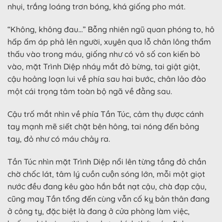
nhụi, trắng loáng trơn bóng, khá giống pho mát.
“Không, không đau…” Bỗng nhiên ngũ quan phóng to, hô
hấp ấm áp phả lên người, xuyên qua lỗ chân lông thẩm
thấu vào trong máu, giống như có vô số con kiến bò
vào, mặt Trình Diệp nháy mắt đỏ bừng, tai giật giật,
cậu hoảng loạn lui về phía sau hai bước, chân lảo đảo
một cái trọng tâm toàn bộ ngã về đằng sau.
Cậu trố mắt nhìn về phía Tần Túc, cảm thụ được cánh
tay mạnh mẽ siết chặt bên hông, tai nóng đến bỏng
tay, đỏ như có máu chảy ra.
Tần Túc nhìn mặt Trình Diệp nổi lên từng tầng đỏ chần
chờ chốc lát, tâm lý cuồn cuộn sóng lớn, mỗi một giọt
nước đều đang kêu gào hắn bắt nạt cậu, chà đạp cậu,
cũng may Tần tổng đến cùng vẫn cố kỵ bản thân đang
ở công ty, đặc biệt là đang ở cửa phòng làm việc,