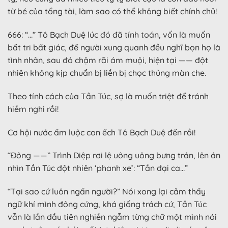
từ bé của tổng tài, làm sao có thể không biết chính chủ!
666: “…” Tô Bạch Duệ lúc đó đã tính toán, vốn là muốn
bất tri bất giác, để người xung quanh đều nghĩ bọn họ là
tình nhân, sau đó chậm rãi ám muội, hiện tại —— đột
nhiên không kịp chuẩn bị liền bị chọc thủng màn che.
Theo tính cách của Tần Túc, sợ là muốn triệt để tránh
hiềm nghi rồi!
Cơ hội nước ấm luộc con ếch Tô Bạch Duệ đến rồi!
“Đông ——” Trình Diệp rơi lệ uông uông bưng trán, lên án
nhìn Tần Túc đột nhiên ‘phanh xe’: “Tần đại ca…”
“Tại sao cứ luôn ngẩn người?” Nói xong lại cảm thấy
ngữ khí mình đông cứng, khá giống trách cứ, Tần Túc
vẫn là lần đầu tiên nghiền ngẫm từng chữ một mình nói