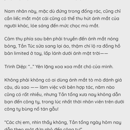
Nam nhân này, mặc dù đứng trong đống rác, cũng chỉ
cần liếc mắt một cái cũng có thể thu hút ánh mắt của
người khác, lóe sáng đến mức chọc mù mắt.
Cảm thụ phía sau bên phải truyền đến ánh mắt nóng
bỏng, Tần Túc sửa sang lại áo, thậm chí lộ ra đồng hồ
bản limited ở tay, lấp lánh dưới ánh mặt trời——
Trình Diệp: “…” Yên lặng xoa xoa mắt chó của mình.
Không phải không có ai dùng ánh mắt tò mò đánh giá
cậu, dù sao —— làm việc với bên hợp tác, năm nào
cũng có rất nhiều, nhưng Tần tổng xưa nay không dẫn
bạn đến công ty, trong lúc nhất thời nhân viên trên dưới
công ty bùng nổ tán gẫu!
“Các chị em, nhìn thấy không, Tần tổng ngày hôm nay
dẫn theo một đứa nhỏ đến công ty!”