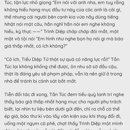
Túc, tận lực nhỏ giọng “Em nói với anh nha, em tuy rằng
không hiểu hạng mục đầu tư này của các anh là cái gì,
thế nhưng cái người bên cạnh kia vừa nãy dùng tiếng
Nhật nói một câu, hắn nghĩ hắn nói em nghe không
hiểu, kỳ thực ——” Trình Diệp chớp chớp đôi mắt, một
mặt vô tội nói “Em hình như nghe bọn họ nói gì mà báo
giá thấp nhất, có ích không?”
“Có ích, Tiểu Diệp Tử thật sự quá có năng lực rồi!” Tần
Túc lại không khống chế được, ôn nhu sờ sờ đầu cậu,
thật là đáng yêu sẽ phạm pháp, vẫn là nên giữ ở trong
nhà để tránh bị cảnh sát bắt mất.
Tiễn đối tác đi xong, Tần Túc đem tiểu quỷ lanh trí nghe
thấy báo giá thấp nhất hạng mục cho người phụ trách
biết, lại nhìn tư liệu bên dưới gửi đến, chỉ ra chỗ có thể
ép giá, bảo thư kí vào lấy văn kiện sau khi thay đổi đi,
uống một ngụm cà phê, chợt thấy Trình Diệp một mình