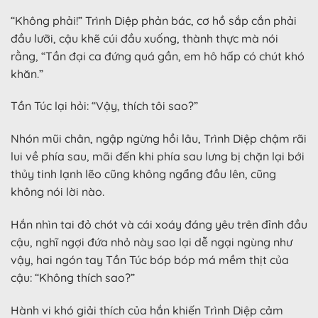
“Không phải!” Trình Diệp phản bác, cơ hồ sắp cắn phải
đầu lưỡi, cậu khẽ cúi đầu xuống, thành thực mà nói
rằng, “Tần đại ca đứng quá gần, em hô hấp có chút khó
khăn.”
Tần Túc lại hỏi: “Vậy, thích tôi sao?”
Nhón mũi chân, ngập ngừng hồi lâu, Trình Diệp chậm rãi
lui về phía sau, mãi đến khi phía sau lưng bị chặn lại bới
thủy tinh lạnh lẽo cũng không ngẩng đầu lên, cũng
không nói lời nào.
Hắn nhìn tai đỏ chót và cái xoáy đáng yêu trên đỉnh đầu
cậu, nghĩ ngợi đứa nhỏ này sao lại dễ ngại ngùng như
vậy, hai ngón tay Tần Túc bóp bóp má mềm thịt của
cậu: “Không thích sao?”
Hành vi khó giải thích của hắn khiến Trình Diệp cảm