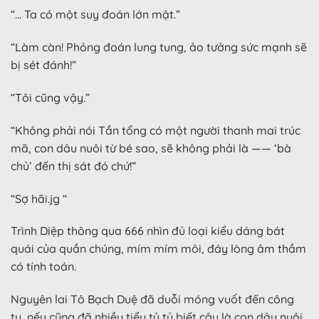
“… Ta có một suy đoán lớn mật.”
“Làm càn! Phỏng đoán lung tung, ảo tưởng sức mạnh sẽ
bị sét đánh!”
“Tôi cũng vậy.”
“Không phải nói Tần tổng có một người thanh mai trúc
mã, con dâu nuôi từ bé sao, sẽ không phải là —— ‘bà
chủ’ đến thị sát đó chứ!”
“Sợ hãi.jg “
Trình Diệp thông qua 666 nhìn đủ loại kiểu dáng bát
quái của quần chúng, mím mím môi, đáy lòng âm thầm
có tính toán.
Nguyên lai Tô Bạch Duệ đã duỗi móng vuốt đến công
ty, nếu cũng đã nhiều tiểu tỷ tỷ biết cậu là con dâu nuôi