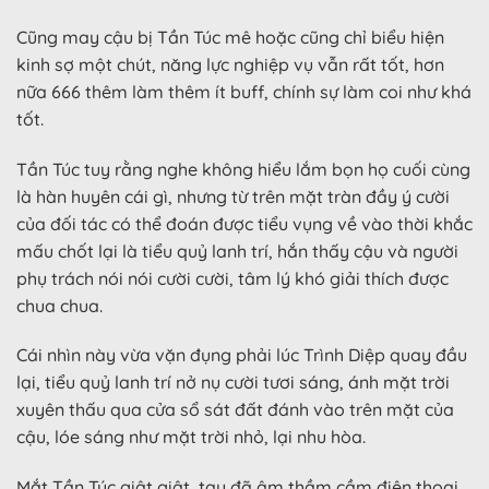
Cũng may cậu bị Tần Túc mê hoặc cũng chỉ biểu hiện
kinh sợ một chút, năng lực nghiệp vụ vẫn rất tốt, hơn
nữa 666 thêm làm thêm ít buff, chính sự làm coi như khá
tốt.
Tần Túc tuy rằng nghe không hiểu lắm bọn họ cuối cùng
là hàn huyên cái gì, nhưng từ trên mặt tràn đầy ý cười
của đối tác có thể đoán được tiểu vụng về vào thời khắc
mấu chốt lại là tiểu quỷ lanh trí, hắn thấy cậu và người
phụ trách nói nói cười cười, tâm lý khó giải thích được
chua chua.
Cái nhìn này vừa vặn đụng phải lúc Trình Diệp quay đầu
lại, tiểu quỷ lanh trí nở nụ cười tươi sáng, ánh mặt trời
xuyên thấu qua cửa sổ sát đất đánh vào trên mặt của
cậu, lóe sáng như mặt trời nhỏ, lại nhu hòa.
Mắt Tần Túc giật giật, tay đã âm thầm cầm điện thoại