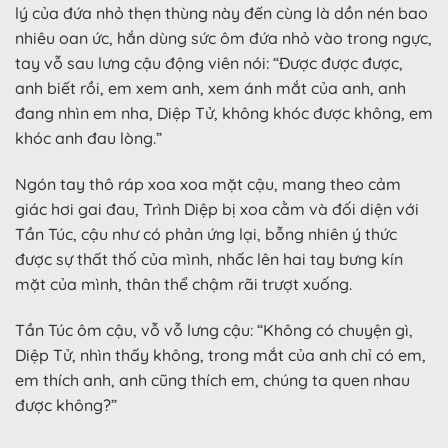
lý của đứa nhỏ thẹn thùng này đến cùng là dồn nén bao
nhiêu oan ức, hắn dùng sức ôm đứa nhỏ vào trong ngực,
tay vỗ sau lưng cậu động viên nói: “Được được được,
anh biết rồi, em xem anh, xem ánh mắt của anh, anh
đang nhìn em nha, Diệp Tử, không khóc được không, em
khóc anh đau lòng.”
Ngón tay thô ráp xoa xoa mặt cậu, mang theo cảm
giác hơi gai đau, Trình Diệp bị xoa cằm và đối diện với
Tần Túc, cậu như có phản ứng lại, bỗng nhiên ý thức
được sự thất thố của mình, nhấc lên hai tay bưng kín
mặt của mình, thân thể chậm rãi trượt xuống.
Tần Túc ôm cậu, vỗ vỗ lưng cậu: “Không có chuyện gì,
Diệp Tử, nhìn thấy không, trong mắt của anh chỉ có em,
em thích anh, anh cũng thích em, chúng ta quen nhau
được không?”