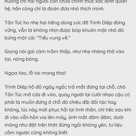
huống chi hai người còn chưa chính thức xác định quan
hệ, hắn cũng chỉ là đoán đứa nhỏ thích mình.
Tần Túc ho nhẹ hai tiếng dùng sức đỡ Trình Diệp đứng
vững, vẫn là không nhịn được bóp khuôn mặt nhỏ đỏ
bừng một cái: “Tiểu vụng về.”
Giọng nói gợi cảm trầm thấp, như nhẹ nhàng thở vào
tai, nóng bỏng.
Ngọa tào, lỗ tai mang thai!
Trình Diệp hồ đồ ngây ngốc trố mắt đứng tại chỗ, chờ
Tần Túc mở cửa đi vào, quay người lại cười nhạo cậu có
phải là muốn đứng ở chỗ đó chiêu đãi đối tác hay
không, lúc này mới phục hồi lại tinh thần, chỉ tiếc sau khi
đi vào vẫn hồn vía lên mây, ánh mắt đăm đăm, dưới
mông như đặt trên thớt đứng ngồi không yên, tư liệu
cầm ngược cũng không biết.