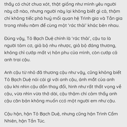
thấy có chút chua xót, thật giống như mình yêu người
này cỡ nào, nhưng người này lại không biết gì cả, thậm
chí không tiếc phá huỷ mối quan hệ Trình gia và Tần gia
trong nhiều năm để cùng một ‘rác thải’ khác bên nhau.
Đúng vậy, Tô Bạch Duệ chính là ‘rác thải’, cậu ta là
người tâm cơ, giả bộ nhu nhược, giả bộ đáng thương,
không chỉ cướp mất vị hôn phu của mình, còn cướp cả
anh trai cậu.
Anh cậu từ nhỏ đã thương cậu như vậy, cũng không biết
Tô Bạch Duệ nói cái gì với anh cậu, ánh mắt của anh
cậu khi nhìn cậu dần thay đổi, hình như rất thất vọng về
cậu, vừa nhìn vừa thở dài, cậu thậm chí cảm thấy anh
cậu căn bản không muốn ccó một người em như cậu.
Cậu hận, hận Tô Bạch Duệ, nhưng cũng hận Trình Cẩm
Nhiên, hận Tần Túc.