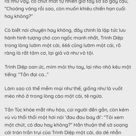
ra như vậy, có chút mất tự nhiên giơ tay sờ sờ gáy cậu,
“Choáng váng rồi sao, còn muốn khiêu chiến hạn cuối
hay không?”
Có biết nói chuyện hay không, đây chính là lập tức lưu
hành hình tượng chó con ngốc manh nhất, Trình Diệp
trong lòng lườm một cái, 666 cũng lườm một cái, rõ
ràng là rất tâm cơ, lại giả vờ như vô tội.
Trình Diệp oan ức, mím môi thu tay, lại nho nhỏ kêu một
tiếng: “Tần đại ca…”
Làm sao có thể mềm mại như thế, giống như là vuốt
mèo nhỏ ở trong lòng cào một cái, tê ngứa.
Tần Túc khóe mắt nhu hòa, cúi người đến gần, còn kém
vù vù thổi thổi một hơi nói ‘đau đau bay đi’: “Tôi xem
một chút, có đau hay không?” Hắn thuận thế sờ soạng
cái trán trần trụi của Trình Diệp một cái, da dẻ nhẵn