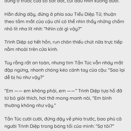
đứng ở trước cửa sổ sát đất, cúi đầu nhìn xuống dưới.
Hắn đứng dậy, đứng ở phía sau Tiểu Diệp Tử, thuận
theo tầm mắt của cậu chỉ có thể nhìn thấy những chấm
nhỏ lít nha lít nhít: “Nhìn cái gì vậy?”
Trình Diệp sợ hết hồn, run chân thiếu chút nữa trực tiếp
nằm nhoài trên cửa kính.
Tuy rằng rất an toàn, nhưng tim Tần Túc vẫn nháy mắt
đập ngừng, nhanh chóng kéo cánh tay của cậu: “Sao lại
dễ bị hù như vậy?”
“Em —— em không phải, em ——” Trình Diệp tựa hồ đã
từ bỏ giải thích, hơi thở mong manh nói, “Em bình
thường không như vậy.”
Tần Túc cười cười, đứng dậy về phía trước, bao phủ cả
người Trình Diệp trong bóng tối của mình: “Sợ tôi?”