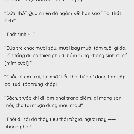
“Đứa nhỏ? Quả nhiên đã ngầm kết hôn sao? Tôi thất
tình!”
“Thất tình +1 “
“Đứa trẻ chắc mười sáu, mười bảy mười tám tuổi gì đó,
Tần tổng dù có thiên phú dị bẩm cũng không sinh ra nổi
[mỉm cười] “
“Chắc là em trai, tôi nhớ ‘tiểu thái tử gia’ đang học cấp
ba, tuổi tác trùng khớp!”
“Sách, trước khi đi làm phải trang điểm, ai mang son
môi, cho tôi mượn dùng mau mau!”
“Thôi đi, tôi đã thấy tiểu thái tử gia, người này ——
không phải!”