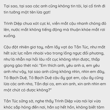
Tại sao, tại sao các anh cũng không tin tôi, lại cố tình đi
tin tưởng một tên lừa gạt!
Trình Diệp chua xót cực kì, viền mắt cậu nhanh chóng đỏ
lên, nước mắt không tiếng động mà thuận khóe mắt rơi
xuống.
Cậu đột nhiên giơ tay, nắm lấy vạt áo Tần Túc, như mất
hết sức lực nằm nhoài vào trong lồng ngực đối phương,
như là nhẫn nại hồi lâu rốt cục không nhịn được, thấp
giọng gào thét nói: “Em thích anh, yêu anh a, em yêu
anh như vậy, tại sao anh cũng không nhìn, nhìn em đây,
Tô Bạch Duệ, Tô Bạch Duệ cậu ấy gạt em, cậu ấy cũng
lừa các anh nha, Tần đại ca, em xin anh, xin anh nhìn em
một chút có được không?”
Tần Túc sững sờ, nghe thấy Trình Diệp vừa nói lại vừa
khóc sắp hỏng đến nơi, hắn sợ hết hồn, không biết tâm