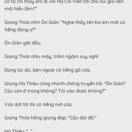
cô ta chỉ thấy em đi với Hạ Chi Viễn tới chỗ núi giả nên
mới hiểu lầm?”
Giang Thừa nhìn Ôn Giản: “Nghe thấy tên ba em mới có
tiếng động ư?”
Ôn Giản gật đầu.
Giang Thừa nhíu mày, trầm ngâm suy nghĩ.
Đúng lúc đó, bên ngoài có tiếng gõ cửa.
Giọng Hà Thiệu cũng nhanh chóng truyền tới: “Ôn Giản?
Cậu còn ở trong không? Tôi vào được không?”
Vừa dứt lời thì có tiếng mở cửa.
Giang Thừa hắng giọng đáp: “Cậu đợi đã.”
Hà Thiệu: “…”