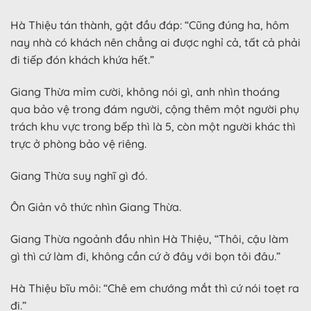
Hà Thiệu tán thành, gật đầu đáp: “Cũng đúng ha, hôm
nay nhà có khách nên chẳng ai được nghỉ cả, tất cả phải
đi tiếp đón khách khứa hết.”
Giang Thừa mỉm cười, không nói gì, anh nhìn thoáng
qua bảo vệ trong đám người, cộng thêm một người phụ
trách khu vực trong bếp thì là 5, còn một người khác thì
trực ở phòng bảo vệ riêng.
Giang Thừa suy nghĩ gì đó.
Ôn Giản vô thức nhìn Giang Thừa.
Giang Thừa ngoảnh đầu nhìn Hà Thiệu, “Thôi, cậu làm
gì thì cứ làm đi, không cần cứ ở đây với bọn tôi đâu.”
Hà Thiệu bĩu môi: “Chê em chướng mắt thì cứ nói toẹt ra
đi.”