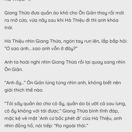
Giang Thừa đưa quần áo khô cho Ôn Giản thay rồi mới
ra mở cửa, vừa nãy sau khi Hà Thiệu đi thì anh khóa
trái.
Hà Thiệu nhìn Giang Thừa, ngón tay run lên, lắp bắp hỏi:
“Ơ sao anh… sao anh vẫn ở đây?”
Anh ta hoài nghi nhìn Giang Thừa rồi lại quay sang nhìn
Ôn Giản.
“Anh ấy…” Ôn Giản lúng túng nhìn anh, không biết nên
giải thích thế nào.
“Tôi sấy quần áo cho cô ấy, quần áo bị ướt cả sau lưng,
cô ấy không với tới được.” Giang Thừa bình tĩnh đáp,
mặc kệ vẻ mặt ‘Anh cứ bốc phét đi’ của Hà Thiệu, anh
nhìn đồng hồ, nói tiếp: “Ra ngoài thôi.”