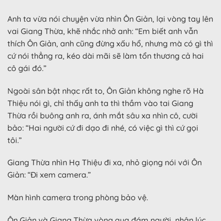
Anh ta vừa nói chuyện vừa nhìn Ôn Giản, lại vòng tay lên
vai Giang Thừa, khẽ nhắc nhở anh: “Em biết anh vẫn
thích Ôn Giản, anh cũng đừng xấu hổ, nhưng mà có gì thì
cứ nói thẳng ra, kéo dài mãi sẽ làm tổn thương cả hai
cô gái đó.”
Ngoài sân bật nhạc rất to, Ôn Giản không nghe rõ Hà
Thiệu nói gì, chỉ thấy anh ta thì thầm vào tai Giang
Thừa rồi buông anh ra, ánh mắt sâu xa nhìn cô, cười
bảo: “Hai người cứ đi dạo đi nhé, có việc gì thì cứ gọi
tôi.”
Giang Thừa nhìn Hạ Thiệu đi xa, nhỏ giọng nói với Ôn
Giản: “Đi xem camera.”
Màn hình camera trong phòng bảo vệ.
Ôn Giản và Giang Thừa vòng qua đám người, nhân lúc