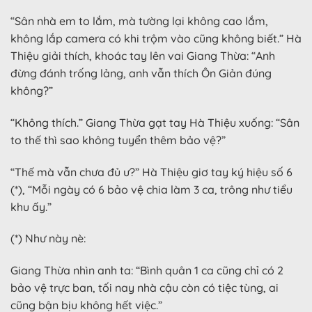
“Sân nhà em to lắm, mà tường lại không cao lắm,
không lắp camera có khi trộm vào cũng không biết.” Hà
Thiệu giải thích, khoác tay lên vai Giang Thừa: “Anh
đừng đánh trống lảng, anh vẫn thích Ôn Giản đúng
không?”
“Không thích.” Giang Thừa gạt tay Hà Thiệu xuống: “Sân
to thế thì sao không tuyển thêm bảo vệ?”
“Thế mà vẫn chưa đủ ư?” Hà Thiệu giơ tay ký hiệu số 6
(*), “Mỗi ngày có 6 bảo vệ chia làm 3 ca, trông như tiểu
khu ấy.”
(*) Như này nè:
Giang Thừa nhìn anh ta: “Bình quân 1 ca cũng chỉ có 2
bảo vệ trực ban, tối nay nhà cậu còn có tiệc tùng, ai
cũng bận bịu không hết việc.”