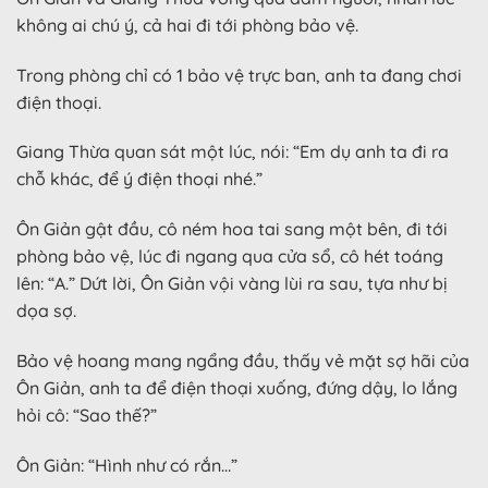
không ai chú ý, cả hai đi tới phòng bảo vệ.
Trong phòng chỉ có 1 bảo vệ trực ban, anh ta đang chơi
điện thoại.
Giang Thừa quan sát một lúc, nói: “Em dụ anh ta đi ra
chỗ khác, để ý điện thoại nhé.”
Ôn Giản gật đầu, cô ném hoa tai sang một bên, đi tới
phòng bảo vệ, lúc đi ngang qua cửa sổ, cô hét toáng
lên: “A.” Dứt lời, Ôn Giản vội vàng lùi ra sau, tựa như bị
dọa sợ.
Bảo vệ hoang mang ngẩng đầu, thấy vẻ mặt sợ hãi của
Ôn Giản, anh ta để điện thoại xuống, đứng dậy, lo lắng
hỏi cô: “Sao thế?”
Ôn Giản: “Hình như có rắn…”