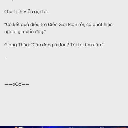
Chu Tịch Viễn gọi tới.
“Có kết quả điều tra Điền Giai Mạn rồi, có phát hiện
ngoài ý muốn đấy.”
Giang Thừa: “Cậu đang ở đâu? Tôi tới tìm cậu.”
~
——oOo——