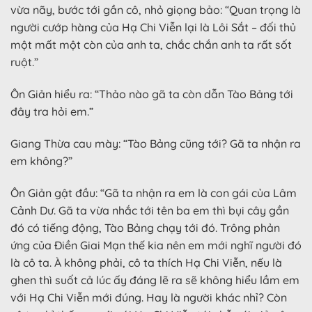
vừa nãy, bước tới gần cô, nhỏ giọng bảo: “Quan trọng là
người cướp hàng của Hạ Chi Viễn lại là Lôi Sắt – đối thủ
một mất một còn của anh ta, chắc chắn anh ta rất sốt
ruột.”
Ôn Giản hiểu ra: “Thảo nào gã ta còn dẫn Tào Bảng tới
đây tra hỏi em.”
Giang Thừa cau mày: “Tào Bảng cũng tới? Gã ta nhận ra
em không?”
Ôn Giản gật đầu: “Gã ta nhận ra em là con gái của Lâm
Cảnh Dư. Gã ta vừa nhắc tới tên ba em thì bụi cây gần
đó có tiếng động, Tào Bảng chạy tới đó. Trông phản
ứng của Điền Giai Mạn thế kia nên em mới nghĩ người đó
là cô ta. À không phải, cô ta thích Hạ Chi Viễn, nếu là
ghen thì suốt cả lúc ấy đáng lẽ ra sẽ không hiểu lầm em
với Hạ Chi Viễn mới đúng. Hay là người khác nhỉ? Còn