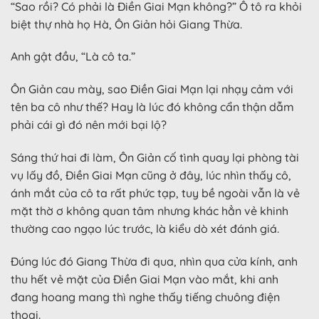
“Sao rồi? Có phải là Điền Giai Mạn không?” Ô tô ra khỏi
biệt thự nhà họ Hà, Ôn Giản hỏi Giang Thừa.
Anh gật đầu, “Là cô ta.”
Ôn Giản cau mày, sao Điền Giai Mạn lại nhạy cảm với
tên ba cô như thế? Hay là lúc đó không cẩn thận dẫm
phải cái gì đó nên mới bại lộ?
Sáng thứ hai đi làm, Ôn Giản cố tình quay lại phòng tài
vụ lấy đồ, Điền Giai Mạn cũng ở đây, lúc nhìn thấy cô,
ánh mắt của cô ta rất phức tạp, tuy bề ngoài vẫn là vẻ
mặt thờ ơ không quan tâm nhưng khác hẳn vẻ khinh
thường cao ngạo lúc trước, là kiểu dò xét đánh giá.
Đúng lúc đó Giang Thừa đi qua, nhìn qua cửa kính, anh
thu hết vẻ mặt của Điền Giai Mạn vào mắt, khi anh
đang hoang mang thì nghe thấy tiếng chuông điện
thoại.