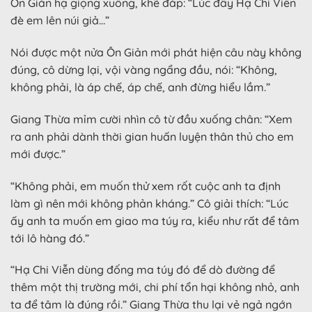
Ôn Giản hạ giọng xuống, khẽ đáp: “Lúc đấy Hạ Chi Viễn
đè em lên núi giả…”
Nói được một nửa Ôn Giản mới phát hiện câu này không
đúng, cô dừng lại, vội vàng ngẩng đầu, nói: “Không,
không phải, là áp chế, áp chế, anh đừng hiểu lầm.”
Giang Thừa mỉm cười nhìn cô từ đầu xuống chân: “Xem
ra anh phải dành thời gian huấn luyện thân thủ cho em
mới được.”
“Không phải, em muốn thử xem rốt cuộc anh ta định
làm gì nên mới không phản kháng.” Cô giải thích: “Lúc
ấy anh ta muốn em giao ma túy ra, kiểu như rất để tâm
tới lô hàng đó.”
“Hạ Chi Viễn dùng đống ma túy đó để dò đường để
thêm một thị trường mới, chi phí tổn hại không nhỏ, anh
ta để tâm là đúng rồi.” Giang Thừa thu lại vẻ ngả ngớn