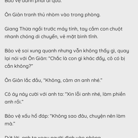
Bảo vệ đành phải đi qua.
Ôn Giản tranh thủ nhòm vào trong phòng.
Giang Thừa ngồi trước máy tính, tay cầm con chuột
nhanh chóng di chuyển, vẻ mặt bình tĩnh.
Bảo vệ soi xung quanh nhưng vẫn không thấy gì, quay
lại nói với Ôn Giản: “Chắc là con gì khác đấy, cô có bị
cắn không?”
Ôn Giản lắc đầu, “Không, cảm ơn anh nhé.”
Cô áy náy cười với anh ta: “Xin lỗi anh nhé, làm phiền
anh rồi.”
Bảo vệ xấu hổ đáp: “Không sao đâu, chuyện nên làm
mà.”
Dứt lời, anh ta xoay người định vào phòng.