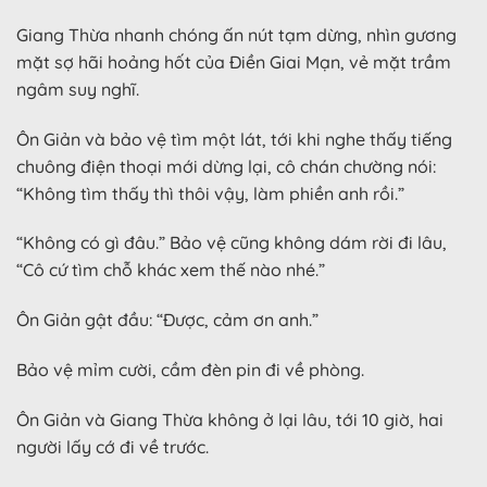
Giang Thừa nhanh chóng ấn nút tạm dừng, nhìn gương
mặt sợ hãi hoảng hốt của Điền Giai Mạn, vẻ mặt trầm
ngâm suy nghĩ.
Ôn Giản và bảo vệ tìm một lát, tới khi nghe thấy tiếng
chuông điện thoại mới dừng lại, cô chán chường nói:
“Không tìm thấy thì thôi vậy, làm phiền anh rồi.”
“Không có gì đâu.” Bảo vệ cũng không dám rời đi lâu,
“Cô cứ tìm chỗ khác xem thế nào nhé.”
Ôn Giản gật đầu: “Được, cảm ơn anh.”
Bảo vệ mỉm cười, cầm đèn pin đi về phòng.
Ôn Giản và Giang Thừa không ở lại lâu, tới 10 giờ, hai
người lấy cớ đi về trước.