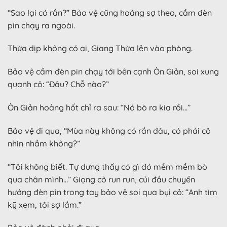
“Sao lại có rắn?” Bảo vệ cũng hoảng sợ theo, cầm đèn
pin chạy ra ngoài.
Thừa dịp không có ai, Giang Thừa lẻn vào phòng.
Bảo vệ cầm đèn pin chạy tới bên cạnh Ôn Giản, soi xung
quanh cô: “Đâu? Chỗ nào?”
Ôn Giản hoảng hốt chỉ ra sau: “Nó bò ra kia rồi…”
Bảo vệ đi qua, “Mùa này không có rắn đâu, có phải cô
nhìn nhầm không?”
“Tôi không biết. Tự dưng thấy có gì đó mềm mềm bò
qua chân mình…” Giọng cô run run, cúi đầu chuyển
hướng đèn pin trong tay bảo vệ soi qua bụi cỏ: “Anh tìm
kỹ xem, tôi sợ lắm.”