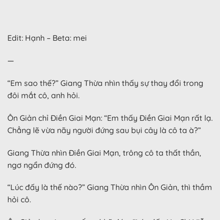
Edit: Hạnh – Beta: mei
—
“Em sao thế?” Giang Thừa nhìn thấy sự thay đổi trong
đôi mắt cô, anh hỏi.
Ôn Giản chỉ Điền Giai Mạn: “Em thấy Điền Giai Mạn rất lạ.
Chẳng lẽ vừa nãy người đứng sau bụi cây là cô ta à?”
Giang Thừa nhìn Điền Giai Mạn, trông cô ta thất thần,
ngơ ngẩn đứng đó.
“Lúc đấy là thế nào?” Giang Thừa nhìn Ôn Giản, thì thầm
hỏi cô.