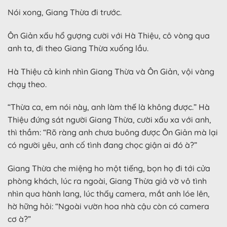
Nói xong, Giang Thừa đi trước.
Ôn Giản xấu hổ gượng cười với Hà Thiệu, cô vòng qua
anh ta, đi theo Giang Thừa xuống lầu.
Hà Thiệu cả kinh nhìn Giang Thừa và Ôn Giản, vội vàng
chạy theo.
“Thừa ca, em nói này, anh làm thế là không được.” Hà
Thiệu đứng sát người Giang Thừa, cười xấu xa với anh,
thì thầm: “Rõ ràng anh chưa buông được Ôn Giản mà lại
có người yêu, anh cố tình đang chọc giận ai đó à?”
Giang Thừa che miệng ho một tiếng, bọn họ đi tới cửa
phòng khách, lúc ra ngoài, Giang Thừa giả vờ vô tình
nhìn qua hành lang, lúc thấy camera, mắt anh lóe lên,
hờ hững hỏi: “Ngoài vườn hoa nhà cậu còn có camera
cơ à?”