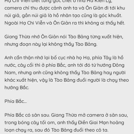
Hạ Chi Viễn biết từng góc chết ở nhà Hà Kiến Ly,
camera chỉ thu được cảnh anh ta và Ôn Giản đi tới khu
núi giả, gần núi giả là hồ nhân tạo cũng là góc khuất.
Ngoài Hạ Chi Viễn và Ôn Giản ra thì không ai thấy hết.
Giang Thừa nhớ Ôn Giản nói Tào Bảng từng xuất hiện,
nhưng đoạn này lại không thấy Tào Bảng.
Anh cẩn thận nhớ lại bố cục nhà họ Hạ, phía Tây là hồ
nước, cây cối thì ở phía Bắc, anh tới đó từ hướng Đông
Nam, nhưng anh cũng không thấy Tào Bảng hay người
khác xuất hiện, vậy là Tào Bảng đuổi người là chạy theo
hướng Bắc.
Phía Bắc…
Phía Bắc có sân sau. Giang Thừa mở camera ở sân sau,
trong bóng cây tối om, anh thấy Điền Giai Mạn hoảng
loạn chạy ra, sau đó Tào Bảng đuổi theo cô ta.