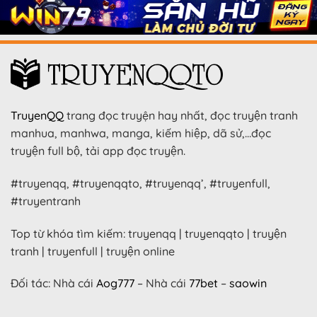
TruyenQQ
trang đọc truyện hay nhất, đọc truyện tranh
manhua, manhwa, manga, kiếm hiệp, dã sử,…đọc
truyện full bộ, tải app đọc truyện.
#truyenqq, #truyenqqto, #truyenqq’, #truyenfull,
#truyentranh
Top từ khóa tìm kiếm: truyenqq | truyenqqto | truyện
tranh | truyenfull | truyện online
Đối tác: Nhà cái
Aog777
– Nhà cái
77bet
–
saowin