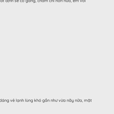
hất định sẽ cố gắng, chăm chỉ hơn nữa, em với
 dáng vẻ lạnh lùng khó gần như vừa nãy nữa, mặt