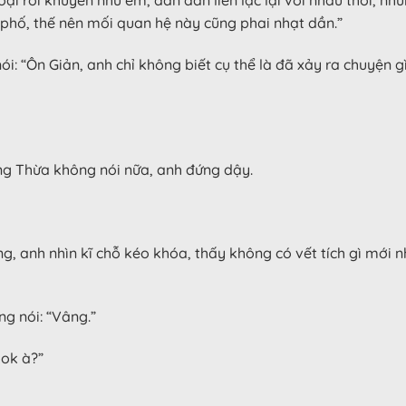
phố, thế nên mối quan hệ này cũng phai nhạt dần.”
i: “Ôn Giản, anh chỉ không biết cụ thể là đã xảy ra chuyện 
ang Thừa không nói nữa, anh đứng dậy.
g, anh nhìn kĩ chỗ kéo khóa, thấy không có vết tích gì mới 
ng nói: “Vâng.”
ok à?”