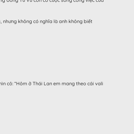
gì, nhưng không có nghĩa là anh không biết
nhìn cô: “Hôm ở Thái Lan em mang theo cái vali