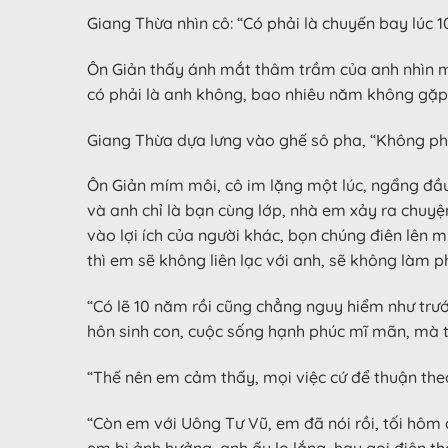
Giang Thừa nhìn cô: “Có phải là chuyến bay lúc
Ôn Giản thấy ánh mắt thâm trầm của anh nhìn m
có phải là anh không, bao nhiêu năm không gặp,
Giang Thừa dựa lưng vào ghế sô pha, “Không phải
Ôn Giản mím môi, cô im lặng một lúc, ngẩng đầu
và anh chỉ là bạn cùng lớp, nhà em xảy ra chuyện
vào lợi ích của người khác, bọn chúng điên lên 
thì em sẽ không liên lạc với anh, sẽ không làm 
“Có lẽ 10 năm rồi cũng chẳng nguy hiểm như trước
hôn sinh con, cuộc sống hạnh phúc mĩ mãn, mà tr
“Thế nên em cảm thấy, mọi việc cứ để thuận theo
“Còn em với Uông Tư Vũ, em đã nói rồi, tối hô
em bị ảnh hưởng, anh ấy lo lắng, hay gọi điện th