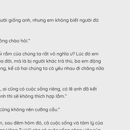
gười giống anh, nhưng em không biết người đó
ông chào hỏi.”
ối rắm của chúng ta rất vô nghĩa ư? Lúc đó em
ua đời, mà là bị người khác trả thù, ba em động
ờng, kể cả hai chúng ta có yêu nhau đi chăng nữa
 ai cũng có cuộc sống riêng, có lẽ anh đã kết
nh thì sẽ không thích hợp lắm.”
 cũng không nên cưỡng cầu.”
em, sau đêm hôm đó, cả cuộc sống và tâm lý của
nhưng Uông Tư Vũ còn có cuộc sống công việc của