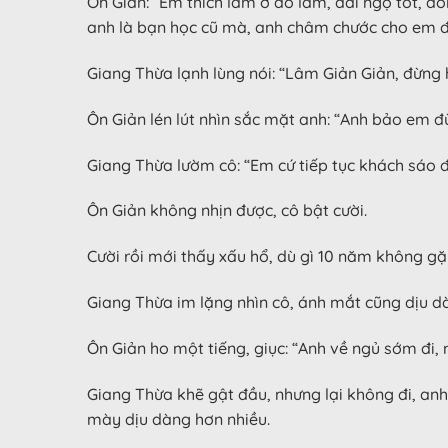
Ôn Giản: “Em thích làm ở đó lắm, đãi ngộ tốt, đ
anh là bạn học cũ mà, anh châm chước cho em 
Giang Thừa lạnh lùng nói: “Lâm Giản Giản, đừng h
Ôn Giản lén lút nhìn sắc mặt anh: “Anh bảo em đ
Giang Thừa lườm cô: “Em cứ tiếp tục khách sáo đi
Ôn Giản không nhịn được, cô bật cười.
Cười rồi mới thấy xấu hổ, dù gì 10 năm không gặp
Giang Thừa im lặng nhìn cô, ánh mắt cũng dịu d
Ôn Giản ho một tiếng, giục: “Anh về ngủ sớm đi, 
Giang Thừa khẽ gật đầu, nhưng lại không đi, an
mày dịu dàng hơn nhiều.