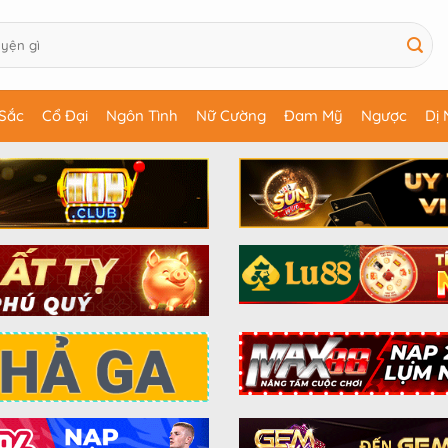
Sắc
Cổ Đại
Ngôn Tình
Nữ Cường
Đam Mỹ
Ngược
Dị