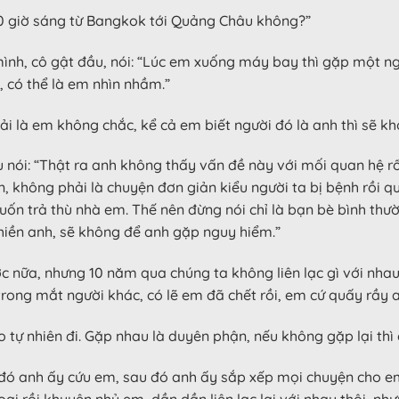
 10 giờ sáng từ Bangkok tới Quảng Châu không?”
ình, cô gật đầu, nói: “Lúc em xuống máy bay thì gặp một n
 có thể là em nhìn nhầm.”
 là em không chắc, kể cả em biết người đó là anh thì sẽ kh
 nói: “Thật ra anh không thấy vấn đề này với mối quan hệ r
, không phải là chuyện đơn giản kiểu người ta bị bệnh rồi q
muốn trả thù nhà em. Thế nên đừng nói chỉ là bạn bè bình thư
phiền anh, sẽ không để anh gặp nguy hiểm.”
 nữa, nhưng 10 năm qua chúng ta không liên lạc gì với nhau,
ong mắt người khác, có lẽ em đã chết rồi, em cứ quấy rầy a
 tự nhiên đi. Gặp nhau là duyên phận, nếu không gặp lại thì
m đó anh ấy cứu em, sau đó anh ấy sắp xếp mọi chuyện cho 
oại rồi khuyên nhủ em, dần dần liên lạc lại với nhau thôi, 