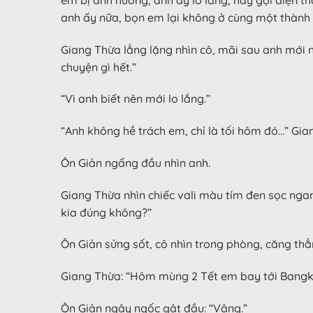
anh ấy nữa, bọn em lại không ở cùng một thành 
Giang Thừa lẳng lặng nhìn cô, mãi sau anh mới nó
chuyện gì hết.”
“Vì anh biết nên mới lo lắng.”
“Anh không hề trách em, chỉ là tối hôm đó…” Gi
Ôn Giản ngẩng đầu nhìn anh.
Giang Thừa nhìn chiếc vali màu tím đen sọc ngan
kia đúng không?”
Ôn Giản sửng sốt, cô nhìn trong phòng, căng thẳ
Giang Thừa: “Hôm mùng 2 Tết em bay tới Bangk
Ôn Giản ngây ngốc gật đầu: “Vâng.”