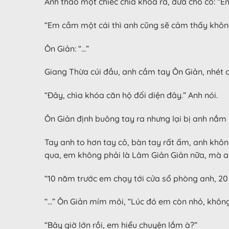
Anh tháo một chiếc chìa khóa ra, đưa cho cô: “E
“Em cầm một cái thì anh cũng sẽ cảm thấy khôn
Ôn Giản: “…”
Giang Thừa cúi đầu, anh cầm tay Ôn Giản, nhét c
“Đây, chìa khóa căn hộ đối diện đây.” Anh nói.
Ôn Giản định buông tay ra nhưng lại bị anh nắm 
Tay anh to hơn tay cô, bàn tay rất ấm, anh không
qua, em không phải là Lâm Giản Giản nữa, mà a
“10 năm trước em chạy tới cửa sổ phòng anh, 20
“…” Ôn Giản mím môi, “Lúc đó em còn nhỏ, không
“Bây giờ lớn rồi, em hiểu chuyện lắm à?”