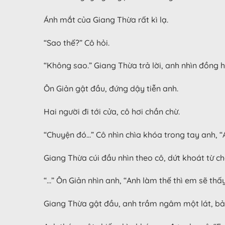
Ánh mắt của Giang Thừa rất kì lạ.
“Sao thế?” Cô hỏi.
“Không sao.” Giang Thừa trả lời, anh nhìn đồng h
Ôn Giản gật đầu, đứng dậy tiễn anh.
Hai người đi tới cửa, cô hơi chần chừ.
“Chuyện đó…” Cô nhìn chìa khóa trong tay anh, 
Giang Thừa cúi đầu nhìn theo cô, dứt khoát từ ch
“…” Ôn Giản nhìn anh, “Anh làm thế thì em sẽ thấ
Giang Thừa gật đầu, anh trầm ngâm một lát, bả