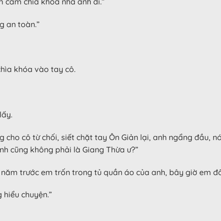
m cầm chìa khóa nhà anh đi.”
g an toàn.”
hìa khóa vào tay cô.
lấy.
 cho cô từ chối, siết chặt tay Ôn Giản lại, anh ngẩng đầu, n
nh cũng không phải là Giang Thừa ư?”
 năm trước em trốn trong tủ quần áo của anh, bây giờ em đố
 hiểu chuyện.”