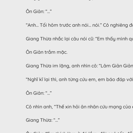
Ôn Giản: “…”
“Anh… Tối hôm trước anh nói… nói.” Cô nghiêng
Giang Thừa nhắc lại câu nói cũ: “Em thấy mình 
Ôn Giản trầm mặc.
Giang Thừa im lặng, anh nhìn cô: “Lâm Giản Giản,
“Nghĩ kĩ lại thì, anh từng cứu em, em báo đáp vớ
Ôn Giản: “…”
Cô nhìn anh, “Thế xin hỏi ân nhân cứu mạng của
Giang Thừa: “…”