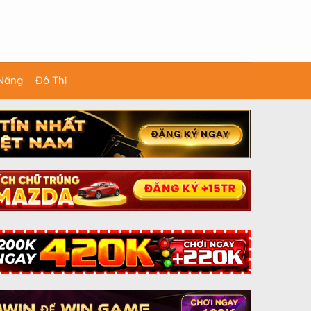
 Năng
Đô Thị