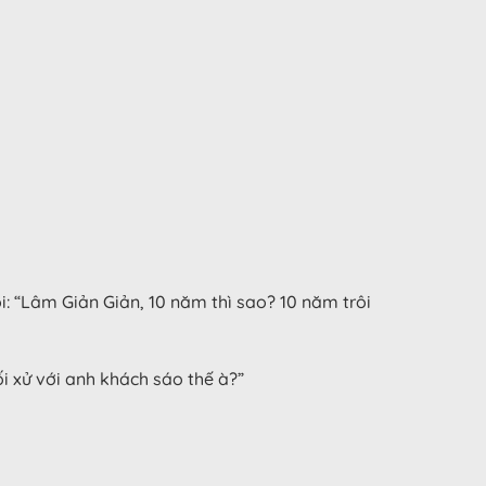
ói: “Lâm Giản Giản, 10 năm thì sao? 10 năm trôi
i xử với anh khách sáo thế à?”