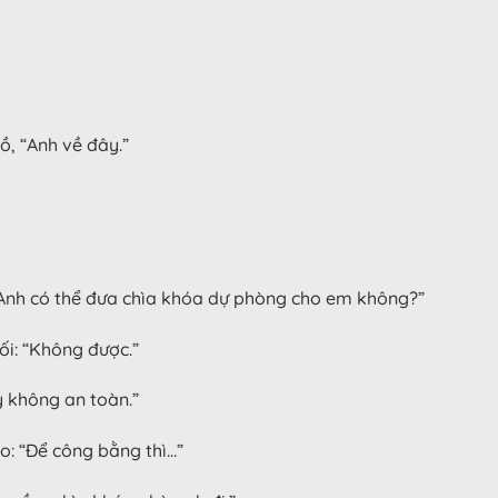
ồ, “Anh về đây.”
“Anh có thể đưa chìa khóa dự phòng cho em không?”
ối: “Không được.”
y không an toàn.”
o: “Để công bằng thì…”