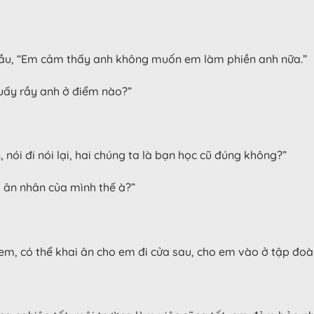
 đầu, “Em cảm thấy anh không muốn em làm phiền anh nữa.”
quấy rầy anh ở điểm nào?”
 nói đi nói lại, hai chúng ta là bạn học cũ đúng không?”
i ân nhân của mình thế à?”
 em, có thể khai ân cho em đi cửa sau, cho em vào ở tập đo