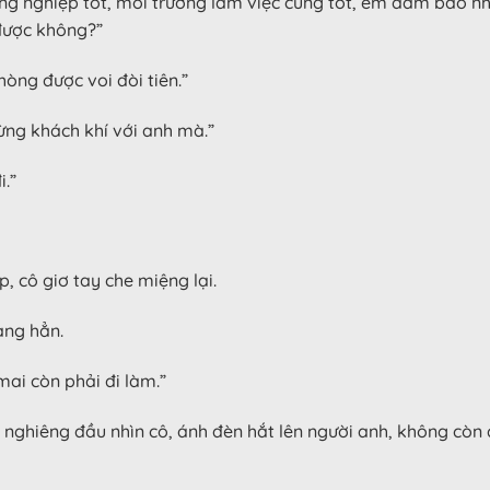
ồng nghiệp tốt, môi trường làm việc cũng tốt, em đảm bảo n
được không?”
òng được voi đòi tiên.”
ừng khách khí với anh mà.”
.”
, cô giơ tay che miệng lại.
àng hẳn.
mai còn phải đi làm.”
h nghiêng đầu nhìn cô, ánh đèn hắt lên người anh, không còn