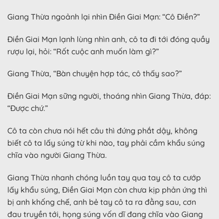
Giang Thừa ngoảnh lại nhìn Điền Giai Mạn: “Cô Điền?”
Điền Giai Mạn lạnh lùng nhìn anh, cô ta đi tới đóng quầy
rượu lại, hỏi: “Rốt cuộc anh muốn làm gì?”
Giang Thừa, “Bàn chuyện hợp tác, cô thấy sao?”
Điền Giai Mạn sững người, thoáng nhìn Giang Thừa, đáp:
“Được chứ.”
Cô ta còn chưa nói hết câu thì đứng phắt dậy, không
biết cô ta lấy súng từ khi nào, tay phải cầm khẩu súng
chĩa vào người Giang Thừa.
Giang Thừa nhanh chóng luồn tay qua tay cô ta cướp
lấy khẩu súng, Điền Giai Mạn còn chưa kịp phản ứng thì
bị anh khống chế, anh bẻ tay cô ta ra đằng sau, cơn
đau truyền tới, họng súng vốn dĩ đang chĩa vào Giang