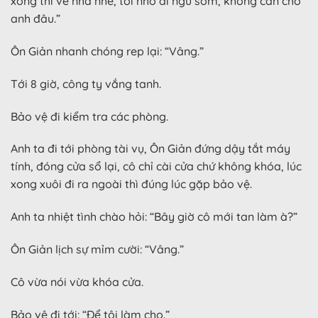
xong thì về nhà nhé, tối nhớ đi ngủ sớm, không cần chờ
anh đâu.”
Ôn Giản nhanh chóng rep lại: “Vâng.”
Tới 8 giờ, công ty vắng tanh.
Bảo vệ đi kiểm tra các phòng.
Anh ta đi tới phòng tài vụ, Ôn Giản đứng dậy tắt máy
tính, đóng cửa sổ lại, cô chỉ cài cửa chứ không khóa, lúc
xong xuôi đi ra ngoài thì đúng lúc gặp bảo vệ.
Anh ta nhiệt tình chào hỏi: “Bây giờ cô mới tan làm à?”
Ôn Giản lịch sự mỉm cười: “Vâng.”
Cô vừa nói vừa khóa cửa.
Bảo vệ đi tới: “Để tôi làm cho.”