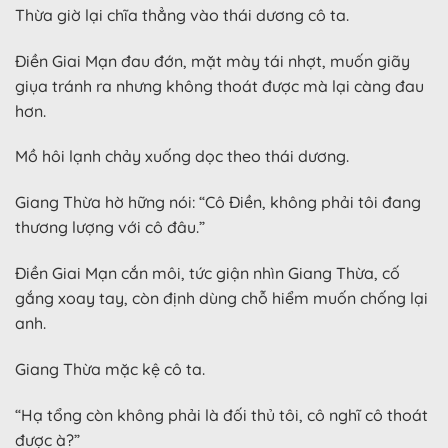
Thừa giờ lại chĩa thẳng vào thái dương cô ta.
Điền Giai Mạn đau đớn, mặt mày tái nhợt, muốn giãy
giụa tránh ra nhưng không thoát được mà lại càng đau
hơn.
Mồ hôi lạnh chảy xuống dọc theo thái dương.
Giang Thừa hờ hững nói: “Cô Điền, không phải tôi đang
thương lượng với cô đâu.”
Điền Giai Mạn cắn môi, tức giận nhìn Giang Thừa, cố
gắng xoay tay, còn định dùng chỗ hiểm muốn chống lại
anh.
Giang Thừa mặc kệ cô ta.
“Hạ tổng còn không phải là đối thủ tôi, cô nghĩ cô thoát
được à?”