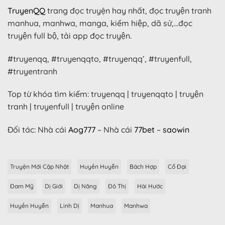
TruyenQQ
trang đọc truyện hay nhất, đọc truyện tranh
manhua, manhwa, manga, kiếm hiệp, dã sử,…đọc
truyện full bộ, tải app đọc truyện.
#truyenqq, #truyenqqto, #truyenqq’, #truyenfull,
#truyentranh
Top từ khóa tìm kiếm: truyenqq | truyenqqto | truyện
tranh | truyenfull | truyện online
Đối tác: Nhà cái
Aog777
– Nhà cái
77bet
–
saowin
Truyện Mới Cập Nhật
Huyền Huyễn
Bách Hợp
Cổ Đại
Đam Mỹ
Dị Giới
Dị Năng
Đô Thị
Hài Hước
Huyền Huyễn
Linh Dị
Manhua
Manhwa