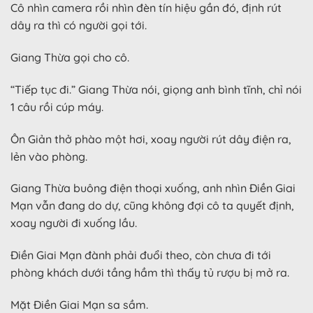
Cô nhìn camera rồi nhìn đèn tín hiệu gần đó, định rút
dây ra thì có người gọi tới.
Giang Thừa gọi cho cô.
“Tiếp tục đi.” Giang Thừa nói, giọng anh bình tĩnh, chỉ nói
1 câu rồi cúp máy.
Ôn Giản thở phào một hơi, xoay người rút dây điện ra,
lẻn vào phòng.
Giang Thừa buông điện thoại xuống, anh nhìn Điền Giai
Mạn vẫn đang do dự, cũng không đợi cô ta quyết định,
xoay người đi xuống lầu.
Điền Giai Mạn đành phải đuổi theo, còn chưa đi tới
phòng khách dưới tầng hầm thì thấy tủ rượu bị mở ra.
Mặt Điền Giai Mạn sa sầm.