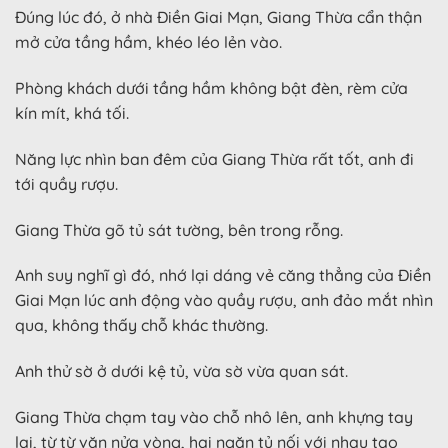
Đúng lúc đó, ở nhà Điền Giai Mạn, Giang Thừa cẩn thận
mở cửa tầng hầm, khéo léo lẻn vào.
Phòng khách dưới tầng hầm không bật đèn, rèm cửa
kín mít, khá tối.
Năng lực nhìn ban đêm của Giang Thừa rất tốt, anh đi
tới quầy rượu.
Giang Thừa gõ tủ sát tường, bên trong rỗng.
Anh suy nghĩ gì đó, nhớ lại dáng vẻ căng thẳng của Điền
Giai Mạn lúc anh động vào quầy rượu, anh đảo mắt nhìn
qua, không thấy chỗ khác thường.
Anh thử sờ ở dưới kệ tủ, vừa sờ vừa quan sát.
Giang Thừa chạm tay vào chỗ nhô lên, anh khựng tay
lại, từ từ vặn nửa vòng, hai ngăn tủ nối với nhau tạo