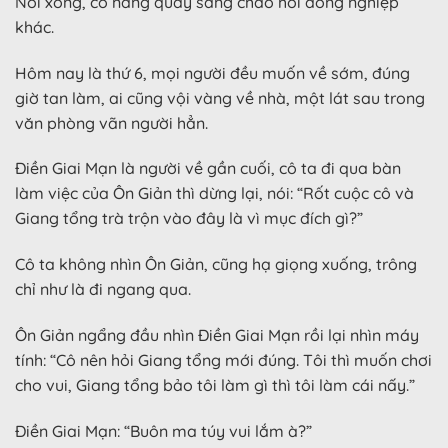
Nói xong, cô nàng quay sang chào hỏi đồng nghiệp
khác.
Hôm nay là thứ 6, mọi người đều muốn về sớm, đúng
giờ tan làm, ai cũng vội vàng về nhà, một lát sau trong
văn phòng vãn người hẳn.
Điền Giai Mạn là người về gần cuối, cô ta đi qua bàn
làm việc của Ôn Giản thì dừng lại, nói: “Rốt cuộc cô và
Giang tổng trà trộn vào đây là vì mục đích gì?”
Cô ta không nhìn Ôn Giản, cũng hạ giọng xuống, trông
chỉ như là đi ngang qua.
Ôn Giản ngẩng đầu nhìn Điền Giai Mạn rồi lại nhìn máy
tính: “Cô nên hỏi Giang tổng mới đúng. Tôi thì muốn chơi
cho vui, Giang tổng bảo tôi làm gì thì tôi làm cái nấy.”
Điền Giai Mạn: “Buôn ma túy vui lắm à?”