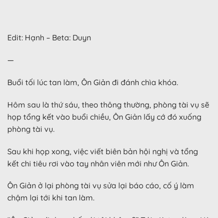
Edit: Hạnh – Beta: Duyn
—
Buổi tối lúc tan làm, Ôn Giản đi đánh chìa khóa.
Hôm sau là thứ sáu, theo thông thường, phòng tài vụ sẽ
họp tổng kết vào buổi chiều, Ôn Giản lấy cớ đó xuống
phòng tài vụ.
Sau khi họp xong, việc viết biên bản hội nghị và tổng
kết chi tiêu rơi vào tay nhân viên mới như Ôn Giản.
Ôn Giản ở lại phòng tài vụ sửa lại báo cáo, cố ý làm
chậm lại tới khi tan làm.