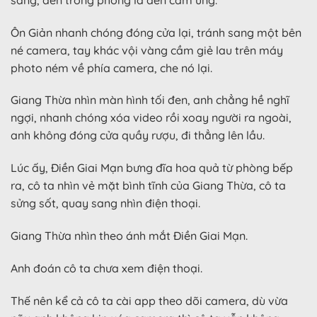
Ôn Giản nhanh chóng đóng cửa lại, tránh sang một bên
né camera, tay khác vội vàng cầm giẻ lau trên máy
photo ném về phía camera, che nó lại.
Giang Thừa nhìn màn hình tối đen, anh chẳng hề nghĩ
ngợi, nhanh chóng xóa video rồi xoay người ra ngoài,
anh không đóng cửa quầy rượu, đi thẳng lên lầu.
Lúc ấy, Điền Giai Mạn bưng đĩa hoa quả từ phòng bếp
ra, cô ta nhìn vẻ mặt bình tĩnh của Giang Thừa, cô ta
sửng sốt, quay sang nhìn điện thoại.
Giang Thừa nhìn theo ánh mắt Điền Giai Mạn.
Anh đoán cô ta chưa xem điện thoại.
Thế nên kể cả cô ta cài app theo dõi camera, dù vừa