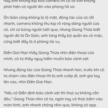
nãy anh không kịp xóa camera thì cô ta vẫn không
phát hiện có người lẻn vào phòng hồ sơ.
Ôn Giản cũng không bị lộ mặt, động tác của cô rất
nhanh, camera không thu kịp rõ ràng dáng người của
cô, chỉ có bóng người lướt qua, nhưng Giang Thừa biết
người đó là Ôn Giản, anh từng thấy bộ quần áo cô mặc,
cũng biết đấy là ở phòng tài vụ.
Điền Giai Mạn thấy Giang Thừa nhìn điện thoại của
mình, cô ta thấy nguy hiểm muốn báo cảnh sát.
Nhưng động tác của Giang Thừa nhanh hơn, trước khi cô
ta chạm vào điện thoại thì bị anh cướp đi, anh giơ tay
lên cao, nhìn Điền Giai Mạn.
“Nếu cô Điền định báo cảnh sát thì thực sự không cần
đâu.” Giang Thừa nhìn cô ta, ngón tay vô thức bấm vào
màn hình, anh nhanh chóng nhìn qua, không có app