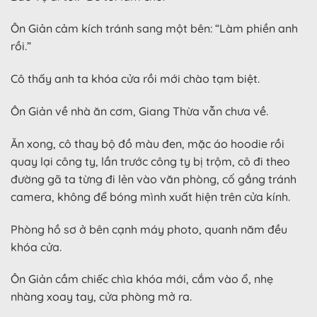
Ôn Giản cảm kích tránh sang một bên: “Làm phiền anh
rồi.”
Cô thấy anh ta khóa cửa rồi mới chào tạm biệt.
Ôn Giản về nhà ăn cơm, Giang Thừa vẫn chưa về.
Ăn xong, cô thay bộ đồ màu đen, mặc áo hoodie rồi
quay lại công ty, lần trước công ty bị trộm, cô đi theo
đường gã ta từng đi lẻn vào văn phòng, cố gắng tránh
camera, không để bóng mình xuất hiện trên cửa kính.
Phòng hồ sơ ở bên cạnh máy photo, quanh năm đều
khóa cửa.
Ôn Giản cầm chiếc chìa khóa mới, cắm vào ổ, nhẹ
nhàng xoay tay, cửa phòng mở ra.