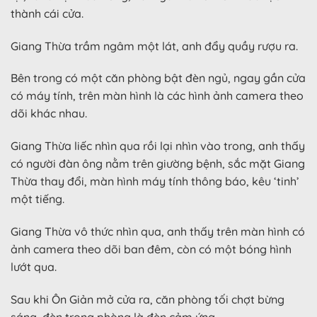
thành cái cửa.
Giang Thừa trầm ngâm một lát, anh đẩy quầy rượu ra.
Bên trong có một căn phòng bật đèn ngủ, ngay gần cửa
có máy tính, trên màn hình là các hình ảnh camera theo
dõi khác nhau.
Giang Thừa liếc nhìn qua rồi lại nhìn vào trong, anh thấy
có người đàn ông nằm trên giường bệnh, sắc mặt Giang
Thừa thay đổi, màn hình máy tính thông báo, kêu ‘tinh’
một tiếng.
Giang Thừa vô thức nhìn qua, anh thấy trên màn hình có
ảnh camera theo dõi ban đêm, còn có một bóng hình
lướt qua.
Sau khi Ôn Giản mở cửa ra, căn phòng tối chợt bừng
sáng, đèn trong phòng là đèn cảm ứng.