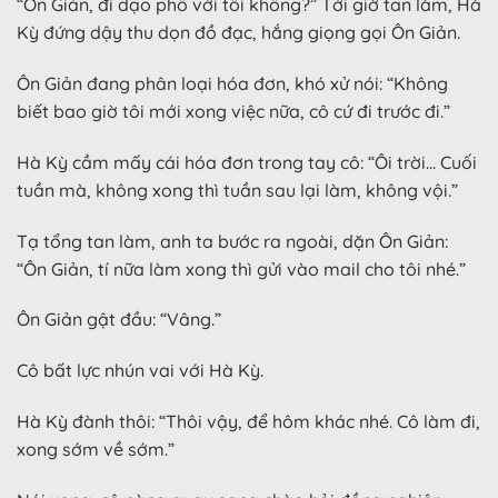
“Ôn Giản, đi dạo phố với tôi không?” Tới giờ tan làm, Hà
Kỳ đứng dậy thu dọn đồ đạc, hắng giọng gọi Ôn Giản.
Ôn Giản đang phân loại hóa đơn, khó xử nói: “Không
biết bao giờ tôi mới xong việc nữa, cô cứ đi trước đi.”
Hà Kỳ cầm mấy cái hóa đơn trong tay cô: “Ôi trời… Cuối
tuần mà, không xong thì tuần sau lại làm, không vội.”
Tạ tổng tan làm, anh ta bước ra ngoài, dặn Ôn Giản:
“Ôn Giản, tí nữa làm xong thì gửi vào mail cho tôi nhé.”
Ôn Giản gật đầu: “Vâng.”
Cô bất lực nhún vai với Hà Kỳ.
Hà Kỳ đành thôi: “Thôi vậy, để hôm khác nhé. Cô làm đi,
xong sớm về sớm.”