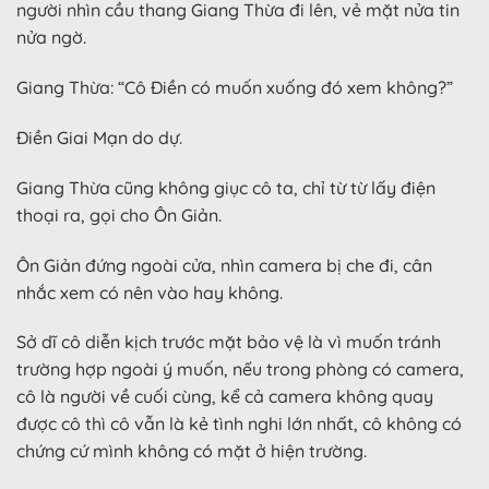
người nhìn cầu thang Giang Thừa đi lên, vẻ mặt nửa tin
nửa ngờ.
Giang Thừa: “Cô Điền có muốn xuống đó xem không?”
Điền Giai Mạn do dự.
Giang Thừa cũng không giục cô ta, chỉ từ từ lấy điện
thoại ra, gọi cho Ôn Giản.
Ôn Giản đứng ngoài cửa, nhìn camera bị che đi, cân
nhắc xem có nên vào hay không.
Sở dĩ cô diễn kịch trước mặt bảo vệ là vì muốn tránh
trường hợp ngoài ý muốn, nếu trong phòng có camera,
cô là người về cuối cùng, kể cả camera không quay
được cô thì cô vẫn là kẻ tình nghi lớn nhất, cô không có
chứng cứ mình không có mặt ở hiện trường.