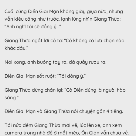
Cuối cùng Điền Giai Mạn không giãy giụa nữa, nhưng
vẫn kiêu căng như trước, lạnh lùng nhìn Giang Thừa:
“Anh nghĩ tôi sẽ đồng ý…”
Giang Thừa ngắt lời cô ta: “Cô không có lựa chọn nào
khác đâu.”
Nói xong, anh buông tay ra, đá quầy rượu ra.
Điền Giai Mạn sốt ruột: “Tôi đồng ý.”
Giang Thừa dừng chân lại: “Cô Điền đúng là người hào
sảng.”
Điền Giai Mạn và Giang Thừa nói chuyện gần 4 tiếng.
Tới nửa đêm Giang Thừa mới về, lúc lên xe, anh xem
camera trong nhà để ở mắt mèo, Ôn Giản vẫn chưa về.