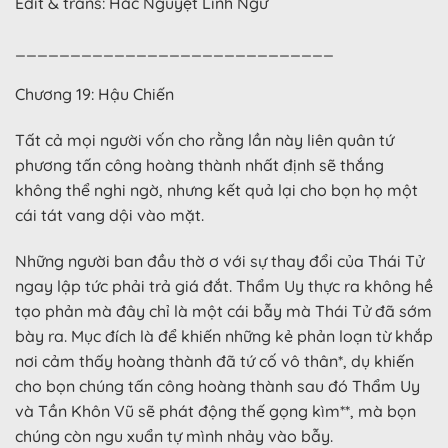
Edit & trans: Hắc Nguyệt Linh Ngư
_____________________________
Chương 19: Hậu Chiến
Tất cả mọi người vốn cho rằng lần này liên quân tứ
phương tấn công hoàng thành nhất định sẽ thắng
không thể nghi ngờ, nhưng kết quả lại cho bọn họ một
cái tát vang dội vào mặt.
Những người ban đầu thờ ơ với sự thay đổi của Thái Tử
ngay lập tức phải trả giá đắt. Thẩm Uy thực ra không hề
tạo phản mà đây chỉ là một cái bẫy mà Thái Tử đã sớm
bày ra. Mục đích là để khiến những kẻ phản loạn từ khắp
nơi cảm thấy hoàng thành đã tứ cố vô thân*, dụ khiến
cho bọn chúng tấn công hoàng thành sau đó Thẩm Uy
và Tần Khôn Vũ sẽ phát động thế gọng kìm**, mà bọn
chúng còn ngu xuẩn tự mình nhảy vào bẫy.