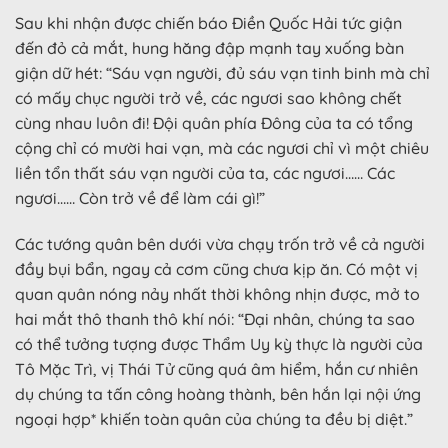
Sau khi nhận được chiến báo Điền Quốc Hải tức giận
đến đỏ cả mắt, hung hăng đập mạnh tay xuống bàn
giận dữ hét: “Sáu vạn người, đủ sáu vạn tinh binh mà chỉ
có mấy chục người trở về, các ngươi sao không chết
cùng nhau luôn đi! Đội quân phía Đông của ta có tổng
cộng chỉ có mười hai vạn, mà các ngươi chỉ vì một chiêu
liền tổn thất sáu vạn người của ta, các ngươi…… Các
ngươi…… Còn trở về để làm cái gì!”
Các tướng quân bên dưới vừa chạy trốn trở về cả người
đầy bụi bẩn, ngay cả cơm cũng chưa kịp ăn. Có một vị
quan quân nóng nảy nhất thời không nhịn được, mở to
hai mắt thô thanh thô khí nói: “Đại nhân, chúng ta sao
có thể tưởng tượng được Thẩm Uy kỳ thực là người của
Tô Mặc Trì, vị Thái Tử cũng quá âm hiểm, hắn cư nhiên
dụ chúng ta tấn công hoàng thành, bên hắn lại nội ứng
ngoại hợp* khiến toàn quân của chúng ta đều bị diệt.”