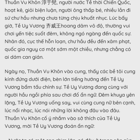
Thuần Vu Khôn 淳于髡, người nước Tề thời Chiến Quốc,
hoạt kê, giỏi biện luận, người ông thấp bé, nhiều lần đi
sứ chư hầu nhưng chưa từng chịu khuất nhục. Lúc bấy
giờ, Tề Uy Vương 齐威王hoang dâm vô độ, thường vui
chơi yến tiệc suốt đêm, không ngó ngàng đến quốc sự.
Nhân đó, cục thế hỗn loạn, chư hầu đều đến xâm phạt,
quốc gia nguy cơ một sớm một chiều, nhưng chẳng có
ai dám can gián.
Ngày nọ, Thuần Vu Khôn vào cung, thấy các bề tôi cung
kính đứng dưới điện, bèn lớn tiếng hướng đến Tề Uy
Vương bẩm tấu chính sự. Tề Uy Vương đang cùng với
người hầu ngồi phía sau chơi đố ẩn ngữ. Đêm khuya yên
lặng, Tề Uy Vương uống say, vui cùng cung nữ bên cạnh,
lúc nổi nhạc, lúc nói những lời không đâu vào đâu.
Thuần Vu Khôn cố ý nhắm vào sở thích của Tề Uy
Vương, mời Tề Uy Vương đoán ẩn ngữ: