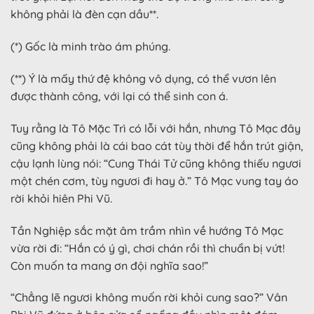
không phải là đèn cạn dầu**.
(*) Gốc là minh trào ám phúng.
(**) Ý là mấy thứ đệ không vô dụng, có thể vươn lên
được thành công, với lại có thể sinh con á.
Tuy rằng là Tô Mặc Trì có lỗi với hắn, nhưng Tô Mạc đây
cũng không phải là cái bao cát tùy thời để hắn trút giận,
cậu lạnh lùng nói: “Cung Thái Tử cũng không thiếu ngươi
một chén cơm, tùy ngươi đi hay ở.” Tô Mạc vung tay áo
rời khỏi hiên Phi Vũ.
Tần Nghiệp sắc mặt âm trầm nhìn về hướng Tô Mạc
vừa rời đi: “Hắn có ý gì, chơi chán rồi thì chuẩn bị vứt!
Còn muốn ta mang ơn đội nghĩa sao!”
“Chẳng lẽ ngươi không muốn rời khỏi cung sao?” Vân