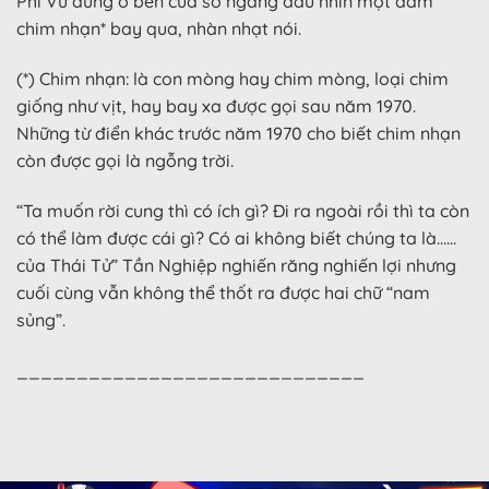
Phi Vũ đứng ở bên cửa sổ ngẩng đầu nhìn một đám
chim nhạn* bay qua, nhàn nhạt nói.
(*) Chim nhạn: là con mòng hay chim mòng, loại chim
giống như vịt, hay bay xa được gọi sau năm 1970.
Những từ điển khác trước năm 1970 cho biết chim nhạn
còn được gọi là ngỗng trời.
“Ta muốn rời cung thì có ích gì? Đi ra ngoài rồi thì ta còn
có thể làm được cái gì? Có ai không biết chúng ta là……
của Thái Tử” Tần Nghiệp nghiến răng nghiến lợi nhưng
cuối cùng vẫn không thể thốt ra được hai chữ “nam
sủng”.
_____________________________