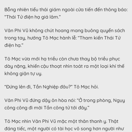
Bỗng nhiên tiểu thái giám ngoài cửa tiến đến thông báo:
“Thái Tử điện hạ giá lâm.”
Vân Phi Vũ không chút hoang mang buông quyển sách
trong tay, hướng Tô Mạc hành lễ: “Tham kiến Thái Tử
điện hạ.”
Tô Mạc vừa mới hạ triều còn chưa thay bộ triều phục
dày nặng, khiến cậu thoạt nhìn toát ra một loại khí thế
không giận tự uy.
“Đứng lên đi, Tần Nghiệp đâu?” Tô Mạc hỏi.
Vân Phi Vũ đứng dậy ôn hòa nói: “Ở trong phòng, Ngụy
công công đi mời Tần công tử tới đây.”
Tô Mạc nhìn Vân Phi Vũ mặc một thân thanh y. Thật
đáng tiếc, một người có tài học vô song hơn người như