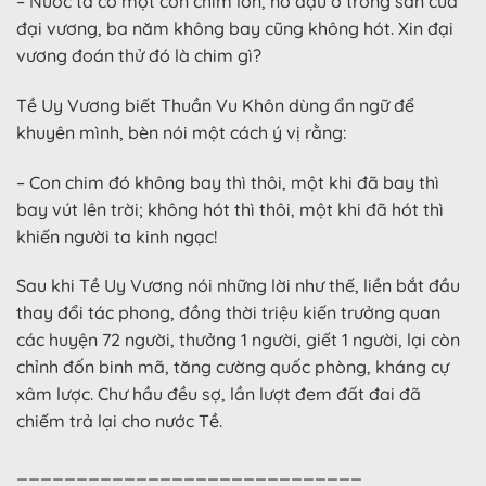
– Nước ta có một con chim lớn, nó đậu ở trong sân của
đại vương, ba năm không bay cũng không hót. Xin đại
vương đoán thử đó là chim gì?
Tề Uy Vương biết Thuần Vu Khôn dùng ẩn ngữ để
khuyên mình, bèn nói một cách ý vị rằng:
– Con chim đó không bay thì thôi, một khi đã bay thì
bay vút lên trời; không hót thì thôi, một khi đã hót thì
khiến người ta kinh ngạc!
Sau khi Tề Uy Vương nói những lời như thế, liền bắt đầu
thay đổi tác phong, đồng thời triệu kiến trưởng quan
các huyện 72 người, thưởng 1 người, giết 1 người, lại còn
chỉnh đốn binh mã, tăng cường quốc phòng, kháng cự
xâm lược. Chư hầu đều sợ, lần lượt đem đất đai đã
chiếm trả lại cho nước Tề.
_____________________________