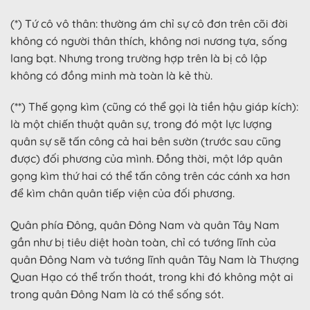
(*) Tứ cô vô thân: thường ám chỉ sự cô đơn trên cõi đời
không có người thân thích, không nơi nương tựa, sống
lang bạt. Nhưng trong trường hợp trên là bị cô lập
không có đồng minh mà toàn là kẻ thù.
(**) Thế gọng kìm (cũng có thể gọi là tiền hậu giáp kích):
là một chiến thuật quân sự, trong đó một lực lượng
quân sự sẽ tấn công cả hai bên sườn (trước sau cũng
được) đối phương của mình. Đồng thời, một lớp quân
gọng kìm thứ hai có thể tấn công trên các cánh xa hơn
để kìm chân quân tiếp viện của đối phương.
Quân phía Đông, quân Đông Nam và quân Tây Nam
gần như bị tiêu diệt hoàn toàn, chỉ có tướng lĩnh của
quân Đông Nam và tướng lĩnh quân Tây Nam là Thượng
Quan Hạo có thể trốn thoát, trong khi đó không một ai
trong quân Đông Nam là có thể sống sót.