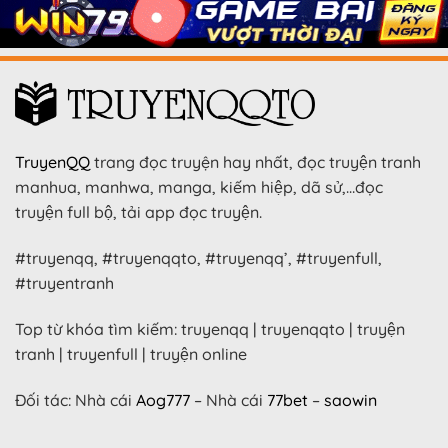
TruyenQQ
trang đọc truyện hay nhất, đọc truyện tranh
manhua, manhwa, manga, kiếm hiệp, dã sử,…đọc
truyện full bộ, tải app đọc truyện.
#truyenqq, #truyenqqto, #truyenqq’, #truyenfull,
#truyentranh
Top từ khóa tìm kiếm: truyenqq | truyenqqto | truyện
tranh | truyenfull | truyện online
Đối tác: Nhà cái
Aog777
– Nhà cái
77bet
–
saowin