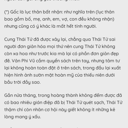
(*) Gốc là lục thân bất nhận: như nghĩa trên (lục thân
bao gồm bố, mẹ, anh, em, vợ, con đều không nhận)
nhưng cũng có ý khác là mất hết tính người.
Cung Thái Tử đã được xây lại, chẳng qua Thái Tử sai
người đơn giản hóa mọi thứ nên cung Thái Tử không
còn xa hoa như trước kia mà lại có phần đơn giản đẹp
đẽ. Vân Phi Vũ cầm quyển sách trên tay, nhưng tâm tư
lại không hoàn toàn đặt ở trên sách, trong đầu lại xuất
hiện hình ảnh sườn mặt hoàn mỹ của thiếu niên dưới
bầu trời đầy sao.
Gần nửa tháng, trong hoàng thành không đếm được đã
có bao nhiêu gián điệp đã bị Thái Tử quét sạch, Thái Tử
thậm chí còn nhân cơ hội này giết không ít những kẻ
lòng mang ý xấu.