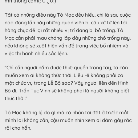
mn thông cảm(: ౦ ‸ ౦:)
Tất cả những điều này Tô Mạc đều hiểu, chỉ là sau cuộc
náo động lần này những quan viên bị cậu xử tử lên tới
hàng chục dễ lại rất nhiều vị trí đang bị bỏ trống. Tô
Mạc cần phải mau chóng lấp đầy những chỗ trống này,
nếu không sẽ xuất hiện vấn đề trong việc bổ nhiệm và
việc thi hành nhiều sắc lệnh.
“Chỉ cần ngươi nắm được thực quyền trong tay, ta còn
muốn xem ai không thức thời. Liễu Hi không phải có
một chức vụ trong Lễ Bộ sao? Vậy ngươi liền đến Hình
Bộ đi, Trần Tục Vinh sẽ không phải là người không biết
thức thời.”
Tô Mạc không lý do gì mà có nhân tài đặt ở trước mắt
mình lại không cần, cậu muốn nhìn xem ai dám gây rắc
rối cho hắn.