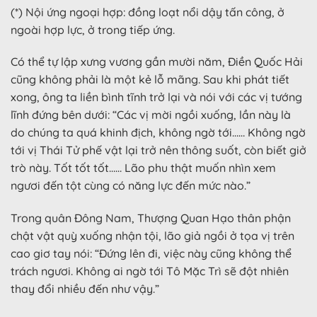
(*) Nội ứng ngoại hợp: đồng loạt nổi dậy tấn công, ở
ngoài hợp lực, ở trong tiếp ứng.
Có thể tự lập xưng vương gần mười năm, Điền Quốc Hải
cũng không phải là một kẻ lỗ mãng. Sau khi phát tiết
xong, ông ta liền bình tĩnh trở lại và nói với các vị tướng
lĩnh đứng bên dưới: “Các vị mời ngồi xuống, lần này là
do chúng ta quá khinh địch, không ngờ tới…… Không ngờ
tới vị Thái Tử phế vật lại trở nên thông suốt, còn biết giở
trò này. Tốt tốt tốt…… Lão phu thật muốn nhìn xem
ngươi đến tột cùng có năng lực đến mức nào.”
Trong quân Đông Nam, Thượng Quan Hạo thân phận
chật vật quỳ xuống nhận tội, lão giả ngồi ở tọa vị trên
cao giơ tay nói: “Đứng lên đi, việc này cũng không thể
trách ngươi. Không ai ngờ tới Tô Mặc Trì sẽ đột nhiên
thay đổi nhiều đến như vậy.”