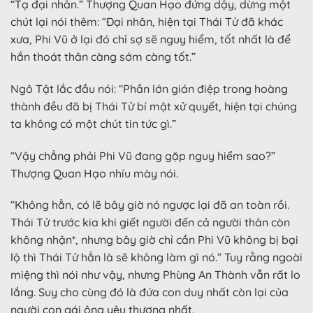
“Tạ đại nhân.” Thượng Quan Hạo đứng dậy, dừng một
chút lại nói thêm: “Đại nhân, hiện tại Thái Tử đã khác
xưa, Phi Vũ ở lại đó chỉ sợ sẽ nguy hiểm, tốt nhất là để
hắn thoát thân càng sớm càng tốt.”
Ngô Tật lắc đầu nói: “Phần lớn gián điệp trong hoàng
thành đều đã bị Thái Tử bí mật xử quyết, hiện tại chúng
ta không có một chút tin tức gì.”
“Vậy chẳng phải Phi Vũ đang gặp nguy hiểm sao?”
Thượng Quan Hạo nhíu mày nói.
“Không hẳn, có lẽ bây giờ nó ngược lại đã an toàn rồi.
Thái Tử trước kia khi giết người đến cả người thân còn
không nhận*, nhưng bây giờ chỉ cần Phi Vũ không bị bại
lộ thì Thái Tử hẳn là sẽ không làm gì nó.” Tuy rằng ngoài
miệng thì nói như vậy, nhưng Phùng An Thành vẫn rất lo
lắng. Suy cho cùng đó là đứa con duy nhất còn lại của
người con gái ông yêu thương nhất.