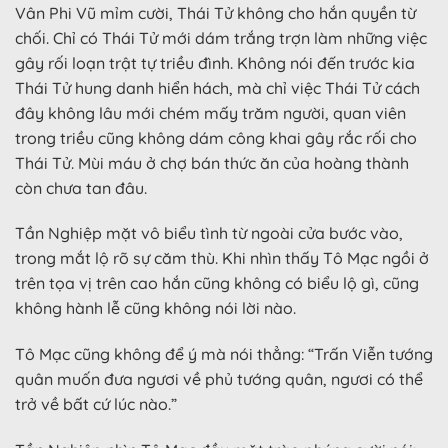
Vân Phi Vũ mỉm cười, Thái Tử không cho hắn quyền từ
chối. Chỉ có Thái Tử mới dám trắng trợn làm những việc
gây rối loạn trật tự triều đình. Không nói đến trước kia
Thái Tử hung danh hiển hách, mà chỉ việc Thái Tử cách
đây không lâu mới chém mấy trăm người, quan viên
trong triều cũng không dám công khai gây rắc rối cho
Thái Tử. Mùi máu ở chợ bán thức ăn của hoàng thành
còn chưa tan đâu.
Tần Nghiệp mặt vô biểu tình từ ngoài cửa bước vào,
trong mắt lộ rõ sự căm thù. Khi nhìn thấy Tô Mạc ngồi ở
trên tọa vị trên cao hắn cũng không có biểu lộ gì, cũng
không hành lễ cũng không nói lời nào.
Tô Mạc cũng không để ý mà nói thẳng: “Trấn Viễn tướng
quân muốn đưa ngươi về phủ tướng quân, ngươi có thể
trở về bất cứ lúc nào.”