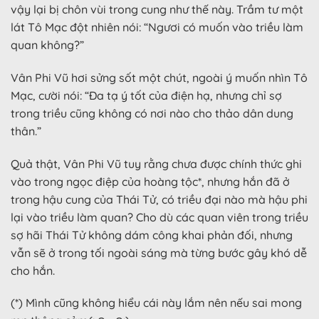
vậy lại bị chôn vùi trong cung như thế này. Trầm tư một
lát Tô Mạc đột nhiên nói: “Ngươi có muốn vào triều làm
quan không?”
Vân Phi Vũ hơi sửng sốt một chút, ngoài ý muốn nhìn Tô
Mạc, cười nói: “Đa tạ ý tốt của điện hạ, nhưng chỉ sợ
trong triều cũng không có nơi nào cho thảo dân dung
thân.”
Quả thật, Vân Phi Vũ tuy rằng chưa được chính thức ghi
vào trong ngọc điệp của hoàng tộc*, nhưng hắn đã ở
trong hậu cung của Thái Tử, có triều đại nào mà hậu phi
lại vào triều làm quan? Cho dù các quan viên trong triều
sợ hãi Thái Tử không dám công khai phản đối, nhưng
vẫn sẽ ở trong tối ngoài sáng mà từng bước gây khó dễ
cho hắn.
(*) Mình cũng không hiểu cái này lắm nên nếu sai mong