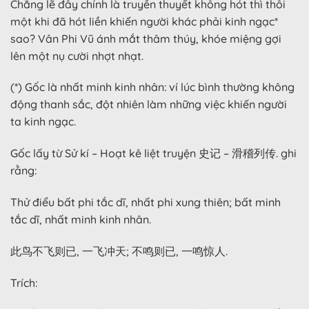
Chẳng lẽ đây chính là truyền thuyết không hót thì thôi
một khi đã hót liền khiến người khác phải kinh ngạc*
sao? Vân Phi Vũ ánh mắt thâm thúy, khóe miệng gợi
lên một nụ cười nhợt nhạt.
(*) Gốc là nhất minh kinh nhân: ví lúc bình thường không
động thanh sắc, đột nhiên làm những việc khiến người
ta kinh ngạc.
Gốc lấy từ Sử kí – Hoạt kê liệt truyện 史记 – 滑稽列传. ghi
rằng:
Thử điểu bất phi tắc dĩ, nhất phi xung thiên; bất minh
tắc dĩ, nhất minh kinh nhân.
此鸟不飞则已, 一飞冲天; 不鸣则已, 一鸣惊人.
Trích: