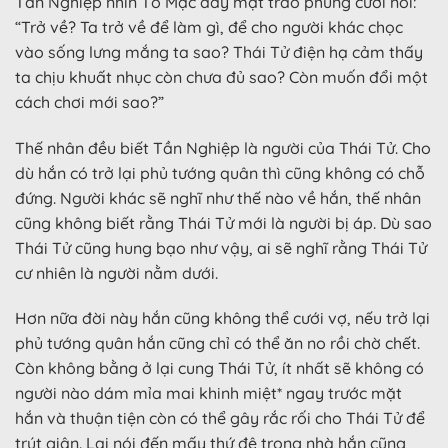
Tần Nghiệp nhìn Tô Mạc đầy mặt trào phúng cười nói:
“Trở về? Ta trở về để làm gì, để cho người khác chọc
vào sống lưng mắng ta sao? Thái Tử điện hạ cảm thấy
ta chịu khuất nhục còn chưa đủ sao? Còn muốn đổi một
cách chơi mới sao?”
Thế nhân đều biết Tần Nghiệp là người của Thái Tử. Cho
dù hắn có trở lại phủ tướng quân thì cũng không có chỗ
đứng. Người khác sẽ nghĩ như thế nào về hắn, thế nhân
cũng không biết rằng Thái Tử mới là người bị áp. Dù sao
Thái Tử cũng hung bạo như vậy, ai sẽ nghĩ rằng Thái Tử
cư nhiên là người nằm dưới.
Hơn nữa đời này hắn cũng không thể cưới vợ, nếu trở lại
phủ tướng quân hắn cũng chỉ có thể ăn no rồi chờ chết.
Còn không bằng ở lại cung Thái Tử, ít nhất sẽ không có
người nào dám mỉa mai khinh miệt* ngay trước mặt
hắn và thuận tiện còn có thể gây rắc rối cho Thái Tử để
trút giận. Lại nói đến mấy thứ đệ trong nhà hắn cũng