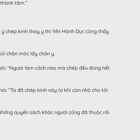
 thành tâm.”
 ý chép kinh thay y thì Yến Hành Dục cũng thấy
ũi chân móc lấy chân y.
hỏi: “Ngươi làm cách nào mà chép đều đúng hết
i: “Ta đã chép kinh này từ khi còn nhỏ cho tới
Những quyển sách khác ngươi cũng đã thuộc rồi