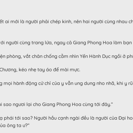
t ai mới là người phải chép kinh, nên hai người cùng nhau ch
ới người cùng trang lứa, ngay cả Giang Phong Hoa làm bạn
iện phòng, vắt chân chống cằm nhìn Yến Hành Dục ngồi ở phí
Chương, kéo nhẹ tay áo để mài mực.
g mọi hành động cử chỉ của y vẫn ung dung nho nhã, khi y r
ại sao ngươi lại cho Giang Phong Hoa cùng tới đây.”
ạ phái tới sao? Người hầu cạnh ngài đều là người của Đại h
ủa ông ta ư?”