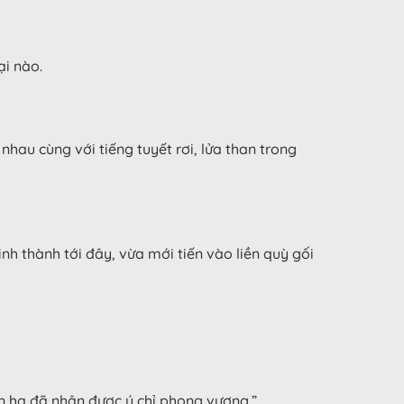
ại nào.
nhau cùng với tiếng tuyết rơi, lửa than trong
h thành tới đây, vừa mới tiến vào liền quỳ gối
ện hạ đã nhận được ý chỉ phong vương.”