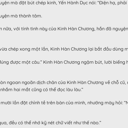
ện mà đặt bút chép kinh, Yến Hành Dục nói: “Điện hạ, phải
uyện mà thành tâm.
 nữa, với tính tình này của Kinh Hàn Chương, hắn đã nguyện
vừa chép xong một lần, Kinh Hàn Chương lại bắt đầu dùng m
đúng được một câu.” Kinh Hàn Chương ngậm bút, lười biếng 
 còn ngoan ngoãn dịch chân của Kinh Hàn Chương về chỗ cũ, nó
 nhắm hai mắt cũng có thể đọc làu làu.”
ười lần đặt chỉnh tề trên bàn của mình, nhướng mày hỏi: “
a, đều có thể nhớ kỹ nét chữ viết như thế nào.”