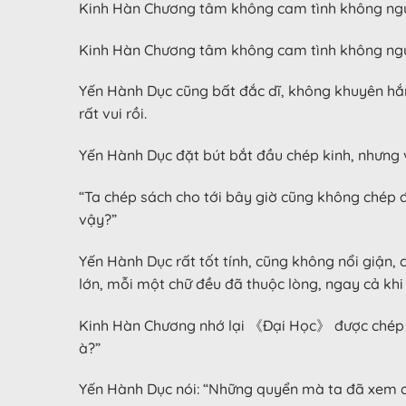
Kinh Hàn Chương tâm không cam tình không nguy
Kinh Hàn Chương tâm không cam tình không ng
Yến Hành Dục cũng bất đắc dĩ, không khuyên hắn
rất vui rồi.
Yến Hành Dục đặt bút bắt đầu chép kinh, nhưng 
“Ta chép sách cho tới bây giờ cũng không chép 
vậy?”
Yến Hành Dục rất tốt tính, cũng không nổi giận,
lớn, mỗi một chữ đều đã thuộc lòng, ngay cả khi
Kinh Hàn Chương nhớ lại 《Đại Học》 được chép m
à?”
Yến Hành Dục nói: “Những quyển mà ta đã xem qu