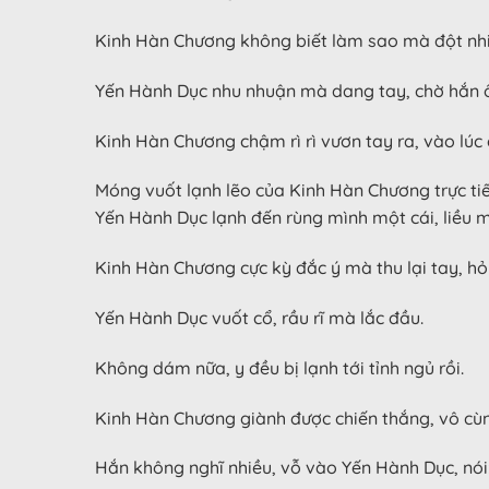
Kinh Hàn Chương không biết làm sao mà đột nhiê
Yến Hành Dục nhu nhuận mà dang tay, chờ hắn 
Kinh Hàn Chương chậm rì rì vươn tay ra, vào lúc
Móng vuốt lạnh lẽo của Kinh Hàn Chương trực tiế
Yến Hành Dục lạnh đến rùng mình một cái, liều m
Kinh Hàn Chương cực kỳ đắc ý mà thu lại tay, h
Yến Hành Dục vuốt cổ, rầu rĩ mà lắc đầu.
Không dám nữa, y đều bị lạnh tới tỉnh ngủ rồi.
Kinh Hàn Chương giành được chiến thắng, vô cùng 
Hắn không nghĩ nhiều, vỗ vào Yến Hành Dục, nói: 