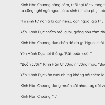
Kinh Hàn Chương nâng cằm, thổi sợi tóc vương trê
ta cũng nghi ngờ ngươi là tư sinh tử* của phụ hoà
*Tư sinh tử: nghĩa là con riêng, con ngoài giá thú.
Yến Hành Dục nhếch môi cười, giống như cảm thấ
Kinh Hàn Chương đưa chân đá đá y: “Ngươi cười c
Yến Hành Dục nói thẳng: “Rất buồn cười.”
“Buồn cười?” Kinh Hàn Chương nhướng mày, “Buồ
Yến Hành Dục vẫn cười nhưng không nói thêm lời
Kinh Hàn Chương đang muốn cãi nhau tay đôi với 
Kinh Hàn Chương: “…”