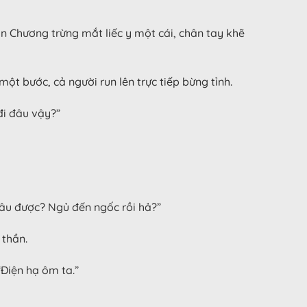
àn Chương trừng mắt liếc y một cái, chân tay khẽ
t bước, cả người run lên trực tiếp bừng tỉnh.
đi đâu vậy?”
đâu được? Ngủ đến ngốc rồi hả?”
 thần.
“Điện hạ ôm ta.”