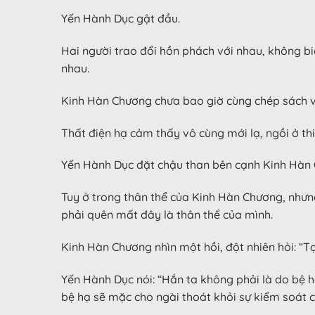
Yến Hành Dục gật đầu.
Hai người trao đổi hồn phách với nhau, không biế
nhau.
Kinh Hàn Chương chưa bao giờ cùng chép sách v
Thất điện hạ cảm thấy vô cùng mới lạ, ngồi ở th
Yến Hành Dục đặt chậu than bên cạnh Kinh Hàn 
Tuy ở trong thân thể của Kinh Hàn Chương, nhưn
phải quên mất đây là thân thể của mình.
Kinh Hàn Chương nhìn một hồi, đột nhiên hỏi: “T
Yến Hành Dục nói: “Hắn ta không phải là do bệ h
bệ hạ sẽ mặc cho ngài thoát khỏi sự kiểm soát c