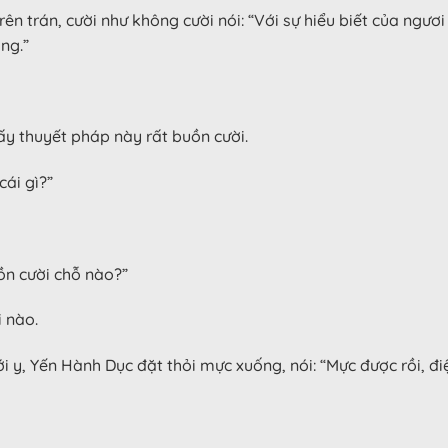
n trán, cười như không cười nói: “Với sự hiểu biết của ngươi
ng.”
y thuyết pháp này rất buồn cười.
ái gì?”
n cười chỗ nào?”
 nào.
y, Yến Hành Dục đặt thỏi mực xuống, nói: “Mực được rồi, điệ