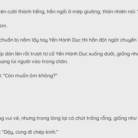
n cười thành tiếng, hắn ngồi ở mép giường, thản nhiên nói: 
ôm.
 chuẩn bị nắm lấy tay Yến Hành Dục thì hắn đột ngột chuyển 
p dán lên rồi trượt từ cổ Yến Hành Dục xuống dưới, giống n
ạng lùi người vào trong chăn.
ỏi: “Còn muốn ôm không?”
vui vẻ, nhưng trong lòng lại có chút trống rỗng, giống như l
“Dậy, cùng đi chép kinh.”