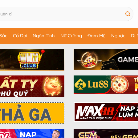
Sắc
Cổ Đại
Ngôn Tình
Nữ Cường
Đam Mỹ
Ngược
Dị