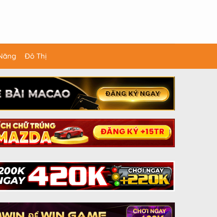
 Năng
Đô Thị