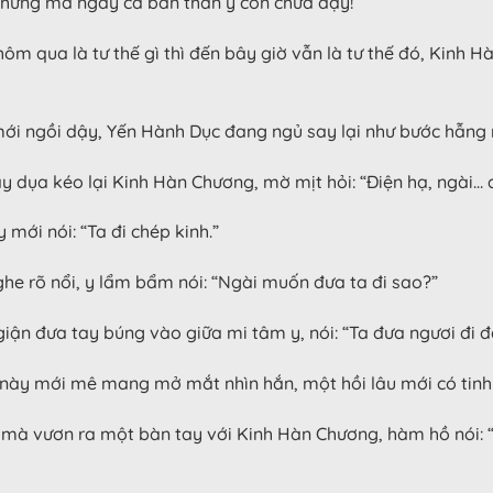
 nhưng mà ngay cả bản thân y còn chưa dậy!
ôm qua là tư thế gì thì đến bây giờ vẫn là tư thế đó, Kinh H
i ngồi dậy, Yến Hành Dục đang ngủ say lại như bước hẫng mộ
dụa kéo lại Kinh Hàn Chương, mờ mịt hỏi: “Điện hạ, ngài… 
 mới nói: “Ta đi chép kinh.”
he rõ nổi, y lẩm bẩm nói: “Ngài muốn đưa ta đi sao?”
ận đưa tay búng vào giữa mi tâm y, nói: “Ta đưa ngươi đi 
c này mới mê mang mở mắt nhìn hắn, một hồi lâu mới có tinh
n mà vươn ra một bàn tay với Kinh Hàn Chương, hàm hồ nói: 