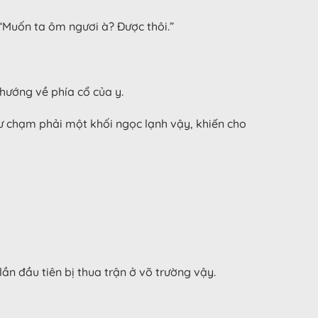
“Muốn ta ôm ngươi à? Được thôi.”
hướng về phía cổ của y.
hư chạm phải một khối ngọc lạnh vậy, khiến cho
ần đầu tiên bị thua trận ở võ trường vậy.