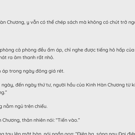
àn Chương, y vẫn có thể chép sách mà không có chút trở ng
ện phòng cả phòng đều ấm áp, chỉ nghe được tiếng hô hấp của 
hát ra âm thanh rất nhỏ.
 áp trong ngày đông giá rét.
ngày, đến ngày thứ tư, người hầu của Kinh Hàn Chương từ kin
ng.”
g nằm ngủ trên chiếu.
Chương, thản nhiên nói: “Tiến vào.”
g tay lên mặt bàn, nói ngắn gọn: “Điện hạ, sáng nay Đại đi