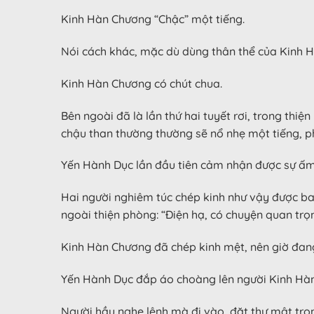
Kinh Hàn Chương “Chậc” một tiếng.
Nói cách khác, mặc dù dùng thân thể của Kinh H
Kinh Hàn Chương có chút chua.
Bên ngoài đã là lần thứ hai tuyết rơi, trong thi
chậu than thường thường sẽ nổ nhẹ một tiếng, p
Yến Hành Dục lần đầu tiên cảm nhận được sự ấm
Hai người nghiêm túc chép kinh như vậy được ba 
ngoài thiện phòng: “Điện hạ, có chuyện quan trọ
Kinh Hàn Chương đã chép kinh mệt, nên giờ đan
Yến Hành Dục đắp áo choàng lên người Kinh Hàn 
Người hầu nghe lệnh mà đi vào, đặt thư mật tron