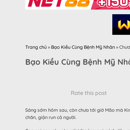
Trang chủ
»
Bạo Kiều Cùng Bệnh Mỹ Nhân
»
Chươ
Bạo Kiều Cùng Bệnh Mỹ Nh
Rate this post
Sáng sớm hôm sau, còn chưa tới giờ Mão mà Kin
chăn, giận run cả người.