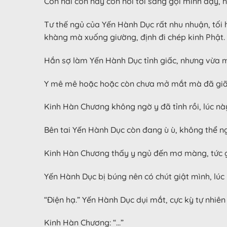
Con nai con này còn nói tới sáng gọi mình dậy,
Tư thế ngủ của Yến Hành Dục rất nhu nhuận, tối h
khàng mà xuống giường, định đi chép kinh Phật.
Hắn sợ làm Yến Hành Dục tỉnh giấc, nhưng vừa mớ
Y mê mê hoặc hoặc còn chưa mở mắt mà đã giãy 
Kinh Hàn Chương không ngờ y đã tỉnh rồi, lúc này
Bên tai Yến Hành Dục còn đang ù ù, không thể ng
Kinh Hàn Chương thấy y ngủ đến mơ màng, tức gi
Yến Hành Dục bị búng nên có chút giật mình, lú
“Điện hạ.” Yến Hành Dục dụi mắt, cực kỳ tự nhiê
Kinh Hàn Chương: “…”