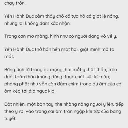
chạy trốn.
Yến Hành Dục cảm thấy chỗ cổ tựa hồ có giọt lệ nóng,
nhưng lại không dám xác nhận.
Trong cơn mơ màng, hình như có người đang vỗ về y.
Yến Hành Dục thở hổn hển một hơi, giật mình mở to
mắt.
Bừng tỉnh từ trong ác mộng, hai mắt y thất thần, trên
dưới toàn thân không dùng được chút sức lực nào,
phảng phất như vẫn còn đắm chìm trong dư âm của cái
ôm kéo tới địa ngục kia.
Đột nhiên, một bàn tay nhẹ nhàng nâng người y lên, tiếp
theo y rơi vào trong cái ôm tràn ngập khí tức của băng
tuyết.