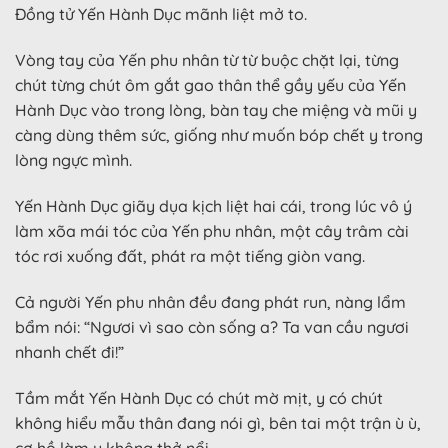
Đồng tử Yến Hành Dục mãnh liệt mở to.
Vòng tay của Yến phu nhân từ từ buộc chặt lại, từng
chút từng chút ôm gắt gao thân thể gầy yếu của Yến
Hành Dục vào trong lòng, bàn tay che miệng và mũi y
càng dùng thêm sức, giống như muốn bóp chết y trong
lòng ngực mình.
Yến Hành Dục giãy dụa kịch liệt hai cái, trong lúc vô ý
làm xõa mái tóc của Yến phu nhân, một cây trâm cài
tóc rơi xuống đất, phát ra một tiếng giòn vang.
Cả người Yến phu nhân đều đang phát run, nàng lẩm
bẩm nói: “Ngươi vì sao còn sống a? Ta van cầu ngươi
nhanh chết đi!”
Tầm mắt Yến Hành Dục có chút mờ mịt, y có chút
không hiểu mẫu thân đang nói gì, bên tai một trận ù ù,
cơ hồ làm y không thở nổi.