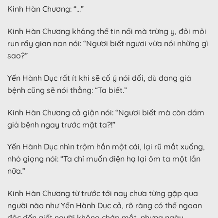
Kinh Hàn Chương: “…”
Kinh Hàn Chương không thể tin nổi mà trừng y, đôi môi
run rẩy gian nan nói: “Ngươi biết ngươi vừa nói những gì
sao?”
Yến Hành Dục rất ít khi sẽ cố ý nói dối, dù đang giả
bệnh cũng sẽ nói thẳng: “Ta biết.”
Kinh Hàn Chương cả giận nói: “Ngươi biết mà còn dám
giả bệnh ngay trước mặt ta?!”
Yến Hành Dục nhìn trộm hắn một cái, lại rũ mắt xuống,
nhỏ giọng nói: “Ta chỉ muốn điện hạ lại ôm ta một lần
nữa.”
Kinh Hàn Chương từ trước tới nay chưa từng gặp qua
người nào như Yến Hành Dục cả, rõ ràng có thể ngoan
độc đến giết người không chớp mắt, nhưng ngày