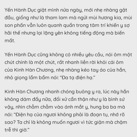
Yến Hành Dục giật mình nửa ngày, mới nhẹ nhàng gật
đầu, giống như là tham lam mà ngửi mùi hương kia, mùi
son phấn vẫn luôn quanh quẩn trong tâm trí khiến y sợ
hãi thế nhưng lại lặng yên không tiếng động mà biến
mất.
Yến Hành Dục cũng không có nhiều yêu cầu, nói ôm một
chút chính là một chút, rất nhanh liền rời khỏi cái ôm
của Kinh Hàn Chương, nhẹ nhàng kéo tay áo của hắn,
nhỏ giọng lẩm bẩm nói: “Đa tạ điện hạ.”
Kinh Hàn Chương nhanh chóng buông y ra, lúc này hắn
không dám đẩy nữa, đối xử cẩn thận như y là bình sứ
vậy, nhìn chằm chằm vào ánh mắt y, hung ba ba mà
nói: “Điện hạ của ngươi không phải là đoạn tụ, nhớ rõ
sao? Ta chỉ là không muốn ngươi vì tức giận mà chậm
trễ thì giờ.”