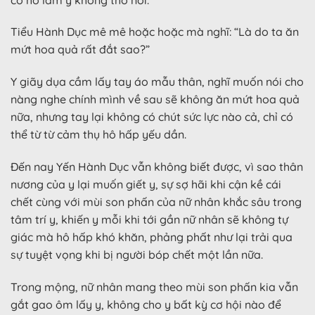
Tiểu Hành Dục mê mê hoặc hoặc mà nghĩ: “Là do ta ăn
mứt hoa quả rất đắt sao?”
Y giãy dụa cầm lấy tay áo mẫu thân, nghĩ muốn nói cho
nàng nghe chính mình về sau sẽ không ăn mứt hoa quả
nữa, nhưng tay lại không có chút sức lực nào cả, chỉ có
thể từ từ cảm thụ hô hấp yếu dần.
Đến nay Yến Hành Dục vẫn không biết được, vì sao thân
nương của y lại muốn giết y, sự sợ hãi khi cận kề cái
chết cùng với mùi son phấn của nữ nhân khắc sâu trong
tâm trí y, khiến y mỗi khi tới gần nữ nhân sẽ không tự
giác mà hô hấp khó khăn, phảng phất như lại trải qua
sự tuyệt vọng khi bị người bóp chết một lần nữa.
Trong mộng, nữ nhân mang theo mùi son phấn kia vẫn
gắt gao ôm lấy y, không cho y bất kỳ cơ hội nào để