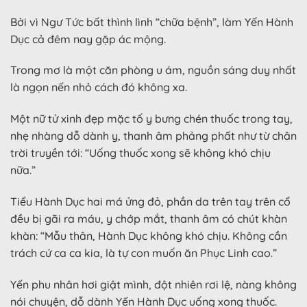
Bởi vì Ngư Tức bất thình lình “chữa bệnh”, làm Yến Hành
Dục cả đêm nay gặp ác mộng.
Trong mơ là một căn phòng u ám, nguồn sáng duy nhất
là ngọn nến nhỏ cách đó không xa.
Một nữ tử xinh đẹp mặc tố y bưng chén thuốc trong tay,
nhẹ nhàng dỗ dành y, thanh âm phảng phất như từ chân
trời truyền tới: “Uống thuốc xong sẽ không khó chịu
nữa.”
Tiểu Hành Dục hai má ửng đỏ, phần da trên tay trên cổ
đều bị gãi ra máu, y chớp mắt, thanh âm có chút khàn
khàn: “Mẫu thân, Hành Dục không khó chịu. Không cần
trách cứ ca ca kia, là tự con muốn ăn Phục Linh cao.”
Yến phu nhân hơi giật mình, đột nhiên rơi lệ, nàng không
nói chuyện, dỗ dành Yến Hành Dục uống xong thuốc.