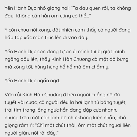
Yến Hành Dục nhỏ giọng nói: “Ta đau quen rồi, ta không
đau. Không cần hắn ôm cũng có thể…”
Y còn chưa nói xong, đột nhiên cảm thấy có người đang
hấp tấp xốc màn trúc lên đi vào đây.
Yến Hành Dục còn đang tự an ủi mình thì bị giật mình
ngẩng đầu lên, thấy Kinh Hàn Chương cả mặt đỏ bừng
mà xông tới, hùng hùng hổ hổ mà ôm chầm y.
Yến Hành Dục ngẩn ngơ.
Vừa rồi Kinh Hàn Chương ở bên ngoài cuồng nộ đá
tuyết vài cước, cả người đều là hơi lạnh từ băng tuyết,
trái tim trong lồng ngực hắn đang đập cực nhanh,
nhưng trên mặt còn làm bộ như không kiên nhẫn, nhỏ
giọng rầm rì: “Chỉ một chút thôi, ôm một chút ngươi liền
nguôi giận, nói rồi đấy.”