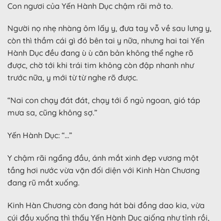
Con ngươi của Yến Hành Dục chậm rãi mở to.
Người nọ nhẹ nhàng ôm lấy y, đưa tay vỗ về sau lưng y,
còn thì thầm cái gì đó bên tai y nữa, nhưng hai tai Yến
Hành Dục đều đang ù ù căn bản không thể nghe rõ
được, chờ tới khi trái tim không còn đập nhanh như
trước nữa, y mới từ từ nghe rõ được.
“Nai con chạy đát đát, chạy tới ổ ngủ ngoan, gió táp
mưa sa, cũng không sợ.”
Yến Hành Dục: “…”
Y chậm rãi ngẩng đầu, ánh mắt xinh đẹp vương một
tầng hơi nước vừa vặn đối diện với Kinh Hàn Chương
đang rũ mắt xuống.
Kinh Hàn Chương còn đang hát bài đồng dao kia, vừa
cúi đầu xuống thì thấy Yến Hành Dục giống như tỉnh rồi,