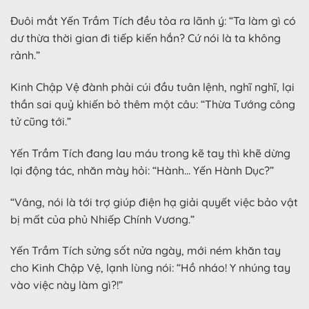
Đuôi mắt Yến Trầm Tích đều tỏa ra lãnh ý: “Ta làm gì có
dư thừa thời gian đi tiếp kiến hắn? Cứ nói là ta không
rảnh.”
Kinh Chập Vệ đành phải cúi đầu tuân lệnh, nghĩ nghĩ, lại
thần sai quỷ khiến bỏ thêm một câu: “Thừa Tướng công
tử cũng tới.”
Yến Trầm Tích đang lau máu trong kẽ tay thì khẽ dừng
lại động tác, nhăn mày hỏi: “Hành… Yến Hành Dục?”
“Vâng, nói là tới trợ giúp điện hạ giải quyết việc bảo vật
bị mất của phủ Nhiếp Chính Vương.”
Yến Trầm Tích sửng sốt nửa ngày, mới ném khăn tay
cho Kinh Chập Vệ, lạnh lùng nói: “Hồ nháo! Y nhúng tay
vào việc này làm gì?!”