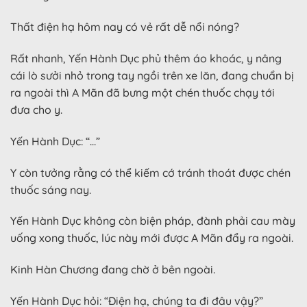
Thất điện hạ hôm nay có vẻ rất dễ nổi nóng?
Rất nhanh, Yến Hành Dục phủ thêm áo khoác, y nâng
cái lò sưởi nhỏ trong tay ngồi trên xe lăn, đang chuẩn bị
ra ngoài thì A Mãn đã bưng một chén thuốc chạy tới
đưa cho y.
Yến Hành Dục: “…”
Y còn tưởng rằng có thể kiếm cớ tránh thoát được chén
thuốc sáng nay.
Yến Hành Dục không còn biện pháp, đành phải cau mày
uống xong thuốc, lúc này mới được A Mãn đẩy ra ngoài.
Kinh Hàn Chương đang chờ ở bên ngoài.
Yến Hành Dục hỏi: “Điện hạ, chúng ta đi đâu vậy?”