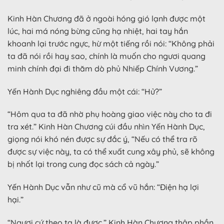
Kinh Hàn Chương đã ở ngoài hóng gió lạnh được một
lúc, hai má nóng bừng cũng hạ nhiệt, hai tay hắn
khoanh lại trước ngực, hừ một tiếng rồi nói: “Không phải
ta đã nói rồi hay sao, chính là muốn cho ngươi quang
minh chính đại đi thăm dò phủ Nhiếp Chính Vương.”
Yến Hành Dục nghiêng đầu một cái: “Hử?”
“Hôm qua ta đã nhờ phụ hoàng giao việc này cho ta đi
tra xét.” Kinh Hàn Chương cúi đầu nhìn Yến Hành Dục,
giọng nói khó nén được sự đắc ý, “Nếu có thể tra rõ
được sự việc này, ta có thể xuất cung xây phủ, sẽ không
bị nhốt lại trong cung đọc sách cả ngày.”
Yến Hành Dục vẫn như cũ mà cổ vũ hắn: “Điện hạ lợi
hại.”
“Ngươi cứ theo ta là được.” Kinh Hàn Chương thập phần