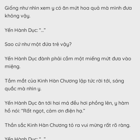
Giống như nhìn xem y có ăn mứt hoa quả mà mình đưa
không vậy.
Yến Hành Dục: “…”
Sao cứ như một đứa trẻ vậy?
Yến Hành Dục đành phải cầm một miếng mứt đưa vào
miệng.
Tầm mắt của Kinh Hàn Chương lập tức rời tới, sáng
quắc mà nhìn y.
Yến Hành Dục ăn tới hai má đều hơi phồng lên, y hàm
hồ nói: “Rất ngọt, cảm ơn điện hạ.”
Thần sắc Kinh Hàn Chương tỏ ra vui mừng rất rõ ràng.
Yến Hành Dục: “…”