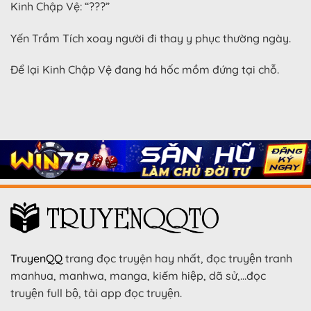
Kinh Chập Vệ: “???”
Yến Trầm Tích xoay người đi thay y phục thường ngày.
Để lại Kinh Chập Vệ đang há hốc mồm đứng tại chỗ.
TruyenQQ
trang đọc truyện hay nhất, đọc truyện tranh
manhua, manhwa, manga, kiếm hiệp, dã sử,…đọc
truyện full bộ, tải app đọc truyện.