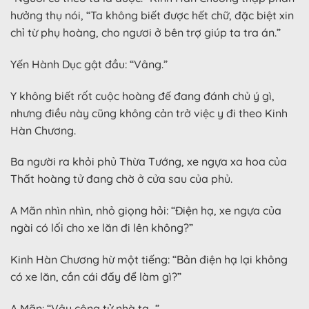
hưởng thụ nói, “Ta không biết được hết chữ, đặc biệt xin
chỉ từ phụ hoàng, cho ngươi ở bên trợ giúp ta tra án.”
Yến Hành Dục gật đầu: “Vâng.”
Y không biết rốt cuộc hoàng đế đang đánh chủ ý gì,
nhưng điều này cũng không cản trở việc y đi theo Kinh
Hàn Chương.
Ba người ra khỏi phủ Thừa Tướng, xe ngựa xa hoa của
Thất hoàng tử đang chờ ở cửa sau của phủ.
A Mãn nhìn nhìn, nhỏ giọng hỏi: “Điện hạ, xe ngựa của
ngài có lối cho xe lăn đi lên không?”
Kinh Hàn Chương hừ một tiếng: “Bản điện hạ lại không
có xe lăn, cần cái đấy để làm gì?”
A Mãn: “Vậy công tử nhà ta…”