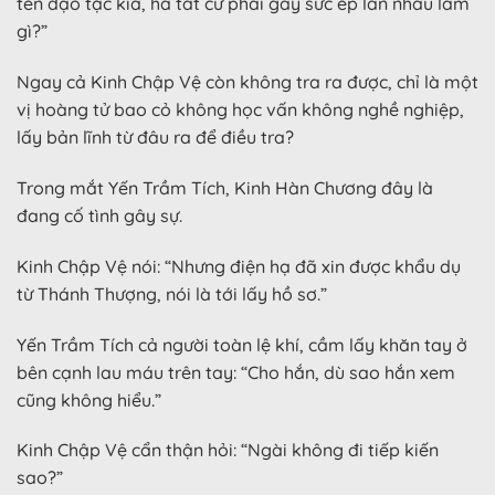
tên đạo tặc kia, hà tất cứ phải gây sức ép lẫn nhau làm
gì?”
Ngay cả Kinh Chập Vệ còn không tra ra được, chỉ là một
vị hoàng tử bao cỏ không học vấn không nghề nghiệp,
lấy bản lĩnh từ đâu ra để điều tra?
Trong mắt Yến Trầm Tích, Kinh Hàn Chương đây là
đang cố tình gây sự.
Kinh Chập Vệ nói: “Nhưng điện hạ đã xin được khẩu dụ
từ Thánh Thượng, nói là tới lấy hồ sơ.”
Yến Trầm Tích cả người toàn lệ khí, cầm lấy khăn tay ở
bên cạnh lau máu trên tay: “Cho hắn, dù sao hắn xem
cũng không hiểu.”
Kinh Chập Vệ cẩn thận hỏi: “Ngài không đi tiếp kiến
sao?”