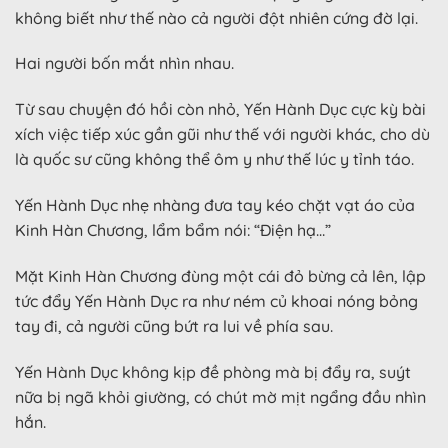
không biết như thế nào cả người đột nhiên cứng đờ lại.
Hai người bốn mắt nhìn nhau.
Từ sau chuyện đó hồi còn nhỏ, Yến Hành Dục cực kỳ bài
xích việc tiếp xúc gần gũi như thế với người khác, cho dù
là quốc sư cũng không thể ôm y như thế lúc y tỉnh táo.
Yến Hành Dục nhẹ nhàng đưa tay kéo chặt vạt áo của
Kinh Hàn Chương, lẩm bẩm nói: “Điện hạ…”
Mặt Kinh Hàn Chương đùng một cái đỏ bừng cả lên, lập
tức đẩy Yến Hành Dục ra như ném củ khoai nóng bỏng
tay đi, cả người cũng bứt ra lui về phía sau.
Yến Hành Dục không kịp đề phòng mà bị đẩy ra, suýt
nữa bị ngã khỏi giường, có chút mờ mịt ngẩng đầu nhìn
hắn.