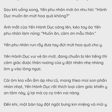
Sau khi uống xong, Yến phu nhân mới ôn nhu hỏi: “Hành
Dục muốn ăn mứt hoa quả không?”
Ánh mắt của Yến Hành Dục sáng lên, kéo tay áo Yến
phu nhân làm nũng: “Muốn ăn, cảm ơn mẫu thân.”
Yến phu nhân run rẩy đưa tay đút mứt hoa quả cho y.
Yến Hành Dục vui vẻ ăn mứt, đang chuẩn bị lên tiếng thì
cảm giác được thân nương của y đột nhiên nhẹ nhàng
ôm y vào lòng ngực.
Cái ôm kia vẫn ấm áp như cũ, mang theo mùi son phấn
nhàn nhạt, Yến Hành Dục rất thích loại cảm giác khiến y
an tâm này, ỷ lại mà cọ cọ trên vai nàng.
Đến khi, một bàn tay đột ngột bưng kín miệng và mũi y.