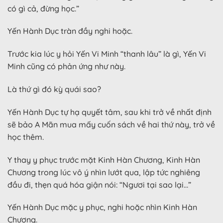
có gì cả, đừng học.”
Yến Hành Dục tràn đầy nghi hoặc.
Trước kia lúc y hỏi Yến Vi Minh “thanh lâu” là gì, Yến Vi
Minh cũng có phản ứng như này.
Là thứ gì đó kỳ quái sao?
Yến Hành Dục tự hạ quyết tâm, sau khi trở về nhất định
sẽ bảo A Mãn mua mấy cuốn sách về hai thứ này, trở về
học thêm.
Y thay y phục trước mặt Kinh Hàn Chương, Kinh Hàn
Chương trong lúc vô ý nhìn lướt qua, lập tức nghiêng
đầu đi, thẹn quá hóa giận nói: “Ngươi tại sao lại…”
Yến Hành Dục mặc y phục, nghi hoặc nhìn Kinh Hàn
Chương.