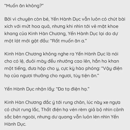
“Muốn ăn không?”
Bởi vì chuyện còn bé, Yến Hành Dục vẫn luôn có chút bài
xích với mứt hoa quả, nhưng khi nhìn tới vẻ mặt khoe
khang của Kinh Hàn Chương, Yến Hành Dục lại do dự
một lát mới gật đầu: “Rất muốn ăn a.”
Kinh Hàn Chương không nghe ra Yến Hành Dục là nói
cho có lệ, đuôi mày đều nhướng cao lên, hắn ho khan
một tiếng, đưa hộp cho y, cực kỳ hào phóng: “Vậy điện
hạ của ngươi thưởng cho ngươi, tùy tiện ăn.”
Yến Hành Dục nhận lấy: “Đa tạ điện hạ.”
Kinh Hàn Chương đắc ý tới rung chân, lúc này xe ngựa
có chút rung lắc, Thất điện hạ vén rèm giả bộ nhìn cảnh
sắc bên ngoài, nhưng dư quang vẫn luôn lén nhìn Yến
Hành Dục.