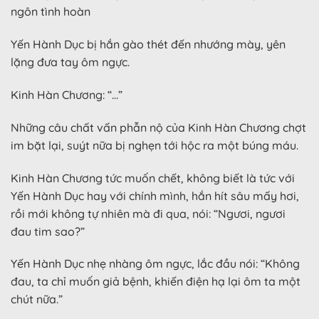
ngôn tình hoàn
Yến Hành Dục bị hắn gào thét đến nhướng mày, yên
lặng đưa tay ôm ngực.
Kinh Hàn Chương: “…”
Những câu chất vấn phẫn nộ của Kinh Hàn Chương chợt
im bặt lại, suýt nữa bị nghẹn tới hộc ra một búng máu.
Kinh Hàn Chương tức muốn chết, không biết là tức với
Yến Hành Dục hay với chính mình, hắn hít sâu mấy hơi,
rồi mới không tự nhiên mà đi qua, nói: “Ngươi, ngươi
đau tim sao?”
Yến Hành Dục nhẹ nhàng ôm ngực, lắc đầu nói: “Không
đau, ta chỉ muốn giả bệnh, khiến điện hạ lại ôm ta một
chút nữa.”