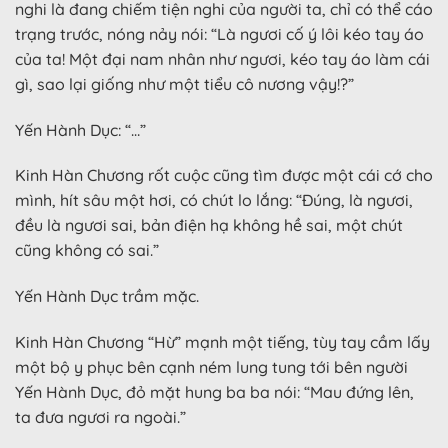
nghi là đang chiếm tiện nghi của người ta, chỉ có thể cáo
trạng trước, nóng nảy nói: “Là ngươi cố ý lôi kéo tay áo
của ta! Một đại nam nhân như ngươi, kéo tay áo làm cái
gì, sao lại giống như một tiểu cô nương vậy!?”
Yến Hành Dục: “…”
Kinh Hàn Chương rốt cuộc cũng tìm được một cái cớ cho
mình, hít sâu một hơi, có chút lo lắng: “Đúng, là ngươi,
đều là ngươi sai, bản điện hạ không hề sai, một chút
cũng không có sai.”
Yến Hành Dục trầm mặc.
Kinh Hàn Chương “Hừ” mạnh một tiếng, tùy tay cầm lấy
một bộ y phục bên cạnh ném lung tung tới bên người
Yến Hành Dục, đỏ mặt hung ba ba nói: “Mau đứng lên,
ta đưa ngươi ra ngoài.”