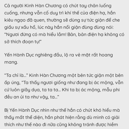
Cả người Kinh Hàn Chương có chút tay chân luống
cuống, nhưng vẫn cố duy trì khí thế của điện hạ, hắn
kiêu ngạo đã quen, thường sẽ dùng sự tức giận để che
giấu sự xấu hổ, lúc này hắn nổi giận đùng đùng nói:
“Ngươi đừng có mà hiểu lầm! Bản, bản điện hạ không có
sở thích đoạn tụ!”
Yến Hành Dục nghiêng đầu, lộ ra vẻ mặt rất hoang
mang.
“Ta chỉ là…” Kinh Hàn Chương một bên tức giận một bên
ấp úng, “Ta thấy ngươi giống như đang bị ác mộng, vẫn
cứ luôn giãy dụa, ta ta ta… Khi ta bị ác mộng, mẫu phi
đều an ủi ta như vậy, ta…”
Bị Yến Hành Dục nhìn như thế hắn có chút khó hiểu mà
thấy mất thể diện, hắn phát hiện rằng dù mình có giải
thích như thế nào đi nữa cũng không tránh được hiềm