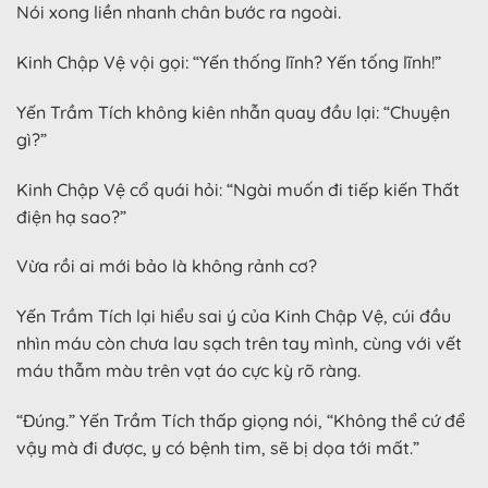
Nói xong liền nhanh chân bước ra ngoài.
Kinh Chập Vệ vội gọi: “Yến thống lĩnh? Yến tống lĩnh!”
Yến Trầm Tích không kiên nhẫn quay đầu lại: “Chuyện
gì?”
Kinh Chập Vệ cổ quái hỏi: “Ngài muốn đi tiếp kiến Thất
điện hạ sao?”
Vừa rồi ai mới bảo là không rảnh cơ?
Yến Trầm Tích lại hiểu sai ý của Kinh Chập Vệ, cúi đầu
nhìn máu còn chưa lau sạch trên tay mình, cùng với vết
máu thẫm màu trên vạt áo cực kỳ rõ ràng.
“Đúng.” Yến Trầm Tích thấp giọng nói, “Không thể cứ để
vậy mà đi được, y có bệnh tim, sẽ bị dọa tới mất.”