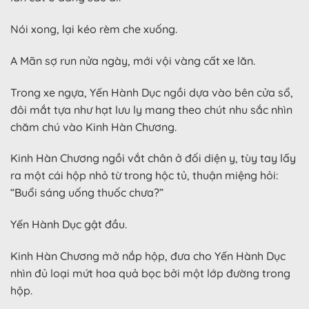
Nói xong, lại kéo rèm che xuống.
A Mãn sợ run nửa ngày, mới vội vàng cất xe lăn.
Trong xe ngựa, Yến Hành Dục ngồi dựa vào bên cửa sổ,
đôi mắt tựa như hạt lưu ly mang theo chút nhu sắc nhìn
chăm chú vào Kinh Hàn Chương.
Kinh Hàn Chương ngồi vắt chân ở đối diện y, tùy tay lấy
ra một cái hộp nhỏ từ trong hộc tủ, thuận miệng hỏi:
“Buổi sáng uống thuốc chưa?”
Yến Hành Dục gật đầu.
Kinh Hàn Chương mở nắp hộp, đưa cho Yến Hành Dục
nhìn đủ loại mứt hoa quả bọc bởi một lớp đường trong
hộp.