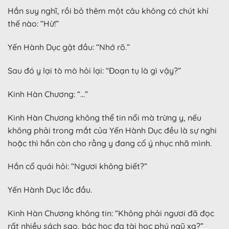
Hắn suy nghĩ, rồi bỏ thêm một câu không có chút khí
thế nào: “Hừ!”
Yến Hành Dục gật đầu: “Nhớ rõ.”
Sau đó y lại tò mò hỏi lại: “Đoạn tụ là gì vậy?”
Kinh Hàn Chương: “…”
Kinh Hàn Chương không thể tin nổi mà trừng y, nếu
không phải trong mắt của Yến Hành Dục đều là sự nghi
hoặc thì hắn còn cho rằng y đang cố ý nhục nhã mình.
Hắn cổ quái hỏi: “Ngươi không biết?”
Yến Hành Dục lắc đầu.
Kinh Hàn Chương không tin: “Không phải ngươi đã đọc
rất nhiều sách sao, bác học đa tài học phú ngũ xa?”