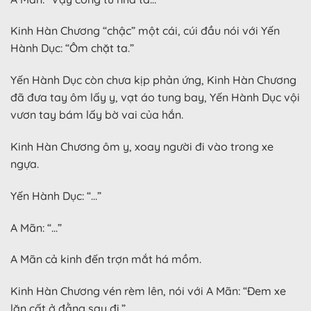
Kinh Hàn Chương “chậc” một cái, cúi đầu nói với Yến
Hành Dục: “Ôm chặt ta.”
Yến Hành Dục còn chưa kịp phản ứng, Kinh Hàn Chương
đã đưa tay ôm lấy y, vạt áo tung bay, Yến Hành Dục vội
vươn tay bám lấy bờ vai của hắn.
Kinh Hàn Chương ôm y, xoay người đi vào trong xe
ngựa.
Yến Hành Dục: “…”
A Mãn: “…”
A Mãn cả kinh đến trợn mắt há mồm.
Kinh Hàn Chương vén rèm lên, nói với A Mãn: “Đem xe
lăn cất ở đằng sau đi.”