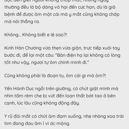
thường đều là bộ dáng vô hại đến cực hạn, dù là giả
bệnh để được ôm một cái mà y mắt cũng không chớp
mà nói thẳng ra.
Không… Không biết e lệ sao?!
Kinh Hàn Chương vừa thẹn vừa giận, trực tiếp xuôi tay
bước đi, để lại một câu: “Bản điện hạ lại không có lòng
tốt như vậy, ngươi tự ôm chính mình đi.”
Cũng không phải là đoạn tụ, ôm cái gì mà ôm?!
Yến Hành Dục ngồi trên giường, có chút giật mình mà
nhìn tấm rèm che bị vứt đến loạn thất bát tao ở bên
cạnh, lúc lâu cũng không động đậy.
Y rũ đôi mắt có chút ảm đạm xuống, nhẹ nhàng xoa trái
tim đang đau âm ỉ vì ác mộng.