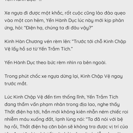
Xe ngựa đi được một khắc, rốt cuộc cũng lảo đảo quẹo
vào một con hẻm, Yến Hành Dục lúc này mới kịp phản
ứng, hỏi: “Điện hạ, chúng ta đi đâu vậy?”
Kinh Hàn Chương vén rèm lên: “Trước tới chỗ Kinh Chập
Vệ lấy hồ sơ từ Yến Trầm Tích.”
Yến Hành Dục theo bức rèm nhìn ra bên ngoài.
Trong phút chốc xe ngựa dừng lại, Kinh Chập Vệ ngay
trước mắt.
Lúc Kinh Chập Vệ đến tìm thống lĩnh, Yến Trầm Tích
đang thẩm vấn phạm nhân trong địa lao, nghe thấy
Thất điện hạ tới, hắn mới không kiên nhẫn ném chiếc roi
nhiễm máu xuống đất, lạnh lùng nói: “Ta đã nói với bệ
hạ rồi, Thất điện hạ căn bản sẽ không tra được vị trí của