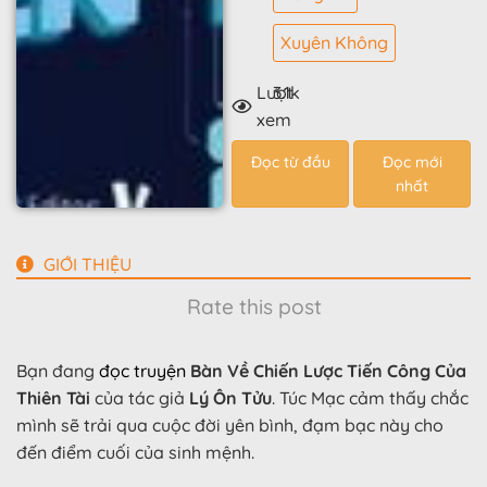
Xuyên Không
Lượt
3.1k
xem
Đọc từ đầu
Đọc mới
nhất
GIỚI THIỆU
Rate this post
Bạn đang
đọc truyện
Bàn Về Chiến Lược Tiến Công Của
Thiên Tài
của tác giả
Lý Ôn Tửu
. Túc Mạc cảm thấy chắc
mình sẽ trải qua cuộc đời yên bình, đạm bạc này cho
đến điểm cuối của sinh mệnh.