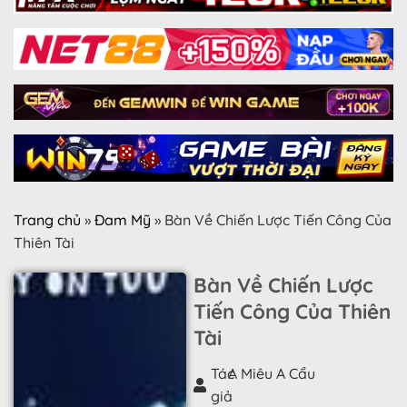
Trang chủ
»
Đam Mỹ
»
Bàn Về Chiến Lược Tiến Công Của
Thiên Tài
Bàn Về Chiến Lược
Tiến Công Của Thiên
Tài
Tác
A Miêu A Cẩu
giả