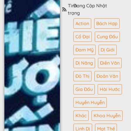
Tình
Đang Cập Nhật
trạng
Action
Bách Hợp
Cổ Đại
Cung Đấu
Đam Mỹ
Dị Giới
Dị Năng
Điền Văn
Đô Thị
Đoản Văn
Gia Đấu
Hài Hước
Huyền Huyễn
Khác
Khoa Huyễn
Linh Dị
Mạt Thế