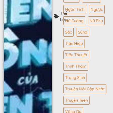
Ngôn Tình
Ngược
Thể
Loại
Nữ Cường
Nữ Phụ
Sắc
Sủng
Tiên Hiệp
Tiểu Thuyết
Trinh Thám
Trọng Sinh
Truyện Mới Cập Nhật
Truyện Teen
Võng Du