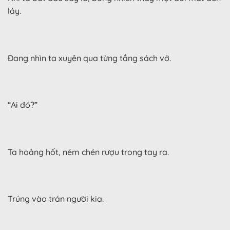
láy.
Đang nhìn ta xuyên qua từng tầng sách vở.
“Ai đó?”
Ta hoảng hốt, ném chén rượu trong tay ra.
Trúng vào trán người kia.