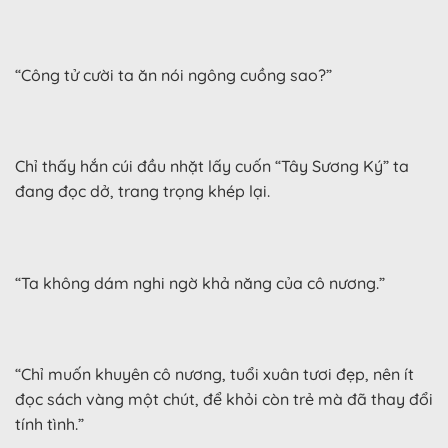
“Công tử cười ta ăn nói ngông cuồng sao?”
Chỉ thấy hắn cúi đầu nhặt lấy cuốn “Tây Sương Ký” ta
đang đọc dở, trang trọng khép lại.
“Ta không dám nghi ngờ khả năng của cô nương.”
“Chỉ muốn khuyên cô nương, tuổi xuân tươi đẹp, nên ít
đọc sách vàng một chút, để khỏi còn trẻ mà đã thay đổi
tính tình.”