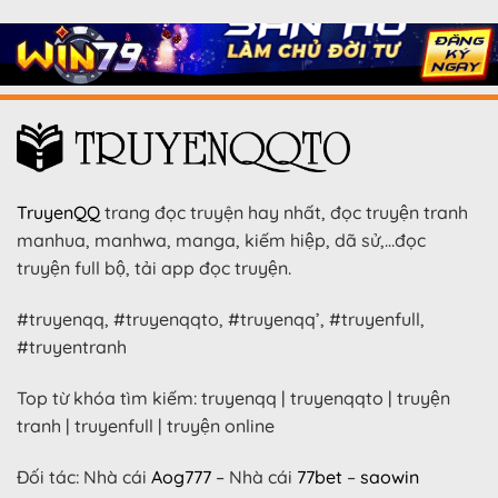
TruyenQQ
trang đọc truyện hay nhất, đọc truyện tranh
manhua, manhwa, manga, kiếm hiệp, dã sử,…đọc
truyện full bộ, tải app đọc truyện.
#truyenqq, #truyenqqto, #truyenqq’, #truyenfull,
#truyentranh
Top từ khóa tìm kiếm: truyenqq | truyenqqto | truyện
tranh | truyenfull | truyện online
Đối tác: Nhà cái
Aog777
– Nhà cái
77bet
–
saowin