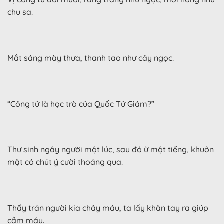
chu sa.
Mắt sáng mày thưa, thanh tao như cây ngọc.
“Công tử là học trò của Quốc Tử Giám?”
Thư sinh ngây người một lúc, sau đó ừ một tiếng, khuôn
mặt có chút ý cười thoáng qua.
Thấy trán người kia chảy máu, ta lấy khăn tay ra giúp
cầm máu.