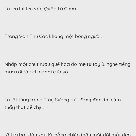
Ta lén lút lẻn vào Quốc Tử Giám.
Trong Vạn Thư Các không một bóng người.
Nhấp một chút rượu quế hoa do mẹ tự tay ủ, nghe tiếng
mưa rơi rả rích ngoài cửa sổ.
Ta lật từng trang “Tây Sương Ký” đang đọc dở, cảm
thấy thật dễ chịu.
Khi ta bắt đầu say lả, bỗng nhiên thấy một đôi mắt đen