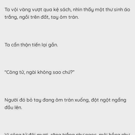
Ta vội vàng vượt qua kệ sách, nhìn thấy một thư sinh áo
trắng, ngồi trên đất, tay ôm trán.
Ta cẩn thận tiến lại gần.
“Công tử, ngài không sao chứ?”
Người đó bỏ tay đang ôm trán xuống, đột ngột ngẩng
đầu lên.
Vị công tử đôi mươi, răng trắng như ngọc, môi hồng như