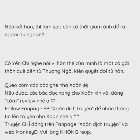
Nếu kết hôn, thì làm sao còn có thời gian rảnh để ra
ngoài du ngoạn?
Cố Yến Chi nghe nói vị hôn thê của mình là một cô gái
thôn quê đến từ Thượng Ngô, kiên quyết đòi từ hôn.
Quéo còm các bác ghé nhà Xoăn 🤗
Nếu được, các bác đọc xong cho Xoăn xin vài dòng
”còm” review nhé ạ 🫶
Follow Fanpage FB “Xoăn dịch truyện” để nhận thông
tin lên truyện nhà Xoăn nhé ạ ^^
Truyện CHỈ đăng trên Fanpage “Xoăn dịch truyện” và
web MonkeyD. Vui lòng KHÔNG reup.