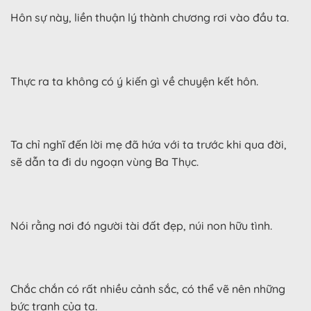
Hôn sự này, liền thuận lý thành chương rơi vào đầu ta.
Thực ra ta không có ý kiến gì về chuyện kết hôn.
Ta chỉ nghĩ đến lời mẹ đã hứa với ta trước khi qua đời,
sẽ dẫn ta đi du ngoạn vùng Ba Thục.
Nói rằng nơi đó người tài đất đẹp, núi non hữu tình.
Chắc chắn có rất nhiều cảnh sắc, có thể vẽ nên những
bức tranh của ta.