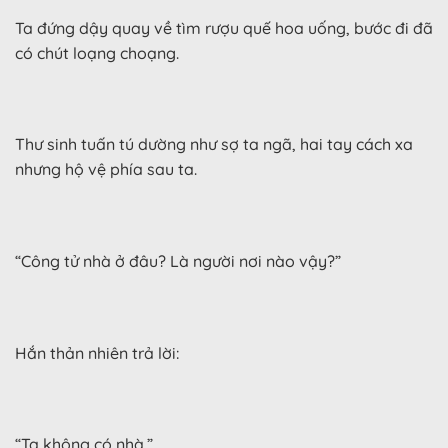
Ta đứng dậy quay về tìm rượu quế hoa uống, bước đi đã
có chút loạng choạng.
Thư sinh tuấn tú dường như sợ ta ngã, hai tay cách xa
nhưng hộ vệ phía sau ta.
“Công tử nhà ở đâu? Là người nơi nào vậy?”
Hắn thản nhiên trả lời:
“Ta không có nhà.”