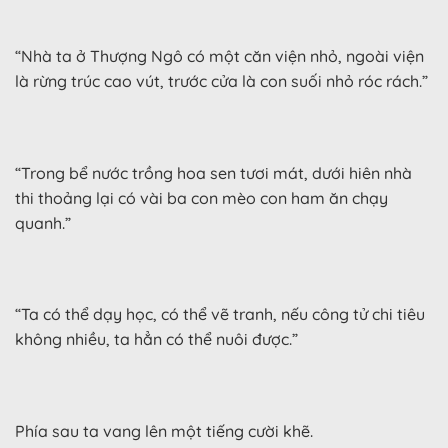
“Nhà ta ở Thượng Ngô có một căn viện nhỏ, ngoài viện
là rừng trúc cao vút, trước cửa là con suối nhỏ róc rách.”
“Trong bể nước trồng hoa sen tươi mát, dưới hiên nhà
thi thoảng lại có vài ba con mèo con ham ăn chạy
quanh.”
“Ta có thể dạy học, có thể vẽ tranh, nếu công tử chi tiêu
không nhiều, ta hẳn có thể nuôi được.”
Phía sau ta vang lên một tiếng cười khẽ.