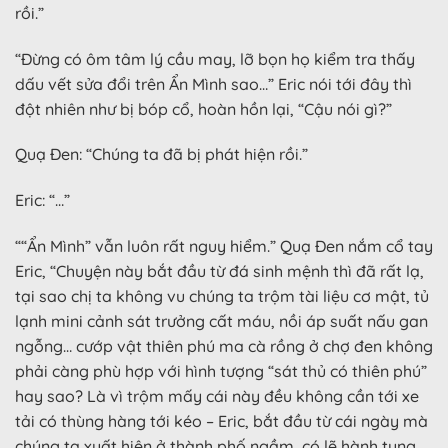
rồi.”
“Đừng có ôm tâm lý cầu may, lỡ bọn họ kiểm tra thấy
dấu vết sửa đổi trên Ẩn Mình sao…” Eric nói tới đây thì
đột nhiên như bị bóp cổ, hoàn hồn lại, “Cậu nói gì?”
Quạ Đen: “Chúng ta đã bị phát hiện rồi.”
Eric: “…”
““Ẩn Mình” vẫn luôn rất nguy hiểm.” Quạ Đen nắm cổ tay
Eric, “Chuyện này bắt đầu từ đá sinh mệnh thì đã rất lạ,
tại sao chị ta không vu chúng ta trộm tài liệu cơ mật, tủ
lạnh mini cảnh sát trưởng cất máu, nồi áp suất nấu gan
ngỗng… cướp vật thiên phú ma cà rồng ở chợ đen không
phải càng phù hợp với hình tượng “sát thủ có thiên phú”
hay sao? Là vì trộm mấy cái này đều không cần tới xe
tải có thùng hàng tới kéo – Eric, bắt đầu từ cái ngày mà
chúng ta xuất hiện ở thành phố ngầm, có lẽ hành tung