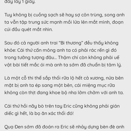
đây lấy 1 giây.
Tuy không bị cuồng sạch sẽ hay sợ côn trùng, song anh
ta vẫn tập trung sức mạnh mồi lửa lên mắt mình, đoạn
cúi đầu quét mắt nhìn.
Sau đó cả người anh trai “Bi thương” đều thấy không
khỏe: Cái thứ cấn mông anh ta có phải rác rến gì đó
trong tưởng tượng đâu… Thậm chí còn không phải uế
vật bài tiết mắc ói mà anh ta sớm đã chuẩn bị tâm lý.
Là một cỗ thi thể sắp thối rữa lộ hết cả xương, nửa bên
mặt bị anh ta ép sang một bên, cái miệng mục rữa
không còn thịt đang khoe bộ nha lởm chởm với anh ta.
Cái thứ hồi nãy bò trên tay Eric cũng không phải gián
diếc gì hết, là bọ ăn xác thối đó!
Quạ Đen sớm đã đoán ra Eric sẽ nhảy dựng bèn đè anh