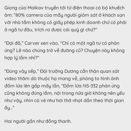
Giọng của Malkav truyền tới từ điện thoại có bộ khuếch
âm: “80% camera của mấy người giám sát ở khách sạn
với nhà tắm không có giấy phép kinh doanh chứ có phải
ở ngã tư đâu, trích ra được cái quỷ gì chứ?”
“Đợi đã,” Carver xen vào, “Chỉ có một ngã tư có phản
ứng? Lẽ nào chúng trở về đường cũ? Chuyện này không
hợp lý lắm nhỉ?”
“Đúng vậy sếp,” Đội trưởng Dương cẩn thận quan sát
video thăm dò thuộc hạ mang về, phóng to hình ảnh
đốm lửa lên gấp mấy lần, “Đốm lửa NS-332 phản ứng
cũng không đúng lắm, nội trong nửa giờ không nên yếu
như vậy, nhìn có vẻ như hơi thở nhạt dần theo thời gian
ấy…”
Hai người gần như đồng thanh.