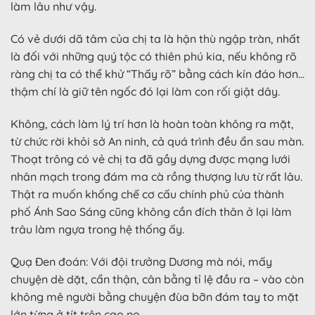
làm lâu như vậy.
Có vẻ dưới dã tâm của chị ta là hận thù ngập tràn, nhất
là đối với những quý tộc có thiên phú kia, nếu không rõ
ràng chị ta có thể khử “Thấy rõ” bằng cách kín đáo hơn…
thậm chí là giữ tên ngốc đó lại làm con rối giật dây.
Không, cách làm lý trí hơn là hoàn toàn không ra mặt,
từ chức rời khỏi sở An ninh, cả quá trình đều ẩn sau màn.
Thoạt trông có vẻ chị ta đã gầy dựng được mạng lưới
nhân mạch trong đám ma cà rồng thượng lưu từ rất lâu.
Thật ra muốn khống chế cơ cấu chính phủ của thành
phố Ánh Sao Sáng cũng không cần đích thân ở lại làm
trâu làm ngựa trong hệ thống ấy.
Quạ Đen đoán: Với đội trưởng Dương mà nói, mấy
chuyện dè dặt, cẩn thận, cân bằng tỉ lệ đầu ra – vào còn
không mê người bằng chuyện đùa bỡn đám tay to mặt
lớn từng ở tít trên cao nọ.