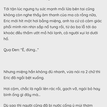
Tới tận lúc ngưng tụ sức mạnh mồi lửa bên tai cũng
không còn nghe thấy âm thanh của ma cà rồng nữa,
Eric mới hít một hơi bằng miệng, anh ta cứ có cảm giác
phổi mình nín nhịn sắp nổ tung rồi, từ áo ba lỗ tới áo
khoác đều thấm ướt mồ hôi lạnh, cả người xụi lơ dưới
hố.
Quạ Đen: “Ê, đừng…”
Nhưng miệng hắn không đủ nhanh, vừa nói ra 2 chữ thì
Eric đã ngồi bệt xuống.
Hơi cộm, chắc là ngồi lên rác rồi, gạch vỡ, ngói bỏ hay
bình ống gì đây mà…
Dù sao thì người cũng đã bị nước cống ủ mùi thơm