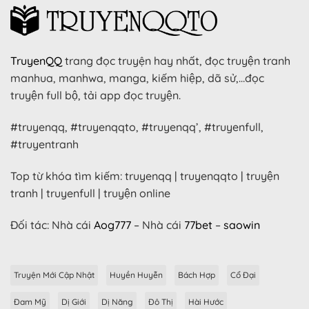
TruyenQQ
trang đọc truyện hay nhất, đọc truyện tranh
manhua, manhwa, manga, kiếm hiệp, dã sử,…đọc
truyện full bộ, tải app đọc truyện.
#truyenqq, #truyenqqto, #truyenqq’, #truyenfull,
#truyentranh
Top từ khóa tìm kiếm: truyenqq | truyenqqto | truyện
tranh | truyenfull | truyện online
Đối tác: Nhà cái
Aog777
– Nhà cái
77bet
–
saowin
Truyện Mới Cập Nhật
Huyền Huyễn
Bách Hợp
Cổ Đại
Đam Mỹ
Dị Giới
Dị Năng
Đô Thị
Hài Hước