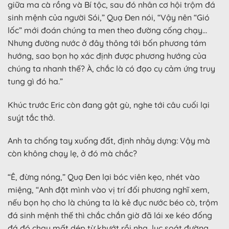
giữa ma cà rồng và Bí tộc, sau đó nhân cơ hội trộm đá
sinh mệnh của người Sói,” Quạ Đen nói, “Vậy nên “Gió
lốc” mới đoán chúng ta men theo đường cống chạy…
Nhưng đường nước ở đây thông tới bốn phương tám
hướng, sao bọn họ xác định được phương hướng của
chúng ta nhanh thế? À, chắc là có đạo cụ cảm ứng truy
tung gì đó ha.”
Khúc trước Eric còn đang gật gù, nghe tới câu cuối lại
suýt tắc thở.
Anh ta chống tay xuống đất, định nhảy dựng: Vậy mà
còn không chạy lẹ, ở đó mà chắc?
“Ê, đừng nóng,” Quạ Đen lại bóc viên kẹo, nhét vào
miệng, “Anh đặt mình vào vị trí đối phương nghĩ xem,
nếu bọn họ cho là chúng ta là kẻ đục nước béo cò, trộm
đá sinh mệnh thế thì chắc chắn giờ đã lái xe kéo đống
đá đó chạy mất dép từ khướt rồi nha, lục soát đường