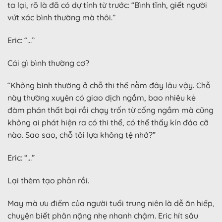
ta lại, rõ là đã có dự tính từ trước: “Bình tĩnh, giết người
vứt xác bình thường mà thôi.”
Eric: “…”
Cái gì bình thường cơ?
“Không bình thường ở chỗ thi thể nằm đây lâu vậy. Chỗ
này thường xuyên có giao dịch ngầm, bao nhiêu kẻ
đàm phán thất bại rồi chạy trốn từ cống ngầm mà cũng
không ai phát hiện ra có thi thể, có thể thấy kín đáo cỡ
nào. Sao sao, chỗ tôi lựa không tệ nhở?”
Eric: “…”
Lại thèm tạo phản rồi.
May mà ưu điểm của người tuổi trung niên là dễ ăn hiếp,
chuyện biết phân nặng nhẹ nhanh chậm. Eric hít sâu