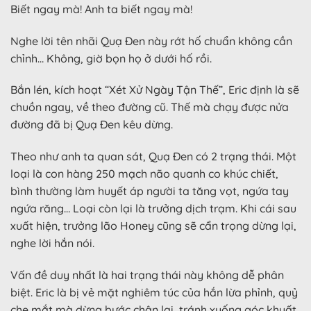
Biết ngay mà! Anh ta biết ngay mà!
Nghe lời tên nhãi Quạ Đen này rớt hố chuẩn không cần
chỉnh… Không, giờ bọn họ ở dưới hố rồi.
Bắn lén, kích hoạt “Xét Xử Ngày Tận Thế”, Eric định là sẽ
chuồn ngay, về theo đường cũ. Thế mà chạy được nửa
đường đã bị Quạ Đen kêu dừng.
Theo như anh ta quan sát, Quạ Đen có 2 trạng thái. Một
loại là con hàng 250 mạch não quanh co khúc chiết,
bình thường làm huyết áp người ta tăng vọt, ngứa tay
ngứa răng… Loại còn lại là trưởng dịch trạm. Khi cái sau
xuất hiện, trưởng lão Honey cũng sẽ cẩn trọng dừng lại,
nghe lời hắn nói.
Vấn đề duy nhất là hai trạng thái này không dễ phân
biệt. Eric là bị vẻ mặt nghiêm túc của hắn lừa phỉnh, quỷ
che mắt mà dừng bước chân lại, tránh xuống góc khuất