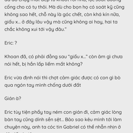
cống cho có tụ thôi. Mà dù cho bọn họ có soát kỹ cũng
không sao hết, chỗ này là góc chết, còn khá kín nữa,
giấu x… ở đây lâu vậy mà cũng không ai hay, hai ta
chắc không xui tới vậy đâu.”
Eric: ?
Khoan đã, có phải đằng sau “giấu x…” còn âm gì chưa
nói hết, bị hắn lấp liếm mất không?
Eric vừa định nói thì chợt cảm giác được có con gì bò
qua ngón tay mình chống dưới đất
Gián à?
Eric tùy tiện phẩy tay ném con gián đi, cảm giác lòng
bàn tay cũng dính sền sệt… Bảo sao kêu mình tới làm
chuyện này, anh ta cóc tin Gabriel có thể nhẫn nhịn ở