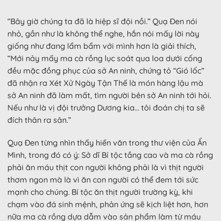
“Bây giờ chúng ta đã là hiệp sĩ đội nồi.” Quạ Đen nói
nhỏ, gần như là không thể nghe, hắn nói mấy lời này
giống như đang lẩm bẩm với mình hơn là giải thích,
“Mới nảy mấy ma cà rồng lục soát qua loa dưới cống
đều mặc đồng phục của sở An ninh, chứng tỏ “Gió lốc”
đã nhận ra Xét Xử Ngày Tận Thế là món hàng lậu mà
sở An ninh đã làm mất, tìm người bên sở An ninh tới hỏi.
Nếu như là vị đội trưởng Dương kia… tôi đoán chị ta sẽ
đích thân ra sân.”
Quạ Đen từng nhìn thấy hiến văn trong thư viện của Ẩn
Mình, trong đó có ý: Sở dĩ Bí tộc tầng cao và ma cà rồng
phải ăn máu thịt con người không phải là vì thịt người
thơm ngon mà là vì ăn con người có thể đem tới sức
mạnh cho chúng. Bí tộc ăn thịt người trường kỳ, khi
chạm vào đá sinh mệnh, phản ứng sẽ kịch liệt hơn, hơn
nữa ma cà rồng dựa dẫm vào sản phẩm làm từ máu