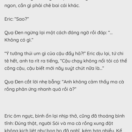
ngon, cần gì phải chê bai cái khác.
Eric: “Sao?”
Quạ Đen ngừng lại một cách đáng ngờ rồi đáp: “…
Không có gì.”
“Ý tưởng thúi um gì của cậu đấy hả?!” Eric dịu lại, tứ chi
tê hết, anh ta rít ra tiếng, “Cậu chạy không nổi tôi có thể
cõng cậu, cậu biết mới nãy suýt chút nữa là…”
Quạ Đen cắt lời nhẹ bẫng: “Anh không cảm thấy ma cà
rồng phản ứng nhanh quá rồi à?”
Eric ôm ngực, bình ổn lại nhịp thở, cũng đã thoáng bình
tĩnh: Đúng thật, người Sói và ma cà rồng xung đột
không kịch liệt như bọn họ đã nghĩ, kém hơn nhiều. Kế