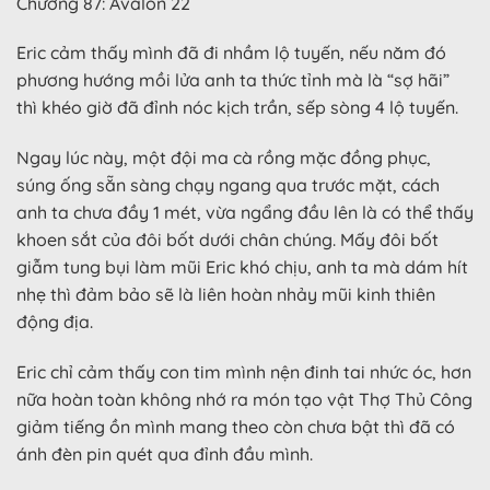
Chương 87: Avalon 22
Eric cảm thấy mình đã đi nhầm lộ tuyến, nếu năm đó
phương hướng mồi lửa anh ta thức tỉnh mà là “sợ hãi”
thì khéo giờ đã đỉnh nóc kịch trần, sếp sòng 4 lộ tuyến.
Ngay lúc này, một đội ma cà rồng mặc đồng phục,
súng ống sẵn sàng chạy ngang qua trước mặt, cách
anh ta chưa đầy 1 mét, vừa ngẩng đầu lên là có thể thấy
khoen sắt của đôi bốt dưới chân chúng. Mấy đôi bốt
giẫm tung bụi làm mũi Eric khó chịu, anh ta mà dám hít
nhẹ thì đảm bảo sẽ là liên hoàn nhảy mũi kinh thiên
động địa.
Eric chỉ cảm thấy con tim mình nện đinh tai nhức óc, hơn
nữa hoàn toàn không nhớ ra món tạo vật Thợ Thủ Công
giảm tiếng ồn mình mang theo còn chưa bật thì đã có
ánh đèn pin quét qua đỉnh đầu mình.