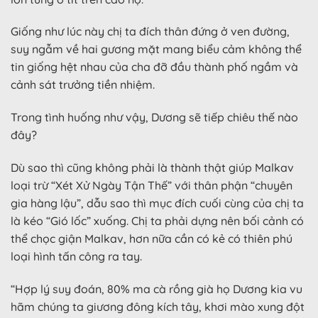
Giống như lúc này chị ta đích thân đứng ở ven đường,
suy ngẫm về hai gương mặt mang biểu cảm không thể
tin giống hệt nhau của cha đỡ đầu thành phố ngầm và
cảnh sát trưởng tiền nhiệm.
Trong tình huống như vậy, Dương sẽ tiếp chiêu thế nào
đây?
Dù sao thì cũng không phải là thành thật giúp Malkav
loại trừ “Xét Xử Ngày Tận Thế” với thân phận “chuyên
gia hàng lậu”, dẫu sao thì mục đích cuối cùng của chị ta
là kéo “Gió lốc” xuống. Chị ta phải dựng nên bối cảnh có
thể chọc giận Malkav, hơn nữa cần có kẻ có thiên phú
loại hình tấn công ra tay.
“Hợp lý suy đoán, 80% ma cà rồng già họ Dương kia vu
hãm chúng ta giương đông kích tây, khơi mào xung đột