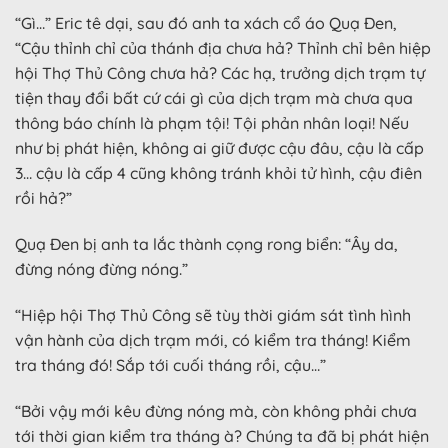
“Gì…” Eric tê dại, sau đó anh ta xách cổ áo Quạ Đen,
“Cậu thỉnh chỉ của thánh địa chưa hả? Thỉnh chỉ bên hiệp
hội Thợ Thủ Công chưa hả? Các hạ, trưởng dịch trạm tự
tiện thay đổi bất cứ cái gì của dịch trạm mà chưa qua
thông báo chính là phạm tội! Tội phản nhân loại! Nếu
như bị phát hiện, không ai giữ được cậu đâu, cậu là cấp
3… cậu là cấp 4 cũng không tránh khỏi tử hình, cậu điên
rồi hả?”
Quạ Đen bị anh ta lắc thành cọng rong biển: “Ây da,
đừng nóng đừng nóng.”
“Hiệp hội Thợ Thủ Công sẽ tùy thời giám sát tình hình
vận hành của dịch trạm mới, có kiểm tra tháng! Kiểm
tra tháng đó! Sắp tới cuối tháng rồi, cậu…”
“Bởi vậy mới kêu đừng nóng mà, còn không phải chưa
tới thời gian kiểm tra tháng à? Chúng ta đã bị phát hiện