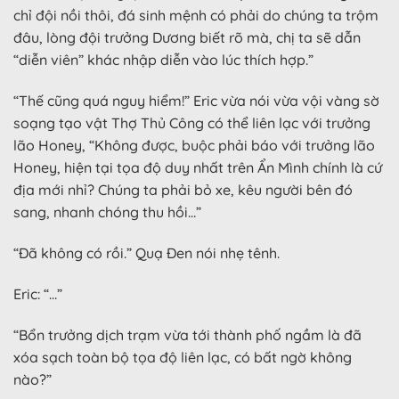
chỉ đội nồi thôi, đá sinh mệnh có phải do chúng ta trộm
đâu, lòng đội trưởng Dương biết rõ mà, chị ta sẽ dẫn
“diễn viên” khác nhập diễn vào lúc thích hợp.”
“Thế cũng quá nguy hiểm!” Eric vừa nói vừa vội vàng sờ
soạng tạo vật Thợ Thủ Công có thể liên lạc với trưởng
lão Honey, “Không được, buộc phải báo với trưởng lão
Honey, hiện tại tọa độ duy nhất trên Ẩn Mình chính là cứ
địa mới nhỉ? Chúng ta phải bỏ xe, kêu người bên đó
sang, nhanh chóng thu hồi…”
“Đã không có rồi.” Quạ Đen nói nhẹ tênh.
Eric: “…”
“Bổn trưởng dịch trạm vừa tới thành phố ngầm là đã
xóa sạch toàn bộ tọa độ liên lạc, có bất ngờ không
nào?”