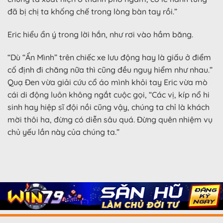
đã bị chị ta khống chế trong lòng bàn tay rồi.”
Eric hiểu ẩn ý trong lời hắn, như rơi vào hầm băng.
“Dù “Ẩn Mình” trên chiếc xe lưu động hay là giấu ở điểm
cố định đi chăng nữa thì cũng đều nguy hiểm như nhau.”
Quạ Đen vừa giải cứu cổ áo mình khỏi tay Eric vừa mò
cái di động luôn không ngắt cuộc gọi, “Các vị, kíp nổ hi
sinh hay hiệp sĩ đội nồi cũng vậy, chúng ta chỉ là khách
mời thôi ha, đừng có diễn sâu quá. Đừng quên nhiệm vụ
chủ yếu lần này của chúng ta.”