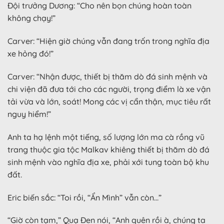
Đội trưởng Dương: “Cho nên bọn chúng hoàn toàn
không chạy!”
Carver: “Hiện giờ chúng vẫn đang trốn trong nghĩa địa
xe hỏng đó!”
Carver: “Nhận được, thiết bị thăm dò đá sinh mệnh và
chi viện đã đưa tới cho các người, trọng điểm là xe vận
tải vừa và lớn, soát! Mong các vị cẩn thận, mục tiêu rất
nguy hiểm!”
Anh ta hạ lệnh một tiếng, số lượng lớn ma cà rồng vũ
trang thuộc gia tộc Malkav khiêng thiết bị thăm dò đá
sinh mệnh vào nghĩa địa xe, phải xới tung toàn bộ khu
đất.
Eric biến sắc: “Toi rồi, “Ẩn Mình” vẫn còn…”
“Giờ còn tạm,” Quạ Đen nói, “Anh quên rồi à, chúng ta