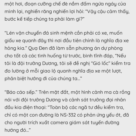
một hơi, đoạn cưỡng chế đè nắm đấm ngứa ngáy của
mình lại, nghiến răng nghiến lợi hỏi: “Vậy cậu cảm thấy,
bước kế tiếp chúng ta phải làm gì?”
“Lén vận chuyển đá sinh mệnh cần phải có xe, muốn
giấu xe quanh đây thì nơi đầu tiên chính là nghĩa địa xe
hỏng kia.” Quạ Đen đã làm sẵn phương án dự phòng
cho tất cả các tình huống từ trước, bình tĩnh đáp, “Nếu
tôi là đội trưởng Dương, tôi sẽ đề nghị “Gió lốc” kiểm tra
đo lường ở mỗi giao lộ quanh nghĩa địa xe một lượt,
phân biệt hướng đi của chúng ta…”
“Báo cáo sếp.” Trên mặt đất, một hình cảnh ma cà rồng
nói với đội trưởng Dương và cảnh sát trưởng đại nhân
đầu kia điện thoại: “Toàn bộ các ngã tư đều kiểm tra,
chỉ có một con đường là NS-332 có phản ứng yếu ớt, đã
cho người trích xuất camera giám sát tuyến đường
hướng đó…”