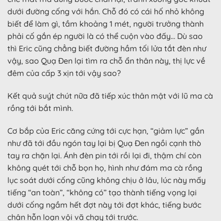
dưới đường cống với hắn. Chỗ đó có cái hố nhỏ không
biết để làm gì, tầm khoảng 1 mét, người trưởng thành
phải cố gắn ép người là có thể cuộn vào đấy… Dù sao
thì Eric cũng chẳng biết đường hầm tối lửa tắt đèn như
vậy, sao Quạ Đen lại tìm ra chỗ ẩn thân này, thị lực về
đêm của cấp 3 xịn tới vậy sao?
Kết quả suýt chút nữa đã tiếp xúc thân mật với lũ ma cà
rồng tới bắt mình.
Cơ bắp của Eric căng cứng tới cực hạn, “giảm lực” gần
như đã tới đầu ngón tay lại bị Quạ Đen ngồi cạnh thò
tay ra chặn lại. Ánh đèn pin tới rồi lại đi, thậm chí còn
không quét tới chỗ bọn họ, hình như đám ma cà rồng
lục soát dưới cống cũng không chịu ở lâu, lúc này mấy
tiếng “an toàn”, “không có” tạo thành tiếng vọng lại
dưới cống ngầm hết đợt này tới đợt khác, tiếng bước
chân hỗn loạn vội vã chạy tới trước.