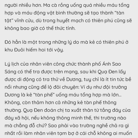
người nhiều hơn. Ma cà rồng uống quá nhiều máu tổng
hợp và máu động vật bình thường sẽ tạo thành “tàn
tật” vĩnh cửu, dù trong huyết mạch có thiên phú cũng sẽ
không bao giờ có thể thức tỉnh.
Đó hẳn là một trong những lý do mà kẻ có thiên phú ở
khu Đuôi hiếm hoi tới vậy.
Lý lịch của nhân viên công chức thành phố Ánh Sao
Sáng có thể tra được trên mạng, sau khi Quạ Đen lấy
được di động có tra thử về Dương, tuy chỉ là ít tin tức bề
nổi nhưng cũng để lộ đôi chuyện: Ví dụ như đội trưởng
Dương là kẻ “tàn phế” uống máu tổng hợp mà lớn…
Không, còn thảm hơn cả những kẻ tàn phế thông
thường. Quạ Đen đoán chị ta xuất thân từ tầng đáy của
đáy xã hội, nếu không thông minh thế, thi trường nào
mà chẳng đỗ chứ? Sao phải vào trường nghề chả ra gì
nhất rồi làm nhân viên tạm bợ ở cái chỗ không ai muốn