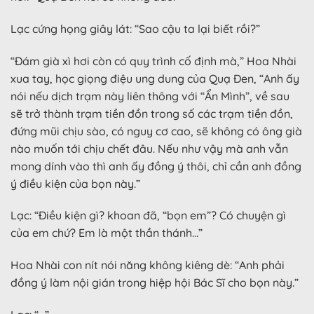
Lạc cứng họng giây lát: “Sao cậu ta lại biết rồi?”
“Đám già xì hơi còn có quy trình cố định mà,” Hoa Nhài
xua tay, học giọng điệu ung dung của Quạ Đen, “Anh ấy
nói nếu dịch trạm này liên thông với “Ẩn Mình”, về sau
sẽ trở thành trạm tiền đồn trong số các trạm tiền đồn,
đứng mũi chịu sào, có nguy cơ cao, sẽ không có ông già
nào muốn tới chịu chết đâu. Nếu như vậy mà anh vẫn
mong dính vào thì anh ấy đồng ý thôi, chỉ cần anh đồng
ý điều kiện của bọn này.”
Lạc: “Điều kiện gì? khoan đã, “bọn em”? Có chuyện gì
của em chứ? Em là một thần thánh…”
Hoa Nhài con nít nói năng không kiêng dè: “Anh phải
đồng ý làm nội gián trong hiệp hội Bác Sĩ cho bọn này.”