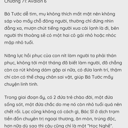
Chương 71: Avalon 6
Bá Tước dễ tìm, mụ không thích mất mặt nên không
sáp vào mấy chỗ đông người, thường chỉ đứng nhìn
đằng xa, mượn chút tiếng người xua cái lạnh là đi, bên
người thi thoảng sẽ có một hai cô gái nhỏ hoặc nhóc
mập nhỏ tuổi.
Năng lực hồi phục của con nít làm người ta phải thán
phục, không tới một tháng đã biết làm người, đã chẳng
còn co rút không dám gặp ai nữa, có đứa lanh trí, thậm
chí còn có thể chạy chân sai vặt, giúp Bá Tước mấy
chuyện linh tinh.
Trong giai đoạn ấy, có 2 đứa trẻ chào đời, một đứa
sống sót, một đứa chắc do mẹ nó còn nhỏ tuổi quá nên
chết rồi. Lạc cũng không có cách gì, Bác Sĩ ở dịch trạm
tiền đồn chuyên trị ngoại thương, ăn mòn, trúng độc,
hơn nữa dù sao thì cậu cũng chỉ là một “Học Nghề”.