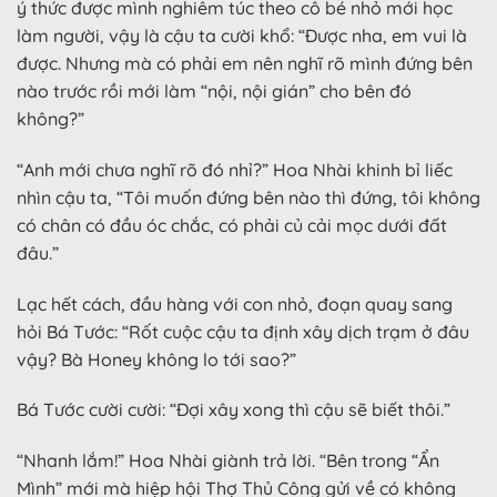
ý thức được mình nghiêm túc theo cô bé nhỏ mới học
làm người, vậy là cậu ta cười khổ: “Được nha, em vui là
được. Nhưng mà có phải em nên nghĩ rõ mình đứng bên
nào trước rồi mới làm “nội, nội gián” cho bên đó
không?”
“Anh mới chưa nghĩ rõ đó nhỉ?” Hoa Nhài khinh bỉ liếc
nhìn cậu ta, “Tôi muốn đứng bên nào thì đứng, tôi không
có chân có đầu óc chắc, có phải củ cải mọc dưới đất
đâu.”
Lạc hết cách, đầu hàng với con nhỏ, đoạn quay sang
hỏi Bá Tước: “Rốt cuộc cậu ta định xây dịch trạm ở đâu
vậy? Bà Honey không lo tới sao?”
Bá Tước cười cười: “Đợi xây xong thì cậu sẽ biết thôi.”
“Nhanh lắm!” Hoa Nhài giành trả lời. “Bên trong “Ẩn
Mình” mới mà hiệp hội Thợ Thủ Công gửi về có không