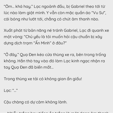
“Ờm… khá hay.” Lạc ngoảnh đầu, bị Gabriel theo tới từ
lúc nào làm giật mình. Y vẫn còn mặc quần áo “Vu Sư”,
cái bóng như lướt tới, chẳng có chút âm thanh nào.
Xuất phát từ bản năng né tránh Gabriel, Lạc đi quanh xe
một vòng: “Chủ yếu là tôi muốn hỏi cậu chuẩn bị xây
dựng dịch trạm “Ẩn Mình” ở đâu?”
“Ở đây.” Quạ Đen kéo cửa thùng xe ra, bên trong trống
không. Hắn thò tay vào đó làm Lạc kinh ngạc nhận ra
tay Quạ Đen đã biến mất…
Trong thùng xe tải có không gian ẩn giấu!
Lạc: “…”
Cậu chàng có dự cảm không lành.