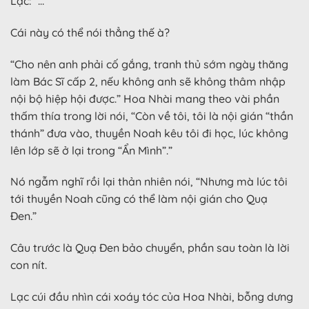
Lạc: “…”
Cái này có thể nói thẳng thế à?
“Cho nên anh phải cố gắng, tranh thủ sớm ngày thăng
làm Bác Sĩ cấp 2, nếu không anh sẽ không thâm nhập
nội bộ hiệp hội được.” Hoa Nhài mang theo vài phần
thấm thía trong lời nói, “Còn về tôi, tôi là nội gián “thần
thánh” đưa vào, thuyền Noah kêu tôi đi học, lúc không
lên lớp sẽ ở lại trong “Ẩn Mình”.”
Nó ngẫm nghĩ rồi lại thản nhiên nói, “Nhưng mà lúc tôi
tới thuyền Noah cũng có thể làm nội gián cho Quạ
Đen.”
Câu trước là Quạ Đen bảo chuyển, phần sau toàn là lời
con nít.
Lạc cúi đầu nhìn cái xoáy tóc của Hoa Nhài, bỗng dưng