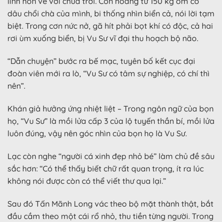
linh hồn về với chúa trời. Còn hoàng tử 150 kg ôm cô
dâu chổi chà của mình, bi thống nhìn biển cả, nói lời tạm
biệt. Trong cơn nức nở, gã hít phải bọt khí có độc, cả hai
rơi ùm xuống biển, bị Vu Sư vĩ đại thu hoạch bộ não.
“Dẫn chuyện” bước ra bế mạc, tuyên bố kết cục đại
đoàn viên mới ra lò, “Vu Sư có tâm sự nghiệp, có chí thì
nên”.
Khán giả hưởng ứng nhiệt liệt – Trong ngôn ngữ của bọn
họ, “Vu Sư” là mồi lửa cấp 3 của lộ tuyến thần bí, mồi lửa
luôn đúng, vậy nên góc nhìn của bọn họ là Vu Sư.
Lạc còn nghe “người cá xinh đẹp nhỏ bé” làm chủ đề sâu
sắc hơn: “Có thể thấy biết chữ rất quan trọng, ít ra lúc
không nói được còn có thể viết thư qua lại.”
Sau đó Tấn Mãnh Long vác theo bộ mặt thành thật, bắt
đầu cầm theo một cái rổ nhỏ, thu tiền từng người. Trong