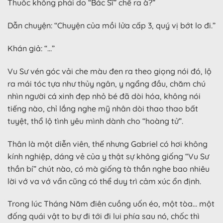
Thuốc không phải do “Bác Sĩ” chế ra à?”
Dẫn chuyện: “Chuyện của mồi lửa cấp 3, quý vị bớt lo đi.”
Khán giả: “…”
Vu Sư vén góc vải che màu đen ra theo giọng nói đó, lộ
ra mái tóc tựa như thủy ngân, y ngẩng đầu, chăm chú
nhìn người cá xinh đẹp nhỏ bé đã dòi hóa, không nói
tiếng nào, chỉ lắng nghe mỹ nhân dòi thao thao bất
tuyệt, thổ lộ tình yêu mình dành cho “hoàng tử”.
Thân là một diễn viên, thế nhưng Gabriel có hơi không
kính nghiệp, dáng vẻ của y thật sự không giống “Vu Sư
thần bí” chút nào, có mà giống tà thần nghe bao nhiêu
lời vớ va vớ vẩn cũng có thể duy trì cảm xúc ổn định.
Trong lúc Tháng Năm điên cuồng uốn éo, một tòa… một
đống quái vật to bự đi tới đi lui phía sau nó, chốc thì