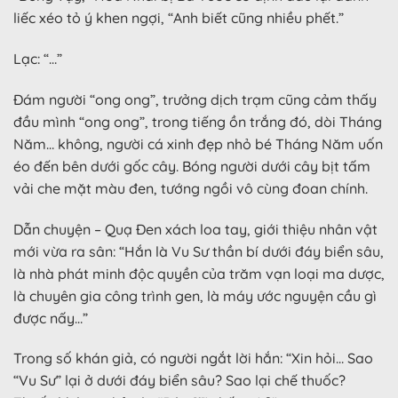
liếc xéo tỏ ý khen ngợi, “Anh biết cũng nhiều phết.”
Lạc: “…”
Đám người “ong ong”, trưởng dịch trạm cũng cảm thấy
đầu mình “ong ong”, trong tiếng ồn trắng đó, dòi Tháng
Năm… không, người cá xinh đẹp nhỏ bé Tháng Năm uốn
éo đến bên dưới gốc cây. Bóng người dưới cây bịt tấm
vải che mặt màu đen, tướng ngồi vô cùng đoan chính.
Dẫn chuyện – Quạ Đen xách loa tay, giới thiệu nhân vật
mới vừa ra sân: “Hắn là Vu Sư thần bí dưới đáy biển sâu,
là nhà phát minh độc quyền của trăm vạn loại ma dược,
là chuyên gia công trình gen, là máy ước nguyện cầu gì
được nấy…”
Trong số khán giả, có người ngắt lời hắn: “Xin hỏi… Sao
“Vu Sư” lại ở dưới đáy biển sâu? Sao lại chế thuốc?