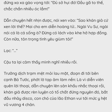
đứng xa xa gào vọng tới: “Đủ sở hụi đó! Đầu gã to thế,
chắc chắn nhiều óc lắm!”
Dẫn chuyện hết nhịn được, nói xen vào: “Sao khán giả cứ
xen lời thế? Mai cho em diễn hoàng tử… Ngài Vu Sư, ngài
nói cá là cá sống à? Đừng có lách vào khe hở hợp đồng.
Còn nữa, tôn trọng tình yêu giùm tôi!”
Lạc: “…”
Cậu ta lại cảm thấy mình nghĩ nhiều rồi.
Trưởng dịch trạm mệt mỏi lau mặt, đoạn đi tới bên
cạnh Bá Tước, phớt lờ tạp âm làm nền: Là vì diễn viên
quên lời thoại, dẫn chuyện lên sân khấu nhắc thoại rồi,
khán giả được rèn luyện có tố chất đứng nguyên đó, bắt
đầu nhảy disco, con chó của lão Ethan vui tới mức y hệt
vũ vương 4 chân.