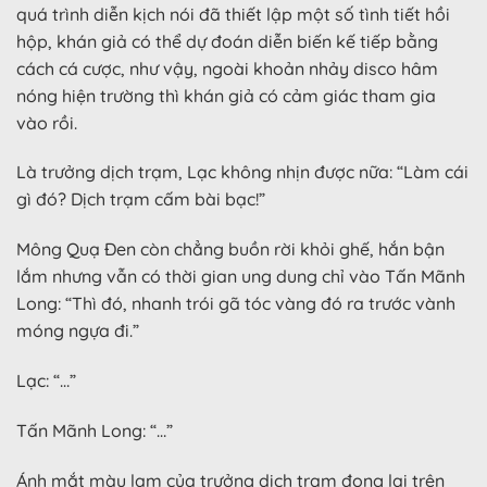
quá trình diễn kịch nói đã thiết lập một số tình tiết hồi
hộp, khán giả có thể dự đoán diễn biến kế tiếp bằng
cách cá cược, như vậy, ngoài khoản nhảy disco hâm
nóng hiện trường thì khán giả có cảm giác tham gia
vào rồi.
Là trưởng dịch trạm, Lạc không nhịn được nữa: “Làm cái
gì đó? Dịch trạm cấm bài bạc!”
Mông Quạ Đen còn chẳng buồn rời khỏi ghế, hắn bận
lắm nhưng vẫn có thời gian ung dung chỉ vào Tấn Mãnh
Long: “Thì đó, nhanh trói gã tóc vàng đó ra trước vành
móng ngựa đi.”
Lạc: “…”
Tấn Mãnh Long: “…”
Ánh mắt màu lam của trưởng dịch trạm đọng lại trên