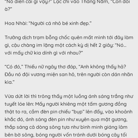
“Nó diễn cái gì vậy?” Lạc chỉ vào Tháng Năm, “Con dòi
à?”
Hoa Nhài: “Người cá nhỏ bé xinh đẹp.”
Trưởng dịch trạm bỗng chốc quên mất mình tới đây làm
gì, cậu chàng im lặng một cách kỳ dị hết 2 giây: “Nó…
với mấy chữ kia dính gì với nhau?”
“Có đó,” Thiếu nữ ngây thơ đáp, “Anh không thấy hả?
Đầu nó đội vương miện san hô, trên người còn dán nhãn
kìa.”
Vừa dứt lời thì trông thấy một luồng ánh sáng trắng như
tuyết lóe lên: Mấy người khiêng một tấm gương đồng
thật to ra, cầm đèn pin chiếu “bụp” lên đấy, vào khoảnh
khắc đó, ánh sáng đèn pin như xuyên qua mặt gương,
thắp sáng cả dòng sông tựa như bình minh giáng lâm
bên bờ sông, bóng người vốn tránh dưới bóng cây tối