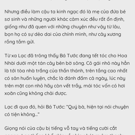
Nhưng điều làm cậu ta kinh ngạc đó là mẹ của đứa bé
sơ sinh và những người khác cảm xúc đều rất ổn định,
giống như đã quen với những chuyện như vậy từ lâu,
bọn họ có sự dẻo dai của chính mình, như cây xương
rồng tầm gửi.
Từ xa Lạc đã trông thấy Bá Tước đang tết tóc cho Hoa
Nhài dưới một tán cây bên bờ sông. Cô gái nhỏ này hẳn
là tới tòa nhà trắng của thần thánh, trên tầng cao nhất
có sân huấn luyện, chắc là đánh đấm cả ngày, lúc này
trên mặt con nhỏ hãy còn vết trầy, mái tóc vốn có hơi
xoăn cũng không chải được.
Lạc đi qua đó, hỏi Bá Tước: “Quý bà, hiện tại nói chuyện
có tiện không…”
Giọng nói của cậu bị tiếng vỗ tay và tiếng cười cắt