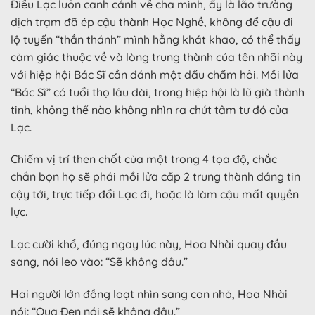
Điều Lạc luôn canh cánh về cha mình, ấy là lão trưởng
dịch trạm đã ép cậu thành Học Nghề, không để cậu đi
lộ tuyến “thần thánh” mình hằng khát khao, có thể thấy
cảm giác thuộc về và lòng trung thành của tên nhãi này
với hiệp hội Bác Sĩ cần đánh một dấu chấm hỏi. Mồi lửa
“Bác Sĩ” có tuổi thọ lâu dài, trong hiệp hội là lũ già thành
tinh, không thể nào không nhìn ra chút tâm tư đó của
Lạc.
Chiếm vị trí then chốt của một trong 4 tọa độ, chắc
chắn bọn họ sẽ phái mồi lửa cấp 2 trung thành đáng tin
cậy tới, trực tiếp đổi Lạc đi, hoặc là làm cậu mất quyền
lực.
Lạc cười khổ, đúng ngay lúc này, Hoa Nhài quay đầu
sang, nói leo vào: “Sẽ không đâu.”
Hai người lớn đồng loạt nhìn sang con nhỏ, Hoa Nhài
nói: “Quạ Đen nói sẽ không đâu.”