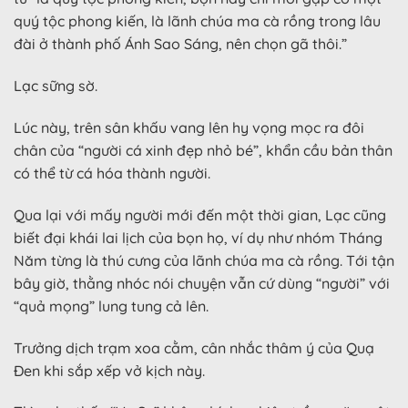
quý tộc phong kiến, là lãnh chúa ma cà rồng trong lâu
đài ở thành phố Ánh Sao Sáng, nên chọn gã thôi.”
Lạc sững sờ.
Lúc này, trên sân khấu vang lên hy vọng mọc ra đôi
chân của “người cá xinh đẹp nhỏ bé”, khẩn cầu bản thân
có thể từ cá hóa thành người.
Qua lại với mấy người mới đến một thời gian, Lạc cũng
biết đại khái lai lịch của bọn họ, ví dụ như nhóm Tháng
Năm từng là thú cưng của lãnh chúa ma cà rồng. Tới tận
bây giờ, thằng nhóc nói chuyện vẫn cứ dùng “người” với
“quả mọng” lung tung cả lên.
Trưởng dịch trạm xoa cằm, cân nhắc thâm ý của Quạ
Đen khi sắp xếp vở kịch này.