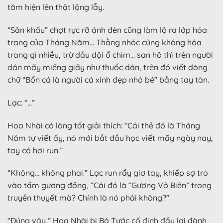
tăm hiện lên thật lộng lẫy.
“Sân khấu” chợt rực rỡ ánh đèn cũng làm lộ ra lớp hóa
trang của Tháng Năm… Thằng nhóc cũng không hóa
trang gì nhiều, trừ đầu đội ổ chim… san hô thì trên người
dán mấy miếng giấy như thuốc dán, trên đó viết dòng
chữ “Bổn cá là người cá xinh đẹp nhỏ bé” bằng tay tàn.
Lạc: “…”
Hoa Nhài có lòng tốt giải thích: “Cái thẻ đó là Tháng
Năm tự viết ấy, nó mới bắt đầu học viết mấy ngày nay,
tay có hơi run.”
“Không… không phải.” Lạc run rẩy giơ tay, khiếp sợ trỏ
vào tấm gương đồng, “Cái đó là “Gương Vô Biên” trong
truyền thuyết mà? Chính là nó phải không?”
“Đúng vậy,” Hoa Nhài bị Bá Tước cố định đầu lại đành