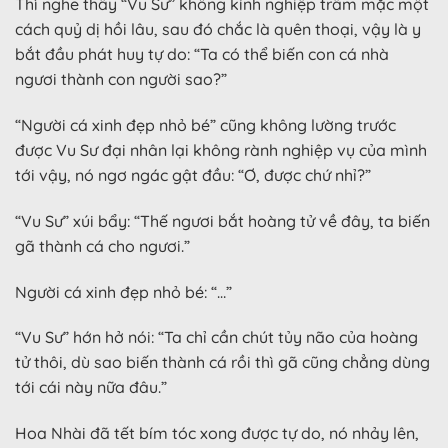
Thì nghe thấy “Vu Sư” không kính nghiệp trầm mặc một
cách quỷ dị hồi lâu, sau đó chắc là quên thoại, vậy là y
bắt đầu phát huy tự do: “Ta có thể biến con cá nhà
ngươi thành con người sao?”
“Người cá xinh đẹp nhỏ bé” cũng không lường trước
được Vu Sư đại nhân lại không rành nghiệp vụ của mình
tới vậy, nó ngơ ngác gật đầu: “Ơ, được chứ nhỉ?”
“Vu Sư” xúi bẩy: “Thế ngươi bắt hoàng tử về đây, ta biến
gã thành cá cho ngươi.”
Người cá xinh đẹp nhỏ bé: “…”
“Vu Sư” hớn hở nói: “Ta chỉ cần chút tủy não của hoàng
tử thôi, dù sao biến thành cá rồi thì gã cũng chẳng dùng
tới cái này nữa đâu.”
Hoa Nhài đã tết bím tóc xong được tự do, nó nhảy lên,