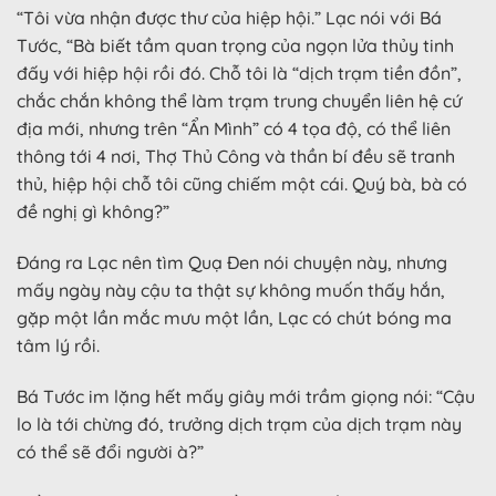
“Tôi vừa nhận được thư của hiệp hội.” Lạc nói với Bá
Tước, “Bà biết tầm quan trọng của ngọn lửa thủy tinh
đấy với hiệp hội rồi đó. Chỗ tôi là “dịch trạm tiền đồn”,
chắc chắn không thể làm trạm trung chuyển liên hệ cứ
địa mới, nhưng trên “Ẩn Mình” có 4 tọa độ, có thể liên
thông tới 4 nơi, Thợ Thủ Công và thần bí đều sẽ tranh
thủ, hiệp hội chỗ tôi cũng chiếm một cái. Quý bà, bà có
đề nghị gì không?”
Đáng ra Lạc nên tìm Quạ Đen nói chuyện này, nhưng
mấy ngày này cậu ta thật sự không muốn thấy hắn,
gặp một lần mắc mưu một lần, Lạc có chút bóng ma
tâm lý rồi.
Bá Tước im lặng hết mấy giây mới trầm giọng nói: “Cậu
lo là tới chừng đó, trưởng dịch trạm của dịch trạm này
có thể sẽ đổi người à?”