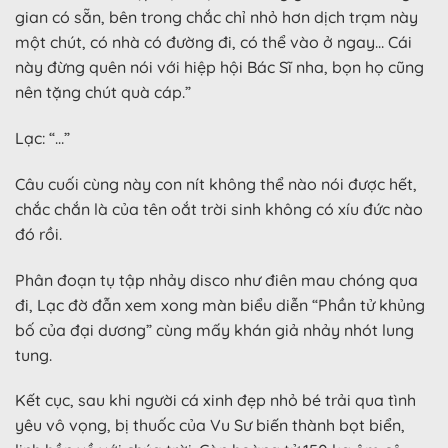
gian có sẵn, bên trong chắc chỉ nhỏ hơn dịch trạm này
một chút, có nhà có đường đi, có thể vào ở ngay… Cái
này đừng quên nói với hiệp hội Bác Sĩ nha, bọn họ cũng
nên tặng chút quà cáp.”
Lạc: “…”
Câu cuối cùng này con nít không thể nào nói được hết,
chắc chắn là của tên oắt trời sinh không có xíu đức nào
đó rồi.
Phân đoạn tụ tập nhảy disco như điên mau chóng qua
đi, Lạc đờ đẫn xem xong màn biểu diễn “Phần tử khủng
bố của đại dương” cùng mấy khán giả nhảy nhót lung
tung.
Kết cục, sau khi người cá xinh đẹp nhỏ bé trải qua tình
yêu vô vọng, bị thuốc của Vu Sư biến thành bọt biển,