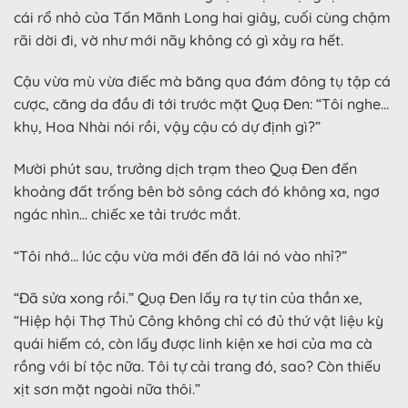
cái rổ nhỏ của Tấn Mãnh Long hai giây, cuối cùng chậm
rãi dời đi, vờ như mới nãy không có gì xảy ra hết.
Cậu vừa mù vừa điếc mà băng qua đám đông tụ tập cá
cược, căng da đầu đi tới trước mặt Quạ Đen: “Tôi nghe…
khụ, Hoa Nhài nói rồi, vậy cậu có dự định gì?”
Mười phút sau, trưởng dịch trạm theo Quạ Đen đến
khoảng đất trống bên bờ sông cách đó không xa, ngơ
ngác nhìn… chiếc xe tải trước mắt.
“Tôi nhớ… lúc cậu vừa mới đến đã lái nó vào nhỉ?”
“Đã sửa xong rồi.” Quạ Đen lấy ra tự tin của thần xe,
“Hiệp hội Thợ Thủ Công không chỉ có đủ thứ vật liệu kỳ
quái hiếm có, còn lấy được linh kiện xe hơi của ma cà
rồng với bí tộc nữa. Tôi tự cải trang đó, sao? Còn thiếu
xịt sơn mặt ngoài nữa thôi.”