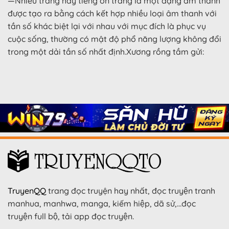
—Nhiễu trắng hay tiếng ồn trắng là một dạng âm thanh
được tạo ra bằng cách kết hợp nhiều loại âm thanh với
tần số khác biệt lại với nhau với mục đích là phục vụ
cuộc sống, thường có mật độ phổ năng lượng không đổi
trong một dải tần số nhất định.Xương rồng tầm gửi:
TruyenQQ
trang đọc truyện hay nhất, đọc truyện tranh
manhua, manhwa, manga, kiếm hiệp, dã sử,…đọc
truyện full bộ, tải app đọc truyện.