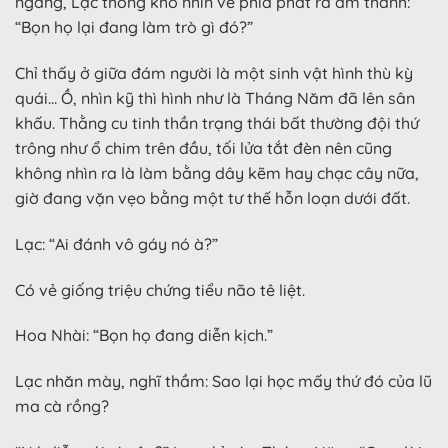
ngang, Lạc thống khổ nhìn về phía phát ra âm thanh:
“Bọn họ lại đang làm trò gì đó?”
Chỉ thấy ở giữa đám người là một sinh vật hình thù kỳ
quái… Ồ, nhìn kỹ thì hình như là Tháng Năm đã lên sân
khấu. Thằng cu tinh thần trạng thái bất thường đội thứ
trông như ổ chim trên đầu, tối lửa tắt đèn nên cũng
không nhìn ra là làm bằng dây kẽm hay chạc cây nữa,
giờ đang vặn vẹo bằng một tư thế hỗn loạn dưới đất.
Lạc: “Ai đánh vô gáy nó à?”
Có vẻ giống triệu chứng tiểu não tê liệt.
Hoa Nhài: “Bọn họ đang diễn kịch.”
Lạc nhăn mày, nghĩ thầm: Sao lại học mấy thứ đó của lũ
ma cà rồng?