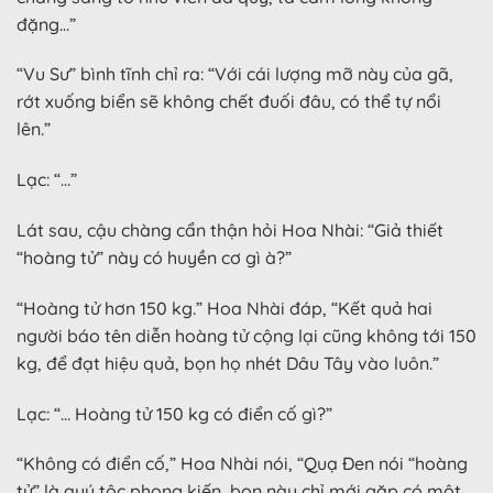
đặng…”
“Vu Sư” bình tĩnh chỉ ra: “Với cái lượng mỡ này của gã,
rớt xuống biển sẽ không chết đuối đâu, có thể tự nổi
lên.”
Lạc: “…”
Lát sau, cậu chàng cẩn thận hỏi Hoa Nhài: “Giả thiết
“hoàng tử” này có huyền cơ gì à?”
“Hoàng tử hơn 150 kg.” Hoa Nhài đáp, “Kết quả hai
người báo tên diễn hoàng tử cộng lại cũng không tới 150
kg, để đạt hiệu quả, bọn họ nhét Dâu Tây vào luôn.”
Lạc: “… Hoàng tử 150 kg có điển cố gì?”
“Không có điển cố,” Hoa Nhài nói, “Quạ Đen nói “hoàng
tử” là quý tộc phong kiến, bọn này chỉ mới gặp có một