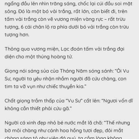
ngẩng đầu lên nhìn trăng sáng, chốc lại cúi đầu soi mặt
sông. Đó là một bó vải trắng, rất lớn, còn biết đi, trên
tấm vải trắng còn vẽ vương miện vàng rực – rất trừu
tượng, 6 cái chân lộ ra phía dưới bó vải trắng còn trừu
tượng hơn.
Thông qua vương miện, Lạc đoán tấm vải trắng đại
diện cho một thúng hoàng tử.
Giọng nói sáng sủa của Tháng Năm sóng sánh: “Ôi Vu
Sư, người ta yêu nhận nhầm người đã cứu chàng, con
tim ta vỡ vụn như chiếc thuyền kia.”
Chất giọng trầm thấp của “Vu Sư” cất lên: “Ngươi vốn dĩ
không cần thiết phải cứu gã.”
Người cá xinh đẹp nhỏ bé nước mắt lã chã: “Thế nhưng
bờ môi chàng như cánh hoa hồng tươi đẹp, đôi mắt
chàng sáng tỏ như viên đá quý, ta cầm lòng không