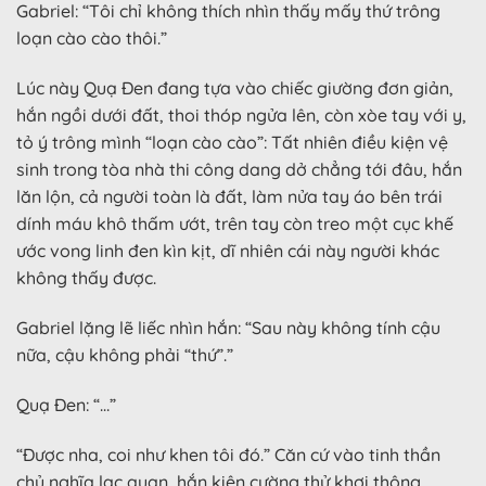
Gabriel: “Tôi chỉ không thích nhìn thấy mấy thứ trông
loạn cào cào thôi.”
Lúc này Quạ Đen đang tựa vào chiếc giường đơn giản,
hắn ngồi dưới đất, thoi thóp ngửa lên, còn xòe tay với y,
tỏ ý trông mình “loạn cào cào”: Tất nhiên điều kiện vệ
sinh trong tòa nhà thi công dang dở chẳng tới đâu, hắn
lăn lộn, cả người toàn là đất, làm nửa tay áo bên trái
dính máu khô thấm ướt, trên tay còn treo một cục khế
ước vong linh đen kìn kịt, dĩ nhiên cái này người khác
không thấy được.
Gabriel lặng lẽ liếc nhìn hắn: “Sau này không tính cậu
nữa, cậu không phải “thứ”.”
Quạ Đen: “…”
“Được nha, coi như khen tôi đó.” Căn cứ vào tinh thần
chủ nghĩa lạc quan, hắn kiên cường thử khơi thông,