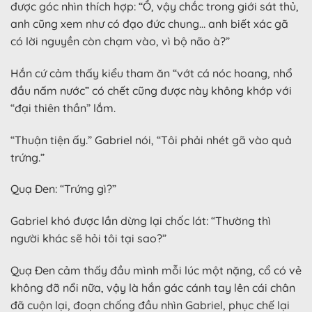
được góc nhìn thích hợp: “Ồ, vậy chắc trong giới sát thủ,
anh cũng xem như có đạo đức chung… anh biết xác gã
có lời nguyền còn chạm vào, vì bộ não à?”
Hắn cứ cảm thấy kiểu tham ăn “vớt cá nóc hoang, nhổ
đầu nấm nước” có chết cũng được này không khớp với
“đại thiên thần” lắm.
“Thuận tiện ấy.” Gabriel nói, “Tôi phải nhét gã vào quả
trứng.”
Quạ Đen: “Trứng gì?”
Gabriel khó được lần dừng lại chốc lát: “Thường thì
người khác sẽ hỏi tôi tại sao?”
Quạ Đen cảm thấy đầu mình mỗi lúc một nặng, cổ có vẻ
không đỡ nổi nữa, vậy là hắn gác cánh tay lên cái chân
đã cuộn lại, đoạn chống đầu nhìn Gabriel, phục chế lại