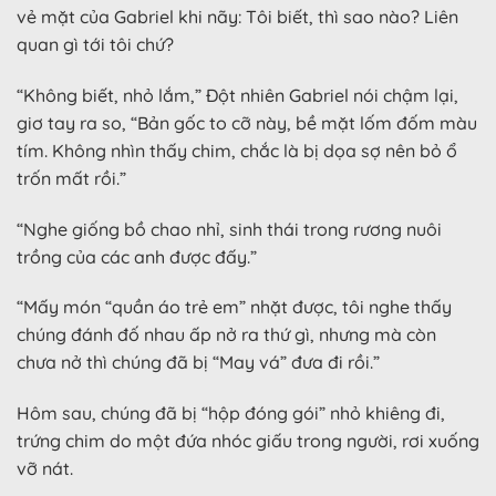
vẻ mặt của Gabriel khi nãy: Tôi biết, thì sao nào? Liên
quan gì tới tôi chứ?
“Không biết, nhỏ lắm,” Đột nhiên Gabriel nói chậm lại,
giơ tay ra so, “Bản gốc to cỡ này, bề mặt lốm đốm màu
tím. Không nhìn thấy chim, chắc là bị dọa sợ nên bỏ ổ
trốn mất rồi.”
“Nghe giống bồ chao nhỉ, sinh thái trong rương nuôi
trồng của các anh được đấy.”
“Mấy món “quần áo trẻ em” nhặt được, tôi nghe thấy
chúng đánh đố nhau ấp nở ra thứ gì, nhưng mà còn
chưa nở thì chúng đã bị “May vá” đưa đi rồi.”
Hôm sau, chúng đã bị “hộp đóng gói” nhỏ khiêng đi,
trứng chim do một đứa nhóc giấu trong người, rơi xuống
vỡ nát.