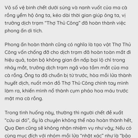
Vô số vệ binh chết dưới súng và nanh vuốt của ma cà
rồng yểm hộ ông ta, kéo dài thời gian giúp ông ta, vị
trưởng dịch trạm “Thợ Thủ Công” đã hoàn thành việc
phong ấn di tích.
Phong ấn hoàn thành cũng có nghĩa là tạo vật Thợ Thủ
Công vốn chống đỡ cho dịch trạm đã hoàn toàn mất đi
hiệu quả, toàn bộ không gian ẩn nấp bại lộ chỉ trong
nháy mắt, trưởng dịch trạm ngã vào tầm mắt của ma
cà rồng. Ông ta đã chuẩn bị từ trước, hòa mồi lửa thành
huyết dịch, nuốt món đồ Thợ Thủ Công chính tay mình
làm ra, khiến mình nổ thành cụm pháo hoa máu trước
mặt ma cà rồng.
Trong tình huống này, thường thì người chết đề xuất
“cứu ai đó”, ấy là chuyện không thể nào hoàn thành hết,
Quạ Đen cũng sẽ không nhận nhiệm vụ như vậy; Nếu có
cùng mục đích với nhóm mồi lửa “nhặt xác” như là “bảo