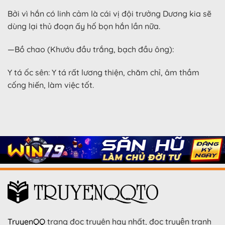
Bởi vì hắn có linh cảm là cái vị đội trưởng Dương kia sẽ
dùng lại thủ đoạn ấy hố bọn hắn lần nữa.
—Bồ chao (Khướu đầu trắng, bạch đầu ông):
Y tá ốc sên: Y tá rất lương thiện, chăm chỉ, âm thầm
cống hiến, làm việc tốt.
TruyenQQ
trang đọc truyện hay nhất, đọc truyện tranh