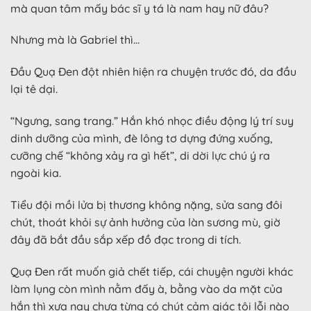
mà quan tâm mấy bác sĩ y tá là nam hay nữ đâu?
Nhưng mà là Gabriel thì…
Đầu Quạ Đen đột nhiên hiện ra chuyện trước đó, da đầu
lại tê dại.
“Ngưng, sang trang.” Hắn khó nhọc điều động lý trí suy
dinh dưỡng của mình, đè lông tơ dựng đứng xuống,
cưỡng chế “không xảy ra gì hết”, di dời lực chú ý ra
ngoài kia.
Tiểu đội mồi lửa bị thương không nặng, sửa sang đôi
chút, thoát khỏi sự ảnh hưởng của làn sương mù, giờ
đây đã bắt đầu sắp xếp đồ đạc trong di tích.
Quạ Đen rất muốn giả chết tiếp, cái chuyện người khác
làm lụng còn mình nằm đấy à, bằng vào da mặt của
hắn thì xưa nay chưa từng có chút cảm giác tội lỗi nào