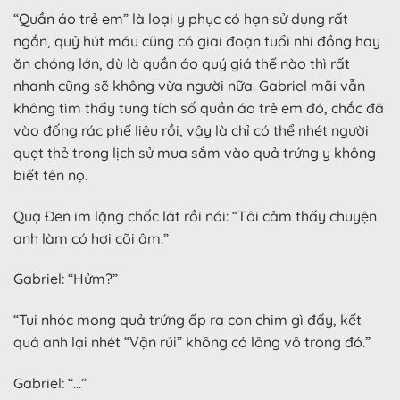
“Quần áo trẻ em” là loại y phục có hạn sử dụng rất
ngắn, quỷ hút máu cũng có giai đoạn tuổi nhi đồng hay
ăn chóng lớn, dù là quần áo quý giá thế nào thì rất
nhanh cũng sẽ không vừa người nữa. Gabriel mãi vẫn
không tìm thấy tung tích số quần áo trẻ em đó, chắc đã
vào đống rác phế liệu rồi, vậy là chỉ có thể nhét người
quẹt thẻ trong lịch sử mua sắm vào quả trứng y không
biết tên nọ.
Quạ Đen im lặng chốc lát rồi nói: “Tôi cảm thấy chuyện
anh làm có hơi cõi âm.”
Gabriel: “Hửm?”
“Tui nhóc mong quả trứng ấp ra con chim gì đấy, kết
quả anh lại nhét “Vận rủi” không có lông vô trong đó.”
Gabriel: “…”