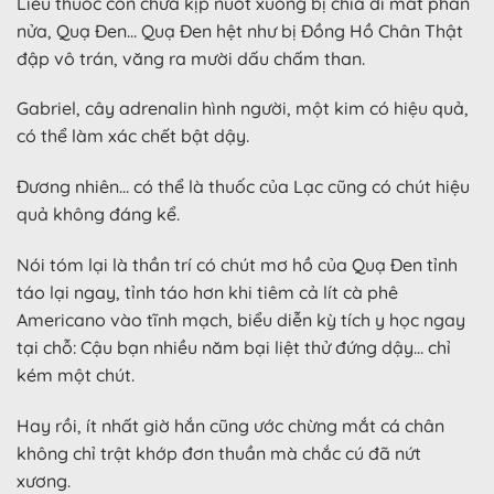
Liều thuốc còn chưa kịp nuốt xuống bị chia đi mất phân
nửa, Quạ Đen… Quạ Đen hệt như bị Đồng Hồ Chân Thật
đập vô trán, văng ra mười dấu chấm than.
Gabriel, cây adrenalin hình người, một kim có hiệu quả,
có thể làm xác chết bật dậy.
Đương nhiên… có thể là thuốc của Lạc cũng có chút hiệu
quả không đáng kể.
Nói tóm lại là thần trí có chút mơ hồ của Quạ Đen tỉnh
táo lại ngay, tỉnh táo hơn khi tiêm cả lít cà phê
Americano vào tĩnh mạch, biểu diễn kỳ tích y học ngay
tại chỗ: Cậu bạn nhiều năm bại liệt thử đứng dậy… chỉ
kém một chút.
Hay rồi, ít nhất giờ hắn cũng ước chừng mắt cá chân
không chỉ trật khớp đơn thuần mà chắc cú đã nứt
xương.