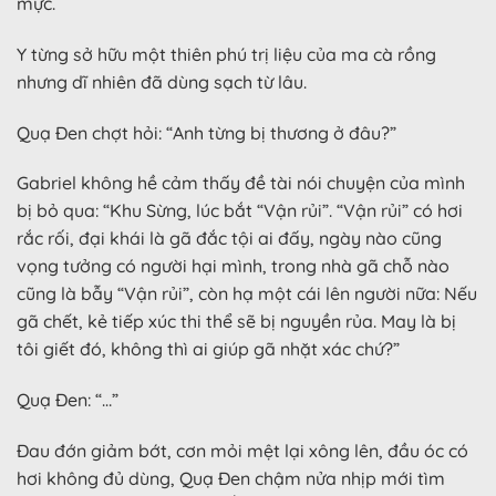
mực.
Y từng sở hữu một thiên phú trị liệu của ma cà rồng
nhưng dĩ nhiên đã dùng sạch từ lâu.
Quạ Đen chợt hỏi: “Anh từng bị thương ở đâu?”
Gabriel không hề cảm thấy đề tài nói chuyện của mình
bị bỏ qua: “Khu Sừng, lúc bắt “Vận rủi”. “Vận rủi” có hơi
rắc rối, đại khái là gã đắc tội ai đấy, ngày nào cũng
vọng tưởng có người hại mình, trong nhà gã chỗ nào
cũng là bẫy “Vận rủi”, còn hạ một cái lên người nữa: Nếu
gã chết, kẻ tiếp xúc thi thể sẽ bị nguyền rủa. May là bị
tôi giết đó, không thì ai giúp gã nhặt xác chứ?”
Quạ Đen: “…”
Đau đớn giảm bớt, cơn mỏi mệt lại xông lên, đầu óc có
hơi không đủ dùng, Quạ Đen chậm nửa nhịp mới tìm