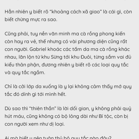
Hẳn nhiên y biết rõ “khoảng cách xã giao” là cái gì, còn
biết chừng mực ra sao.
Cũng phải, tuy nền văn minh ma cà rồng phong kiến
còn hay ra vẻ, thế nhưng có vài phương diện cũng rất
con người. Gabriel khoác các tấm da ma cà rồng khác
nhau, lăn lộn từ khu Sừng tới khu Đuôi, từng sắm vai đủ
kiểu thân phận, đương nhiên y biết rõ các loại quy tắc
và quy tắc ngầm.
Chỉ là cởi lớp da xuống là y lại không cảm thấy mớ quy
tắc đó dính gì tới mình hết.
Dù sao thì “thiên thần” là lời dối gian, y không phải quỷ
hút máu, cũng không có bộ lông dài như Bí tộc, còn bị
con người xem như dị loại.
Ai mà biết y nên tuân thủ bộ quy tắc nào đây?