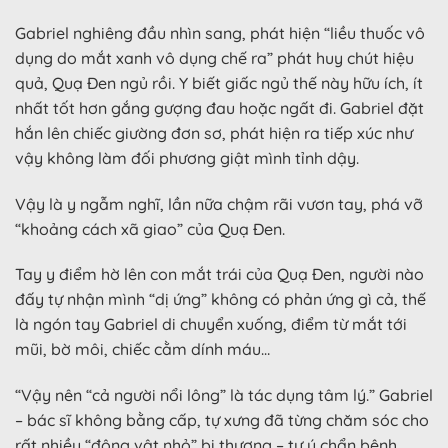
Gabriel nghiêng đầu nhìn sang, phát hiện “liều thuốc vô
dụng do mắt xanh vô dụng chế ra” phát huy chút hiệu
quả, Quạ Đen ngủ rồi. Y biết giấc ngủ thế này hữu ích, ít
nhất tốt hơn gắng gượng đau hoặc ngất đi. Gabriel đặt
hắn lên chiếc giường đơn sơ, phát hiện ra tiếp xúc như
vậy không làm đối phương giật mình tỉnh dậy.
Vậy là y ngẫm nghĩ, lần nữa chậm rãi vươn tay, phá vỡ
“khoảng cách xã giao” của Quạ Đen.
Tay y điểm hờ lên con mắt trái của Quạ Đen, người nào
đấy tự nhận mình “dị ứng” không có phản ứng gì cả, thế
là ngón tay Gabriel di chuyển xuống, điểm từ mắt tới
mũi, bờ môi, chiếc cằm dính máu…
“Vậy nên “cả người nổi lông” là tác dụng tâm lý.” Gabriel
– bác sĩ không bằng cấp, tự xưng đã từng chăm sóc cho
rất nhiều “động vật nhỏ” bị thương – tự ý chẩn bệnh,