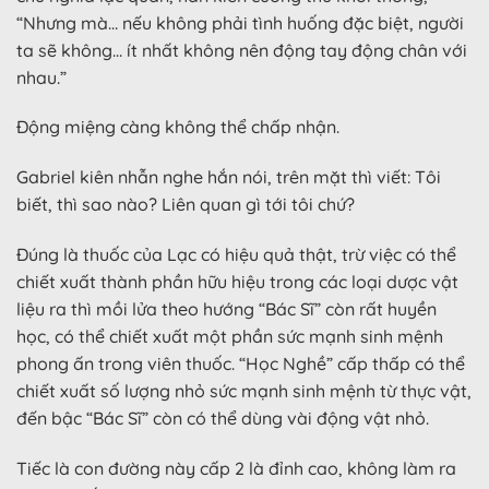
“Nhưng mà… nếu không phải tình huống đặc biệt, người
ta sẽ không… ít nhất không nên động tay động chân với
nhau.”
Động miệng càng không thể chấp nhận.
Gabriel kiên nhẫn nghe hắn nói, trên mặt thì viết: Tôi
biết, thì sao nào? Liên quan gì tới tôi chứ?
Đúng là thuốc của Lạc có hiệu quả thật, trừ việc có thể
chiết xuất thành phần hữu hiệu trong các loại dược vật
liệu ra thì mồi lửa theo hướng “Bác Sĩ” còn rất huyền
học, có thể chiết xuất một phần sức mạnh sinh mệnh
phong ấn trong viên thuốc. “Học Nghề” cấp thấp có thể
chiết xuất số lượng nhỏ sức mạnh sinh mệnh từ thực vật,
đến bậc “Bác Sĩ” còn có thể dùng vài động vật nhỏ.
Tiếc là con đường này cấp 2 là đỉnh cao, không làm ra