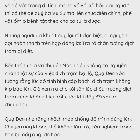
vệ đồ vật trong di tích, mang về với xã hội loài người”…
thì có thể để quý bà Vu Sư mới lên chức diễn chính, phế
vật ốm o bệnh tật theo cho có tụ là được.
Nhưng người đã khuất này lại rất đặc biệt, di nguyện
đợi hoàn thành trên hợp đồng là: Tra rõ chân tướng dịch
trạm bị diệt.
Bên thánh địa và thuyền Noah đều không có nguyên
nhân thật sự của việc dịch trạm bại lộ, Quạ Đen vốn
tưởng rằng lúc đó tình hình cấp bách, dịch trạm không
kịp báo lên. Giờ xem ra cho tới tận lúc chết, trưởng dịch
trạm cũng không hiểu rốt cuộc khi đấy đã xảy ra
chuyện gì
Quạ Đen nhe răng nhếch mép chống đỡ mình đứng lên:
Chuyện này không thể không làm rõ, còn nghiêm trọng
hơn bị mấy ông lớn hôn.