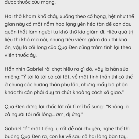
được thuốc cứu mạng.
Hơi thở kham khổ chảy xuống theo cổ họng, hệt như thế
gian này có một nắm hoa lặng yên héo tàn để cơn đau
quặn thắt làm người ta khó thở kia giảm đi. Hiệu quả trị
liệu thì khó mà nói, nhưng tiêu viêm giảm đau thì khá
ổn, vậy là cõi lòng của Quạ Đen cũng trầm tĩnh lại theo
viên thuốc ấy.
Hắn nhìn Gabriel rồi chợt hiểu ra gì đó, vậy là hắn sửa
miệng: “Ý tôi là tôi có cái tật, về mặt tinh thần thì có thể
ở chung các hương thân phụ lão, nhưng mấy bộ phận
khác thì cần phải duy trì chút khoảng cách xã giao.”
Quạ Đen dừng lại chốc lát rồi tỉ mỉ bổ sung: “Không là
cả người tôi nổi lông… ờm, dị ứng.”
Gabriel “ồ” một tiếng, y rất dễ nói chuyện, nghe thế thì
buông Quạ Đen ra, còn lui về sau cỡ hai lòng bàn tay.