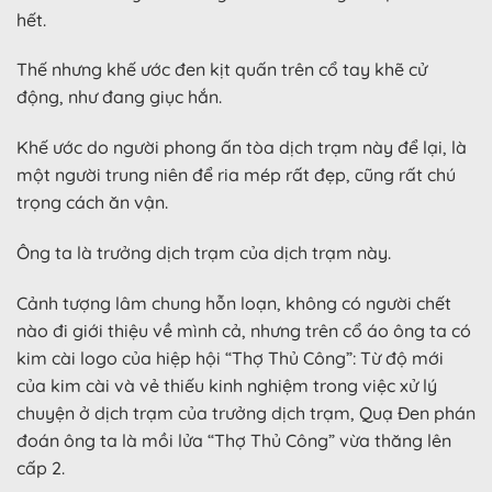
hết.
Thế nhưng khế ước đen kịt quấn trên cổ tay khẽ cử
động, như đang giục hắn.
Khế ước do người phong ấn tòa dịch trạm này để lại, là
một người trung niên để ria mép rất đẹp, cũng rất chú
trọng cách ăn vận.
Ông ta là trưởng dịch trạm của dịch trạm này.
Cảnh tượng lâm chung hỗn loạn, không có người chết
nào đi giới thiệu về mình cả, nhưng trên cổ áo ông ta có
kim cài logo của hiệp hội “Thợ Thủ Công”: Từ độ mới
của kim cài và vẻ thiếu kinh nghiệm trong việc xử lý
chuyện ở dịch trạm của trưởng dịch trạm, Quạ Đen phán
đoán ông ta là mồi lửa “Thợ Thủ Công” vừa thăng lên
cấp 2.