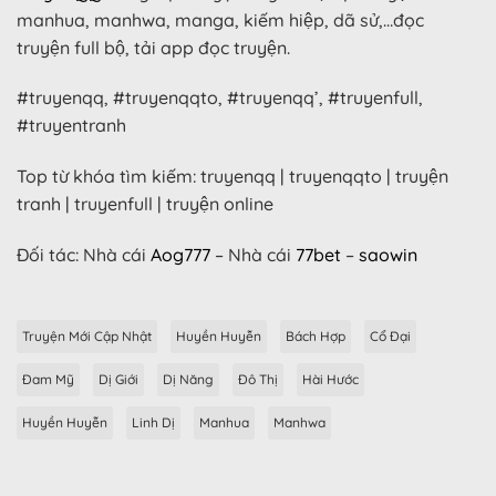
manhua, manhwa, manga, kiếm hiệp, dã sử,…đọc
truyện full bộ, tải app đọc truyện.
#truyenqq, #truyenqqto, #truyenqq’, #truyenfull,
#truyentranh
Top từ khóa tìm kiếm: truyenqq | truyenqqto | truyện
tranh | truyenfull | truyện online
Đối tác: Nhà cái
Aog777
– Nhà cái
77bet
–
saowin
Truyện Mới Cập Nhật
Huyền Huyễn
Bách Hợp
Cổ Đại
Đam Mỹ
Dị Giới
Dị Năng
Đô Thị
Hài Hước
Huyền Huyễn
Linh Dị
Manhua
Manhwa