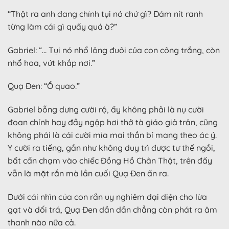
“Thật ra anh đang chỉnh tụi nó chứ gì? Đám nít ranh
từng làm cái gì quấy quá à?”
Gabriel: “… Tụi nó nhổ lông đuôi của con công trắng, còn
nhổ hoa, vứt khắp nơi.”
Quạ Đen: “Ồ quao.”
Gabriel bỗng dưng cười rộ, ấy không phải là nụ cười
đoan chính hay đầy ngập hơi thở tà giáo giả trân, cũng
không phải là cái cười mỉa mai thần bí mang theo ác ý.
Y cười ra tiếng, gần như không duy trì được tư thế ngồi,
bất cẩn chạm vào chiếc Đồng Hồ Chân Thật, trên đấy
vẫn là mặt rắn mà lần cuối Quạ Đen ấn ra.
Dưới cái nhìn của con rắn uy nghiêm đại diện cho lừa
gạt và dối trá, Quạ Đen dần dần chẳng còn phát ra âm
thanh nào nữa cả.