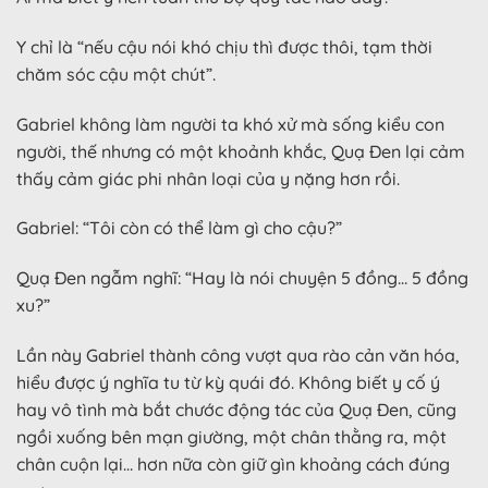
Y chỉ là “nếu cậu nói khó chịu thì được thôi, tạm thời
chăm sóc cậu một chút”.
Gabriel không làm người ta khó xử mà sống kiểu con
người, thế nhưng có một khoảnh khắc, Quạ Đen lại cảm
thấy cảm giác phi nhân loại của y nặng hơn rồi.
Gabriel: “Tôi còn có thể làm gì cho cậu?”
Quạ Đen ngẫm nghĩ: “Hay là nói chuyện 5 đồng… 5 đồng
xu?”
Lần này Gabriel thành công vượt qua rào cản văn hóa,
hiểu được ý nghĩa tu từ kỳ quái đó. Không biết y cố ý
hay vô tình mà bắt chước động tác của Quạ Đen, cũng
ngồi xuống bên mạn giường, một chân thằng ra, một
chân cuộn lại… hơn nữa còn giữ gìn khoảng cách đúng