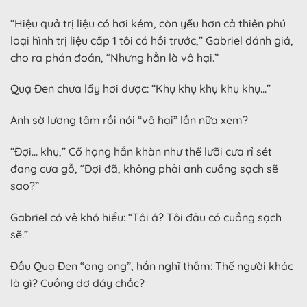
“Hiệu quả trị liệu có hơi kém, còn yếu hơn cả thiên phú
loại hình trị liệu cấp 1 tôi có hồi trước,” Gabriel đánh giá,
cho ra phán đoán, “Nhưng hẳn là vô hại.”
Quạ Đen chưa lấy hơi được: “Khụ khụ khụ khụ khụ…”
Anh sờ lương tâm rồi nói “vô hại” lần nữa xem?
“Đợi… khụ,” Cổ họng hắn khàn như thể lưỡi cưa rỉ sét
đang cưa gỗ, “Đợi đã, không phải anh cuồng sạch sẽ
sao?”
Gabriel có vẻ khó hiểu: “Tôi á? Tôi đâu có cuồng sạch
sẽ.”
Đầu Quạ Đen “ong ong”, hắn nghĩ thầm: Thế người khác
là gì? Cuồng dơ dáy chắc?