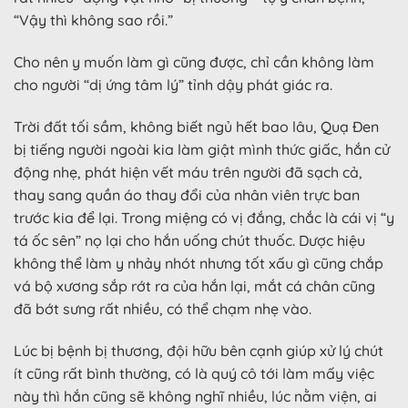
“Vậy thì không sao rồi.”
Cho nên y muốn làm gì cũng được, chỉ cần không làm
cho người “dị ứng tâm lý” tỉnh dậy phát giác ra.
Trời đất tối sầm, không biết ngủ hết bao lâu, Quạ Đen
bị tiếng người ngoài kia làm giật mình thức giấc, hắn cử
động nhẹ, phát hiện vết máu trên người đã sạch cả,
thay sang quần áo thay đổi của nhân viên trực ban
trước kia để lại. Trong miệng có vị đắng, chắc là cái vị “y
tá ốc sên” nọ lại cho hắn uống chút thuốc. Dược hiệu
không thể làm y nhảy nhót nhưng tốt xấu gì cũng chắp
vá bộ xương sắp rớt ra của hắn lại, mắt cá chân cũng
đã bớt sưng rất nhiều, có thể chạm nhẹ vào.
Lúc bị bệnh bị thương, đội hữu bên cạnh giúp xử lý chút
ít cũng rất bình thường, có là quý cô tới làm mấy việc
này thì hắn cũng sẽ không nghĩ nhiều, lúc nằm viện, ai