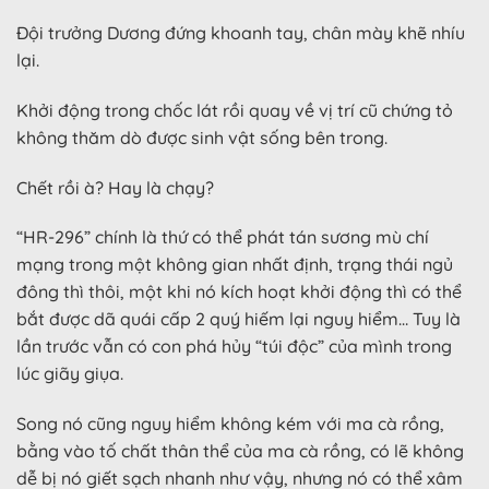
Đội trưởng Dương đứng khoanh tay, chân mày khẽ nhíu
lại.
Khởi động trong chốc lát rồi quay về vị trí cũ chứng tỏ
không thăm dò được sinh vật sống bên trong.
Chết rồi à? Hay là chạy?
“HR-296” chính là thứ có thể phát tán sương mù chí
mạng trong một không gian nhất định, trạng thái ngủ
đông thì thôi, một khi nó kích hoạt khởi động thì có thể
bắt được dã quái cấp 2 quý hiếm lại nguy hiểm… Tuy là
lần trước vẫn có con phá hủy “túi độc” của mình trong
lúc giãy giụa.
Song nó cũng nguy hiểm không kém với ma cà rồng,
bằng vào tố chất thân thể của ma cà rồng, có lẽ không
dễ bị nó giết sạch nhanh như vậy, nhưng nó có thể xâm