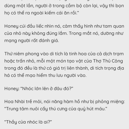
dùng một lần, người ở trong cầm bộ còn lại, vậy thì bọn
họ có thể ra ngoài kiếm cái ăn rồi.”
Honey cúi đầu liếc nhìn nó, cảm thấy hình như tam quan
của nhỏ này không đúng lắm. Trong mắt nó, dường như
mạng người rất đánh giá.
Thứ niêm phong vào di tích là tinh hoa của cả dịch trạm
hoặc trấn nhỏ, mỗi một món tạo vật của Thợ Thủ Công
trong đó đều là thứ có giá trị liên thành, di tích trọng địa
há có thể mạo hiểm thu lưu người vào.
Honey: “Nhóc lớn lên ở đâu đó?”
Hoa Nhài trề môi, nói năng hàm hồ như bị phỏng miệng:
“Trung tâm nuôi cấy thú cưng của quỷ hút máu.”
“Thầy của nhóc là ai?”