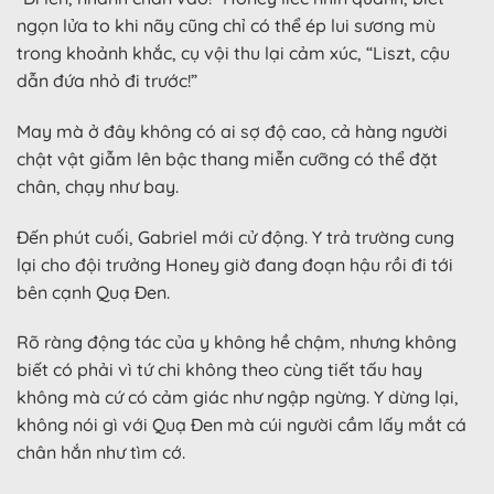
ngọn lửa to khi nãy cũng chỉ có thể ép lui sương mù
trong khoảnh khắc, cụ vội thu lại cảm xúc, “Liszt, cậu
dẫn đứa nhỏ đi trước!”
May mà ở đây không có ai sợ độ cao, cả hàng người
chật vật giẫm lên bậc thang miễn cưỡng có thể đặt
chân, chạy như bay.
Đến phút cuối, Gabriel mới cử động. Y trả trường cung
lại cho đội trưởng Honey giờ đang đoạn hậu rồi đi tới
bên cạnh Quạ Đen.
Rõ ràng động tác của y không hề chậm, nhưng không
biết có phải vì tứ chi không theo cùng tiết tấu hay
không mà cứ có cảm giác như ngập ngừng. Y dừng lại,
không nói gì với Quạ Đen mà cúi người cầm lấy mắt cá
chân hắn như tìm cớ.