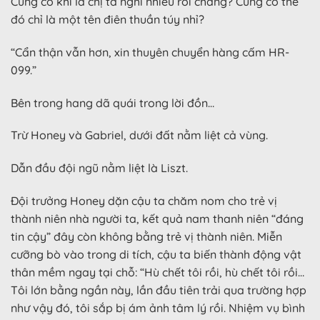
Cũng có khi là chị ta nghĩ nhiều rồi chăng? Cũng có thể
đó chỉ là một tên điên thuần túy nhỉ?
“Cẩn thận vẫn hơn, xin thuyên chuyển hàng cấm HR-
099.”
Bên trong hang dã quái trong lời đồn…
Trừ Honey và Gabriel, dưới đất nằm liệt cả vùng.
Dẫn đầu đội ngũ nằm liệt là Liszt.
Đội trưởng Honey dặn cậu ta chăm nom cho trẻ vị
thành niên nhà người ta, kết quả nam thanh niên “đáng
tin cậy” đây còn không bằng trẻ vị thành niên. Miễn
cưỡng bò vào trong di tích, cậu ta biến thành động vật
thân mềm ngay tại chỗ: “Hù chết tôi rồi, hù chết tôi rồi…
Tôi lớn bằng ngần này, lần đầu tiên trải qua trường hợp
như vậy đó, tôi sắp bị ám ảnh tâm lý rồi. Nhiệm vụ bình