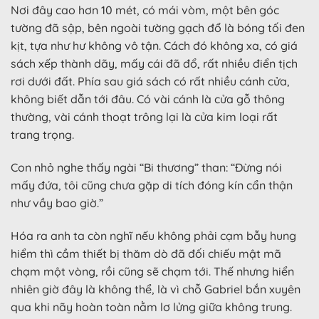
Nơi đây cao hơn 10 mét, có mái vòm, một bên góc
tường đã sập, bên ngoài tường gạch đổ là bóng tối đen
kịt, tựa như hư không vô tận. Cách đó không xa, có giá
sách xếp thành dãy, mấy cái đã đổ, rất nhiều điển tịch
rơi dưới đất. Phía sau giá sách có rất nhiều cánh cửa,
không biết dẫn tới đâu. Có vài cánh là cửa gỗ thông
thường, vài cánh thoạt trông lại là cửa kim loại rất
trang trọng.
Con nhỏ nghe thấy ngài “Bi thương” than: “Đừng nói
mấy đứa, tôi cũng chưa gặp di tích đóng kín cẩn thận
như vầy bao giờ.”
Hóa ra anh ta còn nghĩ nếu không phải cạm bẫy hung
hiểm thì cầm thiết bị thăm dò đã đối chiếu mật mã
chạm một vòng, rồi cũng sẽ chạm tới. Thế nhưng hiển
nhiên giờ đây là không thể, là vì chỗ Gabriel bắn xuyên
qua khi nãy hoàn toàn nằm lơ lửng giữa không trung.