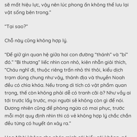
sẽ mất hiệu lực, vậy nên lúc phong ấn không thể lưu lại
vật sống bên trong.”
“Tại sao?”
Chỗ này cũng không hợp lý.
“Để giữ gìn quan hệ giữa hai con đường “thánh” và “bí”
đó.” “Bi thương” liếc nhìn con nhỏ, kiên nhẫn giải thích,
“Cháu nghĩ đi, thuộc riêng trấn nhỏ thì thôi, kiểu dịch
trạm dùng chung như vậy, thánh địa và thuyền Noah
đều có chìa khóa. Nếu trong di tích có vật phẩm quan
trọng, thế còn không phải dễ có tranh cãi à? Như vầy ai
tới trước lấy trước, mọi người sẽ không còn gì để nói.
Đương nhiên cũng để phòng ngừa có mai phục, trước
mỗi một quy định nhìn thì có vẻ không hợp lý chắc chắn
đều từng có huyết án xảy ra.”