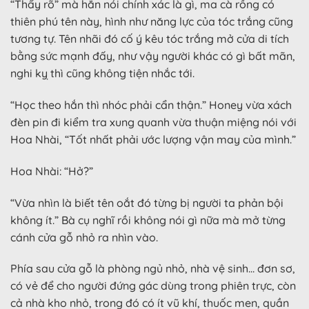
“Thấy rõ” mà hắn nói chính xác là gì, ma cà rồng có
thiên phú tên này, hình như năng lực của tóc trắng cũng
tương tự. Tên nhãi đó cố ý kêu tóc trắng mở cửa di tích
bằng sức mạnh đấy, như vậy người khác có gì bất mãn,
nghi kỵ thì cũng không tiện nhắc tới.
“Học theo hắn thì nhóc phải cẩn thận.” Honey vừa xách
đèn pin đi kiểm tra xung quanh vừa thuận miệng nói với
Hoa Nhài, “Tốt nhất phải ước lượng vận may của mình.”
Hoa Nhài: “Hở?”
“Vừa nhìn là biết tên oắt đó từng bị người ta phản bội
không ít.” Bà cụ nghĩ rồi không nói gì nữa mà mở từng
cánh cửa gỗ nhỏ ra nhìn vào.
Phía sau cửa gỗ là phòng ngủ nhỏ, nhà vệ sinh… đơn sơ,
có vẻ để cho người đứng gác dùng trong phiên trực, còn
cả nhà kho nhỏ, trong đó có ít vũ khí, thuốc men, quần