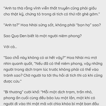
“Anh ta thà rằng vĩnh viễn thất truyền cũng phải giấu
cho thật kỹ, chứng tỏ trong di tích có thứ rất ghê gớm.”
“Anh ta?” Hoa Nhài sửng sốt, không phải “bọn họ” sao?
Sao Quạ Đen biết là một người niêm phong?
Với cả…
“Sao chỗ này không có ai hết vậy?” Hoa Nhài mù mịt
nhìn quanh quất, “Nếu đã có thể niêm phong, vậy những
người trong dịch trạm lúc trước không phải có thể vào
tránh sao? Chờ người ta tới thu hồi di tích thì có khi cũng
được cứu.”
“Bi thương” cười khổ: “Mỗi một dịch trạm, trấn nhỏ,
phong ấn cuối cùng đều bảo lưu một lần, một khi có
người đi vào thì mật mã với chìa khóa bí mật ban đầu