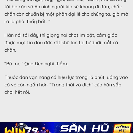
tài ba của sở An ninh ngoài kia sẽ không đi đâu, chắc
chắn còn chuẩn bị một phần đại lễ cho chúng ta, giờ mở
ra là phải thấy bất…”
Hắn nói tới đây thì giọng nói chợt im bặt, cảm giác
được một tia đau đớn rất khẽ lan tới từ dưới mắt cá
chân.
“Bỏ mẹ.” Quạ Đen nghĩ thầm.
Thuốc dán vạn năng có hiệu lực trong 15 phút, uống vào
có vẻ còn ngắn hơn. “Trạng thái vô địch” của hắn sắp
chơi hết rồi.