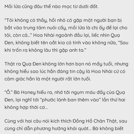
Mồi lửa cũng đâu thể nào mọc từ dưới đất.
“Tôi không có thầy, hồi nhỏ có gặp một người bạn bị
bắt vào trung tâm nuôi cấy, mồi lửa là chị ấy để lại cho
tôi, còn cả…” Hoa Nhài ngoảnh đầu lại, liếc nhìn Quạ
Đen, không biết tên oắt kia có tính vào không nữa, “Sau
khi trốn ra không lâu thì gặp anh ta.”
Thật ra Quạ Đen không lớn hơn bọn nó mấy tuổi, nhưng
không hiểu sao lúc hắn đáng tin cậy là Hoa Nhài cứ có
cảm giác hắn là một người rất lớn tuổi.
“Ồ.” Bà Honey hiểu ra, nhớ tới ngụm máu đấy của Quạ
Đen, lại nghĩ tới “phước lành ban thêm vào” lần thứ hai
không hợp thời cơ…
Cùng với hai câu nói kích thích Đồng Hồ Chân Thật, sau
cùng chỉ dẫn phương hướng khái quát… Bà không biết