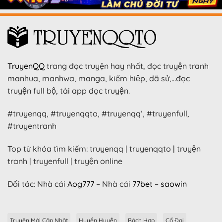
TruyenQQ
trang đọc truyện hay nhất, đọc truyện tranh
manhua, manhwa, manga, kiếm hiệp, dã sử,…đọc
truyện full bộ, tải app đọc truyện.
#truyenqq, #truyenqqto, #truyenqq’, #truyenfull,
#truyentranh
Top từ khóa tìm kiếm: truyenqq | truyenqqto | truyện
tranh | truyenfull | truyện online
Đối tác: Nhà cái
Aog777
– Nhà cái
77bet
–
saowin
Truyện Mới Cập Nhật
Huyền Huyễn
Bách Hợp
Cổ Đại