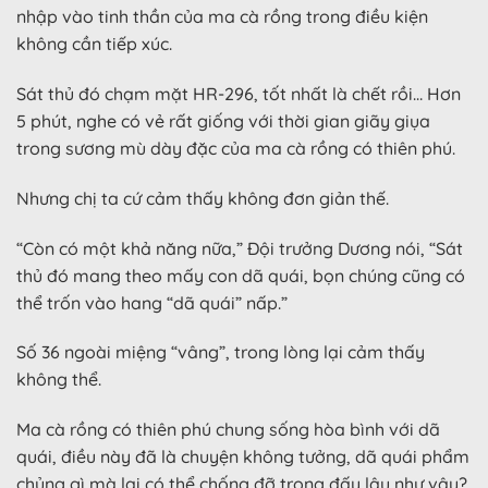
nhập vào tinh thần của ma cà rồng trong điều kiện
không cần tiếp xúc.
Sát thủ đó chạm mặt HR-296, tốt nhất là chết rồi… Hơn
5 phút, nghe có vẻ rất giống với thời gian giãy giụa
trong sương mù dày đặc của ma cà rồng có thiên phú.
Nhưng chị ta cứ cảm thấy không đơn giản thế.
“Còn có một khả năng nữa,” Đội trưởng Dương nói, “Sát
thủ đó mang theo mấy con dã quái, bọn chúng cũng có
thể trốn vào hang “dã quái” nấp.”
Số 36 ngoài miệng “vâng”, trong lòng lại cảm thấy
không thể.
Ma cà rồng có thiên phú chung sống hòa bình với dã
quái, điều này đã là chuyện không tưởng, dã quái phẩm
chủng gì mà lại có thể chống đỡ trong đấy lâu như vậy?