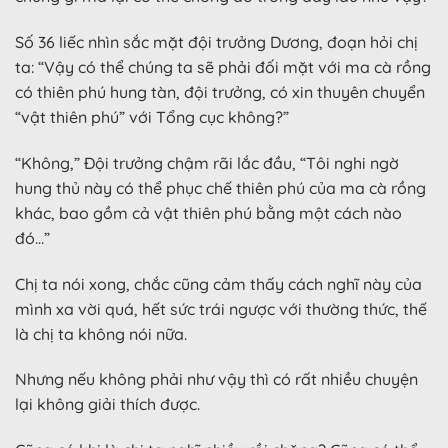
Số 36 liếc nhìn sắc mặt đội trưởng Dương, đoạn hỏi chị
ta: “Vậy có thể chúng ta sẽ phải đối mặt với ma cà rồng
có thiên phú hung tàn, đội trưởng, có xin thuyên chuyển
“vật thiên phú” với Tổng cục không?”
“Không,” Đội trưởng chậm rãi lắc đầu, “Tôi nghi ngờ
hung thủ này có thể phục chế thiên phú của ma cà rồng
khác, bao gồm cả vật thiên phú bằng một cách nào
đó…”
Chị ta nói xong, chắc cũng cảm thấy cách nghĩ này của
mình xa vời quá, hết sức trái ngược với thường thức, thế
là chị ta không nói nữa.
Nhưng nếu không phải như vậy thì có rất nhiều chuyện
lại không giải thích được.