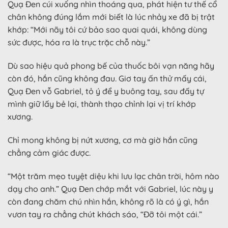
Quạ Đen cúi xuống nhìn thoáng qua, phát hiện tư thế cổ
chân không đúng lắm mới biết là lúc nhảy xe đã bị trật
khớp: “Mới nãy tôi cứ bảo sao quai quái, không dùng
sức được, hóa ra là trục trặc chỗ này.”
Dù sao hiệu quả phong bế của thuốc bôi vạn năng hãy
còn đó, hắn cũng không đau. Giơ tay ấn thử mấy cái,
Quạ Đen vỗ Gabriel, tỏ ý để y buông tay, sau đấy tự
mình giữ lấy bẻ lại, thành thạo chỉnh lại vị trí khớp
xương.
Chỉ mong không bị nứt xương, cơ mà giờ hắn cũng
chẳng cảm giác được.
“Một trăm mẹo tuyệt diệu khi lưu lạc chân trời, hôm nào
dạy cho anh.” Quạ Đen chớp mắt với Gabriel, lúc này y
còn đang chăm chú nhìn hắn, không rõ là có ý gì, hắn
vươn tay ra chẳng chút khách sáo, “Đỡ tôi một cái.”