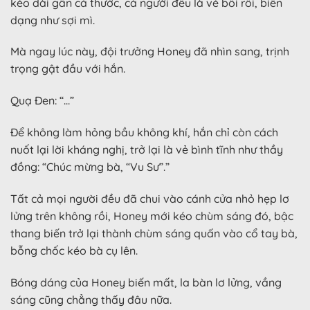
kéo dài gần cả thước, cả người đều là vẻ bối rối, biến
dạng như sợi mì.
Mà ngay lúc này, đội trưởng Honey đã nhìn sang, trịnh
trọng gật đầu với hắn.
Quạ Đen: “…”
Để không làm hỏng bầu không khí, hắn chỉ còn cách
nuốt lại lời kháng nghị, trở lại là vẻ bình tĩnh như thầy
đồng: “Chúc mừng bà, “Vu Sư”.”
Tất cả mọi người đều đã chui vào cánh cửa nhỏ hẹp lơ
lửng trên không rồi, Honey mới kéo chùm sáng đó, bậc
thang biến trở lại thành chùm sáng quấn vào cổ tay bà,
bỗng chốc kéo bà cụ lên.
Bóng dáng của Honey biến mất, la bàn lơ lửng, vầng
sáng cũng chẳng thấy đâu nữa.