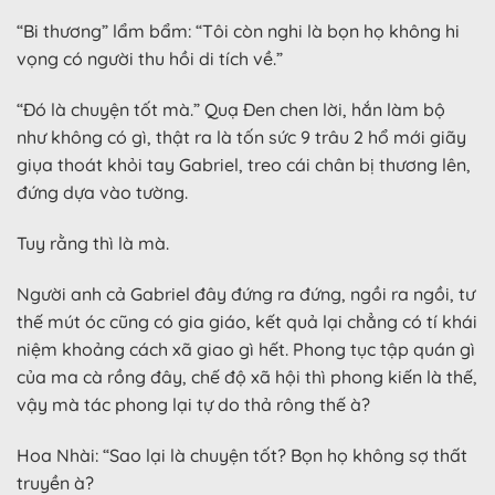
“Bi thương” lẩm bẩm: “Tôi còn nghi là bọn họ không hi
vọng có người thu hồi di tích về.”
“Đó là chuyện tốt mà.” Quạ Đen chen lời, hắn làm bộ
như không có gì, thật ra là tốn sức 9 trâu 2 hổ mới giãy
giụa thoát khỏi tay Gabriel, treo cái chân bị thương lên,
đứng dựa vào tường.
Tuy rằng thì là mà.
Người anh cả Gabriel đây đứng ra đứng, ngồi ra ngồi, tư
thế mút óc cũng có gia giáo, kết quả lại chẳng có tí khái
niệm khoảng cách xã giao gì hết. Phong tục tập quán gì
của ma cà rồng đây, chế độ xã hội thì phong kiến là thế,
vậy mà tác phong lại tự do thả rông thế à?
Hoa Nhài: “Sao lại là chuyện tốt? Bọn họ không sợ thất
truyền à?