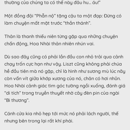
thường của chúng ta có thế này đâu hu… áu!”
Một đồng đội “Phẫn nộ” tặng cậu ta một đạp: Đừng có
làm chuyện mất mặt trước “thần thánh”.
Thân là thanh thiếu niên từng gặp qua những chuyện
chấn động, Hoa Nhài thản nhiên nhún vai.
Dù sao đây cũng có phải lần đầu con nhỏ trải qua cảnh
chạy trốn cực hạn như vậy. Liszt cũng không phải chúa
hề đầu tiên mà nó gặp, chỉ là hình như sương mù lúc nãy
còn vấn vít giữa khớp xương của nó, chân có hơi nhũn.
Hoa Nhài cảnh giác tìm góc tường ngồi xuống, đánh giá
“di tích” trong truyền thuyết nhờ cây đèn pin của ngài
“Bi thương”.
Cánh cửa kia nhỏ hẹp tới mức nó phải lách người, thế
nhưng bên trong lại rất khí phái.