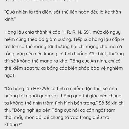
“Quả nhiên là tên điên, sát thủ liên hoàn đều là kẻ thần
kinh.”
Hàng lậu chia thành 4 cấp “HR, R, N, SS”, mức độ nguy
hiểm cũng theo đó giảm xuống. Tiếp xúc hàng lậu cấp R
trở lên có thể mang tới thương hại chí mạng cho ma cà
rồng, vậy nên nếu không có tình huống đặc biệt, thường
thì sẽ không thể mang ra khỏi Tổng cục An ninh, chỉ có
thể kiểm soát từ xa bằng các biện pháp bảo vệ nghiêm
ngặt.
“Do hàng lậu HR-296 có tính ô nhiễm đặc thù, sẽ ảnh
hưởng tới người quan sát thông qua thị giác nên chúng
ta không thể nhìn trộm tình hình bên trong.” Số 36 xin chỉ
thị, “Đồng nghiệp bên Tổng cục hỏi có cần ngắt tạm
thời mấy món đó, để chúng ta vào trong điều tra
không?”