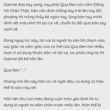
Gabriel đưa tay sang, tay phải Quạ Đen còn cầm Đồng
Hồ Chân Thật, hắn vốn định chống tay trái lên tay đối
phương thì trông thấy kẽ ngón tay, lòng bàn tay mình
dính vết máu khô thì lại rụt về, chuẩn bị đổi qua bàn tay
sạch sẽ.
Đúng ngay lúc này, bờ vai bị người ta sán tới chạm vào,
xúc giác và cảm giác của cơ thể của Quạ Đen hơi nhiễu
loạn vì sử dụng thuốc dán vô tội vạ, lúc phản ứng lại thì
Gabriel đã bế hắn lên.
Quạ Đen: “…”
Không mà lần này hắn có vờ ngất đâu, tự dưng có hiếu
thế là sao vậy nè!
Hắn hệt như con mèo đang cuộn tròn yên lành thì tự
dưng bị người ta nắm chân trước nhấc lên, thân thể bị