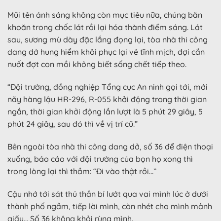
Mũi tên ánh sáng không còn mục tiêu nữa, chúng băn
khoăn trong chốc lát rồi lại hóa thành điểm sáng. Lát
sau, sương mù dày đặc lắng đọng lại, tòa nhà thi công
dang dở hung hiểm khôi phục lại vẻ tĩnh mịch, đợi cắn
nuốt đợt con mồi không biết sống chết tiếp theo.
“Đội trưởng, đồng nghiệp Tổng cục An ninh gọi tới, mới
nãy hàng lậu HR-296, R-055 khởi động trong thời gian
ngắn, thời gian khởi động lần lượt là 5 phút 29 giây, 5
phút 24 giây, sau đó thì về vị trí cũ.”
Bên ngoài tòa nhà thi công dang dở, số 36 để điện thoại
xuống, báo cáo với đội trưởng của bọn họ xong thì
trong lòng lại thì thầm: “Đi vào thật rồi…”
Cậu nhớ tới sát thủ thần bí lướt qua vai mình lúc ở dưới
thành phố ngầm, tiếp lời mình, còn nhét cho mình mảnh
giấy… Số 36 không khỏi rùng mình.