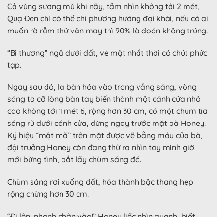
Cả vùng sương mù khi nãy, tầm nhìn không tới 2 mét,
Quạ Đen chỉ có thể chỉ phương hướng đại khái, nếu có ai
muốn rờ rẫm thử vận may thì 90% là đoán không trúng.
“Bi thương” ngã dưới đất, vẻ mặt nhất thời có chút phức
tạp.
Ngay sau đó, la bàn hóa vào trong vầng sáng, vòng
sáng to cỡ lòng bàn tay biến thành một cánh cửa nhỏ
cao không tới 1 mét 6, rộng hơn 30 cm, có một chùm tia
sáng rũ dưới cánh cửa, dừng ngay trước mặt bà Honey.
Ký hiệu “mật mã” trên mặt được vẽ bằng máu của bà,
đội trưởng Honey còn đang thừ ra nhìn tay mình giờ
mới bừng tình, bắt lấy chùm sáng đó.
Chùm sáng rơi xuống đất, hóa thành bậc thang hẹp
rộng chừng hơn 30 cm.
“Đi lên, nhanh chân vào!” Honey liếc nhìn quanh, biết