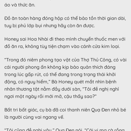
áo và thức ăn.
Đồ ăn toàn hàng đóng hộp có thể bảo tồn thời gian dài,
tuy bị phủ lớp bụi nhưng hãy còn ăn được.
Honey sai Hoa Nhài đi theo mình chuyển thuốc men với
đồ ăn ra, không tùy tiện chạm vào cánh cửa kim loại.
“Trong đó niêm phong tạo vật của Thợ Thủ Công, có vài
cái người phong ấn không kịp bảo quản thích đáng
trong lúc gấp rút, có thể đang trong trạng thái khởi
động, có nguy hiểm,” Bà Honey quét mắt nhìn bệnh
nhân thương tật nằm đầy dưới sàn, “Tôi đề nghị nghỉ
ngơi một ngày rồi mới mở, cậu thấy sao?”
Bất tri bất giác, cụ bà đã coi thanh niên Quạ Đen nhỏ bé
là người cùng vai ngang vế.
“Tôi cũng đề nghị vậy,” Quạ Đen nói, “Cái vị ma cà rồng