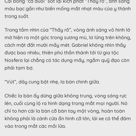
Cái bóng “cá đuối” sót lại kích phát “Thấy rõ”, ánh sáng
màu bạc gần như biến mống mắt nhạt màu của y thành
trong suốt.
Trong tầm nhìn của “Thấy rõ”, vòng ánh sáng vô hình lờ
mờ hiện ra một góc trong sương mù, lơ lửng trên không,
cách mặt đất mười mấy mét. Gabriel không nhìn thấy
được bao nhiêu, thiên phú thần thánh tới từ gia tộc
Nosfera lại chẳng có tác dụng mấy, ngắm quỹ đạo còn
phải tạm bợ.
“Vút”, dây cung bật nhẹ, la bàn chính giữa.
Chiếc la bàn ấy dừng giữa không trung, vòng sáng rực
lên, cuối cùng lộ ra hình dạng trong mắt mọi người. Nó
chỉ to hơn cái la bàn cỡ bàn tay một vòng, hoàn toàn
không phải là cánh cửa ẩn hình cỡ lớn, lái xe có thể đâm
vào trong mắt các mồi lửa.