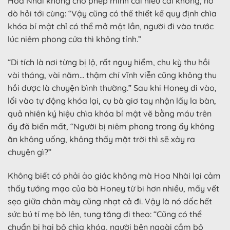
Hoa Nhài không cho phép mình cái hiểu cái không, nó
dò hỏi tới cùng: “Vậy cũng có thể thiết kế quy định chìa
khóa bí mật chỉ có thể mở một lần, người đi vào trước
lúc niêm phong cửa thì không tính.”
“Di tích là nơi từng bị lộ, rất nguy hiểm, chu kỳ thu hồi
vài tháng, vài năm… thậm chí vĩnh viễn cũng không thu
hồi được là chuyện bình thường.” Sau khi Honey đi vào,
lối vào tự động khóa lại, cụ bà giơ tay nhận lấy la bàn,
quả nhiên ký hiệu chìa khóa bí mật vẽ bằng máu trên
ấy đã biến mất, “Người bị niêm phong trong ấy không
ăn không uống, không thấy mặt trời thì sẽ xảy ra
chuyện gì?”
Không biết có phải ảo giác không mà Hoa Nhài lại cảm
thấy tướng mạo của bà Honey từ bi hơn nhiều, mấy vết
sẹo giữa chân mày cũng nhạt cả đi. Vậy là nó dốc hết
sức bú tí mẹ bò lên, tung tăng đi theo: “Cũng có thể
chuẩn bị hai bộ chìa khóa, người bên ngoài cầm bộ