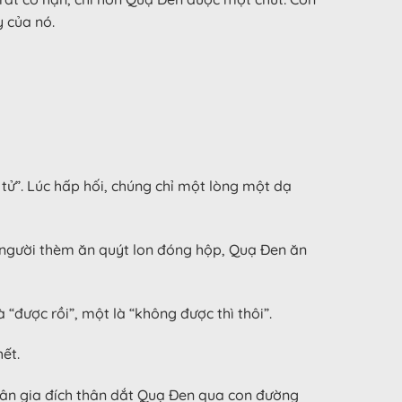
y của nó.
 tử”. Lúc hấp hối, chúng chỉ một lòng một dạ
ó người thèm ăn quýt lon đóng hộp, Quạ Đen ăn
“được rồi”, một là “không được thì thôi”.
ết.
nhân gia đích thân dắt Quạ Đen qua con đường