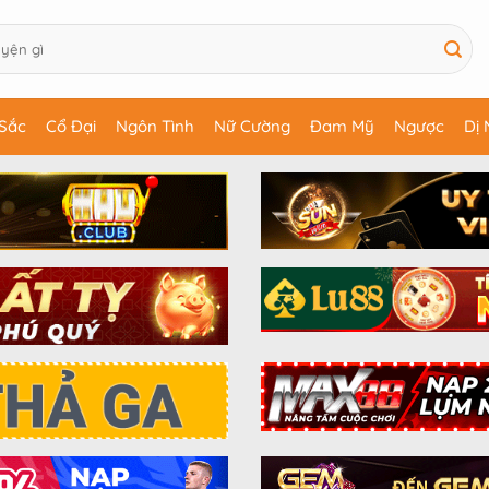
Sắc
Cổ Đại
Ngôn Tình
Nữ Cường
Đam Mỹ
Ngược
Dị