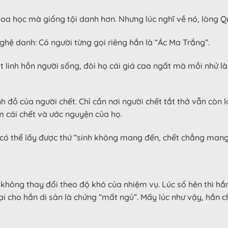
oa học mà giống tội danh hơn. Nhưng lúc nghĩ về nó, lòng Q
hệ danh: Có người từng gọi riêng hắn là “Ác Ma Trắng”.
 linh hồn người sống, đòi họ cái giá cao ngất mà mồi nhử là
đồ của người chết. Chỉ cần nơi người chết tắt thở vẫn còn lại 
m cái chết và ước nguyện của họ.
có thể lấy được thứ “sinh không mang đến, chết chẳng mang 
n không thay đổi theo độ khó của nhiệm vụ. Lúc số hên thì h
lại cho hắn di sản là chứng “mất ngủ”. Mấy lúc như vậy, hắn 