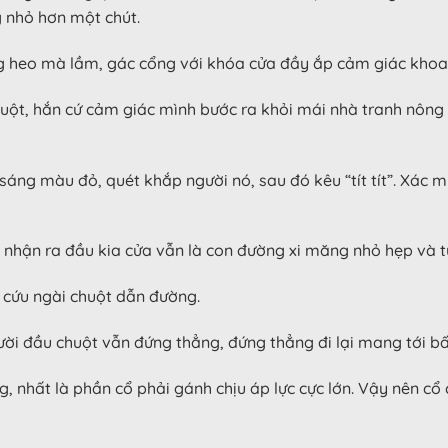
g nhỏ hơn một chút.
g heo mà lầm, gác cổng với khóa cửa đầy ắp cảm giác khoa 
ột, hắn cứ cảm giác mình bước ra khỏi mái nhà tranh nông n
a sáng màu đỏ, quét khắp người nó, sau đó kêu “tít tít”. Xác
 nhận ra đầu kia cửa vẫn là con đường xi măng nhỏ hẹp và 
 cứu ngài chuột dẫn đường.
ười đầu chuột vẫn đứng thẳng, đứng thẳng đi lại mang tới bấ
ng, nhất là phần cổ phải gánh chịu áp lực cực lớn. Vậy nên c