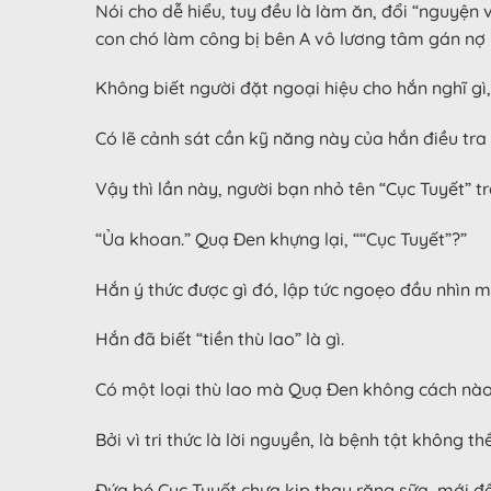
Nói cho dễ hiểu, tuy đều là làm ăn, đổi “nguyện 
con chó làm công bị bên A vô lương tâm gán nợ
Không biết người đặt ngoại hiệu cho hắn nghĩ gì,
Có lẽ cảnh sát cần kỹ năng này của hắn điều tra á
Vậy thì lần này, người bạn nhỏ tên “Cục Tuyết” t
“Ủa khoan.” Quạ Đen khựng lại, ““Cục Tuyết”?”
Hắn ý thức được gì đó, lập tức ngoẹo đầu nhìn m
Hắn đã biết “tiền thù lao” là gì.
Có một loại thù lao mà Quạ Đen không cách nào t
Bởi vì tri thức là lời nguyền, là bệnh tật không th
Đứa bé Cục Tuyết chưa kịp thay răng sữa, mới để 