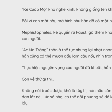
“Kẻ Cướp Mộ” khó nghe kinh, không giống tên kh
Bởi vì con mắt này mà hình như hắn đã có một ng
Mephistopheles, kẻ quyến rũ Faust, gã thèm khát
con người.
“Ác Ma Trắng” thân ở thế tục nhưng lại nhặt nhạnh 
hắn cũng có thể mượn đấy làm cầu nối, nhìn trộ
Thực hiện nguyện vọng của người đã khuất, hắn 
Còn về thứ gì thì…
Không nói trước được, khá là tùy hỉ, hơn nữa cò
đan lát nè; Lúc số nhọ, có thể đối phương sẽ để 
lấy.