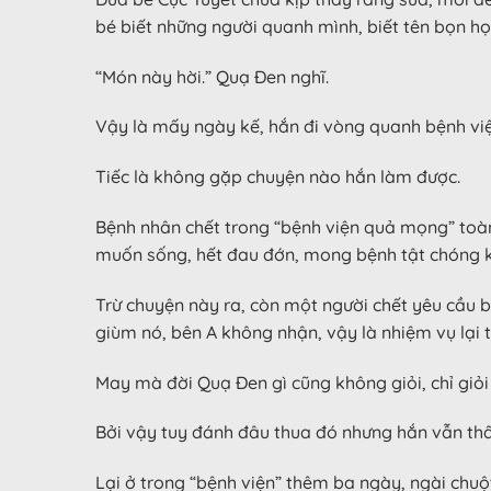
bé biết những người quanh mình, biết tên bọn họ
“Món này hời.” Quạ Đen nghĩ.
Vậy là mấy ngày kế, hắn đi vòng quanh bệnh việ
Tiếc là không gặp chuyện nào hắn làm được.
Bệnh nhân chết trong “bệnh viện quả mọng” toàn t
muốn sống, hết đau đớn, mong bệnh tật chóng kh
Trừ chuyện này ra, còn một người chết yêu cầu 
giùm nó, bên A không nhận, vậy là nhiệm vụ lại t
May mà đời Quạ Đen gì cũng không giỏi, chỉ giỏi 
Bởi vậy tuy đánh đâu thua đó nhưng hắn vẫn thấy
Lại ở trong “bệnh viện” thêm ba ngày, ngài chuộ