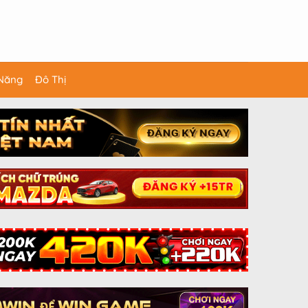
 Năng
Đô Thị