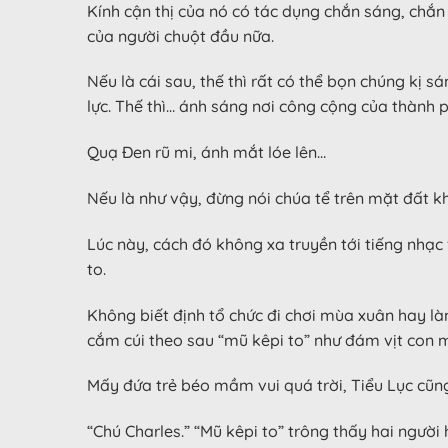
Kính cận thị của nó có tác dụng chắn sáng, chắn
của người chuột đầu nữa.
Nếu là cái sau, thế thì rất có thể bọn chúng kị sá
lực. Thế thì… ánh sáng nơi công cộng của thành p
Quạ Đen rũ mi, ánh mắt lóe lên…
Nếu là như vậy, đừng nói chúa tể trên mặt đất k
Lúc này, cách đó không xa truyền tới tiếng nhạ
to.
Không biết định tổ chức đi chơi mùa xuân hay là
cắm cúi theo sau “mũ kêpi to” như đám vịt con m
Mấy đứa trẻ béo mầm vui quá trời, Tiểu Lục cũn
“Chú Charles.” “Mũ kêpi to” trông thấy hai ngườ