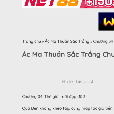
Trang chủ
»
Ác Ma Thuần Sắc Trắng
»
Chương 34
Ác Ma Thuần Sắc Trắng Ch
Rate this post
Chương 04: Thế giới mới đẹp đẽ 3
Quạ Đen không khéo tay, cũng may tác giả tiền n