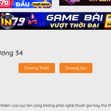
ương 34
Chương Trước
Chương Sau
hiệm của cục len cũng không phải nghệ thuật gia hay thợ th