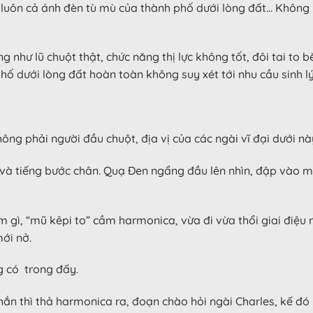
 luôn cả ánh đèn tù mù của thành phố dưới lòng đất… Không 
ng như lũ chuột thật, chức năng thị lực không tốt, đôi tai to 
hố dưới lòng đất hoàn toàn không suy xét tới nhu cầu sinh l
hông phải người đầu chuột, địa vị của các ngài vĩ đại dưới n
c và tiếng bước chân. Quạ Đen ngẩng đầu lên nhìn, đập vào m
m gì, “mũ kêpi to” cầm harmonica, vừa đi vừa thổi giai điệ
ới nở.
g có trong đấy.
i hắn thì thả harmonica ra, đoạn chào hỏi ngài Charles, kế đ