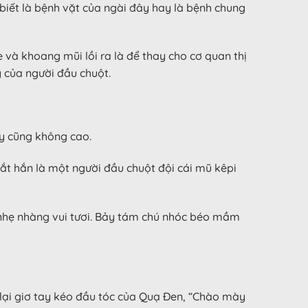
biết là bệnh vặt của ngài đây hay là bệnh chung
bè và khoang mũi lồi ra là để thay cho cơ quan thị
ý của người đầu chuột.
ày cũng không cao.
ắt hắn là một người đầu chuột đội cái mũ kêpi
u nhẹ nhàng vui tươi. Bảy tám chú nhóc béo mầm
ó lại giơ tay kéo đầu tóc của Quạ Đen, “Chào mày