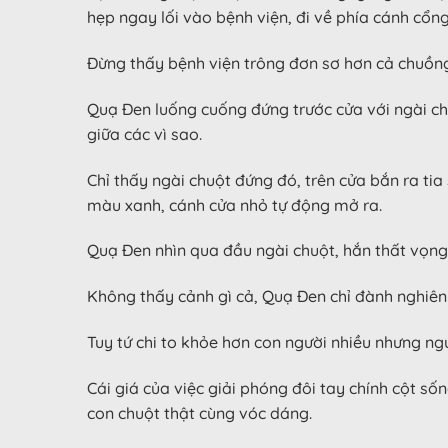
hẹp ngay lối vào bệnh viện, đi về phía cánh cổn
Đừng thấy bệnh viện trông đơn sơ hơn cả chuồn
Quạ Đen luống cuống đứng trước cửa với ngài chu
giữa các vì sao.
Chỉ thấy ngài chuột đứng đó, trên cửa bắn ra ti
màu xanh, cánh cửa nhỏ tự động mở ra.
Quạ Đen nhìn qua đầu ngài chuột, hắn thất vọng
Không thấy cảnh gì cả, Quạ Đen chỉ đành nghiên
Tuy tứ chi to khỏe hơn con người nhiều nhưng ng
Cái giá của việc giải phóng đôi tay chính cột số
con chuột thật cùng vóc dáng.