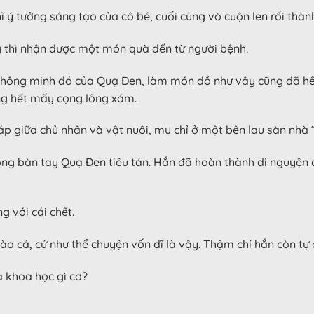
 ý tưởng sáng tạo của cô bé, cuối cùng vò cuộn len rối thà
òng thì nhận được một món quà đến từ người bệnh.
rí thông minh đó của Quạ Đen, làm món đồ như vậy cũng đã 
ụng hết mấy cọng lông xám.
giữa chủ nhân và vật nuôi, mụ chỉ ở một bên lau sàn nhà “
òng bàn tay Quạ Đen tiêu tán. Hắn đã hoàn thành di nguyện c
g với cái chết.
o cả, cứ như thể chuyện vốn dĩ là vậy. Thậm chí hắn còn tự 
 khoa học gì cơ?