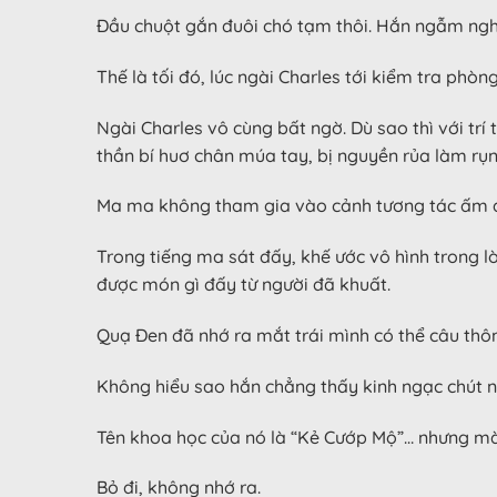
Đầu chuột gắn đuôi chó tạm thôi. Hắn ngẫm nghĩ
Thế là tối đó, lúc ngài Charles tới kiểm tra ph
Ngài Charles vô cùng bất ngờ. Dù sao thì với t
thần bí huơ chân múa tay, bị nguyền rủa làm r
Ma ma không tham gia vào cảnh tương tác ấm áp 
Trong tiếng ma sát đấy, khế ước vô hình trong l
được món gì đấy từ người đã khuất.
Quạ Đen đã nhớ ra mắt trái mình có thể câu thôn
Không hiểu sao hắn chẳng thấy kinh ngạc chút nà
Tên khoa học của nó là “Kẻ Cướp Mộ”… nhưng mà
Bỏ đi, không nhớ ra.