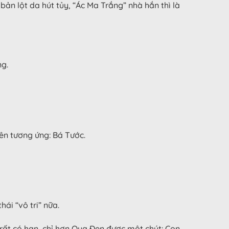
bản lột da hút tủy, “Ác Ma Trắng” nhà hắn thì là
ng.
tên tương ứng: Bá Tước.
hái “vô tri” nữa.
 rất có hạn, chỉ hơn Quạ Đen được một chút: Con