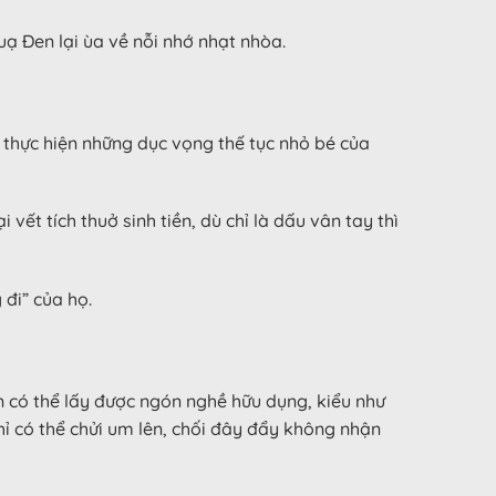
uạ Đen lại ùa về nỗi nhớ nhạt nhòa.
 thực hiện những dục vọng thế tục nhỏ bé của
vết tích thuở sinh tiền, dù chỉ là dấu vân tay thì
đi” của họ.
ắn có thể lấy được ngón nghề hữu dụng, kiểu như
chỉ có thể chửi um lên, chối đây đẩy không nhận