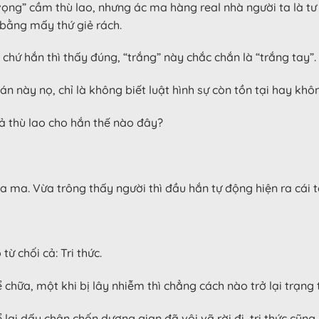
vọng” cầm thù lao, nhưng ác ma hàng real nhà người ta là tư 
 bằng mấy thứ giẻ rách.
 chứ hắn thì thấy đúng, “trắng” này chắc chắn là “trắng tay”.
n này nọ, chỉ là không biết luật hình sự còn tồn tại hay khô
rả thù lao cho hắn thế nào đây?
a ma. Vừa trông thấy người thì đầu hắn tự động hiện ra cái 
ừ chối cả: Tri thức.
ể chữa, một khi bị lây nhiễm thì chẳng cách nào trở lại trạng t
lại dấu chân chốn dương gian đã vội vã rời đi, tri thức cũng