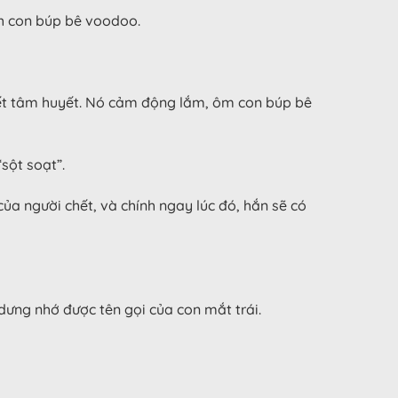
nh con búp bê voodoo.
hết tâm huyết. Nó cảm động lắm, ôm con búp bê
sột soạt”.
ủa người chết, và chính ngay lúc đó, hắn sẽ có
dưng nhớ được tên gọi của con mắt trái.