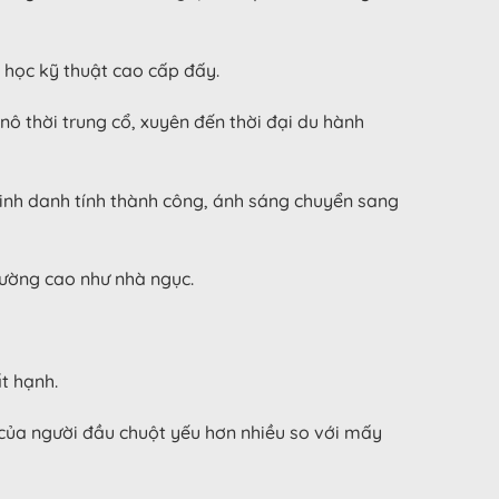
học kỹ thuật cao cấp đấy.
ô thời trung cổ, xuyên đến thời đại du hành
 minh danh tính thành công, ánh sáng chuyển sang
tường cao như nhà ngục.
t hạnh.
ổ của người đầu chuột yếu hơn nhiều so với mấy