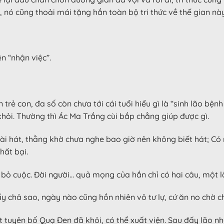
, nó cũng thoải mái tặng hắn toàn bộ tri thức về thế gian nà
n “nhận việc”.
rẻ con, đa số còn chưa tới cái tuổi hiểu gì là “sinh lão bệnh
ỏi. Thường thì Ác Ma Trắng cùi bắp chẳng giúp được gì.
bài hát, thằng khờ chưa nghe bao giờ nên không biết hát; C
hất bại.
bỏ cuộc. Đời người… quả mọng của hắn chỉ có hai câu, một là 
 chả sao, ngày nào cũng hồn nhiên vô tư lự, cứ ăn no chờ ch
t tuyên bố Quạ Đen đã khỏi, có thể xuất viện. Sau đấy lão 