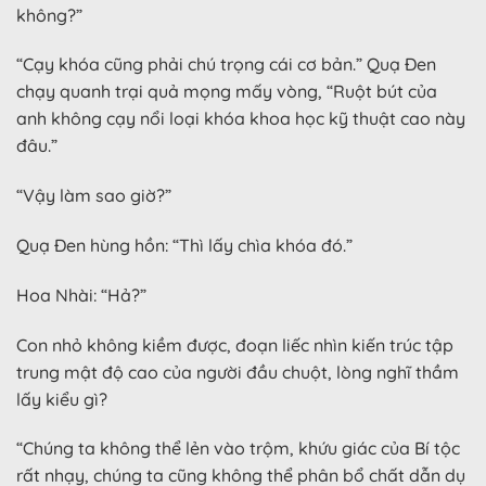
không?”
“Cạy khóa cũng phải chú trọng cái cơ bản.” Quạ Đen
chạy quanh trại quả mọng mấy vòng, “Ruột bút của
anh không cạy nổi loại khóa khoa học kỹ thuật cao này
đâu.”
“Vậy làm sao giờ?”
Quạ Đen hùng hồn: “Thì lấy chìa khóa đó.”
Hoa Nhài: “Hả?”
Con nhỏ không kiềm được, đoạn liếc nhìn kiến trúc tập
trung mật độ cao của người đầu chuột, lòng nghĩ thầm
lấy kiểu gì?
“Chúng ta không thể lẻn vào trộm, khứu giác của Bí tộc
rất nhạy, chúng ta cũng không thể phân bổ chất dẫn dụ