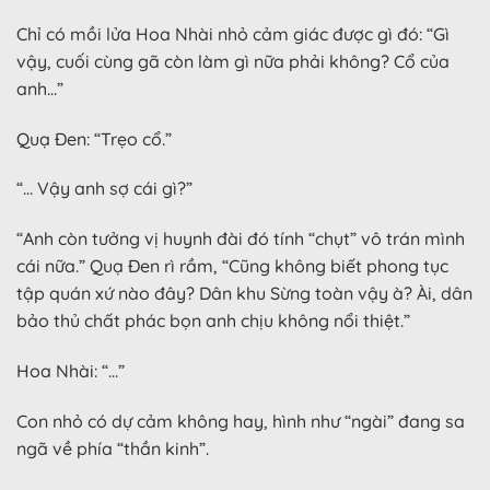
Chỉ có mồi lửa Hoa Nhài nhỏ cảm giác được gì đó: “Gì
vậy, cuối cùng gã còn làm gì nữa phải không? Cổ của
anh…”
Quạ Đen: “Trẹo cổ.”
“… Vậy anh sợ cái gì?”
“Anh còn tưởng vị huynh đài đó tính “chụt” vô trán mình
cái nữa.” Quạ Đen rì rầm, “Cũng không biết phong tục
tập quán xứ nào đây? Dân khu Sừng toàn vậy à? Ài, dân
bảo thủ chất phác bọn anh chịu không nổi thiệt.”
Hoa Nhài: “…”
Con nhỏ có dự cảm không hay, hình như “ngài” đang sa
ngã về phía “thần kinh”.