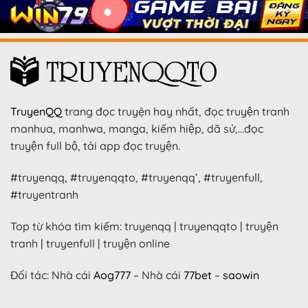
TruyenQQ
trang đọc truyện hay nhất, đọc truyện tranh
manhua, manhwa, manga, kiếm hiệp, dã sử,…đọc
truyện full bộ, tải app đọc truyện.
#truyenqq, #truyenqqto, #truyenqq’, #truyenfull,
#truyentranh
Top từ khóa tìm kiếm: truyenqq | truyenqqto | truyện
tranh | truyenfull | truyện online
Đối tác: Nhà cái
Aog777
– Nhà cái
77bet
–
saowin