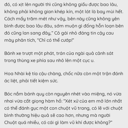
đó, có xịt lên người thì cũng không giấu được bao lâu,
không phải không gian khép kín, một lát là bay mùi hết.
Cách mấy trăm mét như vậy, bên này cũng không yên
bình được bao lâu đâu, sớm muộn gì đống hỗn loạn bên
đó cũng lan sang đây,” Cô gái nhỏ đáng tin cậy cau
mày phân tích, “Chỉ có thể cướp!”
Bánh xe trượt một phát, trán của ngài quả cảnh sát
trong thùng xe phía sau nhô lên một cục u.
Hoa Nhài kệ tía cậu chàng, chốc nữa còn một trận đánh
ác liệt, phải tiết kiệm sức.
Bóc nắm bánh quy còn nguyên nhét vào miệng, nó vừa
nhai vừa cất giọng hàm hồ: “Xét xử của em mở lớn nhất
có thể đánh gục một con chuột vũ trang, có lẽ với chuột
bình thường hiệu quả sẽ cao hơn, nhưng mà người
Chuột quá nhiều, có cái gì làm vũ khí được không?”