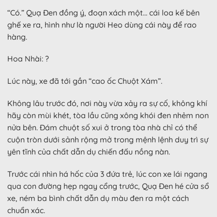
“Có.” Quạ Đen đồng ý, đoạn xách một… cái loa kế bên
ghế xe ra, hình như là người Heo dùng cái này để rao
hàng.
Hoa Nhài: ?
Lúc này, xe đã tới gần “cao ốc Chuột Xám”.
Không lâu trước đó, nơi này vừa xảy ra sự cố, không khí
hãy còn mùi khét, tòa lầu cũng xông khói đen nhẻm non
nửa bên. Đám chuột số xui ở trong tòa nhà chỉ có thể
cuộn tròn dưới sảnh rộng mở trong mệnh lệnh duy trì sự
yên tĩnh của chất dẫn dụ chiến đấu nồng nàn.
Trước cái nhìn há hốc của 3 đứa trẻ, lúc con xe lái ngang
qua con đường hẹp ngay cổng trước, Quạ Đen hé cửa sổ
xe, ném ba bình chất dẫn dụ màu đen ra một cách
chuẩn xác.