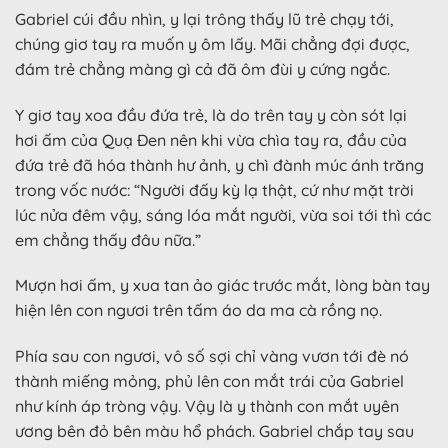
Gabriel cúi đầu nhìn, y lại trông thấy lũ trẻ chạy tới,
chúng giơ tay ra muốn y ôm lấy. Mãi chẳng đợi được,
đám trẻ chẳng màng gì cả đã ôm đùi y cứng ngắc.
Y giơ tay xoa đầu đứa trẻ, là do trên tay y còn sót lại
hơi ấm của Quạ Đen nên khi vừa chìa tay ra, đầu của
đứa trẻ đã hóa thành hư ảnh, y chì đành múc ánh trăng
trong vốc nước: “Người đấy kỳ lạ thật, cứ như mặt trời
lúc nửa đêm vậy, sáng lóa mắt người, vừa soi tới thì các
em chẳng thấy đâu nữa.”
Mượn hơi ấm, y xua tan ảo giác trước mắt, lòng bàn tay
hiện lên con ngươi trên tấm áo da ma cà rồng nọ.
Phía sau con ngươi, vô số sợi chỉ vàng vươn tới đè nó
thành miếng mỏng, phủ lên con mắt trái của Gabriel
như kính áp tròng vậy. Vậy là y thành con mắt uyên
ương bên đỏ bên màu hổ phách. Gabriel chắp tay sau