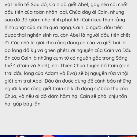
vật hiến tế. Sau đó, Cain đã giết Abel, gây nên cái chết
đầu tiên của toàn nhân loại. Chúa đày ải Cain, nhưng
sau đó đã giảm nhẹ hình phạt khi Cain kêu than rằng
hình phạt của mình quá nặng. Cain là người đầu tiên
được thai nghén sinh ra, còn Abel là người đầu tiên chết
đi. Các nhà lý giải cho rằng động cơ của vụ giết hại là
do lòng đố kỵ và ghen ghét.Lời nguyền của Cain và Dấu
ấn của Cain là những cụm từ có nguồn gốc trong Sáng
thế 4 (Cain và Abel), nơi Thiên Chúa tuyên bố Cain (con
trai đầu lòng của Adam và Eva) sẽ bị nguyền rủa vì tội
giết em trai Abel. Dấu ấn được dùng để cảnh báo những
người khác rằng giết Cain sẽ kích động sự báo thù của
Chúa, và nếu ai đó dám hãm hại Cain sẽ phải chịu tổn
hại gấp bảy lần.