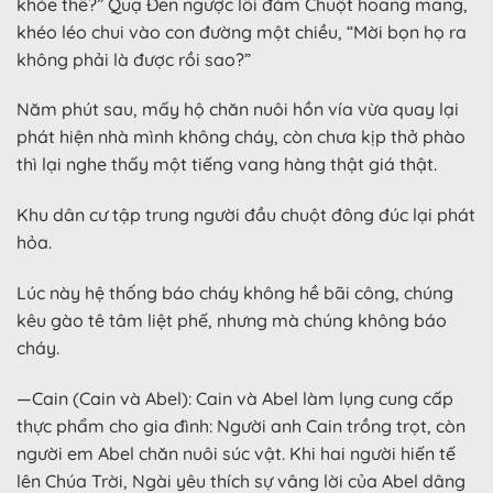
khỏe thế?” Quạ Đen ngược lối đám Chuột hoang mang,
khéo léo chui vào con đường một chiều, “Mời bọn họ ra
không phải là được rồi sao?”
Năm phút sau, mấy hộ chăn nuôi hồn vía vừa quay lại
phát hiện nhà mình không cháy, còn chưa kịp thở phào
thì lại nghe thấy một tiếng vang hàng thật giá thật.
Khu dân cư tập trung người đầu chuột đông đúc lại phát
hỏa.
Lúc này hệ thống báo cháy không hề bãi công, chúng
kêu gào tê tâm liệt phế, nhưng mà chúng không báo
cháy.
—Cain (Cain và Abel): Cain và Abel làm lụng cung cấp
thực phẩm cho gia đình: Người anh Cain trồng trọt, còn
người em Abel chăn nuôi súc vật. Khi hai người hiến tế
lên Chúa Trời, Ngài yêu thích sự vâng lời của Abel dâng