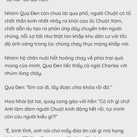
Nhóm Quạ Đen còn chưa lái qua phố, người Chuột có tố
chất thần kinh nhất nhảy ra khỏi cao ốc Chuột Xám,
chất dẫn dụ tạo ra phản ứng dây chuyền trên người
chúng, nỗi sợ hãi như thật lan khắp khu dân cư với tốc
độ ánh sáng trong lúc chúng chạy thục mạng khắp nơi.
Nhóm hộ chăn nuôi hốt hoảng chạy về phía trại quả
mọng của mình, Quạ Đen liếc thấy cả ngài Charles với
nhúm lông cháy.
Quạ Đen: “Em coi đi, lấy được chìa khóa rồi đó.”
Hoa Nhài bịt tai, quay sang gào với hắn: “Có ích gì chứ!
Anh làm đám người Chuột kinh động hết rồi, tụi mình
còn cứu người kiểu gì?!”
“Ê, bình tĩnh, anh nói chứ mấy đứa ăn cái gì mà họng