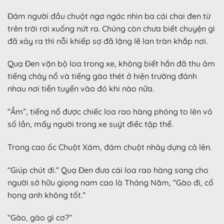
Đám người đầu chuột ngơ ngác nhìn ba cái chai đen từ
trên trời rơi xuống nứt ra. Chúng còn chưa biết chuyện gì
đã xảy ra thì nỗi khiếp sợ đã lặng lẽ lan tràn khắp nơi.
Quạ Đen vặn bộ loa trong xe, không biết hắn đã thu âm
tiếng cháy nổ và tiếng gào thét ở hiện trường đánh
nhau nơi tiền tuyến vào đó khi nào nữa.
“Ầm”, tiếng nổ được chiếc loa rao hàng phóng to lên vô
số lần, mấy người trong xe suýt điếc tập thể.
Trong cao ốc Chuột Xám, đám chuột nhảy dựng cả lên.
“Giúp chút đi.” Quạ Đen đưa cái loa rao hàng sang cho
người sở hữu giọng nam cao là Tháng Năm, “Gào đi, cổ
họng anh không tốt.”
“Gào, gào gì cơ?”