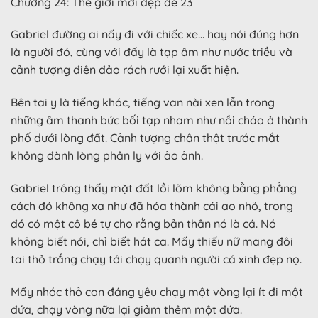
Chương 24: Thế giới mới đẹp đẽ 23
Gabriel đường ai nấy đi với chiếc xe… hay nói đúng hơn
là người đó, cùng với đấy là tạp âm như nước triều và
cảnh tượng điên đảo rách rưới lại xuất hiện.
Bên tai y là tiếng khóc, tiếng van nài xen lẫn trong
những âm thanh bức bối tạp nham như nồi cháo ở thành
phố dưới lòng đất. Cảnh tượng chân thật trước mắt
không đành lòng phân ly với ảo ảnh.
Gabriel trông thấy mặt đất lồi lõm không bằng phẳng
cách đó không xa như đã hóa thành cái ao nhỏ, trong
đó có một cô bé tự cho rằng bản thân nó là cá. Nó
không biết nói, chỉ biết hát ca. Mấy thiếu nữ mang đôi
tai thỏ trắng chạy tới chạy quanh người cá xinh đẹp nọ.
Mấy nhóc thỏ con đáng yêu chạy một vòng lại ít đi một
đứa, chạy vòng nữa lại giảm thêm một đứa.