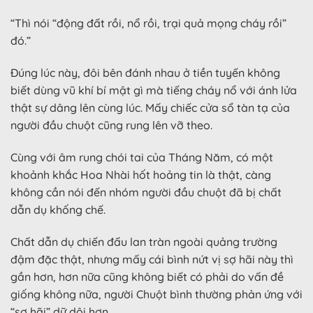
“Thì nói “động đất rồi, nổ rồi, trại quả mọng cháy rồi”
đó.”
Đúng lúc này, đôi bên đánh nhau ở tiền tuyến không
biết dùng vũ khí bí mật gì mà tiếng cháy nổ với ánh lửa
thật sự dâng lên cùng lúc. Mấy chiếc cửa sổ tàn tạ của
người đầu chuột cũng rung lên vỡ theo.
Cùng với âm rung chói tai của Tháng Năm, có một
khoảnh khắc Hoa Nhài hốt hoảng tin là thật, càng
không cần nói đến nhóm người đầu chuột đã bị chất
dẫn dụ khống chế.
Chất dẫn dụ chiến đấu lan tràn ngoài quảng trường
đậm đặc thật, nhưng mấy cái bình nứt vị sợ hãi này thì
gần hơn, hơn nữa cũng không biết có phải do vấn đề
giống không nữa, người Chuột bình thường phản ứng với
“sợ hãi” dữ dội hơn.