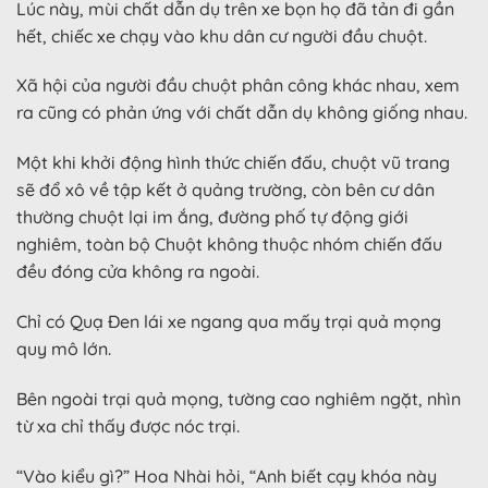
Lúc này, mùi chất dẫn dụ trên xe bọn họ đã tản đi gần
hết, chiếc xe chạy vào khu dân cư người đầu chuột.
Xã hội của người đầu chuột phân công khác nhau, xem
ra cũng có phản ứng với chất dẫn dụ không giống nhau.
Một khi khởi động hình thức chiến đấu, chuột vũ trang
sẽ đổ xô về tập kết ở quảng trường, còn bên cư dân
thường chuột lại im ắng, đường phố tự động giới
nghiêm, toàn bộ Chuột không thuộc nhóm chiến đấu
đều đóng cửa không ra ngoài.
Chỉ có Quạ Đen lái xe ngang qua mấy trại quả mọng
quy mô lớn.
Bên ngoài trại quả mọng, tường cao nghiêm ngặt, nhìn
từ xa chỉ thấy được nóc trại.
“Vào kiểu gì?” Hoa Nhài hỏi, “Anh biết cạy khóa này