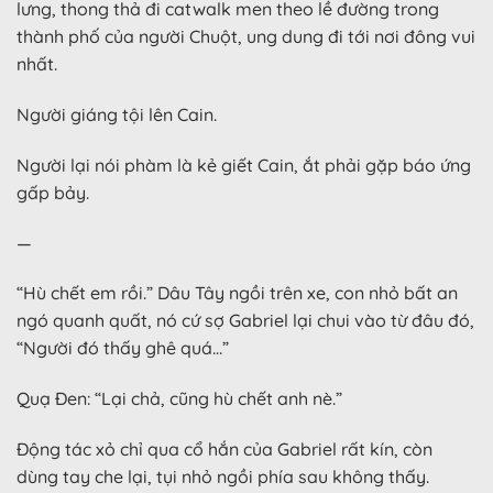
lưng, thong thả đi catwalk men theo lề đường trong
thành phố của người Chuột, ung dung đi tới nơi đông vui
nhất.
Người giáng tội lên Cain.
Người lại nói phàm là kẻ giết Cain, ắt phải gặp báo ứng
gấp bảy.
—
“Hù chết em rồi.” Dâu Tây ngồi trên xe, con nhỏ bất an
ngó quanh quất, nó cứ sợ Gabriel lại chui vào từ đâu đó,
“Người đó thấy ghê quá…”
Quạ Đen: “Lại chả, cũng hù chết anh nè.”
Động tác xỏ chỉ qua cổ hắn của Gabriel rất kín, còn
dùng tay che lại, tụi nhỏ ngồi phía sau không thấy.