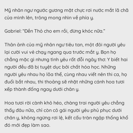
Mỹ nhân ngư ngước gương mặt chực rơi nước mắt lã chã
của mình lên, trông mong nhìn về phía y.
Gabriel: “Đền Thỏ cho em rồi, đừng khóc nữa.”
Thân ảnh của mỹ nhân ngư tiêu tan, một đôi người yêu
lại cười vui vẻ chạy ngang qua trước mắt y. Bọn họ
chẳng mặc gì nhưng tình yêu rất đỗi ngây thơ: Y biết hai
người đều đã bị tuyệt dục bởi chất hóa học. Những
người yêu nhau họ lõa thể, cùng nhau viết nên thi ca, họ
đuổi bắt nhau, thi thoảng sẽ nhặt những cánh hoa tươi
xếp thành đống ngay dưới chân y.
Hoa tươi rời cành khô héo, chàng trai người yêu chẳng
thấy đâu nữa, chỉ còn cô gái người yêu phủ phục dưới
chân y, không ngừng rơi lệ, kết cấu tràn ngập thống khổ
đó mới đẹp làm sao.