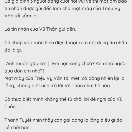
Cả gia đình 3 người đang cười nói vui vẻ thì một âm báo
tin nhắn được gửi đến làm cho mặt mày của Triệu Vy
Vân tối sầm lại.
Là tin nhắn của Vũ Thần gửi đến.
Cô nhấp vào màn hình điện thoại xem nội dung tin nhắn
đó là gì.
[Anh muốn gặp em.] [Em học xong chưa? Anh cho người
qua đón em nhé?]
Mặt mày của Triệu Vy Vân tái mét, cô bỗng nhiên lại lo
lắng, không biết nên trả lời Vũ Thần như thế nào.
Cô thừa biết mình không thể từ chối lời đề nghị của Vũ
Thần.
Thanh Tuyết nhìn thấy con gái đang lo lắng điều gì đó
liền hỏi han: