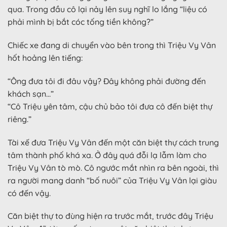
qua. Trong đầu cô lại nảy lên suy nghĩ lo lắng “liệu có
phải mình bị bắt cóc tống tiền không?”
Chiếc xe đang di chuyển vào bên trong thì Triệu Vy Vân
hốt hoảng lên tiếng:
“Ông đưa tôi đi đâu vậy? Đây không phải đường đến
khách sạn…”
“Cô Triệu yên tâm, cậu chủ bảo tôi đưa cô đến biệt thự
riêng.”
Tài xế đưa Triệu Vy Vân đến một căn biệt thự cách trung
tâm thành phố khá xa. Ở đây quá đỗi lạ lẫm làm cho
Triệu Vy Vân tò mò. Cô ngước mắt nhìn ra bên ngoài, thì
ra người mang danh “bố nuôi” của Triệu Vy Vân lại giàu
có đến vậy.
Căn biệt thự to đùng hiện ra trước mắt, trước đây Triệu