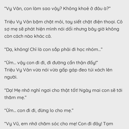
“Vy Vân, con làm sao vậy? Không khoẻ ở đâu à?”
Triệu Vy Vân bặm chặt môi, tay siết chặt điện thoại. Cô
sợ mẹ sẽ phát hiện mình nói dối nhưng bây giờ không
còn cách nào khác cả.
“Dạ, không! Chỉ là con sắp phải đi học nhóm…”
“Ừm… vậy con đi đi, đi đường cẩn thận đấy!”
Triệu Vy Vân vừa nói vừa gấp gáp đeo túi xách lên
người.
“Dạ! Mẹ nhớ nghỉ ngơi cho thật tốt! Ngày mai con sẽ tới
thăm mẹ.”
“Ừm… con đi đi, đừng lo cho mẹ.”
“Vy Vũ, em nhớ chăm sóc cho mẹ! Con đi đây! Tạm