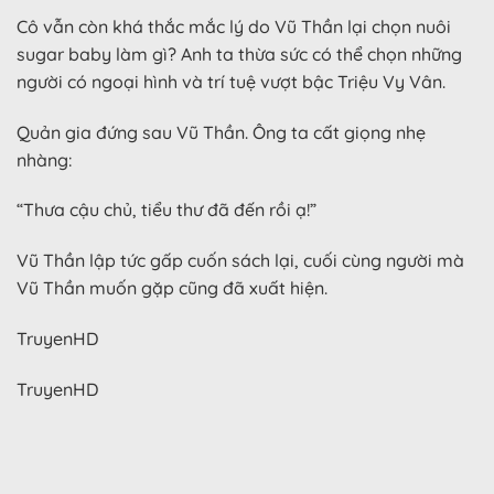
Cô vẫn còn khá thắc mắc lý do Vũ Thần lại chọn nuôi
sugar baby làm gì? Anh ta thừa sức có thể chọn những
người có ngoại hình và trí tuệ vượt bậc Triệu Vy Vân.
Quản gia đứng sau Vũ Thần. Ông ta cất giọng nhẹ
nhàng:
“Thưa cậu chủ, tiểu thư đã đến rồi ạ!”
Vũ Thần lập tức gấp cuốn sách lại, cuối cùng người mà
Vũ Thần muốn gặp cũng đã xuất hiện.
TruyenHD
TruyenHD