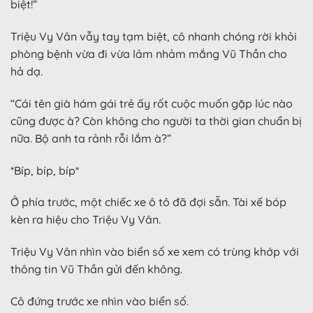
biệt!”
Triệu Vy Vân vẫy tay tạm biệt, cô nhanh chóng rời khỏi
phòng bệnh vừa đi vừa lảm nhảm mắng Vũ Thần cho
hả dạ.
“Cái tên già hám gái trẻ ấy rốt cuộc muốn gặp lúc nào
cũng được à? Còn không cho người ta thời gian chuẩn bị
nữa. Bộ anh ta rảnh rỗi lắm à?”
*Bíp, bíp, bíp*
Ở phía trước, một chiếc xe ô tô đã đợi sẵn. Tài xế bóp
kèn ra hiệu cho Triệu Vy Vân.
Triệu Vy Vân nhìn vào biển số xe xem có trùng khớp với
thông tin Vũ Thần gửi đến không.
Cô đứng trước xe nhìn vào biển số.