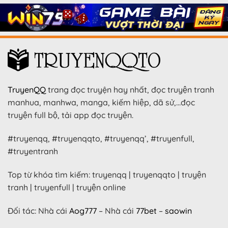
TruyenQQ
trang đọc truyện hay nhất, đọc truyện tranh
manhua, manhwa, manga, kiếm hiệp, dã sử,…đọc
truyện full bộ, tải app đọc truyện.
#truyenqq, #truyenqqto, #truyenqq’, #truyenfull,
#truyentranh
Top từ khóa tìm kiếm: truyenqq | truyenqqto | truyện
tranh | truyenfull | truyện online
Đối tác: Nhà cái
Aog777
– Nhà cái
77bet
–
saowin