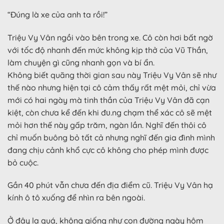
“Đúng là xe của anh ta rồi!”
Triệu Vy Vân ngồi vào bên trong xe. Cô còn hơi bất ngờ
với tốc độ nhanh đến mức không kịp thở của Vũ Thần,
làm chuyện gì cũng nhanh gọn và bí ẩn.
Không biết quãng thời gian sau này Triệu Vy Vân sẽ như
thế nào nhưng hiện tại cô cảm thấy rất mệt mỏi, chỉ vừa
mới có hai ngày mà tinh thần của Triệu Vy Vân đã cạn
kiệt, còn chưa kể đến khi đυ.ng chạm thể xác cô sẽ mệt
mỏi hơn thế này gấp trăm, ngàn lần. Nghĩ đến thôi cô
chỉ muốn buông bỏ tất cả nhưng nghĩ đến gia đình mình
đang chịu cảnh khổ cực cô không cho phép mình được
bỏ cuộc.
Gần 40 phút vẫn chưa đến địa điểm cũ. Triệu Vy Vân hạ
kính ô tô xuống để nhìn ra bên ngoài.
Ở đây lạ quá, không giống như con đường ngày hôm