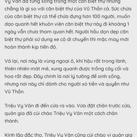
Vy Vân đã từng sống trong một căn biệt thự nhưng
chẳng là gì so với căn biệt thự của Vũ Thần cả. Sức chứa
của căn biệt thự có thể chứa đựng hơn 100 người, muốn
dạo quanh hết khuôn viên căn biệt thự này đi khoảng 1
ngày vẫn chưa tham quan hết. Người hầu dọn dẹp căn
biệt thự phải sử dụng xe cộ di chuyển thì mặc may mới
hoàn thành kịp tiến độ.
Vả lại, nơi này là vùng ngoại ô, khí hậu rất trong lành,
thiên nhiên mát mẻ, xung quanh được trồng cây cối và
hoa rất đẹp. Đây chính là nơi lý tưởng để sinh sống,
nhưng nơi này chỉ dành cho người xó tiền và quyền như
Vũ Thần.
Triệu Vy Vân đi đến cửa ra vào. Vừa đặt chân trước cửa,
quản gia đã cúi chào Triệu Vy Vân một cách chân
thành.
Kính lão đắc thọ, Triệu Vy Vân cũng cúi chào vị quản gia