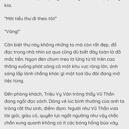
kia.
“Mời tiểu thư đi theo tôi!”
“Vâng!”
Căn biệt thự này không những to mà còn rất đẹp, đồ
đạc trong nhà nhìn sơ qua cũng đủ biết đây toàn là đồ
mắc tiền. Ngọn đèn chùm treo lơ lửng từ tít trên cao
thõng xuống phát sáng cả một khu vực rộng lớn, ánh
sáng lấp lánh chẳng khác gì một toà lâu đài đang mở
tiệc tùng.
Đến phòng khách, Triệu Vy Vân trông thấy Vũ Thần
đang ngồi đọc sách. Dáng vẻ lúc bình thường của anh ta
trông rất thư sinh, điềm đạm. Người như Vũ Thần vừa
tài giỏi, giàu có, quyền lực ngất ngưởng như vậy chắc
chắn xung quanh không có ít các bóng hồng bủa vây.